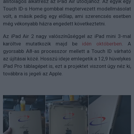
állítólagos alkatrész az iPad Air utódjához. Az egyik egy
Touch ID-s Home gombbal megtervezett modellmásolat
volt, a másik pedig egy előlap, ami szerencsés esetben
még vékonyabb házra engedett következtetni.
Az iPad Air 2 nagy valószínűséggel az iPad mini 3-mal
karöltve mutatkozik majd be
idén októberben
. A
gyorsabb A8-as processzor mellett a Touch ID várható
az újításai közé. Hosszú ideje emlegetik a 12,9 hüvelykes
iPad Pro táblagépet is, ezt a projektet viszont úgy néz ki,
továbbra is jegeli az Apple.