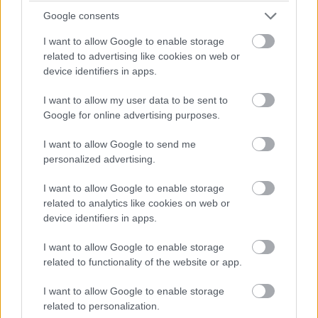
A tervezőprogram egyelőre két részre oszlik. A MapMe
Google consents
segítségével kedvenc városunk, vagy az életünkben
I want to allow Google to enable storage
fontos szerepet játszó hely térképének színezésével és
related to advertising like cookies on web or
feliratozásával készíthetünk fedlapot vagy hátteret, ami
device identifiers in apps.
aztán akár a lokális híreket, időjárást vagy tweeteket is
I want to allow my user data to be sent to
megjeleníti. A Moments ezzel szemben egy feltöltött
Google for online advertising purposes.
kép vagy fotó szerkesztésére ad lehetőséget filterekkel,
feliratokkal, pozicionálással és egyéb opciókkal. A
I want to allow Google to send me
Google Workshop jelenleg a
Nexus 5
személyre
personalized advertising.
szabására ad lehetőséget a tesztelőknek, arról nem
I want to allow Google to enable storage
esett szó, hogy a nagyközönség mikortól, milyen áron, és
related to analytics like cookies on web or
mely készülékekből rendelhet egyedi darabot.
device identifiers in apps.
I want to allow Google to enable storage
related to functionality of the website or app.
Pulzusméréssel segíti a biztonságos mozgást az új
balatoni kardioösvény (X)
I want to allow Google to enable storage
4 és egy 8 km-es egészségügyi tanösvény nyílt
related to personalization.
Balatonalmádiban.