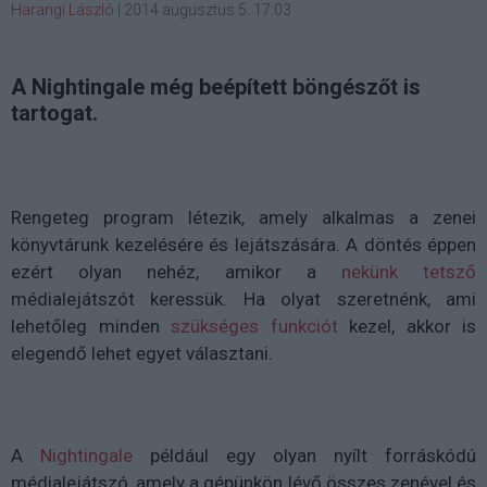
Harangi László
|
2014 augusztus 5. 17:03
A Nightingale még beépített böngészőt is
tartogat.
Rengeteg program létezik, amely alkalmas a zenei
könyvtárunk kezelésére és lejátszására. A döntés éppen
ezért olyan nehéz, amikor a
nekünk tetsző
médialejátszót keressük. Ha olyat szeretnénk, ami
lehetőleg minden
szükséges funkciót
kezel, akkor is
elegendő lehet egyet választani.
A
Nightingale
például egy olyan nyílt forráskódú
médialejátszó, amely a gépünkön lévő összes zenével és