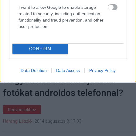
I want to allow Google to enable storage
related to security, including authentication
functionality and fraud prevention, and other
user protection.
Címkék:
#google
#android
#okostelefon
#személyre
szabott
#workshop
#mobil
CONFIRM
Data Deletion
Data Access
Privacy Policy
Hogyan készítsünk éjszakai
fotókat androidos telefonnal?
Kedvencekhez
Harangi László
|
2014 augusztus 8. 17:03