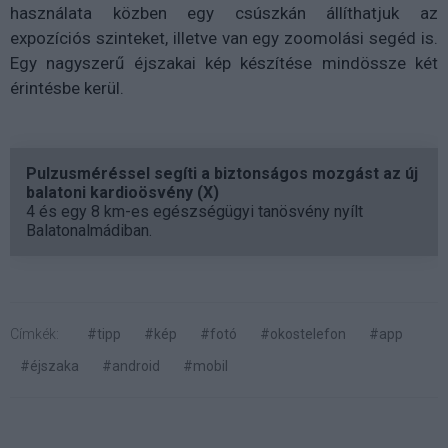
használata közben egy csúszkán állíthatjuk az
expozíciós szinteket, illetve van egy zoomolási segéd is.
Egy nagyszerű éjszakai kép készítése mindössze két
érintésbe kerül.
Pulzusméréssel segíti a biztonságos mozgást az új
balatoni kardioösvény (X)
4 és egy 8 km-es egészségügyi tanösvény nyílt
Balatonalmádiban.
Címkék:
#tipp
#kép
#fotó
#okostelefon
#app
#éjszaka
#android
#mobil