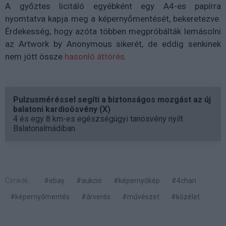
A győztes licitáló egyébként egy A4-es papírra
nyomtatva kapja meg a képernyőmentését, bekeretezve.
Érdekesség, hogy azóta többen megpróbálták lemásolni
az Artwork by Anonymous sikerét, de eddig senkinek
nem jött össze
hasonló áttörés
.
Pulzusméréssel segíti a biztonságos mozgást az új
balatoni kardioösvény (X)
4 és egy 8 km-es egészségügyi tanösvény nyílt
Balatonalmádiban.
Címkék:
#ebay
#aukció
#képernyőkép
#4chan
#képernyőmentés
#árverés
#művészet
#közélet