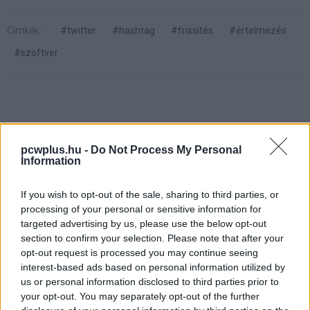
Címkék:
#twitter
#hashtag
#frissítés
#értelmezés
#szoftver
Google Workshop: Tervezd meg
pcwplus.hu -
Do Not Process My Personal
Information
a telefonod!
If you wish to opt-out of the sale, sharing to third parties, or
processing of your personal or sensitive information for
Kedvencekhez
targeted advertising by us, please use the below opt-out
section to confirm your selection. Please note that after your
T.Gábor
|
2014 augusztus 3. 17:00
opt-out request is processed you may continue seeing
interest-based ads based on personal information utilized by
us or personal information disclosed to third parties prior to
A Google új Workshop szolgáltatása
your opt-out. You may separately opt-out of the further
segítségével teljesen egyedi telefonokat