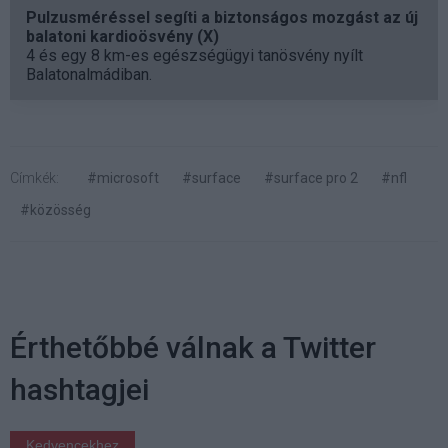
Pulzusméréssel segíti a biztonságos mozgást az új
balatoni kardioösvény (X)
4 és egy 8 km-es egészségügyi tanösvény nyílt
Balatonalmádiban.
Címkék:
#microsoft
#surface
#surface pro 2
#nfl
#közösség
Érthetőbbé válnak a Twitter
hashtagjei
Kedvencekhez