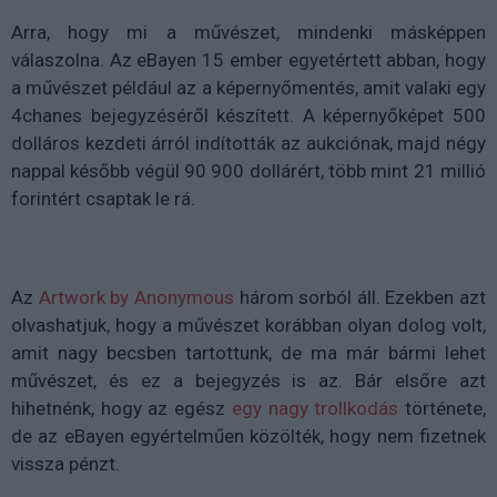
Arra, hogy mi a művészet, mindenki másképpen
válaszolna. Az eBayen 15 ember egyetértett abban, hogy
a művészet például az a képernyőmentés, amit valaki egy
4chanes bejegyzéséről készített. A képernyőképet 500
dolláros kezdeti árról indították az aukciónak, majd négy
nappal később végül 90 900 dollárért, több mint 21 millió
forintért csaptak le rá.
Az
Artwork by Anonymous
három sorból áll. Ezekben azt
olvashatjuk, hogy a művészet korábban olyan dolog volt,
amit nagy becsben tartottunk, de ma már bármi lehet
művészet, és ez a bejegyzés is az. Bár elsőre azt
hihetnénk, hogy az egész
egy nagy trollkodás
története,
de az eBayen egyértelműen közölték, hogy nem fizetnek
vissza pénzt.