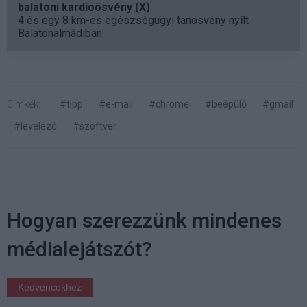
balatoni kardioösvény (X)
4 és egy 8 km-es egészségügyi tanösvény nyílt
Balatonalmádiban.
Címkék:
#tipp
#e-mail
#chrome
#beépülő
#gmail
#levelező
#szoftver
Hogyan szerezzünk mindenes
médialejátszót?
Kedvencekhez