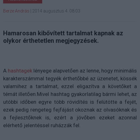
Berze András
|
2014 augusztus 4. 08:03
Hamarosan kibővített tartalmat kapnak az
olykor érthetetlen megjegyzések.
A
hashtagek
lényege alapvetően az lenne, hogy minimális
karakterszámmal tegyék érthetőbbé az üzenetet, kössék
valamihez a tartalmat, ezzel eligazítva a követőket a
témát illetően.Mivel hashtag gyakorlatilag bármi lehet, az
utóbbi időben egyre több rövidítés is felütötte a fejét,
ezek pedig rengeteg fejfájást okoznak az olvasóknak és
a fejlesztőknek is, ezért a jövőben ezeket azonnal
elérhető jelentéssel ruházzák fel.