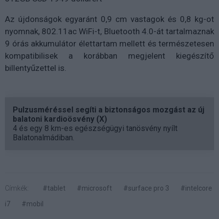
Az újdonságok egyaránt 0,9 cm vastagok és 0,8 kg-ot
nyomnak, 802.11ac WiFi-t, Bluetooth 4.0-át tartalmaznak
9 órás akkumulátor élettartam mellett és természetesen
kompatibilisek a korábban megjelent kiegészítő
billentyűzettel is.
Pulzusméréssel segíti a biztonságos mozgást az új
balatoni kardioösvény (X)
4 és egy 8 km-es egészségügyi tanösvény nyílt
Balatonalmádiban.
Címkék:
#tablet
#microsoft
#surface pro 3
#intelcore
i7
#mobil