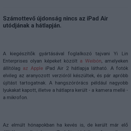
Számottevő újdonság nincs az iPad Air
utódjának a hátlapján.
A kiegészítők gyártásával foglalkozó tajvani Yi Lin
Enterprises olyan képeket közölt
a Weibón
, amelyeken
állítólag
az Apple
iPad Air 2 hátlapja látható. A fotók
elvileg az aranyozott verzióról készültek, és pár apróbb
újítást tartogatnak. A hangszórórács például nagyobb
lyukakat kapott, illetve a hátlapra került - a kamera mellé -
a mikrofon.
Az elmúlt hónapokban ha kevés is, de került már elő