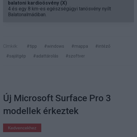
balatoni kardioösvény (X)
4 és egy 8 km-es egészségügyi tanösvény nyílt
Balatonalmádiban.
Címkék:
#tipp
#windows
#mappa
#intéző
#sajátgép
#adattárolás
#szoftver
Új Microsoft Surface Pro 3
modellek érkeztek
Kedvencekhez