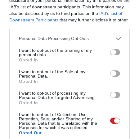
disclosure of your personal information by third parties on the
készíthetünk.
IAB’s list of downstream participants. This information may
also be disclosed by us to third parties on the
IAB’s List of
Downstream Participants
that may further disclose it to other
third parties.
Az Android Police információi szerint a
"kizsákmányoló"
Please note that this website/app uses one or more Google
Personal Data Processing Opt Outs
Google
hamarosan elindítja Workshop névre keresztelt
services and may gather and store information including but
not limited to your visit or usage behaviour. You may click to
I want to opt-out of the Sharing of my
szolgáltatását. A projekt célja, hogy a cég külsőleg eddig
personal data.
grant or deny consent to Google and its third-party tags to
nem éppen változatos okostelefonjait már a vásárlás
Opted In
use your data for below specified purposes in below Google
előtt saját szánk íze szerint alakíthassuk. Az egyedi
consent section.
I want to opt-out of the Sale of my
hátlap mellett élő háttérképeket is tervezhetünk, hogy
Personal Data.
Opted In
némi felár ellenében valóban személyessé tegyük
kedvenc eszközünket.
I want to opt-out of processing my
Personal Data for Targeted Advertising.
Opted In
I want to opt-out of Collection, Use,
Retention, Sale, and/or Sharing of my
Personal Data that Is Unrelated with the
Purposes for which it was collected.
Opted Out