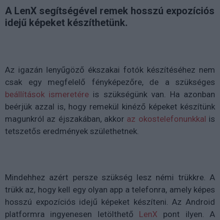
A LenX segítségével remek hosszú expozíciós
idejű képeket készíthetünk.
Az igazán lenyűgöző ékszakai fotók készítéséhez nem
csak egy megfelelő fényképezőre, de a szükséges
beállítások ismeretére
is szükségünk van. Ha azonban
beérjük azzal is, hogy remekül kinéző képeket készítünk
magunkról az éjszakában, akkor
az okostelefonunkkal
is
tetszetős eredmények születhetnek.
Mindehhez azért persze szükség lesz némi trükkre. A
trükk az, hogy kell egy olyan app a telefonra, amely képes
hosszú expozíciós idejű képeket készíteni. Az Android
platformra ingyenesen letölthető
LenX
pont ilyen. A