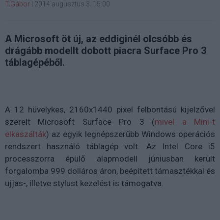
T.Gábor
|
2014 augusztus 3. 15:00
A Microsoft öt új, az eddiginél olcsóbb és
drágább modellt dobott piacra Surface Pro 3
táblagépéből.
A 12 hüvelykes, 2160x1440 pixel felbontású kijelzővel
szerelt Microsoft Surface Pro 3 (
mivel a Mini-t
elkaszálták
) az egyik legnépszerűbb Windows operációs
rendszert használó táblagép volt. Az Intel Core i5
processzorra épülő alapmodell júniusban került
forgalomba 999 dolláros áron, beépített támasztékkal és
ujjas-, illetve stylust kezelést is támogatva.