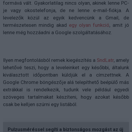
formává vált. Gyakorlatilag nincs olyan, akinek lenne PC-
je vagy okostelefonja, de ne lenne e-mail-fiókja. A
levelezők közül az egyik kedvencünk a Gmail, de
természetesen mindig akad
egy olyan funkció
, amit jó
lenne még hozzáadni a Google szolgáltatásához.
Ilyen megfontolásból remek kiegészítés a
SndLatr
, amely
lehetővé teszi, hogy a leveleinket egy későbbi, általunk
kiválasztott időpontban küldjük el a címzettnek. A
Google Chrome böngészője alá telepíthető beépülő más
extrákkal is rendelkezik, tudunk vele például egyedi
szöveges tartalmakat készíteni, hogy azokat később
csak be kelljen szúrni egy listából.
Pulzusméréssel segíti a biztonságos mozgást az új