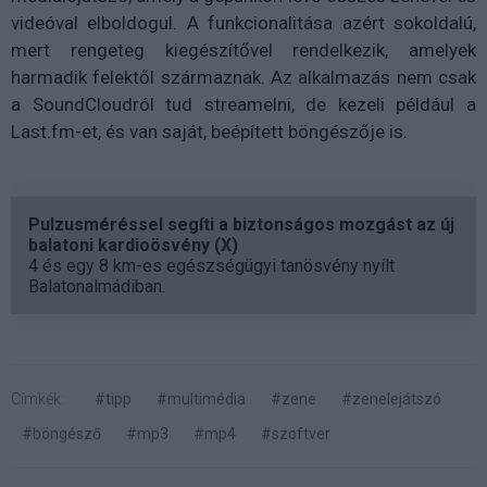
videóval elboldogul. A funkcionalitása azért sokoldalú,
mert rengeteg kiegészítővel rendelkezik, amelyek
harmadik felektől származnak. Az alkalmazás nem csak
a SoundCloudról tud streamelni, de kezeli például a
Last.fm-et, és van saját, beépített böngészője is.
Pulzusméréssel segíti a biztonságos mozgást az új
balatoni kardioösvény (X)
4 és egy 8 km-es egészségügyi tanösvény nyílt
Balatonalmádiban.
Címkék:
#tipp
#multimédia
#zene
#zenelejátszó
#böngésző
#mp3
#mp4
#szoftver