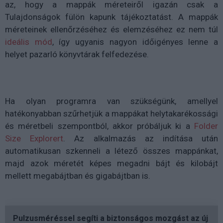
az, hogy a mappák méreteiről igazán csak a
Tulajdonságok fülön kapunk tájékoztatást. A mappák
méreteinek ellenőrzéséhez és elemzéséhez ez nem túl
ideális mód
, így ugyanis nagyon időigényes lenne a
helyet pazarló könyvtárak felfedezése.
Ha olyan programra van szükségünk, amellyel
hatékonyabban szűrhetjük a mappákat helytakarékossági
és méretbeli szempontból, akkor próbáljuk ki a
Folder
Size Explorert
. Az alkalmazás az indítása után
automatikusan szkenneli a létező összes mappánkat,
majd azok méretét képes megadni bájt és kilobájt
mellett megabájtban és gigabájtban is.
Pulzusméréssel segíti a biztonságos mozgást az új