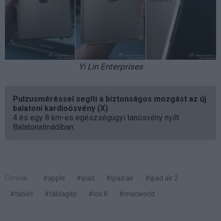
Yi Lin Enterprises
Pulzusméréssel segíti a biztonságos mozgást az új
balatoni kardioösvény (X)
4 és egy 8 km-es egészségügyi tanösvény nyílt
Balatonalmádiban.
Címkék:
#apple
#ipad
#ipad air
#ipad air 2
#tablet
#táblagép
#ios 8
#macworld