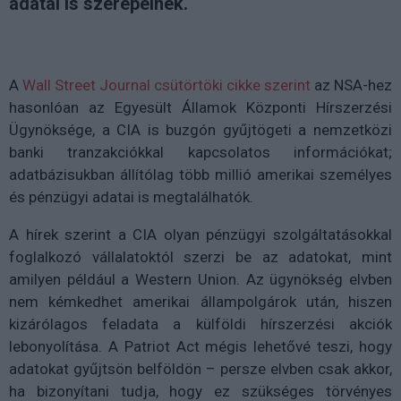
adatai is szerepelnek.
A
Wall Street Journal csütörtöki cikke szerint
az NSA-hez
hasonlóan az Egyesült Államok Központi Hírszerzési
Ügynöksége, a CIA is buzgón gyűjtögeti a nemzetközi
banki tranzakciókkal kapcsolatos információkat;
adatbázisukban állítólag több millió amerikai személyes
és pénzügyi adatai is megtalálhatók.
A hírek szerint a CIA olyan pénzügyi szolgáltatásokkal
foglalkozó vállalatoktól szerzi be az adatokat, mint
amilyen például a Western Union. Az ügynökség elvben
nem kémkedhet amerikai állampolgárok után, hiszen
kizárólagos feladata a külföldi hírszerzési akciók
lebonyolítása. A Patriot Act mégis lehetővé teszi, hogy
adatokat gyűjtsön belföldön – persze elvben csak akkor,
ha bizonyítani tudja, hogy ez szükséges törvényes