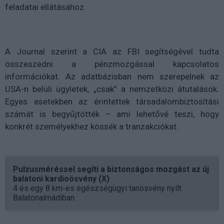
feladatai ellátásához.
A Journal szerint a CIA az FBI segítségével tudta
összeszedni a pénzmozgással kapcsolatos
információkat. Az adatbázisban nem szerepelnek az
USA-n belüli ügyletek, „csak” a nemzetközi átutalások.
Egyes esetekben az érintettek társadalombiztosítási
számát is begyűjtötték – ami lehetővé teszi, hogy
konkrét személyekhez kössék a tranzakciókat.
Pulzusméréssel segíti a biztonságos mozgást az új
balatoni kardioösvény (X)
4 és egy 8 km-es egészségügyi tanösvény nyílt
Balatonalmádiban.