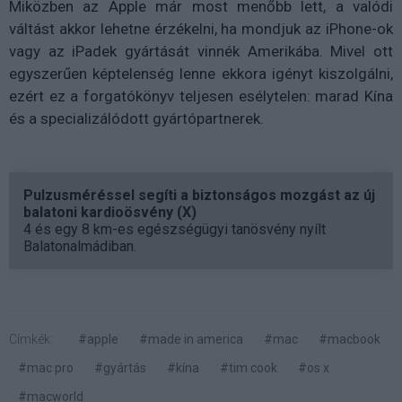
Miközben az Apple már most menőbb lett, a valódi
váltást akkor lehetne érzékelni, ha mondjuk az iPhone-ok
vagy az iPadek gyártását vinnék Amerikába. Mivel ott
egyszerűen képtelenség lenne ekkora igényt kiszolgálni,
ezért ez a forgatókönyv teljesen esélytelen: marad Kína
és a specializálódott gyártópartnerek.
Pulzusméréssel segíti a biztonságos mozgást az új
balatoni kardioösvény (X)
4 és egy 8 km-es egészségügyi tanösvény nyílt
Balatonalmádiban.
Címkék:
#apple
#made in america
#mac
#macbook
#mac pro
#gyártás
#kína
#tim cook
#os x
#macworld