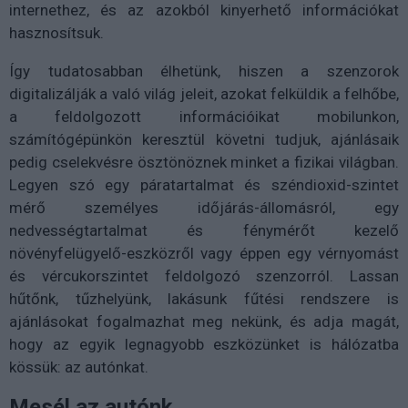
internethez, és az azokból kinyerhető információkat
hasznosítsuk.
Így tudatosabban élhetünk, hiszen a szenzorok
digitalizálják a való világ jeleit, azokat felküldik a felhőbe,
a feldolgozott információikat mobilunkon,
számítógépünkön keresztül követni tudjuk, ajánlásaik
pedig cselekvésre ösztönöznek minket a fizikai világban.
Legyen szó egy páratartalmat és széndioxid-szintet
mérő személyes időjárás-állomásról, egy
nedvességtartalmat és fénymérőt kezelő
növényfelügyelő-eszközről vagy éppen egy vérnyomást
és vércukorszintet feldolgozó szenzorról. Lassan
hűtőnk, tűzhelyünk, lakásunk fűtési rendszere is
ajánlásokat fogalmazhat meg nekünk, és adja magát,
hogy az egyik legnagyobb eszközünket is hálózatba
kössük: az autónkat.
Mesél az autónk