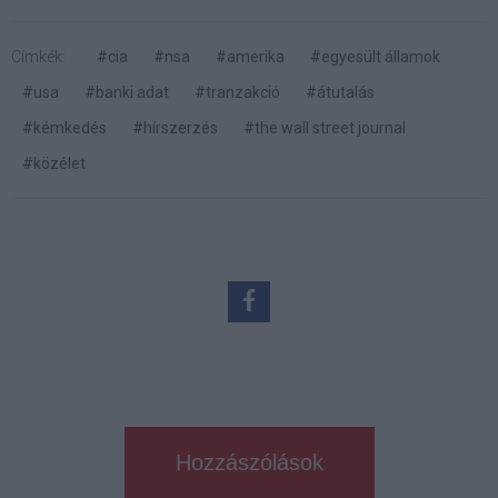
Címkék:
#cia
#nsa
#amerika
#egyesült államok
#usa
#banki adat
#tranzakció
#átutalás
#kémkedés
#hírszerzés
#the wall street journal
#közélet
Hozzászólások