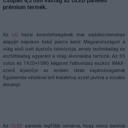
Csupán 4,3 mm vastag az OLED paneles
prémium termék.
Az
LG
hazai kirendeltségének mai sajtóközleménye
alapján napokon belül piacra kerül Magyarországon a
világ első ívelt kijelzős televíziója, amely technikailag és
esztétikailag egyaránt a világ élvonalába tartozik. Az 55
colos és 1920×1080 képpont felbontású eszköz IMAX-
szerű kijelzője az emberi látás sajátosságainak
figyelembe vételével lett kialakítva, ezzel javítva a vizuális
élményt.
Az
OLED
panelek legfőbb ismérve, hogy nincs bennük