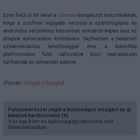
Ezen felül jó hír lehet a
Chrome
böngészőt használóknak,
hogy a szoftver legújabb verziója a számítógépes és
androidos verziókhoz hasonlóan immáron képes lesz az
űrlapok automatikus kitöltésére. Sejthetően a beépített
szinkronizációs lehetőséggel élve a különféle
platformokon futó változatok közt naprakészen
tarthatóak az elmentett adatok.
(Forrás:
Google
/
Google
)
Pulzusméréssel segíti a biztonságos mozgást az új
balatoni kardioösvény (X)
4 és egy 8 km-es egészségügyi tanösvény nyílt
Balatonalmádiban.