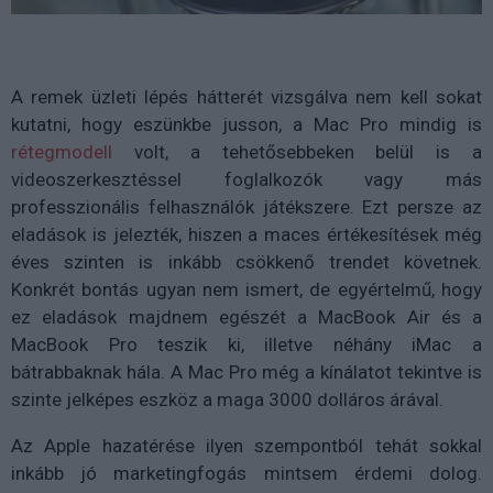
A remek üzleti lépés hátterét vizsgálva nem kell sokat
kutatni, hogy eszünkbe jusson, a Mac Pro mindig is
rétegmodell
volt, a tehetősebbeken belül is a
videoszerkesztéssel foglalkozók vagy más
professzionális felhasználók játékszere. Ezt persze az
eladások is jelezték, hiszen a maces értékesítések még
éves szinten is inkább csökkenő trendet követnek.
Konkrét bontás ugyan nem ismert, de egyértelmű, hogy
ez eladások majdnem egészét a MacBook Air és a
MacBook Pro teszik ki, illetve néhány iMac a
bátrabbaknak hála. A Mac Pro még a kínálatot tekintve is
szinte jelképes eszköz a maga 3000 dolláros árával.
Az Apple hazatérése ilyen szempontból tehát sokkal
inkább jó marketingfogás mintsem érdemi dolog.