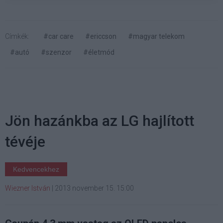
Címkék:
#car care
#ericcson
#magyar telekom
#autó
#szenzor
#életmód
Jön hazánkba az LG hajlított
tévéje
Kedvencekhez
Wiezner István
|
2013 november 15. 15:00