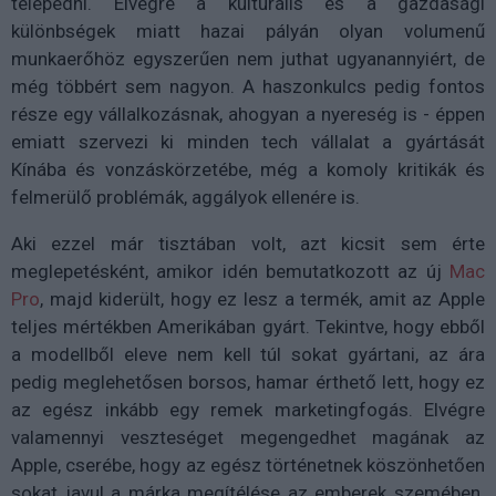
telepedni. Elvégre a kulturális és a gazdasági
különbségek miatt hazai pályán olyan volumenű
munkaerőhöz egyszerűen nem juthat ugyanannyiért, de
még többért sem nagyon. A haszonkulcs pedig fontos
része egy vállalkozásnak, ahogyan a nyereség is - éppen
emiatt szervezi ki minden tech vállalat a gyártását
Kínába és vonzáskörzetébe, még a komoly kritikák és
felmerülő problémák, aggályok ellenére is.
Aki ezzel már tisztában volt, azt kicsit sem érte
meglepetésként, amikor idén bemutatkozott az új
Mac
Pro
, majd kiderült, hogy ez lesz a termék, amit az Apple
teljes mértékben Amerikában gyárt. Tekintve, hogy ebből
a modellből eleve nem kell túl sokat gyártani, az ára
pedig meglehetősen borsos, hamar érthető lett, hogy ez
az egész inkább egy remek marketingfogás. Elvégre
valamennyi veszteséget megengedhet magának az
Apple, cserébe, hogy az egész történetnek köszönhetően
sokat javul a márka megítélése az emberek szemében.