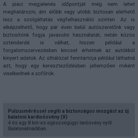
A piaci megjelenés időpontját még nem lehet
meghatározni, ám előbb vagy utóbb biztosan elérhető
lesz a szolgáltatás végfelhasználói szinten. Az is
elképzelhető, hogy pár éven belül autószerelőnk vagy
biztosítónk fogja javasolni használatát, netán közös
sztenderdé is válhat, hiszen például a
forgalomszervezésben kincset érhetnek az autókból
kinyert adatok. Az úthálózat fenntartója például láthatná
azt, hogy egy kereszteződésben jellemzően miként
viselkednek a sofőrök.
Pulzusméréssel segíti a biztonságos mozgást az új
balatoni kardioösvény (X)
4 és egy 8 km-es egészségügyi tanösvény nyílt
Balatonalmádiban.