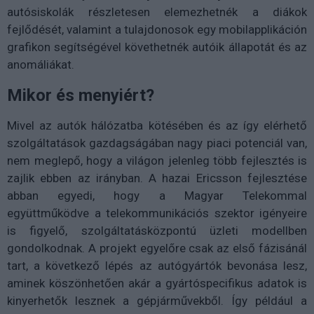
autósiskolák részletesen elemezhetnék a diákok
fejlődését, valamint a tulajdonosok egy mobilapplikáción
grafikon segítségével követhetnék autóik állapotát és az
anomáliákat.
Mikor és menyiért?
Mivel az autók hálózatba kötésében és az így elérhető
szolgáltatások gazdagságában nagy piaci potenciál van,
nem meglepő, hogy a világon jelenleg több fejlesztés is
zajlik ebben az irányban. A hazai Ericsson fejlesztése
abban egyedi, hogy a Magyar Telekommal
együttműködve a telekommunikációs szektor igényeire
is figyelő, szolgáltatásközpontú üzleti modellben
gondolkodnak. A projekt egyelőre csak az első fázisánál
tart, a következő lépés az autógyártók bevonása lesz,
aminek köszönhetően akár a gyártóspecifikus adatok is
kinyerhetők lesznek a gépjárművekből. Így például a