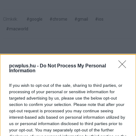
Címkék:
#google
#chrome
#gmail
#ios
#macworld
pcwplus.hu -
Do Not Process My Personal
Feltöltőkártyás akció a
Information
Vodafone-nál
If you wish to opt-out of the sale, sharing to third parties, or
processing of your personal or sensitive information for
targeted advertising by us, please use the below opt-out
Kedvencekhez
section to confirm your selection. Please note that after your
opt-out request is processed you may continue seeing
Wiezner István
|
2013 november 15. 16:00
interest-based ads based on personal information utilized by
us or personal information disclosed to third parties prior to
your opt-out. You may separately opt-out of the further
Készüléktől függően a cég fél évig havi 3 / 6