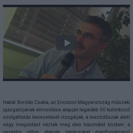
Habár Bordás Csaba, az Ericsson Magyarország műszaki
igazgatójának elmondása alapján legalább 50 különböző
szolgáltatás bevezetését vizsgálják, a tesztidőszak alatt
négy megoldást néztek meg éles használat közben: a
vezetési stílus alapján tanácsokat megfogalmazó