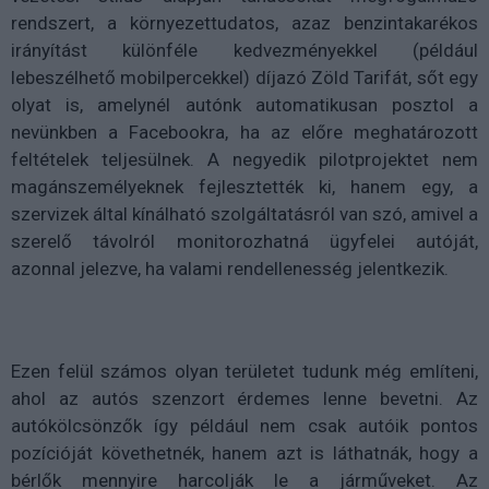
rendszert, a környezettudatos, azaz benzintakarékos
irányítást különféle kedvezményekkel (például
lebeszélhető mobilpercekkel) díjazó Zöld Tarifát, sőt egy
olyat is, amelynél autónk automatikusan posztol a
nevünkben a Facebookra, ha az előre meghatározott
feltételek teljesülnek. A negyedik pilotprojektet nem
magánszemélyeknek fejlesztették ki, hanem egy, a
szervizek által kínálható szolgáltatásról van szó, amivel a
szerelő távolról monitorozhatná ügyfelei autóját,
azonnal jelezve, ha valami rendellenesség jelentkezik.
Ezen felül számos olyan területet tudunk még említeni,
ahol az autós szenzort érdemes lenne bevetni. Az
autókölcsönzők így például nem csak autóik pontos
pozícióját követhetnék, hanem azt is láthatnák, hogy a
bérlők mennyire harcolják le a járműveket. Az