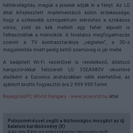
háttérvilágítás, maguk a pixelek adják ki a fényt. Az LG
által kifejlesztett implementáció külön érdekessége,
hogy a szélesebb színspektrum eléréshez a szokásos
vörös, zöld és kék mellett egy fehér alpixelt is
felhasználtak a mérnökök. A hivatalos megfogalmazás
szerint a TV kontrasztaránya „végtelen”, a 3D-s
megjelenítés miatt pedig kettő szemüveg is jár mellé.
A beépített Wi-Fi vezérlővel is rendelkező, átlátszó
hangszórókkal felszerelt LG 55EA980V okostévé
elsőként a Euronics áruházakban válik elérhetővé, az
ajánlott bruttó fogyasztói ára 2 999 990 forint.
Bejegyzés
PC World Hungary - www.pcworld.hu
által
Pulzusméréssel segíti a biztonságos mozgást az új
balatoni kardioösvény (X)
4 és egy 8 km-es egészségügyi tanösvény nyílt