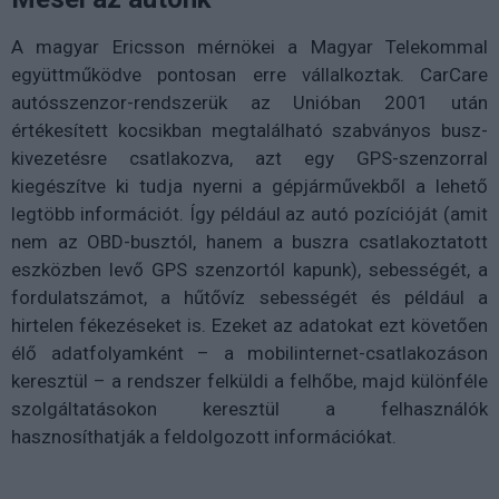
A magyar Ericsson mérnökei a Magyar Telekommal
együttműködve pontosan erre vállalkoztak. CarCare
autósszenzor-rendszerük az Unióban 2001 után
értékesített kocsikban megtalálható szabványos busz-
kivezetésre csatlakozva, azt egy GPS-szenzorral
kiegészítve ki tudja nyerni a gépjárművekből a lehető
legtöbb információt. Így például az autó pozícióját (amit
nem az OBD-busztól, hanem a buszra csatlakoztatott
eszközben levő GPS szenzortól kapunk), sebességét, a
fordulatszámot, a hűtővíz sebességét és például a
hirtelen fékezéseket is. Ezeket az adatokat ezt követően
élő adatfolyamként – a mobilinternet-csatlakozáson
keresztül – a rendszer felküldi a felhőbe, majd különféle
szolgáltatásokon keresztül a felhasználók
hasznosíthatják a feldolgozott információkat.