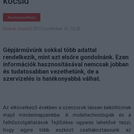
kocsid
Kedvencekhez
Molnár József
|
2013 november 16. 10:30
Gépjárművünk sokkal több adattal
rendelkezik, mint azt elsőre gondolnánk. Ezen
információk hasznosításával nemcsak jobban
és tudatosabban vezethetünk, de a
szervizelés is hatékonyabbá válhat.
Az elkövetkező években a szenzorok lassan beköltöznek
majd mindennapjainkba. A mobiltechnológiák és a
felhőszolgáltatások fejlődése ugyanis lehetővé teszi,
hogy egyre több eszközt csatlakoztassunk az