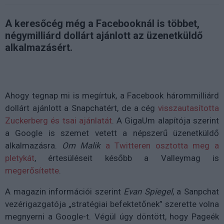
A keresőcég még a Facebooknál is többet,
négymilliárd dollárt ajánlott az üzenetküldő
alkalmazásért.
Ahogy tegnap mi is megírtuk, a Facebook hárommilliárd
dollárt ajánlott a Snapchatért, de a cég
visszautasította
Zuckerberg és tsai ajánlatát
. A GigaUm alapítója szerint
a Google is szemet vetett a népszerű üzenetküldő
alkalmazásra.
Om Malik
a Twitteren osztotta meg a
pletykát
, értesüléseit később a Valleymag is
megerősítette
.
A magazin információi szerint
Evan Spiegel
, a Sanpchat
vezérigazgatója „stratégiai befektetőnek” szerette volna
megnyerni a Google-t. Végül úgy döntött, hogy Pageék