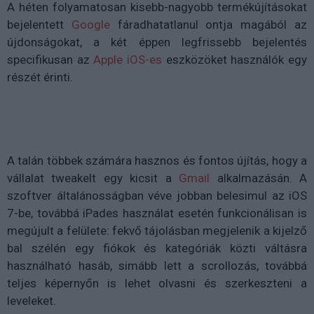
A héten folyamatosan kisebb-nagyobb termékújításokat
bejelentett
Google
fáradhatatlanul ontja magából az
újdonságokat, a két éppen legfrissebb bejelentés
specifikusan az
Apple iOS-es
eszközöket használók egy
részét érinti.
A talán többek számára hasznos és fontos újítás, hogy a
vállalat tweakelt egy kicsit a
Gmail
alkalmazásán. A
szoftver általánosságban véve jobban belesimul az iOS
7-be, továbbá iPades használat esetén funkcionálisan is
megújult a felülete: fekvő tájolásban megjelenik a kijelző
bal szélén egy fiókok és kategóriák közti váltásra
használható hasáb, simább lett a scrollozás, továbbá
teljes képernyőn is lehet olvasni és szerkeszteni a
leveleket.