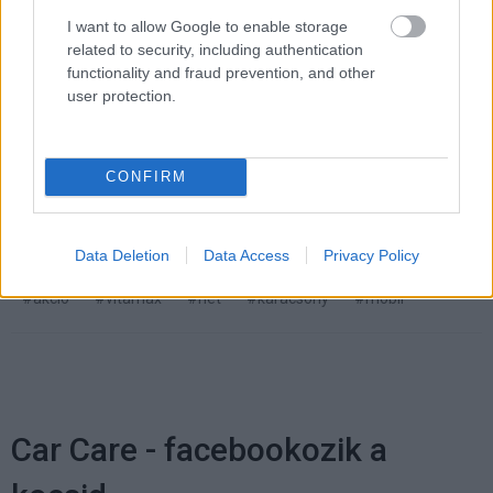
I want to allow Google to enable storage
related to security, including authentication
functionality and fraud prevention, and other
Pulzusméréssel segíti a biztonságos mozgást az új
user protection.
balatoni kardioösvény (X)
4 és egy 8 km-es egészségügyi tanösvény nyílt
Balatonalmádiban.
CONFIRM
Data Deletion
Data Access
Privacy Policy
Címkék:
#vodafone
#feltöltőkártya
#okostelefon
#akció
#vitamax
#net
#karácsony
#mobil
Car Care - facebookozik a