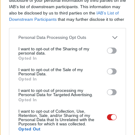
disclosure of your personal information by third parties on the
ezer forintot ír jóvá az ügyfeleknek.
IAB’s list of downstream participants. This information may
also be disclosed by us to third parties on the
IAB’s List of
Downstream Participants
that may further disclose it to other
third parties.
Mai sajtóközleménye alapján a Vodafone minden
Please note that this website/app uses one or more Google
Personal Data Processing Opt Outs
fronton kibabrálna a rivális szolgáltatókkal, ugyanis a
services and may gather and store information including but
karácsonykor megszokott – ám egyelőre nem
not limited to your visit or usage behaviour. You may click to
I want to opt-out of the Sharing of my
personal data.
grant or deny consent to Google and its third-party tags to
részletezett – előfizetéses akciók mellett a
Opted In
use your data for below specified purposes in below Google
feltöltőkártyás készülékre vágyóknak is kiváló
consent section.
I want to opt-out of the Sale of my
ajánlatokkal kedveskedik a vállalat.
Personal Data.
Opted In
I want to opt-out of processing my
Personal Data for Targeted Advertising.
Opted In
I want to opt-out of Collection, Use,
A november 18-tól az év végéig tartó akció keretében az
Retention, Sale, and/or Sharing of my
Personal Data that Is Unrelated with the
ügyfelek hétféle belépőkategóriás okostelefon közül
Purposes for which it was collected.
Opted Out
válogathatnak, amelyeket a havi 1 GB adatforgalmat