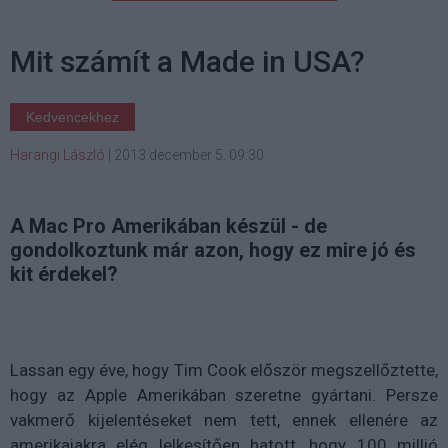
Mit számít a Made in USA?
Kedvencekhez
Harangi László
|
2013 december 5. 09:30
A Mac Pro Amerikában készül - de
gondolkoztunk már azon, hogy ez mire jó és
kit érdekel?
Lassan egy éve, hogy Tim Cook először megszellőztette,
hogy az Apple Amerikában szeretne gyártani. Persze
vakmerő kijelentéseket nem tett, ennek ellenére az
amerikaiakra elég lelkesítően hatott, hogy 100 millió