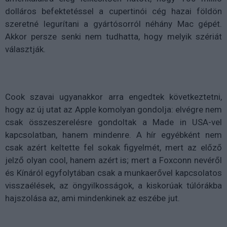
dolláros befektetéssel a cupertinói cég hazai földön
szeretné legurítani a gyártósorról néhány Mac gépét.
Akkor persze senki nem tudhatta, hogy melyik szériát
választják.
Cook szavai ugyanakkor arra engedtek következtetni,
hogy az új utat az Apple komolyan gondolja: elvégre nem
csak összeszerelésre gondoltak a Made in USA-vel
kapcsolatban, hanem mindenre. A hír egyébként nem
csak azért keltette fel sokak figyelmét, mert az előző
jelző olyan cool, hanem azért is; mert a Foxconn nevéről
és Kínáról egyfolytában csak a munkaerővel kapcsolatos
visszaélések, az öngyilkosságok, a kiskorúak túlórákba
hajszolása az, ami mindenkinek az eszébe jut.