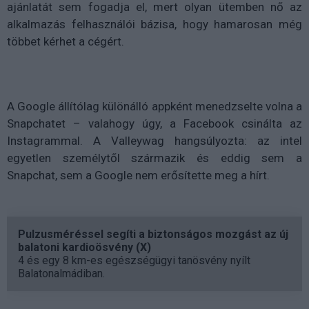
ajánlatát sem fogadja el, mert olyan ütemben nő az
alkalmazás felhasználói bázisa, hogy hamarosan még
többet kérhet a cégért.
A Google állítólag különálló appként menedzselte volna a
Snapchatet – valahogy úgy, a Facebook csinálta az
Instagrammal. A Valleywag hangsúlyozta: az intel
egyetlen személytől származik és eddig sem a
Snapchat, sem a Google nem erősítette meg a hírt.
Pulzusméréssel segíti a biztonságos mozgást az új
balatoni kardioösvény (X)
4 és egy 8 km-es egészségügyi tanösvény nyílt
Balatonalmádiban.