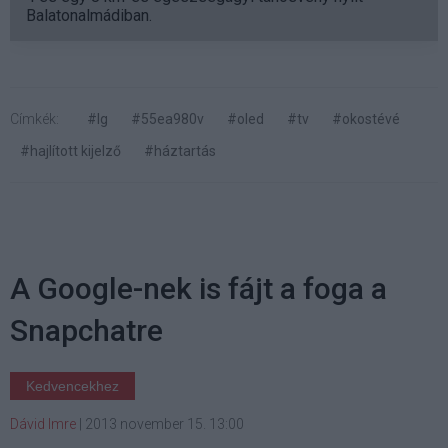
Balatonalmádiban.
Címkék:
#lg
#55ea980v
#oled
#tv
#okostévé
#hajlított kijelző
#háztartás
A Google-nek is fájt a foga a
Snapchatre
Kedvencekhez
Dávid Imre
|
2013 november 15. 13:00