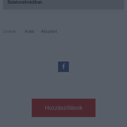
Balatonalmádiban.
Címkék:
#cikk
#közélet
Hozzászólások