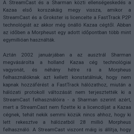
A StreamCast és a Sharman közti ellenségeskedés a
Kazaa első korszakáig megy vissza, amikor a
StreamCast és a Grokster is licencelte a FastTrack P2P
technológiát az akkor még önálló Kazaa cégtől. Abban
az időben a Morpheust egy adott időpontban több mint
egymillióan használták.
Aztán 2002 januárjában a az ausztrál Sharman
megvásárolta a holland Kazaa cég technológiai
vagyonát, és néhány hétre rá a Morpheus
felhasználóknak azt kellett konstatálniuk, hogy nem
kapnak hozzáférést a FastTrack hálózathoz, miután a
hálózati protokoll változását nem terjesztették ki a
StreamCast felhasználóira - a Sharman szerint azért,
mert a StreamCast nem fizette ki a licencdíjat a Kazaa
cégnek, tehát nekik semmi közük nincs ahhoz, hogy ki
lett rekesztve a hálózatból 28 millió Morpheus
felhasználó. A StreamCast viszont máig is állítja, hogy