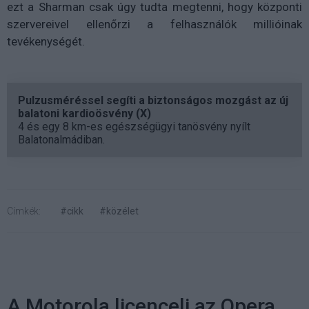
ezt a Sharman csak úgy tudta megtenni, hogy központi
szervereivel ellenőrzi a felhasználók millióinak
tevékenységét.
Pulzusméréssel segíti a biztonságos mozgást az új
balatoni kardioösvény (X)
4 és egy 8 km-es egészségügyi tanösvény nyílt
Balatonalmádiban.
Címkék:
#cikk
#közélet
A Motorola licenceli az Opera