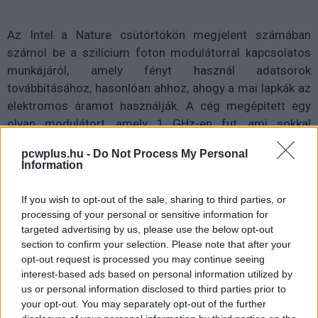
Az Intel a Nature csütörtökön megjelent számában
számol be a szilícium foton modulátorral kapcsolatos
munkájáról, amely fényt használ adatsorok
továbbításához, hasonlóan ahhoz, ahogy a mai lapkák az
elektromos áramot használják. A cég megépített egy
olyan modulátort, amely 1 GHz-en fut, ami sokkal
gyorsabb, mint a korábbi kb. 20 MHz-es maximum,
pcwplus.hu -
Do Not Process My Personal
mondja Victor Krutul, az Intel szilíciumos foton
Information
stratégiájának egyik irányítója.
If you wish to opt-out of the sale, sharing to third parties, or
A modulátor lényegében redőnyként működik, amely
processing of your personal or sensitive information for
időnként blokkolja a fénynyalábot, a keletkező
targeted advertising by us, please use the below opt-out
section to confirm your selection. Please note that after your
fényimpulzusok pedig a kettes számrendszer
opt-out request is processed you may continue seeing
számjegyeinek megfelelően létrehozzák az adatokat. Az
interest-based ads based on personal information utilized by
optikai eszközök sokkal nagyobb sávszélességet
us or personal information disclosed to third parties prior to
biztosítanak, mint a rézvezetékek, kisebb interferenciát is
your opt-out. You may separately opt-out of the further