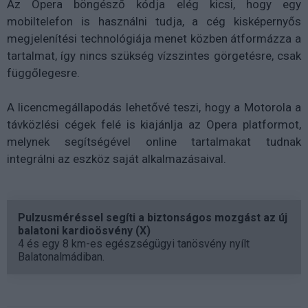
Az Opera böngésző kódja elég kicsi, hogy egy
mobiltelefon is használni tudja, a cég kisképernyős
megjelenítési technológiája menet közben átformázza a
tartalmat, így nincs szükség vízszintes görgetésre, csak
függőlegesre.
A licencmegállapodás lehetővé teszi, hogy a Motorola a
távközlési cégek felé is kiajánlja az Opera platformot,
melynek segítségével online tartalmakat tudnak
integrálni az eszköz saját alkalmazásaival.
Pulzusméréssel segíti a biztonságos mozgást az új
balatoni kardioösvény (X)
4 és egy 8 km-es egészségügyi tanösvény nyílt
Balatonalmádiban.