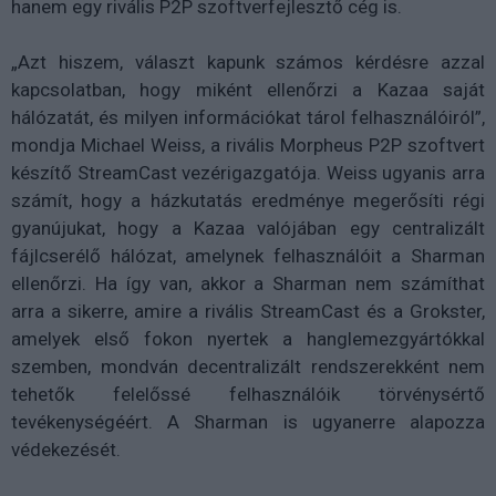
hanem egy rivális P2P szoftverfejlesztő cég is.
„Azt hiszem, választ kapunk számos kérdésre azzal
kapcsolatban, hogy miként ellenőrzi a Kazaa saját
hálózatát, és milyen információkat tárol felhasználóiról”,
mondja Michael Weiss, a rivális Morpheus P2P szoftvert
készítő StreamCast vezérigazgatója. Weiss ugyanis arra
számít, hogy a házkutatás eredménye megerősíti régi
gyanújukat, hogy a Kazaa valójában egy centralizált
fájlcserélő hálózat, amelynek felhasználóit a Sharman
ellenőrzi. Ha így van, akkor a Sharman nem számíthat
arra a sikerre, amire a rivális StreamCast és a Grokster,
amelyek első fokon nyertek a hanglemezgyártókkal
szemben, mondván decentralizált rendszerekként nem
tehetők felelőssé felhasználóik törvénysértő
tevékenységéért. A Sharman is ugyanerre alapozza
védekezését.