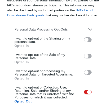
okoznak, de hihetetlenül drágák a hozzájuk felhasznált
disclosure of your personal information by third parties on the
IAB’s list of downstream participants. This information may
egzotikus anyagok miatt. Ezeket szilíciummal kiváltva az
also be disclosed by us to third parties on the
IAB’s List of
Intel csökkenteni tudja a modulátoronkénti költségeket,
Downstream Participants
that may further disclose it to other
mint ahogy annak idején a tranzisztorok előállítási
third parties.
költségeit is, ugyanakkor pedig oly mértékben
Please note that this website/app uses one or more Google
Personal Data Processing Opt Outs
csökkenthető az optikai eszköz mérete, hogy előbb
services and may gather and store information including but
kiszolgálókban, majd végül a PC-kben is fel lehet őket
not limited to your visit or usage behaviour. You may click to
I want to opt-out of the Sharing of my
használni.
personal data.
grant or deny consent to Google and its third-party tags to
Opted In
use your data for below specified purposes in below Google
consent section.
I want to opt-out of the Sale of my
Personal Data.
Pulzusméréssel segíti a biztonságos mozgást az új
Opted In
balatoni kardioösvény (X)
4 és egy 8 km-es egészségügyi tanösvény nyílt
I want to opt-out of processing my
Personal Data for Targeted Advertising.
Balatonalmádiban.
Opted In
I want to opt-out of Collection, Use,
Retention, Sale, and/or Sharing of my
Personal Data that Is Unrelated with the
Purposes for which it was collected.
Címkék:
#cikk
#közélet
Opted Out