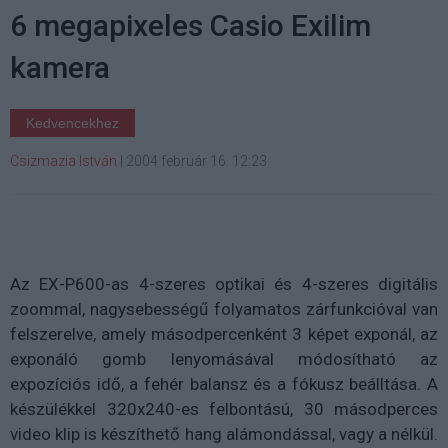
6 megapixeles Casio Exilim
kamera
Kedvencekhez
Csizmazia István
|
2004 február 16. 12:23
Az EX-P600-as 4-szeres optikai és 4-szeres digitális
zoommal, nagysebességű folyamatos zárfunkcióval van
felszerelve, amely másodpercenként 3 képet exponál, az
exponáló gomb lenyomásával módosítható az
expozíciós idő, a fehér balansz és a fókusz beálltása. A
készülékkel 320x240-es felbontású, 30 másodperces
video klip is készíthető hang alámondással, vagy a nélkül.