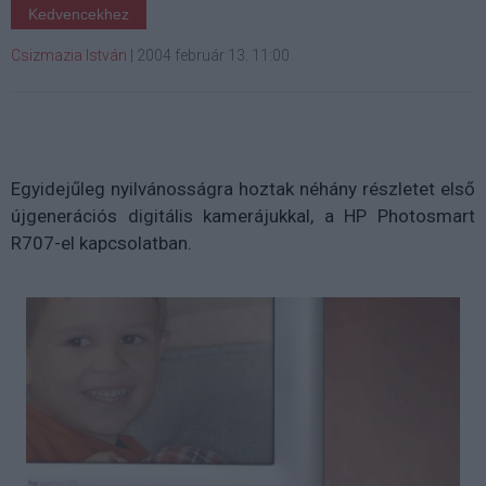
Kedvencekhez
Csizmazia István
|
2004 február 13. 11:00
Egyidejűleg nyilvánosságra hoztak néhány részletet első
újgenerációs digitális kamerájukkal, a HP Photosmart
R707-el kapcsolatban.