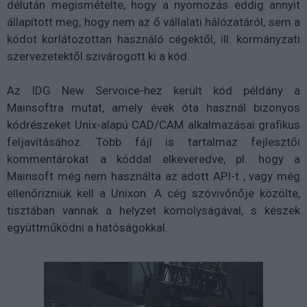
délután megismételte, hogy a nyomozás eddig annyit
állapított meg, hogy nem az ő vállalati hálózatáról, sem a
kódot korlátozottan használó cégektől, ill. kormányzati
szervezetektől szivárogott ki a kód.
Az IDG New Servoice-hez került kód példány a
Mainsoftra mutat, amely évek óta használ bizonyos
kódrészeket Unix-alapú CAD/CAM alkalmazásai grafikus
feljavításához. Több fájl is tartalmaz fejlesztői
kommentárokat a kóddal elkeveredve, pl. hogy a
Mainsoft még nem használta az adott API-t , vagy még
ellenőrizniük kell a Unixon. A cég szóvivőnője közölte,
tisztában vannak a helyzet komolyságával, s készek
együttműködni a hatóságokkal.