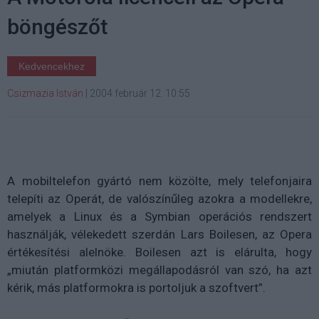
böngészőt
Kedvencekhez
Csizmazia István
|
2004 február 12. 10:55
A mobiltelefon gyártó nem közölte, mely telefonjaira
telepíti az Operát, de valószínűleg azokra a modellekre,
amelyek a Linux és a Symbian operációs rendszert
használják, vélekedett szerdán Lars Boilesen, az Opera
értékesítési alelnöke. Boilesen azt is elárulta, hogy
„miután platformközi megállapodásról van szó, ha azt
kérik, más platformokra is portoljuk a szoftvert”.