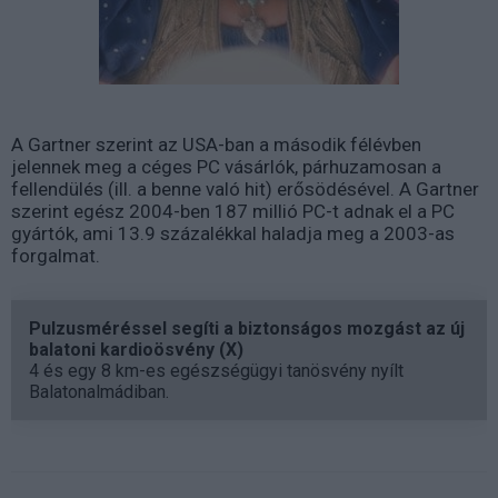
A Gartner szerint az USA-ban a második félévben
jelennek meg a céges PC vásárlók, párhuzamosan a
fellendülés (ill. a benne való hit) erősödésével. A Gartner
szerint egész 2004-ben 187 millió PC-t adnak el a PC
gyártók, ami 13.9 százalékkal haladja meg a 2003-as
forgalmat.
Pulzusméréssel segíti a biztonságos mozgást az új
balatoni kardioösvény (X)
4 és egy 8 km-es egészségügyi tanösvény nyílt
Balatonalmádiban.