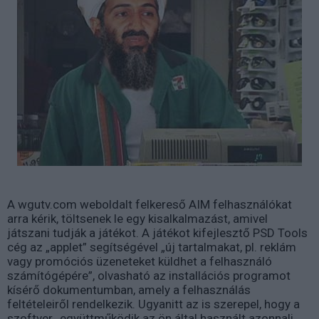
A wgutv.com weboldalt felkereső AIM felhasználókat
arra kérik, töltsenek le egy kisalkalmazást, amivel
játszani tudják a játékot. A játékot kifejlesztő PSD Tools
cég az „applet” segítségével „új tartalmakat, pl. reklám
vagy promóciós üzeneteket küldhet a felhasználó
számítógépére”, olvasható az installációs programot
kísérő dokumentumban, amely a felhasználás
feltételeiről rendelkezik. Ugyanitt az is szerepel, hogy a
szoftver „együttműködik az ön által használt azonnali