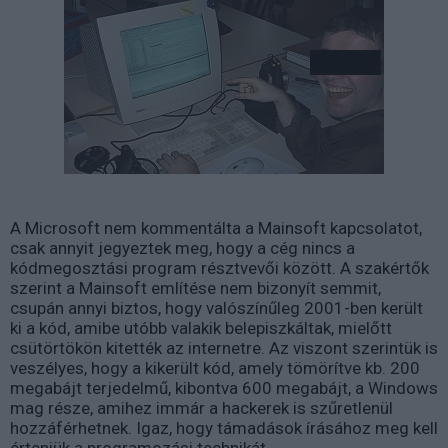
A Microsoft nem kommentálta a Mainsoft kapcsolatot,
csak annyit jegyeztek meg, hogy a cég nincs a
kódmegosztási program résztvevői között. A szakértők
szerint a Mainsoft említése nem bizonyít semmit,
csupán annyi biztos, hogy valószínűleg 2001-ben került
ki a kód, amibe utóbb valakik belepiszkáltak, mielőtt
csütörtökön kitették az internetre. Az viszont szerintük is
veszélyes, hogy a kikerült kód, amely tömörítve kb. 200
megabájt terjedelmű, kibontva 600 megabájt, a Windows
mag része, amihez immár a hackerek is szűretlenül
hozzáférhetnek. Igaz, hogy támadások írásához meg kell