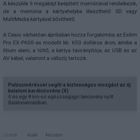
A készülék 9 megabájt beépített memóriával rendelkezik,
de a memória a kártyahelybe illeszthető SD vagy
MultiMedia kártyával bővíthető.
A Casio várhatóan áprilisban hozza forgalomba az Exilim
Pro EX-P600-as modellt kb. 650 dolláros áron, amibe a
lítium elem, a töltő, a kártya távirányítója, az USB és az
AV kábel, valamint a vállszíj tartozik.
Pulzusméréssel segíti a biztonságos mozgást az új
balatoni kardioösvény (X)
4 és egy 8 km-es egészségügyi tanösvény nyílt
Balatonalmádiban.
Címkék:
#cikk
#közélet