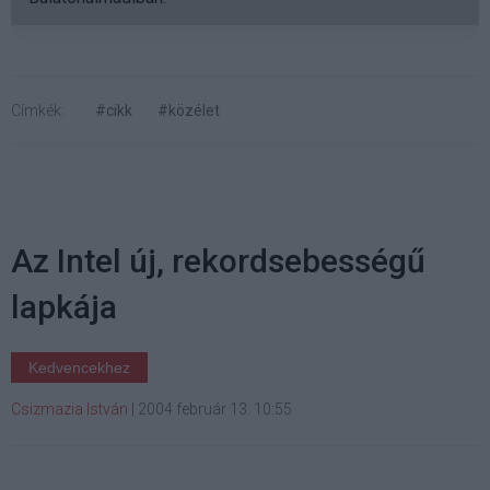
Címkék:
#cikk
#közélet
Az Intel új, rekordsebességű
lapkája
Kedvencekhez
Csizmazia István
|
2004 február 13. 10:55