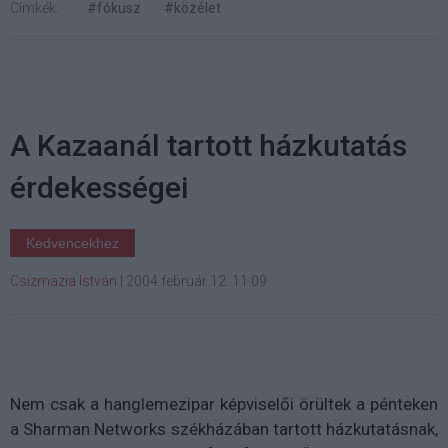
Címkék:
#fókusz
#közélet
A Kazaanál tartott házkutatás
érdekességei
Kedvencekhez
Csizmazia István
|
2004 február 12. 11:09
Nem csak a hanglemezipar képviselői örültek a pénteken
a Sharman Networks székházában tartott házkutatásnak,