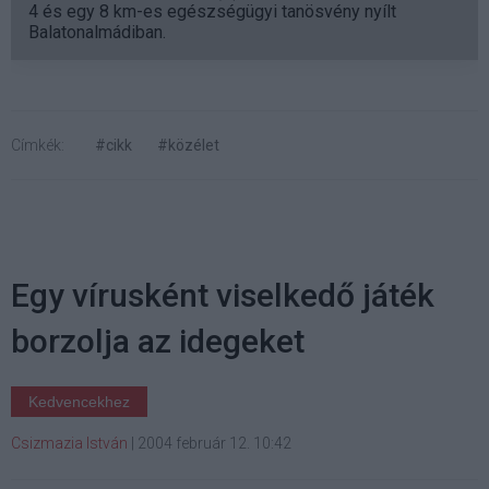
4 és egy 8 km-es egészségügyi tanösvény nyílt
Balatonalmádiban.
Címkék:
#cikk
#közélet
Egy vírusként viselkedő játék
borzolja az idegeket
Kedvencekhez
Csizmazia István
|
2004 február 12. 10:42