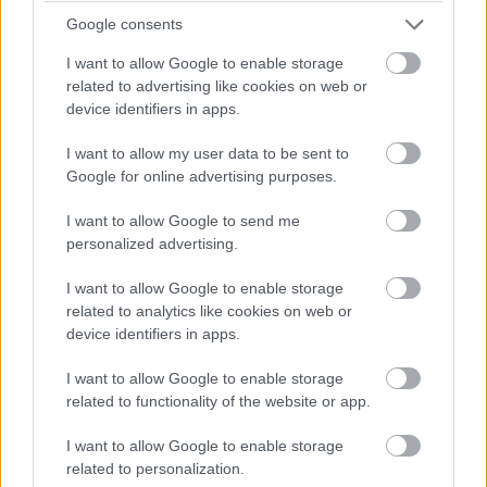
Google consents
I want to allow Google to enable storage
related to advertising like cookies on web or
device identifiers in apps.
A PC piac erős lesz az egész
I want to allow my user data to be sent to
évben
Google for online advertising purposes.
I want to allow Google to send me
Kedvencekhez
personalized advertising.
Csizmazia István
|
2004 február 13. 10:53
I want to allow Google to enable storage
related to analytics like cookies on web or
device identifiers in apps.
I want to allow Google to enable storage
related to functionality of the website or app.
Az első negyedévben a PC gyártók 44 millió gépet adnak
I want to allow Google to enable storage
el, ami 13.3 százalékkal haladja meg 2003 első
related to personalization.
negyedévének forgalmát. A növekedés zömét a