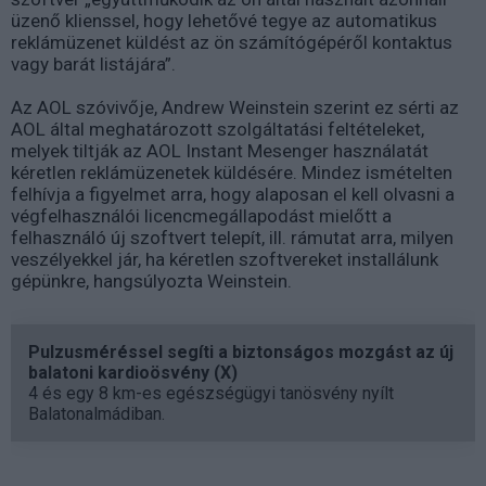
üzenő klienssel, hogy lehetővé tegye az automatikus
reklámüzenet küldést az ön számítógépéről kontaktus
vagy barát listájára”.
Az AOL szóvivője, Andrew Weinstein szerint ez sérti az
AOL által meghatározott szolgáltatási feltételeket,
melyek tiltják az AOL Instant Mesenger használatát
kéretlen reklámüzenetek küldésére. Mindez ismételten
felhívja a figyelmet arra, hogy alaposan el kell olvasni a
végfelhasználói licencmegállapodást mielőtt a
felhasználó új szoftvert telepít, ill. rámutat arra, milyen
veszélyekkel jár, ha kéretlen szoftvereket installálunk
gépünkre, hangsúlyozta Weinstein.
Pulzusméréssel segíti a biztonságos mozgást az új
balatoni kardioösvény (X)
4 és egy 8 km-es egészségügyi tanösvény nyílt
Balatonalmádiban.