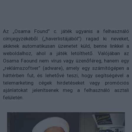
Az „Osama Found” c. játék ugyanis a felhasználó
címjegyzékéből („haverlistájából”) ragad ki neveket,
akiknek automatikusan üzenetet küld, benne linkkel a
weboldalhoz, ahol a játék letölthető. Valójában az
Osama Faound nem vírus vagy üzenőféreg, hanem egy
„reklámszoftver” (adware), amely egy számítógépen a
háttérben fut, és lehetővé teszi, hogy segítségével a
telemarketing cégek hirdetéseket vagy promóciós
ajánlatokat jelenítsenek meg a felhasználó asztali
felületén.