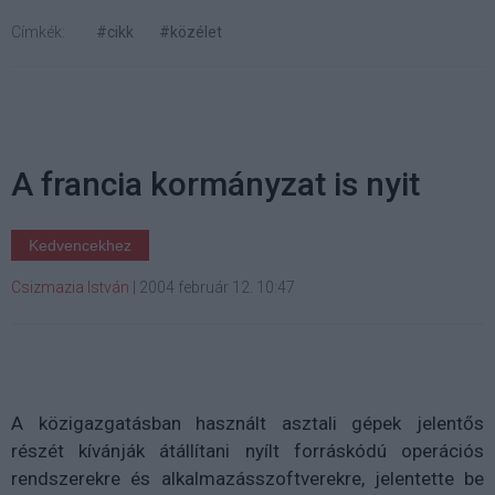
Címkék:
#cikk
#közélet
A francia kormányzat is nyit
Kedvencekhez
Csizmazia István
|
2004 február 12. 10:47
A közigazgatásban használt asztali gépek jelentős
részét kívánják átállítani nyílt forráskódú operációs
rendszerekre és alkalmazásszoftverekre, jelentette be