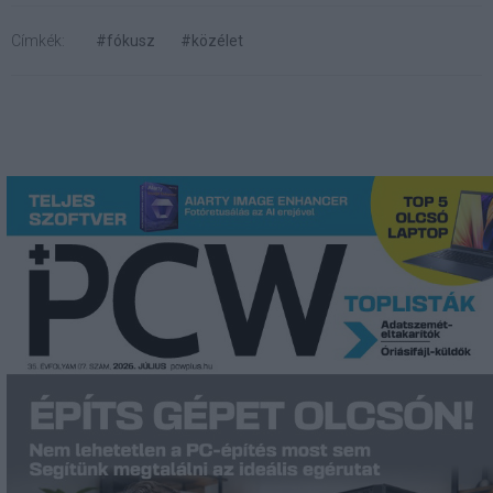
Címkék:
#fókusz
#közélet