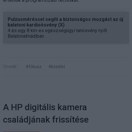
érteniük a programozási technikát.
Pulzusméréssel segíti a biztonságos mozgást az új
balatoni kardioösvény (X)
4 és egy 8 km-es egészségügyi tanösvény nyílt
Balatonalmádiban.
Címkék:
#fókusz
#közélet
A HP digitális kamera
családjának frissítése