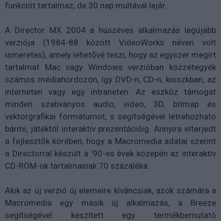
funkciót tartalmaz, de 30 nap multával lejár.
A Director MX 2004 a húszéves alkalmazás legújabb
verziója (1984-88 között VideoWorks néven volt
ismeretes), amely lehetővé teszi, hogy az egyszer megírt
tartalmat Mac vagy Windows verzióban közzétegyék
számos médiahordozón, így DVD-n, CD-n, kioszkban, az
interneten vagy egy intraneten. Az eszköz támogat
minden szabványos audio, video, 3D, bitmap és
vektorgrafikai formátumot, s segítségével létrehozható
bármi, játéktól interaktív prezentációig. Annyira elterjedt
a fejlesztők körében, hogy a Macromedia adatai szerint
a Directorral készült a ’90-es évek közepén az interaktív
CD-ROM-ok tartalmainak 70 százaléka.
Akik az új verzió új elemeire kíváncsiak, azok számára a
Macromedia egy másik új alkalmazás, a Breeze
segítségével készített egy termékbemutató