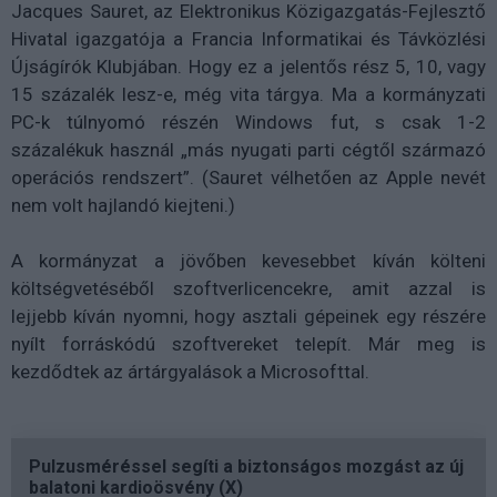
Jacques Sauret, az Elektronikus Közigazgatás-Fejlesztő
Hivatal igazgatója a Francia Informatikai és Távközlési
Újságírók Klubjában. Hogy ez a jelentős rész 5, 10, vagy
15 százalék lesz-e, még vita tárgya. Ma a kormányzati
PC-k túlnyomó részén Windows fut, s csak 1-2
százalékuk használ „más nyugati parti cégtől származó
operációs rendszert”. (Sauret vélhetően az Apple nevét
nem volt hajlandó kiejteni.)
A kormányzat a jövőben kevesebbet kíván költeni
költségvetéséből szoftverlicencekre, amit azzal is
lejjebb kíván nyomni, hogy asztali gépeinek egy részére
nyílt forráskódú szoftvereket telepít. Már meg is
kezdődtek az ártárgyalások a Microsofttal.
Pulzusméréssel segíti a biztonságos mozgást az új
balatoni kardioösvény (X)