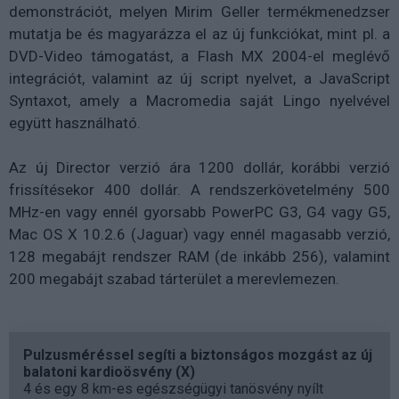
demonstrációt, melyen Mirim Geller termékmenedzser
mutatja be és magyarázza el az új funkciókat, mint pl. a
DVD-Video támogatást, a Flash MX 2004-el meglévő
integrációt, valamint az új script nyelvet, a JavaScript
Syntaxot, amely a Macromedia saját Lingo nyelvével
együtt használható.
Az új Director verzió ára 1200 dollár, korábbi verzió
frissítésekor 400 dollár. A rendszerkövetelmény 500
MHz-en vagy ennél gyorsabb PowerPC G3, G4 vagy G5,
Mac OS X 10.2.6 (Jaguar) vagy ennél magasabb verzió,
128 megabájt rendszer RAM (de inkább 256), valamint
200 megabájt szabad tárterület a merevlemezen.
Pulzusméréssel segíti a biztonságos mozgást az új
balatoni kardioösvény (X)
4 és egy 8 km-es egészségügyi tanösvény nyílt