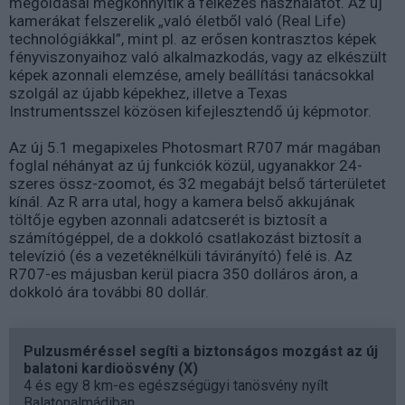
megoldásai megkönnyítik a félkezes használatot. Az új
kamerákat felszerelik „való életből való (Real Life)
technológiákkal”, mint pl. az erősen kontrasztos képek
fényviszonyaihoz való alkalmazkodás, vagy az elkészült
képek azonnali elemzése, amely beállítási tanácsokkal
szolgál az újabb képekhez, illetve a Texas
Instrumentsszel közösen kifejlesztendő új képmotor.
Az új 5.1 megapixeles Photosmart R707 már magában
foglal néhányat az új funkciók közül, ugyanakkor 24-
szeres össz-zoomot, és 32 megabájt belső tárterületet
kínál. Az R arra utal, hogy a kamera belső akkujának
töltője egyben azonnali adatcserét is biztosít a
számítógéppel, de a dokkoló csatlakozást biztosít a
televízió (és a vezetéknélküli távirányító) felé is. Az
R707-es májusban kerül piacra 350 dolláros áron, a
dokkoló ára további 80 dollár.
Pulzusméréssel segíti a biztonságos mozgást az új
balatoni kardioösvény (X)
4 és egy 8 km-es egészségügyi tanösvény nyílt
Balatonalmádiban.