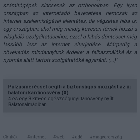
számítógépek sincsenek az otthonokban. Egy ilyen
országban az internetadó bevezetése nemcsak az
internet szellemiségével ellentétes, de végzetes hiba is;
egy országban, ahol még mindig kevesen férnek hozzá a
világháló szolgáltatásaihoz, ezzel a hibás döntéssel még
lassúbb lesz az internet elterjedése. Márpedig a
növekedés mindannyiunk érdeke: a felhasználóké és a
nyomás alatt tartott szolgáltatóké egyaránt. (...)"
Pulzusméréssel segíti a biztonságos mozgást az új
balatoni kardioösvény (X)
4 és egy 8 km-es egészségügyi tanösvény nyílt
Balatonalmádiban.
Címkék:
#internet
#web
#adó
#magyarország