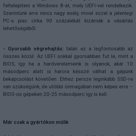
feltelepíteni a Windows 8-at, mely UEFI-vel rendelkezik.
Szerintünk erre nincs nagy esély, mivel ezzel a jelenlegi
PC-s piac cirka 90 százalékát kizárnák a vásárlás
lehetőségéből.
- Gyorsabb végrehajtás:
talán ez a legfontosabb az
összes közül. Az UEFI sokkal gyorsabban fut le, mint a
BIOS, így ha a hardverelemeink is olyanok, akár 10
másodperc alatt is harcra késszé válhat a gépünk
bekapcsolást követően. Ehhez persze leginkább SSD-re
van szükségünk, de utóbbi önmagában nem képes erre –
BIOS-os gépeken 20-25 másodperc így is kell.
Már csak a gyártókon múlik