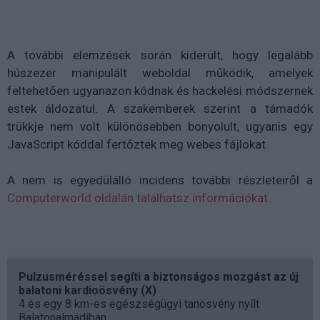
A további elemzések során kiderült, hogy legalább
húszezer manipulált weboldal működik, amelyek
feltehetően ugyanazon kódnak és hackelési módszernek
estek áldozatul. A szakemberek szerint a támadók
trükkje nem volt különösebben bonyolult, ugyanis egy
JavaScript kóddal fertőztek meg webes fájlokat.
A nem is egyedülálló incidens további részleteiről a
Computerworld oldalán találhatsz információkat.
Pulzusméréssel segíti a biztonságos mozgást az új
balatoni kardioösvény (X)
4 és egy 8 km-es egészségügyi tanösvény nyílt
Balatonalmádiban.