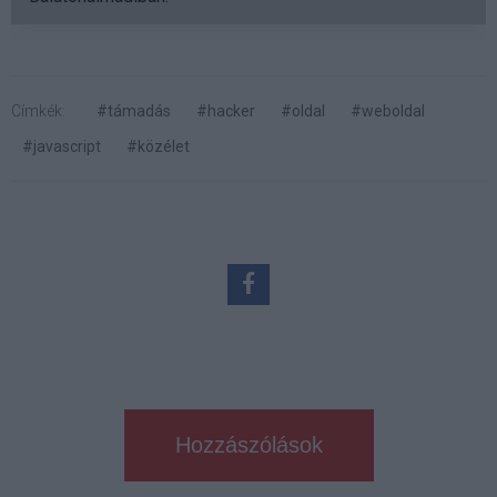
Címkék:
#támadás
#hacker
#oldal
#weboldal
#javascript
#közélet
Hozzászólások