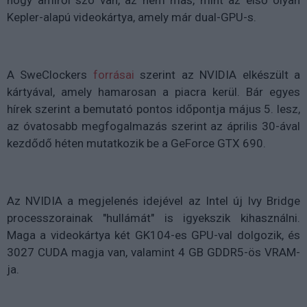
hogy amiről szó van, az nem más, mint az első olyan
Kepler-alapú videokártya, amely már dual-GPU-s.
A SweClockers
forrásai
szerint az NVIDIA elkészült a
kártyával, amely hamarosan a piacra kerül. Bár egyes
hírek szerint a bemutató pontos időpontja május 5. lesz,
az óvatosabb megfogalmazás szerint az április 30-ával
kezdődő héten mutatkozik be a GeForce GTX 690.
Az NVIDIA a megjelenés idejével az Intel új Ivy Bridge
processzorainak "hullámát" is igyekszik kihasználni.
Maga a videokártya két GK104-es GPU-val dolgozik, és
3027 CUDA magja van, valamint 4 GB GDDR5-ös VRAM-
ja.