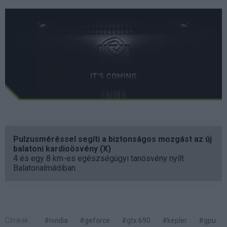
Pulzusméréssel segíti a biztonságos mozgást az új
balatoni kardioösvény (X)
4 és egy 8 km-es egészségügyi tanösvény nyílt
Balatonalmádiban.
Címkék:
#nvidia
#geforce
#gtx 690
#kepler
#gpu