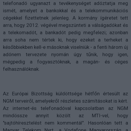
telefonadó ugyanazt a tevékenységet adóztatja meg
ismét, amelyet a bankokkal és a telekommunikációs
cégekkel fizettetnek jelenleg. A kormány ígéretet tett
arra, hogy 2012. végével megszünteti a válságadókat és
a telekomadót, a bankadót pedig megfelezi; azonban
arra soha nem tértek ki, hogy ezeket a terheket a
későbbiekben kell-e másoknak viselniük - a fenti három új
adónem tervezete nyomán úgy tűnik, hogy igen,
mégpedig a fogyasztóknak, a magán- és céges
felhasználóknak.
Az Európai Bizottság küldöttsége hétfőn értesült az
NGM terveiről, amelyekről részletes számításokat is kért.
Az internet-és telefonadóval kapcsolatban az NGM
mindössze annyit közölt az MTI-vel, hogy
"sajtóhíresztelést nem kommentál". Hasonlóan tett a
Magyar Telekom Nyrt., a Vodafone Magyarország, a