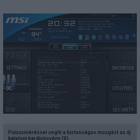
Pulzusméréssel segíti a biztonságos mozgást az új
balatoni kardioösvény (X)