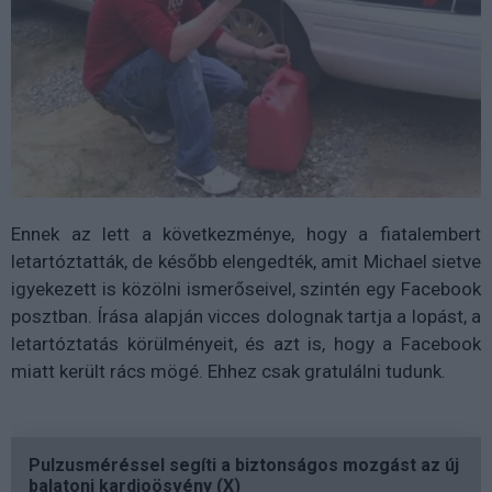
Ennek az lett a következménye, hogy a fiatalembert
letartóztatták, de később elengedték, amit Michael sietve
igyekezett is közölni ismerőseivel, szintén egy Facebook
posztban. Írása alapján vicces dolognak tartja a lopást, a
letartóztatás körülményeit, és azt is, hogy a Facebook
miatt került rács mögé. Ehhez csak gratulálni tudunk.
Pulzusméréssel segíti a biztonságos mozgást az új
balatoni kardioösvény (X)