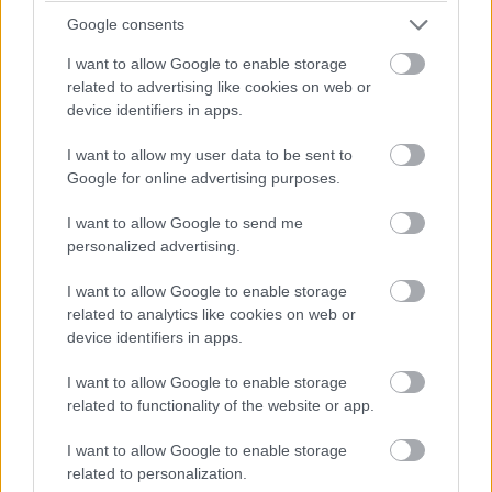
kezdve megoldódott a szabad módosíthatóság,
Google consents
beindultak a tuningközösségek – egy egészen új korszak
I want to allow Google to enable storage
köszöntött a PC-kre a 90-es évek végén. Azóta nem
related to advertising like cookies on web or
sokat változott a helyzet – persze apróbb technológiai
device identifiers in apps.
váltások akadtak és szépült is, épült is a BIOS, de mára
I want to allow my user data to be sent to
lejárt az ideje.
Google for online advertising purposes.
Túlfejlett hardverek
I want to allow Google to send me
personalized advertising.
Fontos tudni, mielőtt továbbhaladunk, hogy konkrétan
I want to allow Google to enable storage
milyen feladatok hárulnak a BIOS-ra. Ez az a program,
related to analytics like cookies on web or
ami először fut le, mikor bekapcsoljuk a gépet – ellenőrzi
device identifiers in apps.
a csatlakoztatott elemeket, lefuttat egyszerű teszteket,
amelyek ha sikerülnek, továbbengedi a bootolási
I want to allow Google to enable storage
related to functionality of the website or app.
folyamatot, ha pedig nem, visszajelez a konkrét
problémával kapcsolatban – nemegyszer elég ködösen.
I want to allow Google to enable storage
Az inicializálási folyamaton kívül rengeteg beállításért is
related to personalization.