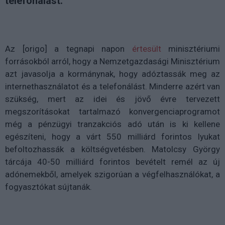
telefonálást.
Az [origo] a tegnapi napon
értesült
minisztériumi
forrásokból arról, hogy a Nemzetgazdasági Minisztérium
azt javasolja a kormánynak, hogy adóztassák meg az
internethasználatot és a telefonálást. Minderre azért van
szükség, mert az idei és jövő évre tervezett
megszorításokat tartalmazó konvergenciaprogramot
még a pénzügyi tranzakciós adó után is ki kellene
egészíteni, hogy a várt 550 milliárd forintos lyukat
befoltozhassák a költségvetésben. Matolcsy György
tárcája 40-50 milliárd forintos bevételt remél az új
adónemekből, amelyek szigorúan a végfelhasználókat, a
fogyasztókat sújtanák.