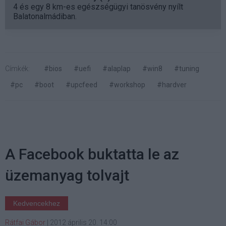
4 és egy 8 km-es egészségügyi tanösvény nyílt
Balatonalmádiban.
Címkék:
#bios
#uefi
#alaplap
#win8
#tuning
#pc
#boot
#upcfeed
#workshop
#hardver
A Facebook buktatta le az
üzemanyag tolvajt
Kedvencekhez
Rátfai Gábor
|
2012 április 20. 14:00