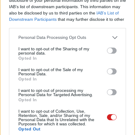
disclosure of your personal information by third parties on the
IAB’s list of downstream participants. This information may
also be disclosed by us to third parties on the
IAB’s List of
Downstream Participants
that may further disclose it to other
third parties.
Please note that this website/app uses one or more Google
Personal Data Processing Opt Outs
services and may gather and store information including but
not limited to your visit or usage behaviour. You may click to
I want to opt-out of the Sharing of my
personal data.
grant or deny consent to Google and its third-party tags to
Opted In
use your data for below specified purposes in below Google
consent section.
I want to opt-out of the Sale of my
Personal Data.
Opted In
A komponensekért, perifériákért, órajelekért felelős
rendszer a 90-es évekig ROM-ban (vagy PROM-ban) volt
I want to opt-out of processing my
Personal Data for Targeted Advertising.
tárolva, ami csak olvasható memóriát jelent, így a
Opted In
felhasználók nem tudtak módosításokat elvégezni rajta.
I want to opt-out of Collection, Use,
Ahogy a hardverelemek egyre jobban fejlődtek, és egyre
Retention, Sale, and/or Sharing of my
több olyan paraméterrel rendelkeztek, amit akár egy
Personal Data that Is Unrelated with the
Purposes for which it was collected.
végfelhasználó is módosíthatott volna, átálltak az
Opted Out
EEPROM-ok és a flash memóriák használatára. Innentől