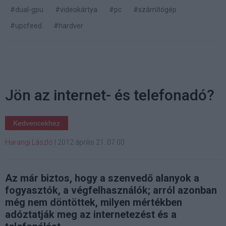
#dual-gpu
#videokártya
#pc
#számítógép
#upcfeed
#hardver
Jön az internet- és telefonadó?
Kedvencekhez
Harangi László
|
2012 április 21. 07:00
Az már biztos, hogy a szenvedő alanyok a
fogyasztók, a végfelhasználók; arról azonban
még nem döntöttek, milyen mértékben
adóztatják meg az internetezést és a