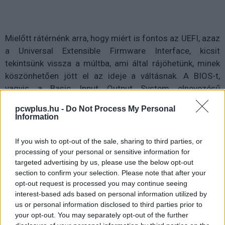
Mielőtt rátérnénk arra, hogy miért is fontos az UEFI, azaz
a Universal Extensible Firmware Interface, kicsit
tekintsünk vissza a múltba, ami által rájöhetünk, minek
köszönhetően jött el az ideje a váltásnak. A BIOS-t,
vagyis a Basic Input Output System elnevezésű
megoldást még a 70-es évek közepén vezették be, ám
pcwplus.hu -
Do Not Process My Personal
az elkövetkezendő években nagyok sok változáson ment
Information
keresztül.
If you wish to opt-out of the sale, sharing to third parties, or
processing of your personal or sensitive information for
targeted advertising by us, please use the below opt-out
section to confirm your selection. Please note that after your
opt-out request is processed you may continue seeing
interest-based ads based on personal information utilized by
us or personal information disclosed to third parties prior to
your opt-out. You may separately opt-out of the further