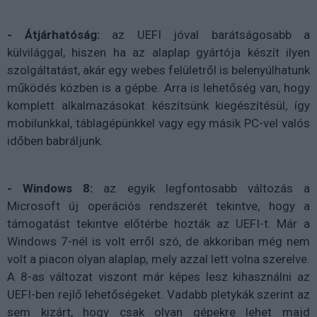
- Átjárhatóság:
az UEFI jóval barátságosabb a
külvilággal, hiszen ha az alaplap gyártója készít ilyen
szolgáltatást, akár egy webes felületről is belenyúlhatunk
működés közben is a gépbe. Arra is lehetőség van, hogy
komplett alkalmazásokat készítsünk kiegészítésül, így
mobilunkkal, táblagépünkkel vagy egy másik PC-vel valós
időben babráljunk.
- Windows 8:
az egyik legfontosabb változás a
Microsoft új operációs rendszerét tekintve, hogy a
támogatást tekintve előtérbe hozták az UEFI-t. Már a
Windows 7-nél is volt erről szó, de akkoriban még nem
volt a piacon olyan alaplap, mely azzal lett volna szerelve.
A 8-as változat viszont már képes lesz kihasználni az
UEFI-ben rejlő lehetőségeket. Vadabb pletykák szerint az
sem kizárt, hogy csak olyan gépekre lehet majd