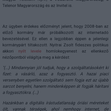
Telenor Magyarország és az Invitel is.
Az ügyben érdekes előzményt jelent, hogy 2008-ban az
előző kormány már próbálkozott az internetadó
bevezetésével. Ez ellen a legjobban éppen a jelenlegi
kormánypárt tiltakozott. Nyitrai Zsolt fideszes politikus
akkori
nyílt levele
homlokegyenest az ellenkező
nézőpontból világítja meg a kérdést:
"(...) Mindannyian jól tudjuk, hogy a szolgáltatásokért ki
fizet: a vásárló, azaz a fogyasztó. A hazai piaci
versenyben egyetlen szolgáltató sem fogja ezt az újabb
sarcot benyelni, hanem mindenképpen át fogják hárítani
a fogyasztókra. (...)
Hazánkban a digitális írástudatlanság óriási méreteket
ölt, vannak térségek, ahol nemhogy internet, de