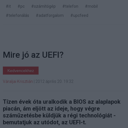
#it
#pc
#számítógép
#telefon
#mobil
#telefonálás
#adatforgalom
#upcfeed
Mire jó az UEFI?
Kedvencekhez
Váraljai Krisztián
|
2012 április 20. 19:32
Tízen évek óta uralkodik a BIOS az alaplapok
piacán, ám eljött az ideje, hogy végre
száműzetésbe küldjük a régi technológiát -
bemutatjuk az utódot, az UEFI-t.