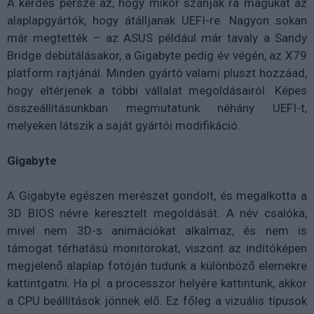
A kérdés persze az, hogy mikor szánják rá magukat az
alaplapgyártók, hogy átálljanak UEFI-re. Nagyon sokan
már megtették – az ASUS például már tavaly a Sandy
Bridge debütálásakor, a Gigabyte pedig év végén, az X79
platform rajtjánál. Minden gyártó valami pluszt hozzáad,
hogy eltérjenek a többi vállalat megoldásairól. Képes
összeállításunkban megmutatunk néhány UEFI-t,
melyeken látszik a saját gyártói modifikáció.
Gigabyte
A Gigabyte egészen merészet gondolt, és megalkotta a
3D BIOS névre keresztelt megoldását. A név csalóka,
mivel nem 3D-s animációkat alkalmaz, és nem is
támogat térhatású monitorokat, viszont az indítóképen
megjelenő alaplap fotóján tudunk a különböző elemekre
kattintgatni. Ha pl. a processzor helyére kattintunk, akkor
a CPU beállítások jönnek elő. Ez főleg a vizuális típusok