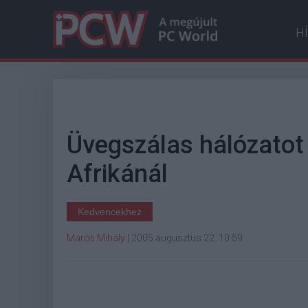
H
Üvegszálas hálózatot
Afrikánál
Kedvencekhez
Maróti Mihály
|
2005 augusztus 22. 10:59