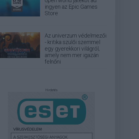
open world játékot ad
ingyen az Epic Games
Store
Az univerzum védelmezői
- kritika szülői szemmel
egy gyerekkori világról,
amely nem mer igazán
felnőni
Hirdetés