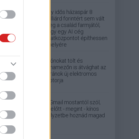
Egy idős házaspár 8
milliárd forintért sem vált
meg a család farmjától,
hogy egy AI cég
adatközpontot építhessen
a helyére
Drónokat tölt és
aknamezőn is átvághat az
ukránok új elektromos
motorja
A Gmail mostantól szól,
mielőtt - megint - kínos
helyzetbe hoznád magad