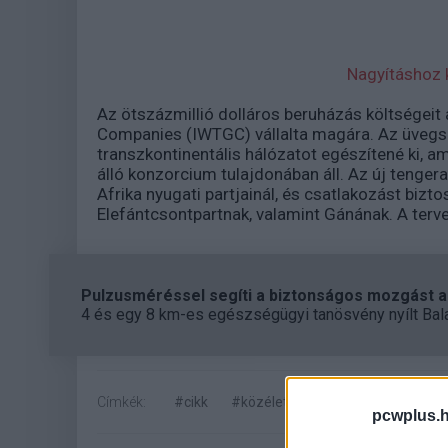
Nagyításhoz k
Az ötszázmillió dolláros beruházás költségeit
Companies (IWTGC) vállalta magára. Az üvegs
transzkontinentális hálózatot egészítené ki, 
álló konzorcium tulajdonában áll. Az új tenger
Afrika nyugati partjainál, és csatlakozást bizto
Elefántcsontpartnak, valamint Gánának. A terv
Pulzusméréssel segíti a biztonságos mozgást az
4 és egy 8 km-es egészségügyi tanösvény nyílt Bal
Címkék:
#cikk
#közélet
pcwplus.h