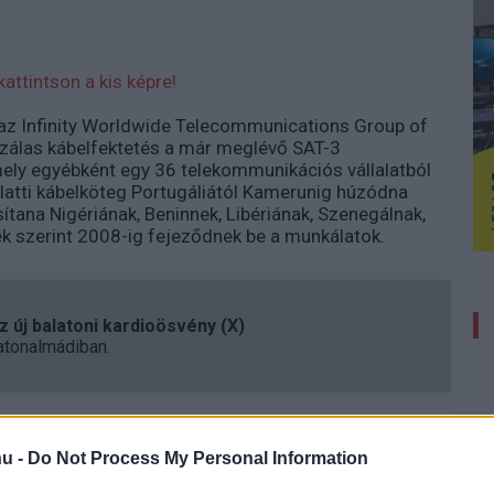
attintson a kis képre!
 az Infinity Worldwide Telecommunications Group of
zálas kábelfektetés a már meglévő SAT-3
amely egyébként egy 36 telekommunikációs vállalatból
alatti kábelköteg Portugáliától Kamerunig húzódna
sítana Nigériának, Beninnek, Libériának, Szenegálnak,
ek szerint 2008-ig fejeződnek be a munkálatok.
 új balatoni kardioösvény (X)
atonalmádiban.
u -
Do Not Process My Personal Information