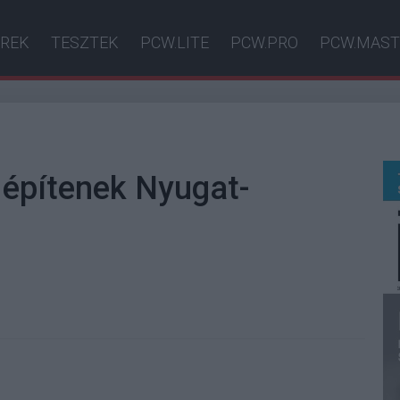
ÍREK
TESZTEK
PCW.LITE
PCW.PRO
PCW.MAST
 építenek Nyugat-