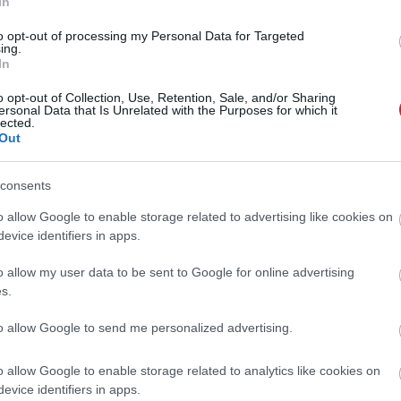
In
dnak, de nekünk, vásárlóknak állítólag nincs mitől
to opt-out of processing my Personal Data for Targeted
ing.
riachipek a 256 Mbites dupla adatátvitellel ellátott,
In
hipenként 3 dollárra a hónap végére, ami júniushoz
o opt-out of Collection, Use, Retention, Sale, and/or Sharing
tebookokba szánt LCD panelek ára mintegy 6%-kal
ersonal Data that Is Unrelated with the Purposes for which it
 IDC elemzője szerint a végfelhasználók valószínűleg
lected.
Out
l a számítógép-gyártók ilyen esetekben igyekeznek
consents
o allow Google to enable storage related to advertising like cookies on
evice identifiers in apps.
attintson a kis képre!
o allow my user data to be sent to Google for online advertising
s.
ötött a zürichi UBS AG banki csoporttal, melynek
BS világszerte található 30 ezres asztali- és
to allow Google to send me personalized advertising.
tegy ötvenmillió dollárt hoz a Dellnek. Az új gépek
de D410 és D610 hordozható változatok) az UBS
ett alkalmazást is mellékelnek hozzájuk.
o allow Google to enable storage related to analytics like cookies on
evice identifiers in apps.