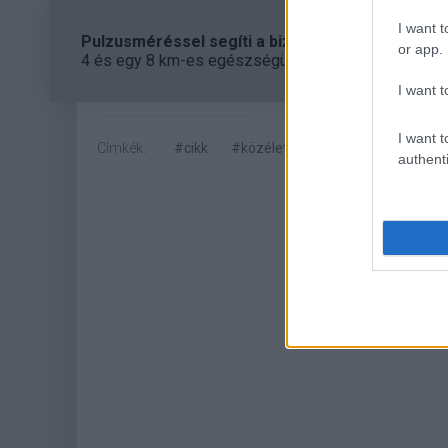
I want t
Pulzusméréssel segíti a biztonságos mozgást az
or app.
4 és egy 8 km-es egészségügyi tanösvény nyílt Bal
I want t
I want t
Címkék:
#cikk
#közélet
authenti