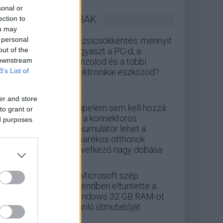
sonal or
LEGOLVASOTTABBAK
ection to
ou may
 personal
Rezsicsökkentés: mennyit
out of the
fogyaszt a PC-d, a
 downstream
konzolod és a többi
B’s List of
elektronikai eszközöd?
er and store
Napelem sem kell hozzá:
to grant or
ez a konnektoros
ed purposes
akkumulátor lehet a
takarékos otthonok
következő nagy dobása
A Microsoft szép
csendben eltüntette a
Windows 32 GB RAM-ot
ajánló útmutatóját