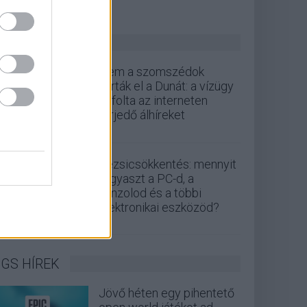
ZÖLD PÁLYA
Nem a szomszédok
zárták el a Dunát: a vízügy
cáfolta az interneten
terjedő álhíreket
Rezsicsökkentés: mennyit
fogyaszt a PC-d, a
konzolod és a többi
elektronikai eszközöd?
GS HÍREK
Jövő héten egy pihentető