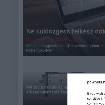
Ne küldözgess félkész d
Microsoft 365 blog
| 2020.06.30 20:00
Miért küldözgetnéd emailben a word fájlokat, h
közreműködve?
pcwplus.h
Mit tud a családi és magánhasználatra is
érkező Microsoft Teams?
If you wish 
sensitive in
Microsoft 365 blog
| 2020.06.26 08:45
confirm you