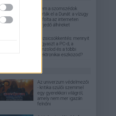
Nem a szomszédok
zárták el a Dunát: a vízügy
cáfolta az interneten
terjedő álhíreket
Rezsicsökkentés: mennyit
fogyaszt a PC-d, a
konzolod és a többi
elektronikai eszközöd?
GS HÍREK
Az univerzum védelmezői
- kritika szülői szemmel
egy gyerekkori világról,
amely nem mer igazán
felnőni