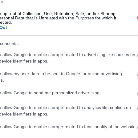
In
 beszélgethetnek egyszerre a
o opt-out of Collection, Use, Retention, Sale, and/or Sharing
ersonal Data that Is Unrelated with the Purposes for which it
Teams segítségével
lected.
Out
0 18:53
csoportos beszélgetések során adott eddigi 250 fős
lték.
consents
o allow Google to enable storage related to advertising like cookies on
 a prémium OneDrive?
evice identifiers in apps.
 2020.06.05 08:46
o allow my user data to be sent to Google for online advertising
lőfizetés részeként nem csak egy hatalmas online
szert, hanem elérheted a szolgáltatás fejlett adatvédelmi,
s.
it is.
to allow Google to send me personalized advertising.
ffice mobilon? Kipróbáltuk!
o allow Google to enable storage related to analytics like cookies on
 2020.05.29 11:12
evice identifiers in apps.
odai appkínálatát a Microsoft a népszerű
n. Az Office app nem csak a népszerű programokat
o allow Google to enable storage related to functionality of the website
 sokkal többet kínál: megnéztük, mit tud.