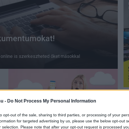
okumentumokat!
a online is szerkeszheted őket másokkal
u -
Do Not Process My Personal Information
Miért jó a mobilos OneDrive?
to opt-out of the sale, sharing to third parties, or processing of your per
formation for targeted advertising by us, please use the below opt-out s
Microsoft 365 blog
| 2020.06.24 19:50
r selection. Please note that after your opt-out request is processed y