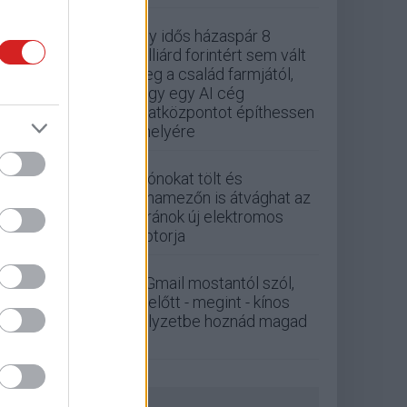
Egy idős házaspár 8
milliárd forintért sem vált
meg a család farmjától,
hogy egy AI cég
adatközpontot építhessen
a helyére
Drónokat tölt és
aknamezőn is átvághat az
ukránok új elektromos
motorja
A Gmail mostantól szól,
mielőtt - megint - kínos
helyzetbe hoznád magad
ZÖLD PÁLYA