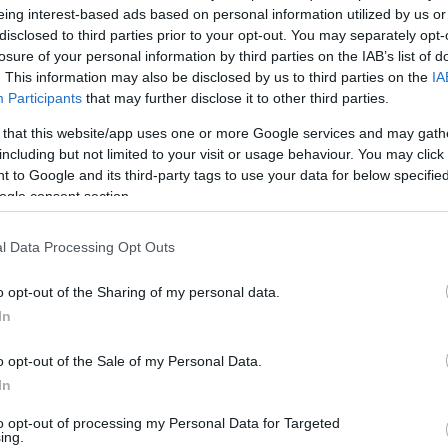
eing interest-based ads based on personal information utilized by us or
disclosed to third parties prior to your opt-out. You may separately opt-
 a Microsoft a gyerekeidet?
losure of your personal information by third parties on the IAB’s list of
 2020.06.21 13:00
. This information may also be disclosed by us to third parties on the
IA
Participants
that may further disclose it to other third parties.
ercég szolgáltatásával felügyelheted gyermeke(i)d PC-n
n töltött idejét, tevékenységeit, amely lista hamarosan
 that this website/app uses one or more Google services and may gath
mogatással egészül majd ki.
including but not limited to your visit or usage behaviour. You may click 
 to Google and its third-party tags to use your data for below specifi
csak korábban tudtam volna"
ogle consent section.
 tipp
 2020.06.16 19:20
l Data Processing Opt Outs
ikonok, adatokkal karaokézó előadók, több órás diacunami -
iós hibák, amelyeket sokan elkövetnek. Megmutatjuk,
o opt-out of the Sharing of my personal data.
is igazi PowerPoint guru.
In
ímélő Skype-tippek
o opt-out of the Sale of my Personal Data.
 2020.06.11 13:25
In
 forintot is megspórolhatsz, ha hívásaid egy részét VoIP
 át. Megmutatjuk, hogyan érdemes használni a Microsoft
to opt-out of processing my Personal Data for Targeted
llé járó Skype-perceket.
ing.