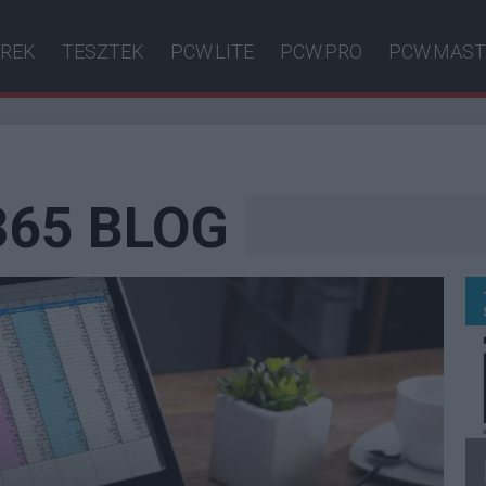
ÍREK
TESZTEK
PCW.LITE
PCW.PRO
PCW.MAST
365 BLOG