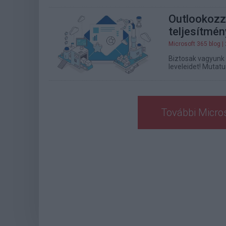
Outlookozz 
teljesítmén
Microsoft 365 blog
|
Biztosak vagyunk 
leveleidet! Mutat
További Micros