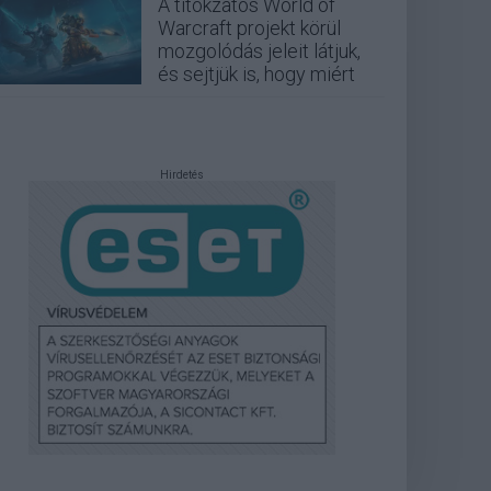
A titokzatos World of
Warcraft projekt körül
mozgolódás jeleit látjuk,
és sejtjük is, hogy miért
Hirdetés