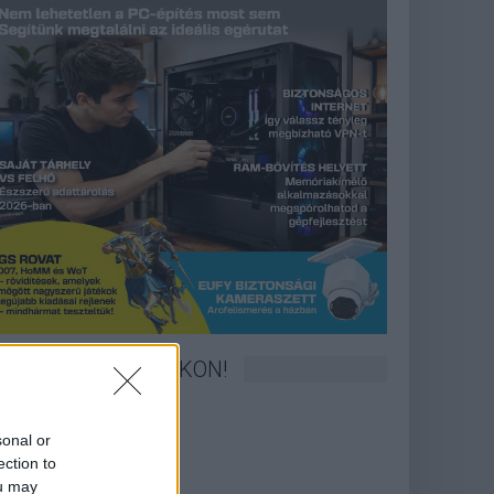
KÖVESS FACEBOOKON!
sonal or
ection to
ou may