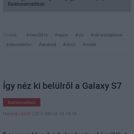
Balatonalmádiban.
Címkék:
#mwc2016
#apple
#obi
#obi worldphone
#okostelefon
#android
#olcsó
#mobil
Így néz ki belülről a Galaxy S7
Kedvencekhez
Harangi László
|
2016 február 23. 08:18