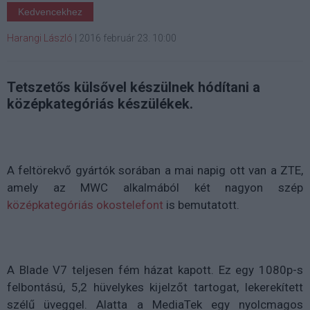
Kedvencekhez
Harangi László
|
2016 február 23. 10:00
Tetszetős külsővel készülnek hódítani a
középkategóriás készülékek.
A feltörekvő gyártók sorában a mai napig ott van a ZTE,
amely az MWC alkalmából két nagyon szép
középkategóriás okostelefont
is bemutatott.
A Blade V7 teljesen fém házat kapott. Ez egy 1080p-s
felbontású, 5,2 hüvelykes kijelzőt tartogat, lekerekített
szélű üveggel. Alatta a MediaTek egy nyolcmagos