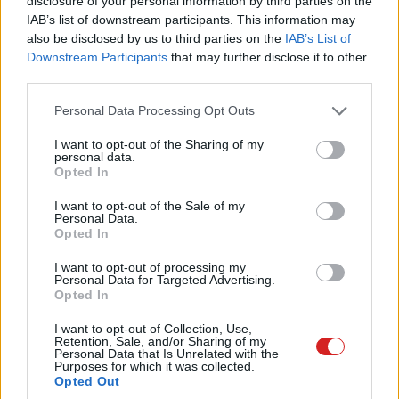
disclosure of your personal information by third parties on the
megmarad, csupán már a legújabb, novemberi
IAB’s list of downstream participants. This information may
frissítéssel ellátott verziót kapjuk. Erről győződjünk is
also be disclosed by us to third parties on the
IAB’s List of
meg, és futtassuk ismét a "winver.exe"-t. Ettől a ponttól
Downstream Participants
that may further disclose it to other
kezdve gépünk kikerült a beragadt gépek táborából, így a
third parties.
későbbiekben minden frissítés azonnal meg fog érkezni,
Please note that this website/app uses one or more Google
Personal Data Processing Opt Outs
azok is, amelyek új funkciókat adnak a rendszerhez.
services and may gather and store information including but
not limited to your visit or usage behaviour. You may click to
I want to opt-out of the Sharing of my
personal data.
grant or deny consent to Google and its third-party tags to
Opted In
use your data for below specified purposes in below Google
Pulzusméréssel segíti a biztonságos mozgást az új
consent section.
I want to opt-out of the Sale of my
balatoni kardioösvény (X)
Personal Data.
4 és egy 8 km-es egészségügyi tanösvény nyílt
Opted In
Balatonalmádiban.
I want to opt-out of processing my
Personal Data for Targeted Advertising.
Opted In
I want to opt-out of Collection, Use,
Címkék:
#windows 10
#windows update
#frissítés
Retention, Sale, and/or Sharing of my
Personal Data that Is Unrelated with the
#hibaelhárítás
#szoftver
Purposes for which it was collected.
Opted Out