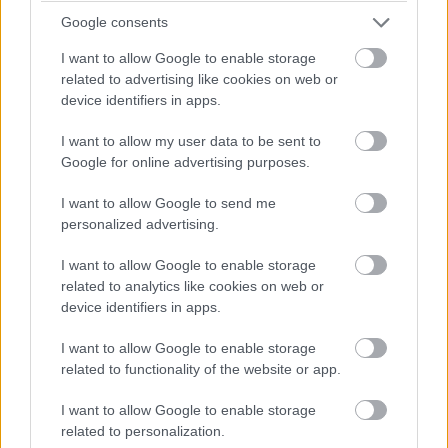
Google consents
I want to allow Google to enable storage
related to advertising like cookies on web or
Filléres okostelefonnal újít az
device identifiers in apps.
Apple egykori vezére
I want to allow my user data to be sent to
Google for online advertising purposes.
Kedvencekhez
I want to allow Google to send me
personalized advertising.
Harangi László
|
2016 február 23. 09:02
I want to allow Google to enable storage
related to analytics like cookies on web or
Az Obi Worldphone új androidos készüléke
device identifiers in apps.
csak 139 dollárba kerül.
I want to allow Google to enable storage
related to functionality of the website or app.
I want to allow Google to enable storage
John Sculley egykor az Apple ügyvezetője volt, ma az Obi
related to personalization.