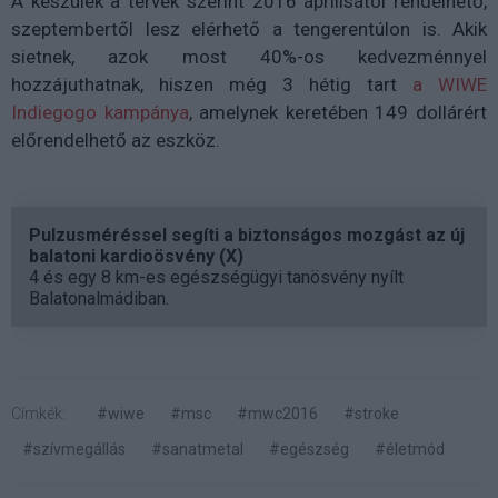
A készülék a tervek szerint 2016 áprilisától rendelhető,
szeptembertől lesz elérhető a tengerentúlon is. Akik
sietnek, azok most 40%-os kedvezménnyel
hozzájuthatnak, hiszen még 3 hétig tart
a WIWE
Indiegogo kampánya
, amelynek keretében 149 dollárért
előrendelhető az eszköz.
Pulzusméréssel segíti a biztonságos mozgást az új
balatoni kardioösvény (X)
4 és egy 8 km-es egészségügyi tanösvény nyílt
Balatonalmádiban.
Címkék:
#wiwe
#msc
#mwc2016
#stroke
#szívmegállás
#sanatmetal
#egészség
#életmód