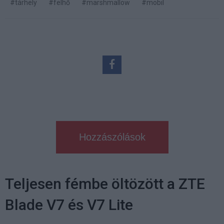
#tárhely
#felhő
#marshmallow
#mobil
Hozzászólások
Teljesen fémbe öltözött a ZTE
Blade V7 és V7 Lite