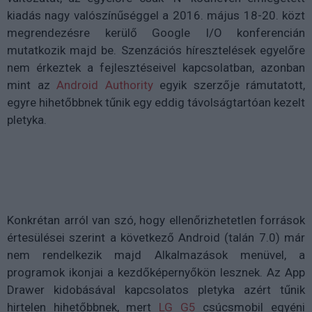
kiadás nagy valószínűséggel a 2016. május 18-20. közt
megrendezésre kerülő Google I/O konferencián
mutatkozik majd be. Szenzációs híresztelések egyelőre
nem érkeztek a fejlesztéseivel kapcsolatban, azonban
mint az
Android Authority
egyik szerzője rámutatott,
egyre hihetőbbnek tűnik egy eddig távolságtartóan kezelt
pletyka.
Konkrétan arról van szó, hogy ellenőrizhetetlen források
értesülései szerint a következő Android (talán 7.0) már
nem rendelkezik majd Alkalmazások menüvel, a
programok ikonjai a kezdőképernyőkön lesznek. Az App
Drawer kidobásával kapcsolatos pletyka azért tűnik
hirtelen hihetőbbnek, mert
LG G5
csúcsmobil egyéni