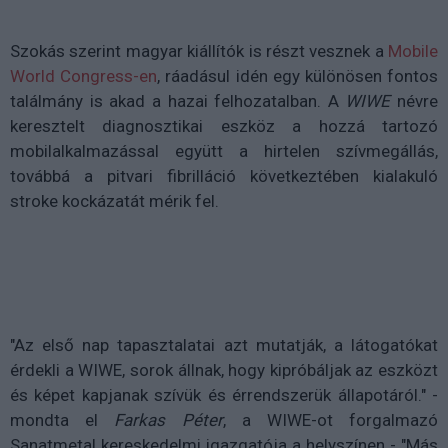
Szokás szerint magyar kiállítók is részt vesznek a
Mobile
World Congress-en
, ráadásul idén egy különösen fontos
találmány is akad a hazai felhozatalban. A
WIWE
névre
keresztelt diagnosztikai eszköz a hozzá tartozó
mobilalkalmazással együtt a hirtelen szívmegállás,
továbbá a pitvari fibrilláció következtében kialakuló
stroke kockázatát mérik fel.
"Az első nap tapasztalatai azt mutatják, a látogatókat
érdekli a WIWE, sorok állnak, hogy kipróbáljak az eszközt
és képet kapjanak szívük és érrendszerük állapotáról." -
mondta el
Farkas Péter
, a WIWE-ot forgalmazó
Sanatmetal kereskedelmi igazgatója a helyszínen - "Más