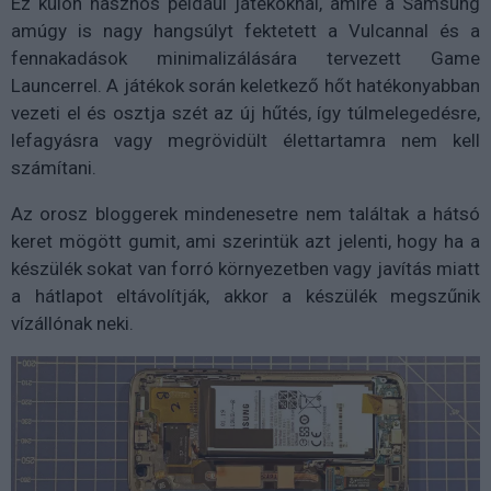
Ez külön hasznos például játékoknál, amire a Samsung
amúgy is nagy hangsúlyt fektetett a Vulcannal és a
fennakadások minimalizálására tervezett Game
Launcerrel. A játékok során keletkező hőt hatékonyabban
vezeti el és osztja szét az új hűtés, így túlmelegedésre,
lefagyásra vagy megrövidült élettartamra nem kell
számítani.
Az orosz bloggerek mindenesetre nem találtak a hátsó
keret mögött gumit, ami szerintük azt jelenti, hogy ha a
készülék sokat van forró környezetben vagy javítás miatt
a hátlapot eltávolítják, akkor a készülék megszűnik
vízállónak neki.