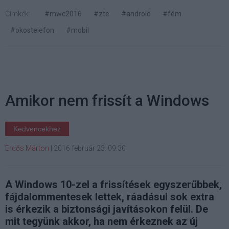
Címkék:
#mwc2016
#zte
#android
#fém
#okostelefon
#mobil
Amikor nem frissít a Windows
Kedvencekhez
Erdős Márton
|
2016 február 23. 09:30
A Windows 10-zel a frissítések egyszerűbbek,
fájdalommentesek lettek, ráadásul sok extra
is érkezik a biztonsági javításokon felül. De
mit tegyünk akkor, ha nem érkeznek az új