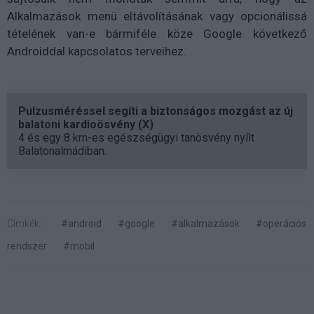
Alkalmazások menü eltávolításának vagy opcionálissá
tételének van-e bármiféle köze Google következő
Androiddal kapcsolatos terveihez.
Pulzusméréssel segíti a biztonságos mozgást az új
balatoni kardioösvény (X)
4 és egy 8 km-es egészségügyi tanösvény nyílt
Balatonalmádiban.
Címkék:
#android
#google
#alkalmazások
#operációs
rendszer
#mobil