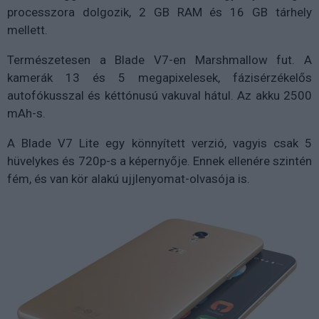
processzora dolgozik, 2 GB RAM és 16 GB tárhely
mellett.
Természetesen a Blade V7-en Marshmallow fut. A
kamerák 13 és 5 megapixelesek, fázisérzékelős
autofókusszal és kéttónusú vakuval hátul. Az akku 2500
mAh-s.
A Blade V7 Lite egy könnyített verzió, vagyis csak 5
hüvelykes és 720p-s a képernyője. Ennek ellenére szintén
fém, és van kör alakú ujjlenyomat-olvasója is.