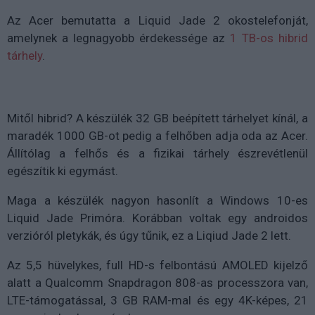
Az Acer bemutatta a Liquid Jade 2 okostelefonját,
amelynek a legnagyobb érdekessége az
1 TB-os hibrid
tárhely
.
Mitől hibrid? A készülék 32 GB beépített tárhelyet kínál, a
maradék 1000 GB-ot pedig a felhőben adja oda az Acer.
Állítólag a felhős és a fizikai tárhely észrevétlenül
egészítik ki egymást.
Maga a készülék nagyon hasonlít a Windows 10-es
Liquid Jade Primóra. Korábban voltak egy androidos
verzióról pletykák, és úgy tűnik, ez a Liqiud Jade 2 lett.
Az 5,5 hüvelykes, full HD-s felbontású AMOLED kijelző
alatt a Qualcomm Snapdragon 808-as processzora van,
LTE-támogatással, 3 GB RAM-mal és egy 4K-képes, 21