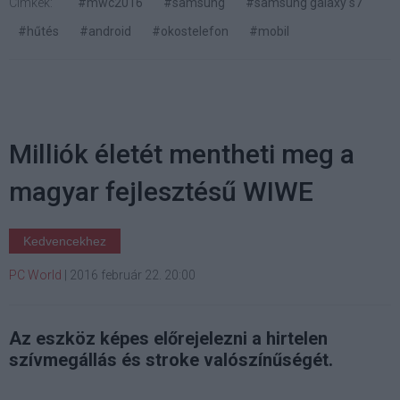
Címkék:
#mwc2016
#samsung
#samsung galaxy s7
#hűtés
#android
#okostelefon
#mobil
Milliók életét mentheti meg a
magyar fejlesztésű WIWE
Kedvencekhez
PC World
|
2016 február 22. 20:00
Az eszköz képes előrejelezni a hirtelen
szívmegállás és stroke valószínűségét.