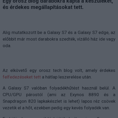
Egy orosz blog darabokra kapta a készüléket,
és érdekes megállapításokat tett.
Alig mutatkozott be a Galaxy S7 és a Galaxy S7 edge, az
előbbit már most darabokra szedték, vízálló ház ide vagy
oda.
Az elkövető egy orosz tech blog volt, amely érdekes
felfedezéseket tett
a hátlap leszerelése után.
A Galaxy S7 valóban folyadékhűtést használ belül. A
CPU/GPU párostól (ami az Exynos 8890 és a
Snapdragon 820 lapkakészlet is lehet) lapos réz csövek
vezetik el a hőt, ezekben pedig egy kevés folyadék van.