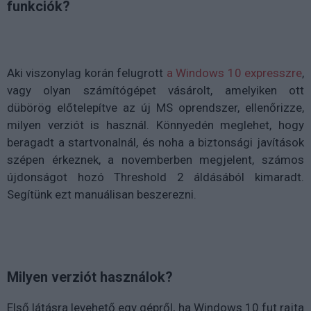
funkciók?
Aki viszonylag korán felugrott
a Windows 10 expresszre
,
vagy olyan számítógépet vásárolt, amelyiken ott
dübörög előtelepítve az új MS oprendszer, ellenőrizze,
milyen verziót is használ. Könnyedén meglehet, hogy
beragadt a startvonalnál, és noha a biztonsági javítások
szépen érkeznek, a novemberben megjelent, számos
újdonságot hozó Threshold 2 áldásából kimaradt.
Segítünk ezt manuálisan beszerezni.
Milyen verziót használok?
Első látásra levehető egy gépről, ha Windows 10 fut rajta