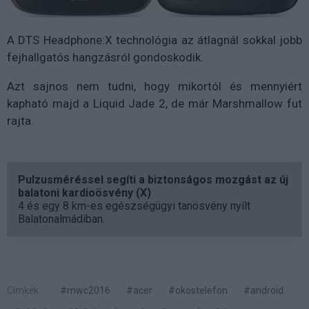
A DTS Headphone:X technológia az átlagnál sokkal jobb
fejhallgatós hangzásról gondoskodik.
Azt sajnos nem tudni, hogy mikortól és mennyiért
kapható majd a Liquid Jade 2, de már Marshmallow fut
rajta.
Pulzusméréssel segíti a biztonságos mozgást az új
balatoni kardioösvény (X)
4 és egy 8 km-es egészségügyi tanösvény nyílt
Balatonalmádiban.
Címkék:
#mwc2016
#acer
#okostelefon
#android