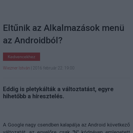
Eltűnik az Alkalmazások menü
az Androidból?
Kedvencekhez
Wiezner István
|
2016 február 22. 19:00
Eddig is pletykálták a változtatást, egyre
hihetőbb a híresztelés.
A Google nagy csendben kalapálja az Android következő
változatát, az egyelőre csak "N" kódnéven emlegetett