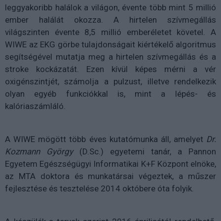
leggyakoribb halálok a világon, évente több mint 5 millió
ember halálát okozza. A hirtelen szívmegállás
világszinten évente 8,5 millió emberéletet követel. A
WIWE az EKG görbe tulajdonságait kiértékelő algoritmus
segítségével mutatja meg a hirtelen szívmegállás és a
stroke kockázatát. Ezen kívül képes mérni a vér
oxigénszintjét, számolja a pulzust, illetve rendelkezik
olyan egyéb funkciókkal is, mint a lépés- és
kalóriaszámláló.
A WIWE mögött több éves kutatómunka áll, amelyet
Dr.
Kozmann György
(D.Sc.) egyetemi tanár, a Pannon
Egyetem Egészségügyi Informatikai K+F Központ elnöke,
az MTA doktora és munkatársai végeztek, a műszer
fejlesztése és tesztelése 2014 októbere óta folyik.