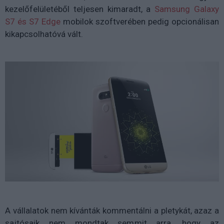
kezelőfelületéből teljesen kimaradt, a
Samsung Galaxy
S7 és S7 Edge
mobilok szoftverében pedig opcionálisan
kikapcsolhatóvá vált.
A vállalatok nem kívánták kommentálni a pletykát, azaz a
sajtósaik nem mondtak semmit arra, hogy az