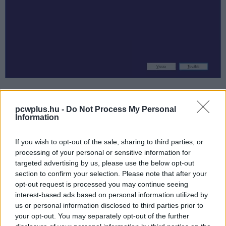
Ezután navigáljunk
a Windows frissítési letöltősegéd
pcwplus.hu -
Do Not Process My Personal
Information
weboldalára
, majd töltsük le a Media Creation Toolt alul,
a Download tool now gombra kattintva.
If you wish to opt-out of the sale, sharing to third parties, or
processing of your personal or sensitive information for
targeted advertising by us, please use the below opt-out
Futtassuk a programot, ám ahelyett, hogy USB kulcsot
section to confirm your selection. Please note that after your
vagy DVD-t készítenénk, ezt a PC-t frissítsük "Windows
opt-out request is processed you may continue seeing
10-re". Ha mindent jól csináltunk és nem a második
interest-based ads based on personal information utilized by
opciót választottuk (ez teljes nyers installt jelentene),
us or personal information disclosed to third parties prior to
your opt-out. You may separately opt-out of the further
összes adatunk, beállításunk, mindenünk érintetlenül