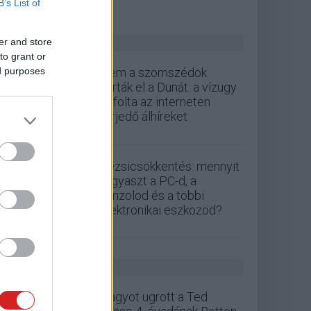
B’s List of
ZÖLD PÁLYA
er and store
to grant or
ed purposes
Nem a szomszédok
zárták el a Dunát: a vízügy
cáfolta az interneten
terjedő álhíreket
Rezsicsökkentés: mennyit
fogyaszt a PC-d, a
konzolod és a többi
elektronikai eszközöd?
GS HÍREK
Nagyot ugrott a Ted