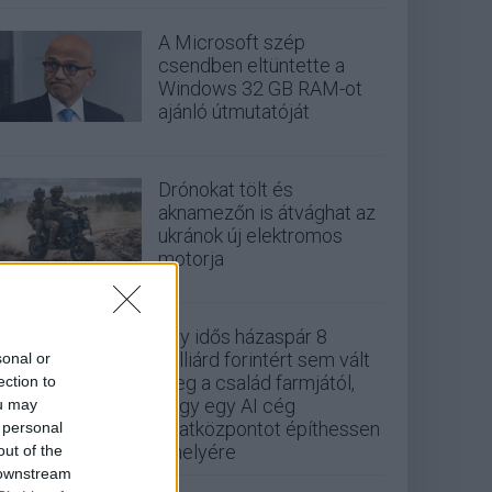
A Microsoft szép
csendben eltüntette a
Windows 32 GB RAM-ot
ajánló útmutatóját
Drónokat tölt és
aknamezőn is átvághat az
ukránok új elektromos
motorja
Egy idős házaspár 8
milliárd forintért sem vált
sonal or
meg a család farmjától,
ection to
hogy egy AI cég
ou may
adatközpontot építhessen
 personal
a helyére
out of the
 downstream