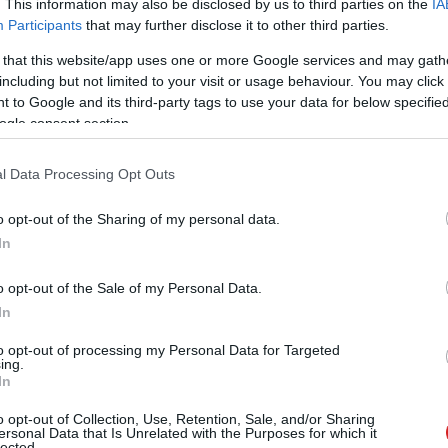
. This information may also be disclosed by us to third parties on the
IA
Participants
that may further disclose it to other third parties.
 that this website/app uses one or more Google services and may gath
including but not limited to your visit or usage behaviour. You may click 
 to Google and its third-party tags to use your data for below specifi
ogle consent section.
ején kaptunk egy rendkívül érdekes videót Vietnámból,
 a készítőjénél járt egy iPhone 4 prototípusnak látszó
snek semelyik videója sem. Viszont tény, hogy a kamera
l Data Processing Opt Outs
erepel az iPod-tulajok kívánságlistáján, ráadásul az
o opt-out of the Sharing of my personal data.
tűnt.
In
o opt-out of the Sale of my Personal Data.
In
to opt-out of processing my Personal Data for Targeted
ing.
In
o opt-out of Collection, Use, Retention, Sale, and/or Sharing
ersonal Data that Is Unrelated with the Purposes for which it
lected.