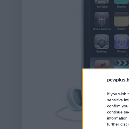
pcwplus.h
If you wish 
sensitive in
confirm you
continue se
information 
further disc