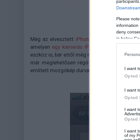
participants
Downstream 
Please note
information 
deny consent
in below Go
Még az elvesztett
iPhone 4
körüli botrány id
amelyen
egy kamerás iPod Touch
szerepelt -
eszköz is, bár ettől még nem tekinthető hitele
Persona
már meglehetősen régóta az előkelő helyen sz
I want t
említett mozgókép durva hamisítványnak sem 
Opted 
I want t
Opted 
I want 
Advertis
Opted 
I want t
of my P
was col