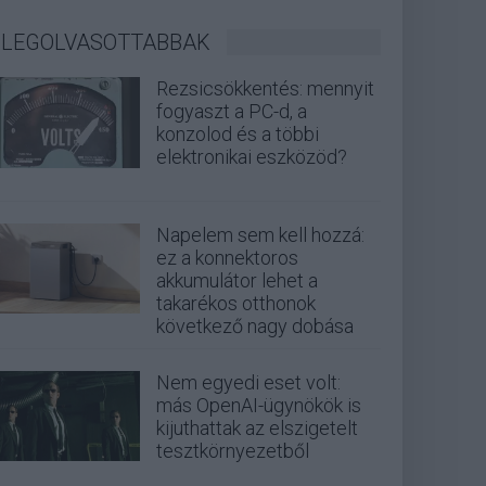
LEGOLVASOTTABBAK
Rezsicsökkentés: mennyit
fogyaszt a PC-d, a
konzolod és a többi
elektronikai eszközöd?
Napelem sem kell hozzá:
ez a konnektoros
akkumulátor lehet a
takarékos otthonok
következő nagy dobása
Nem egyedi eset volt:
más OpenAI-ügynökök is
kijuthattak az elszigetelt
tesztkörnyezetből