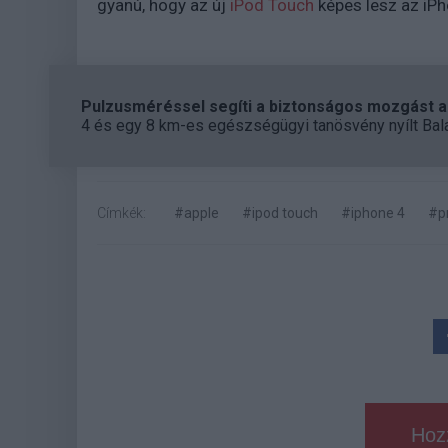
gyanú, hogy az új
iPod Touch
képes lesz az iPh
Pulzusméréssel segíti a biztonságos mozgást az
4 és egy 8 km-es egészségügyi tanösvény nyílt Bal
Címkék:
#apple
#ipod touch
#iphone 4
#p
Hoz