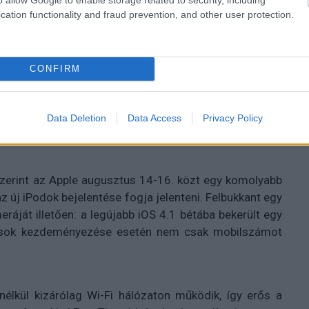
cation functionality and fraud prevention, and other user protection.
CONFIRM
Data Deletion
Data Access
Privacy Policy
 szerint az Apple augusztus 14-16. közt egy komolyabb
 új iPodok bejelentése fogja jelenteni. Felbukkant egy
ráját illetően: a legújabb iOS 4.1 bétába bekerült egy
vások kezdeményezése esetén nem csak mobilszámot
élkül kizárólag Wi-Fi hálózaton működik, így erős a