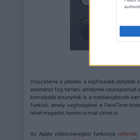
authenti
Visszatérve a jelenbe: a legfrissebb pletykák
eseményt fog tartani, amelynek csúcspontját az
komolyabb bizonyíték is a médialejátszók kame
funkció, amely segítségével a FaceTime-hí
lehet megadni, hanem e-mail címet is.
Az Apple videócsevegési funkciója
jailbreak
n