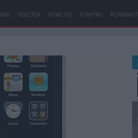
ÍREK
TESZTEK
PCW.LITE
PCW.PRO
PCW.MAST