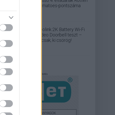
Lasso 4. évadának Rotten
Tomatoes-pontszáma
Reolink 2K Battery Wi-Fi
Video Doorbell teszt –
Nicsak, ki csörög!
Hirdetés