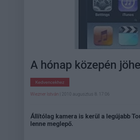
A hónap közepén jöhe
Kedvencekhez
Wiezner István
|
2010 augusztus 8. 17:06
Állítólag kamera is kerül a legújabb
lenne meglepő.