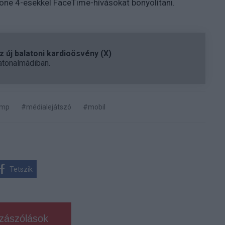
one 4-esekkel FaceTime-hívásokat bonyolítani.
 új balatoni kardioösvény (X)
atonalmádiban.
mp
#médialejátszó
#mobil
Tetszik
zászólások