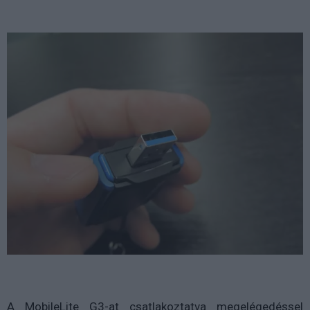
A MobileLite G3-at csatlakoztatva megelégedéssel