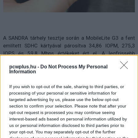
A SANDRA tárhely tesztje során a MobileLite G3 a fent
említett SDHC kártyával párosítva 34,86 IOPM, 275,3
IOPS és 59,8 Mbps értékeket ért el. A legfrissebb
Kingston DataTraveler HyperX 3.0 (
pendrive
) ehhez
pcwplus.hu -
Do Not Process My Personal
képest persze sokkal jobban muzsikál (65,13 IOPM,
Information
219,8 IOPS és 248,12 Mbps), de azzal egy SD kártyát
sose leszünk képesek beolvastatni.
If you wish to opt-out of the sale, sharing to third parties, or
processing of your personal or sensitive information for
Az AIDA64 mérései pontosabb képet adtak az olvasó
targeted advertising by us, please use the below opt-out
section to confirm your selection. Please note that after your
sebességéről. A MobileLite G3 1 MB-os blokkonkénti
opt-out request is processed you may continue seeing
lineáris olvasási sebessége (Begin, Middle, End) 60,7
interest-based ads based on personal information utilized by
MB/s volt, a véletlenszerű olvasási sebessége 63,8 MB/s
us or personal information disclosed to third parties prior to
körül alakult. Az átlag 1,14 ms elérési idővel rendelkező
your opt-out. You may separately opt-out of the further
eszköz Buffer olvasási sebesség kissé gyengébb volt