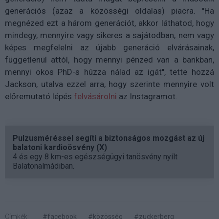
generációs (azaz a közösségi oldalas) piacra. "Ha
megnézed ezt a három generációt, akkor láthatod, hogy
mindegy, mennyire vagy sikeres a sajátodban, nem vagy
képes megfelelni az újabb generáció elvárásainak,
függetlenül attól, hogy mennyi pénzed van a bankban,
mennyi okos PhD-s húzza nálad az igát", tette hozzá
Jackson, utalva ezzel arra, hogy szerinte mennyire volt
előremutató lépés
felvásárolni
az Instagramot.
Pulzusméréssel segíti a biztonságos mozgást az új
balatoni kardioösvény (X)
4 és egy 8 km-es egészségügyi tanösvény nyílt
Balatonalmádiban.
Címkék:
#facebook
#közösség
#zuckerberg