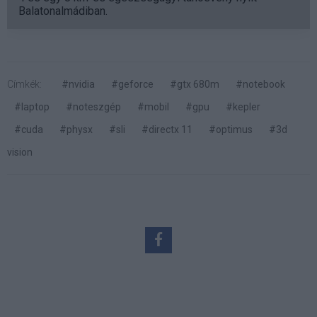
Balatonalmádiban.
Címkék:
#nvidia
#geforce
#gtx 680m
#notebook
#laptop
#noteszgép
#mobil
#gpu
#kepler
#cuda
#physx
#sli
#directx 11
#optimus
#3d
vision