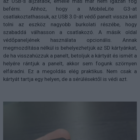
az USB-s aljzataok, emellé más már nem igazán fog
beférni. Ahhoz, hogy a MobileLite G3-at
csatlakoztathassuk, az USB 3.0-át védő panelt vissza kell
tolni az eszköz nagyobb burkolati részébe, hogy
szabaddá válhasson a csatlakozó. A másik oldal
védőpaneljének használata opcionális. Annak
megmozdítása nélkül is behelyezhetjük az SD kártyánkat,
de ha visszahúzzuk a panelt, betoljuk a kártyát és ismét a
helyére rántjuk a panelt, akkor sem fogunk szörnyen
elfáradni. Ez a megoldás elég praktikus. Nem csak a
kártyát tartja egy helyen, de a sérülésektől is védi azt.