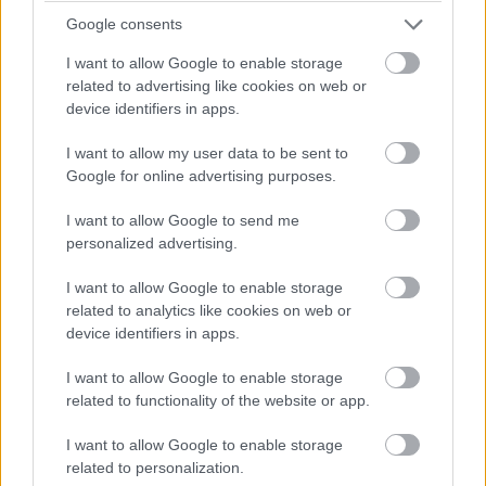
Google consents
I want to allow Google to enable storage
A HD Tune Pro 4.6 tesztjei szintén megmutatják mire
related to advertising like cookies on web or
képes az ember (HDD) meghajtója írás és olvasás
device identifiers in apps.
közben. A benchmark program írás tesztjét abban az
I want to allow my user data to be sent to
esetben azonban nem érdemes elvégezni, bármilyen
Google for online advertising purposes.
partícióval rendelkezik tárunk. A mért eredmények
megmutatták, hogy a MobileLite G3 olvasási sebessége
I want to allow Google to send me
55,6 MB/s (minimum) és 60,8 MB/s (maximum) között
personalized advertising.
mozog.
I want to allow Google to enable storage
A MobileLite G3 a programok vizslató processzei nélkül
related to analytics like cookies on web or
device identifiers in apps.
is jól teljesített. A képeket és a video anyagokat gyorsan
továbbította és sok esetben jobban szerepelt, mint a
I want to allow Google to enable storage
régebbi noteszgépeink beépített olvasója.
related to functionality of the website or app.
I want to allow Google to enable storage
related to personalization.