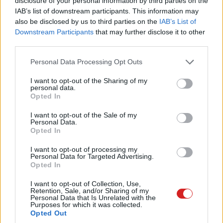
disclosure of your personal information by third parties on the
IAB’s list of downstream participants. This information may
(55,8 MB/s), de általánosságban egy kártyaolvasó
also be disclosed by us to third parties on the
IAB’s List of
esetében ez nagyon is jó eredmény.
Downstream Participants
that may further disclose it to other
third parties.
Please note that this website/app uses one or more Google
Personal Data Processing Opt Outs
services and may gather and store information including but
not limited to your visit or usage behaviour. You may click to
I want to opt-out of the Sharing of my
personal data.
grant or deny consent to Google and its third-party tags to
Opted In
use your data for below specified purposes in below Google
consent section.
I want to opt-out of the Sale of my
Personal Data.
Opted In
I want to opt-out of processing my
Personal Data for Targeted Advertising.
Opted In
I want to opt-out of Collection, Use,
Retention, Sale, and/or Sharing of my
Personal Data that Is Unrelated with the
Purposes for which it was collected.
Opted Out