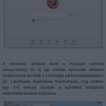
A látványos újítások közé a megújult nyitólap
(about:home)
, és új lap oldalak tartoznak: előbbire
hivatkozások kerültek a fontosabb párbeszédpanelekhez
(pl.: Letöltések, Beállítások, Előzmények), míg utóbbin
egy 3×3 elemes rácsban a legtöbbet látogatott
weboldalak kerültek listázásra.