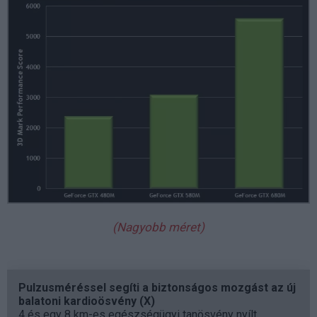
(Nagyobb méret)
Pulzusméréssel segíti a biztonságos mozgást az új
balatoni kardioösvény (X)
4 és egy 8 km-es egészségügyi tanösvény nyílt