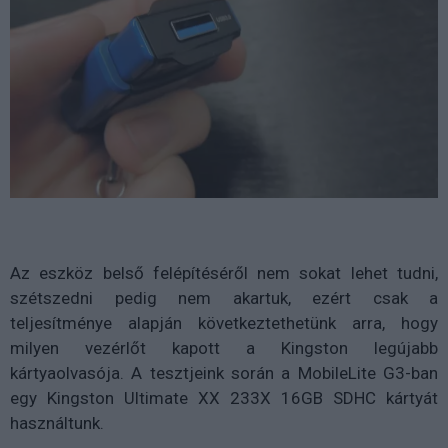
Az eszköz belső felépítéséről nem sokat lehet tudni,
szétszedni pedig nem akartuk, ezért csak a
teljesítménye alapján következtethetünk arra, hogy
milyen vezérlőt kapott a Kingston legújabb
kártyaolvasója. A tesztjeink során a MobileLite G3-ban
egy Kingston Ultimate XX 233X 16GB SDHC kártyát
használtunk.