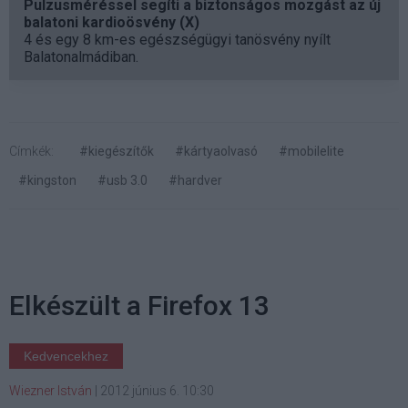
Pulzusméréssel segíti a biztonságos mozgást az új
balatoni kardioösvény (X)
4 és egy 8 km-es egészségügyi tanösvény nyílt
Balatonalmádiban.
Címkék:
#kiegészítők
#kártyaolvasó
#mobilelite
#kingston
#usb 3.0
#hardver
Elkészült a Firefox 13
Kedvencekhez
Wiezner István
|
2012 június 6. 10:30