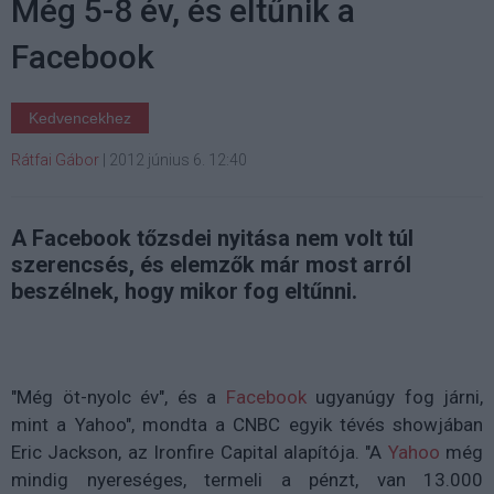
Még 5-8 év, és eltűnik a
Facebook
Kedvencekhez
Rátfai Gábor
|
2012 június 6. 12:40
A Facebook tőzsdei nyitása nem volt túl
szerencsés, és elemzők már most arról
beszélnek, hogy mikor fog eltűnni.
"Még öt-nyolc év", és a
Facebook
ugyanúgy fog járni,
mint a Yahoo", mondta a CNBC egyik tévés showjában
Eric Jackson, az Ironfire Capital alapítója. "A
Yahoo
még
mindig nyereséges, termeli a pénzt, van 13.000