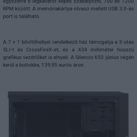
egyszerre 6 légkavarót képes szabályozni, 700 és 1200
RPM között. A memóriakártya-olvasó mellett USB 3.0-ás
port is található.
A 7 + 1 bővítőhellyel rendelkező ház támogatja a 3-utas
SLI-t és CrossFireX-et, és a 434 milliméter hosszú
grafikus vezérlőket is elnyeli. A Silencio 650 június végén
kerül a boltokba, 139,95 eurós áron.