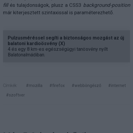
fill
és
tulajdonságok, plusz a CSS3
background-position
már kiterjesztett szintaxissal is paraméterezhető.
Pulzusméréssel segíti a biztonságos mozgást az új
balatoni kardioösvény (X)
4 és egy 8 km-es egészségügyi tanösvény nyílt
Balatonalmádiban.
Címkék:
#mozilla
#firefox
#webböngésző
#internet
#szoftver