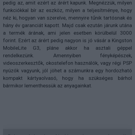
pedig az, amit ezért az árért kapunk. Megnézzük, milyen
funkciókkal bír az eszköz, milyen a teljesítménye, hogy
néz ki, hogyan van szerelve, mennyire tűnik tartósnak és
hány év garanciát kapott. Majd csak ezután járunk utána
a termék árának, ami jelen esetben körülbelül 3000
forint. Ezért az árért pedig nagyon is jó vásár a Kingston
MobileLite G3, pláne akkor ha asztali géppel
rendelkezünk. Amennyiben fényképészek,
videoszerkesztők, okostelefon használók, vagy régi PSP
nyúzók vagyunk, jól jöhet a számunkra egy hordozható
kompakt kártyaolvasó, hogy ha szükséges bárhol
bármikor lementhessük az anyagainkat.