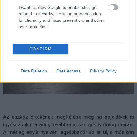
I want to allow Google to enable storage
related to security, including authentication
functionality and fraud prevention, and other
user protection.
CONFIRM
Data Deletion
Data Access
Privacy Policy
Az eszköz értékének megítélése még ha objektívek is
igyekszünk maradni, továbbra is szubjektív dolog marad.
A mérleg egyik nyelvén legtöbbször az ár ül, a másikon