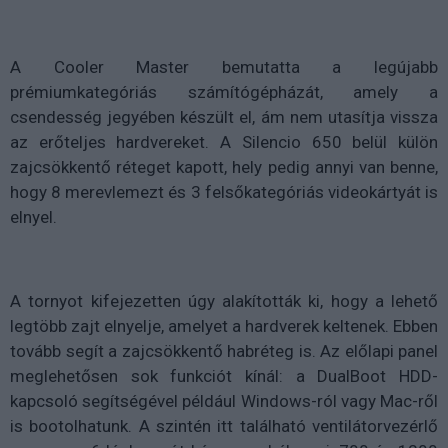
A Cooler Master bemutatta a legújabb
prémiumkategóriás számítógépházát, amely a
csendesség jegyében készült el, ám nem utasítja vissza
az erőteljes hardvereket. A Silencio 650 belül külön
zajcsökkentő réteget kapott, hely pedig annyi van benne,
hogy 8 merevlemezt és 3 felsőkategóriás videokártyát is
elnyel.
A tornyot kifejezetten úgy alakították ki, hogy a lehető
legtöbb zajt elnyelje, amelyet a hardverek keltenek. Ebben
tovább segít a zajcsökkentő habréteg is. Az előlapi panel
meglehetősen sok funkciót kínál: a DualBoot HDD-
kapcsoló segítségével például Windows-ról vagy Mac-ről
is bootolhatunk. A szintén itt található ventilátorvezérlő