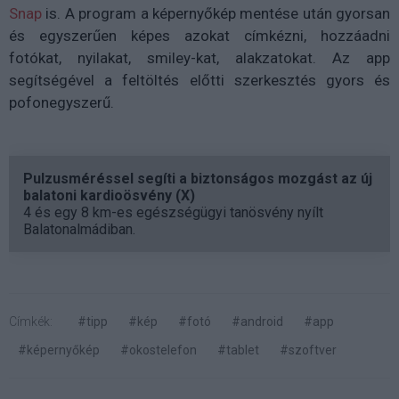
Snap
is. A program a képernyőkép mentése után gyorsan
és egyszerűen képes azokat címkézni, hozzáadni
fotókat, nyilakat, smiley-kat, alakzatokat. Az app
segítségével a feltöltés előtti szerkesztés gyors és
pofonegyszerű.
Pulzusméréssel segíti a biztonságos mozgást az új
balatoni kardioösvény (X)
4 és egy 8 km-es egészségügyi tanösvény nyílt
Balatonalmádiban.
Címkék:
#tipp
#kép
#fotó
#android
#app
#képernyőkép
#okostelefon
#tablet
#szoftver