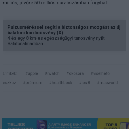
milliós, jövőre 50 milliós darabszámban fogyhat.
Pulzusméréssel segíti a biztonságos mozgást az új
balatoni kardioösvény (X)
4 és egy 8 km-es egészségügyi tanösvény nyílt
Balatonalmádiban.
Címkék:
#apple
#iwatch
#okosóra
#viselhető
eszköz
#prémium
#healthbook
#ios 8
#macworld