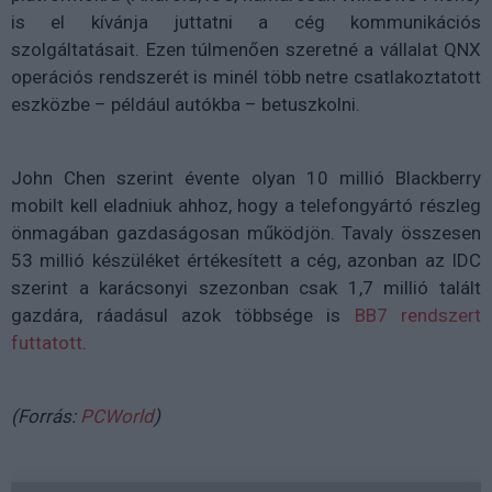
is el kívánja juttatni a cég kommunikációs
szolgáltatásait. Ezen túlmenően szeretné a vállalat QNX
operációs rendszerét is minél több netre csatlakoztatott
eszközbe – például autókba – betuszkolni.
John Chen szerint évente olyan 10 millió Blackberry
mobilt kell eladniuk ahhoz, hogy a telefongyártó részleg
önmagában gazdaságosan működjön. Tavaly összesen
53 millió készüléket értékesített a cég, azonban az IDC
szerint a karácsonyi szezonban csak 1,7 millió talált
gazdára, ráadásul azok többsége is
BB7 rendszert
futtatott
.
(Forrás:
PCWorld
)