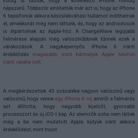
Eddig is tudtuk, hogy a következő iPhone mindig
népszerű. Többször említették már azt is, hogy az iPhone
6 tepsifonok akkora készülékváltási hullámot indíthatnak
el, amekkorát még nem láttunk, és, hogy az androidosok
is átpártolnak az Apple-höz. A ChangeWave legújabb
felmérése alapján még valószínűbbnek tűnnek ezek a
várakozások. A nagyképernyős iPhone 6 iránti
érdeklődés
magasabb, mint bármelyik Apple telefon
iránti valaha volt
.
A megkérdezettek 40 százaléka nagyon valószínű vagy
valószínű, hogy venne
egy iPhone 6-ot
, amiről a felmérés
azt állította, hogy nagyobb kijelzőt, gyorsabb
processzort és új iOS-t kap. Az elemzők soha nem láttak
még a be nem mutatott Apple kütyük iránt ekkora
érdeklődést, mint most.