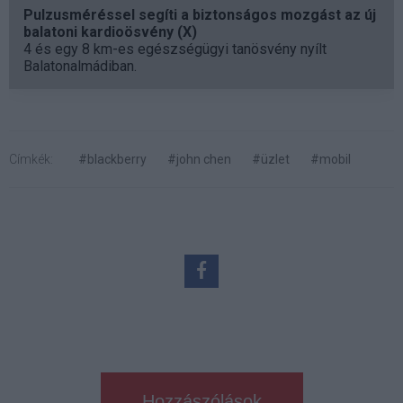
Pulzusméréssel segíti a biztonságos mozgást az új
balatoni kardioösvény (X)
4 és egy 8 km-es egészségügyi tanösvény nyílt
Balatonalmádiban.
Címkék:
#blackberry
#john chen
#üzlet
#mobil
Hozzászólások