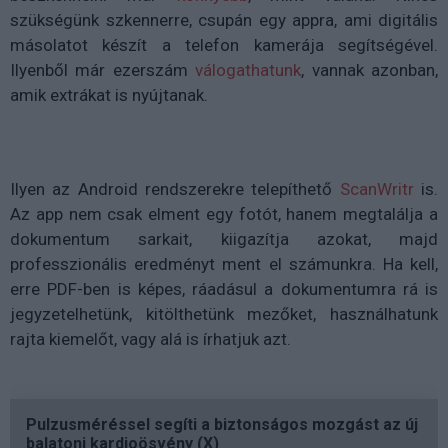
szükségünk szkennerre, csupán egy appra, ami digitális
másolatot készít a telefon kamerája segítségével.
Ilyenből már ezerszám
válogathatunk
, vannak azonban,
amik extrákat is nyújtanak.
Ilyen az Android rendszerekre telepíthető
ScanWritr
is.
Az app nem csak elment egy fotót, hanem megtalálja a
dokumentum sarkait, kiigazítja azokat, majd
professzionális eredményt ment el számunkra. Ha kell,
erre PDF-ben is képes, ráadásul a dokumentumra rá is
jegyzetelhetünk, kitölthetünk mezőket, használhatunk
rajta kiemelőt, vagy alá is írhatjuk azt.
Pulzusméréssel segíti a biztonságos mozgást az új
balatoni kardioösvény (X)