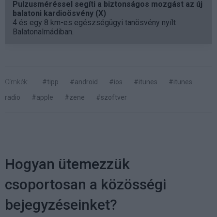
Pulzusméréssel segíti a biztonságos mozgást az új
balatoni kardioösvény (X)
4 és egy 8 km-es egészségügyi tanösvény nyílt
Balatonalmádiban.
Címkék:
#tipp
#android
#ios
#itunes
#itunes
radio
#apple
#zene
#szoftver
Hogyan ütemezzük
csoportosan a közösségi
bejegyzéseinket?