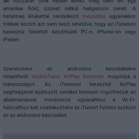
aki hozzáfér (sok helyen ehhez még nem árt egy
amerikai fiók), szünet nélkül hallgasson zenét. A
hatalmas kínálattal rendelkező
megoldás
ugyanakkor
többek között azt sem teszi lehetővé, hogy az iTuneson
keresztül felvételt készítsünk PC-n, iPhone-on vagy
iPaden.
Szerencsére az androidos készülékekre
telepíthető
doubleTwist AirPlay Recorder
megoldja a
hiányosságot. Az iTuneson keresztül AirPlay
segítségével lejátszott zenéket könnyen rögzíthetjük az
alkalmazással: mindössze ugyanahhoz a Wi-Fi-
hálózathoz kell csatlakoztatni az iTunest futtató eszközt
és az androidos készüléket.