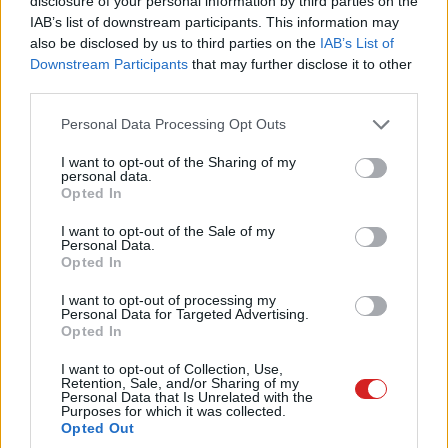
disclosure of your personal information by third parties on the
IAB’s list of downstream participants. This information may
A 2012-es I/O konferencián bejelentett, a kamerája miatt
also be disclosed by us to third parties on the
IAB’s List of
pedig világszerte nagy felzúdulást keltett
Google Glass
Downstream Participants
that may further disclose it to other
a rendkívül nehéz beszerezhetősége következtében
third parties.
elsősorban csak a kiváltságos geekek játékszere,
Please note that this website/app uses one or more Google
Personal Data Processing Opt Outs
azonban jövő kedden, azaz 2014. április 15-én bármely
services and may gather and store information including but
az Egyesült Államokban lakcímmel rendelkező felnőtt
not limited to your visit or usage behaviour. You may click to
I want to opt-out of the Sharing of my
megpróbálkozhat venni egyet belőle.
personal data.
grant or deny consent to Google and its third-party tags to
Opted In
use your data for below specified purposes in below Google
consent section.
I want to opt-out of the Sale of my
Personal Data.
Opted In
I want to opt-out of processing my
Personal Data for Targeted Advertising.
A Google nem adja éppen olcsón az
eszközt
, hiszen
Opted In
megszokott módon a vásárlóknak 1500 dollárt – olyan
330 ezer forintot – kell letenniük érte az asztalra, viszont
I want to opt-out of Collection, Use,
Retention, Sale, and/or Sharing of my
a keddi akció során jár hozzá egy ingyenes
Personal Data that Is Unrelated with the
Purposes for which it was collected.
szemüvegkeret vagy napszemüveges előtét. Fontos
Opted Out
megemlíteni, hogy limitált mennyiségben áll majd