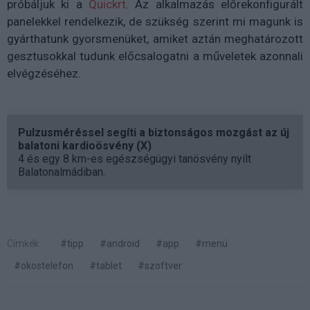
próbáljuk ki a
Quickrt
. Az alkalmazás előrekonfigurált
panelekkel rendelkezik, de szükség szerint mi magunk is
gyárthatunk gyorsmenüket, amiket aztán meghatározott
gesztusokkal tudunk előcsalogatni a műveletek azonnali
elvégzéséhez.
Pulzusméréssel segíti a biztonságos mozgást az új
balatoni kardioösvény (X)
4 és egy 8 km-es egészségügyi tanösvény nyílt
Balatonalmádiban.
Címkék:
#tipp
#android
#app
#menü
#okostelefon
#tablet
#szoftver