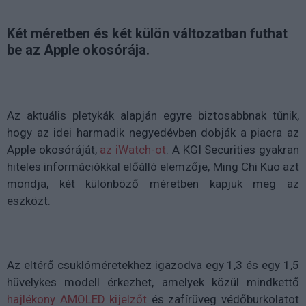
Két méretben és két külön változatban futhat
be az Apple okosórája.
Az aktuális pletykák alapján egyre biztosabbnak tűnik,
hogy az idei harmadik negyedévben dobják a piacra az
Apple okosóráját,
az iWatch-ot
. A KGI Securities gyakran
hiteles információkkal előálló elemzője, Ming Chi Kuo azt
mondja, két különböző méretben kapjuk meg az
eszközt.
Az eltérő csuklóméretekhez igazodva egy 1,3 és egy 1,5
hüvelykes modell érkezhet, amelyek közül mindkettő
hajlékony AMOLED kijelzőt
és zafírüveg védőburkolatot