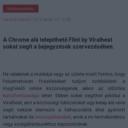
Kedvencekhez
Harangi László
|
2014 április 15. 16:30
A Chrome alá telepíthető Flint by Viralheat
sokat segít a bejegyzések szervezésében.
Ha valakinek a munkája vagy az üzlete miatt fontos, hogy
folyamatosan frissítéseket tudjon szétküldeni a
megfelelő online közönségének, akkor az időzítés
kulcsfontosságú
lehet. Ebben sokat segíthet például a
Viralheat, ami a közösségi hálózatokat egy kalap alá véve
segít nekünk elemezni a felhasználók által gyártott
tartalmakat és
visszajelzéseket
, amik a mi termékünkhöz
vagy szolgáltatásunkhoz kapcsolódnak.