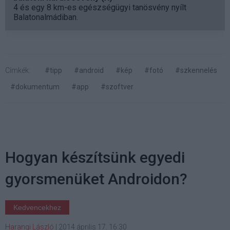
4 és egy 8 km-es egészségügyi tanösvény nyílt
Balatonalmádiban.
Címkék:
#tipp
#android
#kép
#fotó
#szkennelés
#dokumentum
#app
#szoftver
Hogyan készítsünk egyedi
gyorsmenüket Androidon?
Kedvencekhez
Harangi László
|
2014 április 17. 16:30