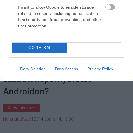
I want to allow Google to enable storage
related to security, including authentication
Címkék:
#google
#google glass
#okosszemüveg
functionality and fraud prevention, and other
#usa
#amerikai egyesült államok
#mobil
user protection.
CONFIRM
Hogyan készítsünk testre
Data Deletion
Data Access
Privacy Policy
szabott képernyőfotót
Androidon?
Kedvencekhez
Harangi László
|
2014 április 14. 16:30