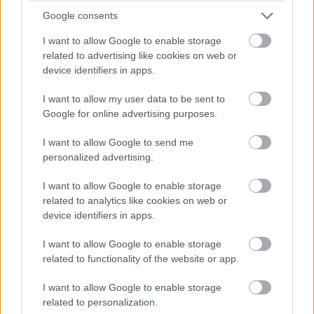
rendelkezésre az okosszemüveg, így feltehetően csak a
Google consents
leggyorsabbaknak jut majd belőle.
I want to allow Google to enable storage
related to advertising like cookies on web or
device identifiers in apps.
A részletek
itt olvashatóak
, az érdeklődőknek érdemes
megadniuk az adataikat a linken található űrlapon,
I want to allow my user data to be sent to
Google for online advertising purposes.
ugyanis akkor értesítő e-mailt kapnak az akció
indulásakor.
I want to allow Google to send me
personalized advertising.
(Forrás:
Google
,
9to5Google
)
I want to allow Google to enable storage
related to analytics like cookies on web or
device identifiers in apps.
Pulzusméréssel segíti a biztonságos mozgást az új
I want to allow Google to enable storage
balatoni kardioösvény (X)
related to functionality of the website or app.
4 és egy 8 km-es egészségügyi tanösvény nyílt
Balatonalmádiban.
I want to allow Google to enable storage
related to personalization.