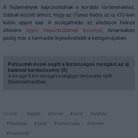
A fejlemények kapcsolódnak a korábbi történetekhez,
többek között ahhoz, hogy az iTunes Radio az új iOS-ben
külön appot kap. A szolgáltatás az eladások hiánya
ellenére
egyre népszerűbbnek bizonyul
, Amerikában
pedig már a harmadik legkedveltebb a kategóriájában.
Pulzusméréssel segíti a biztonságos mozgást az új
balatoni kardioösvény (X)
4 és egy 8 km-es egészségügyi tanösvény nyílt
Balatonalmádiban.
Címkék:
#apple
#itunes
#zene
#áruház
#eladások
#üzlet
#itunes radio
#stream
#macworld