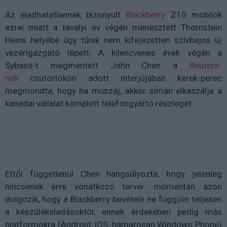
Az eladhatatlannak bizonyult
Blackberry
Z10 mobilok
ezrei miatt a tavalyi év végén menesztett Thornstein
Heins helyébe úgy tűnik nem kifejezetten szívbajos új
vezérigazgató lépett. A kilencvenes évek végén a
Sybase-t megmentett John Chen a
Reuters-
nek
csütörtökön adott interjújában kerek-perec
megmondta, hogy ha muszáj, akkor simán elkaszálja a
kanadai vállalat komplett telefongyártó részlegét.
Ettől függetlenül Chen hangsúlyozta, hogy jelenleg
nincsenek erre vonatkozó tervei: momentán azon
dolgozik, hogy a Blackberry bevétele ne függjön teljesen
a készülékeladásoktól, ennek érdekében pedig más
platformokra (Android, iOS, hamarosan Windows Phone)