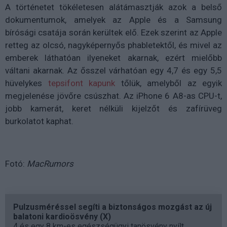
A történetet tökéletesen alátámasztják azok a belső
dokumentumok, amelyek az Apple és a Samsung
bírósági csatája során kerültek elő. Ezek szerint az Apple
retteg az olcsó, nagyképernyős phabletektől, és mivel az
emberek láthatóan ilyeneket akarnak, ezért mielőbb
váltani akarnak. Az ősszel várhatóan egy 4,7 és egy 5,5
hüvelykes
tepsifont kapunk
tőlük, amelyből az egyik
megjelenése jövőre csúszhat. Az iPhone 6 A8-as CPU-t,
jobb kamerát, keret nélküli kijelzőt és zafírüveg
burkolatot kaphat.
Fotó:
MacRumors
Pulzusméréssel segíti a biztonságos mozgást az új
balatoni kardioösvény (X)
4 és egy 8 km-es egészségügyi tanösvény nyílt