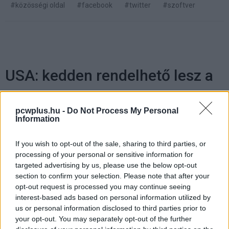
#közösségi oldal
#facebook
#twitter
#szoftver
USA: kedden rendelhető lesz a
Google Glass
pcwplus.hu -
Do Not Process My Personal
Information
Kedvencekhez
If you wish to opt-out of the sale, sharing to third parties, or
Wiezner István
|
2014 április 11. 09:00
processing of your personal or sensitive information for
targeted advertising by us, please use the below opt-out
section to confirm your selection. Please note that after your
Limitált ideig és 1500 dollár birtokában szabad
opt-out request is processed you may continue seeing
lesz a vásár.
interest-based ads based on personal information utilized by
us or personal information disclosed to third parties prior to
your opt-out. You may separately opt-out of the further