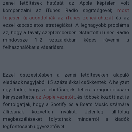
zenei letöltések hatását az Apple képtelen volt
kompenzálni az iTunes Radio segítségével;
most
teljesen újragondolnák az iTunes zeneáruházát
és az
ezzel kapcsolatos stratégiákat. A legnagyobb probléma
az, hogy a tavaly szeptemberben elstartolt iTunes Radio
mindössze 1-2 százalékban képes rávenni a
felhasználókat a vásárlásra.
Ezzel összesítésben a zenei letöltéseken alapuló
eladások nagyjából 15 százalékkal csökkentek. A helyzet
úgy tudni, hogy a lehetőségek teljes újragondolására
kényszerítette
az Apple vezetőit
, és többek között azt is
fontolgatják, hogy a Spotify és a Beats Music számára
állítsanak közvetlen riválist. Jelenleg állítólag
megbeszéléseket folytatnak minderről a kiadók
legfontosabb ügyvezetőivel.