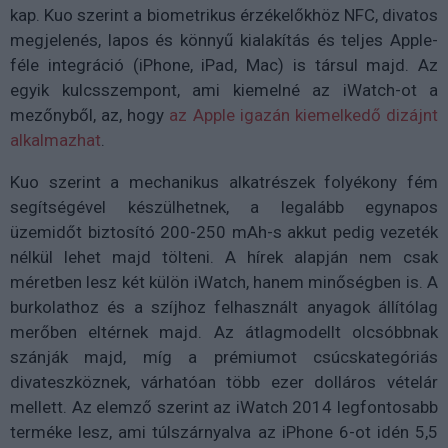
kap. Kuo szerint a biometrikus érzékelőkhöz NFC, divatos
megjelenés, lapos és könnyű kialakítás és teljes Apple-
féle integráció (iPhone, iPad, Mac) is társul majd. Az
egyik kulcsszempont, ami kiemelné az iWatch-ot a
mezőnyből, az, hogy
az Apple igazán kiemelkedő dizájnt
alkalmazhat
.
Kuo szerint a mechanikus alkatrészek folyékony fém
segítségével készülhetnek, a legalább egynapos
üzemidőt biztosító 200-250 mAh-s akkut pedig vezeték
nélkül lehet majd tölteni. A hírek alapján nem csak
méretben lesz két külön iWatch, hanem minőségben is. A
burkolathoz és a szíjhoz felhasznált anyagok állítólag
merőben eltérnek majd. Az átlagmodellt olcsóbbnak
szánják majd, míg a prémiumot csúcskategóriás
divateszköznek, várhatóan több ezer dolláros vételár
mellett. Az elemző szerint az iWatch 2014 legfontosabb
terméke lesz, ami túlszárnyalva az iPhone 6-ot idén 5,5