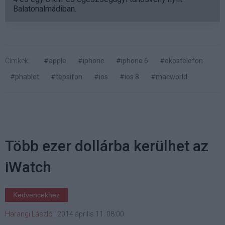
Balatonalmádiban.
Címkék:
#apple
#iphone
#iphone 6
#okostelefon
#phablet
#tepsifon
#ios
#ios 8
#macworld
Több ezer dollárba kerülhet az
iWatch
Kedvencekhez
Harangi László
|
2014 április 11. 08:00