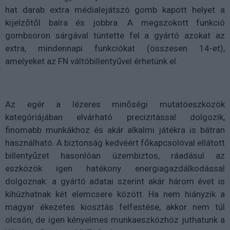
hat darab extra médialejátszó gomb kapott helyet a
kijelzőtől balra és jobbra. A megszokott funkció
gombsoron sárgával tüntette fel a gyártó azokat az
extra, mindennapi funkciókat (összesen 14-et),
amelyeket az FN váltóbillentyűvel érhetünk el.
Az egér a lézeres minőségi mutatóeszközök
kategóriájában elvárható precizitással dolgozik,
finomabb munkákhoz és akár alkalmi játékra is bátran
használható. A biztonság kedvéért főkapcsolóval ellátott
billentyűzet hasonlóan üzembiztos, ráadásul az
eszközök igen hatékony energiagazdálkodással
dolgoznak: a gyártó adatai szerint akár három évet is
kihúzhatnak két elemcsere között. Ha nem hiányzik a
magyar ékezetes kiosztás felfestése, akkor nem túl
olcsón, de igen kényelmes munkaeszközhöz juthatunk a