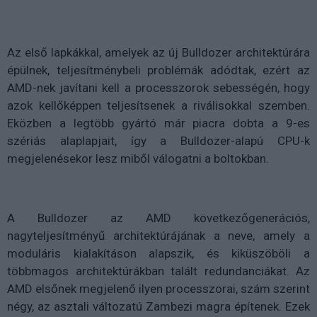
Az első lapkákkal, amelyek az új Bulldozer architektúrára
épülnek, teljesítménybeli problémák adódtak, ezért az
AMD-nek javítani kell a processzorok sebességén, hogy
azok kellőképpen teljesítsenek a riválisokkal szemben.
Eközben a legtöbb gyártó már piacra dobta a 9-es
szériás alaplapjait, így a Bulldozer-alapú CPU-k
megjelenésekor lesz miből válogatni a boltokban.
A Bulldozer az AMD következőgenerációs,
nagyteljesítményű architektúrájának a neve, amely a
moduláris kialakításon alapszik, és kiküszöböli a
többmagos architektúrákban talált redundanciákat. Az
AMD elsőnek megjelenő ilyen processzorai, szám szerint
négy, az asztali változatú Zambezi magra építenek. Ezek