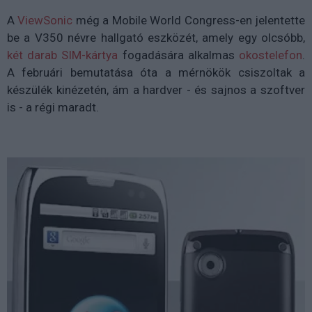
A
ViewSonic
még a Mobile World Congress-en jelentette
be a V350 névre hallgató eszközét, amely egy olcsóbb,
két darab SIM-kártya
fogadására alkalmas
okostelefon
.
A februári bemutatása óta a mérnökök csiszoltak a
készülék kinézetén, ám a hardver - és sajnos a szoftver
is - a régi maradt.