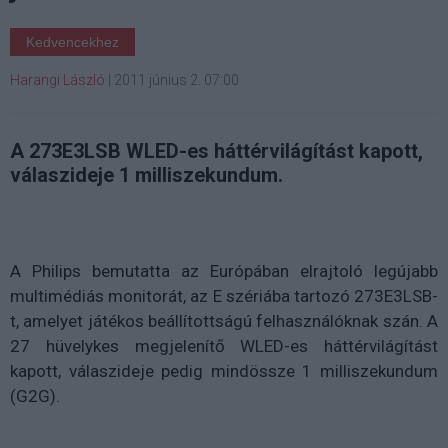
Kedvencekhez
Harangi László
|
2011 június 2. 07:00
A 273E3LSB WLED-es háttérvilágítást kapott,
válaszideje 1 milliszekundum.
A Philips bemutatta az Európában elrajtoló legújabb
multimédiás monitorát, az E szériába tartozó 273E3LSB-
t, amelyet játékos beállítottságú felhasználóknak szán. A
27 hüvelykes megjelenítő WLED-es háttérvilágítást
kapott, válaszideje pedig mindössze 1 milliszekundum
(G2G).