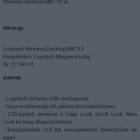
Wireless Desktop MK710-el.
Névjegy:
Logitech Wireless Desktop MK710
Forgalmazó: Logitech Magyarország
Ár: 27 990 Ft
Adatok:
- Logitech Unifying USB-vevőegység
- Incurve billentyűprofil, párnázott csuklótámasz
- LCD-kijelző, amelyen a Caps Lock, Scroll Lock, Num
Lock és telep állapota látható
- Energiaellátás 2×2 AA ceruzaelemről (billentyűzet és
egér)