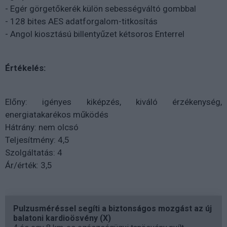
- Egér görgetőkerék külön sebességváltó gombbal
- 128 bites AES adatforgalom-titkosítás
- Angol kiosztású billentyűzet kétsoros Enterrel
Értékelés:
Előny: igényes kiképzés, kiváló érzékenység,
energiatakarékos működés
Hátrány: nem olcsó
Teljesítmény: 4,5
Szolgáltatás: 4
Ár/érték: 3,5
Pulzusméréssel segíti a biztonságos mozgást az új
balatoni kardioösvény (X)