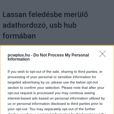
Lassan feledésbe merülő
adathordozó, usb hub
formában
Kedvencekhez
pcwplus.hu -
Do Not Process My Personal
Information
RG
|
2011 június 1. 17:34
If you wish to opt-out of the sale, sharing to third parties, or
Hamarosan felnő egy olyan generáció, aki már
processing of your personal or sensitive information for
targeted advertising by us, please use the below opt-out
talán nem is ismeri a kazettát, de ezt a
section to confirm your selection. Please note that after your
folyamatot elodázhatjuk ezzel az usb
opt-out request is processed you may continue seeing
elosztóval.
interest-based ads based on personal information utilized by
us or personal information disclosed to third parties prior to
your opt-out. You may separately opt-out of the further