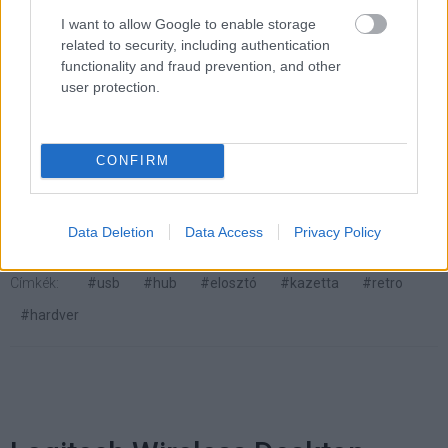
mindössze (vagy ennek ellenére, kinek hogyan tetszik)
I want to allow Google to enable storage
15 dollár és
itt megrendelhető.
related to security, including authentication
functionality and fraud prevention, and other
user protection.
Pulzusméréssel segíti a biztonságos mozgást az új
balatoni kardioösvény (X)
4 és egy 8 km-es egészségügyi tanösvény nyílt
CONFIRM
Balatonalmádiban.
Data Deletion
Data Access
Privacy Policy
Címkék:
#usb
#hub
#elosztó
#kazetta
#retro
#hardver