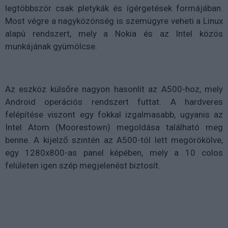
legtöbbször csak pletykák és ígérgetések formájában.
Most végre a nagyközönség is szemügyre veheti a Linux
alapú rendszert, mely a Nokia és az Intel közös
munkájának gyümölcse.
Az eszköz külsőre nagyon hasonlít az A500-hoz, mely
Android operációs rendszert futtat. A hardveres
felépítése viszont egy fokkal izgalmasabb, ugyanis az
Intel Atom (Moorestown) megoldása található meg
benne. A kijelző szintén az A500-tól lett megörökölve,
egy 1280x800-as panel képében, mely a 10 colos
felületen igen szép megjelenést biztosít.