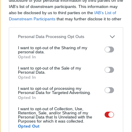
disclosure of your personal information by third parties on the
IAB’s list of downstream participants. This information may
A magnókazettákkal kapcsolatban úgy is kezdhetnénk a
also be disclosed by us to third parties on the
IAB’s List of
cikket, hogy valahol messze-messze, egy távoli
Downstream Participants
that may further disclose it to other
galaxisban, de ez még talán túlzás lenne. Ugyanakkor
third parties.
vitathatatlan az a tény, hogy a mágnesszalagos
Please note that this website/app uses one or more Google
adatrögzítés nem most éli virágzását. A családomban
Personal Data Processing Opt Outs
services and may gather and store information including but
már csak az autó az egyetlen olyan hely, ahol pihen még
not limited to your visit or usage behaviour. You may click to
I want to opt-out of the Sharing of my
néhány agyonhallgatott Süsü kazetta, de az is csak a
personal data.
grant or deny consent to Google and its third-party tags to
Opted In
gyerek kedvéért, illetve nekem van a szekrény mélyén jól
use your data for below specified purposes in below Google
eldugva a komplett C64 készletemben, amiről azt
consent section.
I want to opt-out of the Sale of my
Personal Data.
remélem, hogy egyszer majd nagyon sokat fog érni.
Opted In
Ugyanakkor kár lenne, ha a régi jó dolgokból nem
maradna semmi, és valami hasonló járhatott a képen
I want to opt-out of processing my
Personal Data for Targeted Advertising.
szereplő usb elosztó megálmodójának is a fejében:
Opted In
I want to opt-out of Collection, Use,
Retention, Sale, and/or Sharing of my
Personal Data that Is Unrelated with the
Purposes for which it was collected.
Opted Out