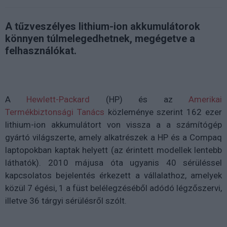
A tűzveszélyes lithium-ion akkumulátorok
könnyen túlmelegedhetnek, megégetve a
felhasználókat.
A
Hewlett-Packard
(HP) és az
Amerikai
Termékbiztonsági Tanács
közleménye szerint 162 ezer
lithium-ion akkumulátort von vissza a a számítógép
gyártó világszerte, amely alkatrészek a HP és a Compaq
laptopokban kaptak helyett (az érintett modellek lentebb
láthatók). 2010 májusa óta ugyanis 40 sérüléssel
kapcsolatos bejelentés érkezett a vállalathoz, amelyek
közül 7 égési, 1 a füst belélegzéséből adódó légzőszervi,
illetve 36 tárgyi sérülésről szólt.