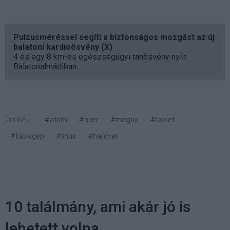
Pulzusméréssel segíti a biztonságos mozgást az új
balatoni kardioösvény (X)
4 és egy 8 km-es egészségügyi tanösvény nyílt
Balatonalmádiban.
Címkék:
#atom
#acer
#megoo
#tablet
#táblagép
#linux
#hardver
10 találmány, ami akár jó is
lehetett volna