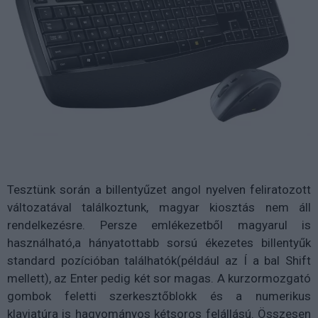
Tesztünk során a billentyűzet angol nyelven feliratozott
változatával találkoztunk, magyar kiosztás nem áll
rendelkezésre. Persze emlékezetből magyarul is
használható,a hányatottabb sorsú ékezetes billentyűk
standard pozícióban találhatók(például az Í a bal Shift
mellett), az Enter pedig két sor magas. A kurzormozgató
gombok feletti szerkesztőblokk és a numerikus
klaviatúra is hagyományos kétsoros felállású. Összesen