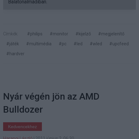
Balatonalmádiban.
Címkék:
#philips
#monitor
#kijelző
#megjelenítő
#játék
#multimédia
#pc
#led
#wled
#upcfeed
#hardver
Nyár végén jön az AMD
Bulldozer
Kedvencekhez
Harangi László
|
2011 június 2. 06:30