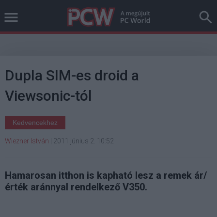
Dupla SIM-es droid a
Viewsonic-tól
Kedvencekhez
Wiezner István
|
2011 június 2. 10:52
Hamarosan itthon is kapható lesz a remek ár/
érték aránnyal rendelkező V350.