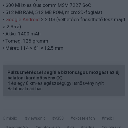
• 600 MHz-es Qualcomm MSM 7227 SoC
• 512 MB RAM, 512 MB ROM, microSD-foglalat
•
Google Android
2.2 OS (vélhetően frissíthető lesz majd
a 2.3-ra)
• Akku: 1400 mAh
• Tömeg: 125 gramm
• Méret: 114 × 61 × 12,5 mm
Pulzusméréssel segíti a biztonságos mozgást az új
balatoni kardioösvény (X)
4 és egy 8 km-es egészségügyi tanösvény nyílt
Balatonalmádiban.
Címkék:
#viewsonic
#v350
#okostelefon
#mobil
#android 2.2
#érintőkijelző
#3g
#hsdpa
#dupla sim