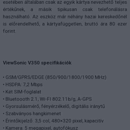
esetében általában csak az egyik kártya nevezhető teljes
értékűnek, a másik tipikusan csak telefonálásra
használható. Az eszköz már néhány hazai kereskedőnél
is előrendelhető, a kártyafüggetlen, bruttó ára 80 ezer
forint.
ViewSonic V350 specifikációk
• GSM/GPRS/EDGE (850/900/1800/1900 MHz)
• HSDPA: 7,2 Mbps
• Két SIM-foglalat
• Bluetoooth 2.1, Wi-FI 802.11b/g, A-GPS
• Gyorsulásmérő, fényérzékelő, digitális iránytű
• Szabványos hangkimenet
• Érintőkijelző: 3,5 col, 480×320 pixel, kapacitív
• Kamera: 5 megapixel, autofókusz