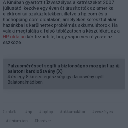
A Kínában gyártott tűzveszélyes alkatrészeket 2007
júliusától kezdve egy éven át árusították az amerikai
elektronikai szaküzletekben, illetve a hp.com és a
hpshopping.com oldalakon, amelyeken keresztül akár
hazánkba is kerülhettek problémás akkumulátorok. Ha
valaki megtalálja a felső táblázatban a készülékét, az a
HP oldalán
kérdezheti le, hogy vajon veszélyes-e az
eszköze.
Pulzusméréssel segíti a biztonságos mozgást az új
balatoni kardioösvény (X)
4 és egy 8 km-es egészségügyi tanösvény nyílt
Balatonalmádiban.
Címkék:
#hp
#laptop
#akkumulátor
#veszélyes
#lithium-ion
#hardver