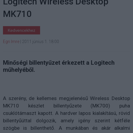
Logitech Wireless Desktop
MK710
Kedvencekhez
Egri Imre
|
2011 június 1. 18:00
Minőségi billentyűzet érkezett a Logitech
műhelyéből.
A szerény, de kellemes megjelenésű Wireless Desktop
MK710 készlet billentyűzete (MK700) puha
csuklótámaszt kapott. A hardver lapos kialakítású, rövid
billentyűúttal dolgozik, amely igény szerint kétféle
szögbe is billenthető. A munkában és akár alkalmi