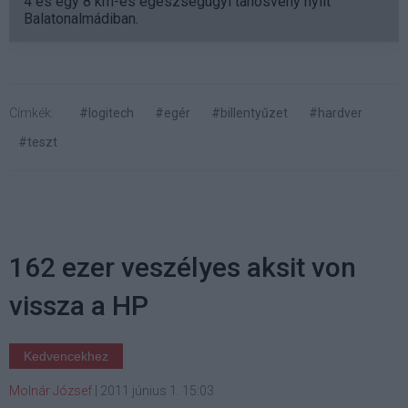
4 és egy 8 km-es egészségügyi tanösvény nyílt
Balatonalmádiban.
Címkék:
#logitech
#egér
#billentyűzet
#hardver
#teszt
162 ezer veszélyes aksit von
vissza a HP
Kedvencekhez
Molnár József
|
2011 június 1. 15:03