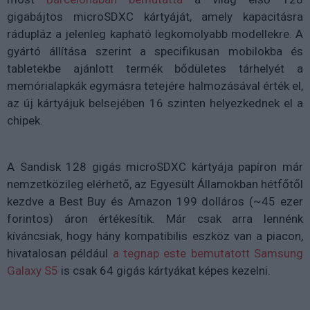
gigabájtos microSDXC kártyáját, amely kapacitásra
rádupláz a jelenleg kapható legkomolyabb modellekre. A
gyártó állítása szerint a specifikusan mobilokba és
tabletekbe ajánlott termék bődületes tárhelyét a
memórialapkák egymásra tetejére halmozásával érték el,
az új kártyájuk belsejében 16 szinten helyezkednek el a
chipek.
A Sandisk 128 gigás microSDXC kártyája papíron már
nemzetközileg elérhető, az Egyesült Államokban hétfőtől
kezdve a Best Buy és Amazon 199 dolláros (~45 ezer
forintos) áron értékesítik. Már csak arra lennénk
kíváncsiak, hogy hány kompatibilis eszköz van a piacon,
hivatalosan például
a tegnap este bemutatott Samsung
Galaxy S5
is csak 64 gigás kártyákat képes kezelni.