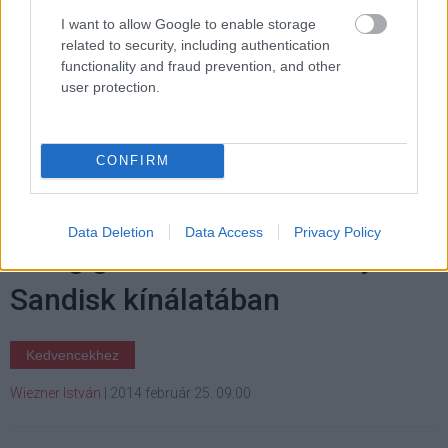
I want to allow Google to enable storage
related to security, including authentication
functionality and fraud prevention, and other
user protection.
Címkék:
#mwc 2014
#okostelefon
#android
#htc
#htc desire 816
#apple
#iphone 5c
#mobil
CONFIRM
Data Deletion
Data Access
Privacy Policy
128 gigás microSDXC kártya a
Sandisk kínálatában
Kedvencekhez
Wiezner István
|
2014 február 25. 09:00