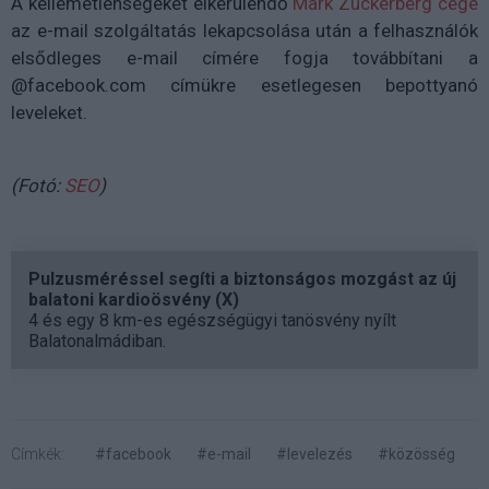
A kellemetlenségeket elkerülendő
Mark Zuckerberg cége
az e-mail szolgáltatás lekapcsolása után a felhasználók
elsődleges e-mail címére fogja továbbítani a
@facebook.com címükre esetlegesen bepottyanó
leveleket.
(Fotó:
SEO
)
Pulzusméréssel segíti a biztonságos mozgást az új
balatoni kardioösvény (X)
4 és egy 8 km-es egészségügyi tanösvény nyílt
Balatonalmádiban.
Címkék:
#facebook
#e-mail
#levelezés
#közösség