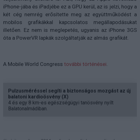
iPhone-jába és iPadjébe ez a GPU kerül, az is jelzi, hogy a
két cég nemrég erősítette meg az együttműködést a
mobilos grafikákkal kapcsolatos megállapodásukat
illetően. Ez nem is meglepetés, ugyanis az iPhone 3GS
óta a PowerVR lapkák szolgáltatják az almás grafikát.
A Mobile World Congress
további történései
.
Pulzusméréssel segíti a biztonságos mozgást az új
balatoni kardioösvény (X)
4 és egy 8 km-es egészségügyi tanösvény nyílt
Balatonalmádiban.