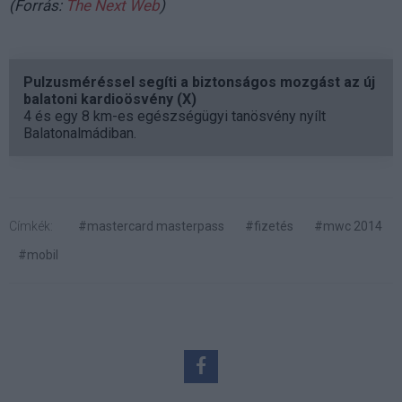
(Forrás:
The Next Web
)
Pulzusméréssel segíti a biztonságos mozgást az új
balatoni kardioösvény (X)
4 és egy 8 km-es egészségügyi tanösvény nyílt
Balatonalmádiban.
Címkék:
#mastercard masterpass
#fizetés
#mwc 2014
#mobil