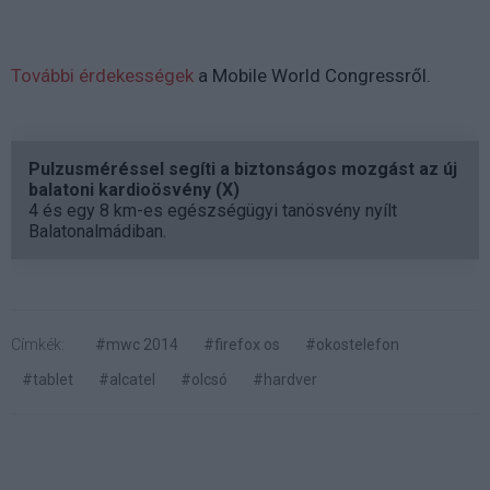
További érdekességek
a Mobile World Congressről.
Pulzusméréssel segíti a biztonságos mozgást az új
balatoni kardioösvény (X)
4 és egy 8 km-es egészségügyi tanösvény nyílt
Balatonalmádiban.
Címkék:
#mwc 2014
#firefox os
#okostelefon
#tablet
#alcatel
#olcsó
#hardver