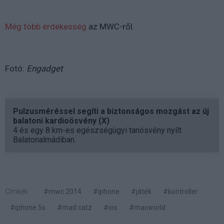
Még több érdekesség
az MWC-ről.
Fotó:
Engadget
Pulzusméréssel segíti a biztonságos mozgást az új
balatoni kardioösvény (X)
4 és egy 8 km-es egészségügyi tanösvény nyílt
Balatonalmádiban.
Címkék:
#mwc 2014
#iphone
#játék
#kontroller
#iphone 5s
#mad catz
#ios
#macworld