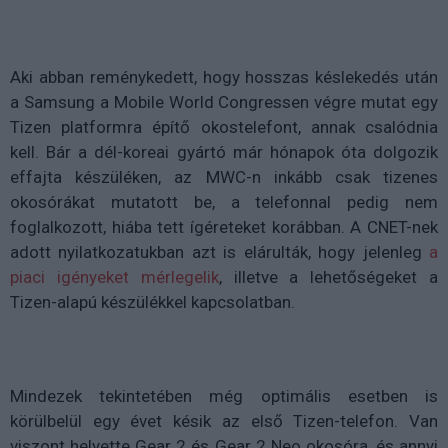
Aki abban reménykedett, hogy hosszas késlekedés után
a Samsung a Mobile World Congressen végre mutat egy
Tizen platformra építő okostelefont, annak csalódnia
kell. Bár a dél-koreai gyártó már hónapok óta dolgozik
effajta készüléken, az MWC-n inkább csak tizenes
okosórákat mutatott be, a telefonnal pedig nem
foglalkozott, hiába tett ígéreteket korábban. A CNET-nek
adott nyilatkozatukban azt is elárulták, hogy jelenleg
a
piaci igényeket mérlegelik
, illetve a lehetőségeket a
Tizen-alapú készülékkel kapcsolatban.
Mindezek tekintetében még optimális esetben is
körülbelül egy évet késik az első Tizen-telefon. Van
viszont helyette Gear 2 és Gear 2 Neo okosóra, és annyi