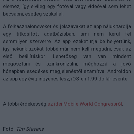
elemez, így elvileg egy fotóval vagy videóval sem lehet
becsapni, esetleg szakállal.
A felhasználóneveket és jelszavakat az app náluk tárolja
egy titkosított adatbázisban, ami nem kerül fel
semmilyen szerverre. Az app ezeket írja be helyettünk,
így nekünk azokat többé már nem kell megadni, csak az
első beállításkor. Lehetőség van van mindent
megosztani és szinkronizálni, méghozzá a jövő
hónapban esedékes megjelenéstől számítva. Androidon
az app egy évig ingyenes lesz, iOS-en 1,99 dollár évente.
A többi érdekesség
az idei Mobile World Congressről
.
Fotó:
Tim Stevens