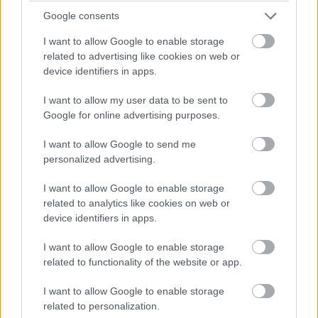
használni benne mindkét kártyát, teljeskörűen. A
Google consents
második negyedévben érkező Desire 816-hoz
I want to allow Google to enable storage
meglehetősen versenyképes árat ígér az HTC. Bár a
related to advertising like cookies on web or
készülék a középkategóriában indul, gyakorlatilag
device identifiers in apps.
mindent tud, amit a mostani
csúcskészülékek
.
I want to allow my user data to be sent to
Google for online advertising purposes.
I want to allow Google to send me
További
híreink az MWC-ről
.
personalized advertising.
I want to allow Google to enable storage
related to analytics like cookies on web or
Fotó:
Aloysius Low
device identifiers in apps.
I want to allow Google to enable storage
related to functionality of the website or app.
Pulzusméréssel segíti a biztonságos mozgást az új
balatoni kardioösvény (X)
I want to allow Google to enable storage
4 és egy 8 km-es egészségügyi tanösvény nyílt
related to personalization.
Balatonalmádiban.