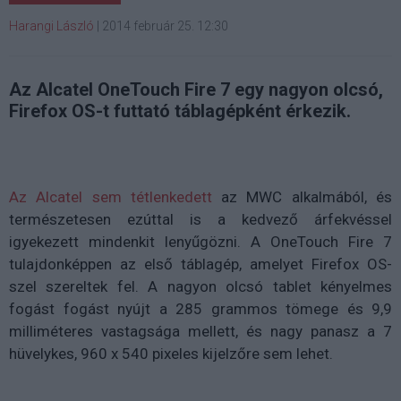
Harangi László
|
2014 február 25. 12:30
Az Alcatel OneTouch Fire 7 egy nagyon olcsó,
Firefox OS-t futtató táblagépként érkezik.
Az Alcatel sem tétlenkedett
az MWC alkalmából, és
természetesen ezúttal is a kedvező árfekvéssel
igyekezett mindenkit lenyűgözni. A OneTouch Fire 7
tulajdonképpen az első táblagép, amelyet Firefox OS-
szel szereltek fel. A nagyon olcsó tablet kényelmes
fogást fogást nyújt a 285 grammos tömege és 9,9
milliméteres vastagsága mellett, és nagy panasz a 7
hüvelykes, 960 x 540 pixeles kijelzőre sem lehet.