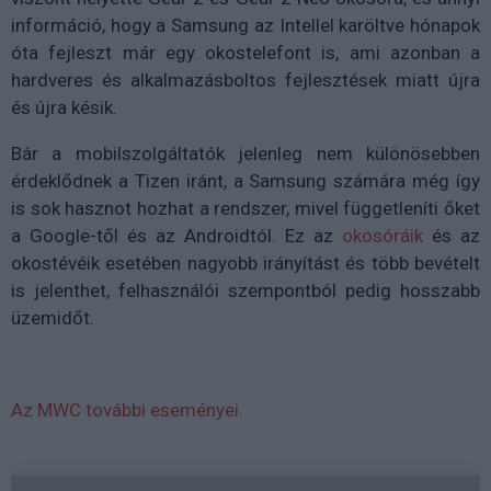
információ, hogy a Samsung az Intellel karöltve hónapok
óta fejleszt már egy okostelefont is, ami azonban a
hardveres és alkalmazásboltos fejlesztések miatt újra
és újra késik.
Bár a mobilszolgáltatók jelenleg nem különösebben
érdeklődnek a Tizen iránt, a Samsung számára még így
is sok hasznot hozhat a rendszer, mivel függetleníti őket
a Google-től és az Androidtól. Ez az
okosóráik
és az
okostévéik esetében nagyobb irányítást és több bevételt
is jelenthet, felhasználói szempontból pedig hosszabb
üzemidőt.
Az MWC további eseményei.