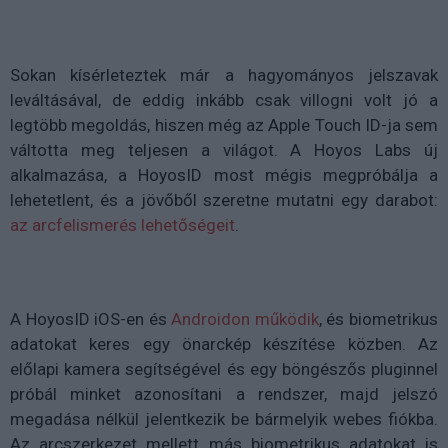
Sokan kísérleteztek már a hagyományos jelszavak
leváltásával, de eddig inkább csak villogni volt jó a
legtöbb megoldás, hiszen még az Apple Touch ID-ja sem
váltotta meg teljesen a világot. A Hoyos Labs új
alkalmazása, a HoyosID most mégis megpróbálja a
lehetetlent, és a jövőből szeretne mutatni egy darabot:
az arcfelismerés lehetőségeit
.
A HoyosID iOS-en és
Androidon működik
, és biometrikus
adatokat keres egy önarckép készítése közben. Az
előlapi kamera segítségével és egy böngészős pluginnel
próbál minket azonosítani a rendszer, majd jelszó
megadása nélkül jelentkezik be bármelyik webes fiókba.
Az arcszerkezet mellett más biometrikus adatokat is