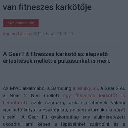
van fitneszes karkötője
Kedvencekhez
Harangi László
|
2014 február 24. 20:40
A Gear Fit fitneszes karkötő az alapvető
értesítések mellett a pulzusunkat is méri.
Az MWC alkalmából a Samsung
a Galaxy S5
, a Gear 2 és
a Gear 2 Neo mellett
egy fitneszes karkötőt is
bemutatott
azok számára, akik szeretnének valami
viselhető kütyüt a csuklójukra, de nem akarnak okosórát
cipelni. A Gear Fit gyakorlatilag egy alulméretezett
okosóra, ami képes a lépéseinket számolni és a