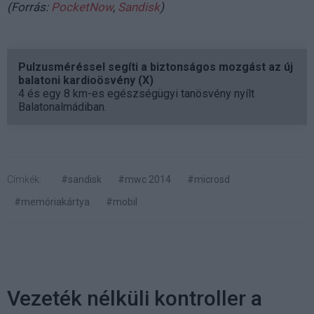
(Forrás:
PocketNow
,
Sandisk
)
Pulzusméréssel segíti a biztonságos mozgást az új
balatoni kardioösvény (X)
4 és egy 8 km-es egészségügyi tanösvény nyílt
Balatonalmádiban.
Címkék:
#sandisk
#mwc 2014
#microsd
#memóriakártya
#mobil
Vezeték nélküli kontroller a