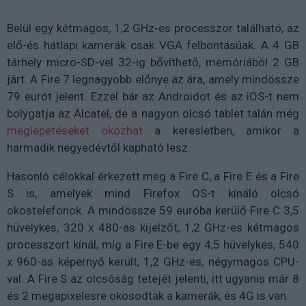
Belül egy kétmagos, 1,2 GHz-es processzor található, az
elő-és hátlapi kamerák csak VGA felbontásúak. A 4 GB
tárhely micro-SD-vel 32-ig bővíthető, memóriából 2 GB
járt. A Fire 7 legnagyobb előnye az ára, amely mindössze
79 eurót jelent. Ezzel bár az Androidot és az iOS-t nem
bolygatja az Alcatel, de a nagyon olcsó tablet talán még
meglepetéseket okozhat
a keresletben, amikor a
harmadik negyedévtől kapható lesz.
Hasonló célokkal érkezett meg a Fire C, a Fire E és a Fire
S is, amelyek mind Firefox OS-t kínáló olcsó
okostelefonok. A mindössze 59 euróba kerülő Fire C 3,5
hüvelykes, 320 x 480-as kijelzőt, 1,2 GHz-es kétmagos
processzort kínál, míg a Fire E-be egy 4,5 hüvelykes, 540
x 960-as képernyő került, 1,2 GHz-es, négymagos CPU-
val. A Fire S az olcsóság tetejét jelenti, itt ugyanis már 8
és 2 megapixelesre okosodtak a kamerák, és 4G is van.