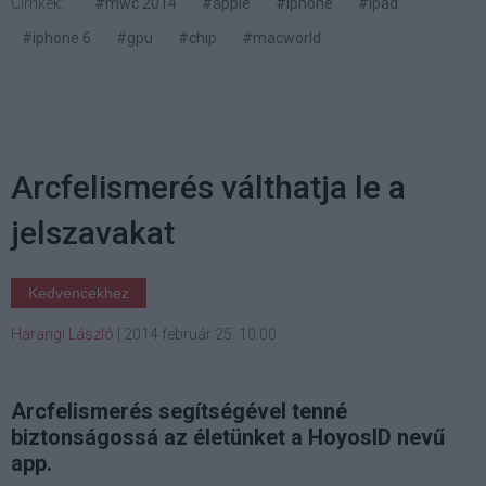
Címkék:
#mwc 2014
#apple
#iphone
#ipad
#iphone 6
#gpu
#chip
#macworld
Arcfelismerés válthatja le a
jelszavakat
Kedvencekhez
Harangi László
|
2014 február 25. 10:00
Arcfelismerés segítségével tenné
biztonságossá az életünket a HoyosID nevű
app.