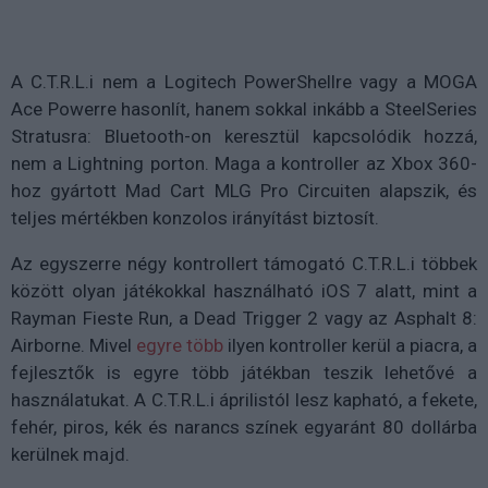
A C.T.R.L.i nem a Logitech PowerShellre vagy a MOGA
Ace Powerre hasonlít, hanem sokkal inkább a SteelSeries
Stratusra: Bluetooth-on keresztül kapcsolódik hozzá,
nem a Lightning porton. Maga a kontroller az Xbox 360-
hoz gyártott Mad Cart MLG Pro Circuiten alapszik, és
teljes mértékben konzolos irányítást biztosít.
Az egyszerre négy kontrollert támogató C.T.R.L.i többek
között olyan játékokkal használható iOS 7 alatt, mint a
Rayman Fieste Run, a Dead Trigger 2 vagy az Asphalt 8:
Airborne. Mivel
egyre több
ilyen kontroller kerül a piacra, a
fejlesztők is egyre több játékban teszik lehetővé a
használatukat. A C.T.R.L.i áprilistól lesz kapható, a fekete,
fehér, piros, kék és narancs színek egyaránt 80 dollárba
kerülnek majd.