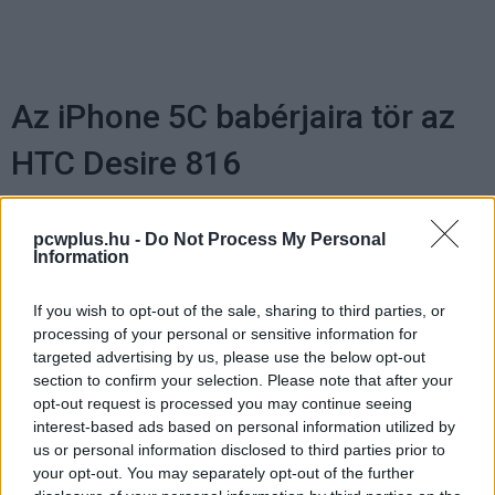
Az iPhone 5C babérjaira tör az
HTC Desire 816
Kedvencekhez
pcwplus.hu -
Do Not Process My Personal
Information
Harangi László
|
2014 február 25. 11:00
If you wish to opt-out of the sale, sharing to third parties, or
processing of your personal or sensitive information for
Műanyagba csomagolták az iPhone 5C-t
targeted advertising by us, please use the below opt-out
követő HTC Desire 816-ot.
section to confirm your selection. Please note that after your
opt-out request is processed you may continue seeing
interest-based ads based on personal information utilized by
us or personal information disclosed to third parties prior to
your opt-out. You may separately opt-out of the further
Az HTC nem a Mobile World Congressen mutatja be az