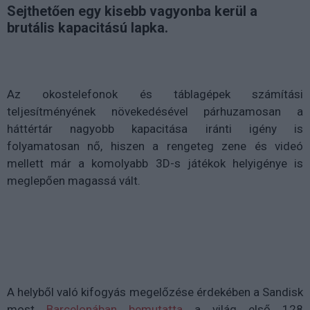
Sejthetően egy kisebb vagyonba kerül a
brutális kapacitású lapka.
Az okostelefonok és táblagépek számítási
teljesítményének növekedésével párhuzamosan a
háttértár nagyobb kapacitása iránti igény is
folyamatosan nő, hiszen a rengeteg zene és videó
mellett már a komolyabb 3D-s játékok helyigénye is
meglepően magassá vált.
A helyből való kifogyás megelőzése érdekében a Sandisk
most
Barcelonában bemutatta
a világ első 128