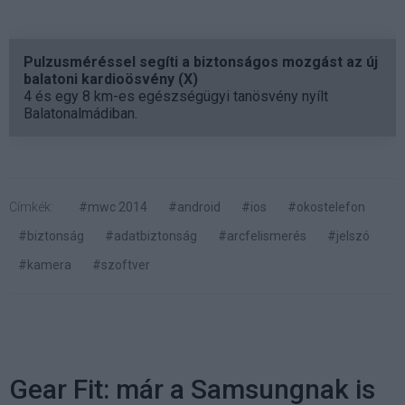
Pulzusméréssel segíti a biztonságos mozgást az új
balatoni kardioösvény (X)
4 és egy 8 km-es egészségügyi tanösvény nyílt
Balatonalmádiban.
Címkék:
#mwc 2014
#android
#ios
#okostelefon
#biztonság
#adatbiztonság
#arcfelismerés
#jelszó
#kamera
#szoftver
Gear Fit: már a Samsungnak is