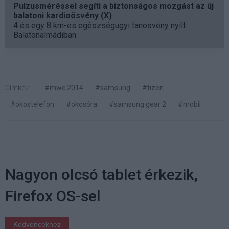
Pulzusméréssel segíti a biztonságos mozgást az új
balatoni kardioösvény (X)
4 és egy 8 km-es egészségügyi tanösvény nyílt
Balatonalmádiban.
Címkék:
#mwc 2014
#samsung
#tizen
#okostelefon
#okosóra
#samsung gear 2
#mobil
Nagyon olcsó tablet érkezik,
Firefox OS-sel
Kedvencekhez