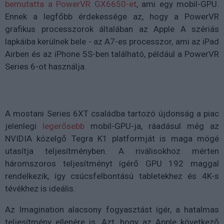
bemutatta a PowerVR GX6650-et
, ami egy mobil-GPU.
Ennek a legfőbb érdekessége az, hogy a PowerVR
grafikus processzorok általában az Apple A szériás
lapkáiba kerülnek bele - az A7-es processzor, ami az iPad
Airben és az iPhone 5S-ben található, például a PowerVR
Series 6-ot használja.
A mostani Series 6XT családba tartozó újdonság a piac
jelenlegi
legerősebb
mobil-GPU-ja, ráadásul még az
NVIDIA közelgő Tegra K1 platformját is maga mögé
utasítja teljesítményben. A riválisokhoz mérten
háromszoros teljesítményt ígérő GPU 192 maggal
rendelkezik, így csúcsfelbontású tabletekhez és 4K-s
tévékhez is ideális.
Az Imagination alacsony fogyasztást ígér, a hatalmas
teljesítmény ellenére is. Azt, hogy az Apple következő