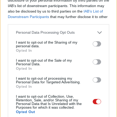
disclosure of your personal information by third parties on the
HTC M8-ast (erre március 25-ig várnunk kell),
IAB’s list of downstream participants. This information may
ugyanakkor a középkategória királyáról ott rántották le a
also be disclosed by us to third parties on the
IAB’s List of
leplet. A Desire 816 egy meglehetősen vonzó
Downstream Participants
that may further disclose it to other
okostelefon, amely nem mellesleg az Apple iPhone 5C
third parties.
babérjaira tör.
Please note that this website/app uses one or more Google
Personal Data Processing Opt Outs
services and may gather and store information including but
not limited to your visit or usage behaviour. You may click to
I want to opt-out of the Sharing of my
personal data.
grant or deny consent to Google and its third-party tags to
Opted In
A Desire 816-ot műanyagba csomagolták, ugyanakkor
use your data for below specified purposes in below Google
consent section.
meglehetősen jó minőségűbe, amelynek hála élőben
I want to opt-out of the Sale of my
Personal Data.
állítólag nagyon meggyőző
. Az 5,5 hüvelykes kijelző
Opted In
1280 x 720-as felbontásra képes, a betekintései szögek
I want to opt-out of processing my
kiválóak. Az előlapra egy 5 megapixeles, HD-videót
Personal Data for Targeted Advertising.
rögzíteni képes kamera került, hátulra pedig egy 13
Opted In
megapixeles.
I want to opt-out of Collection, Use,
Retention, Sale, and/or Sharing of my
Az LTE-képes telefon egyes piacokon dual-SIM-es
Personal Data that Is Unrelated with the
Purposes for which it was collected.
verzióban is elérhető lesz, amely ráadásul dual-aktív
Opted Out
módban működik, tehát valóban egyszerre lehet majd