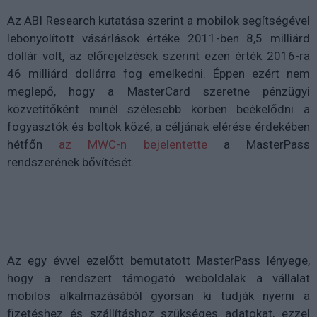
Az ABI Research kutatása szerint a mobilok segítségével
lebonyolított vásárlások értéke 2011-ben 8,5 milliárd
dollár volt, az előrejelzések szerint ezen érték 2016-ra
46 milliárd dollárra fog emelkedni. Éppen ezért nem
meglepő, hogy a MasterCard szeretne pénzügyi
közvetítőként minél szélesebb körben beékelődni a
fogyasztók és boltok közé, a céljának elérése érdekében
hétfőn
az MWC-n bejelentette
a MasterPass
rendszerének bővítését.
Az egy évvel ezelőtt bemutatott MasterPass lényege,
hogy a rendszert támogató weboldalak a vállalat
mobilos alkalmazásából gyorsan ki tudják nyerni a
fizetéshez és szállításhoz szükséges adatokat, ezzel