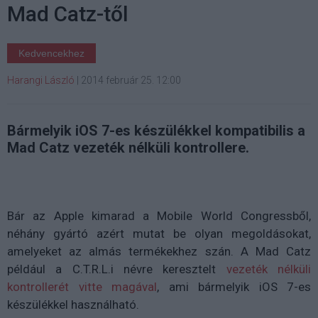
Mad Catz-től
Kedvencekhez
Harangi László
|
2014 február 25. 12:00
Bármelyik iOS 7-es készülékkel kompatibilis a
Mad Catz vezeték nélküli kontrollere.
Bár az Apple kimarad a Mobile World Congressből,
néhány gyártó azért mutat be olyan megoldásokat,
amelyeket az almás termékekhez szán. A Mad Catz
például a C.T.R.L.i névre keresztelt
vezeték nélküli
kontrollerét vitte magával
, ami bármelyik iOS 7-es
készülékkel használható.