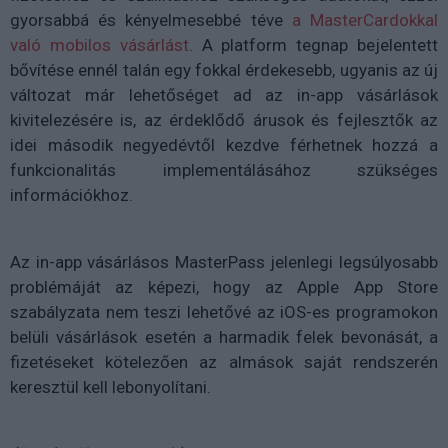
gyorsabbá és kényelmesebbé téve
a MasterCardokkal
való mobilos vásárlást
. A platform tegnap bejelentett
bővítése ennél talán egy fokkal érdekesebb, ugyanis az új
változat már lehetőséget ad az in-app vásárlások
kivitelezésére is, az érdeklődő árusok és fejlesztők az
idei második negyedévtől kezdve férhetnek hozzá a
funkcionalitás implementálásához szükséges
információkhoz.
Az in-app vásárlásos MasterPass jelenlegi legsúlyosabb
problémáját az képezi, hogy az Apple App Store
szabályzata nem teszi lehetővé az iOS-es programokon
belüli vásárlások esetén a harmadik felek bevonását, a
fizetéseket kötelezően az almások saját rendszerén
keresztül kell lebonyolítani.