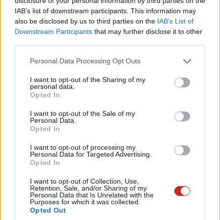
disclosure of your personal information by third parties on the
IAB’s list of downstream participants. This information may
also be disclosed by us to third parties on the
IAB’s List of
Downstream Participants
that may further disclose it to other
third parties.
Please note that this website/app uses one or more Google
Personal Data Processing Opt Outs
services and may gather and store information including but
A helyből való kifogyás megelőzése érdekében a Sandisk
not limited to your visit or usage behaviour. You may click to
I want to opt-out of the Sharing of my
most
Barcelonában bemutatta
a világ első 128
personal data.
grant or deny consent to Google and its third-party tags to
Opted In
gigabájtos microSDXC kártyáját, amely kapacitásra
use your data for below specified purposes in below Google
rádupláz a jelenleg kapható legkomolyabb modellekre. A
consent section.
I want to opt-out of the Sale of my
gyártó állítása szerint a specifikusan mobilokba és
Personal Data.
Opted In
tabletekbe ajánlott termék bődületes tárhelyét a
memórialapkák egymásra tetejére halmozásával érték el,
I want to opt-out of processing my
Personal Data for Targeted Advertising.
az új kártyájuk belsejében 16 szinten helyezkednek el a
Opted In
chipek.
I want to opt-out of Collection, Use,
Retention, Sale, and/or Sharing of my
Personal Data that Is Unrelated with the
Purposes for which it was collected.
A Sandisk 128 gigás microSDXC kártyája papíron már
Opted Out
nemzetközileg elérhető, az Egyesült Államokban hétfőtől