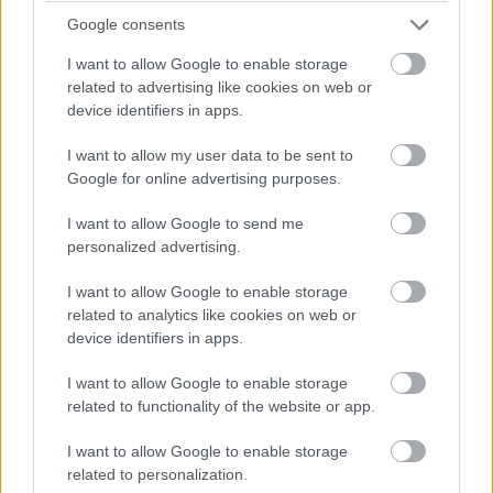
kezdve a Best Buy és Amazon 199 dolláros (~45 ezer
Google consents
forintos) áron értékesítik. Már csak arra lennénk
I want to allow Google to enable storage
kíváncsiak, hogy hány kompatibilis eszköz van a piacon,
related to advertising like cookies on web or
hivatalosan például
a tegnap este bemutatott Samsung
device identifiers in apps.
Galaxy S5
is csak 64 gigás kártyákat képes kezelni.
I want to allow my user data to be sent to
Google for online advertising purposes.
(Forrás:
PocketNow
,
Sandisk
)
I want to allow Google to send me
personalized advertising.
I want to allow Google to enable storage
Pulzusméréssel segíti a biztonságos mozgást az új
balatoni kardioösvény (X)
related to analytics like cookies on web or
4 és egy 8 km-es egészségügyi tanösvény nyílt
device identifiers in apps.
Balatonalmádiban.
I want to allow Google to enable storage
related to functionality of the website or app.
I want to allow Google to enable storage
Címkék:
#sandisk
#mwc 2014
#microsd
related to personalization.