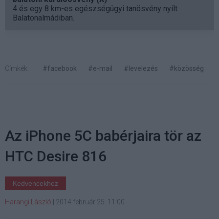
4 és egy 8 km-es egészségügyi tanösvény nyílt
Balatonalmádiban.
Címkék:
#facebook
#e-mail
#levelezés
#közösség
Az iPhone 5C babérjaira tör az
HTC Desire 816
Kedvencekhez
Harangi László
|
2014 február 25. 11:00