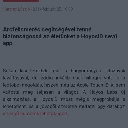
Harangi László
|
2014 február 25. 10:00
Arcfelismerés segítségével tenné
biztonságossá az életünket a HoyosID nevű
app.
Sokan kísérleteztek már a hagyományos jelszavak
leváltásával, de eddig inkább csak villogni volt jó a
legtöbb megoldás, hiszen még az Apple Touch ID-ja sem
váltotta meg teljesen a világot. A Hoyos Labs új
alkalmazása, a HoyosID most mégis megpróbálja a
lehetetlent, és a jövőből szeretne mutatni egy darabot:
az arcfelismerés lehetőségeit
.