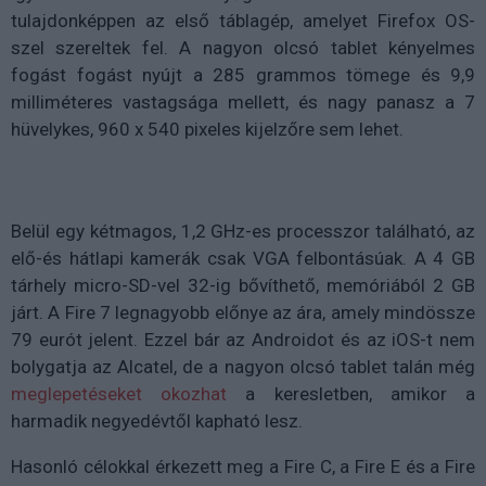
tulajdonképpen az első táblagép, amelyet Firefox OS-
szel szereltek fel. A nagyon olcsó tablet kényelmes
fogást fogást nyújt a 285 grammos tömege és 9,9
milliméteres vastagsága mellett, és nagy panasz a 7
hüvelykes, 960 x 540 pixeles kijelzőre sem lehet.
Belül egy kétmagos, 1,2 GHz-es processzor található, az
elő-és hátlapi kamerák csak VGA felbontásúak. A 4 GB
tárhely micro-SD-vel 32-ig bővíthető, memóriából 2 GB
járt. A Fire 7 legnagyobb előnye az ára, amely mindössze
79 eurót jelent. Ezzel bár az Androidot és az iOS-t nem
bolygatja az Alcatel, de a nagyon olcsó tablet talán még
meglepetéseket okozhat
a keresletben, amikor a
harmadik negyedévtől kapható lesz.
Hasonló célokkal érkezett meg a Fire C, a Fire E és a Fire