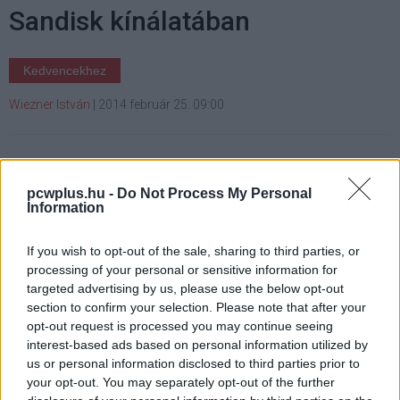
Sandisk kínálatában
Kedvencekhez
Wiezner István
|
2014 február 25. 09:00
Sejthetően egy kisebb vagyonba kerül a
brutális kapacitású lapka.
pcwplus.hu -
Do Not Process My Personal
Information
If you wish to opt-out of the sale, sharing to third parties, or
processing of your personal or sensitive information for
Az okostelefonok és táblagépek számítási
targeted advertising by us, please use the below opt-out
teljesítményének növekedésével párhuzamosan a
section to confirm your selection. Please note that after your
háttértár nagyobb kapacitása iránti igény is
opt-out request is processed you may continue seeing
folyamatosan nő, hiszen a rengeteg zene és videó
interest-based ads based on personal information utilized by
mellett már a komolyabb 3D-s játékok helyigénye is
us or personal information disclosed to third parties prior to
your opt-out. You may separately opt-out of the further
meglepően magassá vált.