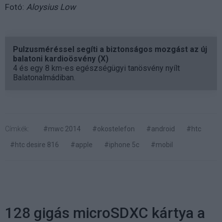
Fotó:
Aloysius Low
Pulzusméréssel segíti a biztonságos mozgást az új
balatoni kardioösvény (X)
4 és egy 8 km-es egészségügyi tanösvény nyílt
Balatonalmádiban.
Címkék:
#mwc 2014
#okostelefon
#android
#htc
#htc desire 816
#apple
#iphone 5c
#mobil
128 gigás microSDXC kártya a