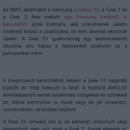
Az MWC alkalmából a Samsung
a Galaxy S5
, a Gear 2 és
a Gear 2 Neo mellett
egy fitneszes karkötőt is
bemutatott
azok számára, akik szeretnének valami
viselhető kütyüt a csuklójukra, de nem akarnak okosórát
cipelni. A Gear Fit gyakorlatilag egy alulméretezett
okosóra, ami képes a lépéseinket számolni és a
pulzusunkat mérni.
A megszokott karkötőkhöz képest a Gear Fit nagyobb
kijelzőt és több funkciót is kínál. A hajlított AMOLED
érintőképernyő remek betekintési szögekkel és színekkel
bír, illetve komfortos is, mivel nagy és jól olvasható,
nyomkodható, de közben hajlított.
A Gear Fit remekül néz ki, de kamerát, mikrofont vagy
hangszórót nem rejt, mint a Gear 2. Ennek ellenére az