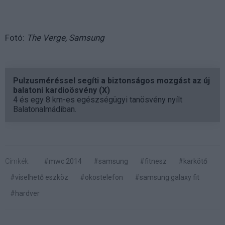
Fotó:
The Verge, Samsung
Pulzusméréssel segíti a biztonságos mozgást az új
balatoni kardioösvény (X)
4 és egy 8 km-es egészségügyi tanösvény nyílt
Balatonalmádiban.
Címkék:
#mwc 2014
#samsung
#fitnesz
#karkötő
#viselhető eszköz
#okostelefon
#samsung galaxy fit
#hardver