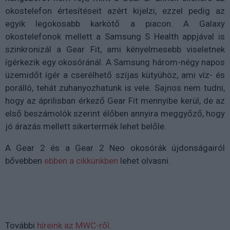
okostelefon értesítéseit azért kijelzi, ezzel pedig az
egyik legokosabb karkötő a piacon. A Galaxy
okostelefonok mellett a Samsung S Health appjával is
szinkronizál a Gear Fit, ami kényelmesebb viseletnek
ígérkezik egy okosóránál. A Samsung három-négy napos
üzemidőt ígér a cserélhető szíjas kütyühöz, ami víz- és
porálló, tehát zuhanyozhatunk is vele. Sajnos nem tudni,
hogy az áprilisban érkező Gear Fit mennyibe kerül, de az
első beszámolók szerint élőben annyira meggyőző, hogy
jó árazás mellett sikertermék lehet belőle.
A Gear 2 és a Gear 2 Neo okosórák újdonságairól
bővebben
ebben a cikkünkben
lehet olvasni.
További
híreink az MWC-ről
.