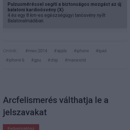
Pulzusméréssel segíti a biztonságos mozgást az új
balatoni kardioösvény (X)
4 és egy 8 km-es egészségügyi tanösvény nyílt
Balatonalmádiban.
Címkék:
#mwc 2014
#apple
#iphone
#ipad
#iphone 6
#gpu
#chip
#macworld
Arcfelismerés válthatja le a
jelszavakat
Kedvencekhez