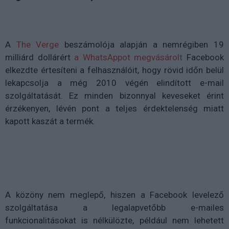
A
The Verge
beszámolója alapján a nemrégiben 19
milliárd dollárért
a WhatsAppot megvásárolt
Facebook
elkezdte értesíteni a felhasználóit, hogy rövid időn belül
lekapcsolja a még 2010 végén elindított e-mail
szolgáltatását. Ez minden bizonnyal keveseket érint
érzékenyen, lévén pont a teljes érdektelenség miatt
kapott kaszát a termék.
A közöny nem meglepő, hiszen a Facebook levelező
szolgáltatása a legalapvetőbb e-mailes
funkcionalitásokat is nélkülözte, például nem lehetett