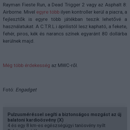
Rayman Fieste Run, a Dead Trigger 2 vagy az Asphalt 8:
Airborne. Mivel
egyre több
ilyen kontroller kerül a piacra, a
fejlesztők is egyre több játékban teszik lehetővé a
használatukat. A C.T.R.L.i áprilistól lesz kapható, a fekete,
fehér, piros, kék és narancs színek egyaránt 80 dollárba
kerülnek majd.
Még több érdekesség
az MWC-ről.
Fotó:
Engadget
Pulzusméréssel segíti a biztonságos mozgást az új
balatoni kardioösvény (X)
4 és egy 8 km-es egészségügyi tanösvény nyílt