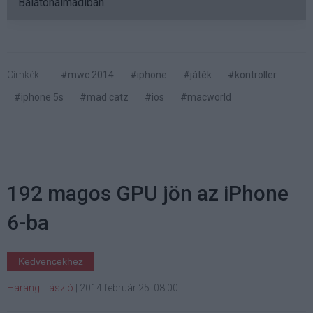
Balatonalmádiban.
Címkék:
#mwc 2014
#iphone
#játék
#kontroller
#iphone 5s
#mad catz
#ios
#macworld
192 magos GPU jön az iPhone
6-ba
Kedvencekhez
Harangi László
|
2014 február 25. 08:00