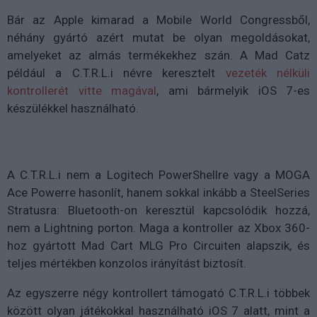
Bár az Apple kimarad a Mobile World Congressből,
néhány gyártó azért mutat be olyan megoldásokat,
amelyeket az almás termékekhez szán. A Mad Catz
például a C.T.R.L.i névre keresztelt
vezeték nélküli
kontrollerét vitte magával
, ami bármelyik iOS 7-es
készülékkel használható.
A C.T.R.L.i nem a Logitech PowerShellre vagy a MOGA
Ace Powerre hasonlít, hanem sokkal inkább a SteelSeries
Stratusra: Bluetooth-on keresztül kapcsolódik hozzá,
nem a Lightning porton. Maga a kontroller az Xbox 360-
hoz gyártott Mad Cart MLG Pro Circuiten alapszik, és
teljes mértékben konzolos irányítást biztosít.
Az egyszerre négy kontrollert támogató C.T.R.L.i többek
között olyan játékokkal használható iOS 7 alatt, mint a