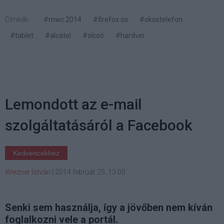
Címkék:
#mwc 2014
#firefox os
#okostelefon
#tablet
#alcatel
#olcsó
#hardver
Lemondott az e-mail
szolgáltatásáról a Facebook
Kedvencekhez
Wiezner István
|
2014 február 25. 13:00
Senki sem használja, így a jövőben nem kíván
foglalkozni vele a portál.