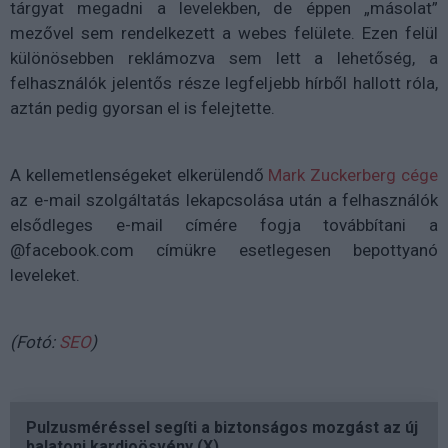
tárgyat megadni a levelekben, de éppen „másolat”
mezővel sem rendelkezett a webes felülete. Ezen felül
különösebben reklámozva sem lett a lehetőség, a
felhasználók jelentős része legfeljebb hírből hallott róla,
aztán pedig gyorsan el is felejtette.
A kellemetlenségeket elkerülendő
Mark Zuckerberg cége
az e-mail szolgáltatás lekapcsolása után a felhasználók
elsődleges e-mail címére fogja továbbítani a
@facebook.com címükre esetlegesen bepottyanó
leveleket.
(Fotó:
SEO
)
Pulzusméréssel segíti a biztonságos mozgást az új
balatoni kardioösvény (X)