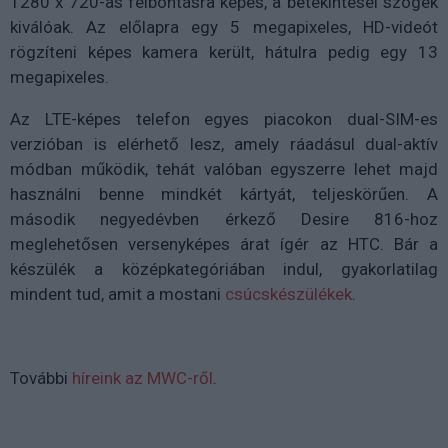
1280 x 720-as felbontásra képes, a betekintései szögek
kiválóak. Az előlapra egy 5 megapixeles, HD-videót
rögzíteni képes kamera került, hátulra pedig egy 13
megapixeles.
Az LTE-képes telefon egyes piacokon dual-SIM-es
verzióban is elérhető lesz, amely ráadásul dual-aktív
módban működik, tehát valóban egyszerre lehet majd
használni benne mindkét kártyát, teljeskörűen. A
második negyedévben érkező Desire 816-hoz
meglehetősen versenyképes árat ígér az HTC. Bár a
készülék a középkategóriában indul, gyakorlatilag
mindent tud, amit a mostani
csúcskészülékek
.
További
híreink az MWC-ről
.