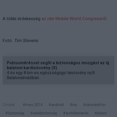
A többi érdekesség
az idei Mobile World Congressről
.
Fotó:
Tim Stevens
Pulzusméréssel segíti a biztonságos mozgást az új
balatoni kardioösvény (X)
4 és egy 8 km-es egészségügyi tanösvény nyílt
Balatonalmádiban.
Címkék:
#mwc 2014
#android
#ios
#okostelefon
#biztonság
#adatbiztonság
#arcfelismerés
#jelszó