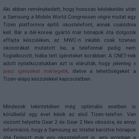
Aki abban reménykedett, hogy hosszas késlekedés után
a Samsung a Mobile World Congressen végre mutat egy
Tizen platformra építő okostelefont, annak csalódnia
kell. Bár a dél-koreai gyártó már hónapok óta dolgozik
effajta készüléken, az MWC-n inkább csak tizenes
okosórákat mutatott be, a telefonnal pedig nem
foglalkozott, hiába tett ígéreteket korábban. A CNET-nek
adott nyilatkozatukban azt is elárulták, hogy jelenleg
a
piaci igényeket mérlegelik
, illetve a lehetőségeket a
Tizen-alapú készülékkel kapcsolatban.
Mindezek tekintetében még optimális esetben is
körülbelül egy évet késik az első Tizen-telefon. Van
viszont helyette Gear 2 és Gear 2 Neo okosóra, és annyi
információ, hogy a Samsung az Intellel karöltve hónapok
óta fejleszt már egy okostelefont is, ami azonban a