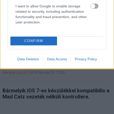
#memóriakártya
#mobil
I want to allow Google to enable storage
related to security, including authentication
functionality and fraud prevention, and other
user protection.
Vezeték nélküli kontroller a
CONFIRM
Mad Catz-től
Data Deletion
Data Access
Privacy Policy
Kedvencekhez
Harangi László
|
2014 február 25. 12:00
Bármelyik iOS 7-es készülékkel kompatibilis a
Mad Catz vezeték nélküli kontrollere.