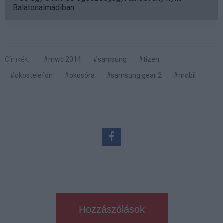
Balatonalmádiban.
Címkék:
#mwc 2014
#samsung
#tizen
#okostelefon
#okosóra
#samsung gear 2
#mobil
Hozzászólások