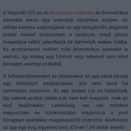
A HoyosID iOS-en és
Androidon működik
, és biometrikus
adatokat keres egy önarckép készítése közben. Az
előlapi kamera segítségével és egy böngészős pluginnel
próbál minket azonosítani a rendszer, majd jelszó
megadása nélkül jelentkezik be bármelyik webes fiókba.
Az arcszerkezet mellett más biometrikus adatokat is
elemez, így elvileg egy fotóval vagy videóval sem lehet
becsapni, esetleg szakállal.
A felhasználóneveket és jelszavakat az app náluk tárolja
egy titkosított adatbázisban, ami nem kerül fel
semmilyen szerverre. Az app ezeket írja be helyettünk,
így nekünk azokat többé már nem kell megadni, csak az
első beállításkor. Lehetőség van van mindent
megosztani és szinkronizálni, méghozzá a jövő
hónapban esedékes megjelenéstől számítva. Androidon
az app egy évig ingyenes lesz, iOS-en 1,99 dollár évente.