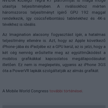
NVIDIA közelgő Tegra K1 platformját is maga mögé
utasítja teljesítményben. A riválisokhoz mérten
háromszoros teljesítményt ígérő GPU 192 maggal
rendelkezik, így csúcsfelbontású tabletekhez és 4K-s
tévékhez is ideális.
Az Imagination alacsony fogyasztást ígér, a hatalmas
teljesítmény ellenére is. Azt, hogy az Apple következő
iPhone-jába és iPadjébe ez a GPU kerül, az is jelzi, hogy a
két cég nemrég erősítette meg az együttműködést a
mobilos grafikákkal kapcsolatos megállapodásukat
illetően. Ez nem is meglepetés, ugyanis az iPhone 3GS
óta a PowerVR lapkák szolgáltatják az almás grafikát.
A Mobile World Congress
további történései
.