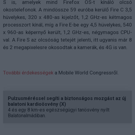
S is, amelyek mind Firefox OS-t kínáló olcsó
okostelefonok. A mindössze 59 euróba kerülő Fire C 3,5
hüvelykes, 320 x 480-as kijelzőt, 1,2 GHz-es kétmagos
processzort kínál, míg a Fire E-be egy 4,5 hüvelykes, 540
x 960-as képernyő került, 1,2 GHz-es, négymagos CPU-
val. A Fire S az olcsóság tetejét jelenti, itt ugyanis már 8
és 2 megapixelesre okosodtak a kamerák, és 4G is van.
További érdekességek
a Mobile World Congressről.
Pulzusméréssel segíti a biztonságos mozgást az új
balatoni kardioösvény (X)
4 és egy 8 km-es egészségügyi tanösvény nyílt
Balatonalmádiban.