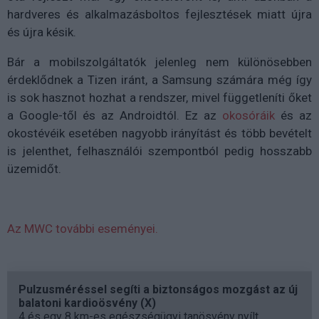
hardveres és alkalmazásboltos fejlesztések miatt újra
és újra késik.
Bár a mobilszolgáltatók jelenleg nem különösebben
érdeklődnek a Tizen iránt, a Samsung számára még így
is sok hasznot hozhat a rendszer, mivel függetleníti őket
a Google-től és az Androidtól. Ez az
okosóráik
és az
okostévéik esetében nagyobb irányítást és több bevételt
is jelenthet, felhasználói szempontból pedig hosszabb
üzemidőt.
Az MWC további eseményei.
Pulzusméréssel segíti a biztonságos mozgást az új
balatoni kardioösvény (X)
4 és egy 8 km-es egészségügyi tanösvény nyílt