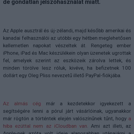
de gondatlan jelszóhasználat miatt.
Az Apple ausztrál és új-zélandi, majd később amerikai és
kanadai felhasználói az utóbbi egy hétben meglehetősen
kellemetlen napokat vészeltek át. Rengeteg ember
iPhone, iPad és Mac készülékein olyan üzenetek ugrottak
fel, amelyek szerint az eszközeik zárolva lettek, és
minden törölve lesz róluk, kivéve, ha befizetnek 100
dollárt egy Oleg Pliss nevezetű illető PayPal-fiókjába.
Az almás cég
már a kezdetekkor igyekezett a
segítségére lenni a pórul járt vásárlóinak, ugyanakkor
már rögtön a történtek elején valószínűnek tűnt, hogy
a
hiba ezúttal nem az iCloudban van
. Ami azt illeti, az
Apple-nek azóta volt ideje alaposabban utánajárni a