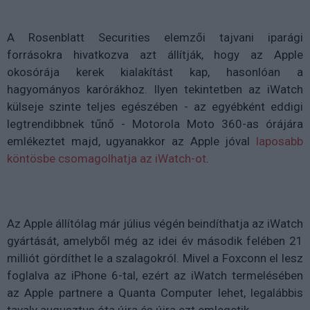
A Rosenblatt Securities elemzői tajvani iparági
forrásokra hivatkozva azt állítják, hogy az Apple
okosórája kerek kialakítást kap, hasonlóan a
hagyományos karórákhoz. Ilyen tekintetben az iWatch
külseje szinte teljes egészében - az egyébként eddigi
legtrendibbnek tűnő - Motorola Moto 360-as órájára
emlékeztet majd, ugyanakkor az Apple jóval
laposabb
köntösbe csomagolhatja az iWatch-ot
.
Az Apple állítólag már július végén beindíthatja az iWatch
gyártását, amelyből még az idei év második felében 21
milliót gördíthet le a szalagokról. Mivel a Foxconn el lesz
foglalva az iPhone 6-tal, ezért az iWatch termelésében
az Apple partnere a Quanta Computer lehet, legalábbis