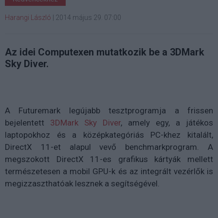
Harangi László
|
2014 május 29. 07:00
Az idei Computexen mutatkozik be a 3DMark
Sky Diver.
A Futuremark legújabb tesztprogramja a frissen
bejelentett
3DMark Sky Diver
, amely egy, a játékos
laptopokhoz és a középkategóriás PC-khez kitalált,
DirectX 11-et alapul vevő benchmarkprogram. A
megszokott DirectX 11-es grafikus kártyák mellett
természetesen a mobil GPU-k és az integrált vezérlők is
megizzaszthatóak lesznek a segítségével.