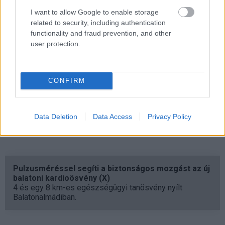
Memória: DDR3 1600 MHz, maximum 16 GB
Kijelző: 15.6 hüvelykes AG IPS FHD LED (1920 x 1080)
I want to allow Google to enable storage
related to security, including authentication
vagy AG HD LED (1366 x 768)
functionality and fraud prevention, and other
Videokártya: NVIDIA GeForce GTX 850M 2/4 GB DDR3
user protection.
VRAM-mal
Tárhely: 1 TB /1.5 TB (5400rpm HDD) vagy 750 GB/1 TB
(7200rpm HDD) vagy 750 GB (5400rpm, SSH) vagy 256
CONFIRM
GB SSD
Optikai meghajtó: DVD Super-Multi / Blu-ray Combo /
Blu-ray-író
Data Deletion
Data Access
Privacy Policy
Méretek: 38,3 x 25,5 x 2,77 centiméter, 2,5 kg
Pulzusméréssel segíti a biztonságos mozgást az új
balatoni kardioösvény (X)
4 és egy 8 km-es egészségügyi tanösvény nyílt
Balatonalmádiban.