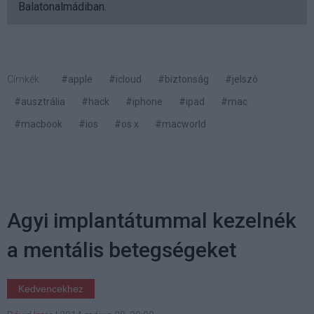
Balatonalmádiban.
Címkék:
#apple
#icloud
#biztonság
#jelszó
#ausztrália
#hack
#iphone
#ipad
#mac
#macbook
#ios
#os x
#macworld
Agyi implantátummal kezelnék
a mentális betegségeket
Kedvencekhez