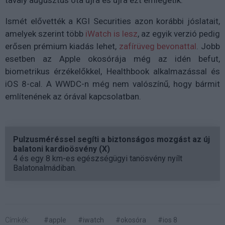
tavaly augusztus óta újra és újra ezt emlegetik.
Ismét elővették a KGI Securities azon korábbi jóslatait,
amelyek szerint több
iWatch is lesz
, az egyik verzió pedig
erősen prémium kiadás lehet,
zafírüveg bevonattal
. Jobb
esetben az Apple okosórája még az idén befut,
biometrikus érzékelőkkel, Healthbook alkalmazással és
iOS 8-cal. A WWDC-n még nem valószínű, hogy bármit
említenének az órával kapcsolatban.
Pulzusméréssel segíti a biztonságos mozgást az új
balatoni kardioösvény (X)
4 és egy 8 km-es egészségügyi tanösvény nyílt
Balatonalmádiban.
Címkék:
#apple
#iwatch
#okosóra
#ios 8