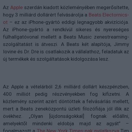
Az
Apple
szerdán kiadott közleményében megerősítette,
hogy 3 milliárd dollárért felvásárolja a
Beats Electornics-
ot
– ez az iPhone-gyártó eddigi legnagyobb akvizíciója.
Az iPhone-gyártó a rendkívül sikeres és nyereséges
fülhallgatóvonal mellett a Beats Music zenestreaming-
szolgáltatást is átveszi. A Beats két alapítója, Jimmy
Iovine és Dr. Dre is csatlakozik a vállalathoz, feladatuk az
új termékek és szolgáltatások kidolgozása lesz.
Az Apple a vételárból 2,6 milliárd dollárt készpénzben,
400 milliót pedig részvényekben fog kifizetni. A
közlemény szerint azért döntöttek a felvásárlás mellett,
mert a Beats zeneközpontú üzleti filozófiája jól illik az
övékhez. „Olyan [újdonságokkal] fognak előállni,
amelyektől mindenki eldobja majd az agyát” –
fogalmazott a
The New York Times-nak nyilatkozva
Tim