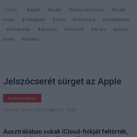
Címkék:
#apple
#beats
#beats electronics
#beats
music
#fülhallgató
#zene
#streaming
#szolgáltatás
#felvásárlás
#akvizíció
#tim cook
#dr. dre
#jimmy
iovine
#közélet
Jelszócserét sürget az Apple
Kedvencekhez
Harangi László
|
2014 május 29. 12:00
Ausztráliában sokak iCloud-fiókját feltörték,