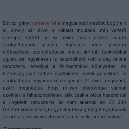
Ezt az igényt
ismerte fel
a magyar származású LogMeIn
is, amely pár évvel a vállalat indulása után vezető
szerepet töltött be az online távoli elérést nyújtó
szolgáltatások piacán. Egészen idén januárig
előfizetéses szolgáltatásuk mellet limitált funkciókkal
ugyan, de ingyenesen is használható volt a cég online
rendszere, amellyel a felhasználók könnyedén, és
biztonságosan tudtak csatlakozni távoli gépeikhez. A
szolgáltatás ingyenes része január 21-ével megszűnt,
ezért megnéztük, hogy milyen lehetőségei vannak
azoknak a felhasználóknak, akik csak elvétve használták
a LogMeIn rendszerét, és nem akarnak évi 22 000
forintot kiadni azért, hogy néha távsegítséget nyújtsanak
az ország másik végében élő szüleiknek, ismerőseiknek.