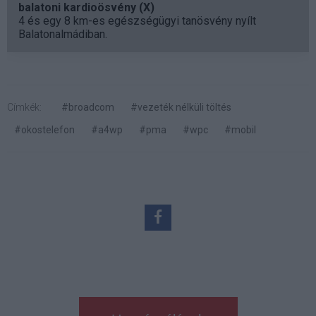
balatoni kardioösvény (X)
4 és egy 8 km-es egészségügyi tanösvény nyílt
Balatonalmádiban.
Címkék:
#broadcom
#vezeték nélküli töltés
#okostelefon
#a4wp
#pma
#wpc
#mobil