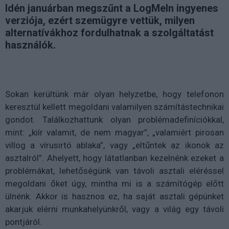
Idén januárban megszűnt a LogMeIn ingyenes
verziója, ezért szemügyre vettük, milyen
alternatívákhoz fordulhatnak a szolgáltatást
használók.
Sokan kerültünk már olyan helyzetbe, hogy telefonon
keresztül kellett megoldani valamilyen számítástechnikai
gondot. Találkozhattunk olyan problémadefiníciókkal,
mint: „kiír valamit, de nem magyar”, „valamiért pirosan
villog a vírusirtó ablaka”, vagy „eltűntek az ikonok az
asztalról”. Ahelyett, hogy látatlanban kezelnénk ezeket a
problémákat, lehetőségünk van távoli asztali eléréssel
megoldani őket úgy, mintha mi is a számítógép előtt
ülnénk. Akkor is hasznos ez, ha saját asztali gépünket
akarjuk elérni munkahelyünkről, vagy a világ egy távoli
pontjáról.