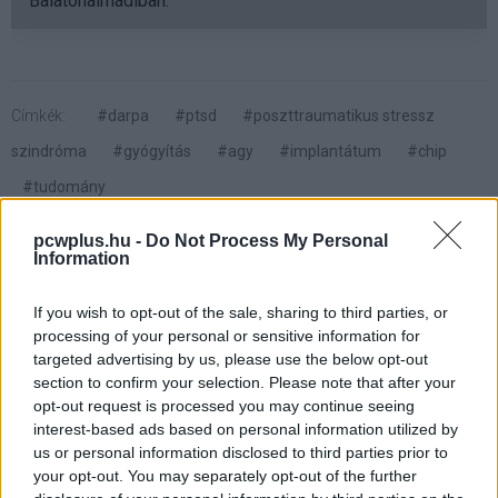
Balatonalmádiban.
Címkék:
#darpa
#ptsd
#poszttraumatikus stressz
szindróma
#gyógyítás
#agy
#implantátum
#chip
#tudomány
pcwplus.hu -
Do Not Process My Personal
Information
If you wish to opt-out of the sale, sharing to third parties, or
A játékosoknak kedvez az
processing of your personal or sensitive information for
targeted advertising by us, please use the below opt-out
ASUS új laptopja
section to confirm your selection. Please note that after your
opt-out request is processed you may continue seeing
interest-based ads based on personal information utilized by
Kedvencekhez
us or personal information disclosed to third parties prior to
your opt-out. You may separately opt-out of the further
Harangi László
|
2014 május 29. 09:00