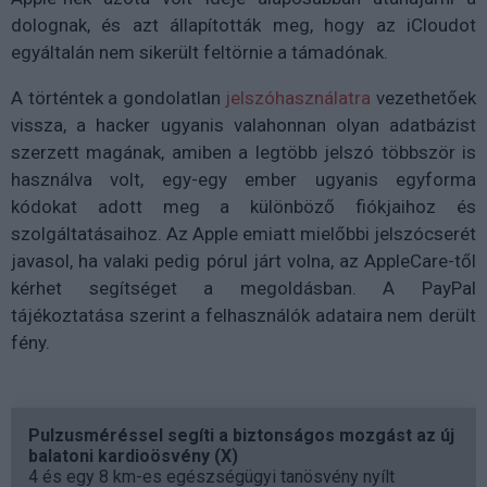
dolognak, és azt állapították meg, hogy az iCloudot
egyáltalán nem sikerült feltörnie a támadónak.
A történtek a gondolatlan
jelszóhasználatra
vezethetőek
vissza, a hacker ugyanis valahonnan olyan adatbázist
szerzett magának, amiben a legtöbb jelszó többször is
használva volt, egy-egy ember ugyanis egyforma
kódokat adott meg a különböző fiókjaihoz és
szolgáltatásaihoz. Az Apple emiatt mielőbbi jelszócserét
javasol, ha valaki pedig pórul járt volna, az AppleCare-től
kérhet segítséget a megoldásban. A PayPal
tájékoztatása szerint a felhasználók adataira nem derült
fény.
Pulzusméréssel segíti a biztonságos mozgást az új
balatoni kardioösvény (X)
4 és egy 8 km-es egészségügyi tanösvény nyílt