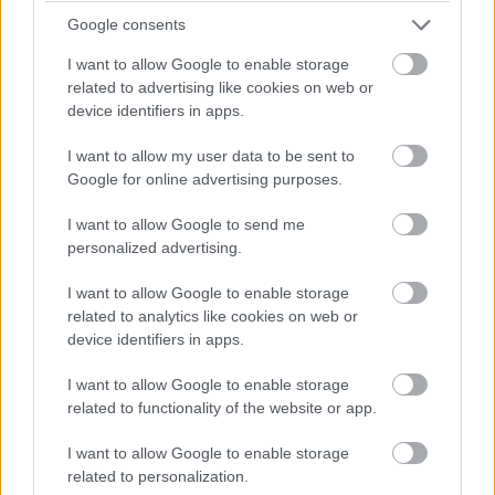
TurboMaster megoldása 5 százalékkal biztonságosan
Google consents
képes túlhúzni, ha extra erőre lenne szükségünk. A CPU
és a GPU hűtése
külön lett megoldva
, két külön
I want to allow Google to enable storage
ventilátorral és bordával.
related to advertising like cookies on web or
device identifiers in apps.
A LED-es IPS panelek Full HD-s felbontást jelenítenek
I want to allow my user data to be sent to
meg, a megfelelő hangzásról pedig a SonicMaster
Google for online advertising purposes.
Premium és a Bang & Olufsen technológiák
gondoskodnak. A G550JK a legvastagabb pontján is
I want to allow Google to send me
mindössze 27 milliméteres.
personalized advertising.
I want to allow Google to enable storage
related to analytics like cookies on web or
ASUS ROG G550JK - specifikációk:
device identifiers in apps.
Processzor: Intel Core i7-4700HQ
I want to allow Google to enable storage
related to functionality of the website or app.
Lapkakészlet: Mobile Intel HM86
Operációs rendszer: Windows 8.1/ Windows 8.1
I want to allow Google to enable storage
Professional
related to personalization.