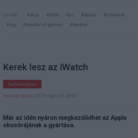
Címkék:
#asus
#játék
#pc
#laptop
#notebook
#rog
#republic of gamers
#hardver
Kerek lesz az iWatch
Kedvencekhez
Harangi László
|
2014 május 29. 08:00
Már az idén nyáron megkezdődhet az Apple
okosórájának a gyártása.