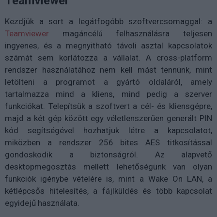
Teamviewer
Kezdjük a sort a legátfogóbb szoftvercsomaggal: a
Teamviewer
magáncélú felhasználásra teljesen
ingyenes, és a megnyitható távoli asztal kapcsolatok
számát sem korlátozza a vállalat. A cross-platform
rendszer használatához nem kell mást tennünk, mint
letölteni a programot a gyártó oldaláról, amely
tartalmazza mind a kliens, mind pedig a szerver
funkciókat. Telepítsük a szoftvert a cél- és kliensgépre,
majd a két gép között egy véletlenszerűen generált PIN
kód segítségével hozhatjuk létre a kapcsolatot,
miközben a rendszer 256 bites AES titkosítással
gondoskodik a biztonságról. Az alapvető
desktopmegosztás mellett lehetőségünk van olyan
funkciók igénybe vételére is, mint a Wake On LAN, a
kétlépcsős hitelesítés, a fájlküldés és több kapcsolat
egyidejű használata.