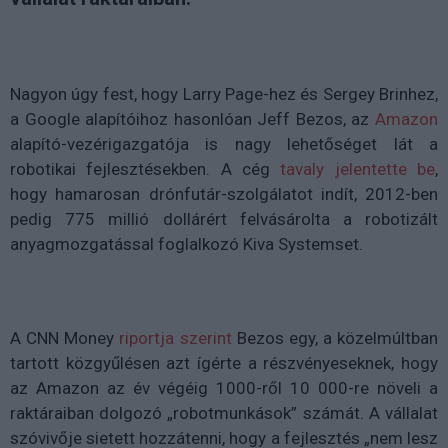
Nagyon úgy fest, hogy Larry Page-hez és Sergey Brinhez,
a Google alapítóihoz hasonlóan Jeff Bezos, az
Amazon
alapító-vezérigazgatója is nagy lehetőséget lát a
robotikai fejlesztésekben. A cég
tavaly jelentette be
,
hogy hamarosan drónfutár-szolgálatot indít, 2012-ben
pedig 775 millió dollárért felvásárolta a robotizált
anyagmozgatással foglalkozó Kiva Systemset.
A CNN Money
riportja szerint
Bezos egy, a közelmúltban
tartott közgyűlésen azt ígérte a részvényeseknek, hogy
az Amazon az év végéig 1000-ről 10 000-re növeli a
raktáraiban dolgozó „robotmunkások” számát. A vállalat
szóvivője sietett hozzátenni, hogy a fejlesztés „nem lesz