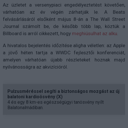
Az üzletet a versenypiaci engedélyeztetést követően,
várhatóan az év végén zárhatják le. A Beats
felvásárlásáról elsőként május 8-án a The Wall Street
Journal számolt be, de később több lap, köztük a
Billboard is arról cikkezett, hogy
meghiúsulhat az alku
.
A hivatalos bejelentés időzítése aligha véletlen: az Apple
a jövő héten tartja a WWDC fejlesztői konferenciát,
amelyen várhatóan újabb részleteket hoznak majd
nyilvánosságra az akvizícióról.
Pulzusméréssel segíti a biztonságos mozgást az új
balatoni kardioösvény (X)
4 és egy 8 km-es egészségügyi tanösvény nyílt
Balatonalmádiban.