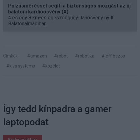
Pulzusméréssel segíti a biztonságos mozgást az új
balatoni kardioösvény (X)
4 és egy 8 km-es egészségügyi tanösvény nyílt
Balatonalmádiban.
Címkék:
#amazon
#robot
#robotika
#jeff bezos
#kiva systems
#közélet
Így tedd kínpadra a gamer
laptopodat
Kedvencekhez