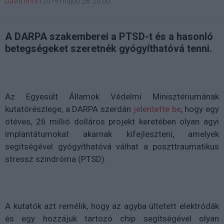
Dávid Imre
|
2014 május 28. 20:00
A DARPA szakemberei a PTSD-t és a hasonló
betegségeket szeretnék gyógyíthatóvá tenni.
Az Egyesült Államok Védelmi Minisztériumának
kutatórészlege, a DARPA szerdán
jelentette be
, hogy egy
ötéves, 26 millió dolláros projekt keretében olyan agyi
implantátumokat akarnak kifejleszteni, amelyek
segítségével gyógyíthatóvá válhat a poszttraumatikus
stressz szindróma (PTSD).
A kutatók azt remélik, hogy az agyba ültetett elektródák
és egy hozzájuk tartozó chip segítségével olyan