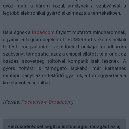
győz majd a három közül, amelynek a szabványát a
legtöbb elektronikai gyártó alkalmazza a termékeikben.
Hála égnek a
Broadcom
fityiszt mutatott mindháromnak,
ugyanis a tegnap bejelentett BCM59350 vezeték nélküli
töltést megvalósító vezérlőelektronikája mindhárom
szabványt támogatja, azaz a chippel ellátott telefonok az
összes szövetség töltőivel kompatibilisek lesznek. A
gyors töltést is támogató lapkából már kérhetnek
mintapéldányt az érdeklődő gyártók, a tömeggyártása a
közeljövőben indulhat.
(Forrás:
PocketNow
,
Broadcom
)
Pulzusméréssel segíti a biztonságos mozgást az új