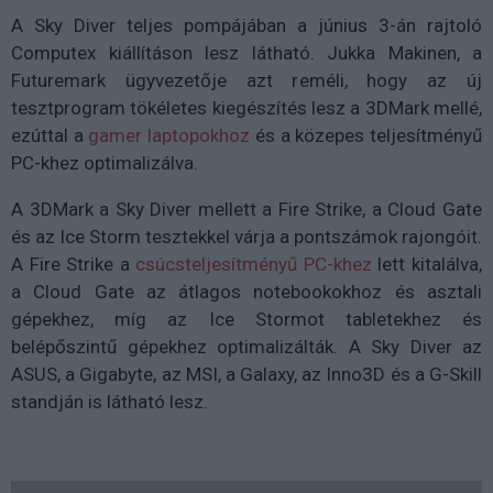
A Sky Diver teljes pompájában a június 3-án rajtoló
Computex kiállításon lesz látható. Jukka Makinen, a
Futuremark ügyvezetője azt reméli, hogy az új
tesztprogram tökéletes kiegészítés lesz a 3DMark mellé,
ezúttal a
gamer laptopokhoz
és a közepes teljesítményű
PC-khez optimalizálva.
A 3DMark a Sky Diver mellett a Fire Strike, a Cloud Gate
és az Ice Storm tesztekkel várja a pontszámok rajongóit.
A Fire Strike a
csúcsteljesítményű PC-khez
lett kitalálva,
a Cloud Gate az átlagos notebookokhoz és asztali
gépekhez, míg az Ice Stormot tabletekhez és
belépőszintű gépekhez optimalizálták. A Sky Diver az
ASUS, a Gigabyte, az MSI, a Galaxy, az Inno3D és a G-Skill
standján is látható lesz.