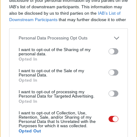
disclosure of your personal information by third parties on the
IAB’s list of downstream participants. This information may
also be disclosed by us to third parties on the
IAB’s List of
A G550JK egy kompakt, 15,6 hüvelykes
Downstream Participants
that may further disclose it to other
erőműnek ígérkezik.
third parties.
Please note that this website/app uses one or more Google
Personal Data Processing Opt Outs
services and may gather and store information including but
not limited to your visit or usage behaviour. You may click to
I want to opt-out of the Sharing of my
personal data.
Az ASUS a G550JK kódnévre keresztelt gépével
grant or deny consent to Google and its third-party tags to
Opted In
use your data for below specified purposes in below Google
bővítette
a Republic of Gamers sorozatát
. Az új modell
consent section.
I want to opt-out of the Sale of my
egy játékosoknak szánt
laptop
, amely nem csak könnyen
Personal Data.
hordozható, de gyakorlatilag egy 15,6 hüvelykes
Opted In
erőműről beszélhetünk. A negyedikgenerációs Intel Core
I want to opt-out of processing my
i7 processzort egy NVIDIA GeForce GTX 850M GPU
Personal Data for Targeted Advertising.
Opted In
egészíti ki, így a teljesítményre nem lehet panasz.
I want to opt-out of Collection, Use,
Retention, Sale, and/or Sharing of my
Personal Data that Is Unrelated with the
Purposes for which it was collected.
A lapos külsőben rejtőző GPU-t ráadásul az ASUS
Opted Out