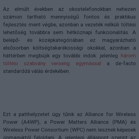
Az elmúlt években az okostelefonokban nehezen
számon tartható mennyiségű fontos és praktikus
fejlesztés ment végbe, azonban a vezeték nélküli töltési
lehetőség továbbra sem hétköznapi funkcionalitás. A
belépő- és középkategóriában ez magyarázható
elsősorban költségtakarékossági okokkal, azonban a
háttérben megbújik egy további indok: jelenleg
három
töltési szabvány verseng egymással
a de-facto
standarddá válás érdekében.
Ezt a patthelyzetet úgy tűnik az Alliance for Wireless
Power (A4WP), a Power Matters Alliance (PMA) és
Wireless Power Consortium (WPC) nem lesznek képesek
önmaguktól feloldani. A jelenlegi álláspont szerint az