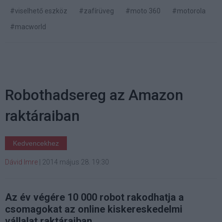
#viselhető eszköz
#zafírüveg
#moto 360
#motorola
#macworld
Robothadsereg az Amazon
raktáraiban
Kedvencekhez
Dávid Imre
|
2014 május 28. 19:30
Az év végére 10 000 robot rakodhatja a
csomagokat az online kiskereskedelmi
vállalat raktáraiban.