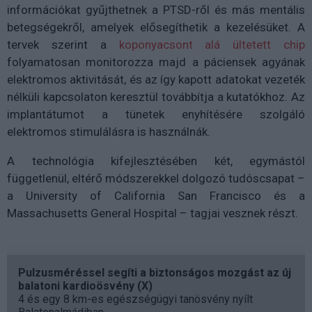
információkat gyűjthetnek a PTSD-ről és más mentális
betegségekről, amelyek elősegíthetik a kezelésüket. A
tervek szerint a
koponyacsont alá ültetett chip
folyamatosan monitorozza majd a páciensek agyának
elektromos aktivitását, és az így kapott adatokat vezeték
nélküli kapcsolaton keresztül továbbítja a kutatókhoz. Az
implantátumot a tünetek enyhítésére szolgáló
elektromos stimulálásra is használnák.
A technológia kifejlesztésében két, egymástól
függetlenül, eltérő módszerekkel dolgozó tudóscsapat –
a University of California San Francisco és a
Massachusetts General Hospital – tagjai vesznek részt.
Pulzusméréssel segíti a biztonságos mozgást az új
balatoni kardioösvény (X)
4 és egy 8 km-es egészségügyi tanösvény nyílt