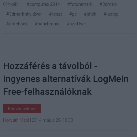
Címkék:
#computex 2014
#futuremark
#3dmark
#3dmark sky diver
#teszt
#pc
#játék
#laptop
#notebook
#benchmark
#szoftver
Hozzáférés a távolból -
Ingyenes alternatívák LogMeIn
Free-felhasználóknak
Kedvencekhez
Horváth Máté
|
2014 május 28. 18:30