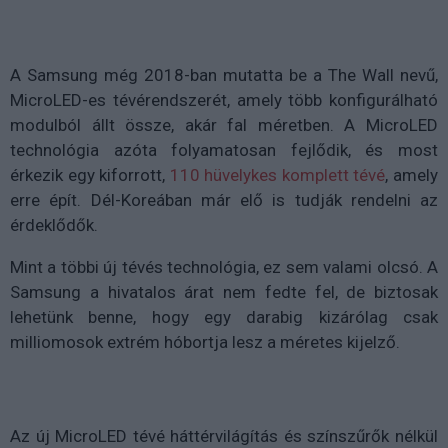
A Samsung még 2018-ban mutatta be a The Wall nevű,
MicroLED-es tévérendszerét, amely több konfigurálható
modulból állt össze, akár fal méretben. A MicroLED
technológia azóta folyamatosan fejlődik, és most
érkezik egy kiforrott,
110 hüvelykes komplett tévé
, amely
erre épít. Dél-Koreában már elő is tudják rendelni az
érdeklődők.
Mint a többi új tévés technológia, ez sem valami olcsó. A
Samsung a hivatalos árat nem fedte fel, de biztosak
lehetünk benne, hogy egy darabig kizárólag csak
milliomosok extrém hóbortja lesz a méretes kijelző.
Az új MicroLED tévé háttérvilágítás és színszűrők nélkül