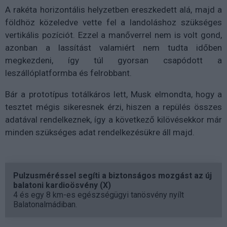
A rakéta horizontális helyzetben ereszkedett alá, majd a
földhöz közeledve vette fel a landoláshoz szükséges
vertikális pozíciót. Ezzel a manőverrel nem is volt gond,
azonban a lassítást valamiért nem tudta időben
megkezdeni, így túl gyorsan csapódott a
leszállóplatformba és felrobbant.
Bár a prototípus totálkáros lett, Musk elmondta, hogy a
tesztet mégis sikeresnek érzi, hiszen a repülés összes
adatával rendelkeznek, így a következő kilövésekkor már
minden szükséges adat rendelkezésükre áll majd.
Pulzusméréssel segíti a biztonságos mozgást az új
balatoni kardioösvény (X)
4 és egy 8 km-es egészségügyi tanösvény nyílt
Balatonalmádiban.