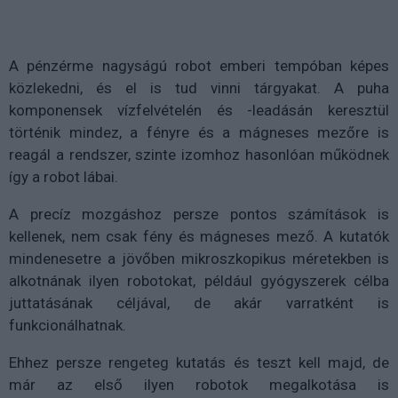
A pénzérme nagyságú robot emberi tempóban képes
közlekedni, és el is tud vinni tárgyakat. A puha
komponensek vízfelvételén és -leadásán keresztül
történik mindez, a fényre és a mágneses mezőre is
reagál a rendszer, szinte izomhoz hasonlóan működnek
így a robot lábai.
A precíz mozgáshoz persze pontos számítások is
kellenek, nem csak fény és mágneses mező. A kutatók
mindenesetre a jövőben mikroszkopikus méretekben is
alkotnának ilyen robotokat, például gyógyszerek célba
juttatásának céljával, de akár varratként is
funkcionálhatnak.
Ehhez persze rengeteg kutatás és teszt kell majd, de
már az első ilyen robotok megalkotása is