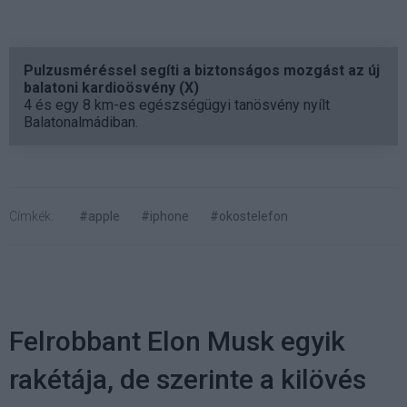
Pulzusméréssel segíti a biztonságos mozgást az új
balatoni kardioösvény (X)
4 és egy 8 km-es egészségügyi tanösvény nyílt
Balatonalmádiban.
Címkék:
#apple
#iphone
#okostelefon
Felrobbant Elon Musk egyik
rakétája, de szerinte a kilövés