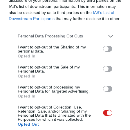
disclosure of your personal information by third parties on the
IAB’s list of downstream participants. This information may
Az készülékeken olyan feloldó kódot állítsunk be, mely
also be disclosed by us to third parties on the
IAB’s List of
nem tartalmaz személyes jellegű információkat
Downstream Participants
that may further disclose it to other
(születési évet), hiszen ezek nagyon könnyen feltörhetők.
third parties.
Alkalmazásokat csak a hivatalos digitális boltból
Please note that this website/app uses one or more Google
töltsünk le rájuk és itt is telepítsük mindig a legújabb
Personal Data Processing Opt Outs
services and may gather and store information including but
frissítéseket.
not limited to your visit or usage behaviour. You may click to
I want to opt-out of the Sharing of my
personal data.
grant or deny consent to Google and its third-party tags to
Laptopok és számítógépek esetében leginkább a tudatos
Opted In
use your data for below specified purposes in below Google
használatra érdemes felhívni a figyelmet, ugyanis itt
consent section.
I want to opt-out of the Sale of my
legalább olyan elővigyázatosság ajánlott, mint az utcára
Personal Data.
Opted In
kilépve. Mindenképp legyünk naprakészek az internet
veszélyeiből, főleg szülőként, hiszen így tudjuk megóvni
I want to opt-out of processing my
Personal Data for Targeted Advertising.
gyermekünket. Emellett javasolt az olyan biztonsági
Opted In
szoftverek használata, melyek különböző fenyegetések
ellen egyaránt védenek.
I want to opt-out of Collection, Use,
Retention, Sale, and/or Sharing of my
Personal Data that Is Unrelated with the
Purposes for which it was collected.
Opted Out