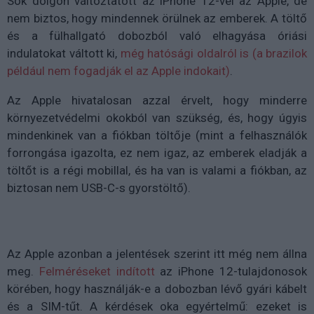
Sok dolgon változtatott az iPhone 12-vel az Apple, de
nem biztos, hogy mindennek örülnek az emberek. A töltő
és a fülhallgató dobozból való elhagyása óriási
indulatokat váltott ki,
még hatósági oldalról is (a brazilok
például nem fogadják el az Apple indokait)
.
Az Apple hivatalosan azzal érvelt, hogy minderre
környezetvédelmi okokból van szükség, és, hogy úgyis
mindenkinek van a fiókban töltője (mint a felhasználók
forrongása igazolta, ez nem igaz, az emberek eladják a
töltőt is a régi mobillal, és ha van is valami a fiókban, az
biztosan nem USB-C-s gyorstöltő).
Az Apple azonban a jelentések szerint itt még nem állna
meg.
Felméréseket indított
az iPhone 12-tulajdonosok
körében, hogy használják-e a dobozban lévő gyári kábelt
és a SIM-tűt. A kérdések oka egyértelmű: ezeket is