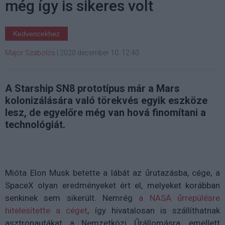
még így is sikeres volt
Kedvencekhez
Major Szabolcs
|
2020 december 10. 12:40
A Starship SN8 prototípus már a Mars
kolonizálására való törekvés egyik eszköze
lesz, de egyelőre még van hová finomítani a
technológiát.
Mióta Elon Musk betette a lábát az űrutazásba, cége, a
SpaceX olyan eredményeket ért el, melyeket korábban
senkinek sem sikerült. Nemrég
a NASA űrrepülésre
hitelesítette a céget
, így hivatalosan is szállíthatnak
asztronautákat a Nemzetközi Űrállomásra, emellett