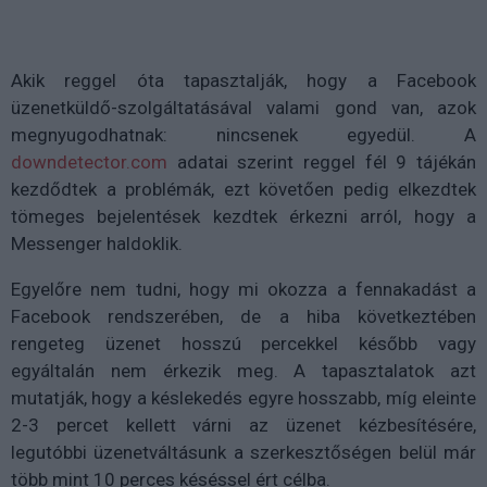
Akik reggel óta tapasztalják, hogy a Facebook
üzenetküldő-szolgáltatásával valami gond van, azok
megnyugodhatnak: nincsenek egyedül. A
downdetector.com
adatai szerint reggel fél 9 tájékán
kezdődtek a problémák, ezt követően pedig elkezdtek
tömeges bejelentések kezdtek érkezni arról, hogy a
Messenger haldoklik.
Egyelőre nem tudni, hogy mi okozza a fennakadást a
Facebook rendszerében, de a hiba következtében
rengeteg üzenet hosszú percekkel később vagy
egyáltalán nem érkezik meg. A tapasztalatok azt
mutatják, hogy a késlekedés egyre hosszabb, míg eleinte
2-3 percet kellett várni az üzenet kézbesítésére,
legutóbbi üzenetváltásunk a szerkesztőségen belül már
több mint 10 perces késéssel ért célba.