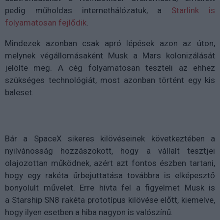
pedig műholdas internethálózatuk, a
Starlink is
folyamatosan fejlődik
.
Mindezek azonban csak apró lépések azon az úton,
melynek végállomásaként Musk a Mars kolonizálását
jelölte meg. A cég folyamatosan teszteli az ehhez
szükséges technológiát, most azonban történt egy kis
baleset.
Bár a SpaceX sikeres kilövéseinek következtében a
nyilvánosság hozzászokott, hogy a vállalt tesztjei
olajozottan működnek, azért azt fontos észben tartani,
hogy egy rakéta űrbejuttatása továbbra is elképesztő
bonyolult művelet. Erre hívta fel a figyelmet Musk is
a Starship SN8 rakéta prototípus kilövése előtt, kiemelve,
hogy ilyen esetben a hiba nagyon is valószínű.