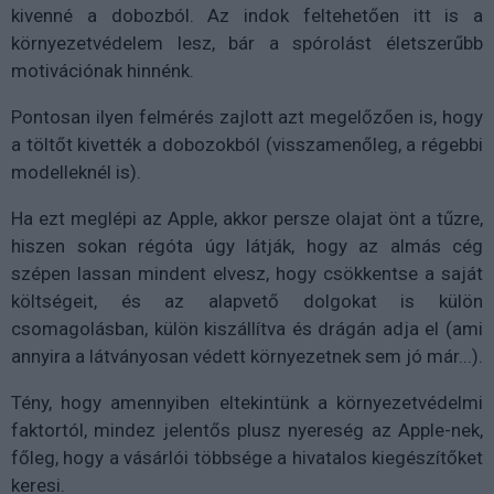
kivenné a dobozból. Az indok feltehetően itt is a
környezetvédelem lesz, bár a spórolást életszerűbb
motivációnak hinnénk.
Pontosan ilyen felmérés zajlott azt megelőzően is, hogy
a töltőt kivették a dobozokból (visszamenőleg, a régebbi
modelleknél is).
Ha ezt meglépi az Apple, akkor persze olajat önt a tűzre,
hiszen sokan régóta úgy látják, hogy az almás cég
szépen lassan mindent elvesz, hogy csökkentse a saját
költségeit, és az alapvető dolgokat is külön
csomagolásban, külön kiszállítva és drágán adja el (ami
annyira a látványosan védett környezetnek sem jó már...).
Tény, hogy amennyiben eltekintünk a környezetvédelmi
faktortól, mindez jelentős plusz nyereség az Apple-nek,
főleg, hogy a vásárlói többsége a hivatalos kiegészítőket
keresi.