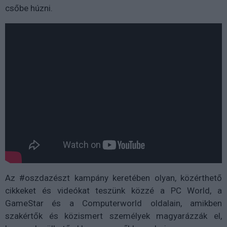
csőbe húzni.
Az
#oszdazészt
kampány keretében olyan, közérthető
cikkeket és videókat teszünk közzé a PC World, a
GameStar és a Computerworld oldalain, amikben
szakértők és közismert személyek magyarázzák el,