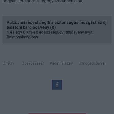
hogyan kerülhető el legegyszerűbben a baj.
Pulzusméréssel segíti a biztonságos mozgást az új
balatoni kardioösvény (X)
4 és egy 8 km-es egészségügyi tanösvény nyílt
Balatonalmádiban.
Címkék:
#oszdazészt
#adathalászat
#mogács dániel