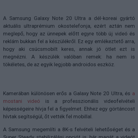
A Samsung Galaxy Note 20 Ultra a dél-koreai gyártó
aktuális ultraprémium okostelefonja, ezért aztán nem
meglepő, hogy az ünnepek előtt egyre több új videó és
reklám bukkan fel a készülékről. Ez egy emlékeztető arra,
hogy aki csúcsmobilt keres, annak jó ötlet ezt is
megnézni. A készülék valóban remek: ha nem is
tökéletes, de az egyik legjobb androidos eszköz.
Kamerában különösen erős a Galaxy Note 20 Ultra, és
a
mostani videó
is a professzionális videofelvételi
képességeire hívja fel a figyelmet. Ehhez egy görtáncost
hívtak segítségül, őt vették fel mobillal.
A Samsung megemlíti a 8K-s felvételi lehetőséget és a
Super Steady stabilizálási opciót is, bár magát a videót