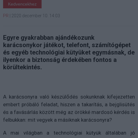
Kedvencekhez
PR
|
2020 december 10. 14:03
Egyre gyakrabban ajándékozunk
karácsonykor játékot, telefont, számítógépet
és egyéb technológiai kütyüket egymásnak, de
ilyenkor a biztonság érdekében fontos a
körültekintés.
A karácsonyra való készülődés sokunknak kifejezetten
embert próbáló feladat, hiszen a takarítás, a bejglisütés
és a favásárlás között még az örökké mardosó kérdés is
felbukkan: mit vegyek a másiknak karácsonyra?
A mai világban a technológiai kütyük általában jó