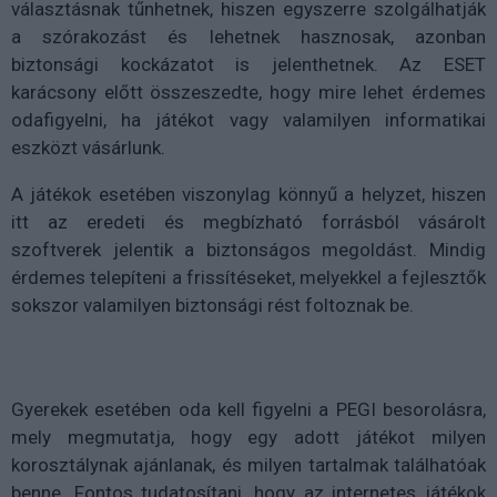
választásnak tűnhetnek, hiszen egyszerre szolgálhatják
a szórakozást és lehetnek hasznosak, azonban
biztonsági kockázatot is jelenthetnek. Az ESET
karácsony előtt összeszedte, hogy mire lehet érdemes
odafigyelni, ha játékot vagy valamilyen informatikai
eszközt vásárlunk.
A játékok esetében viszonylag könnyű a helyzet, hiszen
itt az eredeti és megbízható forrásból vásárolt
szoftverek jelentik a biztonságos megoldást. Mindig
érdemes telepíteni a frissítéseket, melyekkel a fejlesztők
sokszor valamilyen biztonsági rést foltoznak be.
Gyerekek esetében oda kell figyelni a PEGI besorolásra,
mely megmutatja, hogy egy adott játékot milyen
korosztálynak ajánlanak, és milyen tartalmak találhatóak
benne. Fontos tudatosítani, hogy az internetes játékok