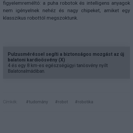
figyelemreméltó: a puha robotok és intelligens anyagok
nem igényelnek nehéz és nagy chipeket, amiket egy
klasszikus robottól megszoktunk.
Pulzusméréssel segíti a biztonságos mozgást az új
balatoni kardioösvény (X)
4 és egy 8 km-es egészségügyi tanösvény nyílt
Balatonalmádiban.
Címkék:
#tudomány
#robot
#robotika