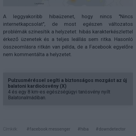
A leggyakoribb hibaüzenet, hogy nincs "Nincs
internetkapcsolat", de most egészen változatos
problémák színesítik a helyzetet: hibás karakterkészlettel
érkező üzenetek és a teljes leállás sem ritka. Hasonló
összeomlásra ritkán van példa, de a Facebook egyelőre
nem kommentálta a helyzetet.
Pulzusméréssel segíti a biztonságos mozgást az új
balatoni kardioösvény (X)
4 és egy 8 km-es egészségügyi tanösvény nyílt
Balatonalmádiban.
Címkék:
#facebook messenger
#hiba
#downdetector