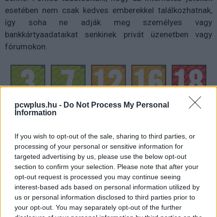
esetében nem csak kedves emberekkel találkozhatnak,
így soha ne adják meg személyes vagy
bankkártyaadataikat senkinek privát üzenetben vagy
fórumokon.
pcwplus.hu -
Do Not Process My Personal
Information
If you wish to opt-out of the sale, sharing to third parties, or
processing of your personal or sensitive information for
Az okoseszközök esetében már sokkal inkább ajánlott a
targeted advertising by us, please use the below opt-out
vásárlás előtti tájékozódás, hiszen csak megbízható
section to confirm your selection. Please note that after your
gyártótól érdemes vásárolni; ez legalább annyira
opt-out request is processed you may continue seeing
vonatkozik a mobilokra és tabletekre, mint azt
interest-based ads based on personal information utilized by
okosórákra és -karkötőkre vagy bármely más
us or personal information disclosed to third parties prior to
your opt-out. You may separately opt-out of the further
okoseszközre.