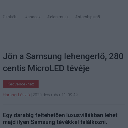
Címkék:
#spacex
#elon musk
#starship sn8
Jön a Samsung lehengerlő, 280
centis MicroLED tévéje
Kedvencekhez
Harangi László
|
2020 december 11. 09:49
Egy darabig feltehetően luxusvillákban lehet
majd ilyen Samsung tévékkel találkozni.