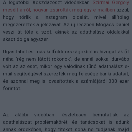
A legutóbbi
#oszdazészt videónkban
Szirmai Gergely
mesélt arról, hogyan zsarolták meg egy e-mailben
azzal,
hogy törlik a Instagram oldalát, mivel állítólag
megszerezték a jelszavát. Az új részben Mogács Dániel
veszi át tőle a szót, akinek az adathalász oldalakkal
akadt dolga egyszer.
Ugandából és más külföldi országokból is hívogatták őt
néha "rég nem látott rokonok", de ennél sokkal durvább
volt az az eset, mikor egy valódinak tűnő adathalász e-
mail segítségével szerezték meg felesége banki adatait,
és azonnal meg is lovasítottak a számlájáról 300 ezer
forintot.
Az alábbi videóban részletesen bemutatjuk az
adathalászat problémakörét, és tanácsokat is adunk
annak érdekében, hogy titeket soha ne tudjanak majd