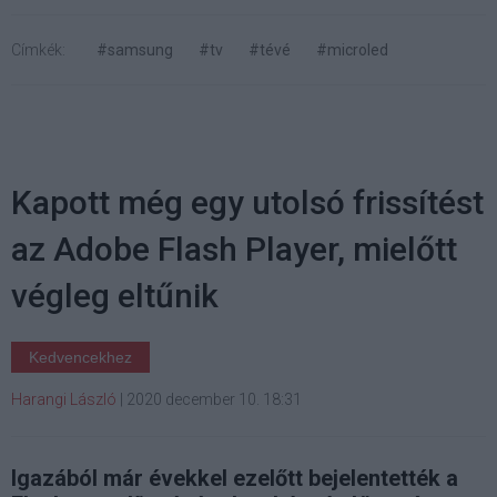
Címkék:
#samsung
#tv
#tévé
#microled
Kapott még egy utolsó frissítést
az Adobe Flash Player, mielőtt
végleg eltűnik
Kedvencekhez
Harangi László
|
2020 december 10. 18:31
Igazából már évekkel ezelőtt bejelentették a