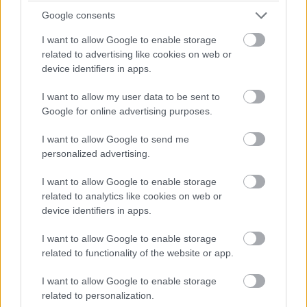
Pulzusméréssel segíti a biztonságos mozgást az új
balatoni kardioösvény (X)
Google consents
4 és egy 8 km-es egészségügyi tanösvény nyílt
I want to allow Google to enable storage
Balatonalmádiban.
related to advertising like cookies on web or
device identifiers in apps.
I want to allow my user data to be sent to
Google for online advertising purposes.
Címkék:
#karácsony
#ajándék
#telefon
#laptop
#játék
#eset
I want to allow Google to send me
personalized advertising.
I want to allow Google to enable storage
related to analytics like cookies on web or
device identifiers in apps.
Itt egy fénnyel működő,
I want to allow Google to enable storage
vízalapú robot, ami táncol is
related to functionality of the website or app.
I want to allow Google to enable storage
related to personalization.
Kedvencekhez