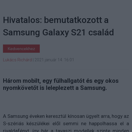
Hivatalos: bemutatkozott a
Samsung Galaxy S21 család
Kedvencekhez
Lukács Richárd
|
2021 január 14. 16:01
Három mobilt, egy fülhallgatót és egy okos
nyomkövetőt is leleplezett a Samsung.
A Samsung éveken keresztül kínosan ügyelt arra, hogy az
S-szériás készülékei elől semmi ne happolhassa el a
rivaldafényt, így bár a tavaszi modellek szinte minden