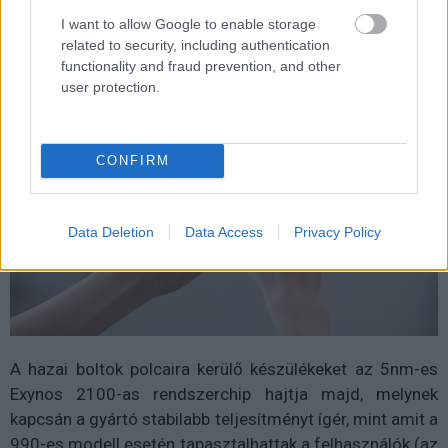
külön kell beszerezni a telefonhoz.
I want to allow Google to enable storage
related to security, including authentication
functionality and fraud prevention, and other
user protection.
CONFIRM
Data Deletion
Data Access
Privacy Policy
A hazai boltok polcaira kerülő készülékeket az 5nm-es
Exynos 2100-as rendszerchip hajtja majd, melynek
kapcsán a gyártó stabilabb teljesítményt ígér, mint amit a
990-es modell esetén tapasztalhattak a felhasználók (az