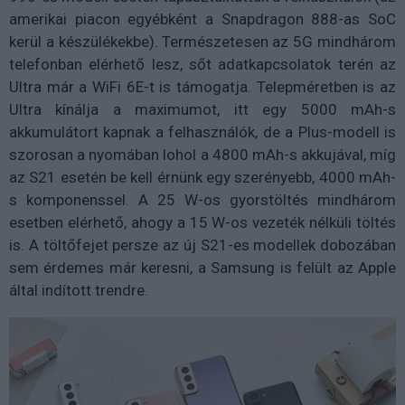
amerikai piacon egyébként a Snapdragon 888-as SoC
kerül a készülékekbe). Természetesen az 5G mindhárom
telefonban elérhető lesz, sőt adatkapcsolatok terén az
Ultra már a WiFi 6E-t is támogatja. Telepméretben is az
Ultra kínálja a maximumot, itt egy 5000 mAh-s
akkumulátort kapnak a felhasználók, de a Plus-modell is
szorosan a nyomában lohol a 4800 mAh-s akkujával, míg
az S21 esetén be kell érnünk egy szerényebb, 4000 mAh-
s komponenssel. A 25 W-os gyorstöltés mindhárom
esetben elérhető, ahogy a 15 W-os vezeték nélküli töltés
is. A töltőfejet persze az új S21-es modellek dobozában
sem érdemes már keresni, a Samsung is felült az Apple
által indított trendre.