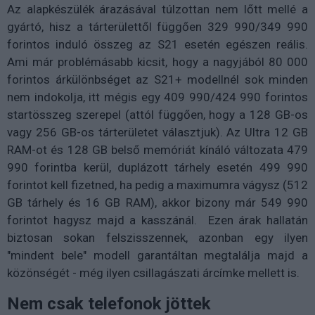
Az alapkészülék árazásával túlzottan nem lőtt mellé a
gyártó, hisz a tárterülettől függően 329 990/349 990
forintos induló összeg az S21 esetén egészen reális.
Ami már problémásabb kicsit, hogy a nagyjából 80 000
forintos árkülönbséget az S21+ modellnél sok minden
nem indokolja, itt mégis egy 409 990/424 990 forintos
startösszeg szerepel (attól függően, hogy a 128 GB-os
vagy 256 GB-os tárterületet választjuk). Az Ultra 12 GB
RAM-ot és 128 GB belső memóriát kínáló változata 479
990 forintba kerül, duplázott tárhely esetén 499 990
forintot kell fizetned, ha pedig a maximumra vágysz (512
GB tárhely és 16 GB RAM), akkor bizony már 549 990
forintot hagysz majd a kasszánál. Ezen árak hallatán
biztosan sokan felszisszennek, azonban egy ilyen
"mindent bele" modell garantáltan megtalálja majd a
közönségét - még ilyen csillagászati árcímke mellett is.
Nem csak telefonok jöttek