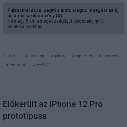
Pulzusméréssel segíti a biztonságos mozgást az új
balatoni kardioösvény (X)
4 és egy 8 km-es egészségügyi tanösvény nyílt
Balatonalmádiban.
Címkék:
#samsung
#galaxy
#unpacked
#esemény
#bemutató
#ces2021
Előkerült az iPhone 12 Pro
prototípusa