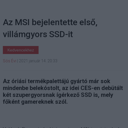
Az MSI bejelentette első,
villámgyors SSD-it
Kedvencekhez
Sós Évi
|
2021 január 14. 20:33
Az óriási termékpalettájú gyártó már sok
mindenbe belekóstolt, az idei CES-en debütált
két szupergyorsnak ígérkező SSD is, mely
főként gamereknek szól.