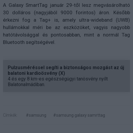
A Galaxy SmartTag január 29-től lesz megvásárolható
30 dolláros (nagyjából 9000 forintos) áron. Később
érkezni fog a Tag+ is, amely ultra-wideband (UWB)
hullámokkal méri be az eszközöket, vagyis nagyobb
hatótávolsággal és pontosabban, mint a normál Tag
Bluetooth segítségével.
Pulzusméréssel segíti a biztonságos mozgást az új
balatoni kardioösvény (X)
4 és egy 8 km-es egészségügyi tanösvény nyílt
Balatonalmádiban.
Címkék:
#samsung
#samsung galaxy samrttag