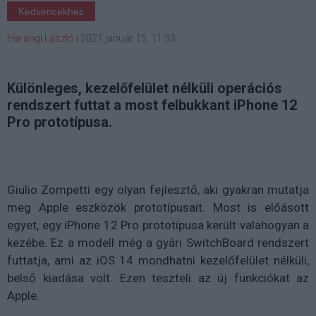
Kedvencekhez
Harangi László
|
2021 január 15. 11:33
Különleges, kezelőfelület nélküli operációs
rendszert futtat a most felbukkant iPhone 12
Pro prototípusa.
Giulio Zompetti egy olyan fejlesztő, aki gyakran mutatja
meg Apple eszközök prototípusait. Most is előásott
egyet, egy iPhone 12 Pro prototípusa került valahogyan a
kezébe. Ez a modell még a gyári SwitchBoard rendszert
futtatja, ami az iOS 14 mondhatni kezelőfelület nélküli,
belső kiadása volt. Ezen teszteli az új funkciókat az
Apple.