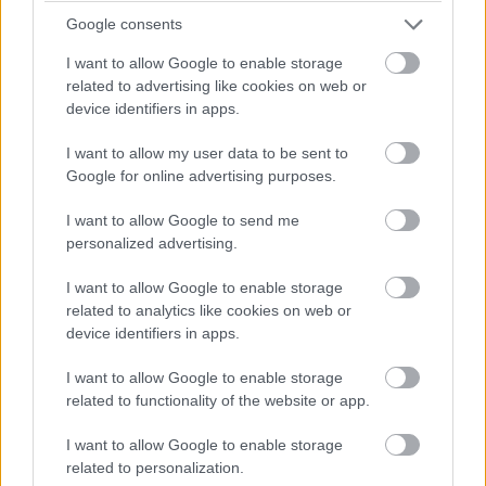
Google consents
Egységes, új dizájnt kapott mindhárom modell, melynek
I want to allow Google to enable storage
különlegességét a jelentősen átdolgozott kamera-
related to advertising like cookies on web or
device identifiers in apps.
félsziget adja. A telefonoknak remekül áll ez az új
dizájnelem, bár a praktikussága már megkérdőjelezhető,
I want to allow my user data to be sent to
hisz a teljes elrejtéséhez meglehetősen méretes tokokra
Google for online advertising purposes.
lesz szükség.
I want to allow Google to send me
A friss telefonok 120 Hz-es képfrissítést kínáló Dynamic
personalized advertising.
AMOLED X2-es megjelenítővel szerelve érkeznek, a
I want to allow Google to enable storage
megjelenítő képátlója pedig az S21-nél 6,2, az S21+
related to analytics like cookies on web or
esetén 6,7, míg az Ultra modellnél 6,8 hüvelykes. Már a
device identifiers in apps.
kijelző terén is jelentősen eltávolodik a család másik két
tagjától az Ultra, hisz míg az olcsóbb modellek a 120 Hz-
I want to allow Google to enable storage
es képfrissítést csupán FullHD+ felbontáson képesek
related to functionality of the website or app.
hozni, addig a prémium flagshipnek ez a QHD-s érték
I want to allow Google to enable storage
mellett sem jelent gondot. Sőt, a legdrágább modell még
related to personalization.
S Pen kompatibilitást is kapott, igaz, az érintőceruzát