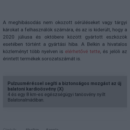
A meghibásodás nem okozott sérüléseket vagy tárgyi
károkat a felhasználók számára, és az is kiderült, hogy a
2020 júliusa és októbere között gyártott eszközök
esetében történt a gyártási hiba. A Belkin a hivatalos
közleményt több nyelven is
elérhetővé tette
, és jelöli az
érintett termékek sorozatszámát is.
Pulzusméréssel segíti a biztonságos mozgást az új
balatoni kardioösvény (X)
4 és egy 8 km-es egészségügyi tanösvény nyílt
Balatonalmádiban.