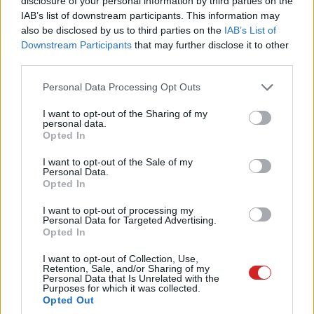
Amint már megszokhattuk, ismételten három modellel
disclosure of your personal information by third parties on the
IAB’s list of downstream participants. This information may
kísérli meg a csúcstámadást a Samsung, és az
also be disclosed by us to third parties on the
IAB’s List of
elnevezések terén sem változtatott a cég a jól bevált
Downstream Participants
that may further disclose it to other
receptjén: az S21 mellett kapunk egy S21+, valamint egy
third parties.
S21 Ultra jelzésű készüléket is. Előbbi kettő esetén a
Please note that this website/app uses one or more Google
Personal Data Processing Opt Outs
méretbeli különbségeken felül lényeges eltérés nem
services and may gather and store information including but
igazán akad, az Ultra modell azonban igyekszik rájuk
not limited to your visit or usage behaviour. You may click to
I want to opt-out of the Sharing of my
licitálni minden szempontból.
personal data.
grant or deny consent to Google and its third-party tags to
Opted In
use your data for below specified purposes in below Google
consent section.
I want to opt-out of the Sale of my
Personal Data.
Opted In
I want to opt-out of processing my
Personal Data for Targeted Advertising.
Opted In
I want to opt-out of Collection, Use,
Retention, Sale, and/or Sharing of my
Personal Data that Is Unrelated with the
Purposes for which it was collected.
Opted Out