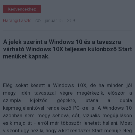
Kedvencekhez
Harangi László
|
2021 január 15. 12:59
A jelek szerint a Windows 10 és a tavaszra
várható Windows 10X teljesen különböző Start
menüket kapnak.
Elég sokat késett a Windows 10X, de ha minden jól
megy, idén tavasszal végre megérkezik, először a
szimpla kijelzős gépekre, utána a dupla
képmegjelenítővel rendelkező PC-kre is. A Windows 10
azonban nem megy sehová, sőt, vizuális megújuláson
esik majd át - erről már többször lehetett hallani. Most
viszont úgy néz ki, hogy a két rendszer Start menüje elég