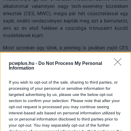
alkalommal valamilyen nagy tech-esemény közelében
érkeztek (CES, MWC), mégis pár hét csúsztatással egy
saját, önálló rendezvényen kapták meg azt a bemutatót,
ami az év első felében a csúcsliga trónusáért küzdő
modelleknek kijárt.
Most azonban úgy tűnik, a jelenleg is javában zajló CES
bejelentésekben gazdag forgatagában a konkurensek
hírei elől próbálja meg lopni a showt a dél-koreai gyártó,
pcwplus.hu -
Do Not Process My Personal
Information
hisz a Galaxy család legújabb tagjairól már év elején
lerántották a leplet. Meglepetés persze nem igazán akad,
If you wish to opt-out of the sale, sharing to third parties, or
a szivárogtatók egészen jól eltaláltak mindent, de
processing of your personal or sensitive information for
nézzük tételesen, mit is rejt a Galaxy S21 széria!
targeted advertising by us, please use the below opt-out
section to confirm your selection. Please note that after your
opt-out request is processed you may continue seeing
interest-based ads based on personal information utilized by
Tripla 21
us or personal information disclosed to third parties prior to
your opt-out. You may separately opt-out of the further