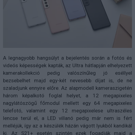
A legnagyobb hangsúlyt a bejelentés során a fotós és
videós képességek kapták, az Ultra hátlapján elhelyezett
kamerakollekció pedig valószínűleg jó eséllyel
bezsebelhet majd egy-két nevesebb díjat is, de ne
szaladjunk ennyire előre. Az alapmodell kameraszigetén
három képalkotó foglal helyet, a 12 megapixeles
nagylátószögű főmodul mellett egy 64 megapixeles
telefotó, valamint egy 12 megapixelese ultraszéles
lencse terül el, a LED villanó pedig már nem is fért
melléjük, így az a készülék házán vágott lyukból kandikál
ki. Az S21+ esetén szintén ezek fogadják majd a