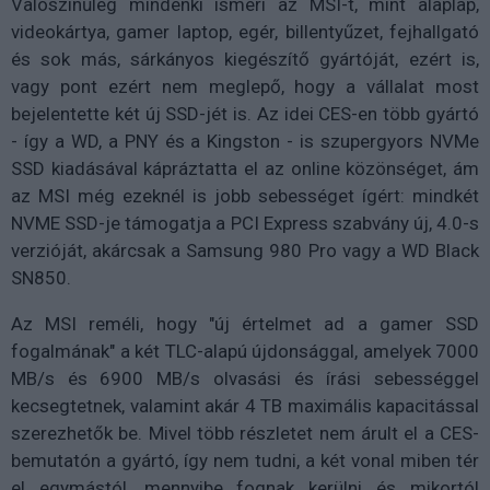
Valószínűleg mindenki ismeri az MSI-t, mint alaplap,
videokártya, gamer laptop, egér, billentyűzet, fejhallgató
és sok más, sárkányos kiegészítő gyártóját, ezért is,
vagy pont ezért nem meglepő, hogy a vállalat most
bejelentette két új SSD-jét is. Az idei CES-en több gyártó
- így a WD, a PNY és a Kingston - is szupergyors NVMe
SSD kiadásával kápráztatta el az online közönséget, ám
az MSI még ezeknél is jobb sebességet ígért: mindkét
NVME SSD-je támogatja a PCI Express szabvány új, 4.0-s
verzióját, akárcsak a Samsung 980 Pro vagy a WD Black
SN850.
Az MSI reméli, hogy "új értelmet ad a gamer SSD
fogalmának" a két TLC-alapú újdonsággal, amelyek 7000
MB/s és 6900 MB/s olvasási és írási sebességgel
kecsegtetnek, valamint akár 4 TB maximális kapacitással
szerezhetők be. Mivel több részletet nem árult el a CES-
bemutatón a gyártó, így nem tudni, a két vonal miben tér
el egymástól, mennyibe fognak kerülni és mikortól