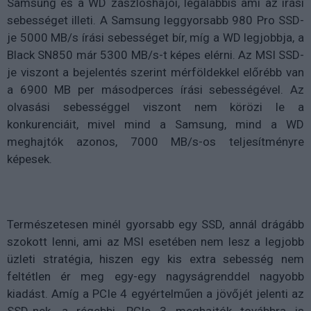
Samsung és a WD zászlóshajói, legalábbis ami az írási
sebességet illeti. A Samsung leggyorsabb 980 Pro SSD-
je 5000 MB/s írási sebességet bír, míg a WD legjobbja, a
Black SN850 már 5300 MB/s-t képes elérni. Az MSI SSD-
je viszont a bejelentés szerint mérföldekkel előrébb van
a 6900 MB per másodperces írási sebességével. Az
olvasási sebességgel viszont nem körözi le a
konkurenciáit, mivel mind a Samsung, mind a WD
meghajtók azonos, 7000 MB/s-os teljesítményre
képesek.
Természetesen minél gyorsabb egy SSD, annál drágább
szokott lenni, ami az MSI esetében nem lesz a legjobb
üzleti stratégia, hiszen egy kis extra sebesség nem
feltétlen ér meg egy-egy nagyságrenddel nagyobb
kiadást. Amíg a PCIe 4 egyértelműen a jövőjét jelenti az
SSD-nek, a régebbi, PCIe 3 meghajtók továbbra is