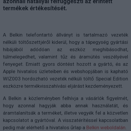
azonnali hatállyal felfüggeszti az érintett
termékek értékesítését.
A Belkin telefontartó állványt is tartalmazó vezeték
nélküli töltőszettjéről kiderül, hogy a tápegység gyártási
hibájából adódóan az eszköz meghibásodhat,
túlmelegedhet, valamint tűz és áramütés veszélyével
fenyeget. Emiatt gyors döntést hozott a gyártó, és az
Apple hivatalos üzleteiben és webshopjában is kapható
WIZ003 hordozható vezeték nélküli töltő Special Edition
eszközre termékvisszahívási eljárást kezdeményezett.
A Belkin a közleményben felhívja a vásárlók figyelmét,
hogy azonnal hagyják abba annak használatát, és
áramtalanítsák a terméket, illetve vegyék fel a közvetlen
kapcsolatot a gyártóval. A visszatérítéssel kapcsolatban
pedig már elérhető a hivatalos űrlap a
Belkin weboldalán
.