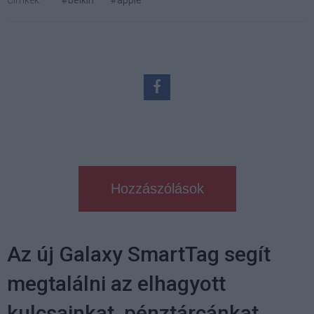
Címkék:
#belkin
#apple
Hozzászólások
Az új Galaxy SmartTag segít
megtalálni az elhagyott
kulcsainkat, pénztárcánkat