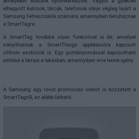
amelyeket ellátunk nyomkeresővel. Vagyis a gyakran
elhagyott kulcsok, tárcák, telefonok ideje végleg lejárt a
Samsung felhasználók számára, amennyiben beruháznak
a SmartTagre.
A SmartTag továbbá olyan funkcióval is bír, amellyel
irányíthatóak a SmartThings applikációra kapcsolt
otthoni eszközök is. Egy gombnyomással kapcsolható
például a lámpa a lakásban, amennyiben erre lenne igény.
A Samsung egy rövid promóciós videót is közzétett a
SmartTagről, ez alább látható.