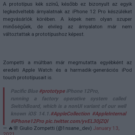
A prototípus kék színű, később ez bizonyult az egyik
legkedveltebb árnyalatnak az iPhone 12 Pro készüléket
megvásárlók körében. A képek nem olyan szuper
minőségűek, de elvileg az árnyalaton már nem
változtattak a prototípushoz képest.
Zompetti a múltban már megmutatta egyébként az
eredeti Apple Watch és a harmadik-generációs iPod
touch prototípusait is.
Pacific Blue
#prototype
iPhone 12Pro,
running a factory operative system called
SwitchBoard, which is a nonUI variant of our well
known iOS 14.1.
#AppleCollection
#AppleInternal
#iPhone12Pro
pic.twitter.com/yvEL30jZQl
— 🔥🌸 Giulio Zompetti (@1nsane_dev)
January 13,
2021