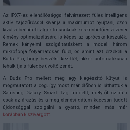
Az IPX7-es ellenállósággal felvértezett füles intelligens
aktív zajszűréssel kívánja a maximumot nyújtani, ezen
kívül a beépített algoritmusoknak köszönhetően a zenei
élmény optimalizálására is képes az aprócska készülék.
Remek kényelmi szolgáltatásként a modell három
mikrofonja folyamatosan fülel, és amint azt érzékeli a
Buds Pro, hogy beszélni kezdtél, akkor automatikusan
lehalkítja a füledbe üvöltő zenét.
A Buds Pro mellett még egy kiegészítő kütyüt is
megmutatott a cég, így most már élőben is láthattuk a
Samsung Galaxy Smart Tag modellt, melyről szintén
csak az árazás és a megjelenési dátum kapcsán tudott
újdonsággal szolgálni a gyártó, minden más már
korábban kiszivárgott
.