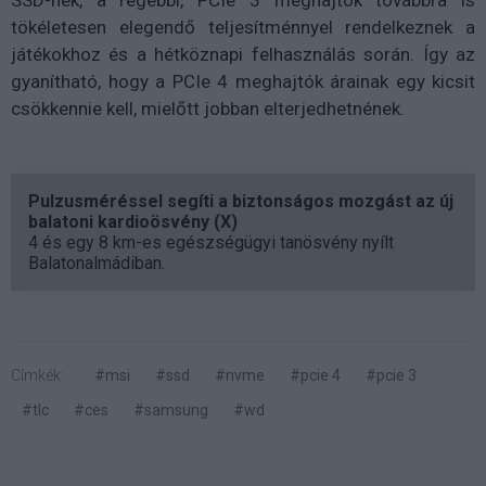
tökéletesen elegendő teljesítménnyel rendelkeznek a
játékokhoz és a hétköznapi felhasználás során. Így az
gyanítható, hogy a PCIe 4 meghajtók árainak egy kicsit
csökkennie kell, mielőtt jobban elterjedhetnének.
Pulzusméréssel segíti a biztonságos mozgást az új
balatoni kardioösvény (X)
4 és egy 8 km-es egészségügyi tanösvény nyílt
Balatonalmádiban.
Címkék:
#msi
#ssd
#nvme
#pcie 4
#pcie 3
#tlc
#ces
#samsung
#wd