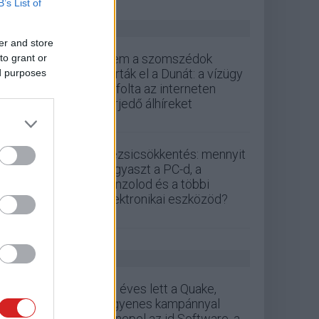
B’s List of
ZÖLD PÁLYA
er and store
Nem a szomszédok
to grant or
zárták el a Dunát: a vízügy
ed purposes
cáfolta az interneten
terjedő álhíreket
Rezsicsökkentés: mennyit
fogyaszt a PC-d, a
konzolod és a többi
elektronikai eszközöd?
GS HÍREK
30 éves lett a Quake,
ingyenes kampánnyal
ünnepel az id Software, a