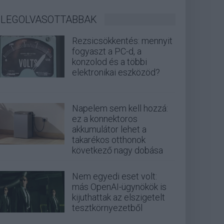
LEGOLVASOTTABBAK
Rezsicsökkentés: mennyit
fogyaszt a PC-d, a
konzolod és a többi
elektronikai eszközöd?
Napelem sem kell hozzá:
ez a konnektoros
akkumulátor lehet a
takarékos otthonok
következő nagy dobása
Nem egyedi eset volt:
más OpenAI-ügynökök is
kijuthattak az elszigetelt
tesztkörnyezetből