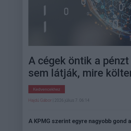
A cégek öntik a pénzt
sem látják, mire költ
Kedvencekhez
Hajdú Gábor
|
2026 július 7. 06:14
A KPMG szerint egyre nagyobb gond az