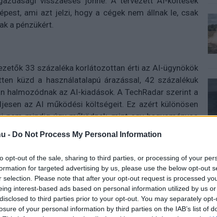
 gazdasági visszaesés jönne. A tervezett AI-költések
épest, ami azt jelzi, hogy a cégek nem állnak le, csak
ak a pénzükért.
ezetők 33 százaléka korlátozottan érti az AI-ügynökök
etten küzd a használatalapú árazással, 42 százalékuk
yan halmozódnak az AI-kiadások. A TechRadar szerint a
ljesen az AI működési költségeit. Ez azért különösen
égei nem mindig úgy működnek, mint egy hagyományos
rdezések, feldolgozott adatok, ügynöki műveletek vagy
u -
Do Not Process My Personal Information
használat gyors felfutása váratlanul nagy kiadásokat
egy automatizált AI-ügynök elsőre olcsó kísérletnek
to opt-out of the sale, sharing to third parties, or processing of your per
lehet belőle.
formation for targeted advertising by us, please use the below opt-out s
r selection. Please note that after your opt-out request is processed y
echRadar által idézett adatok szerint a vállalatok 49
eing interest-based ads based on personal information utilized by us or
 leállított AI-stratégiát költségaggályok miatt, 22
disclosed to third parties prior to your opt-out. You may separately opt-
zámításba vesz, ami korábban csak 15 százalékra volt
losure of your personal information by third parties on the IAB’s list of