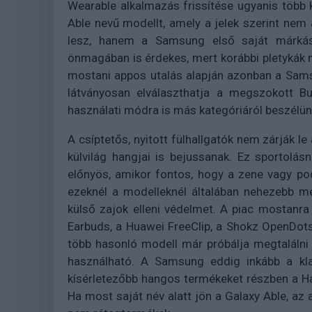
Wearable alkalmazás frissítése ugyanis több 
Able nevű modellt, amely a jelek szerint ne
lesz, hanem a Samsung első saját márkás, c
önmagában is érdekes, mert korábbi pletykák
mostani appos utalás alapján azonban a Samsu
látványosan elválaszthatja a megszokott Bu
használati módra is más kategóriáról beszélün
A csíptetős, nyitott fülhallgatók nem zárják le
külvilág hangjai is bejussanak. Ez sportolásn
előnyös, amikor fontos, hogy a zene vagy podc
ezeknél a modelleknél általában nehezebb me
külső zajok elleni védelmet. A piac mostanra 
Earbuds, a Huawei FreeClip, a Shokz OpenDots
több hasonló modell már próbálja megtalálni
használható. A Samsung eddig inkább a kl
kísérletezőbb hangos termékeket részben a H
Ha most saját név alatt jön a Galaxy Able, az 