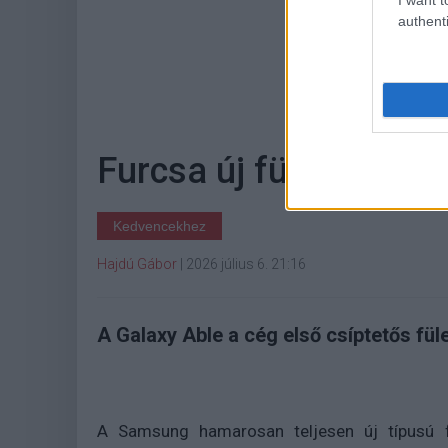
authenti
Hoz
Furcsa új fülhallgató
Kedvencekhez
Hajdú Gábor
|
2026 július 6. 21:16
A Galaxy Able a cég első csíptetős füle
A Samsung hamarosan teljesen új típusú fül