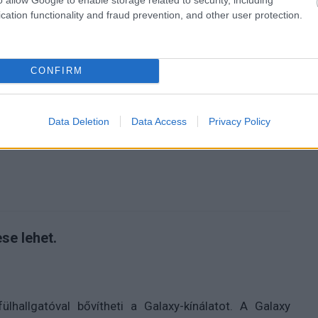
cation functionality and fraud prevention, and other user protection.
zászólások
CONFIRM
val készülhet a Samsung
Data Deletion
Data Access
Privacy Policy
se lehet.
hallgatóval bővítheti a Galaxy-kínálatot. A Galaxy