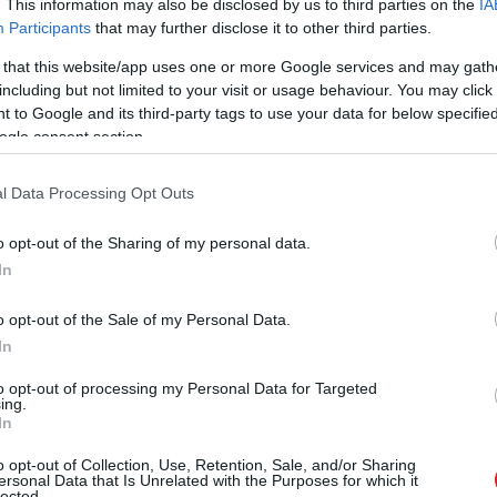
. This information may also be disclosed by us to third parties on the
IA
és kezd elmozdulni a "melyik modell a legokosabb"
Participants
that may further disclose it to other third parties.
ta" irányába. A KPMG szerint éles különbség van azok
énylegesen felel az AI-eredményekért, és azok között,
 that this website/app uses one or more Google services and may gath
including but not limited to your visit or usage behaviour. You may click 
nt fut. Ahol a vezérigazgató felel az AI-alapú döntések
 to Google and its third-party tags to use your data for below specifi
gyobb arányban számolnak be magabiztos stratégiáról,
ogle consent section.
.
 szerint azok a szervezetek, amelyek erős rálátással
l Data Processing Opt Outs
 eséllyel jelentenek kialakult megtérülést, mint azok,
o opt-out of the Sharing of my personal data.
b Fisher, a KPMG globális tanácsadási vezetője szerint
In
entkérdés, mint technológiai kérdés. Ez a felismerés
et. Az elmúlt években sok vállalat úgy kezdett AI-
o opt-out of the Sale of my Personal Data.
se volt. Most viszont jön az a fázis, amikor a pénzügyi
In
érik be azzal, hogy a cég "használ AI-t". Azt akarják
ást, mennyi munkát vált ki, és javít-e bármit a bevételen
to opt-out of processing my Personal Data for Targeted
ing.
In
t el, csak belépett egy kellemetlenebb korszakba. A
o opt-out of Collection, Use, Retention, Sale, and/or Sharing
ersonal Data that Is Unrelated with the Purposes for which it
re kevésbé lehet eladni puszta varázsszóként. Aki nem
lected.