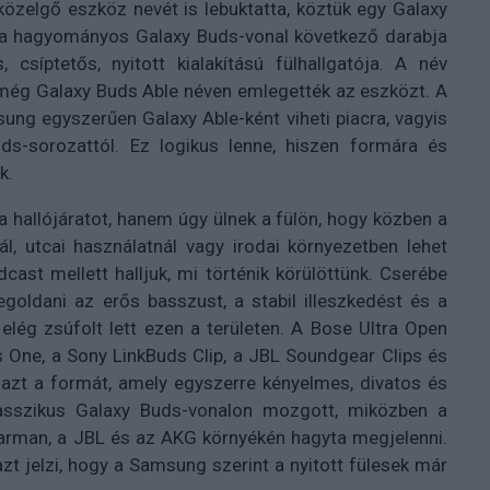
közelgő eszköz nevét is lebuktatta, köztük egy Galaxy
m a hagyományos Galaxy Buds-vonal következő darabja
síptetős, nyitott kialakítású fülhallgatója. A név
 még Galaxy Buds Able néven emlegették az eszközt. A
ng egyszerűen Galaxy Able-ként viheti piacra, vagyis
ds-sorozattól. Ez logikus lenne, hiszen formára és
k.
 a hallójáratot, hanem úgy ülnek a fülön, hogy közben a
ál, utcai használatnál vagy irodai környezetben lehet
ast mellett halljuk, mi történik körülöttünk. Cserébe
goldani az erős basszust, a stabil illeszkedést és a
elég zsúfolt lett ezen a területen. A Bose Ultra Open
 One, a Sony LinkBuds Clip, a JBL Soundgear Clips és
 azt a formát, amely egyszerre kényelmes, divatos és
asszikus Galaxy Buds-vonalon mozgott, miközben a
arman, a JBL és az AKG környékén hagyta megjelenni.
azt jelzi, hogy a Samsung szerint a nyitott fülesek már