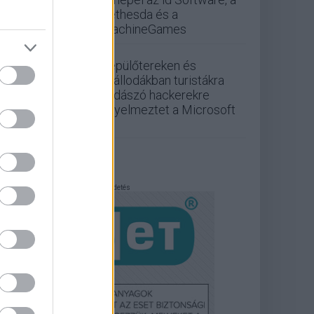
Bethesda és a
MachineGames
Repülőtereken és
szállodákban turistákra
vadászó hackerekre
figyelmeztet a Microsoft
Hirdetés