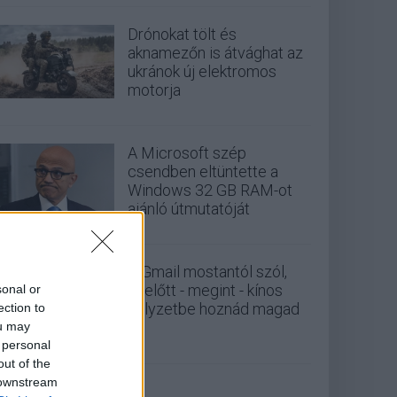
Drónokat tölt és
aknamezőn is átvághat az
ukránok új elektromos
motorja
A Microsoft szép
csendben eltüntette a
Windows 32 GB RAM-ot
ajánló útmutatóját
A Gmail mostantól szól,
mielőtt - megint - kínos
sonal or
helyzetbe hoznád magad
ection to
ou may
 personal
out of the
 downstream