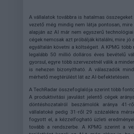
A vállalatok továbbra is hatalmas összegeket 
vezető még mindig nem látja pontosan, mire
alapján az AI már nem egyszerű technológiai 
cégek nemcsak azt próbálják kitalálni, mire jó 
egyáltalán követni a költségeit. A KPMG töb
legalább 50 millió dolláros éves bevételű v
gyorsul, egyre több szervezetnél válik a mind
is nehezen bizonyítható. A válaszadók mind
mérhető megtérülést lát az AI-befektetésein.
A TechRadar összefoglalója szerint több font
A produktivitási javulást jelentő cégek arán
döntéshozatalról beszámolók aránya 41-rő
vállalatoké pedig 31-ről 29 százalékra mérs
fogyott el, a kézzelfogható üzleti eredmén
tovább a rendszerbe. A KPMG szerint a vez