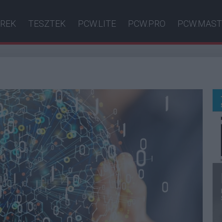
ÍREK
TESZTEK
PCW.LITE
PCW.PRO
PCW.MAST