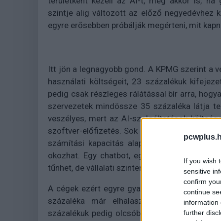
területként kezeli az AI-t, még akkor is, ha
szintje alig változott az előző negyedévhez k
egyre erősebben próbálják megérteni, mit kapn
Itt jön a legnagyobb gond. A KPMG szerint a v
használati költségeit, 23 százalékuk kifejez
pedig csak részleges rálátással bír arra, hog
szervezetek mindössze 35 százaléka látja te
veszélyes, mert az AI-szolgáltatások költs
szoftver-előfizetés. Sok modell tokenek, leké
pcwplus.h
számítási kapacitás alapján számláz, így a 
okozhat. Egy chatbot, egy kódolósegéd vagy 
If you wish 
tűnhet, de vállalati szinten hamar komoly tétel 
sensitive in
confirm you
A cégek ezért egyre gyakrabban fékeznek. A T
continue se
százaléka már elhalasztott, szűkített vagy
information 
százalékuk pedig olcsóbb AI-modelleket is s
further disc