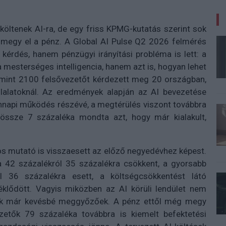
költenek AI-ra, de egy friss KPMG-kutatás szerint sok
 megy el a pénz. A Global AI Pulse Q2 2026 felmérés
kérdés, hanem pénzügyi irányítási probléma is lett: a
a mesterséges intelligencia, hanem azt is, hogyan lehet
b mint 2100 felsővezetőt kérdezett meg 20 országban,
állalatoknál. Az eredmények alapján az AI bevezetése
ennapi működés részévé, a megtérülés viszont továbbra
össze 7 százaléka mondta azt, hogy már kialakult,
os mutató is visszaesett az előző negyedévhez képest.
ya 42 százalékról 35 százalékra csökkent, a gyorsabb
l 36 százalékra esett, a költségcsökkentést látó
éklődött. Vagyis miközben az AI körüli lendület nem
yek már kevésbé meggyőzőek. A pénz ettől még megy
etők 79 százaléka továbbra is kiemelt befektetési