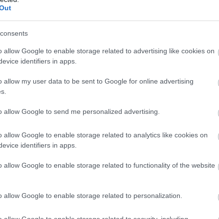
Out
yítani a megtérülést sem. És ha az AI-befektetések
b-utóbb minden vezetőnek választ kell adnia arra az
ltak elkerülni: pontosan mennyit keresünk azon, hogy
consents
o allow Google to enable storage related to advertising like cookies on
evice identifiers in apps.
o allow my user data to be sent to Google for online advertising
s.
 új balatoni kardioösvény (X)
atonalmádiban.
to allow Google to send me personalized advertising.
o allow Google to enable storage related to analytics like cookies on
evice identifiers in apps.
erséges intelligencia
o allow Google to enable storage related to functionality of the website
o allow Google to enable storage related to personalization.
Tetszik
o allow Google to enable storage related to security, including