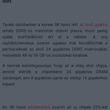
nőtt.
Tavaly októberben a koreai SK hynix lett
az első gyártó
,
amely DDR5-ös memóriát dobott piacra, most pedig
újabb mérföldkövet ért el a vállalat. A cég
sajtóközleménye szerint ugyanis már kiszállították a
partnereiknek az első 24 gigabites DDR5 memóriákat,
melyekből 48 és 96 GB-os modulokat kínálnak.
A termék különlegessége, hogy ez a világ első chipje,
aminél elérték a chipenkénti 24 gigabites DRAM
sűrűséget, ami 8 gigabites ugrás az eddigi 16 gigabithez
képest.
Az SK hynix
közleménye
szerint az új chipek 25%-kal