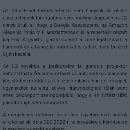
Az S95QR-ból természetesen nem hiányzik az online
asszisztensek támogatása sem, melynek kapcsán az LG
annyit árult el, hogy a Google Asszisztens, az Amazon
Alexa és "más M.I. asszisztensek" is a repertoár részét
képezik. A gyártó ígérete szerint a zene lejátszását, a
hangerőt és a hangzási módokat is tudjuk majd beszéd
útján kezelni.
Az LG továbbá a játékosokra is gondolt: projektor
változtatható frissítési rátával és automatikus alacsony
késleltetési móddal tartja szinkronban a hangot a képpel,
ugyanakkor az elég súlyos hiányosságnak tűnik pont
ezen célcsoport szempontjából, hogy a
4K 120Hz HDR
passthrough nem támogatott.
A megjelenési dátumot és az árat egyelőre nem árulták
el a koreaiak, de a CES 2022-n talán ezekre a kérdésekre
is megkapjuk majd a választ.