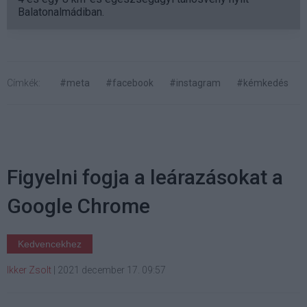
Balatonalmádiban.
Címkék:
#meta
#facebook
#instagram
#kémkedés
Figyelni fogja a leárazásokat a
Google Chrome
Kedvencekhez
Ikker Zsolt
|
2021 december 17. 09:57