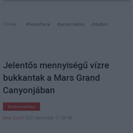
Címkék:
#hereafterai
#james vlahos
#dadbot
Jelentős mennyiségű vízre
bukkantak a Mars Grand
Canyonjában
Kedvencekhez
Ikker Zsolt
|
2021 december 17. 06:48