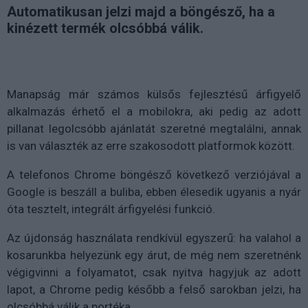
Automatikusan jelzi majd a böngésző, ha a
kinézett termék olcsóbbá válik.
Manapság már számos külsős fejlesztésű árfigyelő
alkalmazás érhető el a mobilokra, aki pedig az adott
pillanat legolcsóbb ajánlatát szeretné megtalálni, annak
is van választék az erre szakosodott platformok között.
A telefonos Chrome böngésző következő verziójával a
Google is beszáll a buliba, ebben élesedik ugyanis a nyár
óta tesztelt, integrált árfigyelési funkció.
Az újdonság használata rendkívül egyszerű: ha valahol a
kosarunkba helyezünk egy árut, de még nem szeretnénk
végigvinni a folyamatot, csak nyitva hagyjuk az adott
lapot, a Chrome pedig később a felső sarokban jelzi, ha
olcsóbbá válik a portéka.