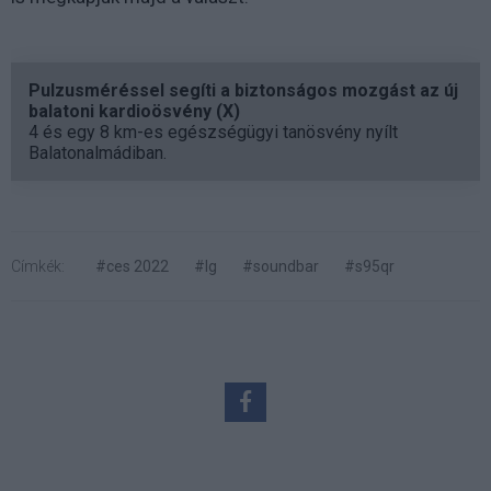
Pulzusméréssel segíti a biztonságos mozgást az új
balatoni kardioösvény (X)
4 és egy 8 km-es egészségügyi tanösvény nyílt
Balatonalmádiban.
Címkék:
#ces 2022
#lg
#soundbar
#s95qr