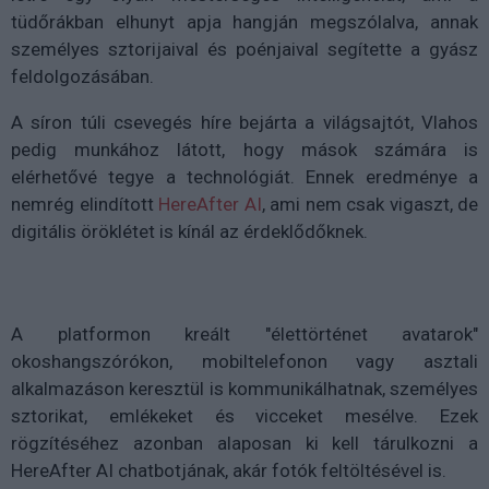
tüdőrákban elhunyt apja hangján megszólalva, annak
személyes sztorijaival és poénjaival segítette a gyász
feldolgozásában.
A síron túli csevegés híre bejárta a világsajtót, Vlahos
pedig munkához látott, hogy mások számára is
elérhetővé tegye a technológiát. Ennek eredménye a
nemrég elindított
HereAfter AI
, ami nem csak vigaszt, de
digitális öröklétet is kínál az érdeklődőknek.
A platformon kreált "élettörténet avatarok"
okoshangszórókon, mobiltelefonon vagy asztali
alkalmazáson keresztül is kommunikálhatnak, személyes
sztorikat, emlékeket és vicceket mesélve. Ezek
rögzítéséhez azonban alaposan ki kell tárulkozni a
HereAfter AI chatbotjának, akár fotók feltöltésével is.