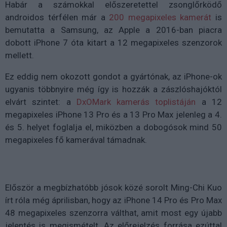
Habár a számokkal előszeretettel zsonglőrködő
androidos térfélen már a
200 megapixeles kamerát
is
bemutatta a Samsung, az Apple a 2016-ban piacra
dobott iPhone 7 óta kitart a 12 megapixeles szenzorok
mellett.
Ez eddig nem okozott gondot a gyártónak, az iPhone-ok
ugyanis többnyire még így is hozzák a zászlóshajóktól
elvárt szintet: a
DxOMark kamerás toplistáján
a 12
megapixeles iPhone 13 Pro és a 13 Pro Max jelenleg a 4.
és 5. helyet foglalja el, miközben a dobogósok mind 50
megapixeles fő kamerával támadnak.
Először a megbízhatóbb jósok közé sorolt Ming-Chi Kuo
írt róla még áprilisban, hogy az iPhone 14 Pro és Pro Max
48 megapixeles szenzorra válthat, amit most egy újabb
jelentés is megismételt. Az előrejelzés forrása ezúttal