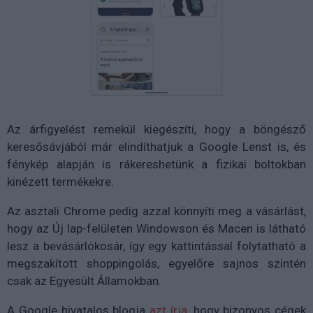
Az árfigyelést remekül kiegészíti, hogy a böngésző
keresősávjából már elindíthatjuk a Google Lenst is, és
fénykép alapján is rákereshetünk a fizikai boltokban
kinézett termékekre.
Az asztali Chrome pedig azzal könnyíti meg a vásárlást,
hogy az Új lap-felületen Windowson és Macen is látható
lesz a bevásárlókosár, így egy kattintással folytatható a
megszakított shoppingolás, egyelőre sajnos szintén
csak az Egyesült Államokban.
A Google hivatalos blogja
azt írja
, hogy bizonyos cégek