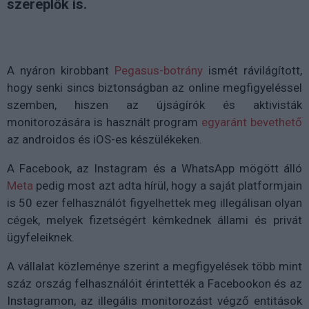
szereplők is.
A nyáron kirobbant
Pegasus-botrány
ismét rávilágított,
hogy senki sincs biztonságban az online megfigyeléssel
szemben, hiszen az újságírók és aktivisták
monitorozására is használt program
egyaránt bevethető
az androidos és iOS-es készülékeken.
A Facebook, az Instagram és a WhatsApp mögött álló
Meta
pedig most azt adta hírül, hogy a saját platformjain
is 50 ezer felhasználót figyelhettek meg illegálisan olyan
cégek, melyek fizetségért kémkednek állami és privát
ügyfeleiknek.
A vállalat közleménye szerint a megfigyelések több mint
száz ország felhasználóit érintették a Facebookon és az
Instagramon, az illegális monitorozást végző entitások