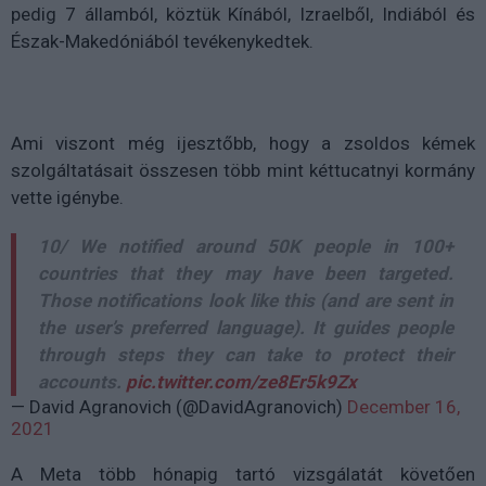
pedig 7 államból, köztük Kínából, Izraelből, Indiából és
Észak-Makedóniából tevékenykedtek.
Ami viszont még ijesztőbb, hogy a zsoldos kémek
szolgáltatásait összesen több mint kéttucatnyi kormány
vette igénybe.
10/ We notified around 50K people in 100+
countries that they may have been targeted.
Those notifications look like this (and are sent in
the user’s preferred language). It guides people
through steps they can take to protect their
accounts.
pic.twitter.com/ze8Er5k9Zx
— David Agranovich (@DavidAgranovich)
December 16,
2021
A Meta több hónapig tartó vizsgálatát követően