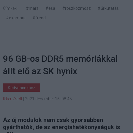
Címkék:
#mars
#esa
#roszkozmosz
#űrkutatás
#exomars
#frend
96 GB-os DDR5 memóriákkal
állt elő az SK hynix
Kedvencekhez
Ikker Zsolt
|
2021 december 16. 08:45
Az új modulok nem csak gyorsabban
gyárthatók, de az energiahatékonyságuk is