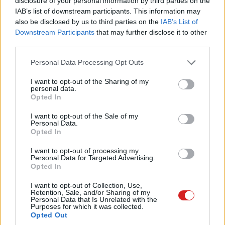
disclosure of your personal information by third parties on the
Az eredeti Galaxis Őrzői képregényekben Peter Quill,
IAB’s list of downstream participants. This information may
also be disclosed by us to third parties on the
IAB’s List of
azaz Űrlord még régi zenék és Sony Walkman nélkül
Downstream Participants
that may further disclose it to other
szállt szembe a veszélyekkel, ám James Gunn 2014-ben
third parties.
megjelent filmes feldolgozásában olyan jól sült el az
ötlet, hogy azóta már a füzetek is átvették ezt a
Please note that this website/app uses one or more Google
Personal Data Processing Opt Outs
services and may gather and store information including but
motívumot.
not limited to your visit or usage behaviour. You may click to
I want to opt-out of the Sharing of my
personal data.
grant or deny consent to Google and its third-party tags to
A többnyire egyedi PC-építésekben utazó
BT-CustomPC
Opted In
use your data for below specified purposes in below Google
most egy igazán eredeti koncepcióval tiszteleg az Űrlord
consent section.
I want to opt-out of the Sale of my
védjegyévé vált
Sony TPS L2
előtt: egy AAA-játékok
Personal Data.
futtatására is alkalmas hordozható konzolt faragtak a
Opted In
legendás Walkmanből.
I want to opt-out of processing my
Personal Data for Targeted Advertising.
Opted In
I want to opt-out of Collection, Use,
A
Steam Decknek
viszont nincs félnivalója, az egyedi
Retention, Sale, and/or Sharing of my
Personal Data that Is Unrelated with the
masina ugyanis nem natívan, hanem a GeForce Now
Purposes for which it was collected.
Opted Out
streaming platform segítségével birkózik meg a