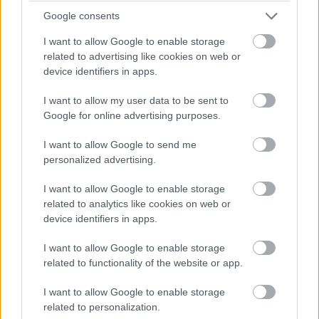
prémium címekkel, köztük a novemberben megjelent
Google consents
Marvel's Guardians of the Galaxyvel
. A rendszer lelkét az
Nvidia Shield TV adja, a játékok pedig a kazetta helyére
I want to allow Google to enable storage
related to advertising like cookies on web or
épített kijelzőn kelnek életre.
device identifiers in apps.
Check out this insane "Star-Lord's Cassette Player
I want to allow my user data to be sent to
Casemod" by BTcustomPC & powered by NVIDIA
Google for online advertising purposes.
SHIELD TV and GeForce NOW!
I want to allow Google to send me
personalized advertising.
The best part? You can even play Marvel's
Guardians of the Galaxy on it! 🙌
I want to allow Google to enable storage
pic.twitter.com/PzTC07vcC3
related to analytics like cookies on web or
— NVIDIA GeForce UK (@NVIDIAGeForceUK)
December
device identifiers in apps.
13, 2021
I want to allow Google to enable storage
Lehet, hogy nem ez a legkényelmesebb módja az AAA
related to functionality of the website or app.
játékok élvezetének, de az eszköz vagányságát talán
I want to allow Google to enable storage
kevesen vitatnák. A Galaxis Őrzői harmadik részének
related to personalization.
forgatása egyébként nagyjából
egy hónapja vette