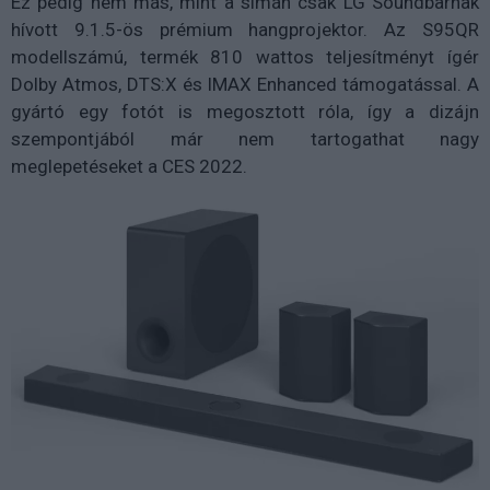
Ez pedig nem más, mint a simán csak LG Soundbarnak
hívott 9.1.5-ös prémium hangprojektor. Az S95QR
modellszámú, termék 810 wattos teljesítményt ígér
Dolby Atmos, DTS:X és IMAX Enhanced támogatással. A
gyártó egy fotót is megosztott róla, így a dizájn
szempontjából már nem tartogathat nagy
meglepetéseket a CES 2022.