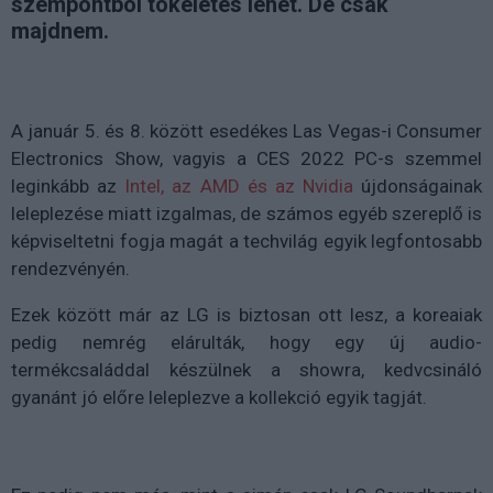
szempontból tökéletes lehet. De csak
majdnem.
A január 5. és 8. között esedékes Las Vegas-i Consumer
Electronics Show, vagyis a CES 2022 PC-s szemmel
leginkább az
Intel, az AMD és az Nvidia
újdonságainak
leleplezése miatt izgalmas, de számos egyéb szereplő is
képviseltetni fogja magát a techvilág egyik legfontosabb
rendezvényén.
Ezek között már az LG is biztosan ott lesz, a koreaiak
pedig nemrég elárulták, hogy egy új audio-
termékcsaláddal készülnek a showra, kedvcsináló
gyanánt jó előre leleplezve a kollekció egyik tagját.