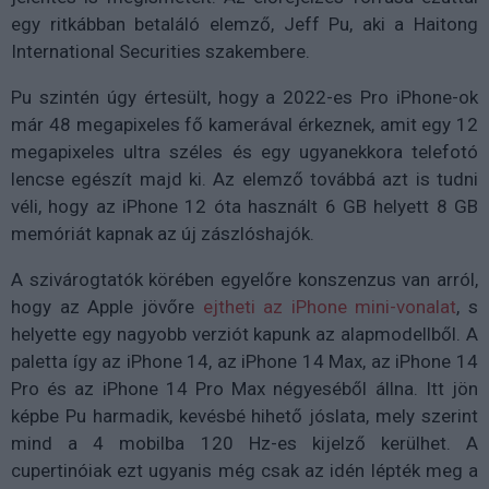
egy ritkábban betaláló elemző, Jeff Pu, aki a Haitong
International Securities szakembere.
Pu szintén úgy értesült, hogy a 2022-es Pro iPhone-ok
már 48 megapixeles fő kamerával érkeznek, amit egy 12
megapixeles ultra széles és egy ugyanekkora telefotó
lencse egészít majd ki. Az elemző továbbá azt is tudni
véli, hogy az iPhone 12 óta használt 6 GB helyett 8 GB
memóriát kapnak az új zászlóshajók.
A szivárogtatók körében egyelőre konszenzus van arról,
hogy az Apple jövőre
ejtheti az iPhone mini-vonalat
, s
helyette egy nagyobb verziót kapunk az alapmodellből. A
paletta így az iPhone 14, az iPhone 14 Max, az iPhone 14
Pro és az iPhone 14 Pro Max négyeséből állna. Itt jön
képbe Pu harmadik, kevésbé hihető jóslata, mely szerint
mind a 4 mobilba 120 Hz-es kijelző kerülhet. A
cupertinóiak ezt ugyanis még csak az idén lépték meg a