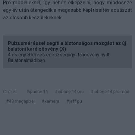
Pro modelleknél, így nehéz elképzelni, hogy mindössze
egy év után átengedik a magasabb képfrissítés aduászát
az olcsóbb készülékeknek.
Pulzusméréssel segíti a biztonságos mozgást az új
balatoni kardioösvény (X)
4 és egy 8 km-es egészségügyi tanösvény nyílt
Balatonalmádiban.
Címkék:
#iphone 14
#iphone 14 pro
#iphone 14 pro max
#48 megapixel
#kamera
#jeff pu