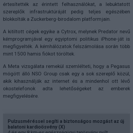
értesítették az érintett felhasználókat, a lebuktatott
szereplők infrastruktúráját pedig teljes egészében
blokkolták a Zuckerberg-birodalom platformjain.
A kitiltott cégek egyike a Cytrox, melynek Predator nevű
kémprogramjával egy egyiptomi politikus iPhone-ját is
megfigyelték. A kémhálózatok felszámolása során több
mint 1500 hamis fiókot töröltek.
A Meta vizsgálata remekül szemlélteti, hogy a Pegasus
mögött álló NSO Group csak egy a sok szereplő közül,
akik kihasználják az internet és a mindenhol ott lévő
okostelefonok adta lehetőségeket az emberek
megfigyelésére.
Pulzusméréssel segíti a biztonságos mozgást az új
balatoni kardioösvény (X)
4 és egy 8 km-es egészségügyi tanösvény nyílt