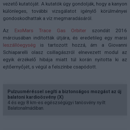
vezető kutatóját. A kutatók úgy gondolják, hogy a kanyon
különleges, további vizsgálatot igénylő körülményei
gondoskodhattak a víz megmaradásáról.
Az
ExoMars Trace Gas Orbiter
szondát 2016
márciusában indították útjára, és eredetileg egy marsi
leszállóegység
is tartozott hozzá, ám a Giovanni
Schiaparelli olasz csillagászról elnevezett modul az
egyik érzékelő hibája miatt túl korán nyitotta ki az
ejtőernyőjét, s végül a felszínbe csapódott.
Pulzusméréssel segíti a biztonságos mozgást az új
balatoni kardioösvény (X)
4 és egy 8 km-es egészségügyi tanösvény nyílt
Balatonalmádiban.