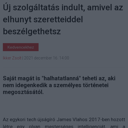
Új szolgáltatás indult, amivel az
elhunyt szeretteiddel
beszélgethetsz
Kedvencekhez
Ikker Zsolt
|
2021 december 16. 14:00
Saját magát is "halhatatlanná" teheti az, aki
nem idegenkedik a személyes történetei
megosztásától.
Az egykori tech újságíró James Vlahos 2017-ben hozott
létre egy olyan mesterséges intelligenciát, ami a