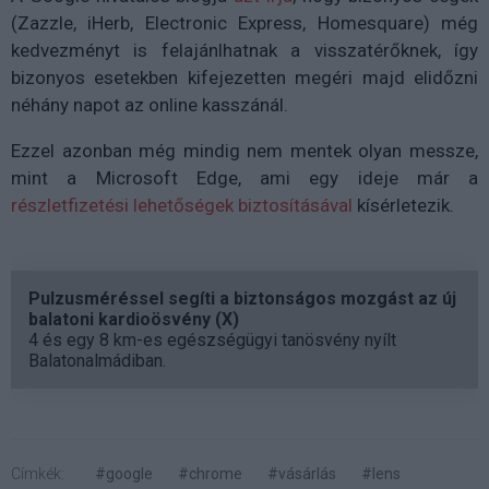
(Zazzle, iHerb, Electronic Express, Homesquare) még
kedvezményt is felajánlhatnak a visszatérőknek, így
bizonyos esetekben kifejezetten megéri majd elidőzni
néhány napot az online kasszánál.
Ezzel azonban még mindig nem mentek olyan messze,
mint a Microsoft Edge, ami egy ideje már a
részletfizetési lehetőségek biztosításával
kísérletezik.
Pulzusméréssel segíti a biztonságos mozgást az új
balatoni kardioösvény (X)
4 és egy 8 km-es egészségügyi tanösvény nyílt
Balatonalmádiban.
Címkék:
#google
#chrome
#vásárlás
#lens