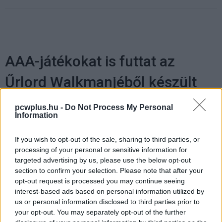
AAA-játékokat is futtat az
Űrlord Walkmanjéből készült
hordozható konzol
pcwplus.hu -
Do Not Process My Personal
Information
Kedvencekhez
If you wish to opt-out of the sale, sharing to third parties, or
Ikker Zsolt
|
2021 december 16. 20:04
processing of your personal or sensitive information for
targeted advertising by us, please use the below opt-out
section to confirm your selection. Please note that after your
opt-out request is processed you may continue seeing
Iszonyú menő gépet alkotott a BT-CustomPC.
interest-based ads based on personal information utilized by
us or personal information disclosed to third parties prior to
your opt-out. You may separately opt-out of the further