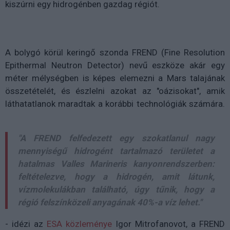
kiszúrni egy hidrogénben gazdag régiót.
A bolygó körül keringő szonda FREND (Fine Resolution
Epithermal Neutron Detector) nevű eszköze akár egy
méter mélységben is képes elemezni a Mars talajának
összetételét, és észlelni azokat az "oázisokat", amik
láthatatlanok maradtak a korábbi technológiák számára.
"A FREND felfedezett egy szokatlanul nagy
mennyiségű hidrogént tartalmazó területet a
hatalmas Valles Marineris kanyonrendszerben:
feltételezve, hogy a hidrogén, amit látunk,
vízmolekulákban található, úgy tűnik, hogy a
régió felszínközeli anyagának 40%-a víz lehet."
- idézi az
ESA közleménye
Igor Mitrofanovot, a FREND