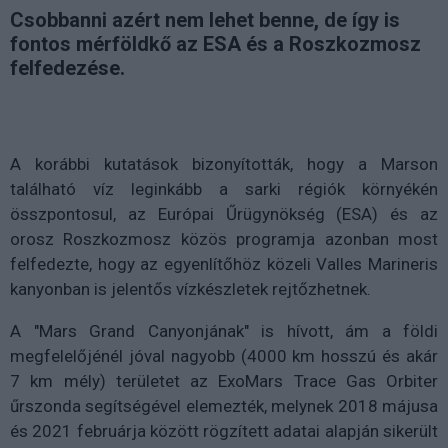
Csobbanni azért nem lehet benne, de így is
fontos mérföldkő az ESA és a Roszkozmosz
felfedezése.
A korábbi kutatások bizonyították, hogy a Marson
található víz leginkább a sarki régiók környékén
összpontosul, az Európai Űrügynökség (ESA) és az
orosz Roszkozmosz közös programja azonban most
felfedezte, hogy az egyenlítőhöz közeli Valles Marineris
kanyonban is jelentős vízkészletek rejtőzhetnek.
A "Mars Grand Canyonjának" is hívott, ám a földi
megfelelőjénél jóval nagyobb (4000 km hosszú és akár
7 km mély) területet az ExoMars Trace Gas Orbiter
űrszonda segítségével elemezték, melynek 2018 májusa
és 2021 februárja között rögzített adatai alapján sikerült