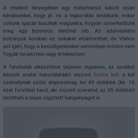
A chatbot lényegében egy mélyinterjút készít olyan
kérdésekkel, hogy pl. mi a legkorábbi emlékünk, mikor
voltunk igazán büszkék magunkra, hogyan ismerkedtünk
meg egy bizonyos illetővel stb. Az adatvédelmi
botrányok korában ez sokakat eltántoríthat, de Vlahos
azt ígéri, hogy a beszélgetéseket semmilyen módon nem
fogják terjeszteni vagy értékesíteni.
A felvételek elkészítése teljesen ingyenes, az azokból
készült avatar használatáért viszont
fizetni kell
: a két
személynek szóló alapcsomag évi 49 dollárba (kb. 16
ezer forintba) kerül, aki viszont szeretné, az 95 dollárért
letöltheti a teljes rögzített hanganyagot is.