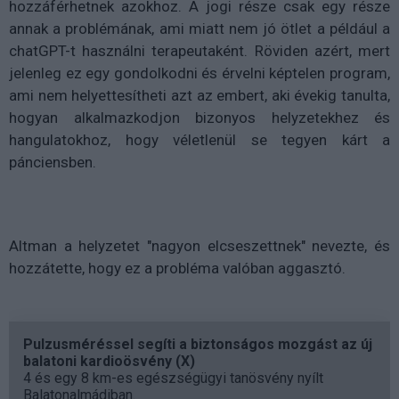
hozzáférhetnek azokhoz. A jogi része csak egy része
annak a problémának, ami miatt nem jó ötlet a például a
chatGPT-t használni terapeutaként. Röviden azért, mert
jelenleg ez egy gondolkodni és érvelni képtelen program,
ami nem helyettesítheti azt az embert, aki évekig tanulta,
hogyan alkalmazkodjon bizonyos helyzetekhez és
hangulatokhoz, hogy véletlenül se tegyen kárt a
pánciensben.
Altman a helyzetet "nagyon elcseszettnek" nevezte, és
hozzátette, hogy ez a probléma valóban aggasztó.
Pulzusméréssel segíti a biztonságos mozgást az új
balatoni kardioösvény (X)
4 és egy 8 km-es egészségügyi tanösvény nyílt
Balatonalmádiban.