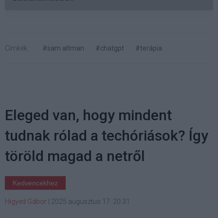
Címkék:
#sam altman
#chatgpt
#terápia
Eleged van, hogy mindent
tudnak rólad a techóriások? Így
töröld magad a netről
Kedvencekhez
Higyed Gábor
|
2025 augusztus 17. 20:31