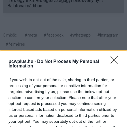
4 és egy 8 km-es egészségügyi tanösvény nyílt
Balatonalmádiban.
Címkék:
#meta
#facebook
#whatsapp
#instagram
#felmérés
pcwplus.hu -
Do Not Process My Personal
Information
If you wish to opt-out of the sale, sharing to third parties, or
A Pixel 10 fotói tovább
processing of your personal or sensitive information for
targeted advertising by us, please use the below opt-out
szivárognak, mindent
section to confirm your selection. Please note that after your
opt-out request is processed you may continue seeing
megnézhetünk a
interest-based ads based on personal information utilized by
us or personal information disclosed to third parties prior to
bemutatóesemény előtt
your opt-out. You may separately opt-out of the further