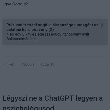
ugye Google?
Pulzusméréssel segíti a biztonságos mozgást az új
balatoni kardioösvény (X)
4 és egy 8 km-es egészségügyi tanösvény nyílt
Balatonalmádiban.
Címkék:
#google
#pixel 10
Légyszi ne a ChatGPT legyen a
pszichológusod