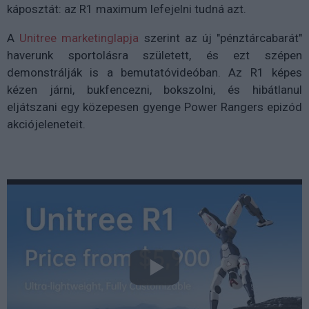
káposztát: az R1 maximum lefejelni tudná azt.
A
Unitree marketinglapja
szerint az új "pénztárcabarát"
haverunk sportolásra született, és ezt szépen
demonstrálják is a bemutatóvideóban. Az R1 képes
kézen járni, bukfencezni, bokszolni, és hibátlanul
eljátszani egy közepesen gyenge Power Rangers epizód
akciójeleneteit.