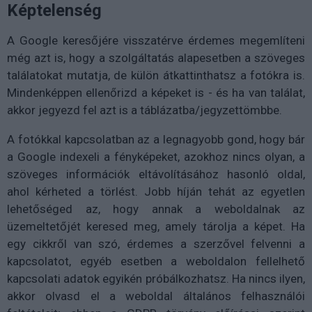
Képtelenség
A Google keresőjére visszatérve érdemes megemlíteni
még azt is, hogy a szolgáltatás alapesetben a szöveges
találatokat mutatja, de külön átkattinthatsz a fotókra is.
Mindenképpen ellenőrizd a képeket is - és ha van találat,
akkor jegyezd fel azt is a táblázatba/jegyzettömbbe.
A fotókkal kapcsolatban az a legnagyobb gond, hogy bár
a Google indexeli a fényképeket, azokhoz nincs olyan, a
szöveges információk eltávolításához hasonló oldal,
ahol kérheted a törlést. Jobb híján tehát az egyetlen
lehetőséged az, hogy annak a weboldalnak az
üzemeltetőjét keresed meg, amely tárolja a képet. Ha
egy cikkről van szó, érdemes a szerzővel felvenni a
kapcsolatot, egyéb esetben a weboldalon fellelhető
kapcsolati adatok egyikén próbálkozhatsz. Ha nincs ilyen,
akkor olvasd el a weboldal általános felhasználói