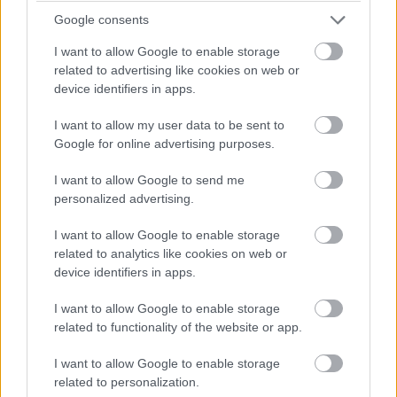
partnerek helyett a Google lett az infók elsődleges
Google consents
forrása: tőlük kezdtek kiszivárogni az első infókat
a Pixel
10-ről
.
I want to allow Google to enable storage
related to advertising like cookies on web or
Evan Blass
előásta a Pixel 10 promóciós anyagait,
device identifiers in apps.
melyeken nem csak az új csúcskészülékek, de az új óra
I want to allow my user data to be sent to
és füles is láthatóak. A fotók minősége alapján az a
Google for online advertising purposes.
tippünk, hogy a Google Store-ból mentette ki őket, de
akárhogy is kerültek elő, a lenti albumban átlapozhatjátok
I want to allow Google to send me
mindet.
personalized advertising.
I want to allow Google to enable storage
related to analytics like cookies on web or
device identifiers in apps.
Ami Pixel 10-et, és annak Pro, Pro XL és Pro Fold verzióit
illeti azok mind augusztus 20-án válnak majd elérhetővé
I want to allow Google to enable storage
az üzletekben. A fotók alapján a cég ezúttal sem fog
related to functionality of the website or app.
nagyon elszállni a színekkel: a tompítottabb Moonstone
I want to allow Google to enable storage
szín köré építik a felhozatal nagyját.
related to personalization.