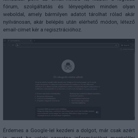
fórum, szolgáltatás és lényegében minden olyan
weboldal, amely bármilyen adatot tárolhat rólad akár
nyilvánosan, akár belépés után elérhető módon, létező
email-címet kér a regisztrációhoz.
Érdemes a Google-lel kezdeni a dolgot, már csak azért