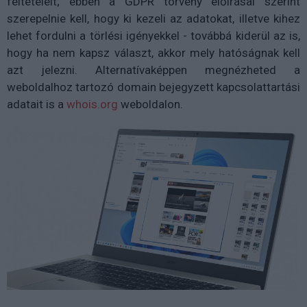
feltételeit; ebben a GDPR törvény előírásai szerint
szerepelnie kell, hogy ki kezeli az adatokat, illetve kihez
lehet fordulni a törlési igényekkel - továbbá kiderül az is,
hogy ha nem kapsz választ, akkor mely hatóságnak kell
azt jelezni. Alternatívaképpen megnézheted a
weboldalhoz tartozó domain bejegyzett kapcsolattartási
adatait is a
whois.org
weboldalon.