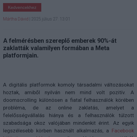
Kedvencekhez
Mártha Dávid
|
2025 július 27. 13:01
A felmérésben szereplő emberek 90%-át
zaklatták valamilyen formában a Meta
platformjain.
A digitális platformok komoly társadalmi változásokat
hoztak, amiből nyilván nem mind volt pozitív. A
doomscrolling különösen a fiatal felhasználók körében
probléma, de az online zaklatás, amelyet a
felelősségvállalás hiánya és a felhasználók túlzott
szabadsága okoz valójában mindenkit érint. Az egyik
legszélesebb körben használt alkalmazás, a
Facebook