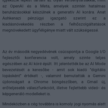
igyekszik lépést tartani az olyan versenytársakkal, mint
az OpenAI és a Meta, amelyek szintén hatalmas
beruházásokkal készülnek a generatív AI korára. Anat
Ashkenazi pénzügyi igazgató szerint ez a
kiadásnövekedés részben a felhőszolgáltatások
megnövekedett ügyféligénye miatt vált szükségessé.
Az év második negyedévének csúcspontja a Google I/O
fejlesztői konferencia volt, amely szinte teljes
egészében az AI köré épült. Itt jelentették be az AI Mode
bevezetését a keresőbe - amit sok kiadó "digitális
lopásként" értékelt -, valamint bemutatták a Gemini
újdonságait a Chrome böngészőben, a Gmail új,
erőteljesebb válaszfunkcióit, illetve fejlettebb videó- és
képgeneráló modelleket is.
Mindeközben a cég továbbra is komoly jogi nyomás alatt