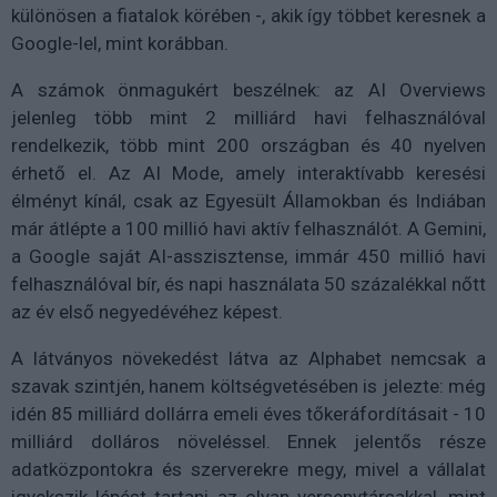
különösen a fiatalok körében -, akik így többet keresnek a
Google-lel, mint korábban.
A számok önmagukért beszélnek: az AI Overviews
jelenleg több mint 2 milliárd havi felhasználóval
rendelkezik, több mint 200 országban és 40 nyelven
érhető el. Az AI Mode, amely interaktívabb keresési
élményt kínál, csak az Egyesült Államokban és Indiában
már átlépte a 100 millió havi aktív felhasználót. A Gemini,
a Google saját AI-asszisztense, immár 450 millió havi
felhasználóval bír, és napi használata 50 százalékkal nőtt
az év első negyedévéhez képest.
A látványos növekedést látva az Alphabet nemcsak a
szavak szintjén, hanem költségvetésében is jelezte: még
idén 85 milliárd dollárra emeli éves tőkeráfordításait - 10
milliárd dolláros növeléssel. Ennek jelentős része
adatközpontokra és szerverekre megy, mivel a vállalat