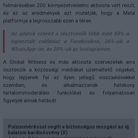
felmérésében 200 környezetvédelmi aktivista vett részt,
és az az eredmények azt mutatják, hogy a Meta
platformja a legrosszabb ezen a téren.
Az adatok szerint a résztvevők több mint 50%-a
tapasztalt zaklatást a Facebookon, 36%-uk a
WhatsApp-on, és 20%-uk az Instagramon.
A Global Witness és más aktivista szervezetek arra
ösztönzik a közösségi médiákat üzemeltető cégeket,
hogy lépjenek fel az ilyen jellegű visszaélésekkel
szemben, és alkalmazzanak hatékony
tartalommoderálási funkciókat és folyamatosan
figyeljék annak hatását.
Pulzusméréssel segíti a biztonságos mozgást az új
balatoni kardioösvény (X)