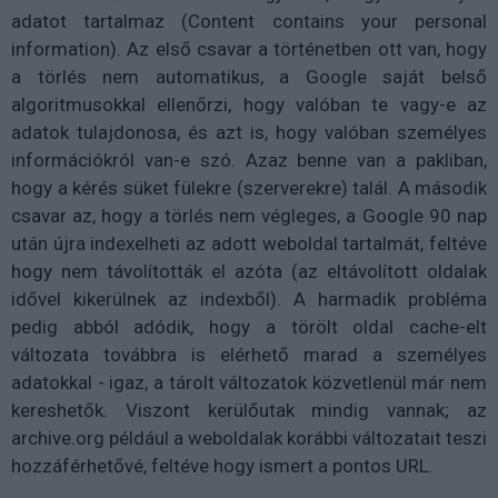
adatot tartalmaz (Content contains your personal
information). Az első csavar a történetben ott van, hogy
a törlés nem automatikus, a Google saját belső
algoritmusokkal ellenőrzi, hogy valóban te vagy-e az
adatok tulajdonosa, és azt is, hogy valóban személyes
információkról van-e szó. Azaz benne van a pakliban,
hogy a kérés süket fülekre (szerverekre) talál. A második
csavar az, hogy a törlés nem végleges, a Google 90 nap
után újra indexelheti az adott weboldal tartalmát, feltéve
hogy nem távolították el azóta (az eltávolított oldalak
idővel kikerülnek az indexből). A harmadik probléma
pedig abból adódik, hogy a törölt oldal cache-elt
változata továbbra is elérhető marad a személyes
adatokkal - igaz, a tárolt változatok közvetlenül már nem
kereshetők. Viszont kerülőutak mindig vannak; az
archive.org például a weboldalak korábbi változatait teszi
hozzáférhetővé, feltéve hogy ismert a pontos URL.