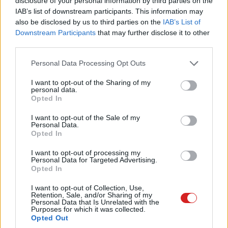
disclosure of your personal information by third parties on the
IAB’s list of downstream participants. This information may
Kedvencekhez
also be disclosed by us to third parties on the
IAB’s List of
Downstream Participants
that may further disclose it to other
Ledneczki József
|
2025 július 27. 11:35
third parties.
Please note that this website/app uses one or more Google
Personal Data Processing Opt Outs
Ezen a ponton már nem tudjuk eldönteni, hogy
services and may gather and store information including but
a Google szándékosan hagyja-e a
not limited to your visit or usage behaviour. You may click to
I want to opt-out of the Sharing of my
personal data.
szivárogtatókat dolgozni, vagy csak ennyire
grant or deny consent to Google and its third-party tags to
Opted In
use your data for below specified purposes in below Google
ügyetlenek a saját cuccaikkal.
consent section.
I want to opt-out of the Sale of my
Personal Data.
Opted In
I want to opt-out of processing my
A Google néhány hét múlva fogja bemutatni a Pixel 10-
Personal Data for Targeted Advertising.
es telefonokat, a Pixel Watch 4-et és a frissített earbuds
Opted In
vonalát. A cégnél valamiért mindig iszonyatos
I want to opt-out of Collection, Use,
szivárgások vannak, ezért általában jóval a hivatalos
Retention, Sale, and/or Sharing of my
Personal Data that Is Unrelated with the
bemutatók előtt meg szoktunk tudni mindent az érkező
Purposes for which it was collected.
termékekről. Ezúttal azonban a kiegészítőgyártók és
Opted Out