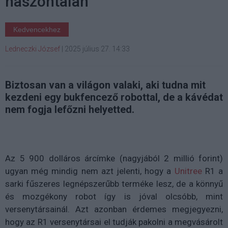
haszontalan
Kedvencekhez
Ledneczki József
|
2025 július 27. 14:33
Biztosan van a világon valaki, aki tudna mit
kezdeni egy bukfencező robottal, de a kávédat
nem fogja lefőzni helyetted.
Az 5 900 dolláros árcímke (nagyjából 2 millió forint)
ugyan még mindig nem azt jelenti, hogy a
Unitree
R1 a
sarki fűszeres legnépszerűbb terméke lesz, de a könnyű
és mozgékony robot így is jóval olcsóbb, mint
versenytársainál. Azt azonban érdemes megjegyezni,
hogy az R1 versenytársai el tudják pakolni a megvásárolt