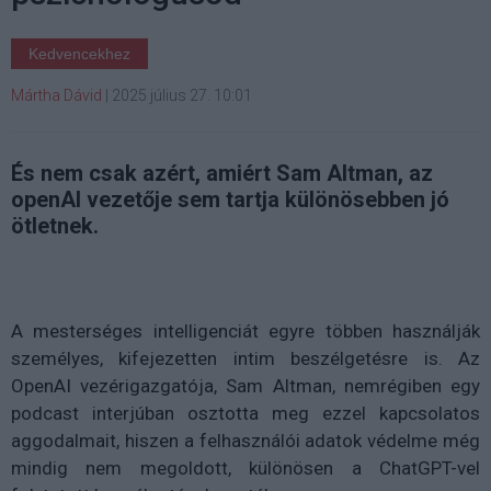
Kedvencekhez
Mártha Dávid
|
2025 július 27. 10:01
És nem csak azért, amiért Sam Altman, az
openAI vezetője sem tartja különösebben jó
ötletnek.
A mesterséges intelligenciát egyre többen használják
személyes, kifejezetten intim beszélgetésre is. Az
OpenAI vezérigazgatója, Sam Altman, nemrégiben egy
podcast interjúban osztotta meg ezzel kapcsolatos
aggodalmait, hiszen a felhasználói adatok védelme még
mindig nem megoldott, különösen a ChatGPT-vel