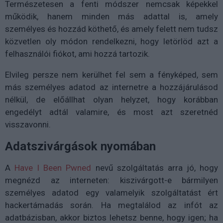
Természetesen a fenti módszer nemcsak képekkel
működik, hanem minden más adattal is, amely
személyes és hozzád köthető, és amely felett nem tudsz
közvetlen oly módon rendelkezni, hogy letörlöd azt a
felhasználói fiókot, ami hozzá tartozik.
Elvileg persze nem kerülhet fel sem a fényképed, sem
más személyes adatod az internetre a hozzájárulásod
nélkül, de előállhat olyan helyzet, hogy korábban
engedélyt adtál valamire, és most azt szeretnéd
visszavonni.
Adatszivárgások nyomában
A
Have I Been Pwned
nevű szolgáltatás arra jó, hogy
megnézd az interneten: kiszivárgott-e bármilyen
személyes adatod egy valamelyik szolgáltatást ért
hackertámadás során. Ha megtalálod az infót az
adatbázisban, akkor biztos lehetsz benne, hogy igen; ha