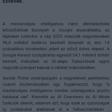
szöknek.
A mesterséges intelligencia iránti elköteleződés
kifizetődőnek bizonyult a Google anyavállalata, az
Alphabet számára: a cég 2025 második negyedévében
96,4 milliárd dolláros bevételt könyvelt el, ami 14
százalékos növekedést jelent az előző évhez képest. A
Google Kereső szolgáltatás egyedül 54,1 milliárd dollárt
termelt, miközben az AI-alapú fejlesztések egyre
nagyobb szerepet kapnak a vállalat működésében.
Sundar Pichai vezérigazgató a negyedéves jelentéshez
csatolt közleményében úgy fogalmazott, hogy "a
mesterséges intelligencia minden üzletágunkra pozitív
hatással van". Kiemelte az AI Overviews és AI Mode
funkciók sikerét, valamint azt, hogy ezek az újdonságok
új szokásokat alakítanak ki a felhasználókban -