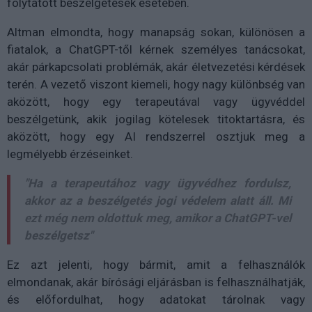
folytatott beszélgetések esetében.
Altman elmondta, hogy manapság sokan, különösen a
fiatalok, a ChatGPT-től kérnek személyes tanácsokat,
akár párkapcsolati problémák, akár életvezetési kérdések
terén. A vezető viszont kiemeli, hogy nagy különbség van
aközött, hogy egy terapeutával vagy ügyvéddel
beszélgetünk, akik jogilag kötelesek titoktartásra, és
aközött, hogy egy AI rendszerrel osztjuk meg a
legmélyebb érzéseinket.
"Ha a terapeutához vagy ügyvédhez fordulsz,
akkor az a beszélgetés jogi védelem alatt áll. Mi
ezt még nem oldottuk meg, amikor a ChatGPT-vel
beszélgetsz"
Ez azt jelenti, hogy bármit, amit a felhasználók
elmondanak, akár bírósági eljárásban is felhasználhatják,
és előfordulhat, hogy adatokat tárolnak vagy