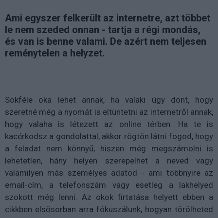
Ami egyszer felkerült az internetre, azt többet
le nem szeded onnan - tartja a régi mondás,
és van is benne valami. De azért nem teljesen
reménytelen a helyzet.
Sokféle oka lehet annak, ha valaki úgy dönt, hogy
szeretné még a nyomát is eltüntetni az internetről annak,
hogy valaha is létezett az online térben. Ha te is
kacérkodsz a gondolattal, akkor rögtön látni fogod, hogy
a feladat nem könnyű, hiszen még megszámolni is
lehetetlen, hány helyen szerepelhet a neved vagy
valamilyen más személyes adatod - ami többnyire az
email-cím, a telefonszám vagy esetleg a lakhelyed
szokott még lenni. Az okok firtatása helyett ebben a
cikkben elsősorban arra fókuszálunk, hogyan törölheted