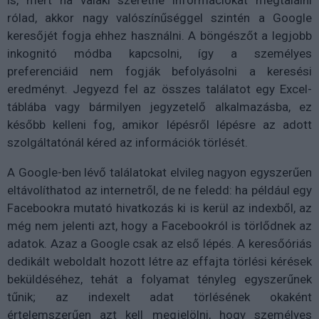
is, mert ha valaki szeretne információkat megtalálni
rólad, akkor nagy valószínűséggel szintén a Google
keresőjét fogja ehhez használni. A böngészőt a legjobb
inkognitó módba kapcsolni, így a személyes
preferenciáid nem fogják befolyásolni a keresési
eredményt. Jegyezd fel az összes találatot egy Excel-
táblába vagy bármilyen jegyzetelő alkalmazásba, ez
később kelleni fog, amikor lépésről lépésre az adott
szolgáltatónál kéred az információk törlését.
A Google-ben lévő találatokat elvileg nagyon egyszerűen
eltávolíthatod az internetről, de ne feledd: ha például egy
Facebookra mutató hivatkozás ki is kerül az indexből, az
még nem jelenti azt, hogy a Facebookról is törlődnek az
adatok. Azaz a Google csak az első lépés. A keresőóriás
dedikált weboldalt hozott létre az effajta törlési kérések
beküldéséhez, tehát a folyamat tényleg egyszerűnek
tűnik; az indexelt adat törlésének okaként
értelemszerűen azt kell megjelölni, hogy személyes