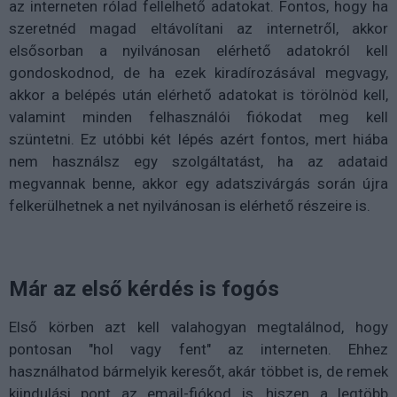
az interneten rólad fellelhető adatokat. Fontos, hogy ha
szeretnéd magad eltávolítani az internetről, akkor
elsősorban a nyilvánosan elérhető adatokról kell
gondoskodnod, de ha ezek kiradírozásával megvagy,
akkor a belépés után elérhető adatokat is törölnöd kell,
valamint minden felhasználói fiókodat meg kell
szüntetni. Ez utóbbi két lépés azért fontos, mert hiába
nem használsz egy szolgáltatást, ha az adataid
megvannak benne, akkor egy adatszivárgás során újra
felkerülhetnek a net nyilvánosan is elérhető részeire is.
Már az első kérdés is fogós
Első körben azt kell valahogyan megtalálnod, hogy
pontosan "hol vagy fent" az interneten. Ehhez
használhatod bármelyik keresőt, akár többet is, de remek
kiindulási pont az email-fiókod is, hiszen a legtöbb