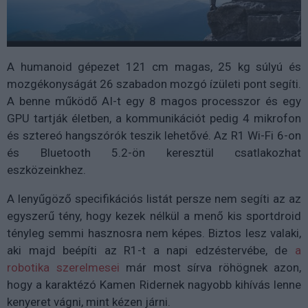
A humanoid gépezet 121 cm magas, 25 kg súlyú és
mozgékonyságát 26 szabadon mozgó ízületi pont segíti.
A benne működő AI-t egy 8 magos processzor és egy
GPU tartják életben, a kommunikációt pedig 4 mikrofon
és sztereó hangszórók teszik lehetővé. Az R1 Wi-Fi 6-on
és Bluetooth 5.2-ön keresztül csatlakozhat
eszközeinkhez.
A lenyűgöző specifikációs listát persze nem segíti az az
egyszerű tény, hogy kezek nélkül a menő kis sportdroid
tényleg semmi hasznosra nem képes. Biztos lesz valaki,
aki majd beépíti az R1-t a napi edzéstervébe, de
a
robotika szerelmesei
már most sírva röhögnek azon,
hogy a karaktézó Kamen Ridernek nagyobb kihívás lenne
kenyeret vágni, mint kézen járni.