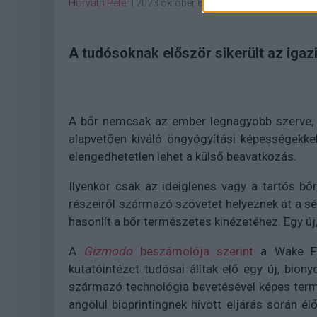
Horváth Péter
|
2023 október 6. 09:33
A tudósoknak először sikerült az igazi
A bőr nemcsak az ember legnagyobb szerve, 
alapvetően kiváló öngyógyítási képességekkel
elengedhetetlen lehet a külső beavatkozás.
Ilyenkor csak az ideiglenes vagy a tartós bő
részeiről származó szövetet helyeznek át a sé
hasonlít a bőr természetes kinézetéhez. Egy új,
A
Gizmodo
beszámolója szerint
a Wake For
kutatóintézet tudósai álltak elő egy új, bio
származó technológia bevetésével képes term
angolul bioprintingnek hívott eljárás során é