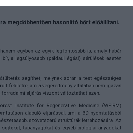
ra megdöbbentően hasonlító bőrt előállítani.
hanem egyben az egyik legfontosabb is, amely habár
 bír, a legsúlyosabb (például égési) sérülések esetén
rátültetés segíthet, melynek során a test egészséges
rült felületre, ám a végeredmény általában nem igazán
 forradalmi eljárás viszont változtathat ezen.
est Institute for Regenerative Medicine (WFIRM)
nyomtatáson alapuló eljárással, ami a 3D-nyomtatásból
észetesebb, szövetszerű struktúrák létrehozására. Az
lő sejteket, tápanyagokat és egyéb biológiai anyagokat