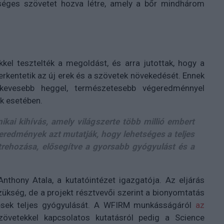
rséges szövetet hozva létre, amely a bőr mindhárom
kel tesztelték a megoldást, és arra jutottak, hogy a
erkentetik az új erek és a szövetek növekedését. Ennek
 kevesebb heggel, természetesebb végeredménnyel
k esetében.
nikai kihívás, amely világszerte több millió embert
z eredmények azt mutatják, hogy lehetséges a teljes
trehozása, elősegítve a gyorsabb gyógyulást és a
Anthony Atala, a kutatóintézet igazgatója. Az eljárás
ükség, de a projekt résztvevői szerint a bionyomtatás
lések teljes gyógyulását. A WFIRM munkásságáról
az
zövetekkel kapcsolatos kutatásról pedig a Science