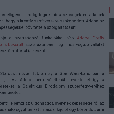
 intelligencia eddig leginkább a szövegek és a képek
soda, hogy a kreatív szoftverekre szakosodott Adobe az
épességekkel bővítette a szolgáltatásait.
lapja a szerteágazó funkciókkal bíró
Adobe Firefly
 is bekerült
. Ezzel azonban még nincs vége, a vállalat
kesztőmotorral is készül.
Stardust néven fut, amely a Star Wars-kánonban a
akarja. Az Adobe nem véletlenül nevezte el így a
éreteket, a Galaktikus Birodalom szuperfegyveréhez
nkamenetet.
nt" jellemzi az újdonságot, melynek képességeiről az
asználó egyetlen kattintással kijelöl egy bőröndöt, ami