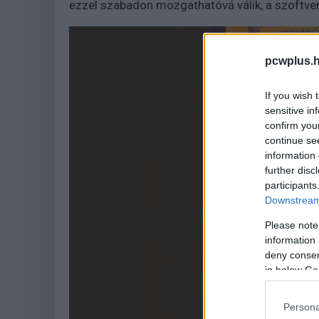
ezzel szabadon mozgathatóvá válik, a szoftver 
pcwplus.h
If you wish 
sensitive in
confirm you
continue se
information 
further disc
participants
Downstream 
Please note
information 
deny consent
in below Go
Persona