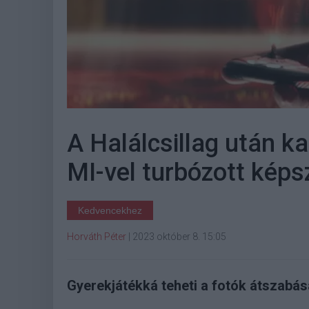
A Halálcsillag után k
MI-vel turbózott képs
Kedvencekhez
Horváth Péter
|
2023 október 8. 15:05
Gyerekjátékká teheti a fotók átszabás