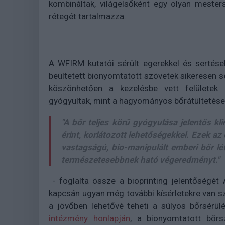
kombináltak, világelsőként egy olyan meste
rétegét tartalmazza.
A WFIRM kutatói sérült egerekkel és sertések
beültetett bionyomtatott szövetek sikeresen s
köszönhetően a kezelésbe vett felületek
gyógyultak, mint a hagyományos bőrátültetése
"A bőr teljes körű gyógyulása jelentős kli
érint, korlátozott lehetőségekkel. Ezek a
vastagságú, bio-manipulált emberi bőr lé
természetesebbnek ható végeredményt."
- foglalta össze a bioprinting jelentőségét 
kapcsán ugyan még további kísérletekre van sz
a jövőben lehetővé teheti a súlyos bőrsérü
intézmény honlapján
, a bionyomtatott bőrs