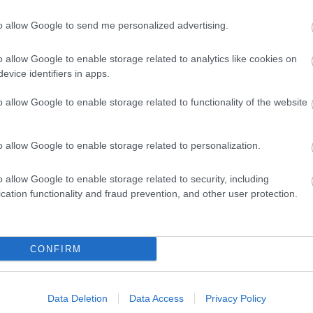
op
#képszerkesztés
#adobe max
to allow Google to send me personalized advertising.
o allow Google to enable storage related to analytics like cookies on
evice identifiers in apps.
Tetszik
o allow Google to enable storage related to functionality of the website
o allow Google to enable storage related to personalization.
zászólások
o allow Google to enable storage related to security, including
cation functionality and fraud prevention, and other user protection.
lt olyan bőrt alkotni,
kéletes lehet
CONFIRM
Data Deletion
Data Access
Privacy Policy