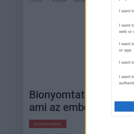
Címkék:
#adobe
#project stardust
#photosh
I want 
I want t
web or d
I want t
or app.
I want t
Hoz
I want t
authenti
Bionyomtatással sikerü
ami az embernek is tö
Kedvencekhez