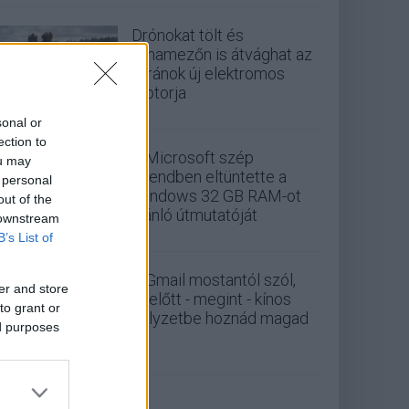
Drónokat tölt és
aknamezőn is átvághat az
ukránok új elektromos
motorja
sonal or
ection to
A Microsoft szép
ou may
csendben eltüntette a
 personal
Windows 32 GB RAM-ot
out of the
ajánló útmutatóját
 downstream
B’s List of
A Gmail mostantól szól,
er and store
mielőtt - megint - kínos
to grant or
helyzetbe hoznád magad
ed purposes