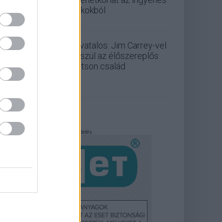
fiókokból
Hivatalos: Jim Carrey-vel
készül az élőszereplős
Jetson család
Hirdetés