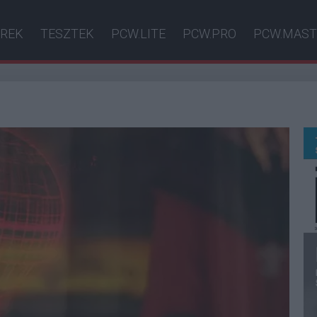
ÍREK
TESZTEK
PCW.LITE
PCW.PRO
PCW.MAST