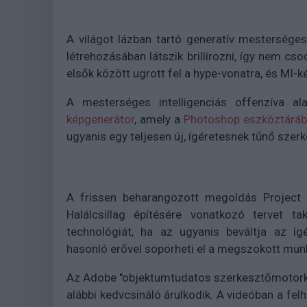
A világot lázban tartó generatív mesterséges
létrehozásában látszik brillírozni, így nem c
elsők között ugrott fel a hype-vonatra, és MI-k
A mesterséges intelligenciás offenzíva a
képgenerátor
, amely a
Photoshop eszköztárába
ugyanis egy teljesen új, ígéretesnek tűnő szer
A frissen beharangozott megoldás Project 
Halálcsillag építésére vonatkozó tervet t
technológiát, ha az ugyanis beváltja az íg
hasonló erővel söpörheti el a megszokott mu
Az Adobe "objektumtudatos szerkesztőmotorké
alábbi kedvcsináló árulkodik. A videóban a felh