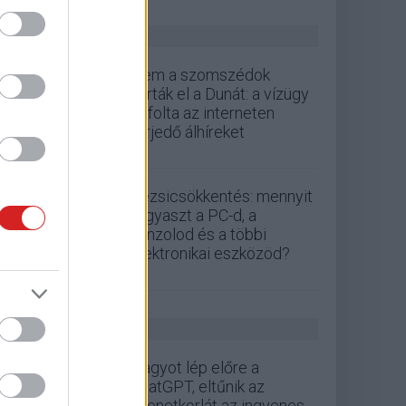
ZÖLD PÁLYA
Nem a szomszédok
zárták el a Dunát: a vízügy
cáfolta az interneten
terjedő álhíreket
Rezsicsökkentés: mennyit
fogyaszt a PC-d, a
konzolod és a többi
elektronikai eszközöd?
GS HÍREK
Nagyot lép előre a
ChatGPT, eltűnik az
üzenetkorlát az ingyenes