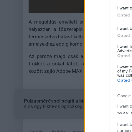
I want t
Opted 
A megoldás emellett arra is alkalmas, hogy
I want t
helyezzen a főszereplő kezébe, illetve egy p
Opted 
természetes hatást keltő részekkel töltve ki a
amelyekhez eddig komolyabb Photoshop-jártas
I want 
Advertis
Az persze majd csak a gyakorlatban derül ki
Opted 
trükkök a sokat látott szakemberek képessé
I want t
között zajló Adobe MAX 2023 konferencián fo
of my P
was col
Opted 
Google 
Pulzusméréssel segíti a biztonságos mozgást az
4 és egy 8 km-es egészségügyi tanösvény nyílt Bal
I want t
web or d
I want t
purpose