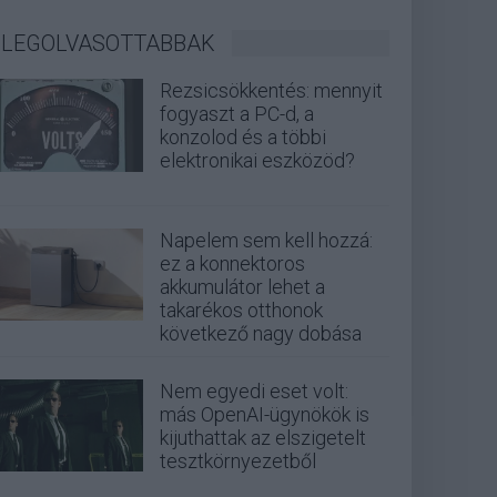
LEGOLVASOTTABBAK
Rezsicsökkentés: mennyit
fogyaszt a PC-d, a
konzolod és a többi
elektronikai eszközöd?
Napelem sem kell hozzá:
ez a konnektoros
akkumulátor lehet a
takarékos otthonok
következő nagy dobása
Nem egyedi eset volt:
más OpenAI-ügynökök is
kijuthattak az elszigetelt
tesztkörnyezetből