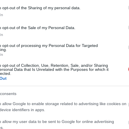
o opt-out of the Sharing of my personal data.
In
 az MI-alapú képgenerálás segítségével új tárgyakat
o opt-out of the Sale of my Personal Data.
illanat alatt eltünteti a kompozíció zavaró elemeit,
In
z így támadt lyukakat. Ezek mind-mind olyan műveletek,
ságra volt szükség.
to opt-out of processing my Personal Data for Targeted
ing.
, hogy felérnek-e ezek a mesterséges intelligenciás
In
geihez. A Project Stardustról az október 10. és 12.
o opt-out of Collection, Use, Retention, Sale, and/or Sharing
g részletesebben mesélni az Adobe.
ersonal Data that Is Unrelated with the Purposes for which it
lected.
Out
consents
 új balatoni kardioösvény (X)
atonalmádiban.
o allow Google to enable storage related to advertising like cookies on
evice identifiers in apps.
o allow my user data to be sent to Google for online advertising
s.