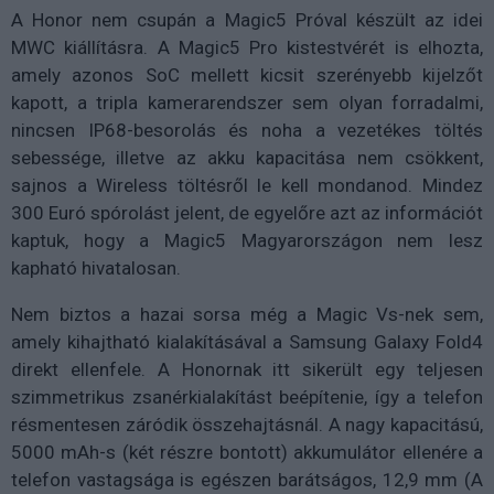
A Honor nem csupán a Magic5 Próval készült az idei
MWC kiállításra. A Magic5 Pro kistestvérét is elhozta,
amely azonos SoC mellett kicsit szerényebb kijelzőt
kapott, a tripla kamerarendszer sem olyan forradalmi,
nincsen IP68-besorolás és noha a vezetékes töltés
sebessége, illetve az akku kapacitása nem csökkent,
sajnos a Wireless töltésről le kell mondanod. Mindez
300 Euró spórolást jelent, de egyelőre azt az információt
kaptuk, hogy a Magic5 Magyarországon nem lesz
kapható hivatalosan.
Nem biztos a hazai sorsa még a Magic Vs-nek sem,
amely kihajtható kialakításával a Samsung Galaxy Fold4
direkt ellenfele. A Honornak itt sikerült egy teljesen
szimmetrikus zsanérkialakítást beépítenie, így a telefon
résmentesen záródik összehajtásnál. A nagy kapacitású,
5000 mAh-s (két részre bontott) akkumulátor ellenére a
telefon vastagsága is egészen barátságos, 12,9 mm (A