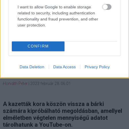
Hozzászólások
I want to allow Google to enable storage
related to security, including authentication
functionality and fraud prevention, and other
user protection.
Egy ősöreg trükkel akár
ingyenes felhőszolgáltatásként
CONFIRM
is használható a YouTube
Data Deletion
Data Access
Privacy Policy
Kedvencekhez
Horváth Péter
|
2023 február 28. 06:01
A kazetták kora köszön vissza a bárki
számára kipróbálható megoldásban, amellyel
elméletben végtelen mennyiségű adatot
tárolhatunk a YouTube-on.