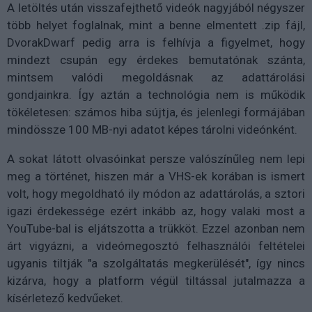
A letöltés után visszafejthető videók nagyjából négyszer
több helyet foglalnak, mint a benne elmentett .zip fájl,
DvorakDwarf pedig arra is felhívja a figyelmet, hogy
mindezt csupán egy érdekes bemutatónak szánta,
mintsem valódi megoldásnak az adattárolási
gondjainkra. Így aztán a technológia nem is működik
tökéletesen: számos hiba sújtja, és jelenlegi formájában
mindössze 100 MB-nyi adatot képes tárolni videónként.
A sokat látott olvasóinkat persze valószínűleg nem lepi
meg a történet, hiszen már a VHS-ek korában is ismert
volt, hogy megoldható ily módon az adattárolás, a sztori
igazi érdekessége ezért inkább az, hogy valaki most a
YouTube-bal is eljátszotta a trükköt. Ezzel azonban nem
árt vigyázni, a videómegosztó felhasználói feltételei
ugyanis tiltják "a szolgáltatás megkerülését", így nincs
kizárva, hogy a platform végül tiltással jutalmazza a
kísérletező kedvűeket.