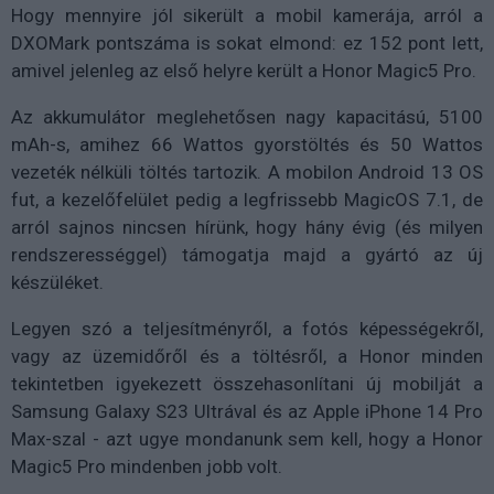
Hogy mennyire jól sikerült a mobil kamerája, arról a
DXOMark pontszáma is sokat elmond: ez 152 pont lett,
amivel jelenleg az első helyre került a Honor Magic5 Pro.
Az akkumulátor meglehetősen nagy kapacitású, 5100
mAh-s, amihez 66 Wattos gyorstöltés és 50 Wattos
vezeték nélküli töltés tartozik. A mobilon Android 13 OS
fut, a kezelőfelület pedig a legfrissebb MagicOS 7.1, de
arról sajnos nincsen hírünk, hogy hány évig (és milyen
rendszerességgel) támogatja majd a gyártó az új
készüléket.
Legyen szó a teljesítményről, a fotós képességekről,
vagy az üzemidőről és a töltésről, a Honor minden
tekintetben igyekezett összehasonlítani új mobilját a
Samsung Galaxy S23 Ultrával és az Apple iPhone 14 Pro
Max-szal - azt ugye mondanunk sem kell, hogy a Honor
Magic5 Pro mindenben jobb volt.