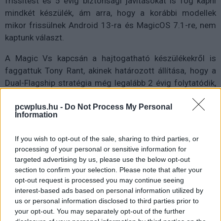
frissítést és 5 évig biztonsági javításokat is fog kapni
mindkét készülék, ám arra, hogy a korábbi modellek
mikor frissülnek Android 13-ra és MagicOS 7.1-re, nem
kaptunk választ.
A Magic Vs kapcsán a hajtogatható készülékekről is
faggattuk Tony Rant, akinek határozott állítása, hogy a
Dual-Flagship stratégia még legalább 2 évig folytatódik,
vagyis a hagyományos okostelefonokat nem fogják
pcwplus.hu -
Do Not Process My Personal
teljesen felváltani a hajtogatható készülékek, de fontos
Information
szerepük lesz (és már van) a piacon. Ehhez kapcsolódik
az az érdekesség is, hogy a Galaxy Fliphez hasonló
If you wish to opt-out of the sale, sharing to third parties, or
készülék fejlesztése sem kizárható a Honor részéről (ezt
processing of your personal or sensitive information for
úgy is lehet érteni, hogy már folynak a fejlesztések).
targeted advertising by us, please use the below opt-out
section to confirm your selection. Please note that after your
opt-out request is processed you may continue seeing
interest-based ads based on personal information utilized by
us or personal information disclosed to third parties prior to
your opt-out. You may separately opt-out of the further