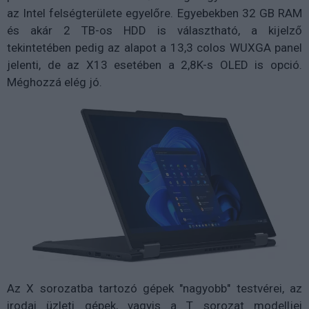
az Intel felségterülete egyelőre. Egyebekben 32 GB RAM
és akár 2 TB-os HDD is választható, a kijelző
tekintetében pedig az alapot a 13,3 colos WUXGA panel
jelenti, de az X13 esetében a 2,8K-s OLED is opció.
Méghozzá elég jó.
Az X sorozatba tartozó gépek "nagyobb" testvérei, az
irodai üzleti gépek, vagyis a T sorozat modelljei