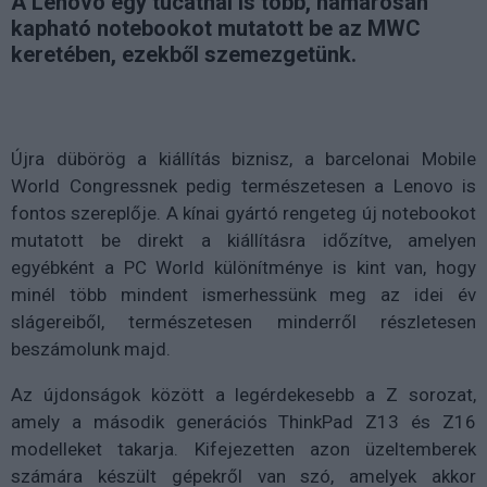
A Lenovo egy tucatnál is több, hamarosan
kapható notebookot mutatott be az MWC
keretében, ezekből szemezgetünk.
Újra dübörög a kiállítás biznisz, a barcelonai Mobile
World Congressnek pedig természetesen a Lenovo is
fontos szereplője. A kínai gyártó rengeteg új notebookot
mutatott be direkt a kiállításra időzítve, amelyen
egyébként a PC World különítménye is kint van, hogy
minél több mindent ismerhessünk meg az idei év
slágereiből, természetesen minderről részletesen
beszámolunk majd.
Az újdonságok között a legérdekesebb a Z sorozat,
amely a második generációs ThinkPad Z13 és Z16
modelleket takarja. Kifejezetten azon üzeltemberek
számára készült gépekről van szó, amelyek akkor