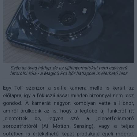
Szép az üveg hátlap, de az ujjlenyomatokat nem egyszerű
letörölni róla - a Magic5 Pro bőr hátlappal is elérhető lesz
Egy ToF szenzor a selfie kamera mellé is került az
előlapra, így a fókuszálással minden bizonnyal nem lesz
gondod. A kamerát nagyon komolyan vette a Honor,
amiről árulkodik az is, hogy a legtöbb új funkciót itt
jelentették be, legyen szó a jelenetfelismerő
sorozatfotóról (AI Motion Sensing), vagy a teljes
sötétben is értékelhető képet produkáló éjjeli módról.