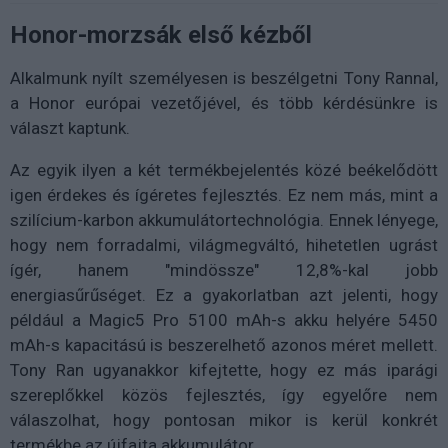
Honor-morzsák első kézből
Alkalmunk nyílt személyesen is beszélgetni Tony Rannal,
a Honor európai vezetőjével, és több kérdésünkre is
választ kaptunk.
Az egyik ilyen a két termékbejelentés közé beékelődött
igen érdekes és ígéretes fejlesztés. Ez nem más, mint a
szilícium-karbon akkumulátortechnológia. Ennek lényege,
hogy nem forradalmi, világmegváltó, hihetetlen ugrást
ígér, hanem "mindössze" 12,8%-kal jobb
energiasűrűséget. Ez a gyakorlatban azt jelenti, hogy
például a Magic5 Pro 5100 mAh-s akku helyére 5450
mAh-s kapacitású is beszerelhető azonos méret mellett.
Tony Ran ugyanakkor kifejtette, hogy ez más iparági
szereplőkkel közös fejlesztés, így egyelőre nem
válaszolhat, hogy pontosan mikor is kerül konkrét
termékbe az újfajta akkumulátor.