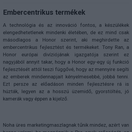
Embercentrikus termékek
A technológia és az innováció fontos, a készülékek
elengedhetetlenek mindenki életében, de ez mind csak
másodlagos a Honor szerint, aki meghirdette az
embercentrikus fejlesztést és termékeket. Tony Ran, a
Honor európai divíziójának igazgatója szerint ez
nagyjából annyit takar, hogy a Honor egy-egy új funkció
fejlesztését attól teszi függővé, hogy az mennyire segíti
az emberek mindennapjait kényelmesebbé, jobbá tenni.
Ezt persze az előadáson minden fejlesztésre rá is
húzták, legyen az a hosszú üzemidő, gyorstöltés, jó
kamerák vagy éppen a kijelző.
Noha üres marketingmaszlagnak tűnik mindez, azért van