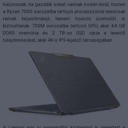
hasznosak, ha gazdáik sokat vannak irodán kívül, hiszen
a Ryzen 7000 sorozatba tartozó processzorok nemcsak
remek teljesítményt, hanem hosszú üzemidőt is
biztosítanak. 700M sorozatba tartozó GPU, akár 64 GB
DDR5 memória és 2 TB-os SSD várja a leendő
tulajdonosokat, akár 4K-s IPS-kijelző társaságában.
A Lenovo egy új gyorsindító központot is telepített a