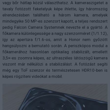
vagy bőr hátlap közül választhatsz. A kameraszigetet a
tavaly fotózott feketelyuk képe ihlette, így háromszög
elrendezésben található a három kamera, amelyek
mindegyike 50 MP-es szenzort kapott, a teljes rendszert
pedig Falcon Camera Systemnek nevezte el a gyártó. A
főkamera különlegessége a nagy szenzorméret (1/1.12),
így az apertúra f/1.6-os, amit a Honor nem győzött
hangsúlyozni a bemutató során. A periszkópos modul a
főkamerához hasonlóan optikailag stabilizált, emellett
3,5×-es zoomra képes, az ultraszéles látószögű kamera
viszont már nélkülözi a stabilizálást. A fotózást segíti
még egy ToF szenzor és természetesen HDR10-ben is
képes rögzíteni videókat a mobil.