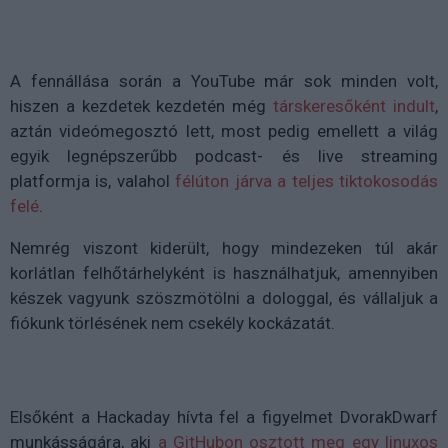
A fennállása során a YouTube már sok minden volt,
hiszen a kezdetek kezdetén még
társkeresőként indult
,
aztán videómegosztó lett, most pedig emellett a világ
egyik legnépszerűbb podcast- és live streaming
platformja is, valahol
félúton járva a teljes tiktokosodás
felé
.
Nemrég viszont kiderült, hogy mindezeken túl akár
korlátlan felhőtárhelyként is használhatjuk, amennyiben
készek vagyunk szöszmötölni a dologgal, és vállaljuk a
fiókunk törlésének nem csekély kockázatát.
Elsőként a Hackaday hívta fel a figyelmet DvorakDwarf
munkásságára, aki
a GitHubon osztott meg egy linuxos