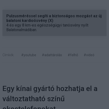
Pulzusméréssel segíti a biztonságos mozgást az új
balatoni kardioösvény (X)
4 és egy 8 km-es egészségügyi tanösvény nyílt
Balatonalmádiban.
Címkék:
#youtube
#adattárolás
#felhő
#videó
Egy kínai gyártó hozhatja el a
változtatható színű
okostelefonokat