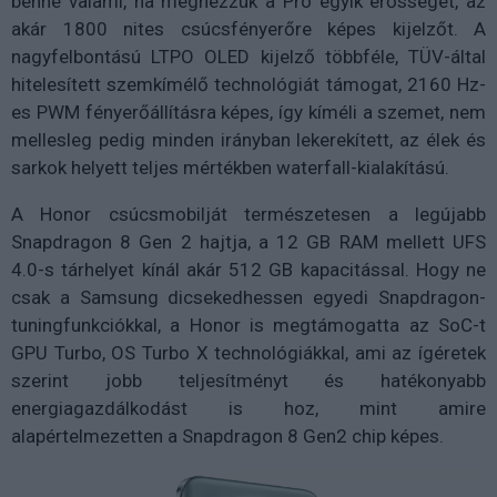
benne valami, ha megnézzük a Pro egyik erősségét, az
akár 1800 nites csúcsfényerőre képes kijelzőt. A
nagyfelbontású LTPO OLED kijelző többféle, TÜV-által
hitelesített szemkímélő technológiát támogat, 2160 Hz-
es PWM fényerőállításra képes, így kíméli a szemet, nem
mellesleg pedig minden irányban lekerekített, az élek és
sarkok helyett teljes mértékben waterfall-kialakítású.
A Honor csúcsmobilját természetesen a legújabb
Snapdragon 8 Gen 2 hajtja, a 12 GB RAM mellett UFS
4.0-s tárhelyet kínál akár 512 GB kapacitással. Hogy ne
csak a Samsung dicsekedhessen egyedi Snapdragon-
tuningfunkciókkal, a Honor is megtámogatta az SoC-t
GPU Turbo, OS Turbo X technológiákkal, ami az ígéretek
szerint jobb teljesítményt és hatékonyabb
energiagazdálkodást is hoz, mint amire
alapértelmezetten a Snapdragon 8 Gen2 chip képes.