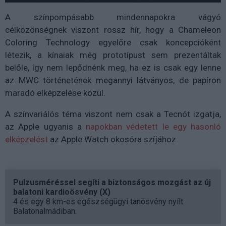
A színpompásabb mindennapokra vágyó
célközönségnek viszont rossz hír, hogy a Chameleon
Coloring Technology egyelőre csak koncepcióként
létezik, a kínaiak még prototípust sem prezentáltak
belőle, így nem lepődnénk meg, ha ez is csak egy lenne
az MWC történetének megannyi látványos, de papíron
maradó elképzelése közül.
A színvariálós téma viszont nem csak a Tecnót izgatja,
az Apple ugyanis a
napokban védetett le egy hasonló
elképzelést
az Apple Watch okosóra szíjához.
Pulzusméréssel segíti a biztonságos mozgást az új
balatoni kardioösvény (X)
4 és egy 8 km-es egészségügyi tanösvény nyílt
Balatonalmádiban.