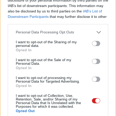
disclosure of your personal information by third parties on the
IAB’s list of downstream participants. This information may
also be disclosed by us to third parties on the
IAB’s List of
Downstream Participants
that may further disclose it to other
third parties.
Please note that this website/app uses one or more Google
Personal Data Processing Opt Outs
services and may gather and store information including but
not limited to your visit or usage behaviour. You may click to
I want to opt-out of the Sharing of my
personal data.
grant or deny consent to Google and its third-party tags to
Opted In
Ezek még a régi kiegészítők, de hamarosan teljesen újak
use your data for below specified purposes in below Google
érkezhetnek
consent section.
I want to opt-out of the Sale of my
Personal Data.
Opted In
Végül a nem mobiltelefon fejlesztésekről kérdeztük Tony
Rant, aki annyit árult el, hogy hamarosan hordható és
I want to opt-out of processing my
Personal Data for Targeted Advertising.
audio eszközök érkezésére lehet számítani, ahol már
Opted In
végleg szakítanak a Huawei-től örökölt szoftveres
háttérrel és teljesen saját fejlesztést láthatunk majd.
I want to opt-out of Collection, Use,
Retention, Sale, and/or Sharing of my
Personal Data that Is Unrelated with the
Purposes for which it was collected.
Opted Out