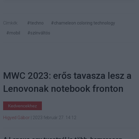
Címkék:
#techno
#chameleon coloring technology
#mobil
#színváltós
MWC 2023: erős tavasza lesz a
Lenovonak notebook fronton
Kedvencekhez
Higyed Gábor
|
2023 február 27. 14:12