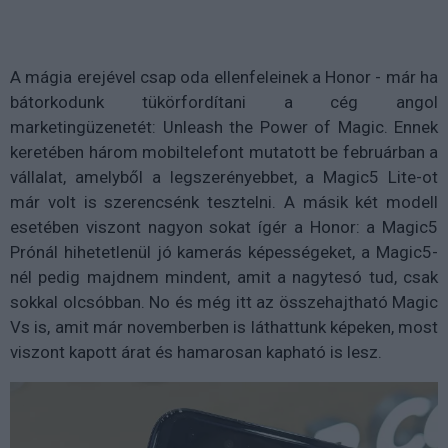
A mágia erejével csap oda ellenfeleinek a Honor - már ha
bátorkodunk tükörfordítani a cég angol
marketingüzenetét: Unleash the Power of Magic. Ennek
keretében három mobiltelefont mutatott be februárban a
vállalat, amelyből a legszerényebbet, a Magic5 Lite-ot
már volt is szerencsénk tesztelni. A másik két modell
esetében viszont nagyon sokat ígér a Honor: a Magic5
Prónál hihetetlenül jó kamerás képességeket, a Magic5-
nél pedig majdnem mindent, amit a nagytesó tud, csak
sokkal olcsóbban. No és még itt az összehajtható Magic
Vs is, amit már novemberben is láthattunk képeken, most
viszont kapott árat és hamarosan kapható is lesz.