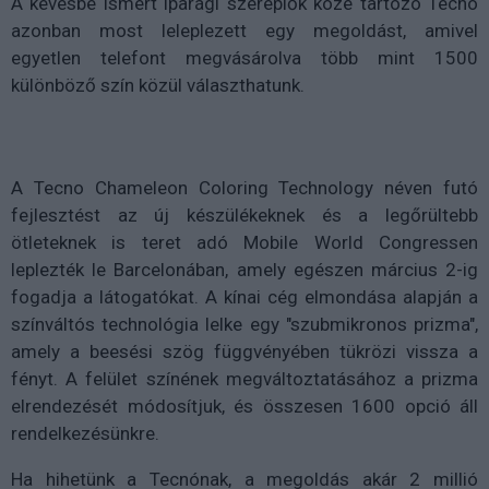
A kevésbé ismert iparági szereplők közé tartozó Tecno
azonban most leleplezett egy megoldást, amivel
egyetlen telefont megvásárolva több mint 1500
különböző szín közül választhatunk.
A Tecno Chameleon Coloring Technology néven futó
fejlesztést az új készülékeknek és a legőrültebb
ötleteknek is teret adó Mobile World Congressen
leplezték le Barcelonában, amely egészen március 2-ig
fogadja a látogatókat. A kínai cég elmondása alapján a
színváltós technológia lelke egy "szubmikronos prizma",
amely a beesési szög függvényében tükrözi vissza a
fényt. A felület színének megváltoztatásához a prizma
elrendezését módosítjuk, és összesen 1600 opció áll
rendelkezésünkre.
Ha hihetünk a Tecnónak, a megoldás akár 2 millió