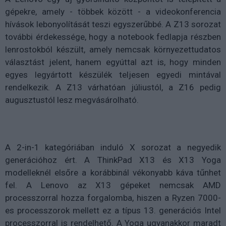
gépekre, amely - többek között - a videokonferencia
hívások lebonyolítását teszi egyszerűbbé. A Z13 sorozat
további érdekessége, hogy a notebook fedlapja részben
lenrostokból készült, amely nemcsak környezettudatos
választást jelent, hanem egyúttal azt is, hogy minden
egyes legyártott készülék teljesen egyedi mintával
rendelkezik. A Z13 várhatóan júliustól, a Z16 pedig
augusztustól lesz megvásárolható.
A 2-in-1 kategóriában induló X sorozat a negyedik
generációhoz ért. A ThinkPad X13 és X13 Yoga
modelleknél elsőre a korábbinál vékonyabb káva tűnhet
fel. A Lenovo az X13 gépeket nemcsak AMD
processzorral hozza forgalomba, hiszen a Ryzen 7000-
es processzorok mellett ez a típus 13. generációs Intel
processzorral is rendelhető. A Yoga ugyanakkor maradt