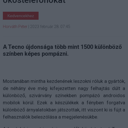
Kedvencekhez
Horváth Péter
|
2023 február 28. 07:45
A Tecno újdonsága több mint 1500 különböző
színben képes pompázni.
Mostanában mintha kezdenének leszokni róluk a gyártók,
de néhány éve még kifejezetten nagy felhajtás dúlt a
különböző, szivárvány színekben pompázó androidos
mobilok körül. Ezek a készülékek a fényben forgatva
különböző árnyalatokban játszottak, itt viszont ki is fújt a
felhasználók beleszólása a megjelenésükbe.