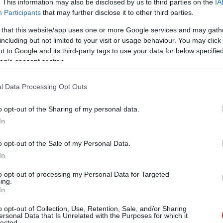
. This information may also be disclosed by us to third parties on the
IA
Participants
that may further disclose it to other third parties.
 that this website/app uses one or more Google services and may gath
including but not limited to your visit or usage behaviour. You may click 
 to Google and its third-party tags to use your data for below specifi
ogle consent section.
l Data Processing Opt Outs
o opt-out of the Sharing of my personal data.
In
o opt-out of the Sale of my Personal Data.
In
to opt-out of processing my Personal Data for Targeted
ing.
In
o opt-out of Collection, Use, Retention, Sale, and/or Sharing
lany képessé vált az olyan alapvető mozdulatok
ersonal Data that Is Unrelated with the Purposes for which it
lected.