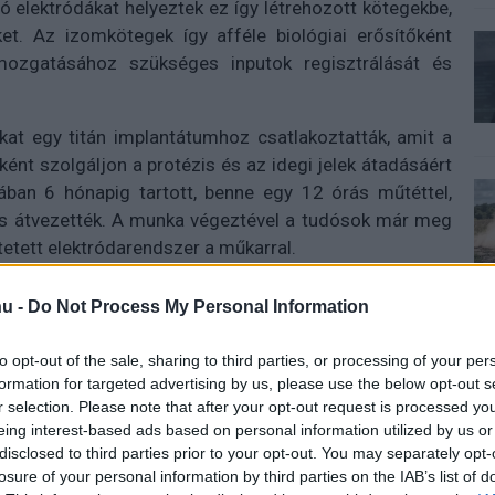
 elektródákat helyeztek ez így létrehozott kötegekbe,
ket. Az izomkötegek így afféle biológiai erősítőként
mozgatásához szükséges inputok regisztrálását és
kat egy titán implantátumhoz csatlakoztatták, amit a
ként szolgáljon a protézis és az idegi jelek átadásáért
ában 6 hónapig tartott, benne egy 12 órás műtéttel,
is átvezették. A munka végeztével a tudósok már meg
tetett elektródarendszer a műkarral.
 vetettek be, amelyek a protézis befogadója által
u -
Do Not Process My Personal Information
idegi jeleket, beleértve az olyan finom műveleteket is,
gül minden egyes mozdulatot be lehetett programozni a
to opt-out of the sale, sharing to third parties, or processing of your per
páciens szándékának megfelelő mozgásra kényszerítsék
formation for targeted advertising by us, please use the below opt-out s
r selection. Please note that after your opt-out request is processed y
eing interest-based ads based on personal information utilized by us or
disclosed to third parties prior to your opt-out. You may separately opt-
losure of your personal information by third parties on the IAB’s list of