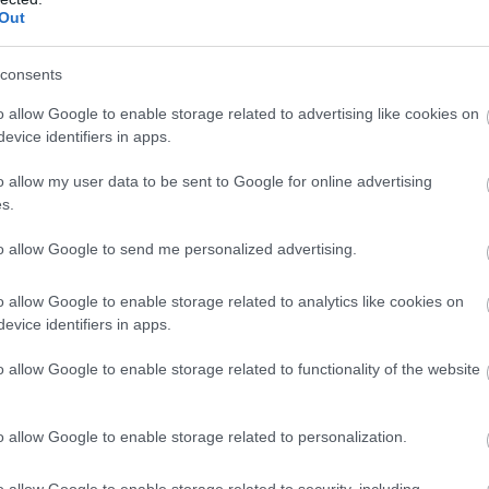
az egyes ujjak mozgatása, valamivel később pedig már a
Out
tt. Ez azt jelenti, hogy ahelyett, hogy minden egyes
ndolnia, gondolhat közvetlenül a kívánt műveletre, és
consents
 "kezeléséhez".
o allow Google to enable storage related to advertising like cookies on
evice identifiers in apps.
cepsz - nyitva. Kéz bezárása!', az kognitív terhelést
t csak arra gondolni, hogy 'Ó, most megmozdítom a
o allow my user data to be sent to Google for online advertising
s.
en, a kutatócsoport tagja, akinek elmondása szerint a
to allow Google to send me personalized advertising.
ik, fizikai munkát végezve) már két éve használja a
rítani a tenyerét, forgatni a csuklóját, valamint nyújtani
o allow Google to enable storage related to analytics like cookies on
 gondolatai útján.
evice identifiers in apps.
gnyerni a Kiborg Olimpiaként is emlegetett Cybathlon
o allow Google to enable storage related to functionality of the website
 úttörő találmányok bemutatására, valamint az ilyen
jövő év októberében, Zürichben kerül megrendezésre.
o allow Google to enable storage related to personalization.
kéletesítik a platformot, az érzékszervi visszajelzést
o allow Google to enable storage related to security, including