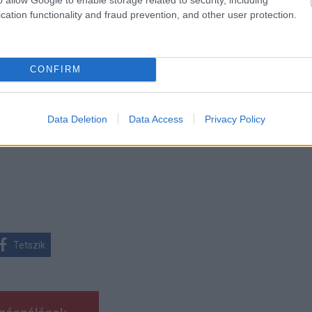
cation functionality and fraud prevention, and other user protection.
 új balatoni kardioösvény (X)
CONFIRM
atonalmádiban.
Data Deletion
Data Access
Privacy Policy
zág
#protézis
#művégtag
#mesterséges intelligencia
Tetszik