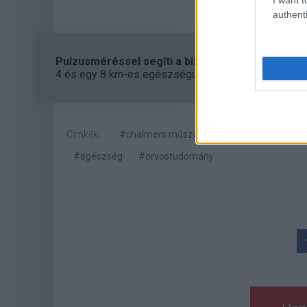
authenti
Pulzusméréssel segíti a biztonságos mozgást az
4 és egy 8 km-es egészségügyi tanösvény nyílt Bal
Címkék:
#chalmers műszaki egyetem
#svédors
#egészség
#orvostudomány