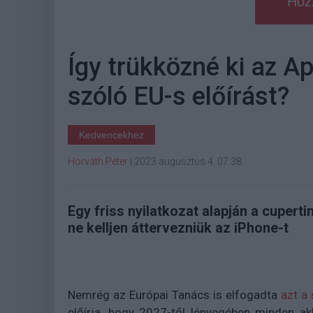
Hoz
Így trükközné ki az A
szóló EU-s előírást?
Kedvencekhez
Horváth Péter
|
2023 augusztus 4. 07:38
Egy friss nyilatkozat alapján a cuper
ne kelljen áttervezniük az iPhone-t
Nemrég az Európai Tanács is elfogadta
azt a
előírja, hogy 2027-től lényegében minden ak