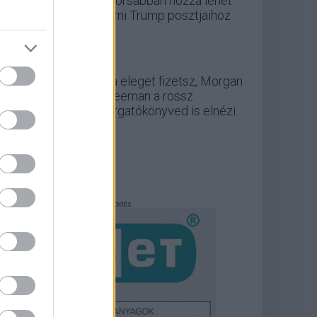
gyorsabban hozzá lehet
férni Trump posztjaihoz
Ha eleget fizetsz, Morgan
Freeman a rossz
forgatókönyved is elnézi
Hirdetés