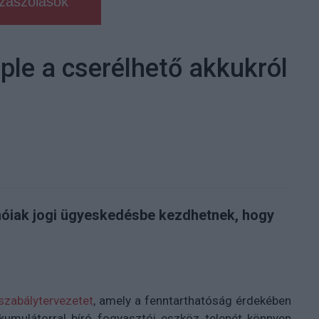
zászólások
pple a cserélhető akkukról
tinóiak jogi ügyeskedésbe kezdhetnek, hogy
 szabálytervezetet
, amely a fenntarthatóság érdekében
kumulátorral bíró fogyasztói eszköz telepét könnyen