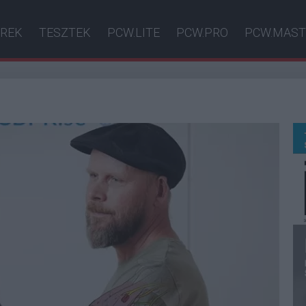
ÍREK
TESZTEK
PCW.LITE
PCW.PRO
PCW.MAST