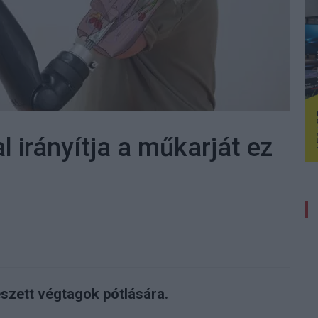
l irányítja a műkarját ez
szett végtagok pótlására.