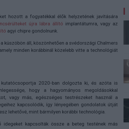
et hozott a fogyatékkal élők helyzetének javítására
ncsérülteket újra lábra állító
implantátumra, vagy az
ító
agyi chipre gondolnunk.
 a küszöbön áll, köszönhetően a svédországi Chalmers
mely minden korábbinál közelebb vitte a technológiát
kutatócsoportja 2020-ban dolgozta ki, és azóta is
ülönlegessége, hogy a hagyományos megoldásokkal
ot, vagy más, egészséges testrészeket használ a
geihez kapcsolódik, így lényegében gondolatok útját
esz lehetővé, mint bármilyen korábbi technológia.
 idegeket kapcsolták össze a beteg testének más