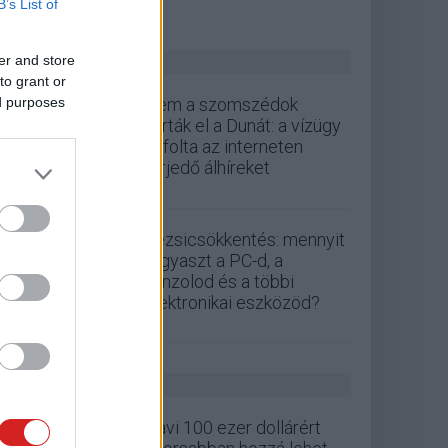
B’s List of
ZÖLD PÁLYA
er and store
to grant or
ed purposes
Nem a szomszédok
zárták el a Dunát: a vízügy
cáfolta az interneten
terjedő álhíreket
Rezsicsökkentés: mennyit
fogyaszt a PC-d, a
konzolod és a többi
elektronikai eszközöd?
GS HÍREK
Havi 100 ezer dollárért