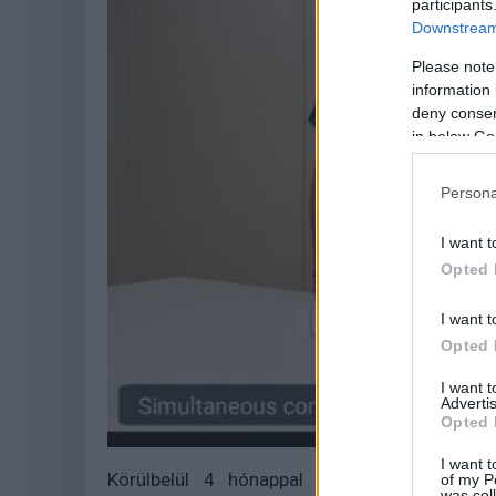
participants
Downstream 
Please note
information 
deny consent
in below Go
Persona
I want t
Opted 
I want t
Opted 
I want 
Advertis
Opted 
I want t
Körülbelül 4 hónappal a műtét után az a
of my P
was col