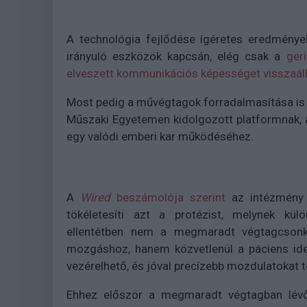
A technológia fejlődése ígéretes eredmények
irányuló eszközök kapcsán, elég csak a
geri
elveszett kommunikációs képességet visszaáll
Most pedig a művégtagok forradalmasítása is
Műszaki Egyetemen kidolgozott platformnak, a
egy valódi emberi kar működéséhez.
A
Wired
beszámolója szerint
az intézmény 
tökéletesíti azt a protézist, melynek k
ellentétben nem a megmaradt végtagcsonk
mozgáshoz, hanem közvetlenül a páciens ide
vezérelhető, és jóval precízebb mozdulatokat t
Ehhez először a megmaradt végtagban lévő