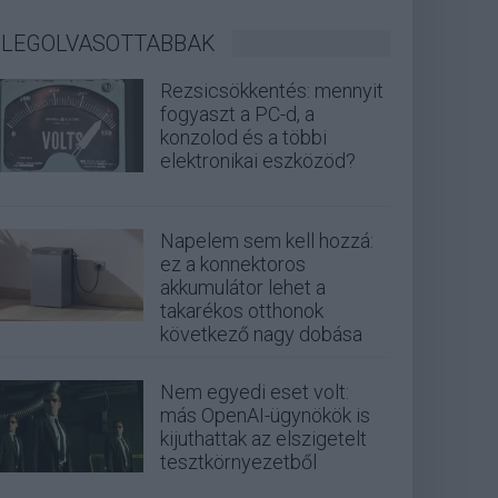
LEGOLVASOTTABBAK
Rezsicsökkentés: mennyit
fogyaszt a PC-d, a
konzolod és a többi
elektronikai eszközöd?
Napelem sem kell hozzá:
ez a konnektoros
akkumulátor lehet a
takarékos otthonok
következő nagy dobása
Nem egyedi eset volt:
más OpenAI-ügynökök is
kijuthattak az elszigetelt
tesztkörnyezetből