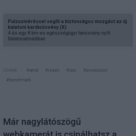
Pulzusméréssel segíti a biztonságos mozgást az új
balatoni kardioösvény (X)
4 és egy 8 km-es egészségügyi tanösvény nyílt
Balatonalmádiban.
Címkék:
#amd
#ryzen
#cpu
#processzor
#benchmark
Már nagylátószögű
webkamerát is csinálhatsz a