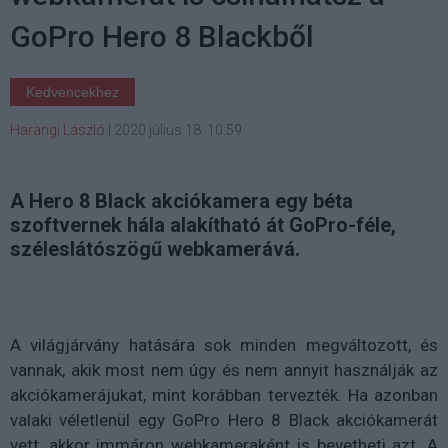
GoPro Hero 8 Blackből
Kedvencekhez
Harangi László
|
2020 július 18. 10:59
A Hero 8 Black akciókamera egy béta
szoftvernek hála alakítható át GoPro-féle,
széleslátószögű webkamerává.
A világjárvány hatására sok minden megváltozott, és
vannak, akik most nem úgy és nem annyit használják az
akciókamerájukat, mint korábban tervezték. Ha azonban
valaki véletlenül egy GoPro Hero 8 Black akciókamerát
vett, akkor immáron webkameraként is bevetheti azt. A