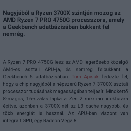
Nagyjából a Ryzen 3700X szintjén mozog az
AMD Ryzen 7 PRO 4750G processzora, amely
a Geekbench adatbázisában bukkant fel
nemrég.
A Ryzen 7 PRO 4750G lesz az AMD legerősebb közelgő
AM4-es asztali APU-ja, és nemrég felbukkant a
Geekbench 5 adatbázisában.
Tum Apisak
fedezte fel,
hogy a chip nagyjából a népszerű Ryzen 7 3700X asztali
processzor tudásának magasságában teljesít. Mindkettő
8-magos, 16-szálas lapka a Zen 2 mikroarchitektúrára
építve, azonban a 3700X-nél az L3 cache nagyobb, és
több energiát is használ. Az APU-ban viszont van
integrált GPU, egy Radeon Vega 8.