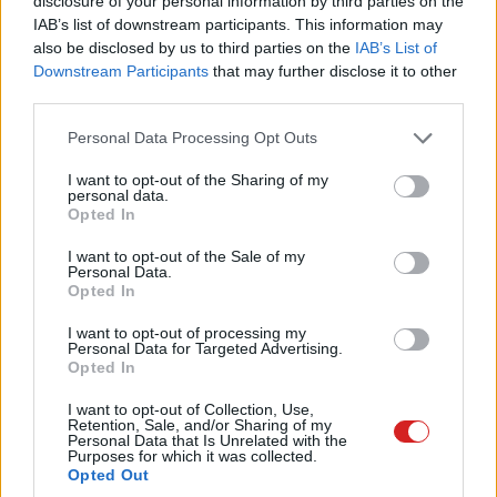
disclosure of your personal information by third parties on the
tempóban, mert a nyílt forráskódú Chromium
IAB’s list of downstream participants. This information may
fejlesztéséhez már a Microsoft is hozzájárul, és
also be disclosed by us to third parties on the
IAB’s List of
Downstream Participants
that may further disclose it to other
véletlenül ez az alapja a Chrome és az Edge
third parties.
böngészőknek is. Most azonban ezt a
memóriacsökkentő előnyt mindkét böngésző elveszíti,
Please note that this website/app uses one or more Google
Personal Data Processing Opt Outs
ugyanis
hibát találtak
ennek kapcsán.
services and may gather and store information including but
not limited to your visit or usage behaviour. You may click to
I want to opt-out of the Sharing of my
personal data.
grant or deny consent to Google and its third-party tags to
Opted In
use your data for below specified purposes in below Google
consent section.
I want to opt-out of the Sale of my
Az Intel egyik mérnöke ugyanis rájött, hogy az
Personal Data.
alacsonyabb memóriahasználatért cserébe jóval kisebb
Opted In
teljesítmény, de közben magasabb CPU-terhelés járt. A
I want to opt-out of processing my
Google programozója, Bruce Dawson pedig úgy döntött,
Personal Data for Targeted Advertising.
Opted In
hogy a 10 százalékos lassulás a CPU fogyasztásának 13
százalékos emelkedése mellett nem éri meg. Ráadásul a
I want to opt-out of Collection, Use,
Retention, Sale, and/or Sharing of my
probléma az erősebb PC-ken még érezhetőbb volt, mint a
Personal Data that Is Unrelated with the
hétköznapi, egyszerű konfigurációkon.
Purposes for which it was collected.
Opted Out