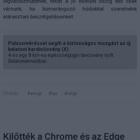
legvalószínűbbnek, tehát a jó eséllyel őszig kell csak
várnunk, ha bumerángozó hódokkal szeretnénk
elárasztani beszélgetéseinket.
Pulzusméréssel segíti a biztonságos mozgást az új
balatoni kardioösvény (X)
4 és egy 8 km-es egészségügyi tanösvény nyílt
Balatonalmádiban.
Címkék:
#emoji
#ios
#ninja
Kilőtték a Chrome és az Edge