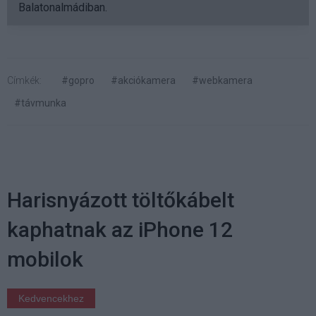
Balatonalmádiban.
Címkék:
#gopro
#akciókamera
#webkamera
#távmunka
Harisnyázott töltőkábelt
kaphatnak az iPhone 12
mobilok
Kedvencekhez