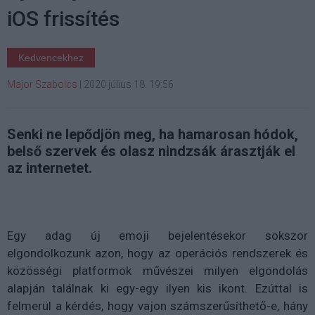
iOS frissítés
Kedvencekhez
Major Szabolcs
|
2020 július 18. 19:56
Senki ne lepődjön meg, ha hamarosan hódok,
belső szervek és olasz nindzsák árasztják el
az internetet.
Egy adag új emoji bejelentésekor sokszor
elgondolkozunk azon, hogy az operációs rendszerek és
közösségi platformok művészei milyen elgondolás
alapján találnak ki egy-egy ilyen kis ikont. Ezúttal is
felmerül a kérdés, hogy vajon számszerűsíthető-e, hány