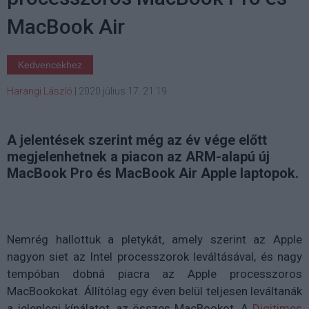
MacBook Air
Kedvencekhez
Harangi László
|
2020 július 17. 21:19
A jelentések szerint még az év vége előtt
megjelenhetnek a piacon az ARM-alapú új
MacBook Pro és MacBook Air Apple laptopok.
Nemrég hallottuk a pletykát, amely szerint az Apple
nagyon siet az Intel processzorok leváltásával, és nagy
tempóban dobná piacra az Apple processzoros
MacBookokat. Állítólag egy éven belül teljesen leváltanák
a jelenlegi kínálatot, az összes MacBookot. A
Digitimes