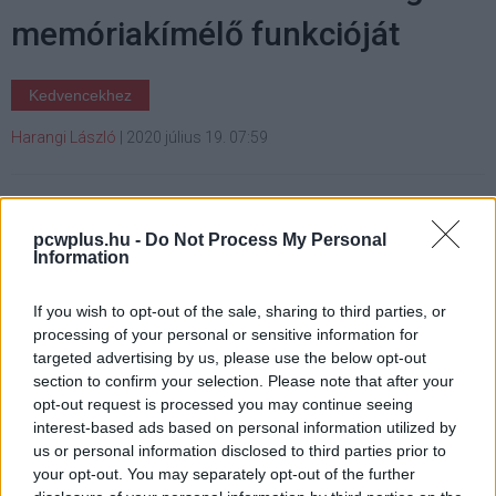
memóriakímélő funkcióját
Kedvencekhez
Harangi László
|
2020 július 19. 07:59
Sikerült csökkenteni a böngészők
memóriaigényét, de túlságosan vissza kellett
pcwplus.hu -
Do Not Process My Personal
Information
ehhez venni a processzor teljesítményét.
If you wish to opt-out of the sale, sharing to third parties, or
processing of your personal or sensitive information for
targeted advertising by us, please use the below opt-out
A Microsoft júniusban reklámozta be, hogy a Chromium-
section to confirm your selection. Please note that after your
alapú Edge böngészője már 27 százalékkal kevesebb
opt-out request is processed you may continue seeing
interest-based ads based on personal information utilized by
memóriát használ, ha a Windows 10 májusi frissítése is
us or personal information disclosed to third parties prior to
telepítve van. A Google arról beszélt, hogy követi az Edge
your opt-out. You may separately opt-out of the further
példáját a Chrome. Mindez azért lehetséges gyors