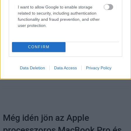
I want to allow Google to enable storage
related to security, including authentication
functionality and fraud prevention, and other
Pulzusméréssel segíti a biztonságos mozgást az új
user protection.
balatoni kardioösvény (X)
4 és egy 8 km-es egészségügyi tanösvény nyílt
Balatonalmádiban.
CONFIRM
Data Deletion
Data Access
Privacy Policy
Címkék:
#google
#chrome
#edge
#böngésző
#memória
#microsoft
Még idén jön az Apple
processzoros MacBook Pro és