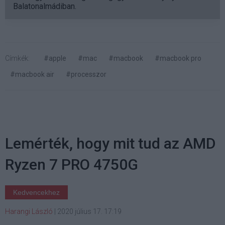
Balatonalmádiban.
Címkék:
#apple
#mac
#macbook
#macbook pro
#macbook air
#processzor
Lemérték, hogy mit tud az AMD
Ryzen 7 PRO 4750G
Kedvencekhez
Harangi László
|
2020 július 17. 17:19