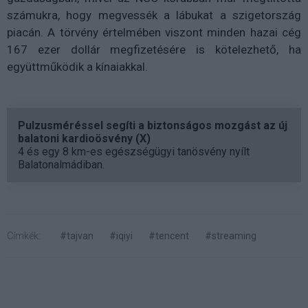
számukra, hogy megvessék a lábukat a szigetország
piacán. A törvény értelmében viszont minden hazai cég
167 ezer dollár megfizetésére is kötelezhető, ha
együttműködik a kínaiakkal.
Pulzusméréssel segíti a biztonságos mozgást az új
balatoni kardioösvény (X)
4 és egy 8 km-es egészségügyi tanösvény nyílt
Balatonalmádiban.
Címkék:
#tajvan
#iqiyi
#tencent
#streaming