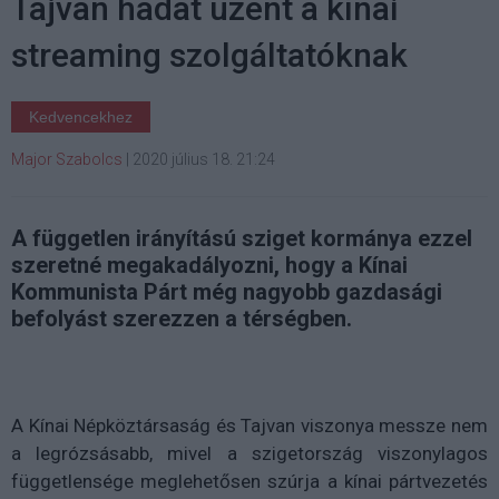
Tajvan hadat üzent a kínai
streaming szolgáltatóknak
Kedvencekhez
Major Szabolcs
|
2020 július 18. 21:24
A független irányítású sziget kormánya ezzel
szeretné megakadályozni, hogy a Kínai
Kommunista Párt még nagyobb gazdasági
befolyást szerezzen a térségben.
A Kínai Népköztársaság és Tajvan viszonya messze nem
a legrózsásabb, mivel a szigetország viszonylagos
függetlensége meglehetősen szúrja a kínai pártvezetés