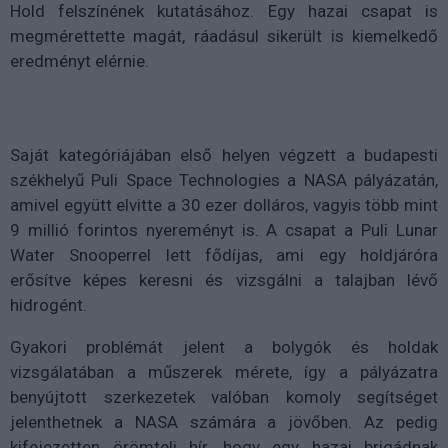
Hold felszínének kutatásához. Egy hazai csapat is
megmérettette magát, ráadásul sikerült is kiemelkedő
eredményt elérnie.
Saját kategóriájában első helyen végzett a budapesti
székhelyű Puli Space Technologies a NASA pályázatán,
amivel együtt elvitte a 30 ezer dolláros, vagyis több mint
9 millió forintos nyereményt is. A csapat a Puli Lunar
Water Snooperrel lett fődíjas, ami egy holdjáróra
erősítve képes keresni és vizsgálni a talajban lévő
hidrogént.
Gyakori problémát jelent a bolygók és holdak
vizsgálatában a műszerek mérete, így a pályázatra
benyújtott szerkezetek valóban komoly segítséget
jelenthetnek a NASA számára a jövőben. Az pedig
kifejezetten örömteli hír, hogy egy hazai brigádnak