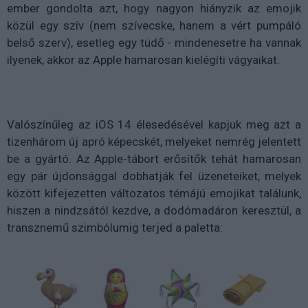
ember gondolta azt, hogy nagyon hiányzik az emojik
közül egy szív (nem szívecske, hanem a vért pumpáló
belső szerv), esetleg egy tüdő - mindenesetre ha vannak
ilyenek, akkor az Apple hamarosan kielégíti vágyaikat.
Valószínűleg az iOS 14 élesedésével kapjuk meg azt a
tizenhárom új apró képecskét, melyeket nemrég jelentett
be a gyártó. Az Apple-tábort erősítők tehát hamarosan
egy pár újdonsággal dobhatják fel üzeneteiket, melyek
között kifejezetten változatos témájú emojikat találunk,
hiszen a nindzsától kezdve, a dodómadáron keresztül, a
transznemű szimbólumig terjed a paletta: