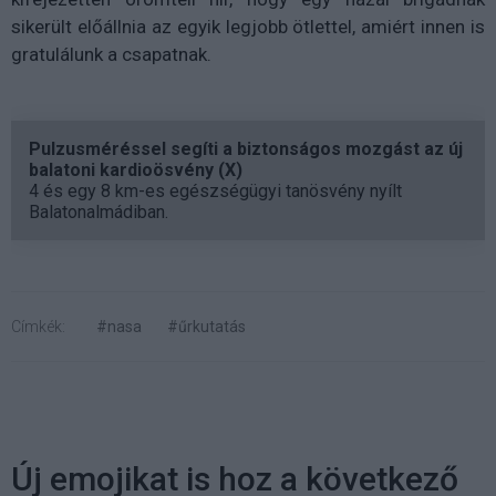
sikerült előállnia az egyik legjobb ötlettel, amiért innen is
gratulálunk a csapatnak.
Pulzusméréssel segíti a biztonságos mozgást az új
balatoni kardioösvény (X)
4 és egy 8 km-es egészségügyi tanösvény nyílt
Balatonalmádiban.
Címkék:
#nasa
#űrkutatás
Új emojikat is hoz a következő