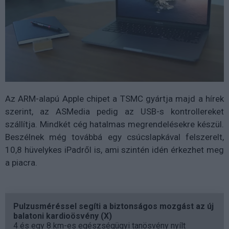
Az ARM-alapú Apple chipet a TSMC gyártja majd a hírek
szerint, az ASMedia pedig az USB-s kontrollereket
szállítja. Mindkét cég hatalmas megrendelésekre készül.
Beszélnek még továbbá egy csúcslapkával felszerelt,
10,8 hüvelykes iPadről is, ami szintén idén érkezhet meg
a piacra.
Pulzusméréssel segíti a biztonságos mozgást az új
balatoni kardioösvény (X)
4 és egy 8 km-es egészségügyi tanösvény nyílt