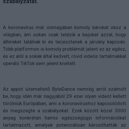
szabályzatát.
A koronavírus már önmagában komoly károkat okoz a
világban, ám sokan csak tetézik a bajokat azzal, hogy
álhíreket találnak ki és terjesztenek a járvány kapcsán.
Több platformon is komoly problémát jelent ez az egész,
és ez alól a sokak által kedvelt, rövid videós tartalmakkal
operáló TikTok sem jelent kivételt.
Az appot üzemeltető ByteDance nemrég arról számolt
be, hogy idén már nagyjából 29 ezer olyan videót kellett
törölniük Európában, ami a koronavírushoz kapcsolódott
és megszegte a szabályokat. Ezek között közel 3000
anyag konkrétan hamis egészségügyi információkat
tartalmazott, amelyek potenciálisan károsíthatták az