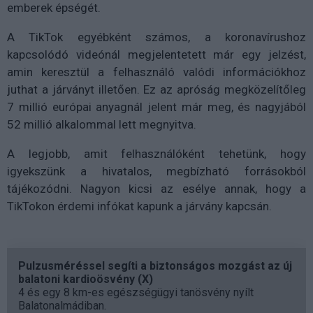
emberek épségét.
A TikTok egyébként számos, a koronavírushoz
kapcsolódó videónál megjelentetett már egy jelzést,
amin keresztül a felhasználó valódi információkhoz
juthat a járványt illetően. Ez az apróság megközelítőleg
7 millió európai anyagnál jelent már meg, és nagyjából
52 millió alkalommal lett megnyitva.
A legjobb, amit felhasználóként tehetünk, hogy
igyekszünk a hivatalos, megbízható forrásokból
tájékozódni. Nagyon kicsi az esélye annak, hogy a
TikTokon érdemi infókat kapunk a járvány kapcsán.
Pulzusméréssel segíti a biztonságos mozgást az új
balatoni kardioösvény (X)
4 és egy 8 km-es egészségügyi tanösvény nyílt
Balatonalmádiban.