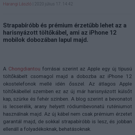
Harangi László
|
2020 július 17. 14:42
Strapabíróbb és prémium érzetűbb lehet az a
harisnyázott töltőkábel, ami az iPhone 12
mobilok dobozában lapul majd.
A
Chongdiantou
forrásai szerint az Apple egy új típusú
töltőkábelt csomagol majd a dobozba az iPhone 12
okostelefonok mellé idén ősszel. Az átlagos Apple
töltőkábellel szemben ez az új már harisnyázott külsőt
kap, szürke és fehér színben. A blog szerint a bevonatot
is lecserélik, arany helyett ródiumbevonatú ruténiumot
használnak majd. Az új kábel nem csak prémium érzetet
garantál majd, de sokkal strapabíróbb is lesz, és jobban
ellenáll a folyadékoknak, behatásoknak.