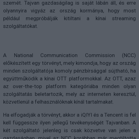
szemét. Tajvan gazdaságilag is saját lábán áll, és erre
olyannyira vigyáz az ország kormánya, hogy most
például megpróbálják kitiltani a kínai streaming
szolgáltatókat.
A National Communication Commission (NCC)
előkészített egy törvényt, mely kimondja, hogy az ország
minden szolgáltatója komoly pénzbírsággal sújtható, ha
együttműködik a kínai OTT platformokkal. Az OTT, azaz
az over-the-top platform kategóriába minden olyan
szolgáltatás beletartozik, mely az interneten keresztül,
közvetlenül a felhasználóknak kínál tartalmakat.
Ha elfogadják a törvényt, akkor a iQIYI és a Tencent is fel
kell függessze ilyen jellegű tevékenységét Tajvanban. A
két szolgáltató jelenleg is csak közvetve van jelen a
gazdaságban, mivel az NCC korábban már megtiltotta