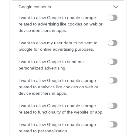
Google consents
I want to allow Google to enable storage
related to advertising like cookies on web or
device identifiers in apps.
I want to allow my user data to be sent to
Google for online advertising purposes.
I want to allow Google to send me
personalized advertising.
I want to allow Google to enable storage
related to analytics like cookies on web or
device identifiers in apps.
A Chrome 85-tel kezdődően a memóriacsökkentő
funkciót letiltják, még akkor is, ha a döntésnek nem
I want to allow Google to enable storage
mindenki örül a memóriaterhelés miatt. A Google azért
related to functionality of the website or app.
döntött a funkció letiltása mellett, mert a mérnökök
szerint nem éri meg beáldozni az üzemidőt. De azért
I want to allow Google to enable storage
related to personalization.
dolgoznak a megoldáson.