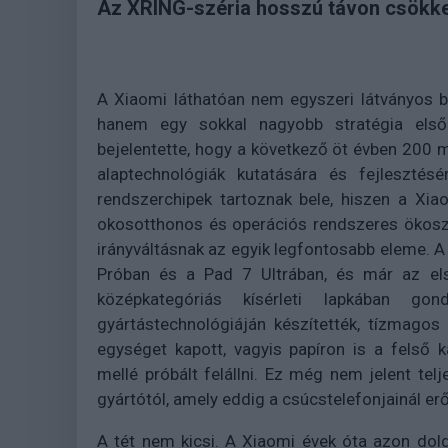
Az XRING-széria hosszú távon csökke
A Xiaomi láthatóan nem egyszeri látványos 
hanem egy sokkal nagyobb stratégia első
bejelentette, hogy a következő öt évben 200 mil
alaptechnológiák kutatására és fejleszté
rendszerchipek tartoznak bele, hiszen a Xiao
okosotthonos és operációs rendszeres ökosz
irányváltásnak az egyik legfontosabb eleme. 
Próban és a Pad 7 Ultrában, és már az els
középkategóriás kísérleti lapkában 
gyártástechnológiáján készítették, tízmag
egységet kapott, vagyis papíron is a felső 
mellé próbált felállni. Ez még nem jelent te
gyártótól, amely eddig a csúcstelefonjainál 
A tét nem kicsi. A Xiaomi évek óta azon dol