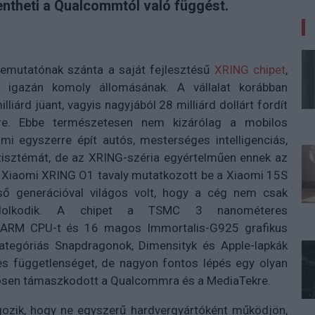
ntheti a Qualcommtól való függést.
bemutatónak szánta a saját fejlesztésű
XRING chipet
,
 igazán komoly állomásának. A vállalat korábban
liárd jüant, vagyis nagyjából 28 milliárd dollárt fordít
sére. Ebbe természetesen nem kizárólag a mobilos
mi egyszerre épít autós, mesterséges intelligenciás,
isztémát, de az XRING-széria egyértelműen ennek az
A Xiaomi XRING O1 tavaly mutatkozott be a Xiaomi 15S
ő generációval világos volt, hogy a cég nem csak
gondolkodik. A chipet a TSMC 3 nanométeres
os ARM CPU-t és 16 magos Immortalis-G925 grafikus
kategóriás Snapdragonok, Dimensityk és Apple-lapkák
ljes függetlenséget, de nagyon fontos lépés egy olyan
erősen támaszkodott a Qualcommra és a MediaTekre.
gozik, hogy ne egyszerű hardvergyártóként működjön,