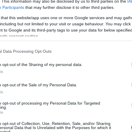
. This information may also be disclosed by us to third parties on the
IA
edig jelenleg még nem akkora szereplő saját mobilos
Participants
that may further disclose it to other third parties.
ártástechnológiáért kelljen versenyeznie.
 that this website/app uses one or more Google services and may gath
including but not limited to your visit or usage behaviour. You may click 
 to Google and its third-party tags to use your data for below specifi
ogle consent section.
l Data Processing Opt Outs
o opt-out of the Sharing of my personal data.
In
o opt-out of the Sale of my Personal Data.
In
to opt-out of processing my Personal Data for Targeted
ing.
In
o opt-out of Collection, Use, Retention, Sale, and/or Sharing
ersonal Data that Is Unrelated with the Purposes for which it
lected.