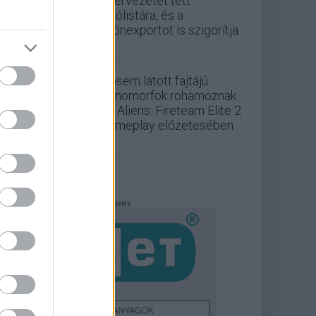
szervezetet tett
tiltólistára, és a
drónexportot is szigorítja
Sosem látott fajtájú
xenomorfok rohamoznak
az Aliens: Fireteam Elite 2
gameplay előzetesében
Hirdetés