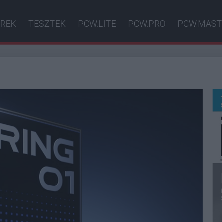
ÍREK
TESZTEK
PCW.LITE
PCW.PRO
PCW.MAST