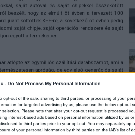
okkal, saját autóval és saját chipekkel összekötött
rról beszélt, hogy az elmúlt öt évben a tervezett 100
iárd jüant költöttek K+F-re, a következő öt évben pedig
iaomi saját chipje, saját operációs rendszere és saját
jön együtt a termékeiben.
 átlépte az egymilliós szállítási darabszámot, ami a
ermészetesen apróság, de egy első generációs saját
. A Xiaomi szempontjából ez inkább azt bizonyítja,
u -
Do Not Process My Personal Information
 tartható, vagyis van értelme tovább vinni. A következő
de Lu Weibing, a Xiaomi Group elnöke már jelezte, hogy
to opt-out of the sale, sharing to third parties, or processing of your per
állni az első próbálkozás után. A nagy kérdés az, hogy a
formation for targeted advertising by us, please use the below opt-out s
 válni ezen a piacon. A legfrissebb pletykák szerint a
r selection. Please note that after your opt-out request is processed y
át a TSMC legmodernebb 2 nanométeres gyártására,
eing interest-based ads based on personal information utilized by us or
elsőre hátránynak tűnhet a technológiai versenyben,
disclosed to third parties prior to your opt-out. You may separately opt-
ip megtervezése, tesztelése és tömeggyártásra vitele
losure of your personal information by third parties on the IAB’s list of