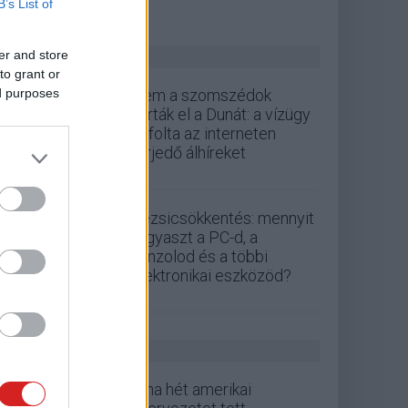
B’s List of
ZÖLD PÁLYA
er and store
to grant or
ed purposes
Nem a szomszédok
zárták el a Dunát: a vízügy
cáfolta az interneten
terjedő álhíreket
Rezsicsökkentés: mennyit
fogyaszt a PC-d, a
konzolod és a többi
elektronikai eszközöd?
GS HÍREK
Kína hét amerikai