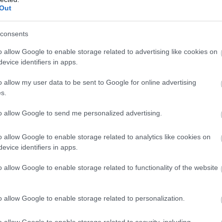
Out
consents
ba mozdulhat, amerre az Apple már rég elindult, és
okkal: minél több kulcsfontosságú alkatrészt és
o allow Google to enable storage related to advertising like cookies on
Egyelőre azonban az XRING még nem ilyen teljesen zárt,
evice identifiers in apps.
-oldalon továbbra is ARM-dizájnokra épít, és az Omdia
o allow my user data to be sent to Google for online advertising
z XRING O1-gyel inkább a technológiai validáció volt,
s.
a Qualcommot a teljes csúcskategóriás kínálatban.
to allow Google to send me personalized advertising.
 holnaptól minden felső kategóriás telefonjába saját
 XRING-széria eleinte kiválasztott modellekben,
o allow Google to enable storage related to analytics like cookies on
központú eszközökben jelenik meg, miközben a vállalat
evice identifiers in apps.
apkákat. A stratégia lényege nem az azonnali szakítás,
o allow Google to enable storage related to functionality of the website
 lapkái évről évre erősebbek lesznek, akkor a cég jobb
is szorosabb hardver-szoftver összhangot építhet.
o allow Google to enable storage related to personalization.
egy látványos szám a befektetőknek. A Xiaomi pontosan
lefonok, az elektromos autók, az okosotthonok és az
o allow Google to enable storage related to security, including