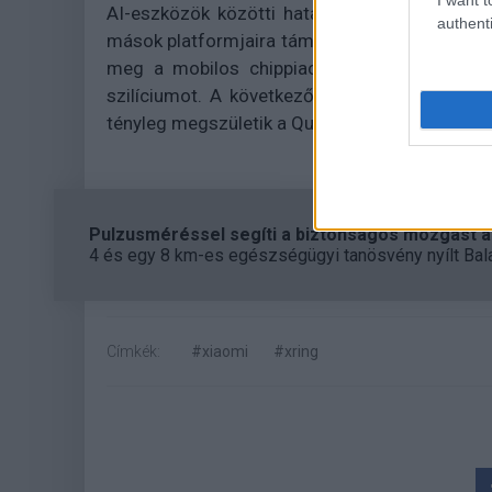
AI-eszközök közötti határ egyre jobban elmo
authenti
mások platformjaira támaszkodik, az mindig 
meg a mobilos chippiacot, de azt már meg
szilíciumot. A következő években derül ki, h
tényleg megszületik a Qualcomm és a MediaTek 
Pulzusméréssel segíti a biztonságos mozgást az
4 és egy 8 km-es egészségügyi tanösvény nyílt Bal
Címkék:
#xiaomi
#xring