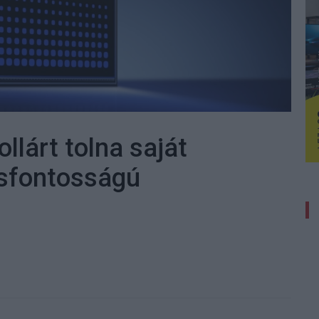
ollárt tolna saját
csfontosságú