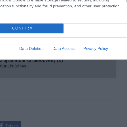
sódik. Aki ebben a világban csak mások chipjeire és
cation functionality and fraud prevention, and other user protection.
kiszolgáltatott marad. Az XRING O1 még nem döntötte
mutatta, hogy a Xiaomi komolyan gondolja a saját
ogy ebből csak drága önállósodási kísérlet lesz, vagy
CONFIRM
egyik új, kellemetlen kihívója.
Data Deletion
Data Access
Privacy Policy
 új balatoni kardioösvény (X)
atonalmádiban.
Tetszik