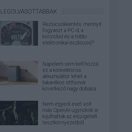
LEGOLVASOTTABBAK
Rezsicsökkentés: mennyit
fogyaszt a PC-d, a
konzolod és a többi
elektronikai eszközöd?
Napelem sem kell hozzá:
ez a konnektoros
akkumulátor lehet a
takarékos otthonok
következő nagy dobása
Nem egyedi eset volt:
más OpenAI-ügynökök is
kijuthattak az elszigetelt
tesztkörnyezetből