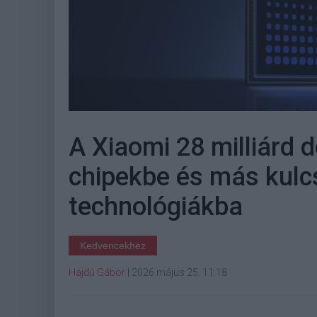
A Xiaomi 28 milliárd d
chipekbe és más kul
technológiákba
Kedvencekhez
Hajdú Gábor
|
2026 május 25. 11:18