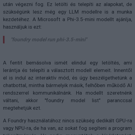
után végezni fog. Ez letölti és telepíti az alapokat, de
szükségünk lesz még egy LLM modellre is a munka
kezdetéhez. A Microsoft a Phi-3.5-mini modellt ajánlja,
használjuk is ezt:
"foundry model run phi-3.5-mini"
A fentit bemásolva ismét elindul egy letöltés, ami
lerántja és telepíti a választott modell elemeit. Innentől
el is indul az interaktív mód, és úgy beszélgethetünk a
chatbottal, mintha bármelyik másik, felhőben működő AI
rendszerrel kommunikálnánk. Ha modellt szeretnénk
váltani, akkor "foundry model list" paranccsal
megtehetjük ezt.
A Foundry használatához nincs szükség dedikált GPU-ra
vagy NPU-ra, de ha van, az sokat fog segíteni a program