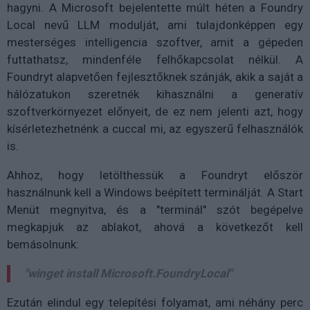
hagyni. A Microsoft bejelentette múlt héten a Foundry
Local nevű LLM modulját, ami tulajdonképpen egy
mesterséges intelligencia szoftver, amit a gépeden
futtathatsz, mindenféle felhőkapcsolat nélkül. A
Foundryt alapvetően fejlesztőknek szánják, akik a saját a
hálózatukon szeretnék kihasználni a generatív
szoftverkörnyezet előnyeit, de ez nem jelenti azt, hogy
kísérletezhetnénk a cuccal mi, az egyszerű felhasználók
is.
Ahhoz, hogy letölthessük a Foundryt először
használnunk kell a Windows beépített terminálját. A Start
Menüt megnyitva, és a "terminál" szót begépelve
megkapjuk az ablakot, ahová a következőt kell
bemásolnunk:
"winget install Microsoft.FoundryLocal"
Ezután elindul egy telepítési folyamat, ami néhány perc