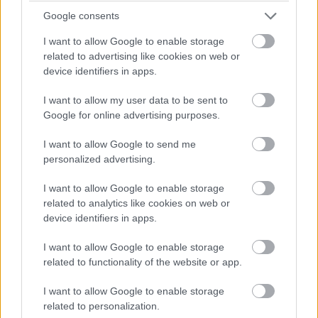
kilencedik tesztrepülést (Flight 9) a texasi Boca Chica
Google consents
űrközpontból. Bár a küldetés nem volt teljes siker, Elon
I want to allow Google to enable storage
Musk vezérigazgató szerint a repülés értékes adatokat
related to advertising like cookies on web or
szolgáltatott a jövőbeni fejlesztésekhez. A Starship első
device identifiers in apps.
és második fokozata sikeresen szétvált, és a küldetés
egyes szakaszait végre is hajtották, mielőtt a rakéta
I want to allow my user data to be sent to
Google for online advertising purposes.
megsemmisült. A legfontosabb előrelépés a második
generációs felső fokozat működése volt, amely
I want to allow Google to send me
sikeresen leállította hajtóműveit a szétválás után - ez a
personalized advertising.
korábbi próbálkozások során nem valósult meg.
I want to allow Google to enable storage
A küldetés során a SpaceX több új technikát is tesztelt. A
related to analytics like cookies on web or
rakéta első fokozata, a Super Heavy, egy új vezérelt
device identifiers in apps.
szétválási profilt használt, amely az interstage
I want to allow Google to enable storage
szellőzőinek lezárásával segítette a fokozat irányának
related to functionality of the website or app.
kontrollált szabályozását a szétválás után. Ez az eljárás
lehetővé teszi az üzemanyag hatékonyabb
I want to allow Google to enable storage
related to personalization.
felhasználását, mivel csökkenti az irányítási tartományt,