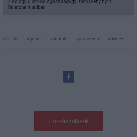
4 és egy 8 km-es egészségügyi tanösvény nyílt
Balatonalmádiban.
Címkék:
#google
#youtube
#paramount
#disney
Hozzászólások