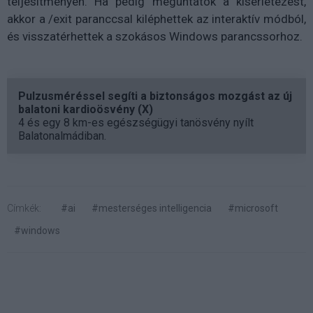
teljesítményén. Ha pedig meguntátok a kísérletezést,
akkor a /exit paranccsal kiléphettek az interaktív módból,
és visszatérhettek a szokásos Windows parancssorhoz.
Pulzusméréssel segíti a biztonságos mozgást az új
balatoni kardioösvény (X)
4 és egy 8 km-es egészségügyi tanösvény nyílt
Balatonalmádiban.
Címkék:
#ai
#mesterséges intelligencia
#microsoft
#windows