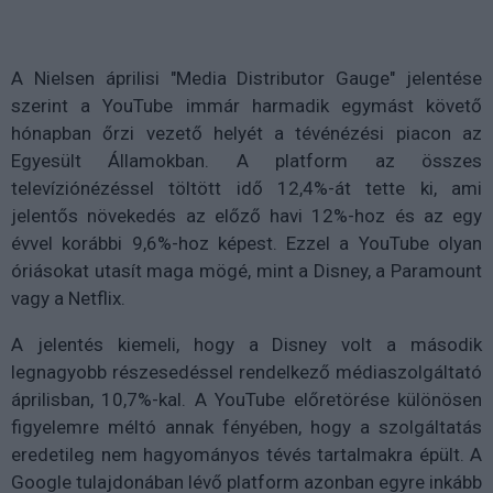
A Nielsen áprilisi "Media Distributor Gauge" jelentése
szerint a YouTube immár harmadik egymást követő
hónapban őrzi vezető helyét a tévénézési piacon az
Egyesült Államokban. A platform az összes
televíziónézéssel töltött idő 12,4%-át tette ki, ami
jelentős növekedés az előző havi 12%-hoz és az egy
évvel korábbi 9,6%-hoz képest. Ezzel a YouTube olyan
óriásokat utasít maga mögé, mint a Disney, a Paramount
vagy a Netflix.
A jelentés kiemeli, hogy a Disney volt a második
legnagyobb részesedéssel rendelkező médiaszolgáltató
áprilisban, 10,7%-kal. A YouTube előretörése különösen
figyelemre méltó annak fényében, hogy a szolgáltatás
eredetileg nem hagyományos tévés tartalmakra épült. A
Google tulajdonában lévő platform azonban egyre inkább