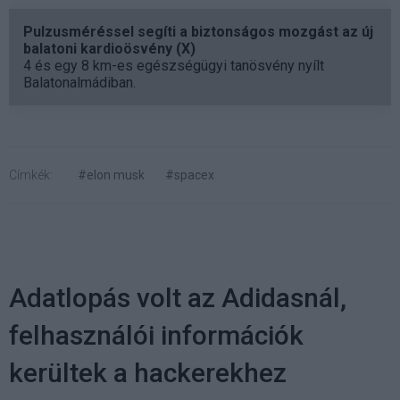
Pulzusméréssel segíti a biztonságos mozgást az új
balatoni kardioösvény (X)
4 és egy 8 km-es egészségügyi tanösvény nyílt
Balatonalmádiban.
Címkék:
#elon musk
#spacex
Adatlopás volt az Adidasnál,
felhasználói információk
kerültek a hackerekhez