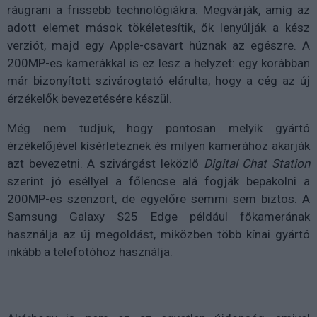
ráugrani a frissebb technológiákra. Megvárják, amíg az
adott elemet mások tökéletesítik, ők lenyúlják a kész
verziót, majd egy Apple-csavart húznak az egészre. A
200MP-es kamerákkal is ez lesz a helyzet: egy korábban
már bizonyított szivárogtató elárulta, hogy a cég az új
érzékelők bevezetésére készül.
Még nem tudjuk, hogy pontosan melyik gyártó
érzékelőjével kísérleteznek és milyen kamerához akarják
azt bevezetni. A szivárgást leközlő
Digital Chat Station
szerint jó eséllyel a főlencse alá fogják bepakolni a
200MP-es szenzort, de egyelőre semmi sem biztos. A
Samsung Galaxy S25 Edge például főkamerának
használja az új megoldást, miközben több kínai gyártó
inkább a telefotóhoz használja.