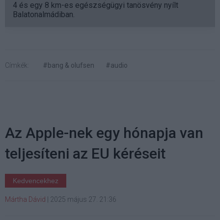
4 és egy 8 km-es egészségügyi tanösvény nyílt
Balatonalmádiban.
Címkék:
#bang & olufsen
#audio
Az Apple-nek egy hónapja van
teljesíteni az EU kéréseit
Kedvencekhez
Mártha Dávid
|
2025 május 27. 21:36