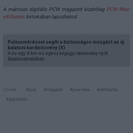
A márciusi digitális PCW magazint kizárólag
PCW Max-
előfizetés
birtokában lapozhatod.
Pulzusméréssel segíti a biztonságos mozgást az új
balatoni kardioösvény (X)
4 és egy 8 km-es egészségügyi tanösvény nyílt
Balatonalmádiban.
Címkék:
#pcw
#magazin
#pcw max
#előfizetés
#gépépítés