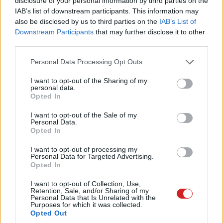
disclosure of your personal information by third parties on the
kapcsolatban, az Ars Technica pedig ki is derítette a
IAB’s list of downstream participants. This information may
választ. A vállalat elmondta, hogy innentől nem minden
also be disclosed by us to third parties on the
IAB’s List of
Downstream Participants
that may further disclose it to other
chipgenerációban lesz Ultra szint, annak ellenére, hogy
third parties.
az első három generáció - M1, M2 és M3 - kínál Ultra
változatot.
Please note that this website/app uses one or more Google
Personal Data Processing Opt Outs
services and may gather and store information including but
Az M3 Ultra az Apple UltraFusion architektúráját
not limited to your visit or usage behaviour. You may click to
I want to opt-out of the Sharing of my
personal data.
grant or deny consent to Google and its third-party tags to
használja, amely két M3 Max chipet köt össze 10 000
Opted In
use your data for below specified purposes in below Google
nagy sebességű kapcsolaton keresztül. Ez a konfiguráció
consent section.
I want to opt-out of the Sale of my
lehetővé teszi, hogy a chipek egyetlen egységként
Personal Data.
működjenek, ami jelentős teljesítménynövekedést
Opted In
eredményez az elődökhöz képest. Az Apple szerint az
I want to opt-out of processing my
M3 Ultra az M2 Ultra teljesítményének másfélszeresét,
Personal Data for Targeted Advertising.
Opted In
az M1 Ultra teljesítményének pedig akár 2,6-szorosát
nyújtja, így jó választás olyan feladatokra, mint a 3D
I want to opt-out of Collection, Use,
Retention, Sale, and/or Sharing of my
renderelés és a játék. Az új GPU olyan fejlett funkciókat
Personal Data that Is Unrelated with the
is tartalmaz, mint a dinamikus gyorsítótárazás, a
Purposes for which it was collected.
Opted Out
hardveresen gyorsított hálóárnyékolás és a