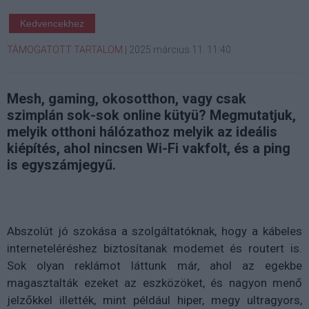
Kedvencekhez
TÁMOGATOTT TARTALOM
|
2025 március 11. 11:40
Mesh, gaming, okosotthon, vagy csak
szimplán sok-sok online kütyü? Megmutatjuk,
melyik otthoni hálózathoz melyik az ideális
kiépítés, ahol nincsen Wi-Fi vakfolt, és a ping
is egyszámjegyű.
Abszolút jó szokása a szolgáltatóknak, hogy a kábeles
interneteléréshez biztosítanak modemet és routert is.
Sok olyan reklámot láttunk már, ahol az egekbe
magasztalták ezeket az eszközöket, és nagyon menő
jelzőkkel illették, mint például hiper, megy ultragyors,