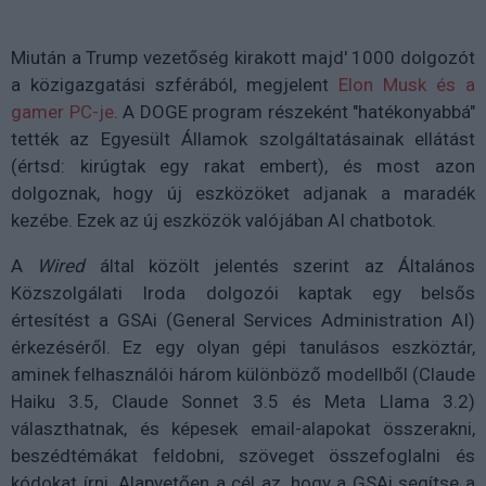
Miután a Trump vezetőség kirakott majd' 1000 dolgozót
a közigazgatási szférából, megjelent
Elon Musk és a
gamer PC-je
. A DOGE program részeként "hatékonyabbá"
tették az Egyesült Államok szolgáltatásainak ellátást
(értsd: kirúgtak egy rakat embert), és most azon
dolgoznak, hogy új eszközöket adjanak a maradék
kezébe. Ezek az új eszközök valójában AI chatbotok.
A
Wired
által közölt jelentés szerint az Általános
Közszolgálati Iroda dolgozói kaptak egy belsős
értesítést a GSAi (General Services Administration AI)
érkezéséről. Ez egy olyan gépi tanulásos eszköztár,
aminek felhasználói három különböző modellből (Claude
Haiku 3.5, Claude Sonnet 3.5 és Meta Llama 3.2)
választhatnak, és képesek email-alapokat összerakni,
beszédtémákat feldobni, szöveget összefoglalni és
kódokat írni. Alapvetően a cél az, hogy a GSAi segítse a