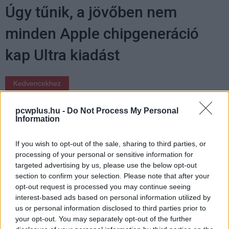
Úgy tűnik, a jövőben nem
minden Apple chipgeneráció
kap Ultra kiadást
Kedvencekhez
Kelemen Richárd
|
2025 március 10. 09:30
pcwplus.hu -
Do Not Process My Personal
Information
Az új Mac Studio specifikációi árulkodó képet
If you wish to opt-out of the sale, sharing to third parties, or
adnak a vállalat stratégiájának változásáról.
processing of your personal or sensitive information for
targeted advertising by us, please use the below opt-out
section to confirm your selection. Please note that after your
opt-out request is processed you may continue seeing
interest-based ads based on personal information utilized by
Múlt héten az Apple bemutatta az új Mac Studiot, amely
us or personal information disclosed to third parties prior to
M4 Max, illetve M3 Ultra chipekkel elérhető. Ez a döntés
your opt-out. You may separately opt-out of the further
kérdéseket vetett fel az Apple stratégiájával