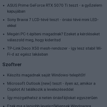
ASUS Prime GeForce RTX 5070 Ti teszt - a győzelem
kapujában
Sony Bravia 7 LCD-tévé teszt - óriási tévé mini LED-
ekkel
Megéri PC-t építeni magadnak? Ezeket a kérdéseket
válaszold meg, hogy kiderítsd
TP-Link Deco X50 mesh-rendszer - így lesz stabil Wi-
Fi-d az egész lakásban
Szoftver
Készíts magadnak saját Windows-telepítőt!
Microsoft Outlook (new) teszt - ilyen az, amikor a
Copilot AI találkozik a levelezéseddel
Így mozgathatsz a neten óriásfájlokat egyszerűen
Ezek ma a legjobb levelezőkliensek Windowsra