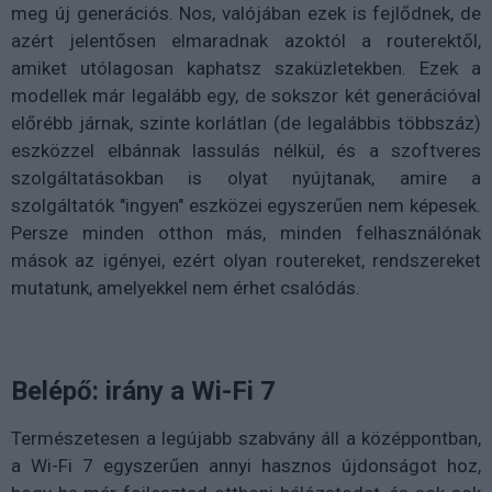
meg új generációs. Nos, valójában ezek is fejlődnek, de
azért jelentősen elmaradnak azoktól a routerektől,
amiket utólagosan kaphatsz szaküzletekben. Ezek a
modellek már legalább egy, de sokszor két generációval
előrébb járnak, szinte korlátlan (de legalábbis többszáz)
eszközzel elbánnak lassulás nélkül, és a szoftveres
szolgáltatásokban is olyat nyújtanak, amire a
szolgáltatók "ingyen" eszközei egyszerűen nem képesek.
Persze minden otthon más, minden felhasználónak
mások az igényei, ezért olyan routereket, rendszereket
mutatunk, amelyekkel nem érhet csalódás.
Belépő: irány a Wi-Fi 7
Természetesen a legújabb szabvány áll a középpontban,
a Wi-Fi 7 egyszerűen annyi hasznos újdonságot hoz,