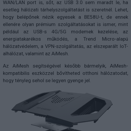
WAN/LAN port is, sőt, az USB 3.0 sem maradt le, ha
esetleg hálózati tárhelyszolgáltatást is szeretnél. Lehet,
hogy belépőnek nézik egyesek a BE58U-t, de ennek
ellenére olyan prémium szolgáltatásokat is ismer, mint
például az USB-s 4G/5G modemek kezelése, az
energiatakarékos működés, a Trend Micro-alapú
hálózatvédelem, a VPN-szolgáltatás, az elszeparált IoT-
alhálózat, valamint az AiMesh.
Az AiMesh segítségével később bármelyik, AiMesh-
kompatibilis eszközzel bővítheted otthoni hálózatodat,
hogy tényleg sehol se legyen gyenge jel.