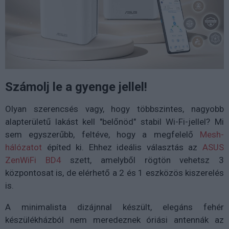
Számolj le a gyenge jellel!
Olyan szerencsés vagy, hogy többszintes, nagyobb
alapterületű lakást kell "belőnöd" stabil Wi-Fi-jellel? Mi
sem egyszerűbb, feltéve, hogy a megfelelő
Mesh-
hálózatot
építed ki. Ehhez ideális választás az
ASUS
ZenWiFi BD4
szett, amelyből rögtön vehetsz 3
központosat is, de elérhető a 2 és 1 eszközös kiszerelés
is.
A minimalista dizájnnal készült, elegáns fehér
készülékházból nem meredeznek óriási antennák az