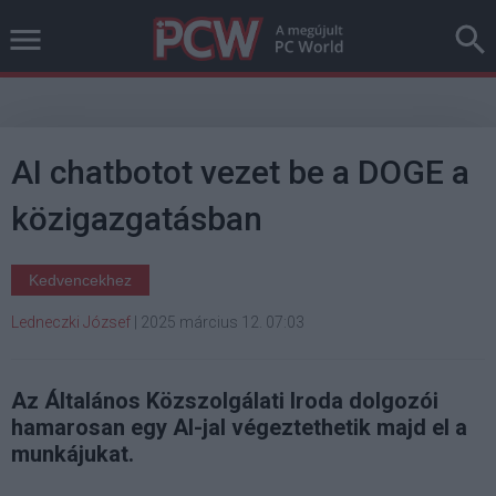
AI chatbotot vezet be a DOGE a
közigazgatásban
Kedvencekhez
Ledneczki József
|
2025 március 12. 07:03
Az Általános Közszolgálati Iroda dolgozói
hamarosan egy AI-jal végeztethetik majd el a
munkájukat.