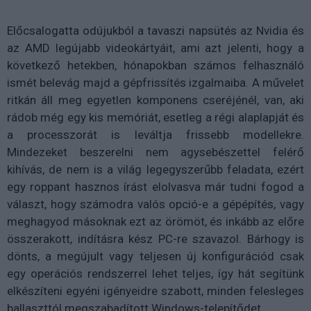
Előcsalogatta odújukból a tavaszi napsütés az Nvidia és
az AMD legújabb videokártyáit, ami azt jelenti, hogy a
következő hetekben, hónapokban számos felhasználó
ismét belevág majd a gépfrissítés izgalmaiba. A művelet
ritkán áll meg egyetlen komponens cseréjénél, van, aki
rádob még egy kis memóriát, esetleg a régi alaplapját és
a processzorát is leváltja frissebb modellekre.
Mindezeket beszerelni nem agysebészettel felérő
kihívás, de nem is a világ legegyszerűbb feladata, ezért
egy roppant hasznos írást elolvasva már tudni fogod a
választ, hogy számodra valós opció-e a gépépítés, vagy
meghagyod másoknak ezt az örömöt, és inkább az előre
összerakott, indításra kész PC-re szavazol. Bárhogy is
dönts, a megújult vagy teljesen új konfigurációd csak
egy operációs rendszerrel lehet teljes, így hát segítünk
elkészíteni egyéni igényeidre szabott, minden felesleges
ballaszttól megszabadított Windows-telepítődet.