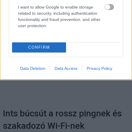
M5, vagy valamely későbbi generáció része lesz.
I want to allow Google to enable storage
related to security, including authentication
functionality and fraud prevention, and other
Pulzusméréssel segíti a biztonságos mozgást az új
user protection.
balatoni kardioösvény (X)
4 és egy 8 km-es egészségügyi tanösvény nyílt
Balatonalmádiban.
CONFIRM
Data Deletion
Data Access
Privacy Policy
Címkék:
#appla
#mac studio
#m4
#m3 ultra
Ints búcsút a rossz pingnek és
szakadozó Wi-Fi-nek