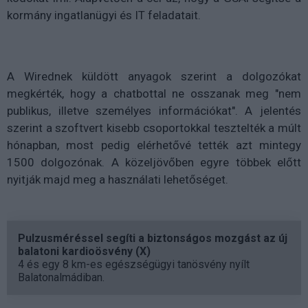
kormány ingatlanügyi és IT feladatait.
A Wirednek küldött anyagok szerint a dolgozókat
megkérték, hogy a chatbottal ne osszanak meg "nem
publikus, illetve személyes információkat". A jelentés
szerint a szoftvert kisebb csoportokkal tesztelték a múlt
hónapban, most pedig elérhetővé tették azt mintegy
1500 dolgozónak. A közeljövőben egyre többek előtt
nyitják majd meg a használati lehetőséget.
Pulzusméréssel segíti a biztonságos mozgást az új
balatoni kardioösvény (X)
4 és egy 8 km-es egészségügyi tanösvény nyílt
Balatonalmádiban.