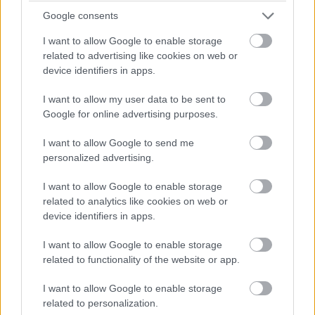
sugárkövetés.
Google consents
I want to allow Google to enable storage
related to advertising like cookies on web or
device identifiers in apps.
A Numerama azt is kiderítette, hogy az M4 Max ezzel
szemben nem tartalmaz UltraFusion csatlakozókat, ami
I want to allow my user data to be sent to
azt jelenti, hogy egy M4 Ultra jelenleg nem
Google for online advertising purposes.
megvalósítható jelentős átdolgozás nélkül. Az Apple
I want to allow Google to send me
kijelentette, hogy azért döntött úgy, hogy most frissíti a
personalized advertising.
Mac Studio-t, ahelyett, hogy megvárná az esetleges M4
Ultrát, mert a Thunderbolt 5 és az M3 architektúra
I want to allow Google to enable storage
visszafelé kompatibilitása lehetővé tette a vállalat
related to analytics like cookies on web or
számára, hogy késedelem nélkül lépjen előre.
device identifiers in apps.
Bár az Apple nem erősítette meg kifejezetten, hogy soha
I want to allow Google to enable storage
related to functionality of the website or app.
nem lesz M4 Ultra, a jelenlegi helyzet erősen arra utal,
hogy a vállalat nem tervez ilyen opcióval. Ehelyett
I want to allow Google to enable storage
valószínűnek tűnik, hogy bármilyen jövőbeli Ultra chip az
related to personalization.