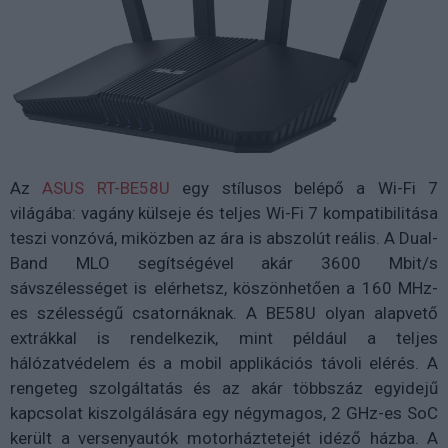
Az
ASUS RT-BE58U
egy stílusos belépő a Wi-Fi 7
világába: vagány külseje és teljes Wi-Fi 7 kompatibilitása
teszi vonzóvá, miközben az ára is abszolút reális. A Dual-
Band MLO segítségével akár 3600 Mbit/s
sávszélességet is elérhetsz, köszönhetően a 160 MHz-
es szélességű csatornáknak. A BE58U olyan alapvető
extrákkal is rendelkezik, mint például a teljes
hálózatvédelem és a mobil applikációs távoli elérés. A
rengeteg szolgáltatás és az akár többszáz egyidejű
kapcsolat kiszolgálására egy négymagos, 2 GHz-es SoC
került a versenyautók motorháztetejét idéző házba. A