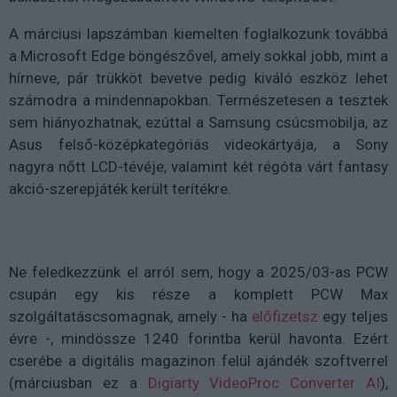
A márciusi lapszámban kiemelten foglalkozunk továbbá
a Microsoft Edge böngészővel, amely sokkal jobb, mint a
hírneve, pár trükköt bevetve pedig kiváló eszköz lehet
számodra a mindennapokban. Természetesen a tesztek
sem hiányozhatnak, ezúttal a Samsung csúcsmobilja, az
Asus felső-középkategóriás videokártyája, a Sony
nagyra nőtt LCD-tévéje, valamint két régóta várt fantasy
akció-szerepjáték került terítékre.
Ne feledkezzünk el arról sem, hogy a 2025/03-as PCW
csupán egy kis része a komplett PCW Max
szolgáltatáscsomagnak, amely - ha
előfizetsz
egy teljes
évre -, mindössze 1240 forintba kerül havonta. Ezért
cserébe a digitális magazinon felül ajándék szoftverrel
(márciusban ez a
Digiarty VideoProc Converter AI
),