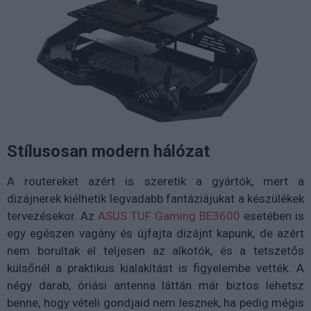
Stílusosan modern hálózat
A routereket azért is szeretik a gyártók, mert a
dizájnerek kiélhetik legvadabb fantáziájukat a készülékek
tervezésekor. Az
ASUS TUF Gaming BE3600
esetében is
egy egészen vagány és újfajta dizájnt kapunk, de azért
nem borultak el teljesen az alkotók, és a tetszetős
külsőnél a praktikus kialakítást is figyelembe vették. A
négy darab, óriási antenna láttán már biztos lehetsz
benne, hogy vételi gondjaid nem lesznek, ha pedig mégis