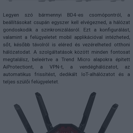
Legyen szó bármennyi BD4-es csomópontról, a
beállításokat csupán egyszer kell elvégezned, a hálózat
gondoskodik a szinkronizálásról. Ezt a konfigurálást,
valamint a felügyeletet mobil applikációval intézheted,
sőt, később távolról is eléred és vezérelheted otthoni
hálózatodat. A szolgáltatások között minden fontosat
megtalálsz, beleértve a Trend Micro alapokra épített
AiProtectiont, a VPN-t, a vendéghálózatot, az
automatikus frissítést, dedikált IoT-alhálózatot és a
teljes szülői felügyeletet.