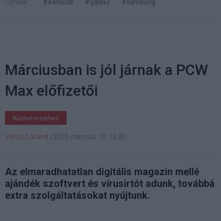
Címkék:
#earbuds
#galaxy
#samsung
Márciusban is jól járnak a PCW
Max előfizetői
Kedvencekhez
Vörös Lóránd
|
2025 március 10. 13:30
Az elmaradhatatlan digitális magazin mellé
ajándék szoftvert és vírusirtót adunk, továbbá
extra szolgáltatásokat nyújtunk.