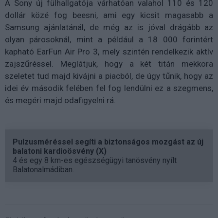
A Sony új fülhallgatója várhatóan valahol 110 és 120
dollár közé fog beesni, ami egy kicsit magasabb a
Samsung ajánlatánál, de még az is jóval drágább az
olyan párosoknál, mint a például a 18 000 forintért
kapható EarFun Air Pro 3, mely szintén rendelkezik aktív
zajszűréssel. Meglátjuk, hogy a két titán mekkora
szeletet tud majd kivájni a piacból, de úgy tűnik, hogy az
idei év második felében fel fog lendülni ez a szegmens,
és megéri majd odafigyelni rá.
Pulzusméréssel segíti a biztonságos mozgást az új
balatoni kardioösvény (X)
4 és egy 8 km-es egészségügyi tanösvény nyílt
Balatonalmádiban.