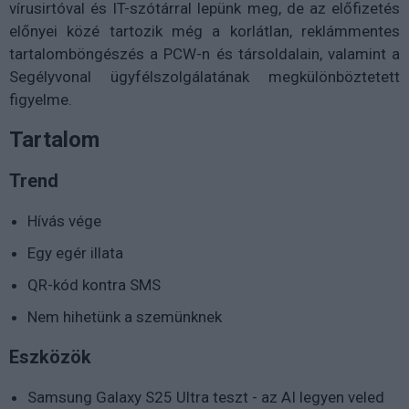
vírusirtóval és IT-szótárral lepünk meg, de az előfizetés
előnyei közé tartozik még a korlátlan, reklámmentes
tartalomböngészés a PCW-n és társoldalain, valamint a
Segélyvonal ügyfélszolgálatának megkülönböztetett
figyelme.
Tartalom
Trend
Hívás vége
Egy egér illata
QR-kód kontra SMS
Nem hihetünk a szemünknek
Eszközök
Samsung Galaxy S25 Ultra teszt - az AI legyen veled