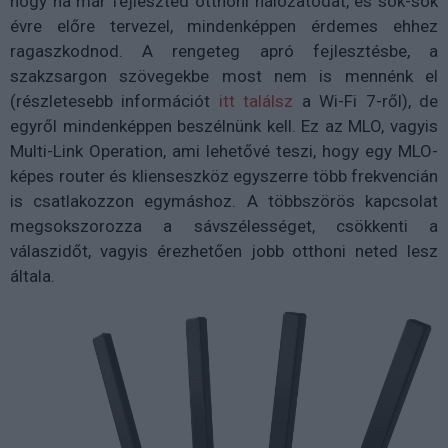
hogy ha már fejleszted otthoni hálózatodat, és sok-sok
évre előre tervezel, mindenképpen érdemes ehhez
ragaszkodnod. A rengeteg apró fejlesztésbe, a
szakzsargon szövegekbe most nem is mennénk el
(részletesebb információt
itt találsz
a Wi-Fi 7-ről), de
egyről mindenképpen beszélnünk kell. Ez az MLO, vagyis
Multi-Link Operation, ami lehetővé teszi, hogy egy MLO-
képes router és klienseszköz egyszerre több frekvencián
is csatlakozzon egymáshoz. A többszörös kapcsolat
megsokszorozza a sávszélességet, csökkenti a
válaszidőt, vagyis érezhetően jobb otthoni neted lesz
általa.