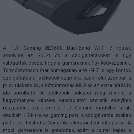
A TUF Gaming BE3600 Dual-Band Wi-Fi 7 router,
amelynél az SoC-t és a szolgáltatásokat is úgy
válogatták össze, hogy a gamereknek (is) kedvezzenek.
Természetesen már önmagában a Wi-Fi 7 is egy fontos
szolgáltatás a játékosok számára, ezen felül azonban a
prioritáskezelés, a kétcsatornás MLO és az extra hűtés is
ide sorolható. A játékosok sokszor még mindig a
hagyományos kábeles kapcsolatot szeretik előnyben
részesíteni, ezért erre a TUF Gaming modellre került
dedikált 1 Gbit/s-os gaming port, a szolgáltatáslistában
pedig ott találod a Game Accelerator technológiát is. A
mobil gamerekre is gondoltak, ezért a router képes a