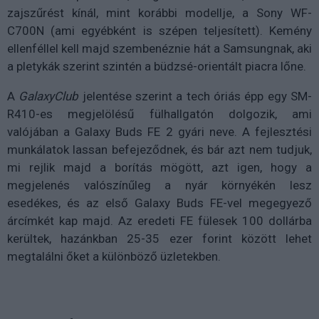
zajszűrést kínál, mint korábbi modellje, a Sony WF-
C700N (ami egyébként is szépen teljesített). Kemény
ellenféllel kell majd szembenéznie hát a Samsungnak, aki
a pletykák szerint szintén a büdzsé-orientált piacra lőne.
A
GalaxyClub
jelentése szerint a tech óriás épp egy SM-
R410-es megjelölésű fülhallgatón dolgozik, ami
valójában a Galaxy Buds FE 2 gyári neve. A fejlesztési
munkálatok lassan befejeződnek, és bár azt nem tudjuk,
mi rejlik majd a borítás mögött, azt igen, hogy a
megjelenés valószínűleg a nyár környékén lesz
esedékes, és az első Galaxy Buds FE-vel megegyező
árcímkét kap majd. Az eredeti FE fülesek 100 dollárba
kerültek, hazánkban 25-35 ezer forint között lehet
megtalálni őket a különböző üzletekben.