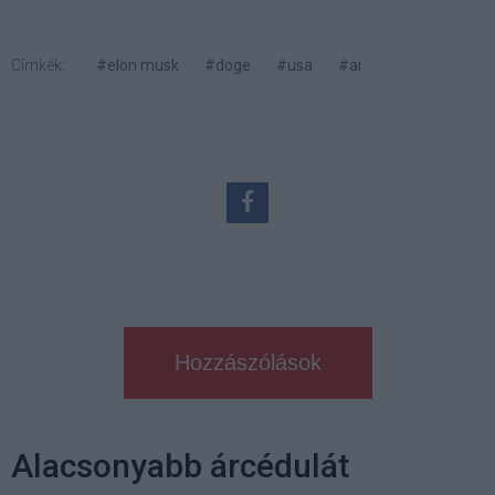
Címkék:
#elon musk
#doge
#usa
#ai
Hozzászólások
Alacsonyabb árcédulát