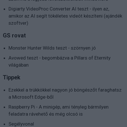
Digiarty VideoProc Converter AI teszt - ilyen az,
amikor az AI segít tökéletes videót készíteni (ajándék
szoftver)
GS rovat
Monster Hunter Wilds teszt - szörnyen jó
Avowed teszt - begombázva a Pillars of Eternity
világában
Tippek
Ezekkel a trükkökkel nagyon jó böngészőt faraghatsz
a Microsoft Edge-ből
Raspberry Pi - A minigép, ami tényleg bármilyen
feladatra rávehető és még olcsó is
Segélyvonal