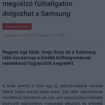
megcélzó fülhallgatón
dolgozhat a Samsung
Kedvencekhez
Ledneczki József
|
2025 március 10. 17:28
Nagyon úgy tűnik, hogy Sony és a Samsung
idén összecsap a kisebb költségvetéssel
rendelkező fogyasztók kegyeiért.
A hírek szerint a Sony egy új, pénztárcabarát vezeték
nélküli fülest készül piace dobni. Egy aktív zajszűréssel
rendelkező termékről van szó, ami valószínűleg stabilabb
bluetooth kapcsolatot, magasabb akkuidőt, és erősebb