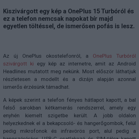
Kiszivárgott egy kép a OnePlus 15 Turbóról és
ez a telefon nemcsak napokat bír majd
egyetlen töltéssel, de ismerősen pofás is lesz.
Az új
OnePlus
okostelefonról, a
OnePlus Turbóról
szivárgott ki
egy kép az internetre, amit
az Android
Headlines mutatott meg nekünk. Most először láthatjuk
részletesen a modellt és a dizájn alapján azonnal
ismerős érzésünk támadhat.
A képek szerint a telefon fényes hátlapot kapott, a bal
felső sarokban
kétkamerás rendszerrel
, amely egy
enyhén kiemelt szigetbe került. A jobb oldalon
helyezkednek el a
bekapcsoló- és hangerőgombok
, felül
pedig
mikrofonok és infravörös port
, alul pedig a
hangszórórács, USB-C csatlakozó
és
SIM-tálca
kapott