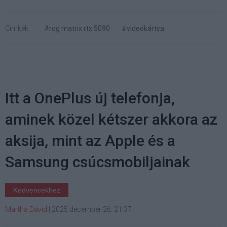
Címkék:
#rog matrix rtx 5090
#videókártya
Itt a OnePlus új telefonja,
aminek közel kétszer akkora az
aksija, mint az Apple és a
Samsung csúcsmobiljainak
Kedvencekhez
Mártha Dávid
|
2025 december 26. 21:37