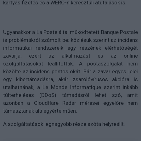
kártyás fizetés és a WERO-n keresztüli átutalások is.
Ugyanakkor a La Poste által működtetett Banque Postale
is problémákról számolt be: közlésük szerint az incidens
informatikai rendszereik egy részének elérhetőségét
zavarja, ezért az alkalmazást és az online
szolgáltatásokat leállították. A postaszolgálat nem
közölte az incidens pontos okát. Bár a zavar egyes jelei
egy kibertámadásra, akár zsarolóvírusos akcióra is
utalhatnának, a Le Monde Informatique szerint inkább
túlterheléses (DDoS) támadásról lehet szó, amit
azonban a Cloudflare Radar mérései egyelőre nem
támasztanak alá egyértelműen.
A szolgáltatások legnagyobb része azóta helyreállt.