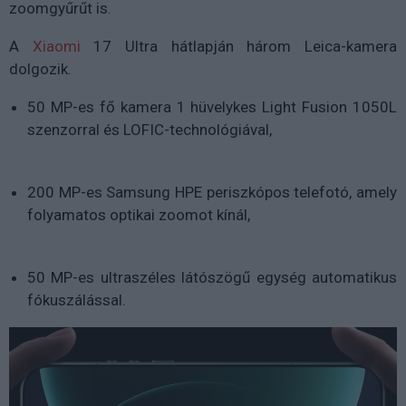
zoomgyűrűt
is.
A
Xiaomi
17 Ultra hátlapján
három Leica-kamera
dolgozik.
50 MP-es fő kamera
1 hüvelykes
Light Fusion 1050L
szenzorral és
LOFIC-technológiával
,
200 MP-es Samsung HPE periszkópos telefotó
, amely
folyamatos optikai zoomot
kínál,
50 MP-es ultraszéles látószögű egység
automatikus
fókuszálással.