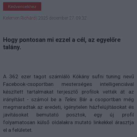
Kedvencekhez
Kelemen Richárd
|
2025 december 27. 09:32
Hogy pontosan mi ezzel a cél, az egyelőre
talány.
A 362 ezer tagot számláló Kókány sufni tuning nevű
Facebook-csoportban mesterséges intelligenciával
készített tartalmakat terjesztő profilok vették át az
irányítást - számol be a
Telex
. Bár a csoportban még
megmaradtak az eredeti, igénytelen házfelújításokat és
javításokat bemutató posztok, egy új profil
folyamatosan külső oldalakra mutató linkekkel árasztja
el a felületet.