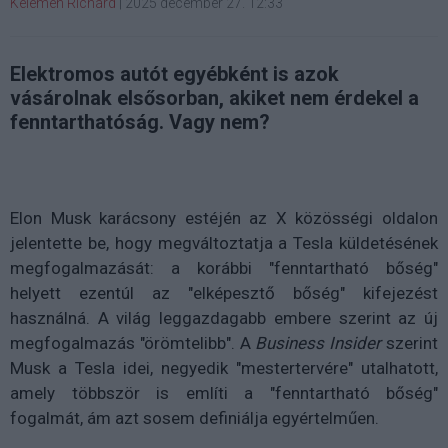
Kelemen Richárd
|
2025 december 27. 12:33
Elektromos autót egyébként is azok
vásárolnak elsősorban, akiket nem érdekel a
fenntarthatóság. Vagy nem?
Elon Musk karácsony estéjén az X közösségi oldalon
jelentette be, hogy megváltoztatja a Tesla küldetésének
megfogalmazását: a korábbi "fenntartható bőség"
helyett ezentúl az "elképesztő bőség" kifejezést
használná. A világ leggazdagabb embere szerint az új
megfogalmazás "örömtelibb". A
Business Insider
szerint
Musk a Tesla idei, negyedik "mestertervére" utalhatott,
amely többször is említi a "fenntartható bőség"
fogalmát, ám azt sosem definiálja egyértelműen.