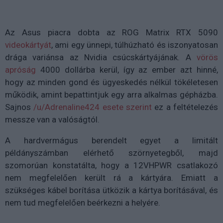
Az Asus piacra dobta az ROG Matrix RTX 5090
videokártyát
, ami egy ünnepi, túlhúzható és iszonyatosan
drága variánsa az Nvidia csúcskártyájának. A
vörös
apróság
4000 dollárba kerül, így az ember azt hinné,
hogy az minden gond és ügyeskedés nélkül tökéletesen
működik, amint bepattintjuk egy arra alkalmas gépházba.
Sajnos
/u/Adrenaline424 esete szerint
ez a feltételezés
messze van a valóságtól.
A hardvermágus berendelt egyet a limitált
példányszámban elérhető szörnyetegből, majd
szomorúan konstatálta, hogy a 12VHPWR csatlakozó
nem megfelelően került rá a kártyára. Emiatt a
szükséges kábel borítása ütközik a kártya borításával, és
nem tud megfelelően beérkezni a helyére.