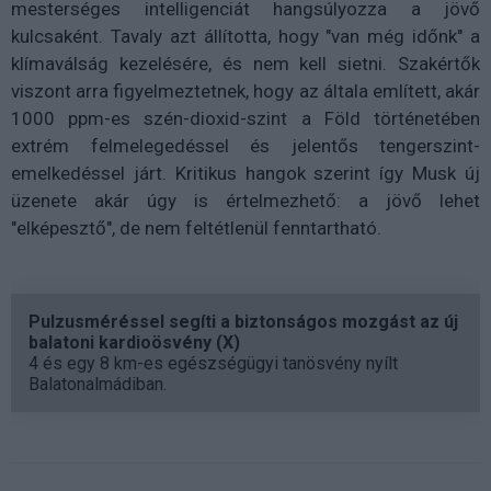
mesterséges intelligenciát hangsúlyozza a jövő
kulcsaként. Tavaly azt állította, hogy "van még időnk" a
klímaválság kezelésére, és nem kell sietni. Szakértők
viszont arra figyelmeztetnek, hogy az általa említett, akár
1000 ppm-es szén-dioxid-szint a Föld történetében
extrém felmelegedéssel és jelentős tengerszint-
emelkedéssel járt. Kritikus hangok szerint így Musk új
üzenete akár úgy is értelmezhető: a jövő lehet
"elképesztő", de nem feltétlenül fenntartható.
Pulzusméréssel segíti a biztonságos mozgást az új
balatoni kardioösvény (X)
4 és egy 8 km-es egészségügyi tanösvény nyílt
Balatonalmádiban.