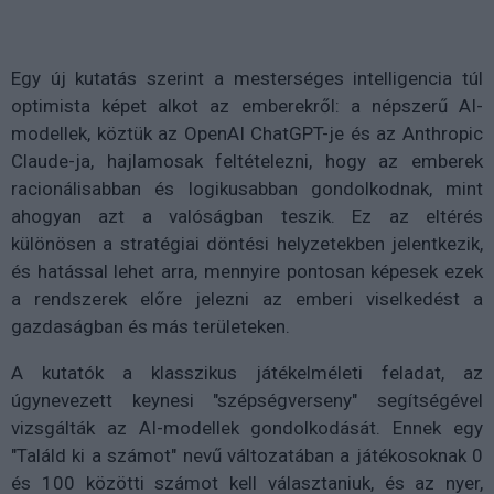
Egy új kutatás szerint a mesterséges intelligencia túl
optimista képet alkot az emberekről: a népszerű AI-
modellek, köztük az OpenAI ChatGPT-je és az Anthropic
Claude-ja, hajlamosak feltételezni, hogy az emberek
racionálisabban és logikusabban gondolkodnak, mint
ahogyan azt a valóságban teszik. Ez az eltérés
különösen a stratégiai döntési helyzetekben jelentkezik,
és hatással lehet arra, mennyire pontosan képesek ezek
a rendszerek előre jelezni az emberi viselkedést a
gazdaságban és más területeken.
A kutatók a klasszikus játékelméleti feladat, az
úgynevezett keynesi "szépségverseny" segítségével
vizsgálták az AI-modellek gondolkodását. Ennek egy
"Találd ki a számot" nevű változatában a játékosoknak 0
és 100 közötti számot kell választaniuk, és az nyer,