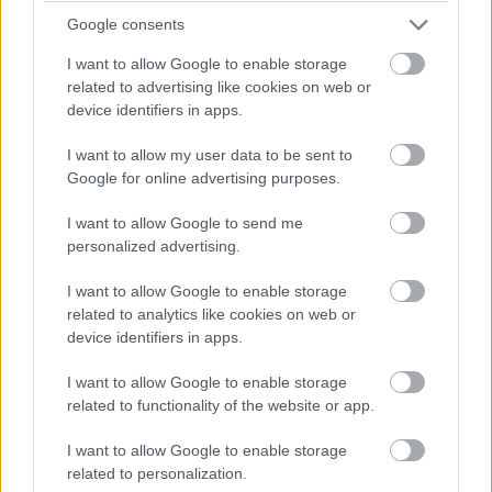
foglalkozó cége, az
xAI
kevesebb mint öt éven belül
Google consents
nagyobb számítási kapacitással
fog rendelkezni, mint a
I want to allow Google to enable storage
világ összes többi AI-szereplője együttvéve. A milliárdos
related to advertising like cookies on web or
ezt az
X-en
írta ezt egy posztra reagálva, ami
device identifiers in apps.
a
SemiAnalysis
félvezetőipari kutatócsoport elemzésére
I want to allow my user data to be sent to
is hivatkozott, amely szerint Musk új adatközpontja, a
Google for online advertising purposes.
Colossus 2
, komoly kihívást jelenthet a
Microsoft
fölénye számára.
I want to allow Google to send me
personalized advertising.
A bejegyzésben emlegetett
"Macrohard"
név Musk saját
ironikus elnevezése arra az elképzelésére, hogy a nulláról
I want to allow Google to enable storage
épít fel egy szoftvercéget, amelyet teljes egészében
related to analytics like cookies on web or
device identifiers in apps.
mesterséges intelligencia irányít. Bár az elnevezés
tréfának indult, a SemiAnalysis szerint a mögötte zajló
I want to allow Google to enable storage
fejlesztések nagyon is valósak. Az xAI
Tennessee-ben
related to functionality of the website or app.
épülő adatközpontja már most
400 megawatt
számítási
kapacitásnál jár, és Musk célja, hogy egyetlen helyszínen
I want to allow Google to enable storage
related to personalization.
2 gigawattos
teljesítményt érjen el. Ennek eléréséhez