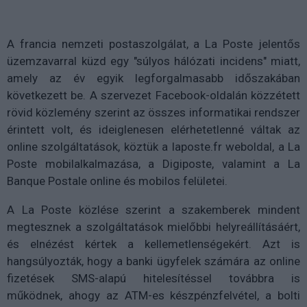
A francia nemzeti postaszolgálat, a La Poste jelentős
üzemzavarral küzd egy "súlyos hálózati incidens" miatt,
amely az év egyik legforgalmasabb időszakában
következett be. A szervezet Facebook-oldalán közzétett
rövid közlemény szerint az összes informatikai rendszer
érintett volt, és ideiglenesen elérhetetlenné váltak az
online szolgáltatások, köztük a laposte.fr weboldal, a La
Poste mobilalkalmazása, a Digiposte, valamint a La
Banque Postale online és mobilos felületei.
A La Poste közlése szerint a szakemberek mindent
megtesznek a szolgáltatások mielőbbi helyreállításáért,
és elnézést kértek a kellemetlenségekért. Azt is
hangsúlyozták, hogy a banki ügyfelek számára az online
fizetések SMS-alapú hitelesítéssel továbbra is
működnek, ahogy az ATM-es készpénzfelvétel, a bolti