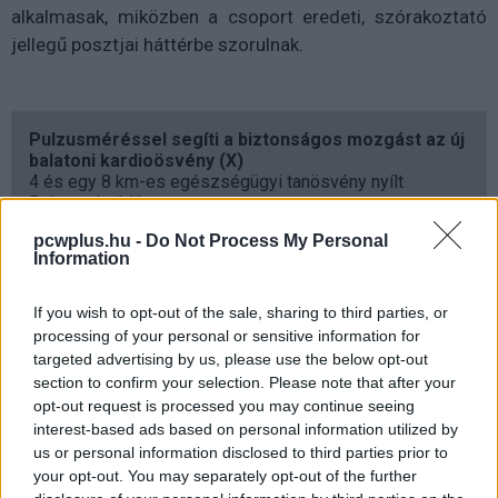
alkalmasak, miközben a csoport eredeti, szórakoztató
jellegű posztjai háttérbe szorulnak.
Pulzusméréssel segíti a biztonságos mozgást az új
balatoni kardioösvény (X)
4 és egy 8 km-es egészségügyi tanösvény nyílt
Balatonalmádiban.
pcwplus.hu -
Do Not Process My Personal
Information
If you wish to opt-out of the sale, sharing to third parties, or
Címkék:
#facebook
#kókány sufnituning
#ai
processing of your personal or sensitive information for
#mesterséges intelligencia
targeted advertising by us, please use the below opt-out
section to confirm your selection. Please note that after your
opt-out request is processed you may continue seeing
interest-based ads based on personal information utilized by
us or personal information disclosed to third parties prior to
your opt-out. You may separately opt-out of the further