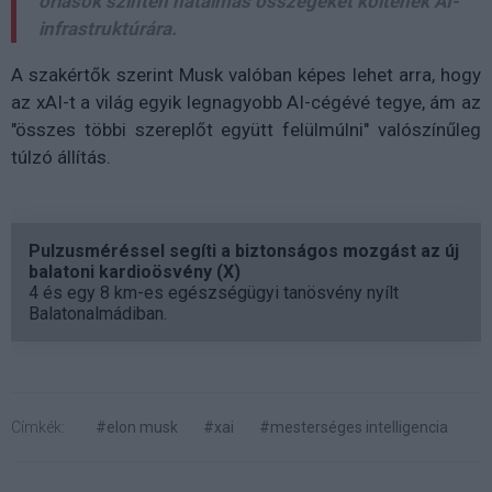
óriások szintén hatalmas összegeket költenek AI-
infrastruktúrára.
A szakértők szerint Musk valóban képes lehet arra, hogy
az xAI-t a világ egyik legnagyobb AI-cégévé tegye, ám az
"összes többi szereplőt együtt felülmúlni" valószínűleg
túlzó állítás
.
Pulzusméréssel segíti a biztonságos mozgást az új
balatoni kardioösvény (X)
4 és egy 8 km-es egészségügyi tanösvény nyílt
Balatonalmádiban.
Címkék:
#elon musk
#xai
#mesterséges intelligencia