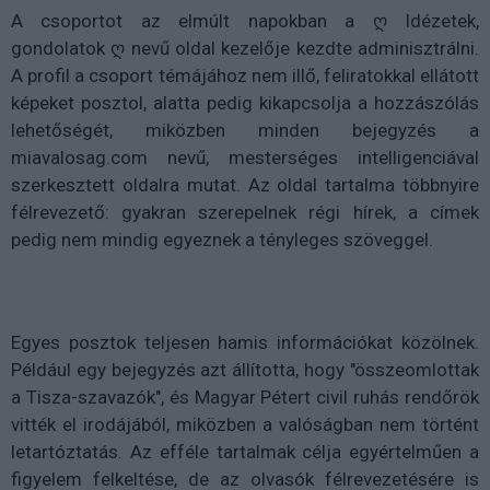
A csoportot az elmúlt napokban a ღ Idézetek,
gondolatok ღ nevű oldal kezelője kezdte adminisztrálni.
A profil a csoport témájához nem illő, feliratokkal ellátott
képeket posztol, alatta pedig kikapcsolja a hozzászólás
lehetőségét, miközben minden bejegyzés a
miavalosag.com nevű, mesterséges intelligenciával
szerkesztett oldalra mutat. Az oldal tartalma többnyire
félrevezető: gyakran szerepelnek régi hírek, a címek
pedig nem mindig egyeznek a tényleges szöveggel.
Egyes posztok teljesen hamis információkat közölnek.
Például egy bejegyzés azt állította, hogy "összeomlottak
a Tisza-szavazók", és Magyar Pétert civil ruhás rendőrök
vitték el irodájából, miközben a valóságban nem történt
letartóztatás. Az efféle tartalmak célja egyértelműen a
figyelem felkeltése, de az olvasók félrevezetésére is