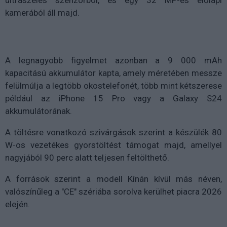
ultraszéles szenzorból
, és egy
32 MP-es előlapi
kamerából
áll majd.
A legnagyobb figyelmet azonban a
9 000 mAh
kapacitású akkumulátor
kapta, amely méretében messze
felülmúlja a legtöbb okostelefonét, több mint kétszerese
például az iPhone 15 Pro vagy a Galaxy S24
akkumulátorának.
A töltésre vonatkozó szivárgások szerint a készülék
80
W-os vezetékes gyorstöltést
támogat majd, amellyel
nagyjából 90 perc alatt
teljesen feltölthető.
A források szerint a modell
Kínán kívül más néven
,
valószínűleg a
"CE" szériába
sorolva kerülhet piacra 2026
elején.