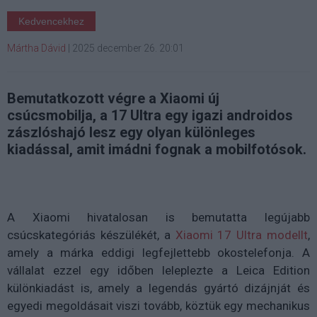
Kedvencekhez
Mártha Dávid
|
2025 december 26. 20:01
Bemutatkozott végre a Xiaomi új
csúcsmobilja, a 17 Ultra egy igazi androidos
zászlóshajó lesz egy olyan különleges
kiadással, amit imádni fognak a mobilfotósok.
A Xiaomi hivatalosan is bemutatta legújabb
csúcskategóriás készülékét, a
Xiaomi 17 Ultra
modellt
,
amely a márka eddigi legfejlettebb okostelefonja. A
vállalat ezzel egy időben leleplezte a
Leica Edition
különkiadást is, amely a legendás gyártó dizájnját és
egyedi megoldásait viszi tovább, köztük egy
mechanikus