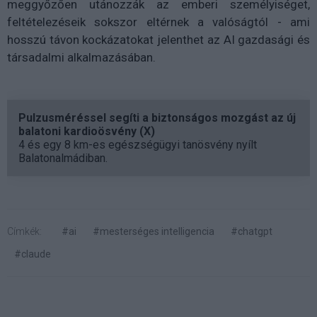
meggyőzően utánozzák az emberi személyiséget,
feltételezéseik sokszor eltérnek a valóságtól - ami
hosszú távon kockázatokat jelenthet az AI gazdasági és
társadalmi alkalmazásában.
Pulzusméréssel segíti a biztonságos mozgást az új
balatoni kardioösvény (X)
4 és egy 8 km-es egészségügyi tanösvény nyílt
Balatonalmádiban.
Címkék:
#ai
#mesterséges intelligencia
#chatgpt
#claude