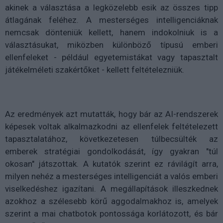
akinek a választása a legközelebb esik az összes tipp
átlagának feléhez. A mesterséges intelligenciáknak
nemcsak dönteniük kellett, hanem indokolniuk is a
választásukat, miközben különböző típusú emberi
ellenfeleket - például egyetemistákat vagy tapasztalt
játékelméleti szakértőket - kellett feltételezniük.
Az eredmények azt mutatták, hogy bár az AI-rendszerek
képesek voltak alkalmazkodni az ellenfelek feltételezett
tapasztalatához, következetesen túlbecsülték az
emberek stratégiai gondolkodását, így gyakran "túl
okosan" játszottak. A kutatók szerint ez rávilágít arra,
milyen nehéz a mesterséges intelligenciát a valós emberi
viselkedéshez igazítani. A megállapítások illeszkednek
azokhoz a szélesebb körű aggodalmakhoz is, amelyek
szerint a mai chatbotok pontossága korlátozott, és bár