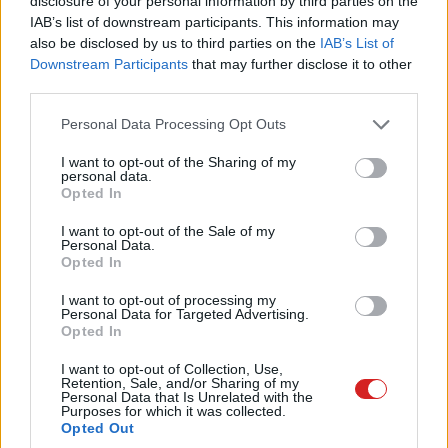
Elon Musk szerint az xAI öt
disclosure of your personal information by third parties on the
IAB’s list of downstream participants. This information may
éven belül nagyobb lesz, mint
also be disclosed by us to third parties on the
IAB’s List of
Downstream Participants
that may further disclose it to other
az összes konkurenciája,
third parties.
Please note that this website/app uses one or more Google
Personal Data Processing Opt Outs
együttvéve
services and may gather and store information including but
not limited to your visit or usage behaviour. You may click to
I want to opt-out of the Sharing of my
personal data.
grant or deny consent to Google and its third-party tags to
Kedvencekhez
Opted In
use your data for below specified purposes in below Google
consent section.
Mártha Dávid
|
2025 december 27. 08:01
I want to opt-out of the Sale of my
Personal Data.
Opted In
Szerinte számítási kapacitásban öt éven belül
I want to opt-out of processing my
Personal Data for Targeted Advertising.
az xAI legyorsulja a világ összes többi AI-
Opted In
szereplőjét.
I want to opt-out of Collection, Use,
Retention, Sale, and/or Sharing of my
Personal Data that Is Unrelated with the
Purposes for which it was collected.
Opted Out
Elon Musk
szerint saját mesterséges intelligenciával