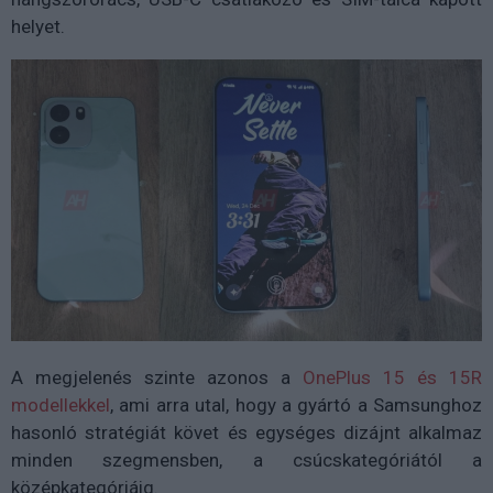
helyet.
A megjelenés szinte azonos a
OnePlus 15
és
15R
modellekkel
, ami arra utal, hogy a gyártó a Samsunghoz
hasonló stratégiát követ és egységes dizájnt alkalmaz
minden szegmensben, a csúcskategóriától a
középkategóriáig.