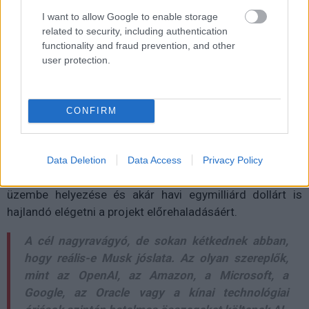
állítólag egy teljes erőművet rendelt külföldről, miközben
I want to allow Google to enable storage
a cég
20 milliárd dollárt
próbál összegyűjteni további
related to security, including authentication
Nvidia GPU-k
vásárlására.
functionality and fraud prevention, and other
user protection.
Az xAI hihetetlen tempóban bővíti infrastruktúráját: első,
CONFIRM
100 000 H200 Blackwell GPU-t
tartalmazó
szuperszámítógép-klaszterét mindössze
19 nap alatt
állították üzembe. Musk azt állítja, hogy a következő öt
Data Deletion
Data Access
Privacy Policy
évben az xAI célja
50 millió H100-egyenértékű GPU
üzembe helyezése és akár
havi egymilliárd dollárt
is
hajlandó elégetni a projekt előrehaladásáért.
A cél nagyravágyó, de sokan kétkednek abban,
hogy reális-e Musk jóslata. Az olyan szereplők,
mint az
OpenAI
, az
Amazon
, a
Microsoft
, a
Google
, az
Oracle
vagy a kínai technológiai