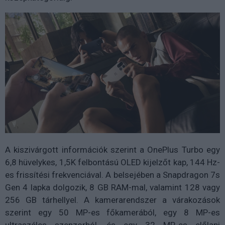
A kiszivárgott információk szerint a OnePlus Turbo egy
6,8 hüvelykes, 1,5K felbontású OLED kijelzőt
kap,
144 Hz-
es frissítési frekvenciával
. A belsejében a
Snapdragon 7s
Gen 4
lapka dolgozik,
8 GB RAM-mal
, valamint
128 vagy
256 GB tárhellyel.
A kamerarendszer a várakozások
szerint egy
50 MP-es főkamerából
, egy
8 MP-es