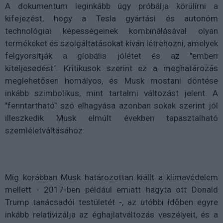
A dokumentum leginkább úgy próbálja körülírni a
kifejezést, hogy a Tesla gyártási és autonóm
technológiai képességeinek kombinálásával olyan
termékeket és szolgáltatásokat kíván létrehozni, amelyek
felgyorsítják a globális jólétet és az "emberi
kiteljesedést". Kritikusok szerint ez a meghatározás
meglehetősen homályos, és Musk mostani döntése
inkább szimbolikus, mint tartalmi változást jelent. A
"fenntartható" szó elhagyása azonban sokak szerint jól
illeszkedik Musk elmúlt években tapasztalható
szemléletváltásához.
Míg korábban Musk határozottan kiállt a klímavédelem
mellett - 2017-ben például emiatt hagyta ott Donald
Trump tanácsadói testületét -, az utóbbi időben egyre
inkább relativizálja az éghajlatváltozás veszélyeit, és a