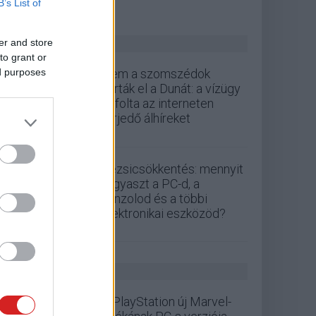
B’s List of
ZÖLD PÁLYA
er and store
to grant or
ed purposes
Nem a szomszédok
zárták el a Dunát: a vízügy
cáfolta az interneten
terjedő álhíreket
Rezsicsökkentés: mennyit
fogyaszt a PC-d, a
konzolod és a többi
elektronikai eszközöd?
GS HÍREK
A PlayStation új Marvel-