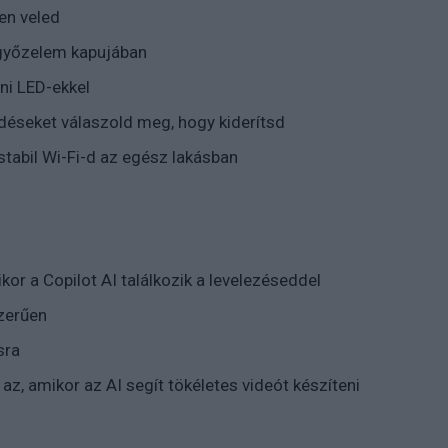
en veled
 győzelem kapujában
ini LED-ekkel
déseket válaszold meg, hogy kiderítsd
tabil Wi-Fi-d az egész lakásban
kor a Copilot AI találkozik a levelezéseddel
zerűen
sra
 az, amikor az AI segít tökéletes videót készíteni