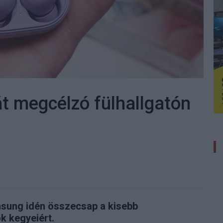
t megcélzó fülhallgatón
msung idén összecsap a kisebb
k kegyeiért.