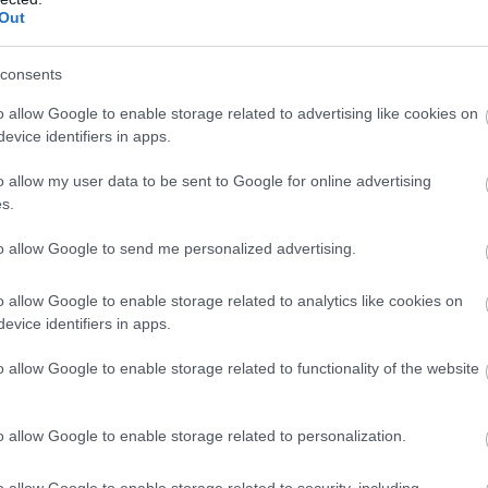
az Nvidia és az AMD legújabb videokártyáit, ami azt
Out
apokban számos felhasználó ismét belevág majd a
 meg egyetlen komponens cseréjénél, van, aki rádob még
consents
 és a processzorát is leváltja frissebb modellekre.
rő kihívás, de nem is a világ legegyszerűbb feladata,
o allow Google to enable storage related to advertising like cookies on
 tudni fogod a választ, hogy számodra valós opció-e a
evice identifiers in apps.
ömöt, és inkább az előre összerakott, indításra kész
o allow my user data to be sent to Google for online advertising
t vagy teljesen új konfigurációd csak egy operációs
s.
készíteni egyéni igényeidre szabott, minden felesleges
et.
to allow Google to send me personalized advertising.
k továbbá a Microsoft Edge böngészővel, amely sokkal
o allow Google to enable storage related to analytics like cookies on
edig kiváló eszköz lehet számodra a mindennapokban.
evice identifiers in apps.
, ezúttal a Samsung csúcsmobilja, az Asus felső-
o allow Google to enable storage related to functionality of the website
őtt LCD-tévéje, valamint két régóta várt fantasy akció-
o allow Google to enable storage related to personalization.
o allow Google to enable storage related to security, including