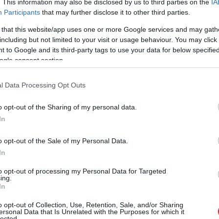
. This information may also be disclosed by us to third parties on the
IA
Participants
that may further disclose it to other third parties.
 that this website/app uses one or more Google services and may gath
zászólások
including but not limited to your visit or usage behaviour. You may click 
 to Google and its third-party tags to use your data for below specifi
ogle consent section.
nak a PCW Max előfizetői
l Data Processing Opt Outs
o opt-out of the Sharing of my personal data.
In
o opt-out of the Sale of my Personal Data.
In
ellé ajándék szoftvert és vírusirtót adunk,
nk.
to opt-out of processing my Personal Data for Targeted
ing.
In
o opt-out of Collection, Use, Retention, Sale, and/or Sharing
ersonal Data that Is Unrelated with the Purposes for which it
lected.