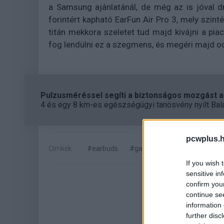
a Samsung ajánlatánál, de még az is jóval d
forintért kapható EarFun Air Pro 3, mely szinté
titán mekkora szeletet tud majd kivájni a piac
fog lendülni ez a szegmens, és megéri majd oda
Pulzusméréssel segíti a biztonságos mozgást az
4 és egy 8 km-es egészségügyi tanösvény nyílt Bal
pcwplus.h
Címkék:
#earbuds
#galaxy
#samsung
If you wish 
sensitive in
confirm you
continue se
information 
further disc