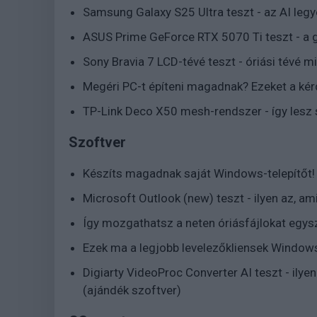
Samsung Galaxy S25 Ultra teszt - az AI legy
ASUS Prime GeForce RTX 5070 Ti teszt - a
Sony Bravia 7 LCD-tévé teszt - óriási tévé m
Megéri PC-t építeni magadnak? Ezeket a kér
TP-Link Deco X50 mesh-rendszer - így lesz s
Szoftver
Készíts magadnak saját Windows-telepítőt!
Microsoft Outlook (new) teszt - ilyen az, ami
Így mozgathatsz a neten óriásfájlokat egys
Ezek ma a legjobb levelezőkliensek Window
Digiarty VideoProc Converter AI teszt - ilyen
(ajándék szoftver)