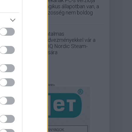
játékának PC-s verziója
tragikus állapotban van, a
közösség nem boldog
Hatalmas
kedvezményekkel vár a
THQ Nordic Steam-
vására
Hirdetés