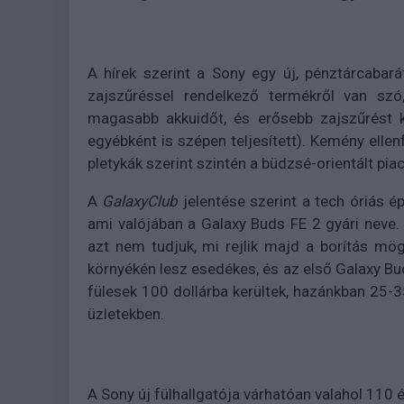
A hírek szerint a Sony egy új, pénztárcabarát
zajszűréssel rendelkező termékről van szó,
magasabb akkuidőt, és erősebb zajszűrést k
egyébként is szépen teljesített). Kemény elle
pletykák szerint szintén a büdzsé-orientált piac
A
GalaxyClub
jelentése szerint a tech óriás 
ami valójában a Galaxy Buds FE 2 gyári neve.
azt nem tudjuk, mi rejlik majd a borítás mög
környékén lesz esedékes, és az első Galaxy B
fülesek 100 dollárba kerültek, hazánkban 25-3
üzletekben.
A Sony új fülhallgatója várhatóan valahol 110 