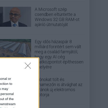
A Microsoft szép
csendben eltüntette a
Windows 32 GB RAM-ot
ajánló útmutatóját
Egy idős házaspár 8
milliárd forintért sem vált
meg a család farmjától,
hogy egy AI cég
adatközpontot építhessen
a helyére
sonal or
Drónokat tölt és
ection to
aknamezőn is átvághat az
ou may
ukránok új elektromos
 personal
motorja
out of the
 downstream