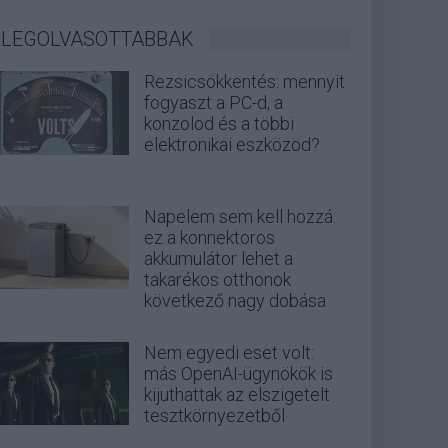
LEGOLVASOTTABBAK
Rezsicsökkentés: mennyit
fogyaszt a PC-d, a
konzolod és a többi
elektronikai eszközöd?
Napelem sem kell hozzá:
ez a konnektoros
akkumulátor lehet a
takarékos otthonok
következő nagy dobása
Nem egyedi eset volt:
más OpenAI-ügynökök is
kijuthattak az elszigetelt
tesztkörnyezetből