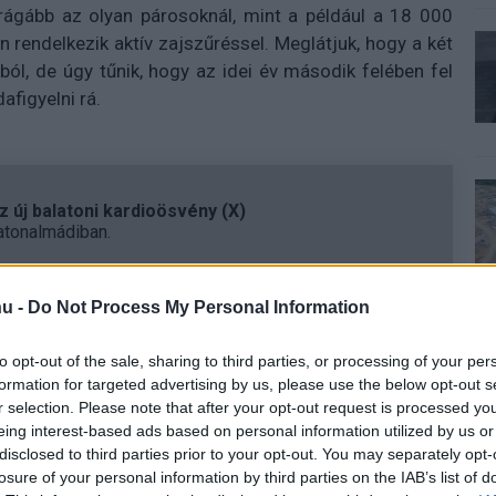
rágább az olyan párosoknál, mint a például a 18 000
n rendelkezik aktív zajszűréssel. Meglátjuk, hogy a két
ból, de úgy tűnik, hogy az idei év második felében fel
figyelni rá.
 új balatoni kardioösvény (X)
atonalmádiban.
u -
Do Not Process My Personal Information
to opt-out of the sale, sharing to third parties, or processing of your per
formation for targeted advertising by us, please use the below opt-out s
r selection. Please note that after your opt-out request is processed y
eing interest-based ads based on personal information utilized by us or
disclosed to third parties prior to your opt-out. You may separately opt-
Tetszik
losure of your personal information by third parties on the IAB’s list of