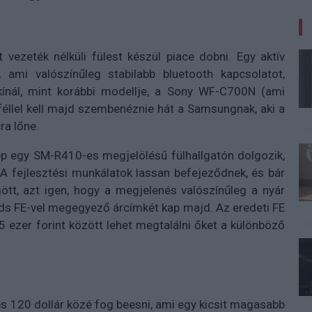
 vezeték nélküli fülest készül piace dobni. Egy aktív
 ami valószínűleg stabilabb bluetooth kapcsolatot,
ínál, mint korábbi modellje, a Sony WF-C700N (ami
nféllel kell majd szembenéznie hát a Samsungnak, aki a
ra lőne.
épp egy SM-R410-es megjelölésű fülhallgatón dolgozik,
 A fejlesztési munkálatok lassan befejeződnek, és bár
ött, azt igen, hogy a megjelenés valószínűleg a nyár
uds FE-vel megegyező árcímkét kap majd. Az eredeti FE
5 ezer forint között lehet megtalálni őket a különböző
és 120 dollár közé fog beesni, ami egy kicsit magasabb