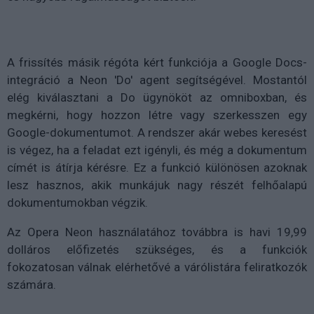
A frissítés másik régóta kért funkciója a Google Docs-
integráció a Neon 'Do' agent segítségével. Mostantól
elég kiválasztani a Do ügynököt az omniboxban, és
megkérni, hogy hozzon létre vagy szerkesszen egy
Google-dokumentumot. A rendszer akár webes keresést
is végez, ha a feladat ezt igényli, és még a dokumentum
címét is átírja kérésre. Ez a funkció különösen azoknak
lesz hasznos, akik munkájuk nagy részét felhőalapú
dokumentumokban végzik.
Az Opera Neon használatához továbbra is havi 19,99
dolláros előfizetés szükséges, és a funkciók
fokozatosan válnak elérhetővé a várólistára feliratkozók
számára.