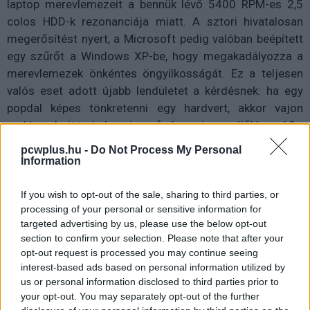
laptop merevlemezeit a bennük lévő 5400 RPM-es 2,5
colos HDD-k rezonanciája miatt. A sztori hivatalosan
megerősítést nyert, a Microsoft pedig valóban beépített
egy szűrőt a Windows XP-be, hogy megakadályozza a
merevlemezek önkéntes öngyilkosságát. Ez a teljesen
valós eset adott újabb lendületet a kérdésnek: ha egy
popdal képes tönkretenni egy hardvert, akkor vajon
mekkora bajt tud okozni egy frekvencia egy élőlénynek?
pcwplus.hu -
Do Not Process My Personal
Egy kommentelő ekkor dobta be újra a legendát: a régi
Information
Borland-súgó szerint a 7 Hz elég volt ahhoz, hogy egy
ausztrál gyár megölje a közeli csirkefarm összes
If you wish to opt-out of the sale, sharing to third parties, or
madarát. A meseszerű magyarázat alig pár sor volt,
processing of your personal or sensitive information for
mégis évtizedekre szóló hatást gyakorolt. Az Internet
targeted advertising by us, please use the below opt-out
section to confirm your selection. Please note that after your
Archive-ban fennmaradt Turbo C++ 3.0-s verzióban
opt-out request is processed you may continue seeing
valóban ott olvasható a szöveg, egyfajta kacsának
interest-based ads based on personal information utilized by
álcázott húsvéti tojásként, amelyet a fejlesztők
us or personal information disclosed to third parties prior to
valószínűleg jópofa viccnek szántak. A következő
your opt-out. You may separately opt-out of the further
verzióból már ki is került, de addigra késő volt: a történet