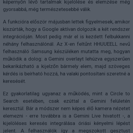
képernyőn lévő tartalmak kijelölése és elemzése még
gyorsabbá, még természetesebbé válik.
A funkcióra először májusban lettek figyelmesek, amikor
kiszúrták, hogy a Google aktívan dolgozik a két rendszer
integrációján. Most pedig már el is kezdett felbukkanni
néhány felhasználónál. Az X-en feltűnt HHUUEELL nevű
felhasználó Samsung készüléken mutatta meg, hogyan
működik a dolog: a Gemini overlayt lehúzva egyszerűen
bekarikázható a kijelzőn bármely elem, majd szöveges
kérdés is beírható hozzá, ha valaki pontosítani szeretné a
keresését.
Ez gyakorlatilag ugyanaz a működés, mint a Circle to
Search esetében, csak ezúttal a Gemini felületén
keresztül. Bár a módszer nem képes élő kamera nézetet
elemezni - erre továbbra is a Gemini Live hivatott -, a
kijelöléses keresés integrálása óriási kényelmi lépést
jelent. A felhasználók így a megszokott gesztust