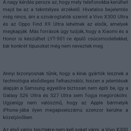
A nagy kérdés persze az, hogy mely telefonokba kerülhet
majd be ez a tekintélyes érzékelő. Hivatalos bejelentés
még nincs, ám a szivárogtatók szerint a Vivo X300 Ultra
és az Oppo Find X9 Ultra lehetnek az elsők, amelyek
megkapják. Más források úgy tudják, hogy a Xiaomi és a
Honor is készülhet LYT-901-re épülő csúcsmodellekkel,
bár konkrét típusokat még nem neveztek meg.
Annyi bizonyosnak tűnik, hogy a kínai gyártók lesznek a
technológia elsődleges felhasználói, hiszen a jelentések
alapján a Samsung egyelőre biztosan nem építi be, így a
Galaxy S26 Ultra és S27 Ultra sem fogja megörökölni.
Ugyanígy nem valószínű, hogy az Apple bármelyik
iPhone-jába ilyen megapixelszámú szenzor kerülne a
közeljövőben.
Az első valós tesztekre nem kell sokat várni: a Vivo X300