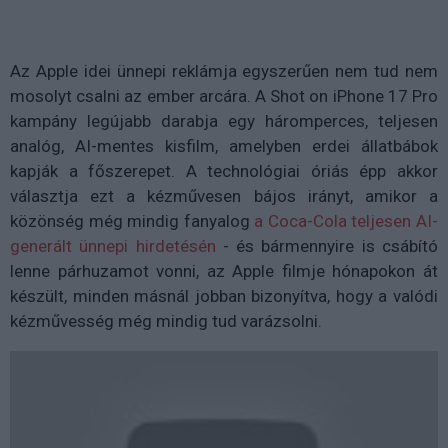
Az Apple idei ünnepi reklámja egyszerűen nem tud nem
mosolyt csalni az ember arcára. A Shot on iPhone 17 Pro
kampány legújabb darabja egy háromperces, teljesen
analóg, AI-mentes kisfilm, amelyben erdei állatbábok
kapják a főszerepet. A technológiai óriás épp akkor
választja ezt a kézművesen bájos irányt, amikor a
közönség még mindig fanyalog
a Coca-Cola teljesen AI-
generált ünnepi hirdetésén
- és bármennyire is csábító
lenne párhuzamot vonni, az Apple filmje hónapokon át
készült, minden másnál jobban bizonyítva, hogy a valódi
kézművesség még mindig tud varázsolni.