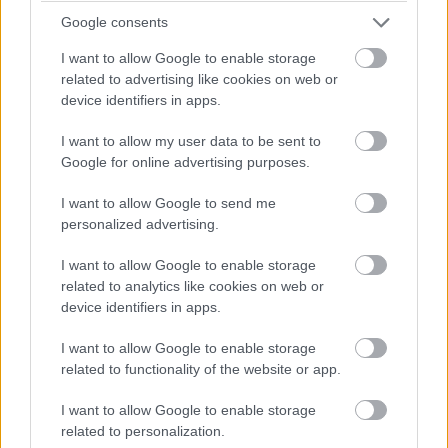
kutatásairól ismer a világ - egy humoros posztban
Google consents
"bizonyította", hogy sokkal hatékonyabb egy Compaq
I want to allow Google to enable storage
286-os számítógéppel fejbe verni egy csirkét, mint
related to advertising like cookies on web or
hanghullámokkal támadni rá. A történet paródia volt
device identifiers in apps.
ugyan, de tökéletesen megmutatta, mennyire
komolytalan az egész mítosz.
I want to allow my user data to be sent to
Google for online advertising purposes.
A valóság pedig minden szakmai elemzés szerint
I want to allow Google to send me
egyszerű: a 7 Hz túl alacsony frekvencia ahhoz, hogy
personalized advertising.
ilyen típusú rezonanciát hozzon létre, és a csirkék
koponyája fizikailag teljesen alkalmatlan arra, hogy
I want to allow Google to enable storage
bármilyen "hangos robbanás" alanya legyen. Az egész
related to analytics like cookies on web or
csupán egy szellemes programozói vicc volt, amely az
device identifiers in apps.
internet hajnalának egyik első igazán kitartó városi
I want to allow Google to enable storage
legendájává vált.
related to functionality of the website or app.
Mégis, a sztori azért maradhatott fenn több mint három
I want to allow Google to enable storage
évtizeden át, mert ötvözi mindazt, amitől egy modern
related to personalization.
tech-mítosz él és terjed: valószerűen hangzó