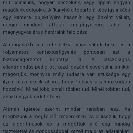
mit csinálunk, hogyan beszélünk, vagy éppen hogyan
reagálunk dolgokra. A "kunyhó a tóparton" képe így inkább
egy kamera objektívjére hasonlít: egy önként vállalt,
mégis mindent átfogó megfigyelésre, ahol a
megnyugvás ára a határaink feloldása.
A magánszféra érzete nélkül nincs valódi béke, és a
folyamatos kontextusfigyelés pontosan ezt a
biztonságérzetet koptatja el. A látszólagos
ellentmondás pedig ott kezd igazán élessé válni, amikor
megértjük, mennyire mély tudásra van szüksége egy
ilyen készüléknek ahhoz, hogy "jobban alkalmazkodjon
hozzánk". Minél jobb, annál többet tud. Minél többet tud,
annál nagyobb a kitettség.
Altman ígérete szerint minden rendben lesz, ha
megbízunk a megfelelő emberekben, és elhisszük, hogy
az algoritmusok és a mögöttük álló cég mindig
tisztelettel és gondossággal kezeli majd az adatainkat.