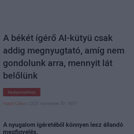
A békét ígérő AI-kütyü csak
addig megnyugtató, amíg nem
gondolunk arra, mennyit lát
belőlünk
Kedvencekhez
Hajdú Gábor
|
2025 november 30. 18:01
A nyugalom ígéretéből könnyen lesz állandó
megfigyelés.