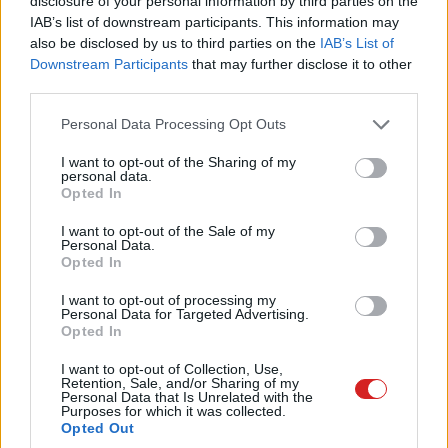
disclosure of your personal information by third parties on the
IAB’s list of downstream participants. This information may
önálló életre kelt.
also be disclosed by us to third parties on the
IAB’s List of
Downstream Participants
that may further disclose it to other
Az online közösségek pedig évről évre újabb fórumokon
third parties.
próbálták megállapítani, hogy van-e alapja bármilyen
szinten is. A programozói newsgroupokban már 1992-
Please note that this website/app uses one or more Google
Personal Data Processing Opt Outs
ben is heves viták folytak arról, mit csinálna valójában
services and may gather and store information including but
not limited to your visit or usage behaviour. You may click to
I want to opt-out of the Sharing of my
egy 7 Hz-es hang a csirketojásokban vagy a
personal data.
grant or deny consent to Google and its third-party tags to
csontüregben, és volt, aki rögtön egy titkos katonai
Opted In
use your data for below specified purposes in below Google
kísérletet vizionált a háttérbe. Mások egyszerűen csak
consent section.
I want to opt-out of the Sale of my
azt kérdezték: miért épített volna bárki gyárat, amely 7
Personal Data.
Opted In
Hz-es hangot termel?
I want to opt-out of processing my
Personal Data for Targeted Advertising.
Opted In
A legenda komolyan vehetőségét végül nem egy mérnöki
I want to opt-out of Collection, Use,
Retention, Sale, and/or Sharing of my
elemzés, hanem egy jó ízléssel tálalt trollkodás tette
Personal Data that Is Unrelated with the
helyre. A Chicagói Egyetem jogi karáról Ted Frank - akit
Purposes for which it was collected.
Opted Out
inkább közéleti szerepvállalásáról, nem pedig akusztikai