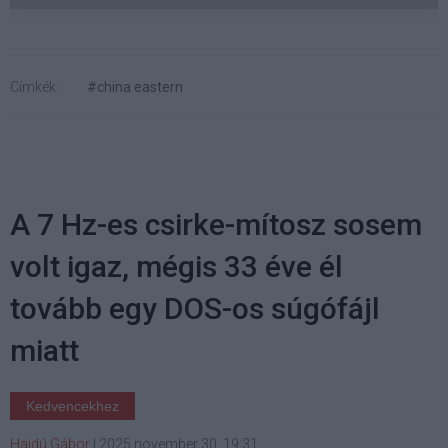
Címkék:
#china eastern
A 7 Hz-es csirke-mítosz sosem
volt igaz, mégis 33 éve él
tovább egy DOS-os súgófájl
miatt
Kedvencekhez
Hajdú Gábor
|
2025 november 30. 19:31