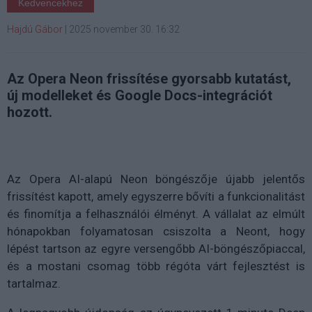
Kedvencekhez
Hajdú Gábor
|
2025 november 30. 16:32
Az Opera Neon frissítése gyorsabb kutatást,
új modelleket és Google Docs-integrációt
hozott.
Az Opera AI-alapú Neon böngészője újabb jelentős
frissítést kapott, amely egyszerre bővíti a funkcionalitást
és finomítja a felhasználói élményt. A vállalat az elmúlt
hónapokban folyamatosan csiszolta a Neont, hogy
lépést tartson az egyre versengőbb AI-böngészőpiaccal,
és a mostani csomag több régóta várt fejlesztést is
tartalmaz.