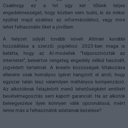
Csakhogy ez a hit úgy kér tőlünk teljes
engedelmességet, hogy közben nem tudni, ki és mikor
nyúlhat majd ezekhez az információkhoz, vagy mire
lehet felhasználni őket a jövőben.
A helyzet súlyát tovább növeli Altman korábbi
hozzáállása a szerzői jogokhoz. 2023-ban maga is
belátta, hogy az AI-modellek "felporszívózták az
internetet", beleértve rengeteg engedély nélkül használt,
jogvédett tartalmat. A kreatív közösségek tiltakozása
ellenére csak homályos ígéret hangzott el arról, hogy
egyszer talán lesz valamilyen méltányos kompenzáció.
Az alkotóknak felajánlott menő lehetőségként említett
bevételmegosztás sem kapott garanciát. Ha az alkotók
beleegyezése ilyen könnyen válik opcionálissá, miért
lenne más a felhasználók adatainak kezelése?