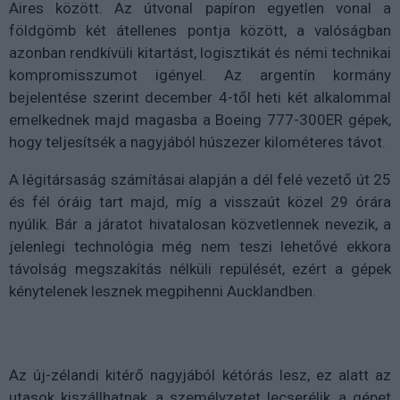
Aires között. Az útvonal papíron egyetlen vonal a
földgömb két átellenes pontja között, a valóságban
azonban rendkívüli kitartást, logisztikát és némi technikai
kompromisszumot igényel. Az argentín kormány
bejelentése szerint december 4-től heti két alkalommal
emelkednek majd magasba a Boeing 777-300ER gépek,
hogy teljesítsék a nagyjából húszezer kilométeres távot.
A légitársaság számításai alapján a dél felé vezető út 25
és fél óráig tart majd, míg a visszaút közel 29 órára
nyúlik. Bár a járatot hivatalosan közvetlennek nevezik, a
jelenlegi technológia még nem teszi lehetővé ekkora
távolság megszakítás nélküli repülését, ezért a gépek
kénytelenek lesznek megpihenni Aucklandben.
Az új-zélandi kitérő nagyjából kétórás lesz, ez alatt az
utasok kiszállhatnak, a személyzetet lecserélik, a gépet