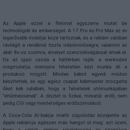
Az Apple ezzel a filmmel egyszerre mutat be
technológiát és emberséget. A 17 Pro és Pro Max az év
legerősebb mobiljai közé tartoznak, és a reklám valóban
rávilágít a rendkívül tiszta videóminőségre, valamint az
akár 8x-os zoomra, amelyet szenzorkivágással érnek el.
De az igazi csoda a háttérben rejlik: a werkvideó
megmutatja, mennyire hihetetlen kézi munka áll a
produkció mögött. Minden bábot egyedi módon
készítettek, és egy egész csapat bábmester mozgatta
őket kék ruhában, hogy a felvételek utómunkájában
"eltűnhessenek". A díszlet is fizikai, miniatűr erdő, nem
pedig CGI vagy mesterséges erdőszimuláció.
A Coca-Cola AI-bakija miatti zúgolódás közepette az
Apple reklámja egészen más hangot üt meg: azt üzeni,
hogy a valódi, emberi részletesség és kézműves