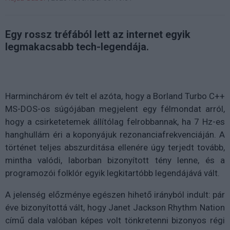
Egy rossz tréfából lett az internet egyik
legmakacsabb tech-legendája.
Harminchárom év telt el azóta, hogy a Borland Turbo C++
MS-DOS-os súgójában megjelent egy félmondat arról,
hogy a csirketetemek állítólag felrobbannak, ha 7 Hz-es
hanghullám éri a koponyájuk rezonanciafrekvenciáján. A
történet teljes abszurditása ellenére úgy terjedt tovább,
mintha valódi, laborban bizonyított tény lenne, és a
programozói folklór egyik legkitartóbb legendájává vált.
A jelenség előzménye egészen hihető irányból indult: pár
éve bizonyítottá vált, hogy Janet Jackson Rhythm Nation
című dala valóban képes volt tönkretenni bizonyos régi