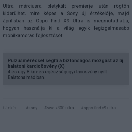
Ultra márciusra pletykált premierje után rögtön
kiderülhet, mire képes a Sony új érzékelője, majd
áprilisban az Oppo Find X9 Ultra is megmutathatja,
hogyan használja ki a világ egyik legizgalmasabb
mobilkamerás fejlesztését.
Pulzusméréssel segíti a biztonságos mozgást az új
balatoni kardioösvény (X)
4 és egy 8 km-es egészségügyi tanösvény nyílt
Balatonalmádiban.
Címkék:
#sony
#vivo x300 ultra
#oppo find x9 ultra