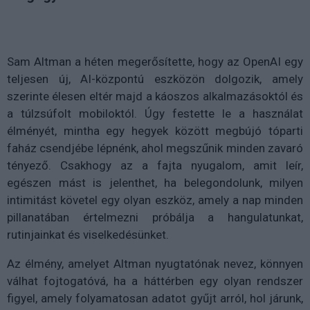
Sam Altman a héten megerősítette, hogy az OpenAI egy
teljesen új, AI-központú eszközön dolgozik, amely
szerinte élesen eltér majd a káoszos alkalmazásoktól és
a túlzsúfolt mobiloktól. Úgy festette le a használat
élményét, mintha egy hegyek között megbújó tóparti
faház csendjébe lépnénk, ahol megszűnik minden zavaró
tényező. Csakhogy az a fajta nyugalom, amit leír,
egészen mást is jelenthet, ha belegondolunk, milyen
intimitást követel egy olyan eszköz, amely a nap minden
pillanatában értelmezni próbálja a hangulatunkat,
rutinjainkat és viselkedésünket.
Az élmény, amelyet Altman nyugtatónak nevez, könnyen
válhat fojtogatóvá, ha a háttérben egy olyan rendszer
figyel, amely folyamatosan adatot gyűjt arról, hol járunk,