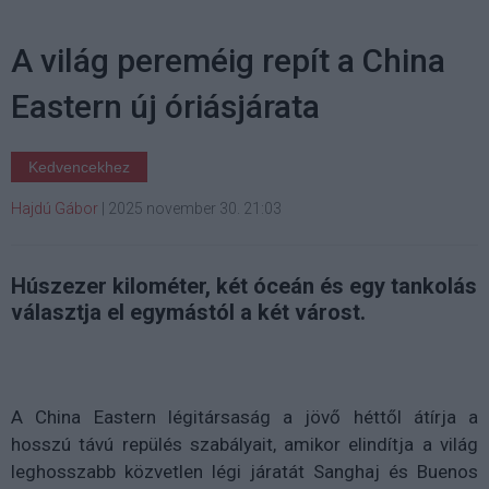
A világ pereméig repít a China
Eastern új óriásjárata
Kedvencekhez
Hajdú Gábor
|
2025 november 30. 21:03
Húszezer kilométer, két óceán és egy tankolás
választja el egymástól a két várost.
A China Eastern légitársaság a jövő héttől átírja a
hosszú távú repülés szabályait, amikor elindítja a világ
leghosszabb közvetlen légi járatát Sanghaj és Buenos