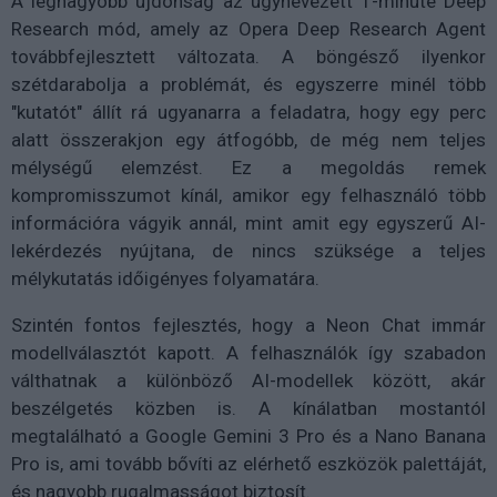
A legnagyobb újdonság az úgynevezett 1-minute Deep
Research mód, amely az Opera Deep Research Agent
továbbfejlesztett változata. A böngésző ilyenkor
szétdarabolja a problémát, és egyszerre minél több
"kutatót" állít rá ugyanarra a feladatra, hogy egy perc
alatt összerakjon egy átfogóbb, de még nem teljes
mélységű elemzést. Ez a megoldás remek
kompromisszumot kínál, amikor egy felhasználó több
információra vágyik annál, mint amit egy egyszerű AI-
lekérdezés nyújtana, de nincs szüksége a teljes
mélykutatás időigényes folyamatára.
Szintén fontos fejlesztés, hogy a Neon Chat immár
modellválasztót kapott. A felhasználók így szabadon
válthatnak a különböző AI-modellek között, akár
beszélgetés közben is. A kínálatban mostantól
megtalálható a Google Gemini 3 Pro és a Nano Banana
Pro is, ami tovább bővíti az elérhető eszközök palettáját,
és nagyobb rugalmasságot biztosít.