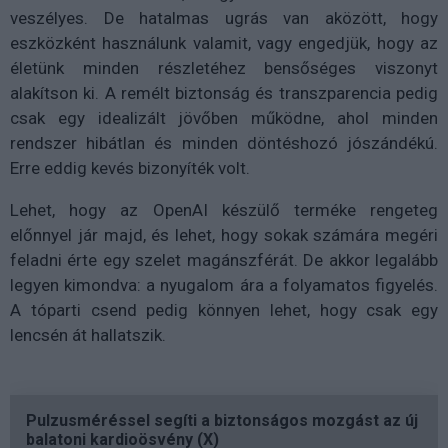
veszélyes. De hatalmas ugrás van aközött, hogy
eszközként használunk valamit, vagy engedjük, hogy az
életünk minden részletéhez bensőséges viszonyt
alakítson ki. A remélt biztonság és transzparencia pedig
csak egy idealizált jövőben működne, ahol minden
rendszer hibátlan és minden döntéshozó jószándékú.
Erre eddig kevés bizonyíték volt.
Lehet, hogy az OpenAI készülő terméke rengeteg
előnnyel jár majd, és lehet, hogy sokak számára megéri
feladni érte egy szelet magánszférát. De akkor legalább
legyen kimondva: a nyugalom ára a folyamatos figyelés.
A tóparti csend pedig könnyen lehet, hogy csak egy
lencsén át hallatszik.
Pulzusméréssel segíti a biztonságos mozgást az új
balatoni kardioösvény (X)