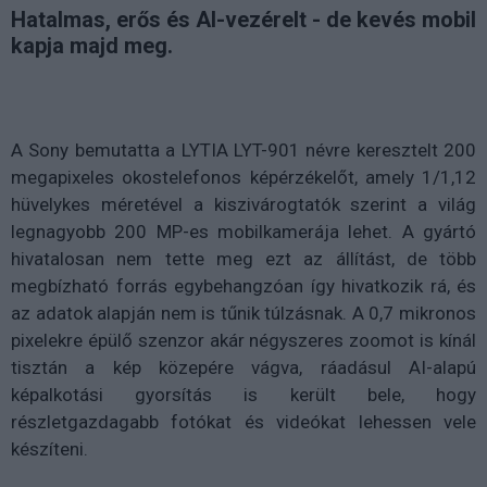
Hatalmas, erős és AI-vezérelt - de kevés mobil
kapja majd meg.
A Sony bemutatta a LYTIA LYT-901 névre keresztelt 200
megapixeles okostelefonos képérzékelőt, amely 1/1,12
hüvelykes méretével a kiszivárogtatók szerint a világ
legnagyobb 200 MP-es mobilkamerája lehet. A gyártó
hivatalosan nem tette meg ezt az állítást, de több
megbízható forrás egybehangzóan így hivatkozik rá, és
az adatok alapján nem is tűnik túlzásnak. A 0,7 mikronos
pixelekre épülő szenzor akár négyszeres zoomot is kínál
tisztán a kép közepére vágva, ráadásul AI-alapú
képalkotási gyorsítás is került bele, hogy
részletgazdagabb fotókat és videókat lehessen vele
készíteni.