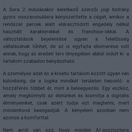
A Sora 2 indulásakor keletkező szerzői jogi botrány
gyors visszavonulásra kényszerítette a céget, amikor a
rendszer percek alatt elárasztódott engedély nélkül
használt karakterekkel és franchise-okkal. A
változtatások bejelentése ugyan a felelősség
vállalásának tűnhet, de az is egyfajta elismerése volt
annak, hogy az eredeti terv lényegében abból indult ki: a
tartalom szabadon bányászható.
A személyes adat és a kreatív tartalom között ugyan van
különbség, de a logika mindkét területen hasonló: a
hozzáférés többet ér, mint a beleegyezés. Egy eszköz,
amely megkönnyíti az életünket és kisimítja a digitális
élményeinket, csak azért tudja ezt megtenni, mert
mindenhová beengedjük. A kényelem azonban nem
azonos a komforttal.
Nem arról van szó, hogy minden AI-asszisztens