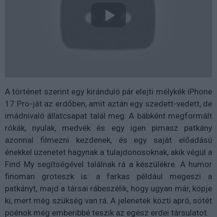
A történet szerint egy kiránduló pár elejti mélykék iPhone
17 Pro-ját az erdőben, amit aztán egy szedett-vedett, de
imádnivaló állatcsapat talál meg. A bábként megformált
rókák, nyulak, medvék és egy igen pimasz patkány
azonnal filmezni kezdenek, és egy saját előadású
énekkel üzenetet hagynak a tulajdonosoknak, akik végül a
Find My segítségével találnak rá a készülékre. A humor
finoman groteszk is: a farkas például megeszi a
patkányt, majd a társai rábeszélik, hogy ugyan már, köpje
ki, mert még szükség van rá. A jelenetek közti apró, sötét
poénok még emberibbé teszik az egész erdei társulatot.