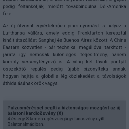
pedig feltankolják, mielőtt továbbindulna Dél-Amerika
felé.
Az új útvonal egyértelműen piaci nyomást is helyez a
Lufthansa vállára, amely eddig Frankfurton keresztül
kínált átszállást Sanghaj és Buenos Aires között. A China
Eastern közvetlen - bár technikai megállóval tarkított -
járata így nemcsak különleges teljesítmény, hanem
komoly versenytényező is. A világ két távoli pontját
összekötő repülés pedig újabb bizonyítéka annak,
hogyan hajtja a globális légiközlekedést a távolságok
áthidalásának örök vágya.
Pulzusméréssel segíti a biztonságos mozgást az új
balatoni kardioösvény (X)
4 és egy 8 km-es egészségügyi tanösvény nyílt
Balatonalmádiban.