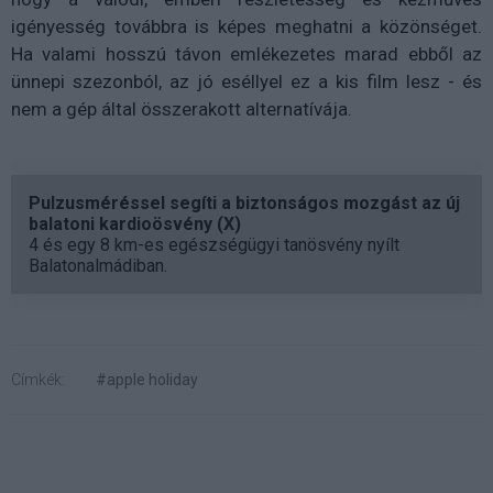
igényesség továbbra is képes meghatni a közönséget.
Ha valami hosszú távon emlékezetes marad ebből az
ünnepi szezonból, az jó eséllyel ez a kis film lesz - és
nem a gép által összerakott alternatívája.
Pulzusméréssel segíti a biztonságos mozgást az új
balatoni kardioösvény (X)
4 és egy 8 km-es egészségügyi tanösvény nyílt
Balatonalmádiban.
Címkék:
#apple holiday