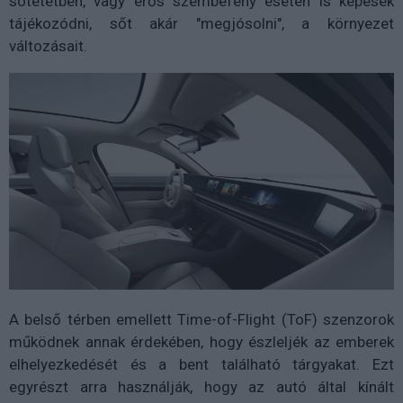
sötététben, vagy erős szembefény esetén is képesek
tájékozódni, sőt akár "megjósolni", a környezet
változásait.
A belső térben emellett Time-of-Flight (ToF) szenzorok
működnek annak érdekében, hogy észleljék az emberek
elhelyezkedését és a bent található tárgyakat. Ezt
egyrészt arra használják, hogy az autó által kínált