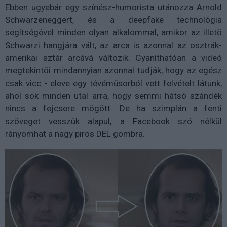
Ebben ugyebár egy színész-humorista utánozza Arnold
Schwarzeneggert, és a deepfake technológia
segítségével minden olyan alkalommal, amikor az illető
Schwarzi hangjára vált, az arca is azonnal az osztrák-
amerikai sztár arcává változik. Gyaníthatóan a videó
megtekintői mindannyian azonnal tudják, hogy az egész
csak vicc - eleve egy tévéműsorból vett felvételt látunk,
ahol sok minden utal arra, hogy semmi hátsó szándék
nincs a fejcsere mögött. De ha szimplán a fenti
szöveget vesszük alapul, a Facebook szó nélkül
rányomhat a nagy piros DEL gombra.