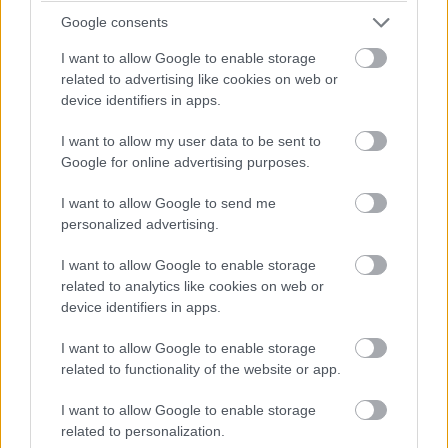
Google consents
I want to allow Google to enable storage
related to advertising like cookies on web or
device identifiers in apps.
A Facebook töröl minden hamis
I want to allow my user data to be sent to
videót, de nem tiszta, mi számít
Google for online advertising purposes.
annak
I want to allow Google to send me
personalized advertising.
Kedvencekhez
I want to allow Google to enable storage
related to analytics like cookies on web or
Bátky Zoltán
|
2020 január 7. 20:22
device identifiers in apps.
I want to allow Google to enable storage
Jó dolog a félrevezető tartalmak ellen
related to functionality of the website or app.
harcolni, de egyelőre van egy kis baj az
alapokkal: vajon mi alapján dönt majd a
I want to allow Google to enable storage
related to personalization.
Facebook?