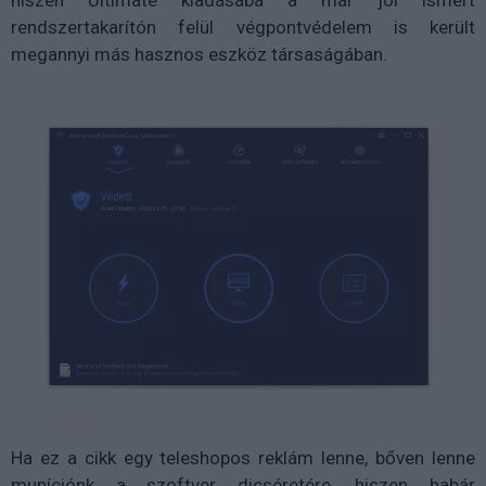
rendszertakarítón felül végpontvédelem is került
megannyi más hasznos eszköz társaságában.
Ha ez a cikk egy teleshopos reklám lenne, bőven lenne
muníciónk a szoftver dicséretére, hiszen habár