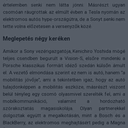
értelemben senki nem látta jönni. Másrészt ugyan
csomóan ráugrottak az elmúlt évben a Tesla nyomán az
elektromos autós hype-országútra, de a Sonyt senki nem
tette volna előzetesen a versenyzők közé.
Meglepetés négy keréken
Amikor a Sony vezérigazgatója, Kenichiro Yoshida mögé
teljes csendben begurult a Vision-S, elsőre mindenki a
Porsche klasszikus formáit idéző szedán külsőn ámult
el. A vezető elmondása szerint ez nem is autó, hanem "a
mobilitás jövője", ami a tekintetben igaz, hogy az autó
tulajdonképpen a mobilitás eszköze, másrészt viszont
belül tényleg egy csomó olyasmivel szerelték fel, ami a
mobilkommunikáció, valamint a hordozható
szórakoztatás magasiskolája. Olyan partnerekkel
dolgoztak együtt a megalkotásán, mint a Bosch és a
BlackBerry, az elektromos meghajtásért pedig a Magna