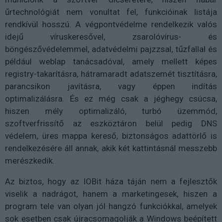
űrtechnológiát nem vonultat fel, funkcióinak listája
rendkívül hosszú. A végpontvédelme rendelkezik valós
idejű víruskeresővel, zsarolóvírus- és
böngészővédelemmel, adatvédelmi pajzzsal, tűzfallal és
például weblap tanácsadóval, amely mellett képes
registry-takarításra, hátramaradt adatszemét tisztításra,
parancsikon javításra, vagy éppen indítás
optimalizálásra. És ez még csak a jéghegy csúcsa,
hiszen mély optimalizáló, turbó üzemmód,
szoftverfrissítő az eszköztáron belül pedig DNS
védelem, üres mappa kereső, biztonságos adattörlő is
rendelkezésére áll annak, akik két kattintásnál messzebb
merészkedik.
Az biztos, hogy az IOBit háza táján nem a fejlesztők
viselik a nadrágot, hanem a marketingesek, hiszen a
program tele van olyan jól hangzó funkciókkal, amelyek
sok esetben csak újracsomagolják a Windows beépített