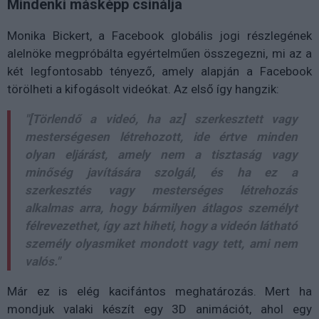
Mindenki másképp csinálja
Monika Bickert, a Facebook globális jogi részlegének
alelnöke megpróbálta egyértelműen összegezni, mi az a
két legfontosabb tényező, amely alapján a Facebook
törölheti a kifogásolt videókat. Az első így hangzik:
"[Törlendő a videó, ha az] szerkesztett vagy
mesterségesen létrehozott, ide értve minden
olyan eljárást, amely nem a tisztaság vagy
minőség javítására szolgál, és ha ez a
szerkesztés vagy mesterséges létrehozás
alkalmas arra, hogy bármilyen átlagos személyt
félrevezethet, így azt hiheti, hogy a videón látható
személy olyasmiket mondott vagy tett, ami nem
valós."
Már ez is elég kacifántos meghatározás. Mert ha
mondjuk valaki készít egy 3D animációt, ahol egy