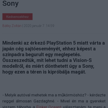
Sony
Kedvencekhez
Bátky Zoltán
|
2020 január 7. 14:59
Mindenki az érkező PlayStation 5 miatt várta a
japán cég sajtóeseményét, ehhez képest a
színpadra begurult egy meglepetés.
Összeszedtük, mit lehet tudni a Vision-S
modellről, és miért dönthetett úgy a Sony,
hogy ezen a téren is kipróbálja magát.
- Melyik autóval mehetek ma a műkörmöshöz? - kérdezte
reggel álmosan Gazdaghné. - Mivel én ma a gyereket
viszem táborba, a
Fisker Oceant
választanám, te menj a