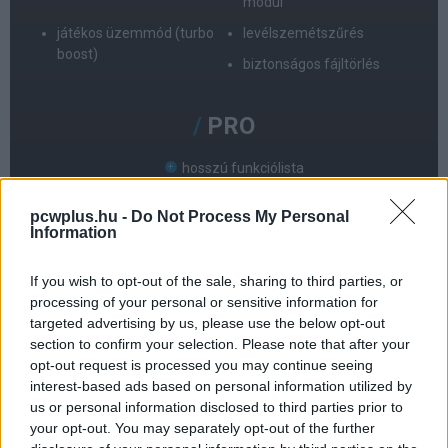
modul
játékos üzemmód (turbo
levélszemétszűrés
boost)
biztonságos fájltörlés
PRO
hosszú funkciólista
kedvező ár/licenc ár
pcwplus.hu -
Do Not Process My Personal
Information
magyar nyelvű felület
If you wish to opt-out of the sale, sharing to third parties, or
processing of your personal or sensitive information for
KONTRA
targeted advertising by us, please use the below opt-out
section to confirm your selection. Please note that after your
kevésbé hatékony védelem
opt-out request is processed you may continue seeing
interest-based ads based on personal information utilized by
tolakodó ajánlatok
us or personal information disclosed to third parties prior to
your opt-out. You may separately opt-out of the further
független mérés nélkül