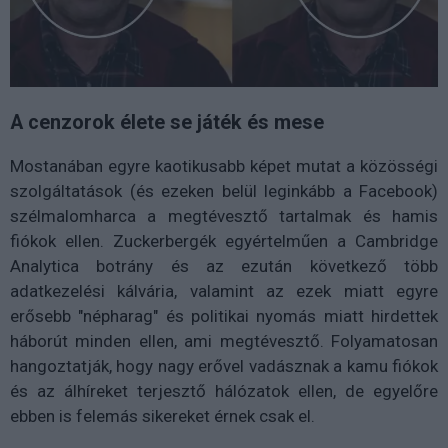
A cenzorok élete se játék és mese
Mostanában egyre kaotikusabb képet mutat a közösségi
szolgáltatások (és ezeken belül leginkább a Facebook)
szélmalomharca a megtévesztő tartalmak és hamis
fiókok ellen. Zuckerbergék egyértelműen a Cambridge
Analytica botrány és az ezután következő több
adatkezelési kálvária, valamint az ezek miatt egyre
erősebb "népharag" és politikai nyomás miatt hirdettek
háborút minden ellen, ami megtévesztő. Folyamatosan
hangoztatják, hogy nagy erővel vadásznak a kamu fiókok
és az álhíreket terjesztő hálózatok ellen, de egyelőre
ebben is felemás sikereket érnek csak el.