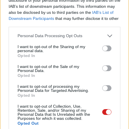
disclosure of your personal information by third parties on the
IAB’s list of downstream participants. This information may
7
also be disclosed by us to third parties on the
IAB’s List of
Teljesítmény:
Downstream Participants
that may further disclose it to other
third parties.
6
Ár/Érték:
Please note that this website/app uses one or more Google
Personal Data Processing Opt Outs
services and may gather and store information including but
8
Extra funkciók:
not limited to your visit or usage behaviour. You may click to
I want to opt-out of the Sharing of my
personal data.
grant or deny consent to Google and its third-party tags to
Opted In
use your data for below specified purposes in below Google
consent section.
I want to opt-out of the Sale of my
Pulzusméréssel segíti a biztonságos mozgást az új
Personal Data.
balatoni kardioösvény (X)
Opted In
4 és egy 8 km-es egészségügyi tanösvény nyílt
Balatonalmádiban.
I want to opt-out of processing my
Personal Data for Targeted Advertising.
Opted In
I want to opt-out of Collection, Use,
Retention, Sale, and/or Sharing of my
Címkék:
#iobit
#rendszertakarító
#végpontvédelem
Personal Data that Is Unrelated with the
Purposes for which it was collected.
#biztonság
#segédprogram
Opted Out