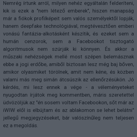
Nemrég írtunk arról, milyen nehéz egyáltalán felderíteni,
kik is ezek a "nem létező emberek", hiszen manapság
már a fiókok profilképeit sem valós személyektől lopják,
hanem deepfake technológiával, megtévesztően emberi
vonású fantázia-alkotásként készítik, és ezeket sem a
humán cenzorok, sem a Facebookot tisztogató
algoritmusok nem szúrják ki könnyen. És akkor a
műszaki nehézségek mellé most szépen belemásznak
ebbe a jogi erdőbe, amiből biztosan lesz még baj bőven,
amikor olyasmiket törölnek, amit nem kéne, és közben
valami más meg simán átcsúszik az ellenőrzésükön. Jó
kérdés, mi lesz ennek a vége - a véleményeteket
nyugodtan írjátok meg kommentben, máris szeretettel
üdvözöljük az "én sosem voltam Facebookon, sőt már az
iWIW elől is elbújtam és az ablakomon se lehet belátni"
jellegű megjegyzéseket, bár valószínűleg nem teljesen
ez a megoldás.