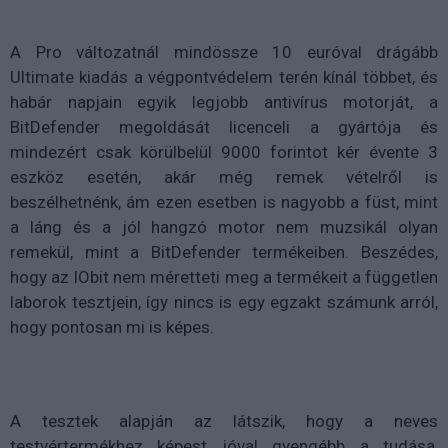
A Pro változatnál mindössze 10 euróval drágább
Ultimate kiadás a végpontvédelem terén kínál többet, és
habár napjain egyik legjobb antivírus motorját, a
BitDefender megoldását licenceli a gyártója és
mindezért csak körülbelül 9000 forintot kér évente 3
eszköz esetén, akár még remek vételről is
beszélhetnénk, ám ezen esetben is nagyobb a füst, mint
a láng és a jól hangzó motor nem muzsikál olyan
remekül, mint a BitDefender termékeiben. Beszédes,
hogy az IObit nem méretteti meg a termékeit a független
laborok tesztjein, így nincs is egy egzakt számunk arról,
hogy pontosan mi is képes.
A tesztek alapján az látszik, hogy a neves
testvértermékhez képest jóval gyengébb a tudása,