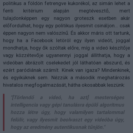
politikus a földön fetrengve kukorékol, az simán lehet a
fenti kritérium alapján megtévesztő, mert
tulajdonképpen egy nagyon groteszk esetben akár
előfordulhat, hogy egy politikus ilyesmit csináljon... csak
éppen nagyon nem valószínű. És akkor máris ott tartunk,
hogy ha a Facebook letöröl egy ilyen videót, joggal
mondhatja, hogy ők szóltak előre, míg a videó készítője
vagy közzétevője ugyanennyi joggal állíthatja, hogy a
videóban ábrázolt cselekedet jól láthatóan abszurd, és
ezért paródiának számít. Kinek van igaza? Mindenkinek,
és egyiküknek sem. Nézzük a második meghatározás
hivatalos megfogalmazását, hátha okosabbak leszünk:
"[Törlendő a videó, ha azt] mesterséges
intelligencia vagy gépi tanulásra épülő algoritmus
hozza létre úgy, hogy valamilyen tartalommal
felülír, vagy ilyesmit beolvaszt egy videóba úgy,
hogy az eredmény autentikusnak tűnjön."