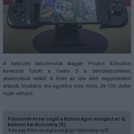
A helyszíni beszámolók alapján Project Xcloudon
keresztül futott a Gears 5 a demókészüléken,
akadozások nélkül. A Kishi az idei első negyedévben
érkezik, hivatalos ára egyelőre még nincs, de 100 dollár
táján várható.
Pulzusméréssel segíti a biztonságos mozgást az új
balatoni kardioösvény (X)
4 és egy 8 km-es egészségügyi tanösvény nyílt