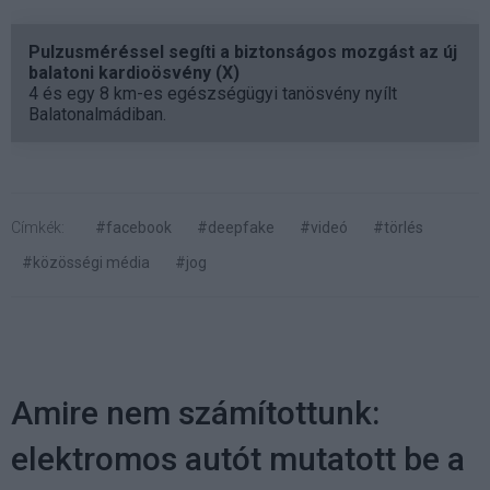
Pulzusméréssel segíti a biztonságos mozgást az új
balatoni kardioösvény (X)
4 és egy 8 km-es egészségügyi tanösvény nyílt
Balatonalmádiban.
Címkék:
#facebook
#deepfake
#videó
#törlés
#közösségi média
#jog
Amire nem számítottunk:
elektromos autót mutatott be a