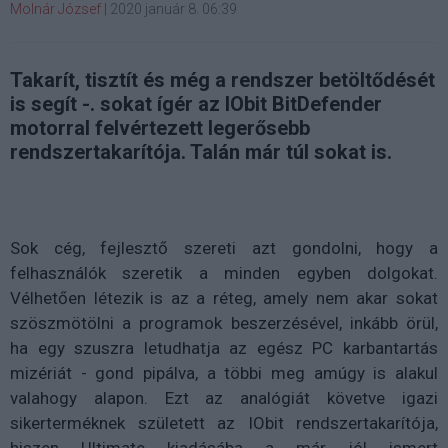
Molnár József
|
2020 január 8. 06:39
Takarít, tisztít és még a rendszer betöltődését
is segít -. sokat ígér az IObit BitDefender
motorral felvértezett legerősebb
rendszertakarítója. Talán már túl sokat is.
Sok cég, fejlesztő szereti azt gondolni, hogy a
felhasználók szeretik a minden egyben dolgokat.
Vélhetően létezik is az a réteg, amely nem akar sokat
szöszmötölni a programok beszerzésével, inkább örül,
ha egy szuszra letudhatja az egész PC karbantartás
mizériát - gond pipálva, a többi meg amúgy is alakul
valahogy alapon. Ezt az analógiát követve igazi
sikerterméknek született az IObit rendszertakarítója,
hiszen Ultimate kiadásába a már jól ismert