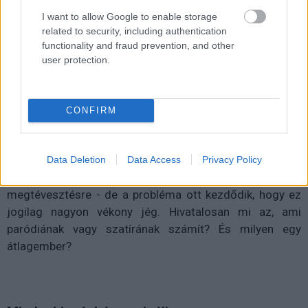
I want to allow Google to enable storage
related to security, including authentication
functionality and fraud prevention, and other
Hivatalos közleményben
jelentette be
a Facebook, hogy
user protection.
mostantól kíméletlen harcot kezd a deepfake tartalmak
ellen. A konkrét megfogalmazás szerint minden olyan
videót törölni fognak, amely "egy átlagember számára
CONFIRM
nem paródiaként vagy szatíraként értelmezhető". Ezt így
alapvetően még értjük is, tehát olyan tartalmakra
vadásznak majd, amelyek nem valaki kifigurázására
Data Deletion
Data Access
Privacy Policy
illetve puszta szórakoztatásra szolgálnak, hanem
megtévesztésre - de a probléma ott kezdődik, hogy ez
jogilag nagyon vékony jég. Hivatalosan mi az, ami
paródiának vagy szatírának számít? És milyen egy
átlagember?