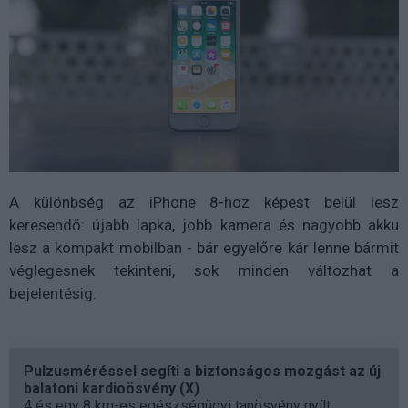
A különbség az iPhone 8-hoz képest belül lesz
keresendő: újabb lapka, jobb kamera és nagyobb akku
lesz a kompakt mobilban - bár egyelőre kár lenne bármit
véglegesnek tekinteni, sok minden változhat a
bejelentésig.
Pulzusméréssel segíti a biztonságos mozgást az új
balatoni kardioösvény (X)
4 és egy 8 km-es egészségügyi tanösvény nyílt