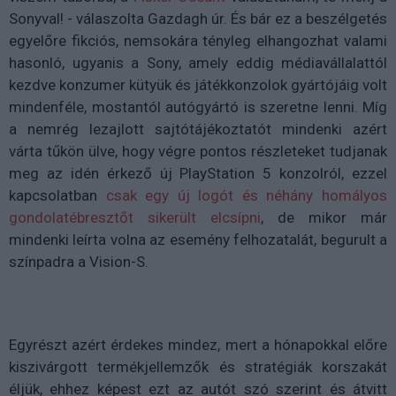
Sonyval! - válaszolta Gazdagh úr. És bár ez a beszélgetés
egyelőre fikciós, nemsokára tényleg elhangozhat valami
hasonló, ugyanis a Sony, amely eddig médiavállalattól
kezdve konzumer kütyük és játékkonzolok gyártójáig volt
mindenféle, mostantól autógyártó is szeretne lenni. Míg
a nemrég lezajlott sajtótájékoztatót mindenki azért
várta tűkön ülve, hogy végre pontos részleteket tudjanak
meg az idén érkező új PlayStation 5 konzolról, ezzel
kapcsolatban
csak egy új logót és néhány homályos
gondolatébresztőt sikerült elcsípni
, de mikor már
mindenki leírta volna az esemény felhozatalát, begurult a
színpadra a Vision-S.
Egyrészt azért érdekes mindez, mert a hónapokkal előre
kiszivárgott termékjellemzők és stratégiák korszakát
éljük, ehhez képest ezt az autót szó szerint és átvitt