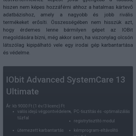
hiszen nem képes hozzáférni ahhoz a hatalmas kártevő
adatbázishoz, amely a nagyobb és jobb rivális
termékeket erősíti. Összességében nem hisszük azt,
hogy érdemes lenne bármilyen gépet az IOBit
megoldására bízni, még akkor sem, ha viszonylag olcsón
látszólag kipipálható vele egy irodai gép karbantartása
és védelme.
IObit Advanced SystemCare 13
Ultimate
Ár: kb 9000 Ft (1 év/3 licenc) Ft
valós idejű végpontvédelem,
PC-tisztítás és -optimalizálás
tűzfal
registrytisztító modul
ütemezett karbantartás
kémprogram-eltávolító