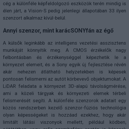
cég a különféle képfeldolgozó eszközök terén mindig is
élen járt, a Vision-S pedig jelenlegi állapotában 33 ilyen
szenzort alkalmaz kívül-belül.
Annyi szenzor, mint karácSONYfán az égő
A külsők leginkább az intelligens vezetési asszisztens
munkáját könnyítik meg. A CMOS érzékelők nagy
felbontásban és érzékenységgel képezhetik le a
környezet elemeit, és a Sony egyik új fejlesztése révén
akár nehezen átlátható helyzetekben is képesek
pontosan felismerni az autót körbevevő objektumokat. A
LiDAR feladata a környezet 3D-alapú távolságmérése,
ami a közeli tárgyak és környezeti elemek térbeli
felismerését segíti. A különféle szenzorok adatait egy
közös rendszerben kezelő szenzor-fúziós technológia
olyan képességeket is hozzáad ezekhez, hogy akár
limitált látási viszonyok mellett, például ködben,