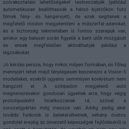
szórakoztatási lehetőségeket testreszabják (például
automatikusan beállíthassák a hátsó kijelzőkön futó
filmek fény- és hangerejét), de ezek segítenek a
megfelelő módon megjeleníteni a műszerfal-adatokat,
és a biztonság tekintetében is fontos szerepük van,
amikor egy baleset során figyelik a bent ülők mozgását
és ennek megfelelően aktiválhatják például a
légzsákokat.
Jó kérdés persze, hogy mikor, milyen formában, és főleg
mennyiért lehet majd ténylegesen beszerezni a Vision-S
modelleket, ezekről ugyanis semmilyen konkrétum nem
hangzott el. A színpadon megjelenő autó
megnevezésekor gondosan ügyeltek arra, hogy végig
prototípusként hivatkozzanak rá, szóval a
sorozatgyártás még messze van. Addig pedig akár
további funkciók is belekerülhetnek, néhány óvatos
gondolat erejéig az önvezető képességek fejlődéséről is