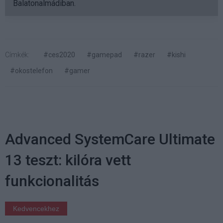
Balatonalmádiban.
Címkék:
#ces2020
#gamepad
#razer
#kishi
#okostelefon
#gamer
Advanced SystemCare Ultimate
13 teszt: kilóra vett
funkcionalitás
Kedvencekhez