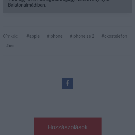
Balatonalmádiban.
Címkék:
#apple
#iphone
#iphone se 2
#okostelefon
#ios
Hozzászólások