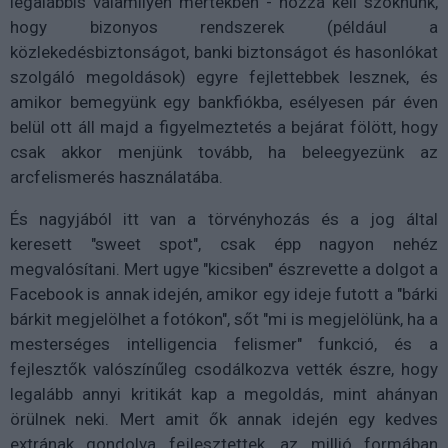
legalábbis valamilyen mértékben - hozzá kell szoknunk,
hogy bizonyos rendszerek (például a
közlekedésbiztonságot, banki biztonságot és hasonlókat
szolgáló megoldások) egyre fejlettebbek lesznek, és
amikor bemegyünk egy bankfiókba, esélyesen pár éven
belül ott áll majd a figyelmeztetés a bejárat fölött, hogy
csak akkor menjünk tovább, ha beleegyezünk az
arcfelismerés használatába.
És nagyjából itt van a törvényhozás és a jog által
keresett "sweet spot", csak épp nagyon nehéz
megvalósítani. Mert ugye "kicsiben" észrevette a dolgot a
Facebook is annak idején, amikor egy ideje futott a "bárki
bárkit megjelölhet a fotókon", sőt "mi is megjelölünk, ha a
mesterséges intelligencia felismer" funkció, és a
fejlesztők valószínűleg csodálkozva vették észre, hogy
legalább annyi kritikát kap a megoldás, mint ahányan
örülnek neki. Mert amit ők annak idején egy kedves
extrának gondolva fejlesztettek, az millió formában