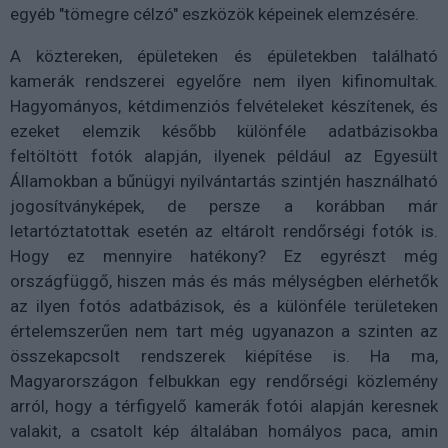
egyéb "tömegre célzó" eszközök képeinek elemzésére.
A köztereken, épületeken és épületekben található
kamerák rendszerei egyelőre nem ilyen kifinomultak.
Hagyományos, kétdimenziós felvételeket készítenek, és
ezeket elemzik később különféle adatbázisokba
feltöltött fotók alapján, ilyenek például az Egyesült
Államokban a bűnügyi nyilvántartás szintjén használható
jogosítványképek, de persze a korábban már
letartóztatottak esetén az eltárolt rendőrségi fotók is.
Hogy ez mennyire hatékony? Ez egyrészt még
országfüggő, hiszen más és más mélységben elérhetők
az ilyen fotós adatbázisok, és a különféle területeken
értelemszerűen nem tart még ugyanazon a szinten az
összekapcsolt rendszerek kiépítése is. Ha ma,
Magyarországon felbukkan egy rendőrségi közlemény
arról, hogy a térfigyelő kamerák fotói alapján keresnek
valakit, a csatolt kép általában homályos paca, amin