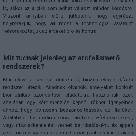
ha a téma kifogott a nálunk sokkal szakavatottabbakon
is, akkor ez a cikk sem adhat választ minden kérdésre.
Viszont annyiban előre juthatunk, hogy egyrészt
helyrerakjuk, hogy áll most a technológia, valamint
felsorakoztatjuk az érveket pro és kontra.
Mit tudnak jelenleg az arcfelismerő
rendszerek?
Már eleve a kérdés többrétegű, hiszen elég sokfajta
rendszer létezik. Akadnak olyanok, amelyeket konkrét
biometrikus azonosítási feladatokra használnak, ezek
általában egy kétdimenziós képnél többet igényelnek
ahhoz, hogy pontosan beazonosíthassák az illetőket.
Általában háromdimenziós arcfelszín-feltérképezést,
vagy írisz-szkennelést vetnek be ráadásként, és éppen
ezért nem is igazán alkalmazhatóan publikus kamerák és