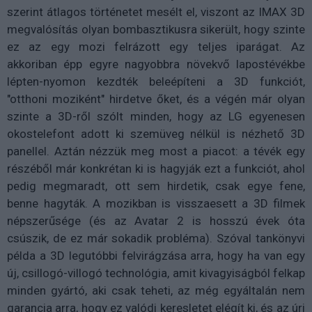
szerint átlagos történetet mesélt el, viszont az IMAX 3D
megvalósítás olyan bombasztikusra sikerült, hogy szinte
ez az egy mozi felrázott egy teljes iparágat. Az
akkoriban épp egyre nagyobbra növekvő lapostévékbe
lépten-nyomon kezdték beleépíteni a 3D funkciót,
"otthoni moziként" hirdetve őket, és a végén már olyan
szinte a 3D-ről szólt minden, hogy az LG egyenesen
okostelefont adott ki szemüveg nélkül is nézhető 3D
panellel. Aztán nézzük meg most a piacot: a tévék egy
részéből már konkrétan ki is hagyják ezt a funkciót, ahol
pedig megmaradt, ott sem hirdetik, csak egye fene,
benne hagyták. A mozikban is visszaesett a 3D filmek
népszerűsége (és az Avatar 2 is hosszú évek óta
csúszik, de ez már sokadik probléma). Szóval tankönyvi
példa a 3D legutóbbi felvirágzása arra, hogy ha van egy
új, csillogó-villogó technológia, amit kivagyiságból felkap
minden gyártó, aki csak teheti, az még egyáltalán nem
garancia arra, hogy ez valódi keresletet elégít ki, és az úri