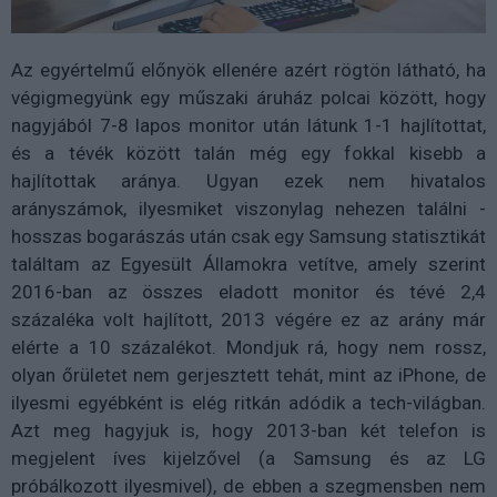
Az egyértelmű előnyök ellenére azért rögtön látható, ha
végigmegyünk egy műszaki áruház polcai között, hogy
nagyjából 7-8 lapos monitor után látunk 1-1 hajlítottat,
és a tévék között talán még egy fokkal kisebb a
hajlítottak aránya. Ugyan ezek nem hivatalos
arányszámok, ilyesmiket viszonylag nehezen találni -
hosszas bogarászás után csak egy Samsung statisztikát
találtam az Egyesült Államokra vetítve, amely szerint
2016-ban az összes eladott monitor és tévé 2,4
százaléka volt hajlított, 2013 végére ez az arány már
elérte a 10 százalékot. Mondjuk rá, hogy nem rossz,
olyan őrületet nem gerjesztett tehát, mint az iPhone, de
ilyesmi egyébként is elég ritkán adódik a tech-világban.
Azt meg hagyjuk is, hogy 2013-ban két telefon is
megjelent íves kijelzővel (a Samsung és az LG
próbálkozott ilyesmivel), de ebben a szegmensben nem