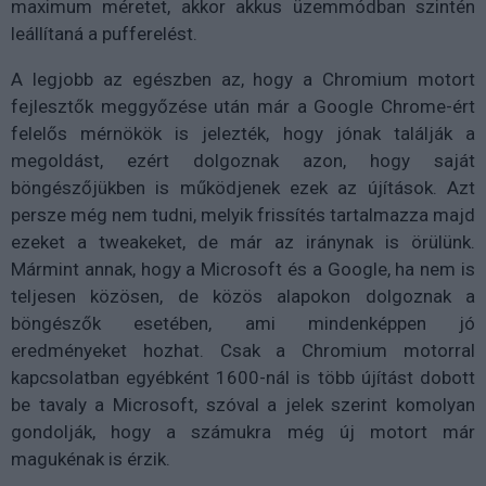
maximum méretet, akkor akkus üzemmódban szintén
leállítaná a pufferelést.
A legjobb az egészben az, hogy a Chromium motort
fejlesztők meggyőzése után már a Google Chrome-ért
felelős mérnökök is jelezték, hogy jónak találják a
megoldást, ezért dolgoznak azon, hogy saját
böngészőjükben is működjenek ezek az újítások. Azt
persze még nem tudni, melyik frissítés tartalmazza majd
ezeket a tweakeket, de már az iránynak is örülünk.
Mármint annak, hogy a Microsoft és a Google, ha nem is
teljesen közösen, de közös alapokon dolgoznak a
böngészők esetében, ami mindenképpen jó
eredményeket hozhat. Csak a Chromium motorral
kapcsolatban egyébként 1600-nál is több újítást dobott
be tavaly a Microsoft, szóval a jelek szerint komolyan
gondolják, hogy a számukra még új motort már
magukénak is érzik.