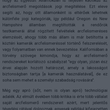
hogy az Egyesült Államokban is teljesen kaotikus az
arcfelismerő megoldások jogi megítélése. Ezt eleve
segíti az, hogy ott államonként is eltérőek lehetnek
különféle jogi kategóriák, így például Oregon és New
Hampshire államban megtiltották a rendőrök
testkamerái által rögzített felvételek arcfelismeréses
elemzését, ahogy több más állam is már betiltotta a
köztéri kamerák arcfelismeréssel történő felszerelését,
vagy folyamatban van ennek bevezetése. Kaliforniában a
törvény szövege kimondja, hogy az arcfelismerő
rendszereket korlátozó szabályzat "egy olyan, józan ész
érvei alapján hozott határozat, amely a lakosságot
biztonságban tartja [a kamerák használatával], de ez
soha sem mehet a személyi szabadság rovására".
Még egy apró (sőt, nem is olyan apró) technológiai
adalék. Az elmúlt években több kritika is érte több vállalat
saját arcfelismerő rendszereit azért, mert jelentős
tévedési rátával dolgoznak, egyesek például kifejezetten