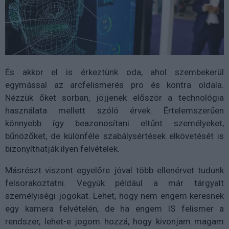
És akkor el is érkeztünk oda, ahol szembekerül
egymással az arcfelismerés pro és kontra oldala.
Nézzük őket sorban, jöjjenek először a technológia
használata mellett szóló érvek. Értelemszerűen
könnyebb így beazonosítani eltűnt személyeket,
bűnözőket, de különféle szabálysértések elkövetését is
bizonyíthatják ilyen felvételek.
Másrészt viszont egyelőre jóval több ellenérvet tudunk
felsorakoztatni. Vegyük például a már tárgyalt
személyiségi jogokat. Lehet, hogy nem engem keresnek
egy kamera felvételén, de ha engem IS felismer a
rendszer, lehet-e jogom hozzá, hogy kivonjam magam