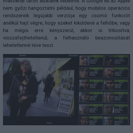
másoknál tárolt adataink védelme. A Google és az Apple
nem győzi hangoztatni például, hogy mobilos operációs
rendszereik legújabb verziója egy csomó funkciót
anélkül hajt végre, hogy ezeket kiküldené a felhőbe, vagy
ha mégis erre kényszerül, akkor is titkosítva,
visszafejthetetlenül, a felhasználó beazonosítását
lehetetlenné téve teszi.