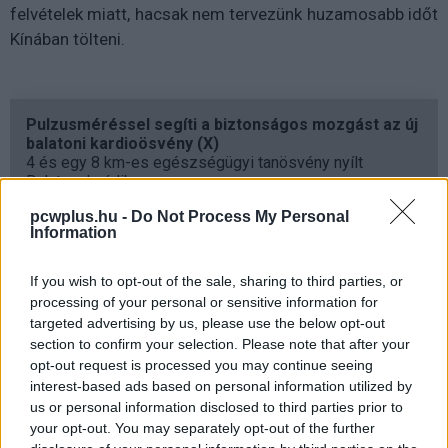
felvételek miatt, hacsak nem tervezünk huzamosabb időt
Kínában tölteni.
Pulzusméréssel segíti a biztonságos mozgást az új
balatoni kardioösvény (X)
4 és egy 8 km-es egészségügyi tanösvény nyílt
Balatonalmádiban.
pcwplus.hu -
Do Not Process My Personal
Information
If you wish to opt-out of the sale, sharing to third parties, or
Címkék:
#arcfelismerés
#biometrikus azonosítás
processing of your personal or sensitive information for
#kamera
#jog
#személyiségi jogok
#személyes
targeted advertising by us, please use the below opt-out
section to confirm your selection. Please note that after your
adatok
#adatbiztonság
opt-out request is processed you may continue seeing
interest-based ads based on personal information utilized by
us or personal information disclosed to third parties prior to
your opt-out. You may separately opt-out of the further