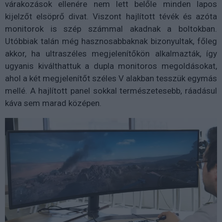
várakozások ellenére nem lett belőle minden lapos
kijelzőt elsöprő divat. Viszont hajlított tévék és azóta
monitorok is szép számmal akadnak a boltokban.
Utóbbiak talán még hasznosabbaknak bizonyultak, főleg
akkor, ha ultraszéles megjelenítőkön alkalmazták, így
ugyanis kiválthattuk a dupla monitoros megoldásokat,
ahol a két megjelenítőt széles V alakban tesszük egymás
mellé. A hajlított panel sokkal természetesebb, ráadásul
káva sem marad középen.