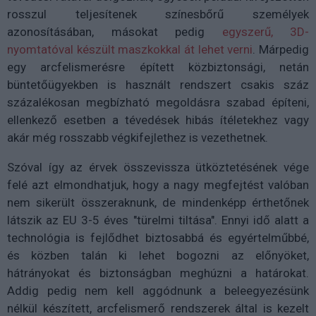
rosszul teljesítenek színesbőrű személyek
azonosításában, másokat pedig
egyszerű, 3D-
nyomtatóval készült maszkokkal át lehet verni
. Márpedig
egy arcfelismerésre épített közbiztonsági, netán
büntetőügyekben is használt rendszert csakis száz
százalékosan megbízható megoldásra szabad építeni,
ellenkező esetben a tévedések hibás ítéletekhez vagy
akár még rosszabb végkifejlethez is vezethetnek.
Szóval így az érvek összevissza ütköztetésének vége
felé azt elmondhatjuk, hogy a nagy megfejtést valóban
nem sikerült összeraknunk, de mindenképp érthetőnek
látszik az EU 3-5 éves "türelmi tiltása". Ennyi idő alatt a
technológia is fejlődhet biztosabbá és egyértelműbbé,
és közben talán ki lehet bogozni az előnyöket,
hátrányokat és biztonságban meghúzni a határokat.
Addig pedig nem kell aggódnunk a beleegyezésünk
nélkül készített, arcfelismerő rendszerek által is kezelt