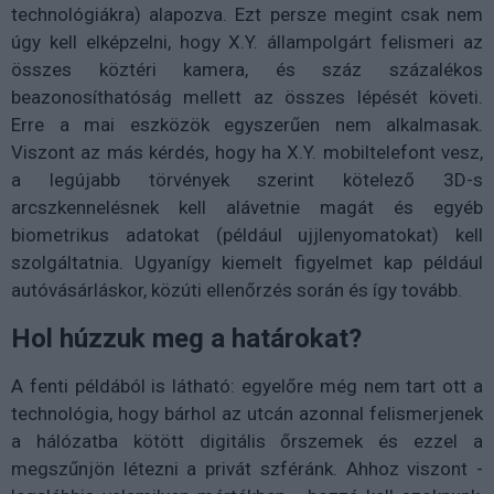
technológiákra) alapozva. Ezt persze megint csak nem
úgy kell elképzelni, hogy X.Y. állampolgárt felismeri az
összes köztéri kamera, és száz százalékos
beazonosíthatóság mellett az összes lépését követi.
Erre a mai eszközök egyszerűen nem alkalmasak.
Viszont az más kérdés, hogy ha X.Y. mobiltelefont vesz,
a legújabb törvények szerint kötelező 3D-s
arcszkennelésnek kell alávetnie magát és egyéb
biometrikus adatokat (például ujjlenyomatokat) kell
szolgáltatnia. Ugyanígy kiemelt figyelmet kap például
autóvásárláskor, közúti ellenőrzés során és így tovább.
Hol húzzuk meg a határokat?
A fenti példából is látható: egyelőre még nem tart ott a
technológia, hogy bárhol az utcán azonnal felismerjenek
a hálózatba kötött digitális őrszemek és ezzel a
megszűnjön létezni a privát szféránk. Ahhoz viszont -