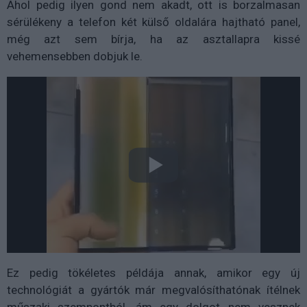
Ahol pedig ilyen gond nem akadt, ott is borzalmasan
sérülékeny a telefon két külső oldalára hajtható panel,
még azt sem bírja, ha az asztallapra kissé
vehemensebben dobjuk le.
Ez pedig tökéletes példája annak, amikor egy új
technológiát a gyártók már megvalósíthatónak ítélnek