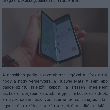
drága érdekesség, bankot nem robbantott.
A napokban pedig elkezdtek szállingózni a hírek arról,
hogy a nagy versenytárs, a Huawei Mate X sem épp
páncél-szintű kijelzőt kapott: a frissen megjelent
eszközről sorjában kezdtek megjelenni képek és videók,
amelyek szerint bizonyos számú ki- és behajtás után
egyszerűen szétesik a kép a kijelző mindkét oldalán.