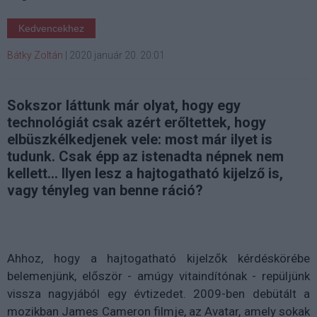
Kedvencekhez
Bátky Zoltán
|
2020 január 20. 20:01
Sokszor láttunk már olyat, hogy egy
technológiát csak azért erőltettek, hogy
elbüszkélkedjenek vele: most már ilyet is
tudunk. Csak épp az istenadta népnek nem
kellett... Ilyen lesz a hajtogatható kijelző is,
vagy tényleg van benne ráció?
Ahhoz, hogy a hajtogatható kijelzők kérdéskörébe
belemenjünk, először - amúgy vitaindítónak - repüljünk
vissza nagyjából egy évtizedet. 2009-ben debütált a
mozikban James Cameron filmje, az Avatar, amely sokak