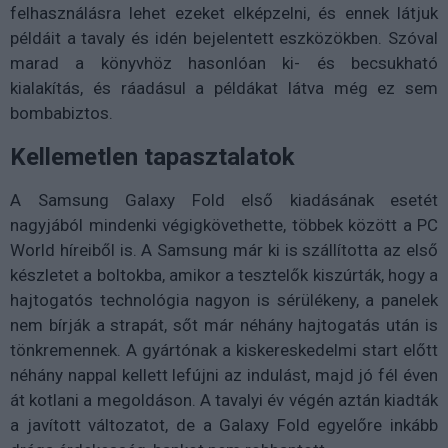
felhasználásra lehet ezeket elképzelni, és ennek látjuk
példáit a tavaly és idén bejelentett eszközökben. Szóval
marad a könyvhöz hasonlóan ki- és becsukható
kialakítás, és ráadásul a példákat látva még ez sem
bombabiztos.
Kellemetlen tapasztalatok
A Samsung Galaxy Fold első kiadásának esetét
nagyjából mindenki végigkövethette, többek között a PC
World híreiből is. A Samsung már ki is szállította az első
készletet a boltokba, amikor a tesztelők kiszúrták, hogy a
hajtogatós technológia nagyon is sérülékeny, a panelek
nem bírják a strapát, sőt már néhány hajtogatás után is
tönkremennek. A gyártónak a kiskereskedelmi start előtt
néhány nappal kellett lefújni az indulást, majd jó fél éven
át kotlani a megoldáson. A tavalyi év végén aztán kiadták
a javított változatot, de a Galaxy Fold egyelőre inkább