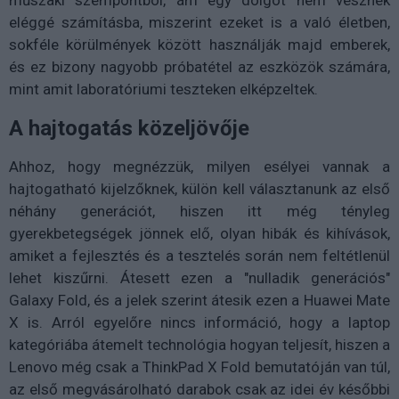
műszaki szempontból, ám egy dolgot nem vesznek
eléggé számításba, miszerint ezeket is a való életben,
sokféle körülmények között használják majd emberek,
és ez bizony nagyobb próbatétel az eszközök számára,
mint amit laboratóriumi teszteken elképzeltek.
A hajtogatás közeljövője
Ahhoz, hogy megnézzük, milyen esélyei vannak a
hajtogatható kijelzőknek, külön kell választanunk az első
néhány generációt, hiszen itt még tényleg
gyerekbetegségek jönnek elő, olyan hibák és kihívások,
amiket a fejlesztés és a tesztelés során nem feltétlenül
lehet kiszűrni. Átesett ezen a "nulladik generációs"
Galaxy Fold, és a jelek szerint átesik ezen a Huawei Mate
X is. Arról egyelőre nincs információ, hogy a laptop
kategóriába átemelt technológia hogyan teljesít, hiszen a
Lenovo még csak a ThinkPad X Fold bemutatóján van túl,
az első megvásárolható darabok csak az idei év későbbi