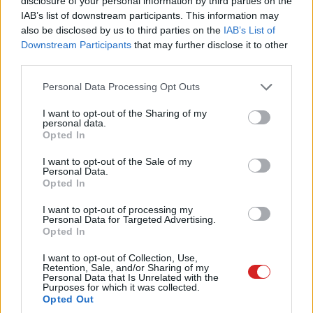
disclosure of your personal information by third parties on the
IAB’s list of downstream participants. This information may
also be disclosed by us to third parties on the
IAB’s List of
Downstream Participants
that may further disclose it to other
third parties.
Please note that this website/app uses one or more Google
Personal Data Processing Opt Outs
services and may gather and store information including but
not limited to your visit or usage behaviour. You may click to
I want to opt-out of the Sharing of my
Hozzászólások
personal data.
grant or deny consent to Google and its third-party tags to
Opted In
use your data for below specified purposes in below Google
consent section.
I want to opt-out of the Sale of my
Personal Data.
Megfékezi a Chrome akku-
Opted In
éhségét... a Microsoft
I want to opt-out of processing my
Personal Data for Targeted Advertising.
Opted In
Kedvencekhez
I want to opt-out of Collection, Use,
Retention, Sale, and/or Sharing of my
Personal Data that Is Unrelated with the
Bátky Zoltán
|
2020 január 21. 20:05
Purposes for which it was collected.
Opted Out