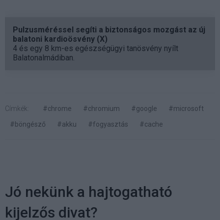
Pulzusméréssel segíti a biztonságos mozgást az új
balatoni kardioösvény (X)
4 és egy 8 km-es egészségügyi tanösvény nyílt
Balatonalmádiban.
Címkék:
#chrome
#chromium
#google
#microsoft
#böngésző
#akku
#fogyasztás
#cache
Jó nekünk a hajtogatható
kijelzős divat?