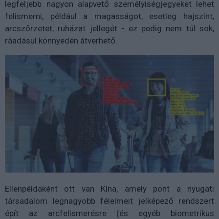
legfeljebb nagyon alapvető személyiségjegyeket lehet
felismerni, például a magasságot, esetleg hajszínt,
arcszőrzetet, ruházat jellegét - ez pedig nem túl sok,
ráadásul könnyedén átverhető.
Ellenpéldaként ott van Kína, amely pont a nyugati
társadalom legnagyobb félelmeit jelképező rendszert
épít az arcfelismerésre (és egyéb biometrikus