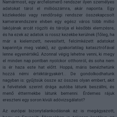
Namármost, egy arcfelismerő rendszer ilyen személyes
adatokat tárol el milliószámra, akár naponta. Egy
közlekedési vagy rendőrségi rendszer összekapcsolt
kamerarendszere elvben egy egész város több millió
lakójának arcát rögzíti és tárolja el későbbi elemzésre,
és ha ezek az adatok is rossz kezekbe kerülnek (főleg, ha
már a kielemzett, nevesített, felcímkézett adatokat
kaparintja meg valaki), az gyakorlatilag katasztrófával
lenne egyenértékű. Azonnal végig lehetne venni, ki megy
el minden nap pontban nyolckor otthonról, és soha nem
is ér haza este hat előtt. Hoppá, máris benézhetünk
hozzá némi értéktárgyakért... De gondolkodhatunk
nagyban is: gyűjtsük össze az összes olyan embert, akit
a felvételek szerint drága autóba látunk beszállni, és
menő éttermekbe látunk bemenni. Érdemes rájuk
ereszteni egy soron kívüli adóvizsgálatot?
Az európai bizonytalankodásnak az is megágyazott,