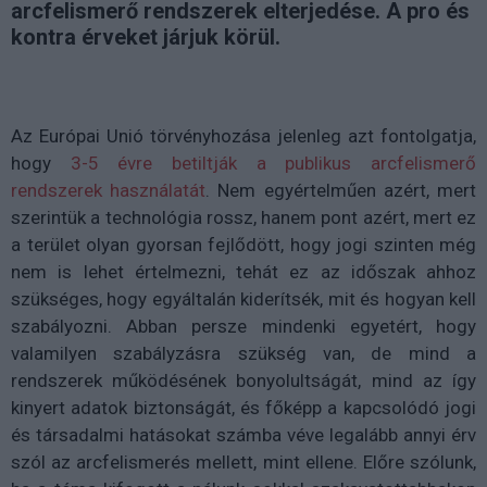
arcfelismerő rendszerek elterjedése. A pro és
kontra érveket járjuk körül.
Az Európai Unió törvényhozása jelenleg azt fontolgatja,
hogy
3-5 évre betiltják a publikus arcfelismerő
rendszerek használatát
. Nem egyértelműen azért, mert
szerintük a technológia rossz, hanem pont azért, mert ez
a terület olyan gyorsan fejlődött, hogy jogi szinten még
nem is lehet értelmezni, tehát ez az időszak ahhoz
szükséges, hogy egyáltalán kiderítsék, mit és hogyan kell
szabályozni. Abban persze mindenki egyetért, hogy
valamilyen szabályzásra szükség van, de mind a
rendszerek működésének bonyolultságát, mind az így
kinyert adatok biztonságát, és főképp a kapcsolódó jogi
és társadalmi hatásokat számba véve legalább annyi érv
szól az arcfelismerés mellett, mint ellene. Előre szólunk,