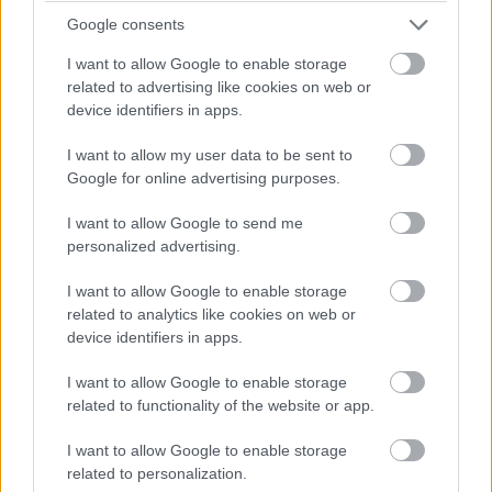
Bizony, jó dolgok is kisülnek abból, ha a
Google consents
Microsoft is Chromium alapú böngészőre vált,
I want to allow Google to enable storage
így ugyanis Windows 10 alatt a Google
related to advertising like cookies on web or
Chrome egyik átkos tulajdonsága is
device identifiers in apps.
megjavulhat.
I want to allow my user data to be sent to
Google for online advertising purposes.
I want to allow Google to send me
Hogy az Edge szempontjából, vagy úgy egyáltalán a
personalized advertising.
Microsoft böngészőpiaci szereplésével kapcsolatban
milyen hatása lesz annak, hogy a vállalat véglegesen
I want to allow Google to enable storage
related to analytics like cookies on web or
lecserélte az Edge alatt futó motort Chromiumra
, még
device identifiers in apps.
nem tudni. De az biztos, hogy egy jótékony hatása már
van az összebútorozásnak, mégpedig az, hogy a
I want to allow Google to enable storage
redmondi cég a Chromium és az erre épülő többi
related to functionality of the website or app.
böngésző működését is javítani tudja azáltal, hogy saját
I want to allow Google to enable storage
operációs rendszereihez jobban illeszkedővé teszi
related to personalization.
azokat. Bár a Google Chrome jelenleg
toronymagasan a