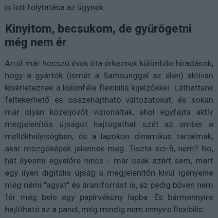
is lett folytatása az ügynek.
Kinyitom, becsukom, de gyűrögetni
még nem ér
Arról már hosszú évek óta érkeznek különféle híradások,
hogy a gyártók (ismét a Samsunggal az élen) aktívan
kísérleteznek a különféle flexibilis kijelzőkkel. Láthattunk
feltekerhető és összehajtható változatokat, és sokan
már olyan közeljövőt vizionáltak, ahol egyfajta aktív
megjelenítős újságot hajtogathat szét az ember a
mellékhelyiségben, és a lapokon dinamikus tartalmak,
akár mozgóképek jelennek meg. Tiszta sci-fi, nem? No,
hát ilyesmi egyelőre nincs - már csak azért sem, mert
egy ilyen digitális újság a megjelenítőn kívül igényelne
még némi "agyat" és áramforrást is, az pedig bőven nem
fér még bele egy papírvékony lapba. És bármennyire
hajlítható az a panel, még mindig nem ennyire flexibilis.