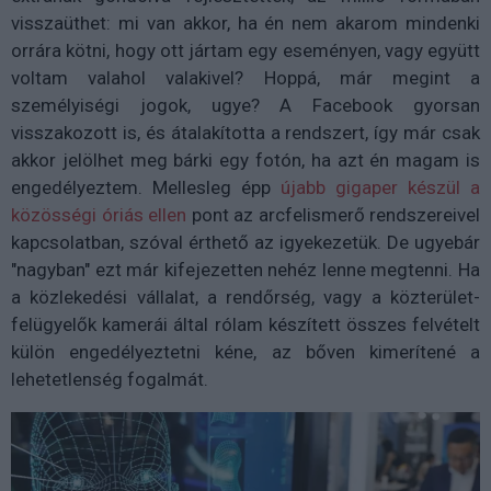
visszaüthet: mi van akkor, ha én nem akarom mindenki
orrára kötni, hogy ott jártam egy eseményen, vagy együtt
voltam valahol valakivel? Hoppá, már megint a
személyiségi jogok, ugye? A Facebook gyorsan
visszakozott is, és átalakította a rendszert, így már csak
akkor jelölhet meg bárki egy fotón, ha azt én magam is
engedélyeztem. Mellesleg épp
újabb gigaper készül a
közösségi óriás ellen
pont az arcfelismerő rendszereivel
kapcsolatban, szóval érthető az igyekezetük. De ugyebár
"nagyban" ezt már kifejezetten nehéz lenne megtenni. Ha
a közlekedési vállalat, a rendőrség, vagy a közterület-
felügyelők kamerái által rólam készített összes felvételt
külön engedélyeztetni kéne, az bőven kimerítené a
lehetetlenség fogalmát.