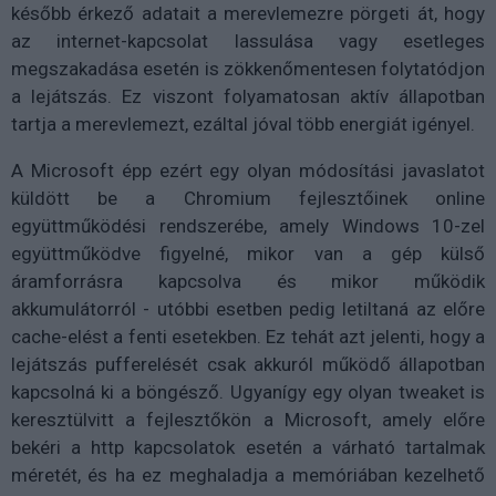
később érkező adatait a merevlemezre pörgeti át, hogy
az internet-kapcsolat lassulása vagy esetleges
megszakadása esetén is zökkenőmentesen folytatódjon
a lejátszás. Ez viszont folyamatosan aktív állapotban
tartja a merevlemezt, ezáltal jóval több energiát igényel.
A Microsoft épp ezért egy olyan módosítási javaslatot
küldött be a Chromium fejlesztőinek online
együttműködési rendszerébe, amely Windows 10-zel
együttműködve figyelné, mikor van a gép külső
áramforrásra kapcsolva és mikor működik
akkumulátorról - utóbbi esetben pedig letiltaná az előre
cache-elést a fenti esetekben. Ez tehát azt jelenti, hogy a
lejátszás pufferelését csak akkuról működő állapotban
kapcsolná ki a böngésző. Ugyanígy egy olyan tweaket is
keresztülvitt a fejlesztőkön a Microsoft, amely előre
bekéri a http kapcsolatok esetén a várható tartalmak
méretét, és ha ez meghaladja a memóriában kezelhető