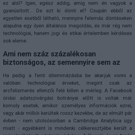
ez alól? Igen, egész addig, amíg nem én vagyok a
gyanúsított... De ezt ki dönti el? Csupán ebből az
egyetlen esetből látható, mennyire felemás döntéseken
alapulna egy ilyen általános megoldás, és már rég nem
technológiai, hanem jogi és etikai értelemben kérdéses
sok eleme.
Ami nem száz százalékosan
biztonságos, az semennyire sem az
Ha pedig a fenti dilemmázásba be akarjuk vonni a
valóban technológiai érveket, megint csak az
arcfelismerés ellenzői felé billen a mérleg. A Facebook
óriási adatszivárgási botrányai előtt is voltak már
komoly esetek, amikor személyes információk ezrei,
vagy akár milliói kerültek rossz kezekbe, de az elmúlt pár
évben - nem utolsósorban a Cambridge Analytica ügy
miatt - egyébként is mindenki célkeresztjébe került a