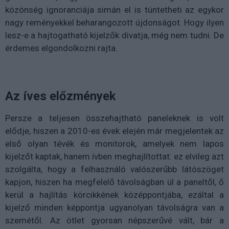
közönség ignoranciája simán el is tüntetheti az egykor
nagy reményekkel beharangozott újdonságot. Hogy ilyen
lesz-e a hajtogatható kijelzők divatja, még nem tudni. De
érdemes elgondolkozni rajta.
Az íves előzmények
Persze a teljesen összehajtható paneleknek is volt
elődje, hiszen a 2010-es évek elején már megjelentek az
első olyan tévék és monitorok, amelyek nem lapos
kijelzőt kaptak, hanem ívben meghajlítottat: ez elvileg azt
szolgálta, hogy a felhasználó valószerűbb látószöget
kapjon, hiszen ha megfelelő távolságban ül a paneltől, ő
kerül a hajlítás körcikkének középpontjába, ezáltal a
kijelző minden képpontja ugyanolyan távolságra van a
szemétől. Az ötlet gyorsan népszerűvé vált, bár a