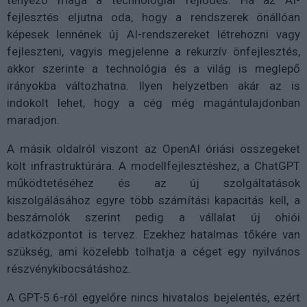
tényező maga a technológiai fejlődés. Ha az AI-
fejlesztés eljutna oda, hogy a rendszerek önállóan
képesek lennének új AI-rendszereket létrehozni vagy
fejleszteni, vagyis megjelenne a rekurzív önfejlesztés,
akkor szerinte a technológia és a világ is meglepő
irányokba változhatna. Ilyen helyzetben akár az is
indokolt lehet, hogy a cég még magántulajdonban
maradjon.
A másik oldalról viszont az OpenAI óriási összegeket
költ infrastruktúrára. A modellfejlesztéshez, a ChatGPT
működtetéséhez és az új szolgáltatások
kiszolgálásához egyre több számítási kapacitás kell, a
beszámolók szerint pedig a vállalat új ohiói
adatközpontot is tervez. Ezekhez hatalmas tőkére van
szükség, ami közelebb tolhatja a céget egy nyilvános
részvénykibocsátáshoz.
A GPT-5.6-ról egyelőre nincs hivatalos bejelentés, ezért