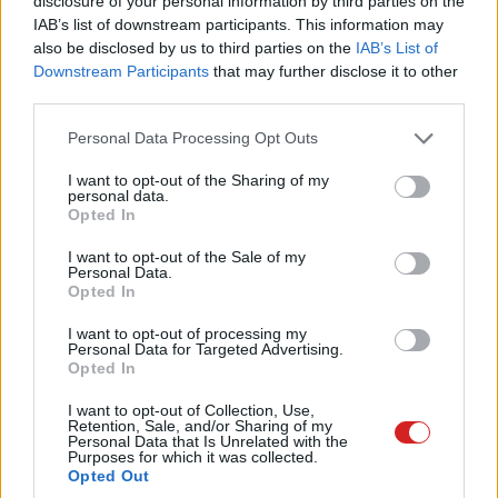
nem is lesz rá szüksége. Mégis fontos fejlesztésről van
disclosure of your personal information by third parties on the
IAB’s list of downstream participants. This information may
szó, mert az Apple ezzel önállóbbá teszi az iPhone és az
also be disclosed by us to third parties on the
IAB’s List of
iPad helyreállítását. Ha a rendszer képes lesz közvetlenül
Downstream Participants
that may further disclose it to other
a készülékről újratelepíteni a legutóbbi stabil szoftvert,
third parties.
vagy lefuttatni bizonyos automatikus javításokat, az sok
Please note that this website/app uses one or more Google
kellemetlen szervizkört és pánikszerű adatmentési
Personal Data Processing Opt Outs
services and may gather and store information including but
helyzetet előzhet meg.
not limited to your visit or usage behaviour. You may click to
I want to opt-out of the Sharing of my
personal data.
grant or deny consent to Google and its third-party tags to
Az iOS 27 és az iPadOS 27 új recovery módja nem az a
Opted In
use your data for below specified purposes in below Google
funkció, amelyet az Apple reklámokban fog mutogatni,
consent section.
I want to opt-out of the Sale of my
de pontosan az a fajta háttérfejlesztés, amelytől egy
Personal Data.
Opted In
eszköz megbízhatóbbnak érződik. A felhasználók
többsége csak akkor fogja értékelni, amikor egy frissítés
I want to opt-out of processing my
Personal Data for Targeted Advertising.
után nem indul el rendesen a telefonja, és a
Opted In
megoldáshoz már nem feltétlenül kell előkeresnie egy
számítógépet.
I want to opt-out of Collection, Use,
Retention, Sale, and/or Sharing of my
Personal Data that Is Unrelated with the
Purposes for which it was collected.
Opted Out