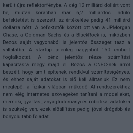
került újra reflektorfénybe. A cég 12 milliárd dollárt vont
be, miután korábban már 6,2 milliárdos induló
befektetést is szerzett, az értékelése pedig 41 milliárd
dollárra nőtt. A befektetők között ott van a JPMorgan
Chase, a Goldman Sachs és a BlackRock is, miközben
Bezos saját vagyonából is jelentős összeget tesz a
vállalatba. A startup jelenleg nagyjából 150 embert
foglalkoztat. A pénz jelentős része számítási
kapacitásra megy majd el. Bezos a CNBC-nek arról
beszélt, hogy amit építenek, rendkívül számításigényes,
és ehhez saját adatokat is elő kell állítaniuk. Ez nem
meglepő: a fizikai világban működő AI-rendszerekhez
nem elég internetes szövegeken tanítani a modelleket,
mérnöki, gyártási, anyagtudományi és robotikai adatokra
is szükség van, ezek előállítása pedig jóval drágább és
bonyolultabb feladat.