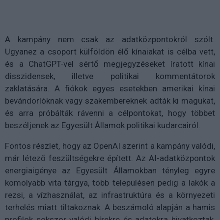
A kampány nem csak az adatközpontokról szólt.
Ugyanez a csoport külföldön élő kínaiakat is célba vett,
és a ChatGPT-vel sértő megjegyzéseket íratott kínai
disszidensek, illetve politikai kommentátorok
zaklatására. A fiókok egyes esetekben amerikai kínai
bevándorlóknak vagy szakembereknek adták ki magukat,
és arra próbálták rávenni a célpontokat, hogy többet
beszéljenek az Egyesült Államok politikai kudarcairól.
Fontos részlet, hogy az OpenAI szerint a kampány valódi,
már létező feszültségekre épített. Az AI-adatközpontok
energiaigénye az Egyesült Államokban tényleg egyre
komolyabb vita tárgya, több településen pedig a lakók a
rezsi, a vízhasználat, az infrastruktúra és a környezeti
terhelés miatt tiltakoznak. A beszámoló alapján a hamis
profilok sokszor valódi hírekre és adatokra hivatkoztak,