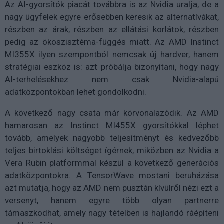
Az AI-gyorsítók piacát továbbra is az Nvidia uralja, de a
nagy ügyfelek egyre erősebben keresik az alternatívákat,
részben az árak, részben az ellátási korlátok, részben
pedig az ökoszisztéma-függés miatt. Az AMD Instinct
MI355X ilyen szempontból nemcsak új hardver, hanem
stratégiai eszköz is: azt próbálja bizonyítani, hogy nagy
AI-terhelésekhez nem csak Nvidia-alapú
adatközpontokban lehet gondolkodni.
A következő nagy csata már körvonalazódik. Az AMD
hamarosan az Instinct MI455X gyorsítókkal léphet
tovább, amelyek nagyobb teljesítményt és kedvezőbb
teljes birtoklási költséget ígérnek, miközben az Nvidia a
Vera Rubin platformmal készül a következő generációs
adatközpontokra. A TensorWave mostani beruházása
azt mutatja, hogy az AMD nem pusztán kívülről nézi ezt a
versenyt, hanem egyre több olyan partnerre
támaszkodhat, amely nagy tételben is hajlandó ráépíteni