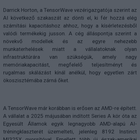
Darrick Horton, a TensorWave vezérigazgatója szerint az
AI következő szakaszát az dönti el, ki fér hozzá elég
számítási kapacitáshoz ahhoz, hogy a kísérletezésből
valódi termékekig jusson. A cég álláspontja szerint a
növekvő modellek és az egyre nehezebb
munkaterhelések miatt a vállalatoknak olyan
infrastruktúrára van szükségük, amely nagy
memóriakapacitást, megfelelő teljesítményt és
rugalmas skálázást kínál anélkül, hogy egyetlen zárt
ökoszisztémába zárná őket.
A TensorWave már korábban is erősen az AMD-re épített.
A vállalat a 2025 májusában indított Series A kör óta az
Egyesült Államok egyik legnagyobb AMD-alapú AI-
tréningklaszterét üzemelteti, jelenleg 8192 Instinct
MI325X gyorsítóval. Emellett több új észak-amerikai