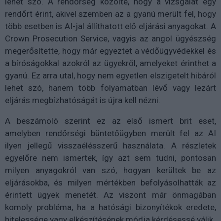
lehet szó. A rendőrség közölte, hogy a vizsgálat egy
rendőrt érint, akivel szemben az a gyanú merült fel, hogy
több esetben is AI-jal állíthatott elő eljárási anyagokat. A
Crown Prosecution Service, vagyis az angol ügyészség
megerősítette, hogy már egyeztet a védőügyvédekkel és
a bíróságokkal azokról az ügyekről, amelyeket érinthet a
gyanú. Ez arra utal, hogy nem egyetlen elszigetelt hibáról
lehet szó, hanem több folyamatban lévő vagy lezárt
eljárás megbízhatóságát is újra kell nézni.
A beszámoló szerint ez az első ismert brit eset,
amelyben rendőrségi büntetőügyben merült fel az AI
ilyen jellegű visszaélésszerű használata. A részletek
egyelőre nem ismertek, így azt sem tudni, pontosan
milyen anyagokról van szó, hogyan kerültek be az
eljárásokba, és milyen mértékben befolyásolhatták az
érintett ügyek menetét. Az viszont már önmagában
komoly probléma, ha a hatósági bizonyítékok eredete,
hitelessége vagy elkészítésének módja kérdésessé válik.