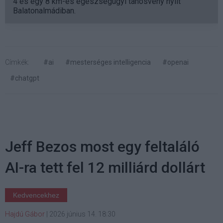
4 és egy 8 km-es egészségügyi tanösvény nyílt
Balatonalmádiban.
Címkék:
#ai
#mesterséges intelligencia
#openai
#chatgpt
Jeff Bezos most egy feltaláló
AI-ra tett fel 12 milliárd dollárt
Kedvencekhez
Hajdú Gábor
|
2026 június 14. 18:30