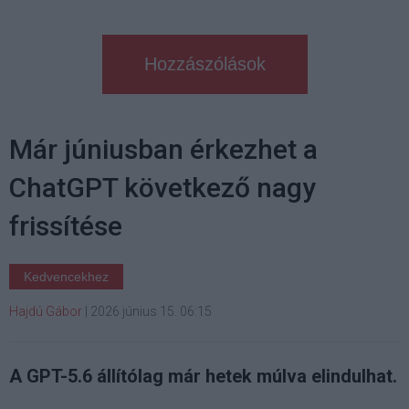
Hozzászólások
Már júniusban érkezhet a
ChatGPT következő nagy
frissítése
Kedvencekhez
Hajdú Gábor
|
2026 június 15. 06:15
A GPT-5.6 állítólag már hetek múlva elindulhat.