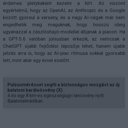
érdemes pletykaként kezelni a hírt. Az viszont
egyértelmű, hogy az OpenAI, az Anthropic és a Google
között gyorsul a verseny, és a nagy AI-cégek már nem
engedhetik meg maguknak, hogy hosszú ideig
ugyanazzal a zászlóshajó-modellel álljanak a piacon. Ha
a GPT-5.6 valóban júniusban érkezik, az nemcsak a
ChatGPT újabb fejlődési lépcsője lehet, hanem újabb
jelzés arra is, hogy az AI-piac ritmusa sokkal gyorsabb
lett, mint akár egy évvel ezelőtt.
Pulzusméréssel segíti a biztonságos mozgást az új
balatoni kardioösvény (X)
4 és egy 8 km-es egészségügyi tanösvény nyílt
Balatonalmádiban.