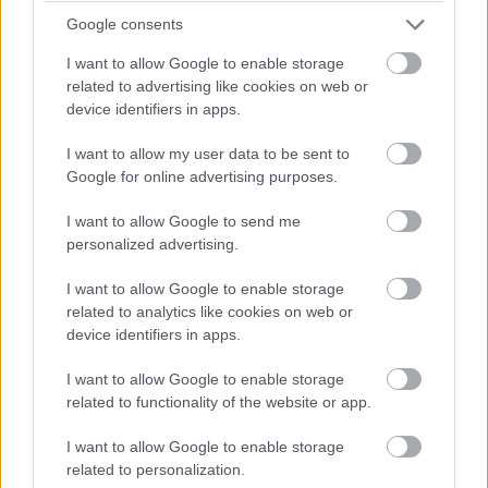
Pulzusméréssel segíti a biztonságos mozgást az új
Google consents
balatoni kardioösvény (X)
4 és egy 8 km-es egészségügyi tanösvény nyílt
I want to allow Google to enable storage
Balatonalmádiban.
related to advertising like cookies on web or
device identifiers in apps.
I want to allow my user data to be sent to
Google for online advertising purposes.
Címkék:
#ios 27
#apple
I want to allow Google to send me
personalized advertising.
I want to allow Google to enable storage
related to analytics like cookies on web or
Kínai hátterű kampány
device identifiers in apps.
piszkálhatta fel az amerikai AI-
I want to allow Google to enable storage
related to functionality of the website or app.
vitát
I want to allow Google to enable storage
related to personalization.
Kedvencekhez