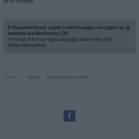
az AI-jövőjét.
Pulzusméréssel segíti a biztonságos mozgást az új
balatoni kardioösvény (X)
4 és egy 8 km-es egészségügyi tanösvény nyílt
Balatonalmádiban.
Címkék:
#amd
#amd instinct mi355x