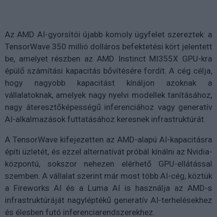
Az AMD AI-gyorsítói újabb komoly ügyfelet szereztek: a
TensorWave 350 millió dolláros befektetési kört jelentett
be, amelyet részben az AMD Instinct MI355X GPU-kra
épülő számítási kapacitás bővítésére fordít. A cég célja,
hogy nagyobb kapacitást kínáljon azoknak a
vállalatoknak, amelyek nagy nyelvi modellek tanításához,
nagy áteresztőképességű inferenciához vagy generatív
AI-alkalmazások futtatásához keresnek infrastruktúrát.
A TensorWave kifejezetten az AMD-alapú AI-kapacitásra
építi üzletét, és ezzel alternatívát próbál kínálni az Nvidia-
központú, sokszor nehezen elérhető GPU-ellátással
szemben. A vállalat szerint már most több AI-cég, köztük
a Fireworks AI és a Luma AI is használja az AMD-s
infrastruktúráját nagyléptékű generatív AI-terhelésekhez
és élesben futó inferenciarendszerekhez.