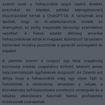
szerint ezek a felhasználók angol nyelvű érveket,
posztokat és képeket, például képregényszerű
illusztrációkat kértek a ChatGPT-től. A tartalmak arra
épültek, hogy az AI-adatközpontok növelik az
áramigényt, ez pedig magasabb lakossági számlákhoz
vezethet. A fiókok ezután állítólag amerikai
felhasználóknak adták ki magukat, különböző társadalmi
háttereket imitálva posztolták a generált szövegeket és
képeket.
A jelentés szerint a csoport egy kínai magáncég
közösségi médiás csapatához köthető lehetett, amely
helyi kormányzati ügyfeleknek dolgozott. Az OpenAI azt
állítja, hogy a felhasználók még egy olyan fájlt is
feltöltöttek a rendszerbe, amelyben a céljaik, a
közvélemény befolyásolására vonatkozó stratégiáik és a
lebukás elkerülésére használt hamis profilépítési
módszereik szerepeltek.