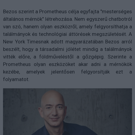
Bezos szerint a Prometheus célja egyfajta "mesterséges
általános mérnök" létrehozása. Nem egyszerű chatbotról
van szó, hanem olyan eszközről, amely felgyorsíthatja a
találmányok és technológiai áttörések megszületését. A
New York Timesnak adott magyarázatában Bezos arról
beszélt, hogy a társadalmi jólétet mindig a találmányok
vitték előre, a földműveléstől a gőzgépig. Szerinte a
Prometheus olyan eszközöket akar adni a mérnökök
kezébe, amelyek jelentősen felgyorsítják ezt a
folyamatot.