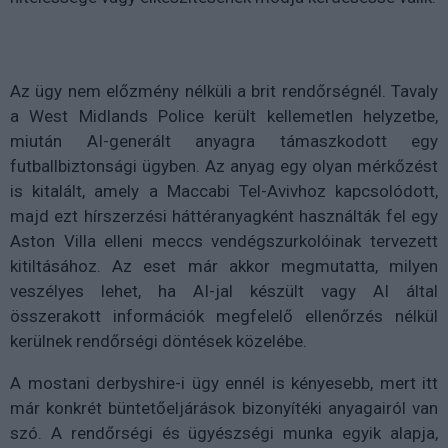
Az ügy nem előzmény nélküli a brit rendőrségnél. Tavaly
a West Midlands Police került kellemetlen helyzetbe,
miután AI-generált anyagra támaszkodott egy
futballbiztonsági ügyben. Az anyag egy olyan mérkőzést
is kitalált, amely a Maccabi Tel-Avivhoz kapcsolódott,
majd ezt hírszerzési háttéranyagként használták fel egy
Aston Villa elleni meccs vendégszurkolóinak tervezett
kitiltásához. Az eset már akkor megmutatta, milyen
veszélyes lehet, ha AI-jal készült vagy AI által
összerakott információk megfelelő ellenőrzés nélkül
kerülnek rendőrségi döntések közelébe.
A mostani derbyshire-i ügy ennél is kényesebb, mert itt
már konkrét büntetőeljárások bizonyítéki anyagairól van
szó. A rendőrségi és ügyészségi munka egyik alapja,