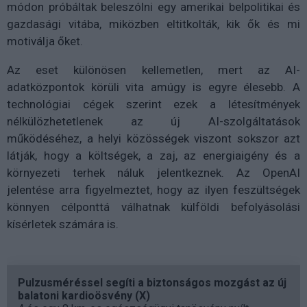
módon próbáltak beleszólni egy amerikai belpolitikai és
gazdasági vitába, miközben eltitkolták, kik ők és mi
motiválja őket.
Az eset különösen kellemetlen, mert az AI-
adatközpontok körüli vita amúgy is egyre élesebb. A
technológiai cégek szerint ezek a létesítmények
nélkülözhetetlenek az új AI-szolgáltatások
működéséhez, a helyi közösségek viszont sokszor azt
látják, hogy a költségek, a zaj, az energiaigény és a
környezeti terhek náluk jelentkeznek. Az OpenAI
jelentése arra figyelmeztet, hogy az ilyen feszültségek
könnyen célponttá válhatnak külföldi befolyásolási
kísérletek számára is.
Pulzusméréssel segíti a biztonságos mozgást az új
balatoni kardioösvény (X)