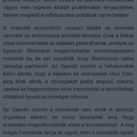
vagyis nem teljesen kitalált problémákat terjesztettek,
hanem meglévő konfliktusokba próbáltak rejtve belépni.
A második azonosított csoport inkább az amerikai
vámokat és technológiai politikát támadta. Ezek a fiókok
olyan kommenteket és képeket generáltattak, amelyek az
Egyesült Államokat megbízhatatlan szövetségesként
mutatták be, és azt sugallták, hogy Washington hátba
támadja partnereit. Az OpenAI szerint a felhasználók
külön kérték, hogy a képeken ne szerepeljen Hszi Csin-
ping kínai elnök, a szövegeket pedig angolul, olaszul,
japánul és hagyományos kínai írásmóddal is készíttették,
utóbbival tajvani közönséget célozva.
Az OpenAI szerint a műveletek nem értek el jelentős
organikus elérést, és nincs bizonyíték arra, hogy
érdemben megváltoztatták volna a közvéleményt. A cég
mégis fontosnak tartja az ügyet, mert a szereplők rejtett