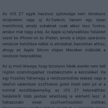
Az iOS 27 egyik hasznos újdonsága nem látványos
dizájnelem vagy új AI-funkció, hanem egy olyan
mentőmód, amely sokaknak csak akkor lesz fontos,
amikor már nagy a baj. Az Apple új helyreállítási felületet
vezet be iPhone-on és iPaden, amely a teljes operációs
rendszer betöltése nélkül is elindulhat, hasonlóan ahhoz,
ahogy az Apple Silicon chipes Maceken működik a
rendszer-helyreállítás.
Az új mód lényege, hogy bizonyos hibák esetén nem kell
rögtön számítógéphez csatlakoztatni a készüléket. Ha
egy frissítés félremegy, a rendszerindítás elakad, vagy a
telefon valamilyen szoftveres gond miatt nem jut el a
normál kezdőképernyőig, az iOS 27 helyreállítási
felületéről több javítási lehetőség is elérhető lesz. A
felhasználó innen szoftverfrissítést indíthat,