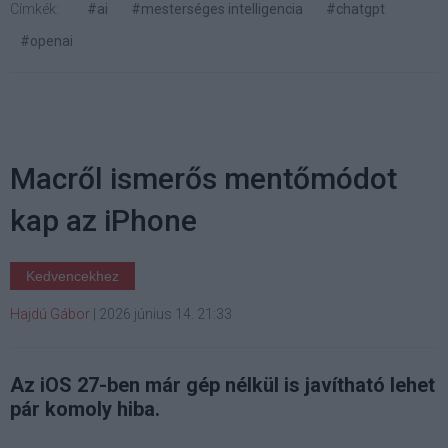
Címkék:
#ai
#mesterséges intelligencia
#chatgpt
#openai
Macről ismerős mentőmódot
kap az iPhone
Kedvencekhez
Hajdú Gábor
|
2026 június 14. 21:33
Az iOS 27-ben már gép nélkül is javítható lehet
pár komoly hiba.