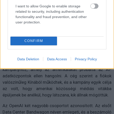
I want to allow Google to enable storage
Hajdú Gábor
|
2026 június 14. 20:04
related to security, including authentication
functionality and fraud prevention, and other
user protection.
Az OpenAI szerint hamis profilok
adatközpontok ellen hergeltek.
CONFIRM
Az OpenAI új jelentése szerint kínai hátterű felhasználók
Data Deletion
Data Access
Privacy Policy
a ChatGPT-t is bevethették egy olyan befolyásolási
kampányhoz, amely az amerikaiakat próbálta az AI-
adatközpontok ellen hangolni. A cég szerint a fiókok
valószínűleg Kínából működtek, és a kampány egyik célja
az volt, hogy amerikai közösségi médiás vitákba
épüljenek be anélkül, hogy látszana, kik állnak mögöttük.
Az OpenAI két nagyobb csoportot azonosított. Az elsőt
Data Center Bandwagon néven emlegeti, és a beszámoló