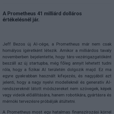
A Prometheus 41 milliárd dolláros
értékelésnél jár.
Jeff Bezos új AI-cége, a Prometheus már nem csak
homályos ígéretként létezik. Amikor a milliárdos tavaly
novemberben bejelentette, hogy társ-vezérigazgatóként
beszáll az új startupba, még főleg annyit lehetett tudni
róla, hogy a fizikai AI területén dolgozik majd. Ez ma
egyre gyakrabban használt kifejezés, és nagyjából azt
jelenti, hogy a nagy nyelvi modelleknél és generatív AI-
rendszereknél látott módszereket nem szövegek, képek
vagy videók előállítására, hanem robotikára, gyártásra és
mérnöki tervezésre próbálják átültetni.
A Prometheus most egy hatalmas finanszírozási körrel