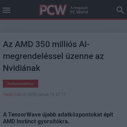
Az AMD 350 milliós AI-
megrendeléssel üzenne az
Nvidiának
Kedvencekhez
Hajdú Gábor
|
2026 június 15. 07:17
A TensorWave újabb adatközpontokat épít
AMD Instinct gyorsítókra.