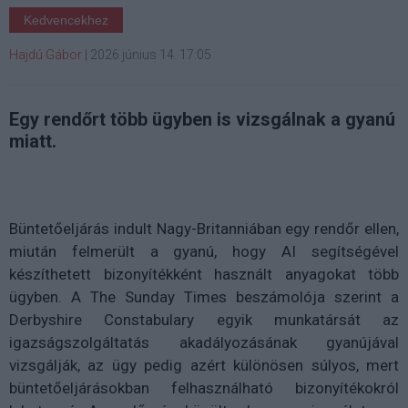
Kedvencekhez
Hajdú Gábor
|
2026 június 14. 17:05
Egy rendőrt több ügyben is vizsgálnak a gyanú
miatt.
Büntetőeljárás indult Nagy-Britanniában egy rendőr ellen,
miután felmerült a gyanú, hogy AI segítségével
készíthetett bizonyítékként használt anyagokat több
ügyben. A The Sunday Times beszámolója szerint a
Derbyshire Constabulary egyik munkatársát az
igazságszolgáltatás akadályozásának gyanújával
vizsgálják, az ügy pedig azért különösen súlyos, mert
büntetőeljárásokban felhasználható bizonyítékokról