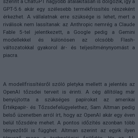
szerint a ChatGPT nagyobb átalakításán is dolgozik, így a
GPT-5.6 akár egy szélesebb termékfrissítés részeként
érkezhet. A vállalatnak erre szüksége is lehet, mert a
riválisok nem lassítanak: az Anthropic nemrég a Claude
Fable 5-tel jelentkezett, a Google pedig a Gemini
modellekkel és különösen az olcsóbb Flash-
változatokkal gyakorol ár- és teljesítménynyomást a
piacra.
A modellfrissítésről szóló pletyka mellett a jelentés az
OpenAI tőzsdei terveit is érinti. A cég állítólag már
benyújtotta a szükséges papírokat az amerikai
Értékpapír- és Tőzsdefelügyelethez, Sam Altman pedig
belső üzenetben arról írt, hogy az OpenAI akár egy éven
belül tőzsdére mehet. A pontos időzítés azonban több
tényezőtől is függhet. Altman szerint az egyik ilyen