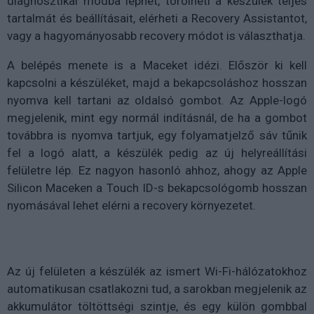
diagnosztikai módba léphet, törölheti a készülék teljes
tartalmát és beállításait, elérheti a Recovery Assistantot,
vagy a hagyományosabb recovery módot is választhatja.
A belépés menete is a Maceket idézi. Először ki kell
kapcsolni a készüléket, majd a bekapcsoláshoz hosszan
nyomva kell tartani az oldalsó gombot. Az Apple-logó
megjelenik, mint egy normál indításnál, de ha a gombot
továbbra is nyomva tartjuk, egy folyamatjelző sáv tűnik
fel a logó alatt, a készülék pedig az új helyreállítási
felületre lép. Ez nagyon hasonló ahhoz, ahogy az Apple
Silicon Maceken a Touch ID-s bekapcsológomb hosszan
nyomásával lehet elérni a recovery környezetet.
Az új felületen a készülék az ismert Wi-Fi-hálózatokhoz
automatikusan csatlakozni tud, a sarokban megjelenik az
akkumulátor töltöttségi szintje, és egy külön gombbal