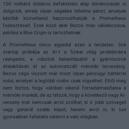
100 milliárd dolláros befektetési alap létrehozásán is
dolgozik, amely olyan cégekbe tehetne pénzt, amelyek
később közvetlenül hasznosíthatják a Prometheus
fejlesztéseit. Ezek közé akár Bezos más vállalkozásai,
például a Blue Origin is tartozhatnak.
A Prometheus nincs egyedül ezen a területen. Sok
startup próbálja az AI-t a fizikai világ problémáira
ráengedni, a robotok betanításától a gyártósorok
átalakításán át az automatizált mérnöki tervezésig.
Bezos cége viszont már most olyan pénzügyi háttérrel
indul, amelyet a legtöbb rivális csak irigyelhet. Ettől még
nem biztos, hogy valóban sikerül forradalmasítania a
mérnöki munkát, de az látszik, hogy a következő nagy AI-
verseny már nemcsak arról szólhat, ki ír jobb szöveget
vagy generál szebb képet, hanem arról is, ki tud
gyorsabban feltalálni valamit a való világban.