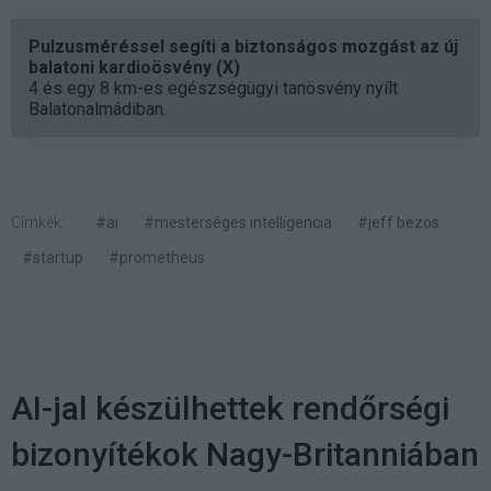
Pulzusméréssel segíti a biztonságos mozgást az új
balatoni kardioösvény (X)
4 és egy 8 km-es egészségügyi tanösvény nyílt
Balatonalmádiban.
Címkék:
#ai
#mesterséges intelligencia
#jeff bezos
#startup
#prometheus
AI-jal készülhettek rendőrségi
bizonyítékok Nagy-Britanniában