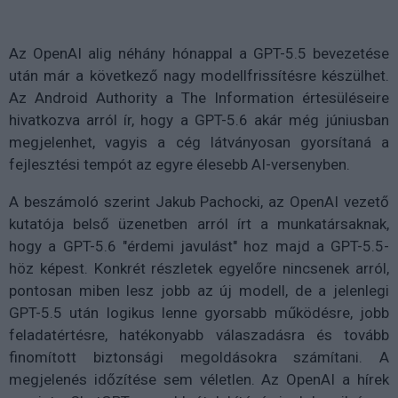
Az OpenAI alig néhány hónappal a GPT-5.5 bevezetése
után már a következő nagy modellfrissítésre készülhet.
Az Android Authority a The Information értesüléseire
hivatkozva arról ír, hogy a GPT-5.6 akár még júniusban
megjelenhet, vagyis a cég látványosan gyorsítaná a
fejlesztési tempót az egyre élesebb AI-versenyben.
A beszámoló szerint Jakub Pachocki, az OpenAI vezető
kutatója belső üzenetben arról írt a munkatársaknak,
hogy a GPT-5.6 "érdemi javulást" hoz majd a GPT-5.5-
höz képest. Konkrét részletek egyelőre nincsenek arról,
pontosan miben lesz jobb az új modell, de a jelenlegi
GPT-5.5 után logikus lenne gyorsabb működésre, jobb
feladatértésre, hatékonyabb válaszadásra és tovább
finomított biztonsági megoldásokra számítani. A
megjelenés időzítése sem véletlen. Az OpenAI a hírek