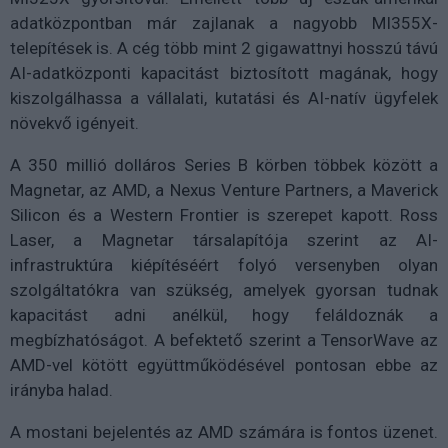
adatközpontban már zajlanak a nagyobb MI355X-
telepítések is. A cég több mint 2 gigawattnyi hosszú távú
AI-adatközponti kapacitást biztosított magának, hogy
kiszolgálhassa a vállalati, kutatási és AI-natív ügyfelek
növekvő igényeit.
A 350 millió dolláros Series B körben többek között a
Magnetar, az AMD, a Nexus Venture Partners, a Maverick
Silicon és a Western Frontier is szerepet kapott. Ross
Laser, a Magnetar társalapítója szerint az AI-
infrastruktúra kiépítéséért folyó versenyben olyan
szolgáltatókra van szükség, amelyek gyorsan tudnak
kapacitást adni anélkül, hogy feláldoznák a
megbízhatóságot. A befektető szerint a TensorWave az
AMD-vel kötött együttműködésével pontosan ebbe az
irányba halad.
A mostani bejelentés az AMD számára is fontos üzenet.