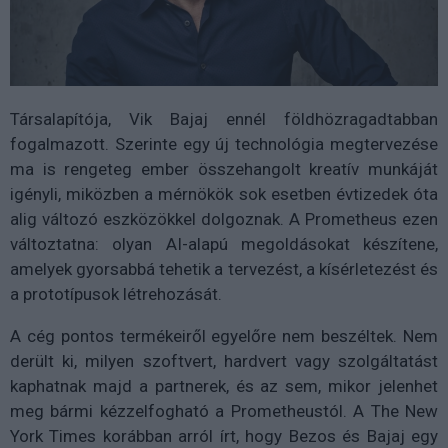
Társalapítója, Vik Bajaj ennél földhözragadtabban
fogalmazott. Szerinte egy új technológia megtervezése
ma is rengeteg ember összehangolt kreatív munkáját
igényli, miközben a mérnökök sok esetben évtizedek óta
alig változó eszközökkel dolgoznak. A Prometheus ezen
változtatna: olyan AI-alapú megoldásokat készítene,
amelyek gyorsabbá tehetik a tervezést, a kísérletezést és
a prototípusok létrehozását.
A cég pontos termékeiről egyelőre nem beszéltek. Nem
derült ki, milyen szoftvert, hardvert vagy szolgáltatást
kaphatnak majd a partnerek, és az sem, mikor jelenhet
meg bármi kézzelfogható a Prometheustól. A The New
York Times korábban arról írt, hogy Bezos és Bajaj egy