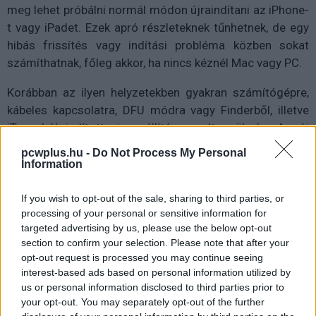
meg lehet próbálni normál módon újraindítani az iPhone-
t vagy iPadet. Ezek apró részleteknek tűnhetnek, de egy
hibás frissítés vagy indítási probléma közben sokat
számíthatnak, főleg akkor, ha nincs kéznél Mac vagy PC.
Korábban az ilyen helyzetekben gyakran számítógépre,
kábeles kapcsolatra, DFU módra vagy Finderből, illetve
iTunesból indított visszaállításra volt szükség. Az új
megoldás ezt nem váltja ki minden esetben, de
pcwplus.hu -
Do Not Process My Personal
csökkentheti azoknak a helyzeteknek a számát, amikor a
Information
felhasználó teljesen külső eszközre szorul. Ez különösen
a bétatesztelőknek lehet hasznos, mert korábban
If you wish to opt-out of the sale, sharing to third parties, or
processing of your personal or sensitive information for
előfordult már, hogy egy iOS-béta hibásan települt, boot
targeted advertising by us, please use the below opt-out
loopot okozott, vagy úgynevezett soft-lock állapotba
section to confirm your selection. Please note that after your
vitte a készüléket.
opt-out request is processed you may continue seeing
interest-based ads based on personal information utilized by
A legtöbb iPhone-tulajdonos valószínűleg ritkán
us or personal information disclosed to third parties prior to
találkozik majd ezzel a felülettel, és ideális esetben soha
your opt-out. You may separately opt-out of the further