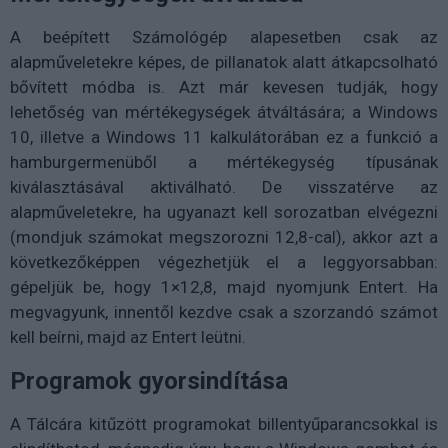
A beépített Számológép alapesetben csak az
alapműveletekre képes, de pillanatok alatt átkapcsolható
bővített módba is. Azt már kevesen tudják, hogy
lehetőség van mértékegységek átváltására; a Windows
10, illetve a Windows 11 kalkulátorában ez a funkció a
hamburgermenüből a mértékegység típusának
kiválasztásával aktiválható. De visszatérve az
alapműveletekre, ha ugyanazt kell sorozatban elvégezni
(mondjuk számokat megszorozni 12,8-cal), akkor azt a
következőképpen végezhetjük el a leggyorsabban:
gépeljük be, hogy 1×12,8, majd nyomjunk Entert. Ha
megvagyunk, innentől kezdve csak a szorzandó számot
kell beírni, majd az Entert leütni.
Programok gyorsindítása
A Tálcára kitűzött programokat billentyűparancsokkal is