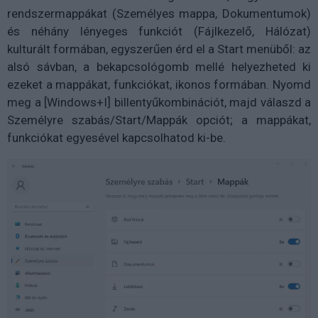
rendszermappákat (Személyes mappa, Dokumentumok)
és néhány lényeges funkciót (Fájlkezelő, Hálózat)
kulturált formában, egyszerűen érd el a Start menüből: az
alsó sávban, a bekapcsológomb mellé helyezheted ki
ezeket a mappákat, funkciókat, ikonos formában. Nyomd
meg a [Windows+I] billentyűkombinációt, majd válaszd a
Személyre szabás/Start/Mappák opciót; a mappákat,
funkciókat egyesével kapcsolhatod ki-be.