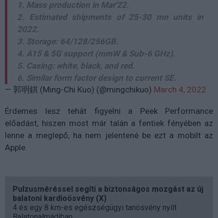
1. Mass production in Mar'22.
2. Estimated shipments of 25-30 mn units in
2022.
3. Storage: 64/128/256GB.
4. A15 & 5G support (mmW & Sub-6 GHz).
5. Casing: white, black, and red.
6. Similar form factor design to current SE.
— 郭明錤 (Ming-Chi Kuo) (@mingchikuo)
March 4, 2022
Érdemes lesz tehát figyelni a Peek Performance
előadást, hiszen most már talán a fentiek fényében az
lenne a meglepő, ha nem jelentené be ezt a mobilt az
Apple.
Pulzusméréssel segíti a biztonságos mozgást az új
balatoni kardioösvény (X)
4 és egy 8 km-es egészségügyi tanösvény nyílt
Balatonalmádiban.