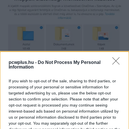
pcwplus.hu -
Do Not Process My Personal
Information
If you wish to opt-out of the sale, sharing to third parties, or
processing of your personal or sensitive information for
targeted advertising by us, please use the below opt-out
section to confirm your selection. Please note that after your
OneDrive széf
opt-out request is processed you may continue seeing
interest-based ads based on personal information utilized by
Kevesen tudják, hogy a OneDrive egy Személyes tár nevű,
us or personal information disclosed to third parties prior to
your opt-out. You may separately opt-out of the further
biztonságos mappát is tartalmaz; ez a mappa - beállítást