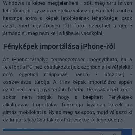
Windows is képes megjeleníteni - sőt, még arra is van
lehetőség, hogy az üzenetekre válaszolj. Emellett szintén
hasznos extra a képek letöltésének lehetősége; csak
azért, mert egy frissen lőtt fotót szeretnél a gépre
átmásolni, még nem kell a kábellel vacakolni.
Fényképek importálása iPhone-ról
Az iPhone tárhelye természetesen megnyitható, ha a
telefont a PC-hez csatlakoztatjuk, azonban a felvételeket
nem egyetlen mappában, hanem - látszólag -
összevissza tárolja. A friss képek importálása éppen
ezért nem a legegyszerűbb feladat. De csak azért, mert
sokan nem tudják, hogy a beépített Fényképek
alkalmazás Importálás funkciója kiválóan kezeli az
almás mobilokat is. Nyisd meg az appot, majd válaszd ki
az Importálás/Csatlakoztatott eszközről lehetőséget.