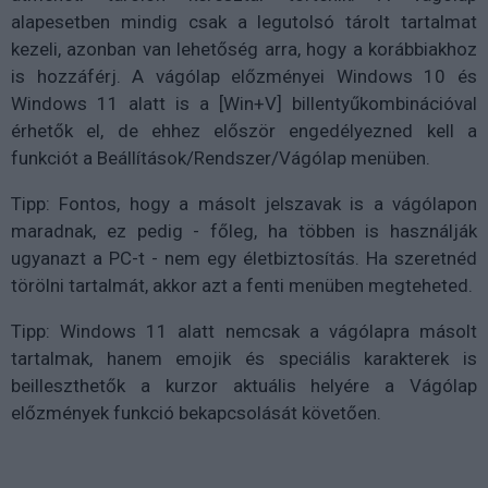
alapesetben mindig csak a legutolsó tárolt tartalmat
kezeli, azonban van lehetőség arra, hogy a korábbiakhoz
is hozzáférj. A vágólap előzményei Windows 10 és
Windows 11 alatt is a [Win+V] billentyűkombinációval
érhetők el, de ehhez először engedélyezned kell a
funkciót a Beállítások/Rendszer/Vágólap menüben.
Tipp: Fontos, hogy a másolt jelszavak is a vágólapon
maradnak, ez pedig - főleg, ha többen is használják
ugyanazt a PC-t - nem egy életbiztosítás. Ha szeretnéd
törölni tartalmát, akkor azt a fenti menüben megteheted.
Tipp: Windows 11 alatt nemcsak a vágólapra másolt
tartalmak, hanem emojik és speciális karakterek is
beilleszthetők a kurzor aktuális helyére a Vágólap
előzmények funkció bekapcsolását követően.