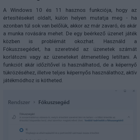
A Windows 10 és 11 hasznos funkciója, hogy az
értesítéseket oldalt, külön helyen mutatja meg - ha
azonban túl sok van belőlük, akkor az már zavaró, és akár
a munka rovására mehet. De egy beérkező üzenet játék
közben is problémát okozhat. Használd a
Fókuszsegédet, ha szeretnéd az üzenetek számát
korlátozni vagy az üzeneteket átmenetileg letiltani. A
funkciót akár időzítővel is használhatod, de a képernyő
tükrözéséhez, illetve teljes képernyős használathoz, aktív
játékmódhoz is kötheted.