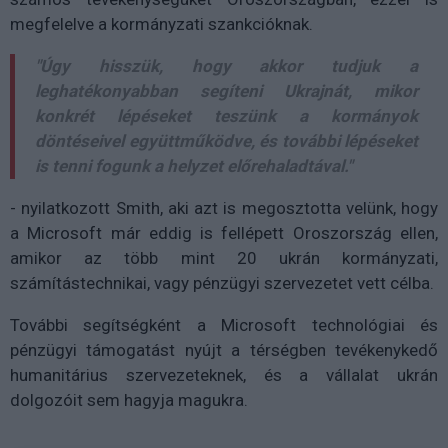
megfelelve a kormányzati szankcióknak.
"Úgy hisszük, hogy akkor tudjuk a
leghatékonyabban segíteni Ukrajnát, mikor
konkrét lépéseket teszünk a kormányok
döntéseivel együttműködve, és további lépéseket
is tenni fogunk a helyzet előrehaladtával."
- nyilatkozott Smith, aki azt is megosztotta velünk, hogy
a Microsoft már eddig is fellépett Oroszország ellen,
amikor az több mint 20 ukrán kormányzati,
számítástechnikai, vagy pénzügyi szervezetet vett célba.
További segítségként a Microsoft technológiai és
pénzügyi támogatást nyújt a térségben tevékenykedő
humanitárius szervezeteknek, és a vállalat ukrán
dolgozóit sem hagyja magukra.