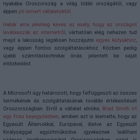
nyakába Oroszország a világ többi országától, vagy
éppen
jól ismert vállalatoktól
.
Habár arra jelenleg kevés az esély, hogy az országot
leválasszák az internetről
, várhatóan elég nehezen tud
majd a lakosság legálisan hozzájutni
egyes kütyükhöz
,
vagy éppen fontos szolgáltatásokhoz. Közben pedig
újabb számítástechnikai óriás jelentett be saját
intézkedést.
A Microsoft úgy határozott, hogy felfüggeszti az összes
termékének és szolgáltatásának további értékesítését
Oroszországban. Erről a vállalat elnöke,
Brad Smith írt
egy friss bejegyzésben
, amiben azt is kiemelte, hogy az
Egyesült Államokkal, Európával, illetve az Egyesült
Királysággal együttműködve igyekeznek leállítani
számos tevékenységüket Oroszországban, ezzel is