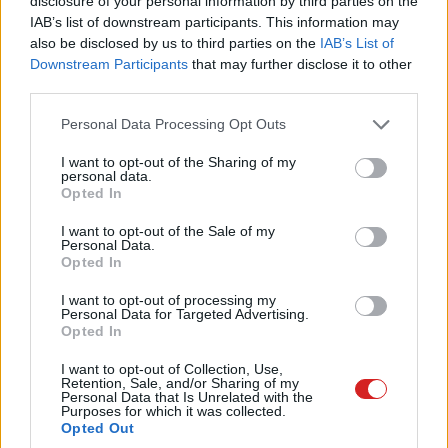
disclosure of your personal information by third parties on the
követően - csak kétlépcsős azonosítással nyitható, ha
IAB’s list of downstream participants. This information may
pedig nem használod, akkor 20 perc elteltével a széf
also be disclosed by us to third parties on the
IAB’s List of
bezár, és az azonosítást ismét el kell végezni. A
Downstream Participants
that may further disclose it to other
Személyes tárban lévő fájlokat a kliens automatikusan
third parties.
titkosítja, a biztonságot szem előtt tartva pedig nem is
Please note that this website/app uses one or more Google
Personal Data Processing Opt Outs
tudod megosztani azokat. A Személyes tár funkciót a
services and may gather and store information including but
OneDrive mappa megnyitását követően az
not limited to your visit or usage behaviour. You may click to
I want to opt-out of the Sharing of my
personal data.
automatikusan generált, gyökérmappában található link
grant or deny consent to Google and its third-party tags to
Opted In
use your data for below specified purposes in below Google
segítségével aktiválhatod.
consent section.
I want to opt-out of the Sale of my
Personal Data.
Profi képernyőmentési opciók
Opted In
Az öreg rókák alighanem a Print Screen gombbal készítik
I want to opt-out of processing my
Personal Data for Targeted Advertising.
a képernyőmentéseket, amiket aztán a Paintbe másolnak
Opted In
be, és azzal is mentenek el. Pedig régóta velünk van a
I want to opt-out of Collection, Use,
képmetsző, amely sokkal egyszerűbb módját kínálja a
Retention, Sale, and/or Sharing of my
fenti procedúrának. De még ennél is van jobb alternatíva.
Personal Data that Is Unrelated with the
Purposes for which it was collected.
Opted Out
Ha teljes képernyőmentést szeretnél készíteni, akkor a