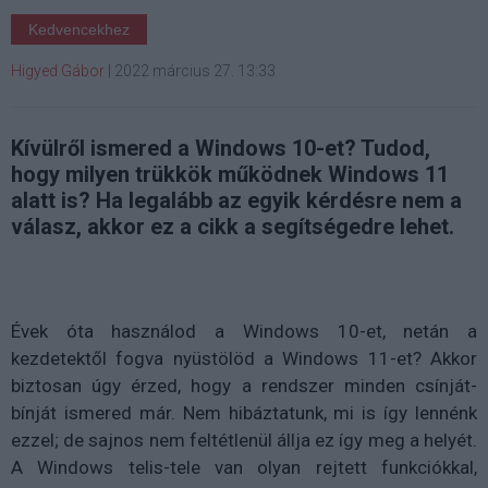
Kedvencekhez
Higyed Gábor
|
2022 március 27. 13:33
Kívülről ismered a Windows 10-et? Tudod,
hogy milyen trükkök működnek Windows 11
alatt is? Ha legalább az egyik kérdésre nem a
válasz, akkor ez a cikk a segítségedre lehet.
Évek óta használod a Windows 10-et, netán a
kezdetektől fogva nyüstölöd a Windows 11-et? Akkor
biztosan úgy érzed, hogy a rendszer minden csínját-
bínját ismered már. Nem hibáztatunk, mi is így lennénk
ezzel; de sajnos nem feltétlenül állja ez így meg a helyét.
A Windows telis-tele van olyan rejtett funkciókkal,