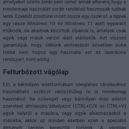
amelyeket szinte senki sem ismer annak ellenére, hogy a
mindennapi használat során rendkívül hasznosak tudnak
lenni. Ezekből szedtünk most össze egy csokrot: a tippek
egy része Windows 10 és Windows 11 alatt egyaránt
működik, de akadnak közöttük olyanok is, amelyek csak
egyik vagy másik verzió alatt elérhetők. Azt viszont
garantáljuk, hogy cikkünk elolvasását követően soha
többé nem fogod úgy használni ezt az operációs
rendszert, mint eddig.
Felturbózott vágólap
Ezt, a bármilyen adatformátum ideiglenes tárolásához
használható eszközt valószínűleg te is mindennap
használod: ha szöveget vagy bármilyen más adatot
szeretnél átmásolni/áthelyezni (CTRL+C/X és CTRL+V)
egyik helyről a másikra, vagy egyik alkalmazásból a
másikba, akkor az minden esetben ezen a speciális
átmeneti tárolón keresztül történik. A vágólap