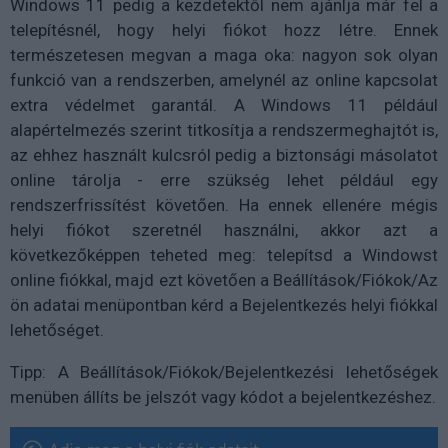
Windows 11 pedig a kezdetektől nem ajánlja már fel a
telepítésnél, hogy helyi fiókot hozz létre. Ennek
természetesen megvan a maga oka: nagyon sok olyan
funkció van a rendszerben, amelynél az online kapcsolat
extra védelmet garantál. A Windows 11 például
alapértelmezés szerint titkosítja a rendszermeghajtót is,
az ehhez használt kulcsról pedig a biztonsági másolatot
online tárolja - erre szükség lehet például egy
rendszerfrissítést követően. Ha ennek ellenére mégis
helyi fiókot szeretnél használni, akkor azt a
következőképpen teheted meg: telepítsd a Windowst
online fiókkal, majd ezt követően a Beállítások/Fiókok/Az
ön adatai menüpontban kérd a Bejelentkezés helyi fiókkal
lehetőséget.
Tipp: A Beállítások/Fiókok/Bejelentkezési lehetőségek
menüben állíts be jelszót vagy kódot a bejelentkezéshez.