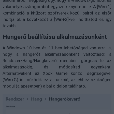
elindíthatod, mégpedig úgy, hogy a Windows-gombot és
valamelyik számgombot egyszerre nyomod le. A [Win+1]
kombináció a kitűzött szoftverek közül balról az elsőt
indítja el, a következőt a [Win+2]-vel indíthatod és így
tovább.
Hangerő beállítása alkalmazásonként
A Windows 10-ben és 11-ben lehetőséged van arra is,
hogy a hangerőt alkalmazásonként változtasd: a
Rendszer/Hang/Hangkeverő menüben görgess le az
alkalmazásokig, és módosítsd egyenként.
Alternatívaként az Xbox Game konzol segítségével
(Win+G) is működik ez a funkció, az ehhez szükséges
modul (alapesetben) a bal oldalon található.