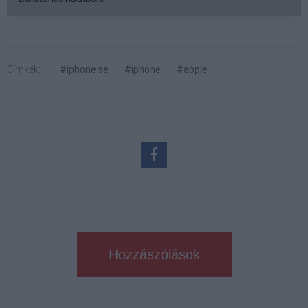
Címkék:
#iphone se
#iphone
#apple
Hozzászólások