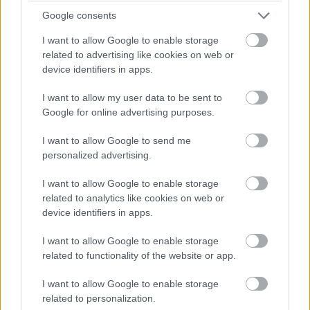
[Win+Print Screen] billentyűkombinációval rögtön
Google consents
elkészül a fájl, amelyet a Dokumentumok/
I want to allow Google to enable storage
Képek/Képernyőmentések mappában találsz meg. Ha
related to advertising like cookies on web or
ennél kifinomultabb módszerre lenne szükséged, akkor
device identifiers in apps.
pedig a [Shift+Win+S] billentyűkombinációval hívhatod
elő a fejlett képernyőmentés funkciót, amivel a teljes
I want to allow my user data to be sent to
Google for online advertising purposes.
képernyőmentés mellett ablakmentés, négyzet alakú
vagy akár szabálytalan formájú kivágás is készíthető. A
I want to allow Google to send me
képernyőmentés ráadásul a Metszet & Vázlat
personalized advertising.
alkalmazással fel is turbózható, ha feliratot vagy jelölést,
kiemelést szeretnél elhelyezni rajta.
I want to allow Google to enable storage
related to analytics like cookies on web or
device identifiers in apps.
I want to allow Google to enable storage
related to functionality of the website or app.
I want to allow Google to enable storage
related to personalization.