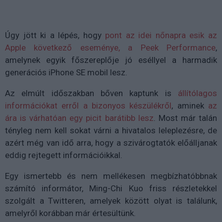
Úgy jött ki a lépés, hogy
pont az idei nőnapra esik az
Apple következő eseménye, a Peek Performance
,
amelynek egyik főszereplője jó eséllyel a harmadik
generációs iPhone SE mobil lesz.
Az elmúlt időszakban bőven kaptunk is
állítólagos
információkat erről a bizonyos készülékről
, aminek
az
ára is várhatóan egy picit barátibb lesz
. Most már talán
tényleg nem kell sokat várni a hivatalos leleplezésre, de
azért még van idő arra, hogy a szivárogtatók előálljanak
eddig rejtegett információikkal.
Egy ismertebb és nem mellékesen megbízhatóbbnak
számító informátor, Ming-Chi Kuo friss részletekkel
szolgált a Twitteren, amelyek között olyat is találunk,
amelyről korábban már értesültünk.