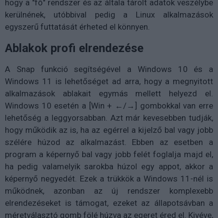
hogy a "fő" rendszer és az általa tárolt adatok veszélybe
kerülnének, utóbbival pedig a Linux alkalmazások
egyszerű futtatását érheted el könnyen.
Ablakok profi elrendezése
A Snap funkció segítségével a Windows 10 és a
Windows 11 is lehetőséget ad arra, hogy a megnyitott
alkalmazások ablakait egymás mellett helyezd el.
Windows 10 esetén a [Win + ←/→] gombokkal van erre
lehetőség a leggyorsabban. Azt már kevesebben tudják,
hogy működik az is, ha az egérrel a kijelző bal vagy jobb
szélére húzod az alkalmazást. Ebben az esetben a
program a képernyő bal vagy jobb felét foglalja majd el,
ha pedig valamelyik sarokba húzol egy appot, akkor a
képernyő negyedét. Ezek a trükkök a Windows 11-nél is
működnek, azonban az új rendszer komplexebb
elrendezéseket is támogat, ezeket az állapotsávban a
méretválasztó gomb fölé húzva az egeret éred el. Kivéve,