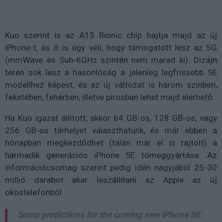
Kuo szerint is az A15 Bionic chip hajtja majd az új
iPhone-t, és ő is úgy véli, hogy támogatott lesz az 5G
(mmWave és Sub-6GHz szintén nem marad ki). Dizájn
terén sok lesz a hasonlóság a jelenleg legfrissebb SE
modellhez képest, és az új változat is három színben,
feketében, fehérben, illetve pirosban lehet majd elérhető.
Ha Kuo igazat állított, akkor 64 GB-os, 128 GB-os, vagy
256 GB-os tárhelyet választhatunk, és már ebben a
hónapban megkezdődhet (talán már el is rajtolt) a
harmadik generációs iPhone SE tömeggyártása. Az
információcsomag szerint pedig idén nagyjából 25-30
millió darabot akar leszállítani az Apple az új
okostelefonból.
Some predictions for the coming new iPhone SE: