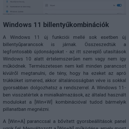
Windows 11 billentyűkombinációk
A Windows 11 új funkciói mellé sok esetben új
billentyűparancsok is járnak. Összeszedtük a
legfontosabb újdonságokat - az itt szereplő utasítások
Windows 10 alatt értelemszerűen nem vagy nem így
működnek. Természetesen nem kell minden parancsot
kívülről megtanulni, de tény, hogy ha ezeket az apró
trükköket ismered, akkor általánosságban véve is sokkal
gyorsabban dolgozhatsz a rendszerrel. A Windows 11-
ben visszatértek a minialkalmazások, az általad használt
modulokat a [Win+W] kombinációval tudod bármelyik
pillanatban megnézni.
A [Win+A] paranccsal a bővített gyorsbeállítások panel
ugrik fel. Megváltozott a [Win+N] működése, amely most