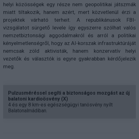
helyi közösségek egy része nem geopolitikai játszmák
miatt tiltakozik, hanem azért, mert közvetlenül érzi a
projektek várható terheit. A republikánusok FBI-
vizsgálatot sürgető levele így egyszerre szólhat valós
nemzetbiztonsági aggodalmakról és arról a politikai
kényelmetlenségről, hogy az AI-korszak infrastruktúráját
nemcsak zöld aktivisták, hanem konzervatív helyi
vezetők és választók is egyre gyakrabban kérdőjelezik
meg.
Pulzusméréssel segíti a biztonságos mozgást az új
balatoni kardioösvény (X)
4 és egy 8 km-es egészségügyi tanösvény nyílt
Balatonalmádiban.