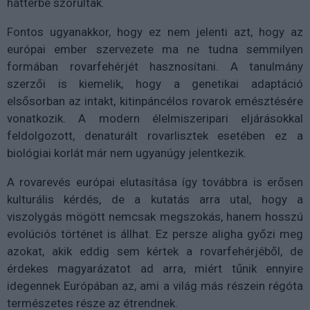
háttérbe szorultak.
Fontos ugyanakkor, hogy ez nem jelenti azt, hogy az
európai ember szervezete ma ne tudna semmilyen
formában rovarfehérjét hasznosítani. A tanulmány
szerzői is kiemelik, hogy a genetikai adaptáció
elsősorban az intakt, kitinpáncélos rovarok emésztésére
vonatkozik. A modern élelmiszeripari eljárásokkal
feldolgozott, denaturált rovarlisztek esetében ez a
biológiai korlát már nem ugyanúgy jelentkezik.
A rovarevés európai elutasítása így továbbra is erősen
kulturális kérdés, de a kutatás arra utal, hogy a
viszolygás mögött nemcsak megszokás, hanem hosszú
evolúciós történet is állhat. Ez persze aligha győzi meg
azokat, akik eddig sem kértek a rovarfehérjéből, de
érdekes magyarázatot ad arra, miért tűnik ennyire
idegennek Európában az, ami a világ más részein régóta
természetes része az étrendnek.