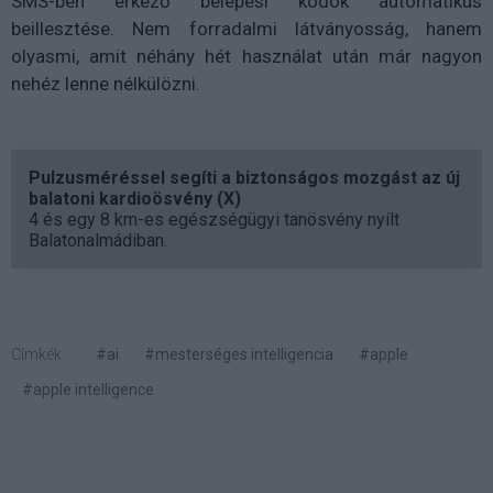
SMS-ben érkező belépési kódok automatikus
beillesztése. Nem forradalmi látványosság, hanem
olyasmi, amit néhány hét használat után már nagyon
nehéz lenne nélkülözni.
Pulzusméréssel segíti a biztonságos mozgást az új
balatoni kardioösvény (X)
4 és egy 8 km-es egészségügyi tanösvény nyílt
Balatonalmádiban.
Címkék:
#ai
#mesterséges intelligencia
#apple
#apple intelligence