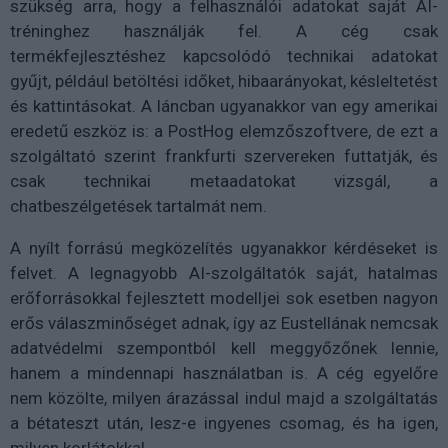
szükség arra, hogy a felhasználói adatokat saját AI-
tréninghez használják fel. A cég csak
termékfejlesztéshez kapcsolódó technikai adatokat
gyűjt, például betöltési időket, hibaarányokat, késleltetést
és kattintásokat. A láncban ugyanakkor van egy amerikai
eredetű eszköz is: a PostHog elemzőszoftvere, de ezt a
szolgáltató szerint frankfurti szervereken futtatják, és
csak technikai metaadatokat vizsgál, a
chatbeszélgetések tartalmát nem.
A nyílt forrású megközelítés ugyanakkor kérdéseket is
felvet. A legnagyobb AI-szolgáltatók saját, hatalmas
erőforrásokkal fejlesztett modelljei sok esetben nagyon
erős válaszminőséget adnak, így az Eustellának nemcsak
adatvédelmi szempontból kell meggyőzőnek lennie,
hanem a mindennapi használatban is. A cég egyelőre
nem közölte, milyen árazással indul majd a szolgáltatás
a bétateszt után, lesz-e ingyenes csomag, és ha igen,