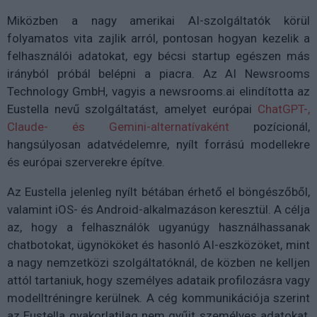
Miközben a nagy amerikai AI-szolgáltatók körül
folyamatos vita zajlik arról, pontosan hogyan kezelik a
felhasználói adatokat, egy bécsi startup egészen más
irányból próbál belépni a piacra. Az AI Newsrooms
Technology GmbH, vagyis a newsrooms.ai elindította az
Eustella nevű szolgáltatást, amelyet európai
ChatGPT-,
Claude- és Gemini-alternatívaként
pozícionál,
hangsúlyosan adatvédelemre, nyílt forrású modellekre
és európai szerverekre építve.
Az Eustella jelenleg nyílt bétában érhető el böngészőből,
valamint iOS- és Android-alkalmazáson keresztül. A célja
az, hogy a felhasználók ugyanúgy használhassanak
chatbotokat, ügynököket és hasonló AI-eszközöket, mint
a nagy nemzetközi szolgáltatóknál, de közben ne kelljen
attól tartaniuk, hogy személyes adataik profilozásra vagy
modelltréningre kerülnek. A cég kommunikációja szerint
az Eustella gyakorlatilag nem gyűjt személyes adatokat,