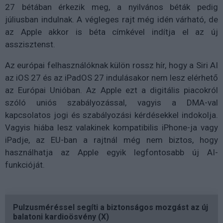
27 bétában érkezik meg, a nyilvános béták pedig
júliusban indulnak. A végleges rajt még idén várható, de
az Apple akkor is béta címkével indítja el az új
asszisztenst.
Az európai felhasználóknak külön rossz hír, hogy a Siri AI
az iOS 27 és az iPadOS 27 indulásakor nem lesz elérhető
az Európai Unióban. Az Apple ezt a digitális piacokról
szóló uniós szabályozással, vagyis a DMA-val
kapcsolatos jogi és szabályozási kérdésekkel indokolja.
Vagyis hiába lesz valakinek kompatibilis iPhone-ja vagy
iPadje, az EU-ban a rajtnál még nem biztos, hogy
használhatja az Apple egyik legfontosabb új AI-
funkcióját.
Pulzusméréssel segíti a biztonságos mozgást az új
balatoni kardioösvény (X)