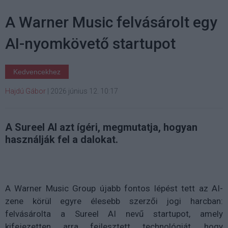
A Warner Music felvásárolt egy
AI-nyomkövető startupot
Kedvencekhez
Hajdú Gábor
|
2026 június 12. 10:17
A Sureel AI azt ígéri, megmutatja, hogyan
használják fel a dalokat.
A Warner Music Group újabb fontos lépést tett az AI-
zene körül egyre élesebb szerzői jogi harcban:
felvásárolta a Sureel AI nevű startupot, amely
kifejezetten arra fejlesztett technológiát, hogy