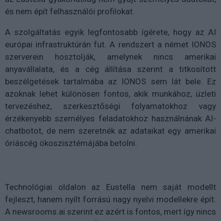
és nem épít felhasználói profilokat.
A szolgáltatás egyik legfontosabb ígérete, hogy az AI
európai infrastruktúrán fut. A rendszert a német IONOS
szerverein hosztolják, amelynek nincs amerikai
anyavállalata, és a cég állítása szerint a titkosított
beszélgetések tartalmába az IONOS sem lát bele. Ez
azoknak lehet különösen fontos, akik munkához, üzleti
tervezéshez, szerkesztőségi folyamatokhoz vagy
érzékenyebb személyes feladatokhoz használnának AI-
chatbotot, de nem szeretnék az adataikat egy amerikai
óriáscég ökoszisztémájába betolni.
Technológiai oldalon az Eustella nem saját modellt
fejleszt, hanem nyílt forrású nagy nyelvi modellekre épít.
A newsrooms.ai szerint ez azért is fontos, mert így nincs