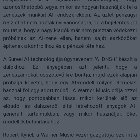
azonosíthatóbbá tegye, mikor és hogyan használják fel a
zenészek munkáit AI-rendszerekben. Az üzlet pénzügyi
részleteit nem hozták nyilvánosságra, de a bejelentés jól
mutatja, hogy a nagy kiadók már nem pusztán védekezni
próbálnak az AI-zene ellen, hanem saját eszközöket
építenek a kontrollhoz és a pénzzé tételhez.
A Sureel AI technológiája úgynevezett "AI DNS-t" készít a
dalokhoz. Ez lényegében azt jelenti, hogy a
zeneszámokat összetevőikre bontja, majd ezek alapján
próbálja követni, hogy egy AI-modell milyen elemeket
használ fel egy adott műből. A Warner Music célja ezzel
az, hogy pontosabban lássa, mikor kerülnek elő az
előadói és dalszerzői által létrehozott anyagok AI-
generált tartalmakban, vagy mikor használják őket
modellek betanításához.
Robert Kyncl, a Warner Music vezérigazgatója szerint a