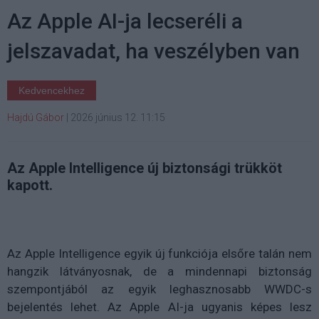
Az Apple AI-ja lecseréli a
jelszavadat, ha veszélyben van
Kedvencekhez
Hajdú Gábor
|
2026 június 12. 11:15
Az Apple Intelligence új biztonsági trükköt
kapott.
Az Apple Intelligence egyik új funkciója elsőre talán nem
hangzik látványosnak, de a mindennapi biztonság
szempontjából az egyik leghasznosabb WWDC-s
bejelentés lehet. Az Apple AI-ja ugyanis képes lesz