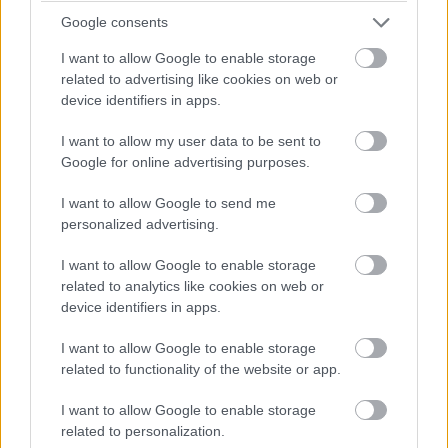
balatoni kardioösvény (X)
Google consents
4 és egy 8 km-es egészségügyi tanösvény nyílt
Balatonalmádiban.
I want to allow Google to enable storage
related to advertising like cookies on web or
device identifiers in apps.
I want to allow my user data to be sent to
Címkék:
#ai
#mesterséges intelligencia
#warner music
Google for online advertising purposes.
#sureel ai
I want to allow Google to send me
personalized advertising.
I want to allow Google to enable storage
related to analytics like cookies on web or
device identifiers in apps.
Nem csak finnyásságból nem
I want to allow Google to enable storage
esznek rovarokat az európaiak
related to functionality of the website or app.
I want to allow Google to enable storage
Kedvencekhez
related to personalization.