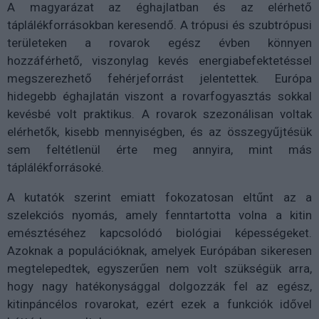
A magyarázat az éghajlatban és az elérhető
táplálékforrásokban keresendő. A trópusi és szubtrópusi
területeken a rovarok egész évben könnyen
hozzáférhető, viszonylag kevés energiabefektetéssel
megszerezhető fehérjeforrást jelentettek. Európa
hidegebb éghajlatán viszont a rovarfogyasztás sokkal
kevésbé volt praktikus. A rovarok szezonálisan voltak
elérhetők, kisebb mennyiségben, és az összegyűjtésük
sem feltétlenül érte meg annyira, mint más
táplálékforrásoké.
A kutatók szerint emiatt fokozatosan eltűnt az a
szelekciós nyomás, amely fenntartotta volna a kitin
emésztéséhez kapcsolódó biológiai képességeket.
Azoknak a populációknak, amelyek Európában sikeresen
megtelepedtek, egyszerűen nem volt szükségük arra,
hogy nagy hatékonysággal dolgozzák fel az egész,
kitinpáncélos rovarokat, ezért ezek a funkciók idővel