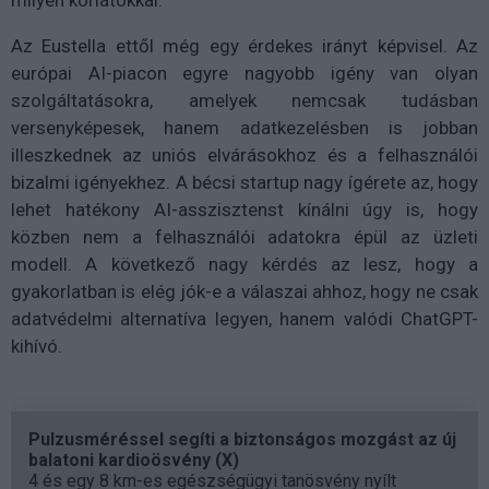
milyen korlátokkal.
Az Eustella ettől még egy érdekes irányt képvisel. Az
európai AI-piacon egyre nagyobb igény van olyan
szolgáltatásokra, amelyek nemcsak tudásban
versenyképesek, hanem adatkezelésben is jobban
illeszkednek az uniós elvárásokhoz és a felhasználói
bizalmi igényekhez. A bécsi startup nagy ígérete az, hogy
lehet hatékony AI-asszisztenst kínálni úgy is, hogy
közben nem a felhasználói adatokra épül az üzleti
modell. A következő nagy kérdés az lesz, hogy a
gyakorlatban is elég jók-e a válaszai ahhoz, hogy ne csak
adatvédelmi alternatíva legyen, hanem valódi ChatGPT-
kihívó.
Pulzusméréssel segíti a biztonságos mozgást az új
balatoni kardioösvény (X)
4 és egy 8 km-es egészségügyi tanösvény nyílt