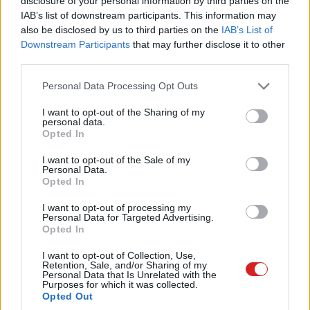
disclosure of your personal information by third parties on the
Warner tavaly rendezte a jogvitáját, majd szintén
IAB’s list of downstream participants. This information may
megállapodott. A cég akkor azt ígérte, hogy az előadók
also be disclosed by us to third parties on the
IAB’s List of
és dalszerzők teljes kontrollt kapnak afelett,
Downstream Participants
that may further disclose it to other
third parties.
felhasználható-e a nevük, képmásuk, hangjuk vagy
szerzeményük AI-generált zenékhez.
Please note that this website/app uses one or more Google
Personal Data Processing Opt Outs
services and may gather and store information including but
A zeneipar többi nagy szereplője közben továbbra sem
not limited to your visit or usage behaviour. You may click to
I want to opt-out of the Sharing of my
personal data.
engedte el a keményebb jogi utat. A Sony Music
grant or deny consent to Google and its third-party tags to
Opted In
use your data for below specified purposes in below Google
Entertainment és a Universal Music Group továbbra is
consent section.
komoly szerzői jogi pereket visz az AI-zenei cégekkel
I want to opt-out of the Sale of my
Personal Data.
szemben. A Warner mostani felvásárlása arra utal, hogy
Opted In
a következő nagy csata már nem csak arról szól majd,
I want to opt-out of processing my
lehet-e AI-val zenét gyártani, hanem arról is, ki tudja
Personal Data for Targeted Advertising.
bizonyítani, miből tanult az adott rendszer, és ki kap
Opted In
pénzt, ha egy gép emberi alkotásokból épít új slágert.
I want to opt-out of Collection, Use,
Retention, Sale, and/or Sharing of my
Personal Data that Is Unrelated with the
Purposes for which it was collected.
Opted Out
Pulzusméréssel segíti a biztonságos mozgást az új