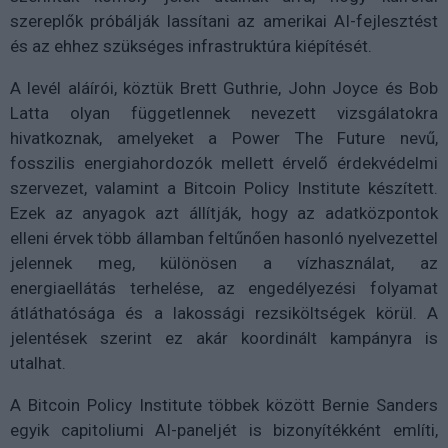
szereplők próbálják lassítani az amerikai AI-fejlesztést
és az ehhez szükséges infrastruktúra kiépítését.
A levél aláírói, köztük Brett Guthrie, John Joyce és Bob
Latta olyan függetlennek nevezett vizsgálatokra
hivatkoznak, amelyeket a Power The Future nevű,
fosszilis energiahordozók mellett érvelő érdekvédelmi
szervezet, valamint a Bitcoin Policy Institute készített.
Ezek az anyagok azt állítják, hogy az adatközpontok
elleni érvek több államban feltűnően hasonló nyelvezettel
jelennek meg, különösen a vízhasználat, az
energiaellátás terhelése, az engedélyezési folyamat
átláthatósága és a lakossági rezsiköltségek körül. A
jelentések szerint ez akár koordinált kampányra is
utalhat.
A Bitcoin Policy Institute többek között Bernie Sanders
egyik capitoliumi AI-paneljét is bizonyítékként említi,