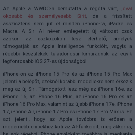
Az Apple a WWDC-n bemutatta a régóta várt,
jóval
okosabb és személyesebb Sirit
, de a frissített
asszisztens nem jut el minden iPhone-ra, iPadre és
Macre. A Siri AI néven emlegetett új változat csak
azokon az eszközökön lesz elérhető, amelyek
támogatják az Apple Intelligence funkcióit, vagyis a
régebbi készülékek tulajdonosai kimaradnak az egyik
legfontosabb iOS 27-es újdonságból.
iPhone-on az iPhone 15 Pro és az iPhone 15 Pro Max
jelenti a belépőt, ezeknél korábbi modellekre nem érkezik
meg az új Siri. Támogatott lesz még az iPhone 16e, az
iPhone 16, az iPhone 16 Plus, az iPhone 16 Pro és az
iPhone 16 Pro Max, valamint az újabb iPhone 17e, iPhone
17, iPhone Air, iPhone 17 Pro és iPhone 17 Pro Max is. Ez
azt jelenti, hogy az Apple továbbra is erősen a
modernebb chipekhez köti az AI-funkcióit, még akkor is,
ha sok régebbi iPhone egyébként továbbra is megkapja