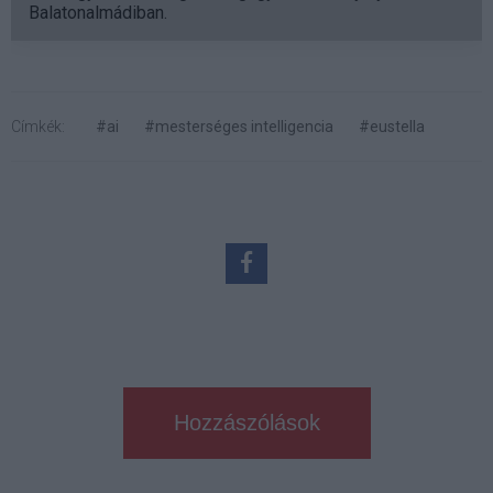
Balatonalmádiban.
Címkék:
#ai
#mesterséges intelligencia
#eustella
Hozzászólások