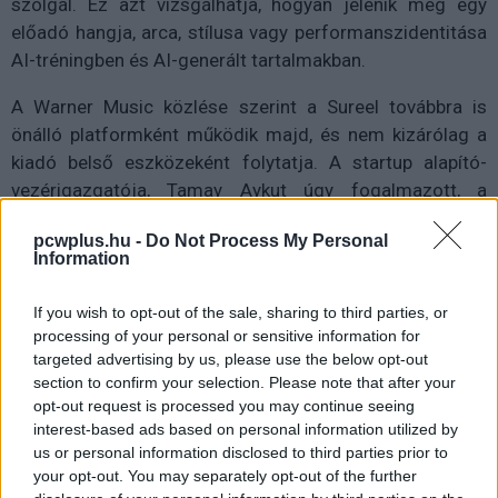
szolgál. Ez azt vizsgálhatja, hogyan jelenik meg egy
előadó hangja, arca, stílusa vagy performanszidentitása
AI-tréningben és AI-generált tartalmakban.
A Warner Music közlése szerint a Sureel továbbra is
önálló platformként működik majd, és nem kizárólag a
kiadó belső eszközeként folytatja. A startup alapító-
vezérigazgatója, Tamay Aykut úgy fogalmazott, a
jogtulajdonosoknak tudniuk kell, hogyan lép kapcsolatba
pcwplus.hu -
Do Not Process My Personal
az AI a munkáikkal, és méltányosan részesedniük kell
Information
abból az értékből, amelyet ezek a rendszerek
létrehoznak.
If you wish to opt-out of the sale, sharing to third parties, or
processing of your personal or sensitive information for
A lépés azért is érdekes, mert a Warner Music az elmúlt
targeted advertising by us, please use the below opt-out
években látványosan elmozdult az AI teljes
section to confirm your selection. Please note that after your
elutasításától a szabályozott együttműködés felé. A
opt-out request is processed you may continue seeing
interest-based ads based on personal information utilized by
kiadó 2024-ben még beperelte a Suno nevű AI-zenei
us or personal information disclosed to third parties prior to
startupot, később viszont licencmegállapodást kötött
your opt-out. You may separately opt-out of the further
vele. Hasonlóan alakult az Udio ügye is, amellyel a