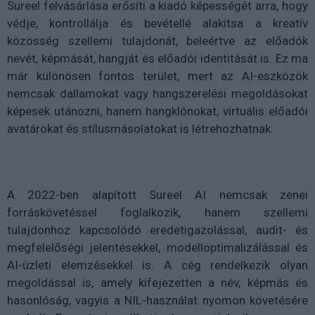
Sureel felvásárlása erősíti a kiadó képességét arra, hogy
védje, kontrollálja és bevétellé alakítsa a kreatív
közösség szellemi tulajdonát, beleértve az előadók
nevét, képmását, hangját és előadói identitását is. Ez ma
már különösen fontos terület, mert az AI-eszközök
nemcsak dallamokat vagy hangszerelési megoldásokat
képesek utánozni, hanem hangklónokat, virtuális előadói
avatárokat és stílusmásolatokat is létrehozhatnak.
A 2022-ben alapított Sureel AI nemcsak zenei
forráskövetéssel foglalkozik, hanem szellemi
tulajdonhoz kapcsolódó eredetigazolással, audit- és
megfelelőségi jelentésekkel, modelloptimalizálással és
AI-üzleti elemzésekkel is. A cég rendelkezik olyan
megoldással is, amely kifejezetten a név, képmás és
hasonlóság, vagyis a NIL-használat nyomon követésére