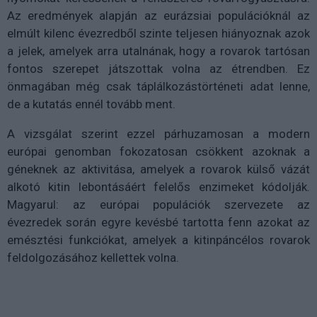
Az eredmények alapján az eurázsiai populációknál az
elmúlt kilenc évezredből szinte teljesen hiányoznak azok
a jelek, amelyek arra utalnának, hogy a rovarok tartósan
fontos szerepet játszottak volna az étrendben. Ez
önmagában még csak táplálkozástörténeti adat lenne,
de a kutatás ennél tovább ment.
A vizsgálat szerint ezzel párhuzamosan a modern
európai genomban fokozatosan csökkent azoknak a
géneknek az aktivitása, amelyek a rovarok külső vázát
alkotó kitin lebontásáért felelős enzimeket kódolják.
Magyarul: az európai populációk szervezete az
évezredek során egyre kevésbé tartotta fenn azokat az
emésztési funkciókat, amelyek a kitinpáncélos rovarok
feldolgozásához kellettek volna.