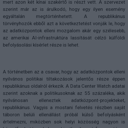
mert azon két kínai szakértő is részt vett. A szervezet
szerint már az is árulkodó, hogy egy ilyen esemény
egyáltalán megtörténhetett. A republikánus
törvényhozók ebből azt a következtetést vonják le, hogy
az adatközpontok elleni mozgalom akár egy szélesebb,
az amerikai AI-infrastruktúra lassítását célzó külföldi
befolyásolási kísérlet része is lehet.
A történetben az a csavar, hogy az adatközpontok elleni
nyilvános politikai tiltakozások jelentős része éppen
republikánus oldalról érkezik. A Data Center Watch adatai
szerint azoknak a politikusoknak az 55 százaléka, akik
nyilvánosan elleneztek adatközpont-projekteket,
republikánus. Vagyis a mostani felvetés részben saját
táboron belüli ellenállást próbál külső befolyásként
értelmezni, miközben sok helyi közösség nagyon is