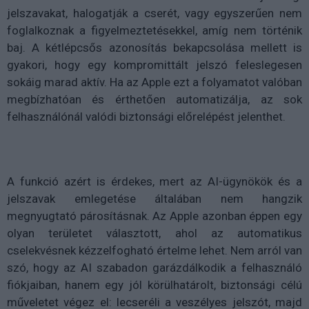
jelszavakat, halogatják a cserét, vagy egyszerűen nem
foglalkoznak a figyelmeztetésekkel, amíg nem történik
baj. A kétlépcsős azonosítás bekapcsolása mellett is
gyakori, hogy egy kompromittált jelszó feleslegesen
sokáig marad aktív. Ha az Apple ezt a folyamatot valóban
megbízhatóan és érthetően automatizálja, az sok
felhasználónál valódi biztonsági előrelépést jelenthet.
A funkció azért is érdekes, mert az AI-ügynökök és a
jelszavak emlegetése általában nem hangzik
megnyugtató párosításnak. Az Apple azonban éppen egy
olyan területet választott, ahol az automatikus
cselekvésnek kézzelfogható értelme lehet. Nem arról van
szó, hogy az AI szabadon garázdálkodik a felhasználó
fiókjaiban, hanem egy jól körülhatárolt, biztonsági célú
műveletet végez el: lecseréli a veszélyes jelszót, majd