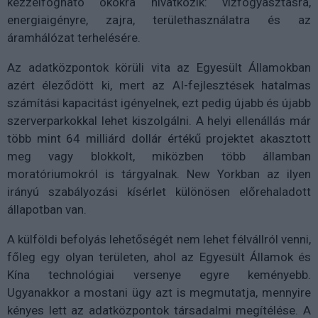
kézzelfogható okokra hivatkozik: vízfogyasztásra,
energiaigényre, zajra, területhasználatra és az
áramhálózat terhelésére.
Az adatközpontok körüli vita az Egyesült Államokban
azért éleződött ki, mert az AI-fejlesztések hatalmas
számítási kapacitást igényelnek, ezt pedig újabb és újabb
szerverparkokkal lehet kiszolgálni. A helyi ellenállás már
több mint 64 milliárd dollár értékű projektet akasztott
meg vagy blokkolt, miközben több államban
moratóriumokról is tárgyalnak. New Yorkban az ilyen
irányú szabályozási kísérlet különösen előrehaladott
állapotban van.
A külföldi befolyás lehetőségét nem lehet félvállról venni,
főleg egy olyan területen, ahol az Egyesült Államok és
Kína technológiai versenye egyre keményebb.
Ugyanakkor a mostani ügy azt is megmutatja, mennyire
kényes lett az adatközpontok társadalmi megítélése. A