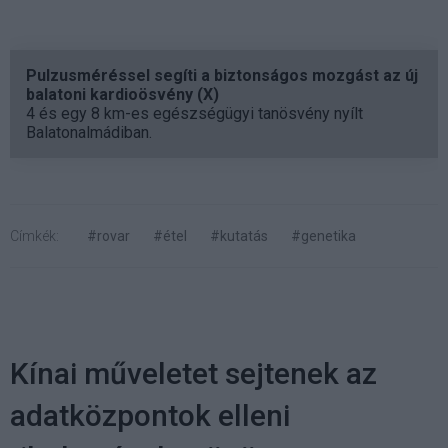
Pulzusméréssel segíti a biztonságos mozgást az új
balatoni kardioösvény (X)
4 és egy 8 km-es egészségügyi tanösvény nyílt
Balatonalmádiban.
Címkék:
#rovar
#étel
#kutatás
#genetika
Kínai műveletet sejtenek az
adatközpontok elleni