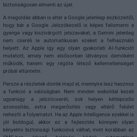
biztonságosan elmenti az újat.
A megoldás abban is eltér a Google jelenlegi eszközeitől,
hogy bár a Google Jelszókezelő is képes felismerni a
gyenge vagy kiszivárgott jelszavakat, a Gemini jelenleg
nem cseréli le automatikusan ezeket a felhasználó
helyett. Az Apple így egy olyan gyakorlati AI-funkciót
mutatott, amely nem elsősorban látványos demóként
működik, hanem egy régóta létező kellemetlenséget
próbál eltüntetni.
Persze a részletek döntik majd el, mennyire lesz hasznos
a funkció a valóságban. Nem minden weboldal kezeli
ugyanúgy a jelszócserét, sok helyen kétlépcsős
azonosítás, extra megerősítés vagy eltérő felület
nehezíti a folyamatot. Ha az Apple Intelligence ezekkel is
jól boldogul, akkor ez a fejlesztés könnyen olyan
kényelmi biztonsági funkcióvá válhat, mint korábban az