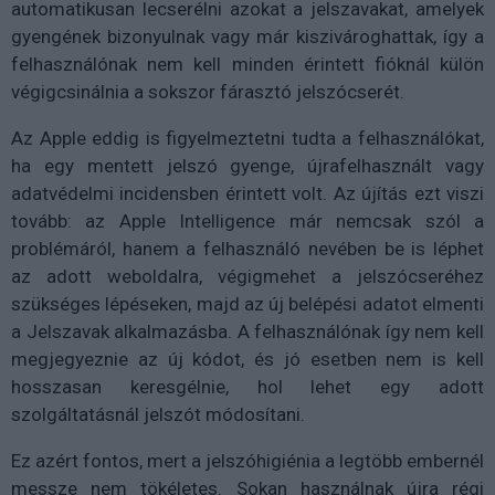
automatikusan lecserélni azokat a jelszavakat, amelyek
gyengének bizonyulnak vagy már kiszivároghattak, így a
felhasználónak nem kell minden érintett fióknál külön
végigcsinálnia a sokszor fárasztó jelszócserét.
Az Apple eddig is figyelmeztetni tudta a felhasználókat,
ha egy mentett jelszó gyenge, újrafelhasznált vagy
adatvédelmi incidensben érintett volt. Az újítás ezt viszi
tovább: az Apple Intelligence már nemcsak szól a
problémáról, hanem a felhasználó nevében be is léphet
az adott weboldalra, végigmehet a jelszócseréhez
szükséges lépéseken, majd az új belépési adatot elmenti
a Jelszavak alkalmazásba. A felhasználónak így nem kell
megjegyeznie az új kódot, és jó esetben nem is kell
hosszasan keresgélnie, hol lehet egy adott
szolgáltatásnál jelszót módosítani.
Ez azért fontos, mert a jelszóhigiénia a legtöbb embernél
messze nem tökéletes. Sokan használnak újra régi