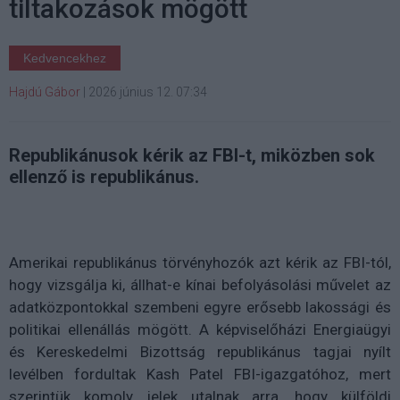
tiltakozások mögött
Kedvencekhez
Hajdú Gábor
|
2026 június 12. 07:34
Republikánusok kérik az FBI-t, miközben sok
ellenző is republikánus.
Amerikai republikánus törvényhozók azt kérik az FBI-tól,
hogy vizsgálja ki, állhat-e kínai befolyásolási művelet az
adatközpontokkal szembeni egyre erősebb lakossági és
politikai ellenállás mögött. A képviselőházi Energiaügyi
és Kereskedelmi Bizottság republikánus tagjai nyílt
levélben fordultak Kash Patel FBI-igazgatóhoz, mert
szerintük komoly jelek utalnak arra, hogy külföldi