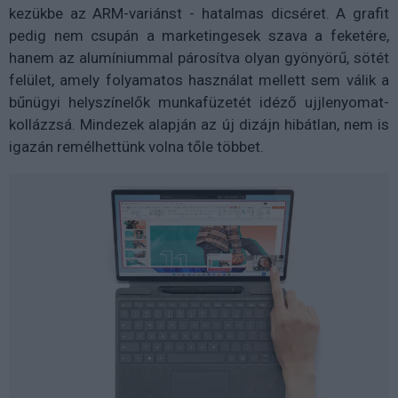
kezükbe az ARM-variánst - hatalmas dicséret. A grafit
pedig nem csupán a marketingesek szava a feketére,
hanem az alumíniummal párosítva olyan gyönyörű, sötét
felület, amely folyamatos használat mellett sem válik a
bűnügyi helyszínelők munkafüzetét idéző ujjlenyomat-
kollázzsá. Mindezek alapján az új dizájn hibátlan, nem is
igazán remélhettünk volna tőle többet.