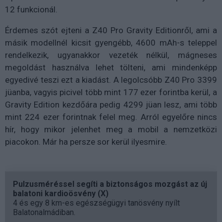
12 funkcionál.
Érdemes szót ejteni a Z40 Pro Gravity Editionről, ami a
másik modellnél kicsit gyengébb, 4600 mAh-s teleppel
rendelkezik, ugyanakkor vezeték nélkül, mágneses
megoldást használva lehet tölteni, ami mindenképp
egyedivé teszi ezt a kiadást. A legolcsóbb Z40 Pro 3399
jüanba, vagyis picivel több mint 177 ezer forintba kerül, a
Gravity Edition kezdőára pedig 4299 jüan lesz, ami több
mint 224 ezer forintnak felel meg. Arról egyelőre nincs
hír, hogy mikor jelenhet meg a mobil a nemzetközi
piacokon. Már ha persze sor kerül ilyesmire.
Pulzusméréssel segíti a biztonságos mozgást az új
balatoni kardioösvény (X)
4 és egy 8 km-es egészségügyi tanösvény nyílt
Balatonalmádiban.