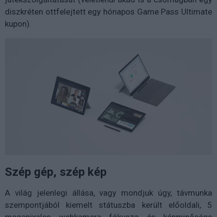
diszkréten ottfelejtett egy hónapos Game Pass Ultimate
kupon).
Szép gép, szép kép
A világ jelenlegi állása, vagy mondjuk úgy, távmunka
szempontjából kiemelt státuszba került előoldali, 5
megapixeles webkamera fókusza és képminősége