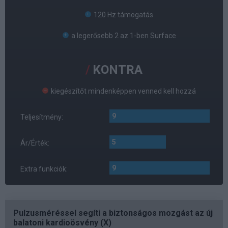
120 Hz támogatás
a legerősebb 2 az 1-ben Surface
KONTRA
kiegészítőt mindenképpen venned kell hozzá
9
Teljesítmény:
5
Ár/Érték:
9
Extra funkciók:
Pulzusméréssel segíti a biztonságos mozgást az új
balatoni kardioösvény (X)