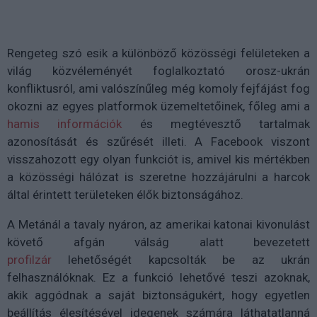
Rengeteg szó esik a különböző közösségi felületeken a
világ közvéleményét foglalkoztató orosz-ukrán
konfliktusról, ami valószínűleg még komoly fejfájást fog
okozni az egyes platformok üzemeltetőinek, főleg ami a
hamis információk
és megtévesztő tartalmak
azonosítását és szűrését illeti. A Facebook viszont
visszahozott egy olyan funkciót is, amivel kis mértékben
a közösségi hálózat is szeretne hozzájárulni a harcok
által érintett területeken élők biztonságához.
A Metánál a tavaly nyáron, az amerikai katonai kivonulást
követő afgán válság alatt bevezetett
profilzár
lehetőségét kapcsolták be az ukrán
felhasználóknak. Ez a funkció lehetővé teszi azoknak,
akik aggódnak a saját biztonságukért, hogy egyetlen
beállítás élesítésével idegenek számára láthatatlanná