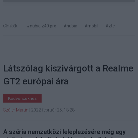
Címkék:
#nubia z40 pro
#nubia
#mobil
#zte
Látszólag kiszivárgott a Realme
GT2 európai ára
Kedvencekhez
Száler Martin
|
2022 február 25. 18:28
A széria nemzetközi leleplezésére még egy