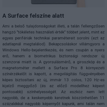
A Surface felszíne alatt
Ami a belső tulajdonságokat illeti, a talán fellengzősen
hangzó "tökéletes használati érték" többet jelent, mint az
egyes perifériák technikai paramétereit sorolni (ezt az
adatlapnál megtalálod). Bekapcsoláskor villámgyors a
Windows Hello-bejelentkezés, és nem csupán a nyers
erő, hanem a biometrikus biztonsági rendszer új
szenzorai miatt is. A gyorsulásmérő, a giroszkóp és a
magnetométer mellett a Surface Pro 8 környezeti
színérzékelőt is kapott, a megvilágítás függvényében
képes biztosítani az új, immár 13 colos, 120 Hz-es
kijelző meggyőző (és az előző modellhez képest
pontosabb) színhelyességét. Az eszköz nem lett
nagyobb, de a keskenyebb keretnek köszönhetően 11
százalékkal nagyobb képernyőt kapunk, ami talán nem