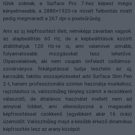
tűnik soknak, a Surface Pro 7-hez képest mégis
kényelmesebb, a 2880×1920-ra növelt felbontás miatt
pedig megmaradt a 267 dpi-s pixelsűrűség.
Ami az új képfrissítést illeti, némiképp zavarban vagyok:
az alapbeállítás 60 Hz, de a képbeállítások között
átállíthatjuk 120 Hz-re is, ami valamivel simább,
folyamatosabb mozgásokat tesz lehetővé.
Olyasvalakinek, aki nem csupán önfeledt csillámos-
szivárványos firkálgatással tudja tesztelni az új,
karcsúbb, taktilis visszajelzéseket adó Surface Slim Pen
2-t, hanem professzionális szinten használja munkához,
rajzoláshoz is, valószínűleg tényleg számít a lecsökkent
válaszidő, de általános használat mellett nem ad
annyival többet, ami ellensúlyozná a magasabb
képfrissítéssel csökkenő (egyébként akár 16 órás)
üzemidőt. Valószínűleg majd a később érkező dinamikus
képfrissítés lesz az arany középút.