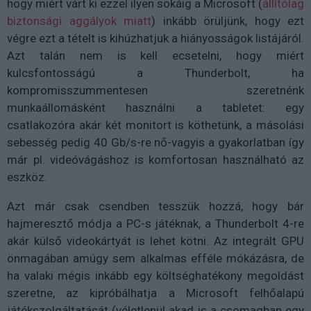
hogy miért várt ki ezzel ilyen sokáig a Microsoft (
állítólag
biztonsági aggályok miatt
) inkább örüljünk, hogy ezt
végre ezt a tételt is kihúzhatjuk a hiányosságok listájáról.
Azt talán nem is kell ecsetelni, hogy miért
kulcsfontosságú a Thunderbolt, ha
kompromisszummentesen szeretnénk
munkaállomásként használni a tabletet: egy
csatlakozóra akár két monitort is köthetünk, a másolási
sebesség pedig 40 Gb/s-re nő-vagyis a gyakorlatban így
már pl. videóvágáshoz is komfortosan használható az
eszköz.
Azt már csak csendben tesszük hozzá, hogy bár
hajmeresztő módja a PC-s játéknak, a Thunderbolt 4-re
akár külső videokártyát is lehet kötni. Az integrált GPU
önmagában amúgy sem alkalmas efféle mókázásra, de
ha valaki mégis inkább egy költséghatékony megoldást
szeretne, az kipróbálhatja a Microsoft felhőalapú
játékszolgáltatását (véletlenül akad is a csomagban egy