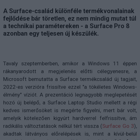
A Surface-család különféle termékvonalainak
fejlődése bár töretlen, ez nem mindig mutat túl
a technikai paramétereken - a Surface Pro 8
azonban egy teljesen új készülék.
Tavaly szeptemberben, amikor a Windows 11 éppen
rákanyarodott a megjelenés előtti célegyenesre, a
Microsoft bemutatta a Surface termékcsalád új tagjait,
2022-es verzióra frissítve ezzel "a tökéletes Windows-
élmény" víziót. A prezentáció legnagyobb meglepetését
hozó új belépő, a Surface Laptop Studio mellett a régi
kedves ismerősöket is megérte figyelni, mert bár volt,
amelyik kötelezően kigyúrt hardverrel felfrissítve, ám
radikális változtatások nélkül tért vissza (
Surface Go 3
),
akadtak látványos előrelépések is, mint a kívül-belül