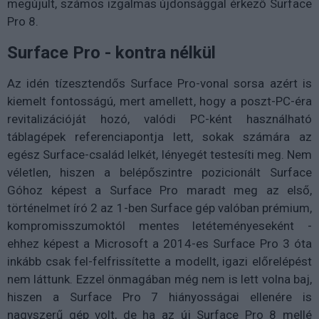
megújult, számos izgalmas újdonsággal érkező Surface
Pro 8.
Surface Pro - kontra nélkül
Az idén tízesztendős Surface Pro-vonal sorsa azért is
kiemelt fontosságú, mert amellett, hogy a poszt-PC-éra
revitalizációját hozó, valódi PC-ként használható
táblagépek referenciapontja lett, sokak számára az
egész Surface-család lelkét, lényegét testesíti meg. Nem
véletlen, hiszen a belépőszintre pozicionált Surface
Góhoz képest a Surface Pro maradt meg az első,
történelmet író 2 az 1-ben Surface gép valóban prémium,
kompromisszumoktól mentes letéteményeseként -
ehhez képest a Microsoft a 2014-es Surface Pro 3 óta
inkább csak fel-felfrissítette a modellt, igazi előrelépést
nem láttunk. Ezzel önmagában még nem is lett volna baj,
hiszen a Surface Pro 7 hiányosságai ellenére is
nagyszerű gép volt, de ha az új Surface Pro 8 mellé