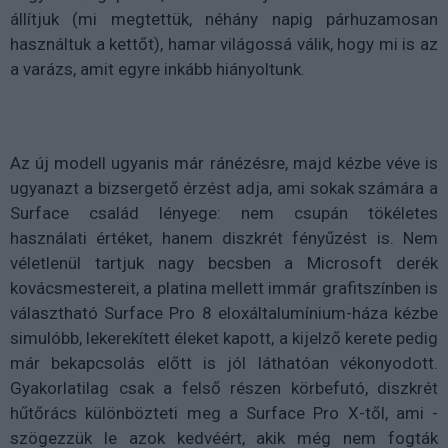
állítjuk (mi megtettük, néhány napig párhuzamosan
használtuk a kettőt), hamar világossá válik, hogy mi is az
a varázs, amit egyre inkább hiányoltunk.
Az új modell ugyanis már ránézésre, majd kézbe véve is
ugyanazt a bizsergető érzést adja, ami sokak számára a
Surface család lényege: nem csupán tökéletes
használati értéket, hanem diszkrét fényűzést is. Nem
véletlenül tartjuk nagy becsben a Microsoft derék
kovácsmestereit, a platina mellett immár grafitszínben is
választható Surface Pro 8 eloxáltalumínium-háza kézbe
simulóbb, lekerekített éleket kapott, a kijelző kerete pedig
már bekapcsolás előtt is jól láthatóan vékonyodott.
Gyakorlatilag csak a felső részen körbefutó, diszkrét
hűtőrács különbözteti meg a Surface Pro X-től, ami -
szögezzük le azok kedvéért, akik még nem fogták