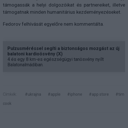
támogassák a helyi dolgozóikat és partnereiket, illetve
támogatnak minden humanitárius kezdeményezéseket.
Fedorov felhívását egyelőre nem kommentálta.
Pulzusméréssel segíti a biztonságos mozgást az új
balatoni kardioösvény (X)
4 és egy 8 km-es egészségügyi tanösvény nyílt
Balatonalmádiban.
Címkék:
#ukrajna
#apple
#iphone
#app store
#tim
cook