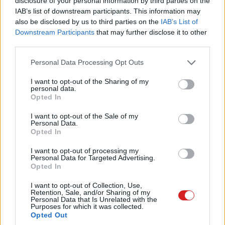
disclosure of your personal information by third parties on the
16 GB RAM, 128 GB-1 TB SSD) - itthon ebben az öt
IAB’s list of downstream participants. This information may
változatban kerül forgalomba:
also be disclosed by us to third parties on the
IAB’s List of
Downstream Participants
that may further disclose it to other
Intel Core i5, 8 GB RAM, 128 GB SSD (platina színben)
third parties.
Intel Core i5, 8 GB RAM, 256 GB SSD (platina és grafit
Please note that this website/app uses one or more Google
Personal Data Processing Opt Outs
services and may gather and store information including but
színben)
not limited to your visit or usage behaviour. You may click to
I want to opt-out of the Sharing of my
personal data.
Intel Core i5, 16 GB RAM, 256 GB SSD (platina és grafit
grant or deny consent to Google and its third-party tags to
Opted In
use your data for below specified purposes in below Google
színben)
consent section.
I want to opt-out of the Sale of my
Intel Core i7, 16 GB RAM, 256 GB SSD (platina
Personal Data.
Opted In
színben)
Intel Core i7, 16 GB RAM, 512 GB SSD (platina
I want to opt-out of processing my
Personal Data for Targeted Advertising.
színben)
Opted In
Viszont bár külön megvásárolható, gyakorlatilag
I want to opt-out of Collection, Use,
Retention, Sale, and/or Sharing of my
alapvető része a Surface Pro 8 szettnek a korábban már
Personal Data that Is Unrelated with the
Purposes for which it was collected.
többször is méltatott, kiváló Surface Pro Signature
Opted Out
billentyűzet (vagy a Surface Pro X Keyboard, mellyel