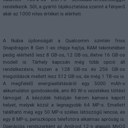
rendelkezik. Sőt, a gyártó tájékoztatása szerint a fényerő
akár az 1000 nites értéket is elérheti.
A Nubia újdonságát a Qualcomm szintén friss
Snapdragon 8 Gen 1-es chipje hajtja, RAM tekintetében
pedig elérhető lesz 8 GB-os, 12 GB-os, illetve 16 GB-os
modell is. Tárhely kapcsán még több opció áll
rendelkezésre, hiszen a 128 GB-os és 256 GB-os
megoldások mellett lesz 512 GB-os, de még 1 TB-os is.
A megfelelő energiaellátásáról egy 5000 mAh-s
akkumulátor gondoskodik, ami 80 W-s vezetékes töltést
támogat. A készülék hátulján három kamera kapott
helyet, melyek közül a legnagyobb 64 MP-s. Emellett
található még egy 50 MP-s széles látószögű lencse, és
egy 8 MP-s, periszkópos telefotóra alkalmas apróság is.
Operációs rendszerként az Android 12-n alapuló MyOS