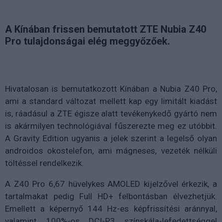
A Kínában frissen bemutatott ZTE Nubia Z40
Pro tulajdonságai elég meggyőzőek.
Hivatalosan is bemutatkozott Kínában a Nubia Z40 Pro,
ami a standard változat mellett kap egy limitált kiadást
is, ráadásul a ZTE égisze alatt tevékenykedő gyártó nem
is akármilyen technológiával fűszerezte meg ez utóbbit.
A Gravity Edition ugyanis a jelek szerint a legelső olyan
androidos okostelefon, ami mágneses, vezeték nélküli
töltéssel rendelkezik.
A Z40 Pro 6,67 hüvelykes AMOLED kijelzővel érkezik, a
tartalmakat pedig Full HD+ felbontásban élvezhetjük.
Emellett a képernyő 144 Hz-es képfrissítési aránnyal,
valamint 100%-os DCI-P3 színskála-lefedettséggel