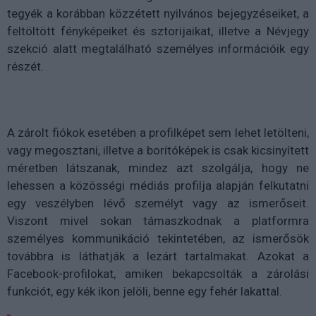
tegyék a korábban közzétett nyilvános bejegyzéseiket, a
feltöltött fényképeiket és sztorijaikat, illetve a Névjegy
szekció alatt megtalálható személyes információik egy
részét.
A zárolt fiókok esetében a profilképet sem lehet letölteni,
vagy megosztani, illetve a borítóképek is csak kicsinyített
méretben látszanak, mindez azt szolgálja, hogy ne
lehessen a közösségi médiás profilja alapján felkutatni
egy veszélyben lévő személyt vagy az ismerőseit.
Viszont mivel sokan támaszkodnak a platformra
személyes kommunikáció tekintetében, az ismerősök
továbbra is láthatják a lezárt tartalmakat. Azokat a
Facebook-profilokat, amiken bekapcsolták a zárolási
funkciót, egy kék ikon jelöli, benne egy fehér lakattal.