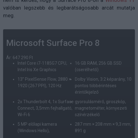
nem is kérdés, hogy a Surface Pro 8-on a
Windows 11
valóban legszebb és legbarátságosabb arcát mutatja
meg.
Microsoft Surface Pro 8
Ár: 647 290 Ft
Intel Core i7-1185G7 CPU,
16 GB RAM, 256 GB SSD
Intel Iris Xe Graphics
(cserélhető)
13” PixelSense Flow, 2880 ×
Dolby Vision, 3:2 képarány, 10
1920 (267 PPI), 120 Hz
pontos többérintéses
érintőkijelző
2x Thunderbolt 4, 1x Surface
gyorsulásmérő, giroszkóp,
Connect, 3,5mm fejhallgató,
magnetométer, környezeti
Wi-Fi 6
színérzékelő
5 MP előlapi kamera
287 mm × 208 mm × 9,3 mm,
(Windows Hello),
891 g