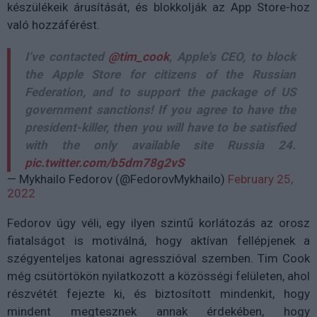
készülékeik árusítását, és blokkolják az App Store-hoz
való hozzáférést.
I’ve contacted
@tim_cook
, Apple's CEO, to block
the Apple Store for citizens of the Russian
Federation, and to support the package of US
government sanctions! If you agree to have the
president-killer, then you will have to be satisfied
with the only available site Russia 24.
pic.twitter.com/b5dm78g2vS
— Mykhailo Fedorov (@FedorovMykhailo)
February 25,
2022
Fedorov úgy véli, egy ilyen szintű korlátozás az orosz
fiatalságot is motiválná, hogy aktívan fellépjenek a
szégyenteljes katonai agresszióval szemben. Tim Cook
még csütörtökön nyilatkozott a közösségi felületen, ahol
részvétét fejezte ki, és biztosított mindenkit, hogy
mindent megtesznek annak érdekében, hogy