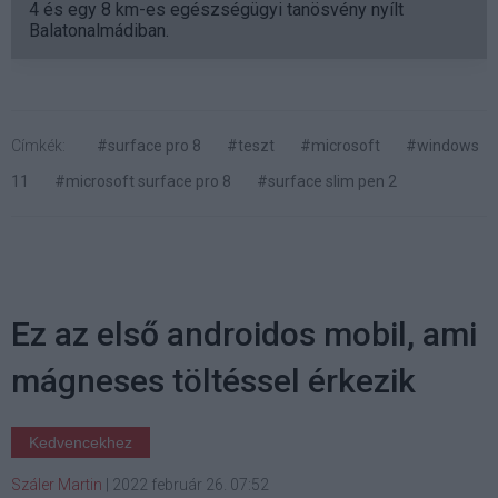
4 és egy 8 km-es egészségügyi tanösvény nyílt
Balatonalmádiban.
Címkék:
#surface pro 8
#teszt
#microsoft
#windows
11
#microsoft surface pro 8
#surface slim pen 2
Ez az első androidos mobil, ami
mágneses töltéssel érkezik
Kedvencekhez
Száler Martin
|
2022 február 26. 07:52