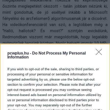
őszinte meglepetést okozott - talán jobban nézünk ki,
mint gondoltuk, de jó eséllyel inkább a Microsoft
fényelési és arcfelismerő algoritmusainak jár a dicséret.
Ha videókonferenciáról van szó, a legtöbben még a
"Halló, hallotok? És most?" szintjén evickélünk,
Redmondban viszont már megoldották, hogy legalább
gyönyörűek legyünk közben. Nyolc helyett immár 10 MP-
es a hátlapi kamera (amit a OneNote jegyzetekhez táblát
pcwplus.hu -
Do Not Process My Personal
befotózó diákok bizonyára értékelnek), de 4K-videót is
Information
rögzít. Jobb minőségűek lettek a hangszórók is (1,6 W
helyett 2 W), és a Dolby Atmos térhangzásával együtt
If you wish to opt-out of the sale, sharing to third parties, or
lényegesen szebben, erőteljesebben szólal meg minden.
processing of your personal or sensitive information for
targeted advertising by us, please use the below opt-out
A Surface Pro 8 tehát olyan eszköz, amilyennek a
section to confirm your selection. Please note that after your
opt-out request is processed you may continue seeing
Microsoft szánta: erőben és flexibilitásban mindent
interest-based ads based on personal information utilized by
nyújt, ami a Surface termékcsalád lényege. Árazása a
us or personal information disclosed to third parties prior to
prémium kategóriához igazított, de többféle
your opt-out. You may separately opt-out of the further
konfigurációval alakítható (11. generációs Intel i3-i7, 8-