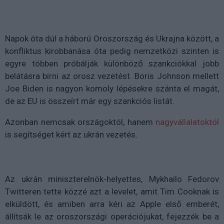
Napok óta dúl a háború Oroszország és Ukrajna között, a
konfliktus kirobbanása óta pedig nemzetközi szinten is
egyre többen próbálják különböző szankciókkal jobb
belátásra bírni az orosz vezetést. Boris Johnson mellett
Joe Biden is nagyon komoly lépésekre szánta el magát,
de az EU is összeírt már egy szankciós listát.
Azonban nemcsak országoktól, hanem
nagyvállalatoktól
is segítséget kért az ukrán vezetés.
Az ukrán miniszterelnök-helyettes, Mykhailo Fedorov
Twitteren tette közzé azt a levelet, amit Tim Cooknak is
elküldött, és amiben arra kéri az Apple első emberét,
állítsák le az oroszországi operációjukat, fejezzék be a