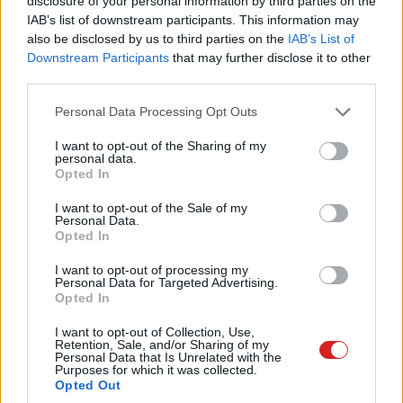
disclosure of your personal information by third parties on the
csökkenhet, ennek eredményeképp az első három hónap
IAB’s list of downstream participants. This information may
also be disclosed by us to third parties on the
IAB’s List of
során ugyanennyivel mérséklődhet az SSD-meghajtók
Downstream Participants
that may further disclose it to other
árazása is.
third parties.
Please note that this website/app uses one or more Google
Personal Data Processing Opt Outs
services and may gather and store information including but
not limited to your visit or usage behaviour. You may click to
I want to opt-out of the Sharing of my
A szakemberek felhívták a figyelmet, hogy a PC-s RAM-
personal data.
grant or deny consent to Google and its third-party tags to
okra és a NAND flash chipekre nagyjából ugyanakkora
Opted In
use your data for below specified purposes in below Google
kereslet van, de előbbi készletei normál szinten vannak,
consent section.
I want to opt-out of the Sale of my
utóbbiból pedig túlkínálat van a piacon.
Personal Data.
Opted In
A TrendForce azt jósolja, hogy 2021-ben a NAND flash
I want to opt-out of processing my
lapkák 31 százalékát használják majd fel fogyasztói
Personal Data for Targeted Advertising.
Opted In
SSD-khez, 20 százalékát üzleti SSD-khez, 41 százalékát
pedig eMMC és UFS tárhelyekhez.
I want to opt-out of Collection, Use,
Retention, Sale, and/or Sharing of my
Personal Data that Is Unrelated with the
Purposes for which it was collected.
Opted Out
Pulzusméréssel segíti a biztonságos mozgást az új