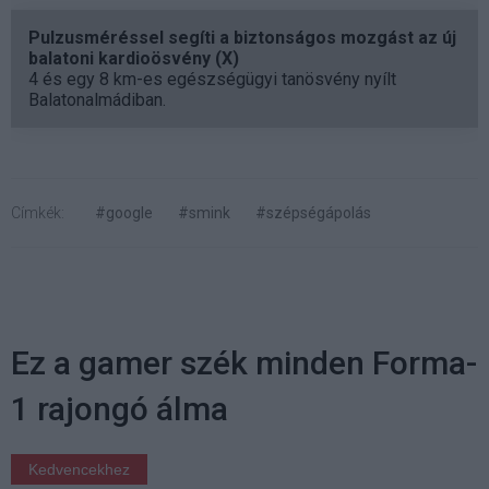
Pulzusméréssel segíti a biztonságos mozgást az új
balatoni kardioösvény (X)
4 és egy 8 km-es egészségügyi tanösvény nyílt
Balatonalmádiban.
Címkék:
#google
#smink
#szépségápolás
Ez a gamer szék minden Forma-
1 rajongó álma
Kedvencekhez