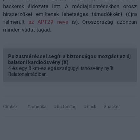
hackerek áldozata lett. A médiajelentésekben orosz
hírszerzőket említenek lehetséges támadókként (újra
felmerült
az APT29 neve
is), Oroszország azonban
minden vádat tagad.
Pulzusméréssel segíti a biztonságos mozgást az új
balatoni kardioösvény (X)
4 és egy 8 km-es egészségügyi tanösvény nyílt
Balatonalmádiban.
Címkék:
#amerika
#biztonság
#hack
#hacker