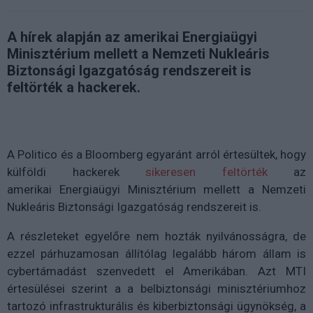
A hírek alapján az amerikai Energiaügyi
Minisztérium mellett a Nemzeti Nukleáris
Biztonsági Igazgatóság rendszereit is
feltörték a hackerek.
A Politico és a Bloomberg egyaránt arról értesültek, hogy
külföldi hackerek
sikeresen feltörték
az
amerikai Energiaügyi Minisztérium mellett a Nemzeti
Nukleáris Biztonsági Igazgatóság rendszereit is.
A részleteket egyelőre nem hozták nyilvánosságra, de
ezzel párhuzamosan állítólag legalább három állam is
cybertámadást szenvedett el Amerikában. Azt MTI
értesülései szerint a
a belbiztonsági minisztériumhoz
tartozó infrastrukturális és kiberbiztonsági ügynökség, a