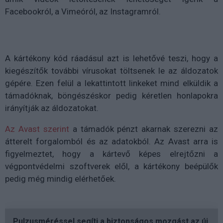
Facebookról, a Vimeóról, az Instagramról.
A kártékony kód ráadásul azt is lehetővé teszi, hogy a
kiegészítők további vírusokat töltsenek le az áldozatok
gépére. Ezen felül a lekattintott linkeket mind elküldik a
támadóknak, böngészéskor pedig kéretlen honlapokra
irányítják az áldozatokat.
Az Avast szerint
a támadók pénzt akarnak szerezni az
átterelt forgalomból és az adatokból. Az Avast arra is
figyelmeztet, hogy a kártevő képes elrejtőzni a
végpontvédelmi szoftverek elől, a kártékony beépülők
pedig még mindig elérhetőek.
Pulzusméréssel segíti a biztonságos mozgást az új