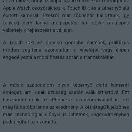
arra utalnak, hogy az Apple újabb funkciókat fontolgat az
Apple Watch okosórákhoz: a Touch ID-t és a képernyő alá
épített kamerát. Ezekről már többször hallottunk, így
tényleg nem lenne meglepetés, ha idővel meglépné
valamelyik fejlesztést a vállalat.
A Touch ID-t az oldalsó gombba építenék, praktikus
módon segítene azonosítani a viselőjét vagy éppen
engedélyezni a mobilfizetés során a tranzakciókat.
A másik szabadalom olyan képernyő alatti kamerát
emleget, ami csak szükség esetén válik láthatóvá. Ezt
hasznosíthatnák az iPhone-ok szenzorsávjánál is, ott
még láthatóbb lenne az eredmény. A kétrétegű kijelzőnek
más technológiai előnyei is lehetnek, végeredményben
pedig nőhet az üzemidő.