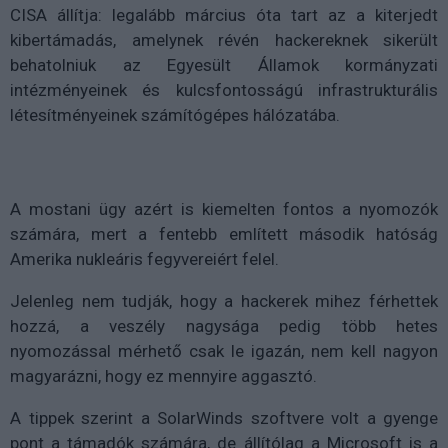
CISA állítja: l
egalább március óta tart az a kiterjedt
kibertámadás, amelynek révén hackereknek sikerült
behatolniuk az Egyesült Államok kormányzati
intézményeinek és kulcsfontosságú infrastrukturális
létesítményeinek számítógépes hálózatába.
A mostani ügy azért is kiemelten fontos a nyomozók
számára, mert a fentebb említett második hatóság
Amerika nukleáris fegyvereiért felel.
Jelenleg nem tudják, hogy a hackerek mihez férhettek
hozzá, a veszély nagysága pedig több hetes
nyomozással mérhető csak le igazán, nem kell nagyon
magyarázni, hogy ez mennyire aggasztó.
A tippek szerint a SolarWinds szoftvere volt a gyenge
pont a támadók számára, de állítólag a Microsoft is a