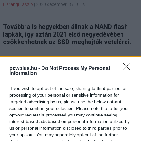
Harangi László
|
2020 december 18. 10:19
Továbbra is hegyekben állnak a NAND flash
lapkák, így aztán 2021 első negyedévében
csökkenhetnek az SSD-meghajtók vételárai.
pcwplus.hu -
Do Not Process My Personal
A jelentések szerint a jövőben is meglehetősen nagy
Information
készletekben állnak majd rendelkezésre a NAND flash
lapkák, így a túlkínálat ahhoz vezethet 2021 elején, hogy
If you wish to opt-out of the sale, sharing to third parties, or
processing of your personal or sensitive information for
csökkennek az SSD-meghajtók vételárai. Megy a
targeted advertising by us, please use the below opt-out
találgatás, hogy mikor éri meg újat venni: vajon az ünnepi
section to confirm your selection. Please note that after your
akciók a kedvezőbbek vagy pedig jövőre még többet
opt-out request is processed you may continue seeing
csökken majd az ilyen adattárolók ára?
interest-based ads based on personal information utilized by
us or personal information disclosed to third parties prior to
A TrendForce elemzői szerint
2021 első negyedévében a
your opt-out. You may separately opt-out of the further
NAND flash chipek átlagára 10-15 százalékkal