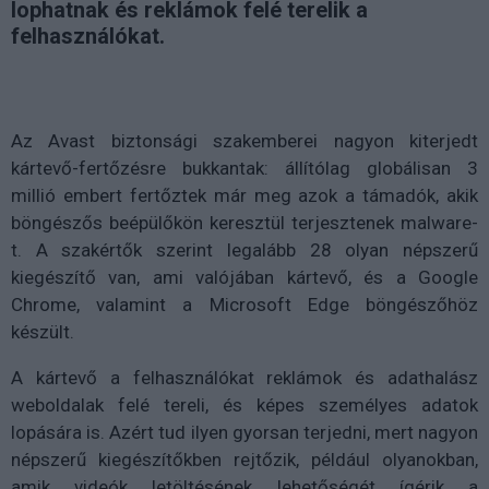
lophatnak és reklámok felé terelik a
felhasználókat.
Az Avast biztonsági szakemberei nagyon kiterjedt
kártevő-fertőzésre bukkantak: állítólag globálisan 3
millió embert fertőztek már meg azok a támadók, akik
böngészős beépülőkön keresztül terjesztenek malware-
t. A szakértők szerint legalább 28 olyan népszerű
kiegészítő van, ami valójában kártevő, és a Google
Chrome, valamint a Microsoft Edge böngészőhöz
készült.
A kártevő a felhasználókat reklámok és adathalász
weboldalak felé tereli, és képes személyes adatok
lopására is. Azért tud ilyen gyorsan terjedni, mert nagyon
népszerű kiegészítőkben rejtőzik, például olyanokban,
amik videók letöltésének lehetőségét ígérik a