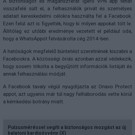
A biztonságot és magánszférát ígérő VPN app tehát
visszafelé sült el, a felhasználók privát és személyes
adatait kereskedelmi célokra használta fel a Facebook.
Ezen felül azt is figyelték, hogy ki milyen appokat tölt le.
Állítólag ez utóbbi eredménye vezetett el például oda,
hogy a WhatsAppot felvásárolta cég 2014-ben.
A hatóságok megfelelő büntetést szeretnének kiszabni a
Facebookra. A közösségi óriás azonban azzal védekezik,
hogy sosem titkolta a begyűjtött információk listáját és
annak felhasználási módját.
A Facebook tavaly végül nyugdíjazta az Onavo Protect
appot, azt ugyanis már túl nagy felháborodás vette körül
a kémkedési botrány miatt.
Pulzusméréssel segíti a biztonságos mozgást az új
balatoni kardioösvény (X)