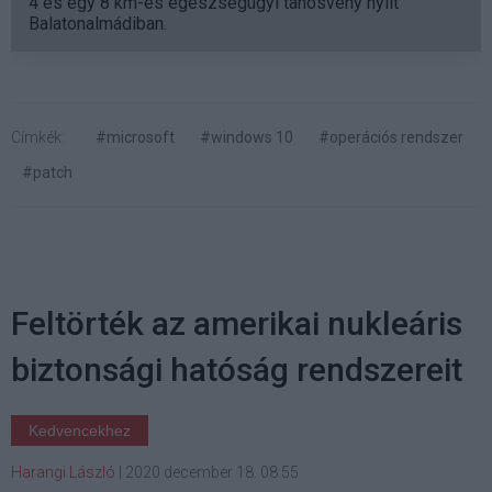
4 és egy 8 km-es egészségügyi tanösvény nyílt
Balatonalmádiban.
Címkék:
#microsoft
#windows 10
#operációs rendszer
#patch
Feltörték az amerikai nukleáris
biztonsági hatóság rendszereit
Kedvencekhez
Harangi László
|
2020 december 18. 08:55