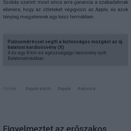
Szokás szerint most sincs arra garancia a szabadalmak
ellenére, hogy az ötleteket végigviszi az Apple, és azok
tényleg megjelennek egy kész termékben.
Pulzusméréssel segíti a biztonságos mozgást az új
balatoni kardioösvény (X)
4 és egy 8 km-es egészségügyi tanösvény nyílt
Balatonalmádiban.
Címkék:
#apple watch
#apple
#okosóra
Figyelmeztet az erőszakos