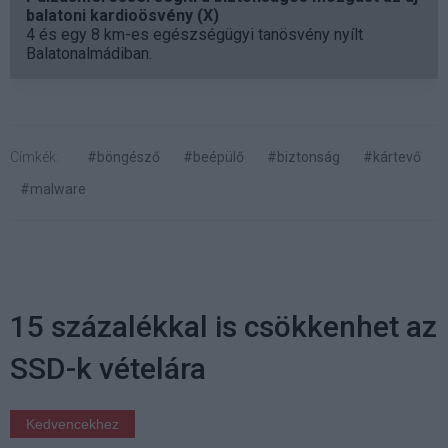
balatoni kardioösvény (X)
4 és egy 8 km-es egészségügyi tanösvény nyílt
Balatonalmádiban.
Címkék:
#böngésző
#beépülő
#biztonság
#kártevő
#malware
15 százalékkal is csökkenhet az
SSD-k vételára
Kedvencekhez