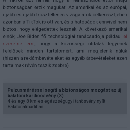
A TikTok azt reméli, hogy a felhasználók ettől majd
biztonságban érzik magukat. Az amerikai és az európai,
újabb és újabb trösztellenes vizsgálatok célkeresztjében
azonban a TikTok is ott van, és a hatóságok ennyivel nem
biztos, hogy elégedettek lesznek. A következő amerikai
elnök, Joe Biden fő technológiai tanácsadója például
el
szeretné érni
, hogy a közösségi oldalak legyenek
felelősek minden tartalomért, ami megjelenik náluk
(hiszen a reklámbevételeket és egyéb árbevételeket ezen
tartalmak révén teszik zsebre).
Pulzusméréssel segíti a biztonságos mozgást az új
balatoni kardioösvény (X)
4 és egy 8 km-es egészségügyi tanösvény nyílt
Balatonalmádiban.