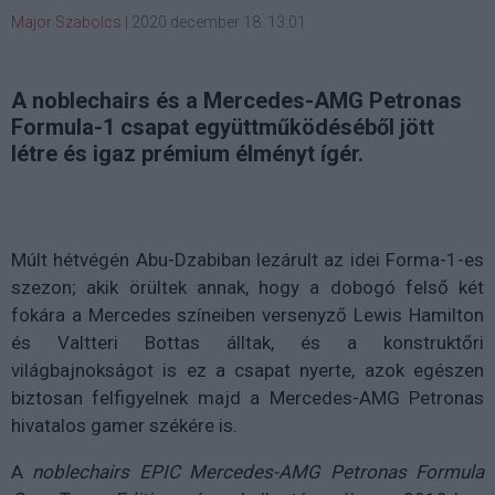
Major Szabolcs
|
2020 december 18. 13:01
A noblechairs és a Mercedes-AMG Petronas
Formula-1 csapat együttműködéséből jött
létre és igaz prémium élményt ígér.
Múlt hétvégén Abu-Dzabiban lezárult az idei Forma-1-es
szezon; akik örültek annak, hogy a dobogó felső két
fokára a Mercedes színeiben versenyző Lewis Hamilton
és Valtteri Bottas álltak, és a konstruktőri
világbajnokságot is ez a csapat nyerte, azok egészen
biztosan felfigyelnek majd a Mercedes-AMG Petronas
hivatalos gamer székére is.
A
noblechairs EPIC Mercedes-AMG Petronas Formula