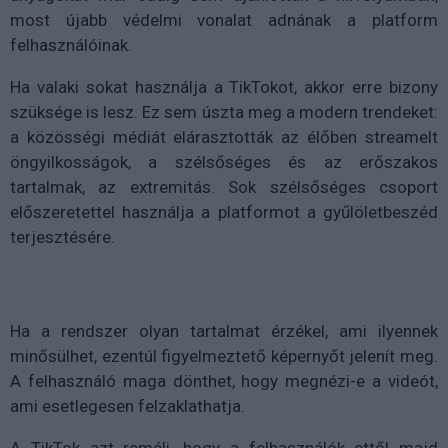
most újabb védelmi vonalat adnának a platform
felhasználóinak.
Ha valaki sokat használja a TikTokot, akkor erre bizony
szüksége is lesz. Ez sem úszta meg a modern trendeket:
a közösségi médiát elárasztották az élőben streamelt
öngyilkosságok, a szélsőséges és az erőszakos
tartalmak, az extremitás. Sok szélsőséges csoport
előszeretettel használja a platformot a gyűlöletbeszéd
terjesztésére.
Ha a rendszer olyan tartalmat érzékel, ami ilyennek
minősülhet, ezentúl figyelmeztető képernyőt jelenít meg.
A felhasználó maga dönthet, hogy megnézi-e a videót,
ami esetlegesen felzaklathatja.