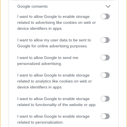
balatoni kardioösvény (X)
Google consents
4 és egy 8 km-es egészségügyi tanösvény nyílt
Balatonalmádiban.
I want to allow Google to enable storage
related to advertising like cookies on web or
device identifiers in apps.
I want to allow my user data to be sent to
Címkék:
#ssd
#adattárolás
#adattároló
#pc
Google for online advertising purposes.
I want to allow Google to send me
personalized advertising.
I want to allow Google to enable storage
Kijavította a Windows 10 egyik
related to analytics like cookies on web or
device identifiers in apps.
kellemetlen hibáját a Microsoft
I want to allow Google to enable storage
related to functionality of the website or app.
Kedvencekhez
I want to allow Google to enable storage
Harangi László
|
2020 december 18. 11:59
related to personalization.