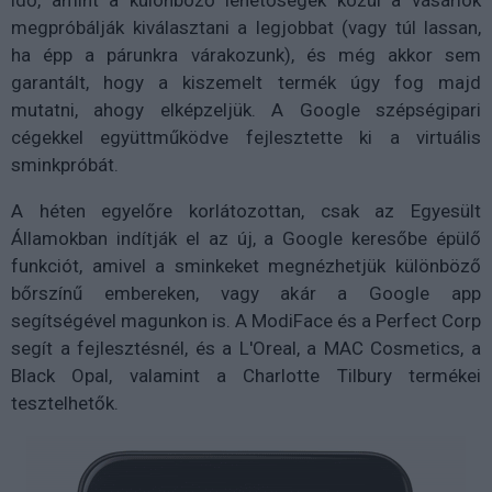
idő, amint a különböző lehetőségek közül a vásárlók
megpróbálják kiválasztani a legjobbat (vagy túl lassan,
ha épp a párunkra várakozunk), és még akkor sem
garantált, hogy a kiszemelt termék úgy fog majd
mutatni, ahogy elképzeljük. A Google szépségipari
cégekkel együttműködve fejlesztette ki a virtuális
sminkpróbát.
A héten egyelőre korlátozottan, csak az Egyesült
Államokban indítják el az új, a Google keresőbe épülő
funkciót, amivel a sminkeket megnézhetjük különböző
bőrszínű embereken, vagy akár a Google app
segítségével magunkon is. A ModiFace és a Perfect Corp
segít a fejlesztésnél, és a L'Oreal, a MAC Cosmetics, a
Black Opal, valamint a Charlotte Tilbury termékei
tesztelhetők.