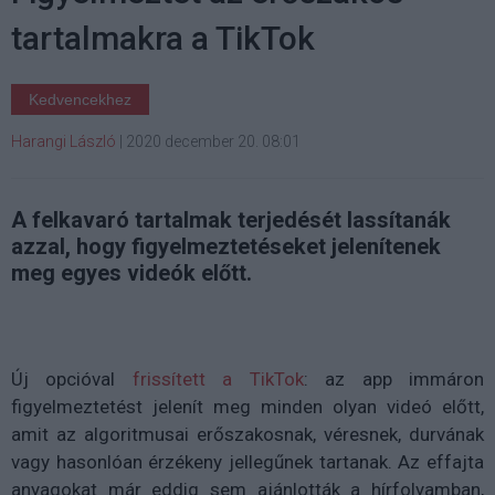
tartalmakra a TikTok
Kedvencekhez
Harangi László
|
2020 december 20. 08:01
A felkavaró tartalmak terjedését lassítanák
azzal, hogy figyelmeztetéseket jelenítenek
meg egyes videók előtt.
Új opcióval
frissített a TikTok
: az app immáron
figyelmeztetést jelenít meg minden olyan videó előtt,
amit az algoritmusai erőszakosnak, véresnek, durvának
vagy hasonlóan érzékeny jellegűnek tartanak. Az effajta
anyagokat már eddig sem ajánlották a hírfolyamban,