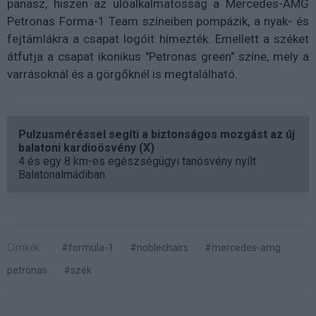
panasz, hiszen az ülőalkalmatosság a Mercedes-AMG
Petronas Forma-1 Team színeiben pompázik, a nyak- és
fejtámlákra a csapat logóit hímezték. Emellett a széket
átfutja a csapat ikonikus "Petronas green" színe, mely a
varrásoknál és a görgőknél is megtalálható.
Pulzusméréssel segíti a biztonságos mozgást az új
balatoni kardioösvény (X)
4 és egy 8 km-es egészségügyi tanösvény nyílt
Balatonalmádiban.
Címkék:
#formula-1
#noblechairs
#mercedes-amg
petronas
#szék