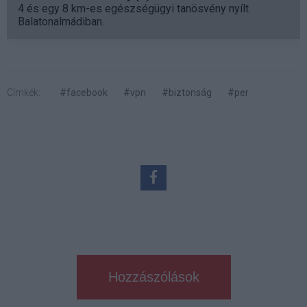
4 és egy 8 km-es egészségügyi tanösvény nyílt
Balatonalmádiban.
Címkék:
#facebook
#vpn
#biztonság
#per
Hozzászólások