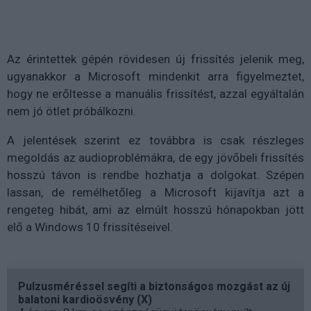
Az érintettek gépén rövidesen új frissítés jelenik meg,
ugyanakkor a Microsoft mindenkit arra figyelmeztet,
hogy ne erőltesse a manuális frissítést, azzal egyáltalán
nem jó ötlet próbálkozni.
A jelentések szerint ez továbbra is csak részleges
megoldás az audioproblémákra, de egy jövőbeli frissítés
hosszú távon is rendbe hozhatja a dolgokat. Szépen
lassan, de remélhetőleg a Microsoft kijavítja azt a
rengeteg hibát, ami az elmúlt hosszú hónapokban jött
elő a Windows 10 frissítéseivel.
Pulzusméréssel segíti a biztonságos mozgást az új
balatoni kardioösvény (X)