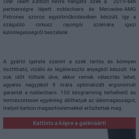
One Team Edition
névre hallgató szék a 2019-ben
partnerségre lépett noblechairs és Mercedes-AMG
Petronas szoros együttműködésében készült, így a
száguldó cirkusz rajongói számára igazi
különlegességről beszélünk.
A gyártó ígérete szerint a szék tartós és könnyen
tisztítható, vízálló és légáteresztó anyagból készült. Ha
sok időt töltünk ülve, akkor remek választás lehet,
ugyanis nagyjából 9 órára optimalizált ergonómiát
garantál a noblechairs. 150 kilogrammig terhelhető és
természetesen egyénileg állíthatjuk az ülésmagasságot,
melyet karbon magasítóelemekkel erősítettek meg.
Kattints a képre a galériáért!