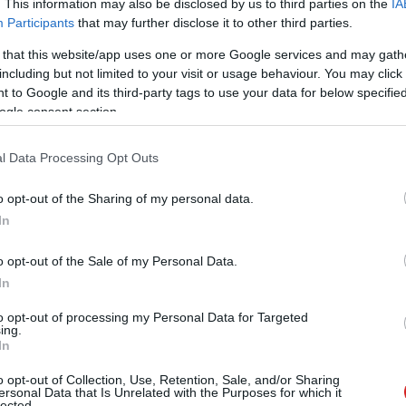
. This information may also be disclosed by us to third parties on the
IA
Participants
that may further disclose it to other third parties.
#hbo max
#max
#disney+
 that this website/app uses one or more Google services and may gath
including but not limited to your visit or usage behaviour. You may click 
 to Google and its third-party tags to use your data for below specifi
ogle consent section.
Tetszik
l Data Processing Opt Outs
o opt-out of the Sharing of my personal data.
In
zászólások
o opt-out of the Sale of my Personal Data.
In
ül az ASUS
to opt-out of processing my Personal Data for Targeted
ing.
In
o opt-out of Collection, Use, Retention, Sale, and/or Sharing
ersonal Data that Is Unrelated with the Purposes for which it
lected.