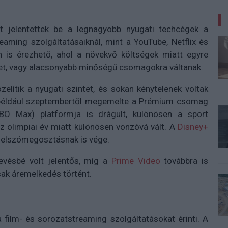
t jelentettek be a legnagyobb nyugati techcégek a
eaming szolgáltatásaiknál, mint a YouTube, Netflix és
is érezhető, ahol a növekvő költségek miatt egyre
ket, vagy alacsonyabb minőségű csomagokra váltanak.
lítik a nyugati szintet, és sokan kénytelenek voltak
éldául szeptembertől megemelte a Prémium csomag
O Max) platformja is drágult, különösen a sport
z olimpiai év miatt különösen vonzóvá vált. A
Disney+
 jelszómegosztásnak is vége.
evésbé volt jelentős, míg a
Prime Video
továbbra is
sak áremelkedés történt.
ilm- és sorozatstreaming szolgáltatásokat érinti. A