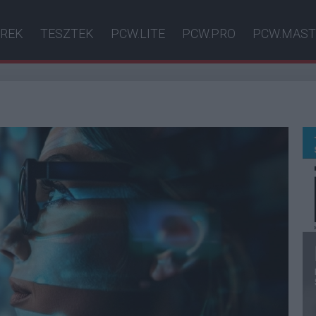
ÍREK
TESZTEK
PCW.LITE
PCW.PRO
PCW.MAST