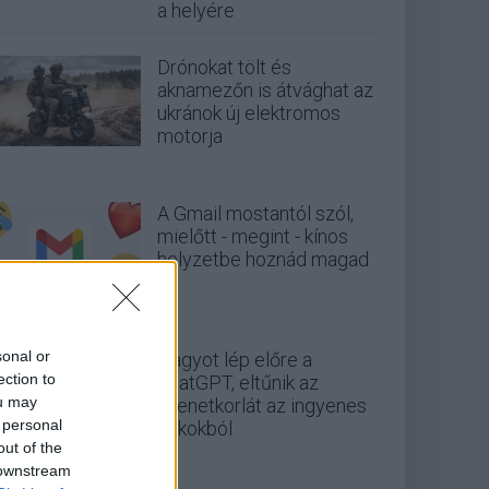
a helyére
Drónokat tölt és
aknamezőn is átvághat az
ukránok új elektromos
motorja
A Gmail mostantól szól,
mielőtt - megint - kínos
helyzetbe hoznád magad
sonal or
Nagyot lép előre a
ection to
ChatGPT, eltűnik az
ou may
üzenetkorlát az ingyenes
 personal
fiókokból
out of the
 downstream