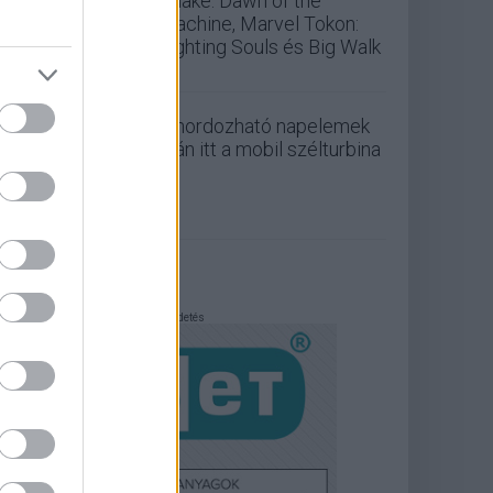
Quake: Dawn of the
Machine, Marvel Tokon:
Fighting Souls és Big Walk
A hordozható napelemek
után itt a mobil szélturbina
Hirdetés