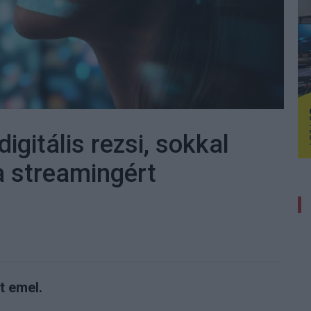
igitális rezsi, sokkal
 a streamingért
t emel.