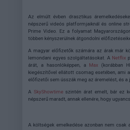
Az elmúlt évben drasztikus áremelkedéseke
népszerű videós platformjaiknál és online str
Prime Video. Ez a folyamat Magyarországon 
többen kényszerülnek átgondolni előfizetései
A magyar előfizetők számára az árak már köze
lemondani egyes szolgáltatásokat. A
Netflix
p
árát, a hasonlóképpen, a
Max
(korábban HB
kiegészítővel ellátott csomag esetében, ami a
előfizetői sem ússzák meg az áremelést, és a
A
SkyShowtime
szintén árat emelt, bár ez k
népszerű maradt, annak ellenére, hogy ugyanc
A költségek emelkedése azonban nem csak a f