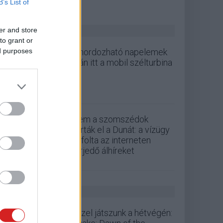
B’s List of
ZÖLD PÁLYA
er and store
to grant or
ed purposes
A hordozható napelemek
után itt a mobil szélturbina
Nem a szomszédok
zárták el a Dunát: a vízügy
cáfolta az interneten
terjedő álhíreket
GS HÍREK
Ezzel játszunk a hétvégén: