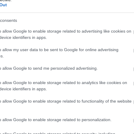
Out
consents
csak az AI, hanem a nagyobb teljesítmény és
o allow Google to enable storage related to advertising like cookies on
evice identifiers in apps.
o allow my user data to be sent to Google for online advertising
s.
tében a P sorozattal bővült, amiben a P5-ös modellek a
to allow Google to send me personalized advertising.
ányban a legjobb eszközöket keresők, a P1-es sorozat
sítő vásárlók kedvence lehet. Az ASUS persze kicsit
o allow Google to enable storage related to analytics like cookies on
an a P5405 például a cégtulajdonosok és felsővezetők
evice identifiers in apps.
o allow Google to enable storage related to functionality of the website
a legújabb Intel Core Ultra Series 2 processzorral és 16
kháza pedig teljes egészében fémből készült (és a
o allow Google to enable storage related to personalization.
így bírja a strapát. Ez utóbbi megállapítás normál és
zor alacsony fogyasztásának is köszönhetően munkára
o allow Google to enable storage related to security, including