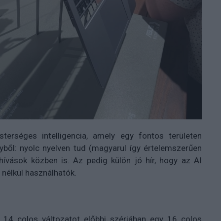
erséges intelligencia, amely egy fontos területen
ből: nyolc nyelven tud (magyarul így értelemszerűen
hívások közben is. Az pedig külön jó hír, hogy az AI
 nélkül használhatók.
a 14 colos változatot előbbi szériában egy 16 colos