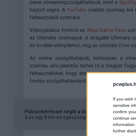
zenei streamingszolgáltatások, mint a
Spotify
hajtott végre. A
YouTube
családi csomag ára k
felhasználók számára.
Videojátékos fronton az
Xbox Game Pass
szin
az Ultimate csomagok. A drágább Ultimate c
és további előnyökhöz, míg az olcsóbb Core cs
Az online szolgáltatások, különösen a str
szembe, ami jelentős terhet ró a magyar fogyas
felhasználókat, hogy alaposan átgondolják k
fontos szolgáltatásokról.
pcwplus.h
If you wish 
sensitive in
Pulzusméréssel segíti a biztonságos mozgást az
confirm you
4 és egy 8 km-es egészségügyi tanösvény nyílt Bal
continue se
information 
further disc