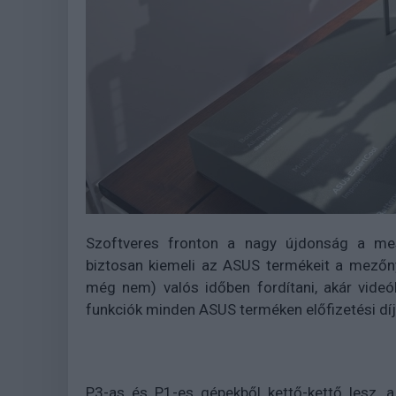
Szoftveres fronton a nagy újdonság a mest
biztosan kiemeli az ASUS termékeit a mezőny
még nem) valós időben fordítani, akár videó
funkciók minden ASUS terméken előfizetési díj
P3-as és P1-es gépekből kettő-kettő lesz, 