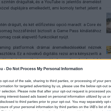
, szintén drágultak, és a YouTube is jelentős áremelést
özel duplájára emelkedett, ami komoly terhet jelent a
tén drágult, és két előfizetési opció maradt: a Core és
somag hozzáférést biztosít a Game Pass kínálatához
omag csak alapvető funkciókat nyújt.
eaming platformok drámai áremelkedésekkel néznek
ztókra. Ez a növekvő digitális rezsi arra kényszeríti a
iadásaikat, és szükség esetén lemondjanak a kevésbé
u -
Do Not Process My Personal Information
to opt-out of the sale, sharing to third parties, or processing of your per
formation for targeted advertising by us, please use the below opt-out s
 új balatoni kardioösvény (X)
r selection. Please note that after your opt-out request is processed y
atonalmádiban.
eing interest-based ads based on personal information utilized by us or
disclosed to third parties prior to your opt-out. You may separately opt-
losure of your personal information by third parties on the IAB’s list of