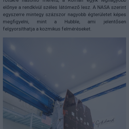
főtükre hasonló méretű, a Roman egyik legnagyobb
előnye a rendkívül széles látómező lesz. A NASA szerint
egyszerre mintegy százszor nagyobb égterületet képes
megfigyelni, mint a Hubble, ami jelentősen
felgyorsíthatja a kozmikus felméréseket.