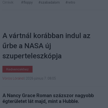
Címkék:
#floppy
#szabadalom
#retro
A vártnál korábban indul az
űrbe a NASA új
szuperteleszkópja
Kedvencekhez
Vörös Lóránd
|
2026 június 7. 08:05
A Nancy Grace Roman százszor nagyobb
égterületet lát majd, mint a Hubble.