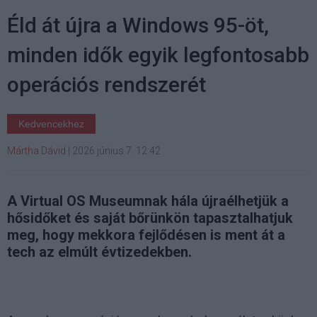
Éld át újra a Windows 95-öt,
minden idők egyik legfontosabb
operációs rendszerét
Kedvencekhez
Mártha Dávid
|
2026 június 7. 12:42
A Virtual OS Museumnak hála újraélhetjük a
hősidőket és saját bőrünkön tapasztalhatjuk
meg, hogy mekkora fejlődésen is ment át a
tech az elmúlt évtizedekben.