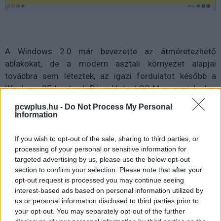
A Windows 2.0 már bevezette az átméretezhető
ablakokat, de a modern asztali környezet alapjai
továbbra sem léteztek, az igazi fordulatot később a
Windows 95 hozta el. Bár a Virtual OS Museum jelenleg
nem tartalmazza magát a Windows 95-öt, a Windows
pcwplus.hu -
Do Not Process My Personal
NT 4.0 elérhető benne, ami ebből a szempontból szinte
Information
ugyanazt adja.
If you wish to opt-out of the sale, sharing to third parties, or
processing of your personal or sensitive information for
targeted advertising by us, please use the below opt-out
section to confirm your selection. Please note that after your
opt-out request is processed you may continue seeing
interest-based ads based on personal information utilized by
us or personal information disclosed to third parties prior to
your opt-out. You may separately opt-out of the further