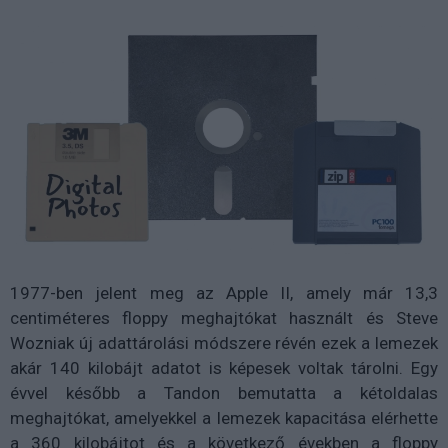
1977-ben jelent meg az Apple II, amely már 13,3
centiméteres floppy meghajtókat használt és Steve
Wozniak új adattárolási módszere révén ezek a lemezek
akár 140 kilobájt adatot is képesek voltak tárolni. Egy
évvel később a Tandon bemutatta a kétoldalas
meghajtókat, amelyekkel a lemezek kapacitása elérhette
a 360 kilobájtot és a következő években a floppy