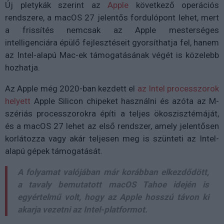
Új pletykák szerint az
Apple
következő operációs
rendszere, a macOS 27 jelentős fordulópont lehet, mert
a frissítés nemcsak az Apple mesterséges
intelligenciára épülő fejlesztéseit gyorsíthatja fel, hanem
az Intel-alapú Mac-ek támogatásának végét is közelebb
hozhatja.
Az Apple még 2020-ban kezdett el
az Intel processzorok
helyett
Apple Silicon chipeket használni és azóta az M-
szériás processzorokra építi a teljes ökoszisztémáját,
és a macOS 27 lehet az első rendszer, amely jelentősen
korlátozza vagy akár teljesen meg is szünteti az Intel-
alapú gépek támogatását.
A folyamat valójában már korábban elkezdődött,
a tavaly bemutatott macOS Tahoe idején is
egyértelmű volt, hogy az Apple hosszú távon ki
akarja vezetni az Intel-platformot.