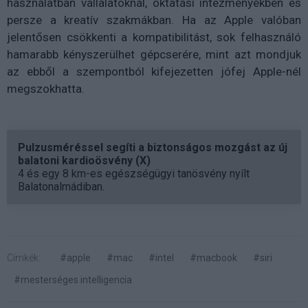
használatban vállalatoknál, oktatási intézményekben és
persze a kreatív szakmákban. Ha az Apple valóban
jelentősen csökkenti a kompatibilitást, sok felhasználó
hamarabb kényszerülhet gépcserére, mint azt mondjuk
az ebből a szempontból kifejezetten jófej Apple-nél
megszokhatta.
Pulzusméréssel segíti a biztonságos mozgást az új
balatoni kardioösvény (X)
4 és egy 8 km-es egészségügyi tanösvény nyílt
Balatonalmádiban.
Címkék:
#apple
#mac
#intel
#macbook
#siri
#mesterséges intelligencia