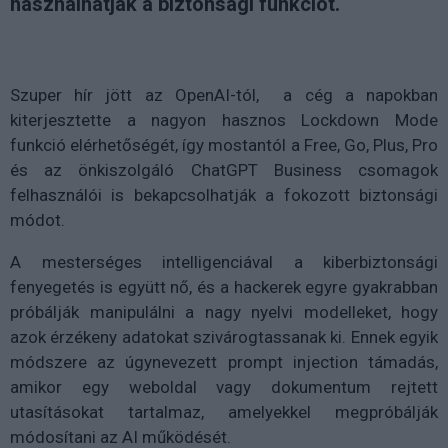
használhatják a biztonsági funkciót.
Szuper hír jött az OpenAI-tól, a cég a napokban
kiterjesztette a nagyon hasznos Lockdown Mode
funkció elérhetőségét, így mostantól a Free, Go, Plus, Pro
és az önkiszolgáló ChatGPT Business csomagok
felhasználói is bekapcsolhatják a fokozott biztonsági
módot.
A mesterséges intelligenciával a kiberbiztonsági
fenyegetés is együtt nő, és a hackerek egyre gyakrabban
próbálják manipulálni a nagy nyelvi modelleket, hogy
azok érzékeny adatokat szivárogtassanak ki. Ennek egyik
módszere az úgynevezett prompt injection támadás,
amikor egy weboldal vagy dokumentum rejtett
utasításokat tartalmaz, amelyekkel megpróbálják
módosítani az AI működését.