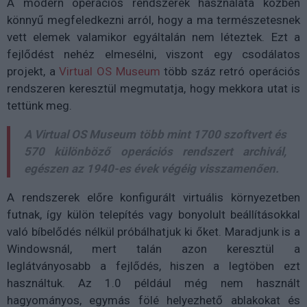
A modern operációs rendszerek használata közben
könnyű megfeledkezni arról, hogy a ma természetesnek
vett elemek valamikor egyáltalán nem léteztek. Ezt a
fejlődést nehéz elmesélni, viszont egy csodálatos
projekt, a
Virtual OS Museum
több száz retró operációs
rendszeren keresztül megmutatja, hogy mekkora utat is
tettünk meg.
A Virtual OS Museum több mint 1700 szoftvert és
570 különböző operációs rendszert archivál,
egészen az 1940-es évek végéig visszamenően.
A rendszerek előre konfigurált virtuális környezetben
futnak, így külön telepítés vagy bonyolult beállításokkal
való bíbelődés nélkül próbálhatjuk ki őket. Maradjunk is a
Windowsnál, mert talán azon keresztül a
leglátványosabb a fejlődés, hiszen a legtöben ezt
használtuk. Az 1.0 például még nem használt
hagyományos, egymás fölé helyezhető ablakokat és