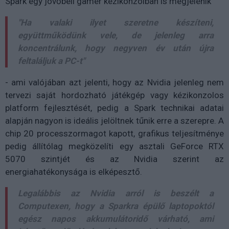
Spark egy jövőbeli gamer kézikonzolban is megjelenik
"Ha valaki ilyet szeretne készíteni,
együttműködünk vele, de jelenleg arra
koncentrálunk, hogy negyven év után újra
feltaláljuk a PC-t"
- ami valójában azt jelenti, hogy az Nvidia jelenleg nem
tervezi saját hordozható játékgép vagy kézikonzolos
platform fejlesztését, pedig a Spark technikai adatai
alapján nagyon is ideális jelöltnek tűnik erre a szerepre. A
chip 20 processzormagot kapott, grafikus teljesítménye
pedig állítólag megközelíti egy asztali GeForce RTX
5070 szintjét és az Nvidia szerint az
energiahatékonysága is elképesztő.
Legalábbis az Nvidia arról is beszélt a
Computexen, hogy a Sparkra épülő laptopoktól
egész napos akkumulátoridő várható, ami