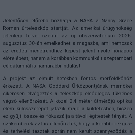
Jelentősen előrébb hozhatja a NASA a Nancy Grace
Roman űrteleszkóp startját. Az amerikai űrügynökség
jelenlegi tervei szerint az új obszervatórium 2026.
augusztus 30-án emelkedhet a magasba, ami nemcsak
az eredeti menetrendhez képest jelent nyolc hónapos
előrelépést, hanem a korábban kommunikált szeptemberi
céldátumnál is hamarabbi indulást.
A projekt az elmúlt hetekben fontos mérföldkőhöz
érkezett. A NASA Goddard Űrközpontjának mérnökei
sikeresen elvégezték a teleszkóp elsődleges tükrének
végső ellenőrzését. A közel 2,4 méter átmérőjű optikai
elem kulcsszerepet játszik majd a küldetésben, hiszen
ez gyűjti össze és fókuszálja a távoli égitestek fényét. A
szakemberek azt is ellenőrizték, hogy a korábbi rezgés-
és terhelési tesztek során nem került szennyeződés a