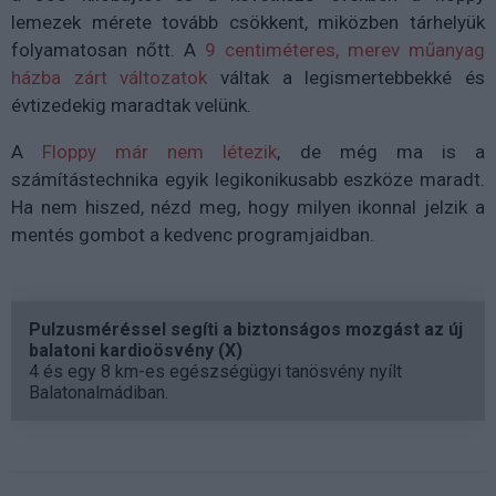
lemezek mérete tovább csökkent, miközben tárhelyük
folyamatosan nőtt. A
9 centiméteres, merev műanyag
házba zárt változatok
váltak a legismertebbekké és
évtizedekig maradtak velünk.
A
Floppy már nem létezik
, de még ma is a
számítástechnika egyik legikonikusabb eszköze maradt.
Ha nem hiszed, nézd meg, hogy milyen ikonnal jelzik a
mentés gombot a kedvenc programjaidban.
Pulzusméréssel segíti a biztonságos mozgást az új
balatoni kardioösvény (X)
4 és egy 8 km-es egészségügyi tanösvény nyílt
Balatonalmádiban.