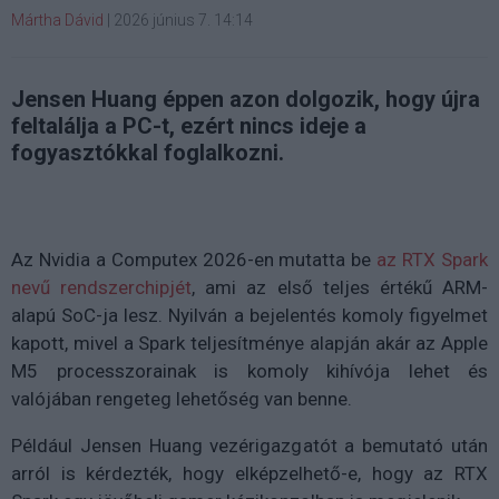
Mártha Dávid
|
2026 június 7. 14:14
Jensen Huang éppen azon dolgozik, hogy újra
feltalálja a PC-t, ezért nincs ideje a
fogyasztókkal foglalkozni.
Az Nvidia a Computex 2026-en mutatta be
az RTX Spark
nevű rendszerchipjét
, ami az első teljes értékű ARM-
alapú SoC-ja lesz. Nyilván a bejelentés komoly figyelmet
kapott, mivel a Spark teljesítménye alapján akár az Apple
M5 processzorainak is komoly kihívója lehet és
valójában rengeteg lehetőség van benne.
Például Jensen Huang vezérigazgatót a bemutató után
arról is kérdezték, hogy elképzelhető-e, hogy az RTX