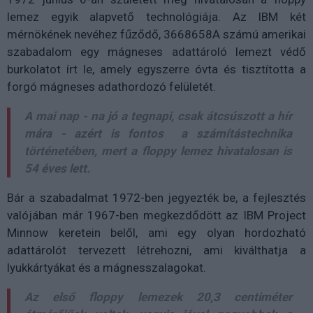
lemez egyik alapvető technológiája. Az IBM két
mérnökének nevéhez fűződő, 3668658A számú amerikai
szabadalom egy mágneses adattároló lemezt védő
burkolatot írt le, amely egyszerre óvta és tisztította a
forgó mágneses adathordozó felületét.
A mai nap - na jó a tegnapi, csak átcsúszott a hír
mára - azért is fontos a számítástechnika
történetében, mert a floppy lemez hivatalosan is
54 éves lett.
Bár a szabadalmat 1972-ben jegyezték be, a fejlesztés
valójában már 1967-ben megkezdődött az IBM Project
Minnow keretein belől, ami egy olyan hordozható
adattárolót tervezett létrehozni, ami kiválthatja a
lyukkártyákat és a mágnesszalagokat.
Az első floppy lemezek 20,3 centiméter