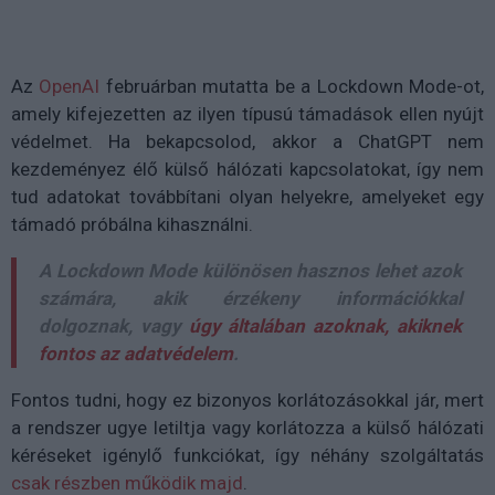
Az
OpenAI
februárban mutatta be a Lockdown Mode-ot,
amely kifejezetten az ilyen típusú támadások ellen nyújt
védelmet. Ha bekapcsolod, akkor a ChatGPT nem
kezdeményez élő külső hálózati kapcsolatokat, így nem
tud adatokat továbbítani olyan helyekre, amelyeket egy
támadó próbálna kihasználni.
A Lockdown Mode különösen hasznos lehet azok
számára, akik érzékeny információkkal
dolgoznak, vagy
úgy általában azoknak, akiknek
fontos az adatvédelem
.
Fontos tudni, hogy ez bizonyos korlátozásokkal jár, mert
a rendszer ugye letiltja vagy korlátozza a külső hálózati
kéréseket igénylő funkciókat, így néhány szolgáltatás
csak részben működik majd
.