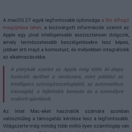
A macOS 27 egyik legfontosabb újdonsága
a Siri átfogó
megújítása lehet
, a kiszivárgott információk szerint az
Apple egy jóval intelligensebb asszisztensen dolgozik,
amely természetesebb beszélgetésekre lesz képes,
jobban érti majd a kontextust, és mélyebben integrálódik
az alkalmazásokba.
A pletykák szerint az Apple még több AI-alapú
funkciót építhet a rendszere, mint például az
intelligens szövegösszefoglalók, az automatikus
írássegéd, a fejlettebb keresés és a személyre
szabott ajánlások.
Az Intel Mac-eket használók számára azonban
valószínűleg a támogatás kérdése lesz a legfontosabb.
Világszerte még mindig több millió ilyen számítógép van