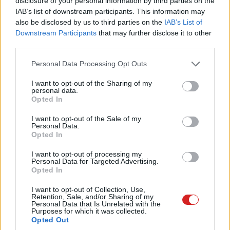
disclosure of your personal information by third parties on the
IAB’s list of downstream participants. This information may
also be disclosed by us to third parties on the
IAB’s List of
Downstream Participants
that may further disclose it to other
third parties.
Please note that this website/app uses one or more Google
Personal Data Processing Opt Outs
services and may gather and store information including but
not limited to your visit or usage behaviour. You may click to
I want to opt-out of the Sharing of my
personal data.
grant or deny consent to Google and its third-party tags to
Opted In
use your data for below specified purposes in below Google
consent section.
A Windows 95 volt az első rendszer, amely egyszerre
I want to opt-out of the Sale of my
Personal Data.
vezette be az asztali ikonokat, a tálcát és a Start menüt,
Opted In
amik ma is a Windows egyik legfontosabb részét
I want to opt-out of processing my
képezik. A Start menü lehetővé tette, hogy egyetlen
Personal Data for Targeted Advertising.
helyről érjük el programjainkat, dokumentumainkat és a
Opted In
rendszerfunkcióikat, az asztal pedig közvetlen
I want to opt-out of Collection, Use,
hozzáférést adott a legfontosabb fájlokhoz és
Retention, Sale, and/or Sharing of my
Personal Data that Is Unrelated with the
programokhoz.
Purposes for which it was collected.
Opted Out
A Windows 95 tette az asztali grafikus felületet a