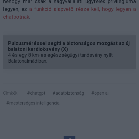
nehogy már csak a nagyvállalati ügyfelek privilégiuma
legyen, ez
a funkció alapvető része kell, hogy legyen a
chatbotnak
.
Pulzusméréssel segíti a biztonságos mozgást az új
balatoni kardioösvény (X)
4 és egy 8 km-es egészségügyi tanösvény nyílt
Balatonalmádiban.
Címkék:
#chatgpt
#adatbiztonság
#open ai
#mesterséges intelligencia