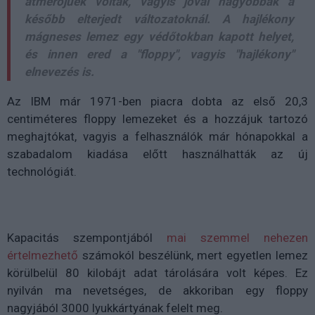
átmérőjűek voltak, vagyis jóval nagyobbak a
később elterjedt változatoknál. A hajlékony
mágneses lemez egy védőtokban kapott helyet,
és innen ered a "floppy", vagyis "hajlékony"
elnevezés is.
Az IBM már 1971-ben piacra dobta az első 20,3
centiméteres floppy lemezeket és a hozzájuk tartozó
meghajtókat, vagyis a felhasználók már hónapokkal a
szabadalom kiadása előtt használhatták az új
technológiát.
Kapacitás szempontjából
mai szemmel nehezen
értelmezhető
számokól beszélünk, mert egyetlen lemez
körülbelül 80 kilobájt adat tárolására volt képes. Ez
nyilván ma nevetséges, de akkoriban egy floppy
nagyjából 3000 lyukkártyának felelt meg.