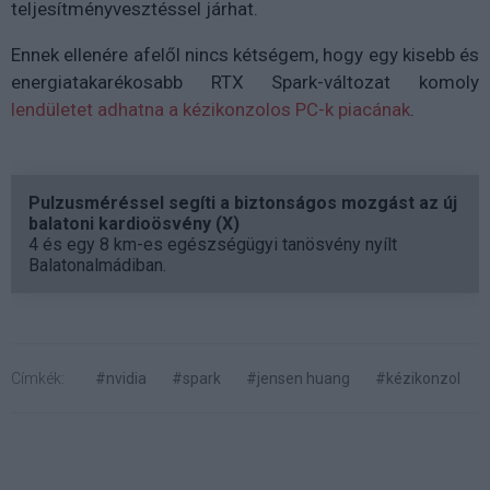
teljesítményvesztéssel járhat.
Ennek ellenére afelől nincs kétségem, hogy egy kisebb és
energiatakarékosabb RTX Spark-változat komoly
lendületet adhatna a kézikonzolos PC-k piacának
.
Pulzusméréssel segíti a biztonságos mozgást az új
balatoni kardioösvény (X)
4 és egy 8 km-es egészségügyi tanösvény nyílt
Balatonalmádiban.
Címkék:
#nvidia
#spark
#jensen huang
#kézikonzol