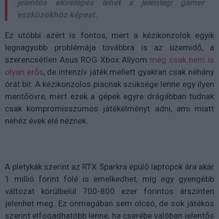
jelentős előrelépés lehet a jelenlegi gamer
eszközökhöz képest.
Ez utóbbi azért is fontos, mert a kézikonzolok egyik
legnagyobb problémája továbbra is az üzemidő, a
szerencsétlen Asus ROG Xbox Allyom
még csak nem is
olyan erős
, de intenzív játék mellett gyakran csak néhány
órát bír. A kézikonzolos piacnak szüksége lenne egy ilyen
mentőövre, mert ezek a gépek egyre drágábban tudnak
csak kompromisszumos játékélményt adni, ami miatt
nehéz évek elé néznek.
A pletykák szerint az RTX Sparkra épülő laptopok ára akár
1 millió forint fölé is emelkedhet, míg egy gyengébb
változat körülbelül 700-800 ezer forintos árszinten
jelenhet meg. Ez önmagában sem olcsó, de sok játékos
szerint elfogadhatóbb lenne, ha cserébe valóban jelentős