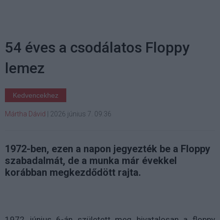
54 éves a csodálatos Floppy
lemez
Kedvencekhez
Mártha Dávid
|
2026 június 7. 09:36
1972-ben, ezen a napon jegyezték be a Floppy
szabadalmát, de a munka már évekkel
korábban megkezdődött rajta.
1972 június 6-án született meg hivatalosan a floppy