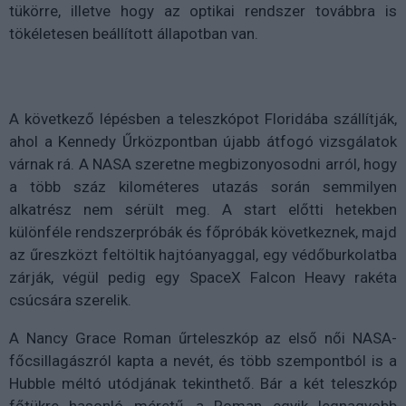
tükörre, illetve hogy az optikai rendszer továbbra is
tökéletesen beállított állapotban van.
A következő lépésben a teleszkópot Floridába szállítják,
ahol a Kennedy Űrközpontban újabb átfogó vizsgálatok
várnak rá. A NASA szeretne megbizonyosodni arról, hogy
a több száz kilométeres utazás során semmilyen
alkatrész nem sérült meg. A start előtti hetekben
különféle rendszerpróbák és főpróbák következnek, majd
az űreszközt feltöltik hajtóanyaggal, egy védőburkolatba
zárják, végül pedig egy SpaceX Falcon Heavy rakéta
csúcsára szerelik.
A Nancy Grace Roman űrteleszkóp az első női NASA-
főcsillagászról kapta a nevét, és több szempontból is a
Hubble méltó utódjának tekinthető. Bár a két teleszkóp