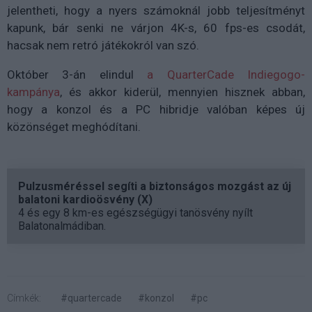
jelentheti, hogy a nyers számoknál jobb teljesítményt
kapunk, bár senki ne várjon 4K-s, 60 fps-es csodát,
hacsak nem retró játékokról van szó.
Október 3-án elindul
a QuarterCade Indiegogo-
kampánya
, és akkor kiderül, mennyien hisznek abban,
hogy a konzol és a PC hibridje valóban képes új
közönséget meghódítani.
Pulzusméréssel segíti a biztonságos mozgást az új
balatoni kardioösvény (X)
4 és egy 8 km-es egészségügyi tanösvény nyílt
Balatonalmádiban.
Címkék:
#quartercade
#konzol
#pc