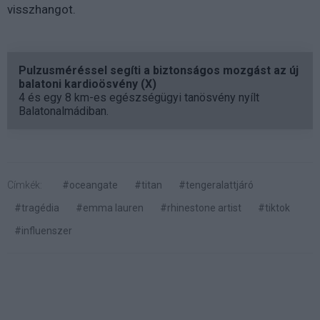
visszhangot.
Pulzusméréssel segíti a biztonságos mozgást az új
balatoni kardioösvény (X)
4 és egy 8 km-es egészségügyi tanösvény nyílt
Balatonalmádiban.
Címkék:
#oceangate
#titan
#tengeralattjáró
#tragédia
#emma lauren
#rhinestone artist
#tiktok
#influenszer