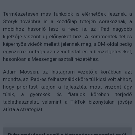
Természetesen más funkciók is elérhetőek lesznek, a
Storyk továbbra is a kezdőlap tetején sorakoznak, a
mobilhoz hasonló lesz a feed is, az iPad nagyobb
kijelzője viszont új előnyöket hoz. A kommentek teljes
képernyős videók mellett jelennek meg, a DM-oldal pedig
egyszerre mutatja az üzenetlistát és a beszélgetéseket,
hasonlóan a Messenger asztali nézetéhez.
Adam Mosseri, az Instagram vezetője korábban azt
mondta, az iPad-es felhasználók köre túl kicsi volt ahhoz,
hogy prioritást kapjon a fejlesztés, most viszont úgy
tűnik, a gyerekek és fiatalok körében terjedő
tablethasználat, valamint a TikTok bizonytalan jövője
átírta a stratégiát.