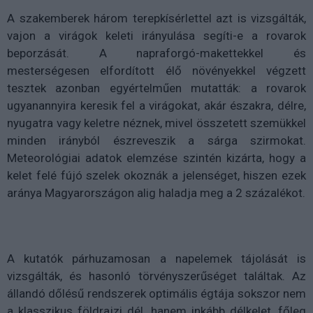
A szakemberek három terepkísérlettel azt is vizsgálták,
vajon a virágok keleti irányulása segíti-e a rovarok
beporzását. A napraforgó-makettekkel és
mesterségesen elfordított élő növényekkel végzett
tesztek azonban egyértelműen mutatták: a rovarok
ugyanannyira keresik fel a virágokat, akár északra, délre,
nyugatra vagy keletre néznek, mivel összetett szemükkel
minden irányból észreveszik a sárga szirmokat.
Meteorológiai adatok elemzése szintén kizárta, hogy a
kelet felé fújó szelek okoznák a jelenséget, hiszen ezek
aránya Magyarországon alig haladja meg a 2 százalékot.
A kutatók párhuzamosan a napelemek tájolását is
vizsgálták, és hasonló törvényszerűséget találtak. Az
állandó dőlésű rendszerek optimális égtája sokszor nem
a klasszikus földrajzi dél, hanem inkább délkelet, főleg