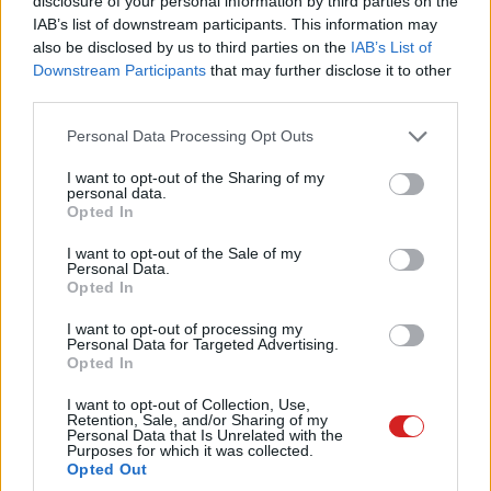
disclosure of your personal information by third parties on the
IAB’s list of downstream participants. This information may
felhasználásának következményeiért, különösen olyan
also be disclosed by us to third parties on the
IAB’s List of
sérülékeny emberek esetében, akik pszichés gondokkal
Downstream Participants
that may further disclose it to other
élnek.
third parties.
Please note that this website/app uses one or more Google
Personal Data Processing Opt Outs
services and may gather and store information including but
not limited to your visit or usage behaviour. You may click to
I want to opt-out of the Sharing of my
personal data.
grant or deny consent to Google and its third-party tags to
Opted In
use your data for below specified purposes in below Google
consent section.
I want to opt-out of the Sale of my
Personal Data.
Opted In
I want to opt-out of processing my
Personal Data for Targeted Advertising.
Opted In
I want to opt-out of Collection, Use,
Retention, Sale, and/or Sharing of my
Personal Data that Is Unrelated with the
Az OpenAI közleményben fejezte ki együttérzését a
Purposes for which it was collected.
Opted Out
család felé, és jelezte, hogy kapcsolatban áll a