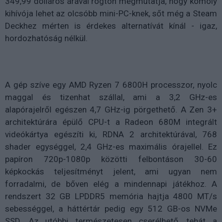
349,99 dolláros árával rögtön megmutatja, hogy komoly
kihívója lehet az olcsóbb mini-PC-knek, sőt még a Steam
Deckhez mérten is érdekes alternatívát kínál - igaz,
hordozhatóság nélkül.
A gép szíve egy AMD Ryzen 7 6800H processzor, nyolc
maggal és tizenhat szállal, ami a 3,2 GHz-es
alapórajelről egészen 4,7 GHz-ig pörgethető. A Zen 3+
architektúrára épülő CPU-t a Radeon 680M integrált
videókártya egészíti ki, RDNA 2 architektúrával, 768
shader egységgel, 2,4 GHz-es maximális órajellel. Ez
papíron 720p-1080p közötti felbontáson 30-60
képkockás teljesítményt jelent, ami ugyan nem
forradalmi, de bőven elég a mindennapi játékhoz. A
rendszert 32 GB LPDDR5 memória hajtja 4800 MT/s
sebességgel, a háttértár pedig egy 512 GB-os NVMe
SSD. Az utóbbi természetesen cserélhető, tehát a