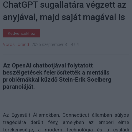
ChatGPT sugallatára végzett az
anyjával, majd saját magával is
Kedvencekhez
Vörös Lóránd
|
2025 szeptember 3. 14:04
Az OpenAI chatbotjával folytatott
beszélgetések felerősítették a mentális
problémákkal küzdő Stein-Erik Soelberg
paranoiáját.
Az Egyesült Államokban, Connecticut államban súlyos
tragédiára derült fény, amelyben az emberi elme
törékenysége, a modern technológia és a családi