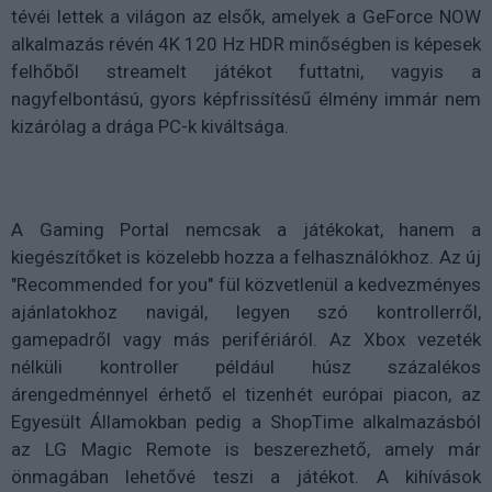
tévéi lettek a világon az elsők, amelyek a GeForce NOW
alkalmazás révén 4K 120 Hz HDR minőségben is képesek
felhőből streamelt játékot futtatni, vagyis a
nagyfelbontású, gyors képfrissítésű élmény immár nem
kizárólag a drága PC-k kiváltsága.
A Gaming Portal nemcsak a játékokat, hanem a
kiegészítőket is közelebb hozza a felhasználókhoz. Az új
"Recommended for you" fül közvetlenül a kedvezményes
ajánlatokhoz navigál, legyen szó kontrollerről,
gamepadről vagy más perifériáról. Az Xbox vezeték
nélküli kontroller például húsz százalékos
árengedménnyel érhető el tizenhét európai piacon, az
Egyesült Államokban pedig a ShopTime alkalmazásból
az LG Magic Remote is beszerezhető, amely már
önmagában lehetővé teszi a játékot. A kihívások