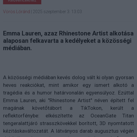
Vörös Lóránd
|
2025 szeptember 3. 13:03
Emma Lauren, azaz Rhinestone Artist alkotása
alaposan felkavarta a kedélyeket a közösségi
médiában.
A közösségi médiában kevés dolog vált ki olyan gyorsan
heves reakciókat, mint amikor egy ismert alkotó a
tragédia és a humor határvonalán egyensúlyoz. Ezúttal
Emma Lauren, aki "Rhinestone Artist" néven épített fel
magának követőtábort a TikTokon, került a
reflektorfénybe: elkészítette az OceanGate Titan
tengeralattjáró strasszkövekkel borított, 3D nyomtatott
kézitáskaváltozatát. A látványos darab augusztus végén