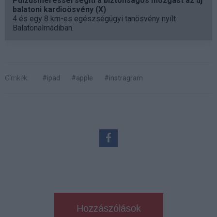
Pulzusméréssel segíti a biztonságos mozgást az új
balatoni kardioösvény (X)
4 és egy 8 km-es egészségügyi tanösvény nyílt
Balatonalmádiban.
Címkék:
#ipad
#apple
#instragram
Hozzászólások