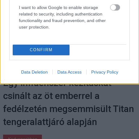
I want to allow Google to enable storage
related to security, including authentication
functionality and fraud prevention, and other
user protection.
Címkék:
#chatgpt
#openai
#mesterséges intelligencia
#gyilkosság
#öngyilkosság
CONFIRM
Data Deletion
Data Access
Privacy Policy
Egy influenszer kézitáskát
csinált az öt emberrel a
fedélzetén megsemmisült Titan
tengeralattjáró alapján
Kedvencekhez