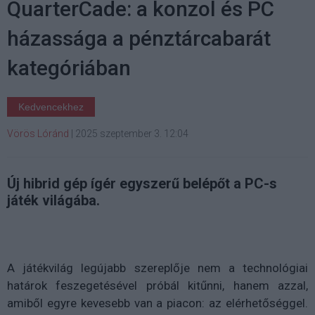
QuarterCade: a konzol és PC
házassága a pénztárcabarát
kategóriában
Kedvencekhez
Vörös Lóránd
|
2025 szeptember 3. 12:04
Új hibrid gép ígér egyszerű belépőt a PC-s
játék világába.
A játékvilág legújabb szereplője nem a technológiai
határok feszegetésével próbál kitűnni, hanem azzal,
amiből egyre kevesebb van a piacon: az elérhetőséggel.