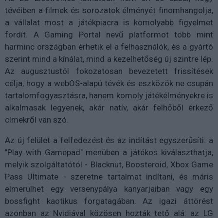
tévéiben a filmek és sorozatok élményét finomhangolja,
a vállalat most a játékpiacra is komolyabb figyelmet
fordít. A Gaming Portal nevű platformot több mint
harminc országban érhetik el a felhasználók, és a gyártó
szerint mind a kínálat, mind a kezelhetőség új szintre lép.
Az augusztustól fokozatosan bevezetett frissítések
célja, hogy a webOS-alapú tévék és eszközök ne csupán
tartalomfogyasztásra, hanem komoly játékélményekre is
alkalmasak legyenek, akár natív, akár felhőből érkező
címekről van szó.
Az új felület a felfedezést és az indítást egyszerűsíti: a
"Play with Gamepad" menüben a játékos kiválaszthatja,
melyik szolgáltatótól - Blacknut, Boosteroid, Xbox Game
Pass Ultimate - szeretne tartalmat indítani, és máris
elmerülhet egy versenypálya kanyarjaiban vagy egy
bossfight kaotikus forgatagában. Az igazi áttörést
azonban az Nvidiával közösen hozták tető alá: az LG