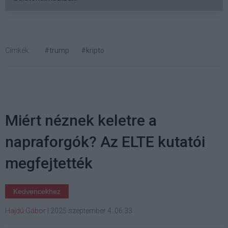
Címkék:
#trump
#kripto
Miért néznek keletre a
napraforgók? Az ELTE kutatói
megfejtették
Kedvencekhez
Hajdú Gábor
|
2025 szeptember 4. 06:33