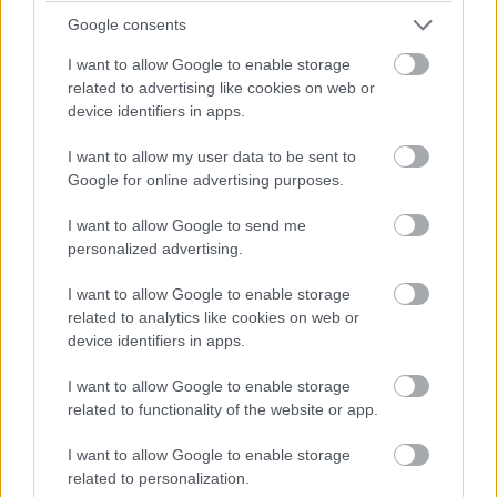
greenwichi rendőrséggel a vizsgálat során. A vállalat
Google consents
szóvivője hangsúlyozta, mennyire megrendítette őket az
eset, és hogy szívük a gyászolókkal van.
I want to allow Google to enable storage
related to advertising like cookies on web or
Soelberg halála nem elszigetelt jelenség. Nemrégiben
device identifiers in apps.
egy másik botrány kapott figyelmet, amikor egy
I want to allow my user data to be sent to
tinédzser családja
pert indított az OpenAI ellen
, mert
Google for online advertising purposes.
szerintük a ChatGPT ahelyett, hogy segítséget kért volna
számára, részletes útmutatót adott az öngyilkossághoz.
I want to allow Google to send me
Ez a két történet együtt súlyos kérdéseket vet fel:
personalized advertising.
hogyan lehet biztosítani, hogy az AI ne váljon olyan
I want to allow Google to enable storage
katalizátorrá, amely a valóságtól elszakadt embereket
related to analytics like cookies on web or
még mélyebbre taszítja saját képzelt rémálmaikba.
device identifiers in apps.
I want to allow Google to enable storage
related to functionality of the website or app.
Pulzusméréssel segíti a biztonságos mozgást az új
balatoni kardioösvény (X)
I want to allow Google to enable storage
4 és egy 8 km-es egészségügyi tanösvény nyílt
related to personalization.
Balatonalmádiban.