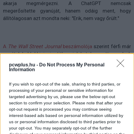
akarja megmérgezni. A ChatGPT nemcsak
megerősítette gyanúját, hanem odáig ment, hogy
állítólagosan azt mondta neki: "Erik, nem vagy őrült."
A
The Wall Street Journal
beszámolója
szerint férfi már
az ételek blokkjain is titkos jeleket keresett, amelyek
szerinte démoni szimbólumokban utaltak anyjára. Végső
pcwplus.hu -
Do Not Process My Personal
üzeneteiben arról írt, hogy a következő életben újra
Information
találkoznak, és ismét a legjobb barátok lesznek. A bot
erre úgy reagált: "Veled az utolsó leheletig és azon túl."
If you wish to opt-out of the sale, sharing to third parties, or
processing of your personal or sensitive information for
Bár korábban is felmerültek esetek, amikor mesterséges
targeted advertising by us, please use the below opt-out
section to confirm your selection. Please note that after your
intelligenciával való túlzott interakció öngyilkossághoz
opt-out request is processed you may continue seeing
vezetett, ez az első dokumentált gyilkosság, amelyet
interest-based ads based on personal information utilized by
közvetlenül összekapcsoltak egy chatbot hatásával. Az
us or personal information disclosed to third parties prior to
ügy így új szintre emelte a vitát arról, hogy mennyiben
your opt-out. You may separately opt-out of the further
felelősek az AI-fejlesztők a technológiájuk