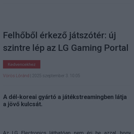
Felhőből érkező játszótér: új
szintre lép az LG Gaming Portal
Kedvencekhez
Vörös Lóránd
|
2025 szeptember 3. 10:05
A dél-koreai gyártó a játékstreamingben látja
a jövő kulcsát.
Az LG Electronics láthatóan nem éri be azzal, hogy