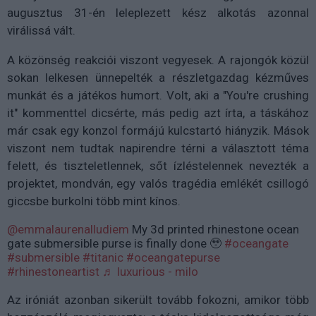
augusztus 31-én leleplezett kész alkotás azonnal
virálissá vált.
A közönség reakciói viszont vegyesek. A rajongók közül
sokan lelkesen ünnepelték a részletgazdag kézműves
munkát és a játékos humort. Volt, aki a "You're crushing
it" kommenttel dicsérte, más pedig azt írta, a táskához
már csak egy konzol formájú kulcstartó hiányzik. Mások
viszont nem tudtak napirendre térni a választott téma
felett, és tiszteletlennek, sőt ízléstelennek nevezték a
projektet, mondván, egy valós tragédia emlékét csillogó
giccsbe burkolni több mint kínos.
@emmalaurenalludiem
My 3d printed rhinestone ocean
gate submersible purse is finally done 🥹
#oceangate
#submersible
#titanic
#oceangatepurse
#rhinestoneartist
♬ luxurious - milo
Az iróniát azonban sikerült tovább fokozni, amikor több