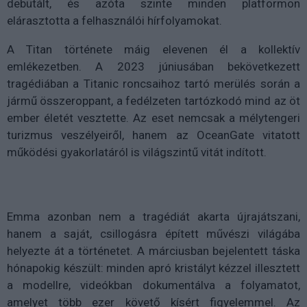
debütált, és azóta szinte minden platformon
elárasztotta a felhasználói hírfolyamokat.
A Titan története máig elevenen él a kollektív
emlékezetben. A 2023 júniusában bekövetkezett
tragédiában a Titanic roncsaihoz tartó merülés során a
jármű összeroppant, a fedélzeten tartózkodó mind az öt
ember életét vesztette. Az eset nemcsak a mélytengeri
turizmus veszélyeiről, hanem az OceanGate vitatott
működési gyakorlatáról is világszintű vitát indított.
Emma azonban nem a tragédiát akarta újrajátszani,
hanem a saját, csillogásra épített művészi világába
helyezte át a történetet. A márciusban bejelentett táska
hónapokig készült: minden apró kristályt kézzel illesztett
a modellre, videókban dokumentálva a folyamatot,
amelyet több ezer követő kísért figyelemmel. Az