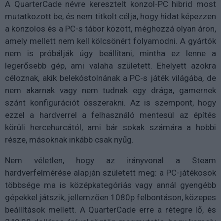
A QuarterCade névre keresztelt konzol-PC hibrid most
mutatkozott be, és nem titkolt célja, hogy hidat képezzen
a konzolos és a PC-s tábor között, méghozzá olyan áron,
amely mellett nem kell kölcsönért folyamodni. A gyártók
nem is próbálják úgy beállítani, mintha ez lenne a
legerősebb gép, ami valaha született. Ehelyett azokra
céloznak, akik belekóstolnának a PC-s játék világába, de
nem akarnak vagy nem tudnak egy drága, gamernek
szánt konfigurációt összerakni. Az is szempont, hogy
ezzel a hardverrel a felhasználó mentesül az építés
körüli hercehurcától, ami bár sokak számára a hobbi
része, másoknak inkább csak nyűg.
Nem véletlen, hogy az irányvonal a Steam
hardverfelmérése alapján született meg: a PC-játékosok
többsége ma is középkategóriás vagy annál gyengébb
gépekkel játszik, jellemzően 1080p felbontáson, közepes
beállítások mellett. A QuarterCade erre a rétegre lő, és