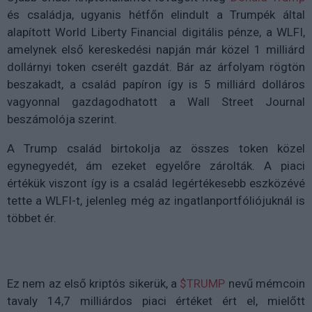
és családja, ugyanis hétfőn elindult a Trumpék által
alapított World Liberty Financial digitális pénze, a
WLFI
,
amelynek első kereskedési napján már közel 1 milliárd
dollárnyi token cserélt gazdát. Bár az árfolyam rögtön
beszakadt, a család papíron így is
5 milliárd dolláros
vagyonnal gazdagodhatott
a Wall Street Journal
beszámolója szerint.
A Trump család birtokolja az összes token közel
egynegyedét, ám ezeket egyelőre zárolták. A piaci
értékük viszont így is a család legértékesebb eszközévé
tette a WLFI-t, jelenleg még az ingatlanportfóliójuknál is
többet ér.
Ez nem az első kriptós sikerük, a
$TRUMP
nevű mémcoin
tavaly 14,7 milliárdos piaci értéket ért el, mielőtt