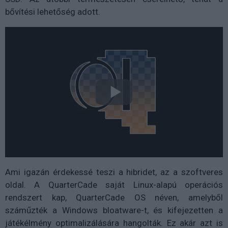
bővítési lehetőség adott.
Ami igazán érdekessé teszi a hibridet, az a szoftveres
oldal. A QuarterCade saját Linux-alapú operációs
rendszert kap, QuarterCade OS néven, amelyből
száműzték a Windows bloatware-t, és kifejezetten a
játékélmény optimalizálására hangolták. Ez akár azt is