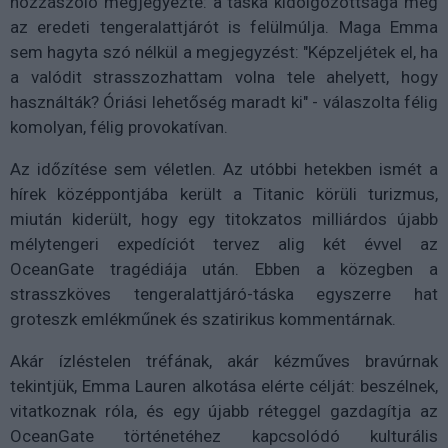
hozzászóló megjegyezte: a táska kidolgozottsága még
az eredeti tengeralattjárót is felülmúlja. Maga Emma
sem hagyta szó nélkül a megjegyzést: "Képzeljétek el, ha
a valódit strasszozhattam volna tele ahelyett, hogy
használták? Óriási lehetőség maradt ki" - válaszolta félig
komolyan, félig provokatívan.
Az időzítése sem véletlen. Az utóbbi hetekben ismét a
hírek középpontjába került a Titanic körüli turizmus,
miután kiderült, hogy egy titokzatos milliárdos újabb
mélytengeri expedíciót tervez alig két évvel az
OceanGate tragédiája után. Ebben a közegben a
strasszköves tengeralattjáró-táska egyszerre hat
groteszk emlékműnek és szatirikus kommentárnak.
Akár ízléstelen tréfának, akár kézműves bravúrnak
tekintjük, Emma Lauren alkotása elérte célját: beszélnek,
vitatkoznak róla, és egy újabb réteggel gazdagítja az
OceanGate történetéhez kapcsolódó kulturális