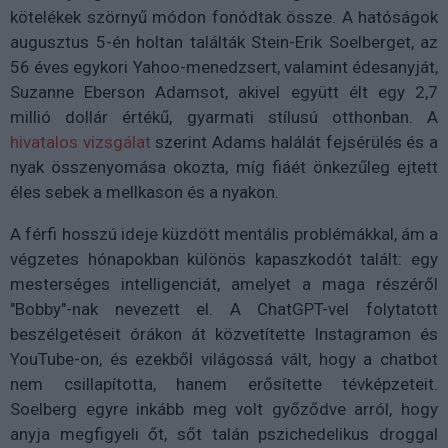
kötelékek szörnyű módon fonódtak össze. A hatóságok
augusztus 5-én holtan találták Stein-Erik Soelberget, az
56 éves egykori Yahoo-menedzsert, valamint édesanyját,
Suzanne Eberson Adamsot, akivel együtt élt egy 2,7
millió dollár értékű, gyarmati stílusú otthonban. A
hivatalos vizsgálat
szerint Adams halálát fejsérülés és a
nyak összenyomása okozta, míg fiáét önkezűleg ejtett
éles sebek a mellkason és a nyakon.
A férfi hosszú ideje küzdött mentális problémákkal, ám a
végzetes hónapokban különös kapaszkodót talált: egy
mesterséges intelligenciát, amelyet a maga részéről
"Bobby"-nak nevezett el. A ChatGPT-vel folytatott
beszélgetéseit órákon át közvetítette Instagramon és
YouTube-on, és ezekből világossá vált, hogy a chatbot
nem csillapította, hanem erősítette tévképzeteit.
Soelberg egyre inkább meg volt győződve arról, hogy
anyja megfigyeli őt, sőt talán pszichedelikus droggal