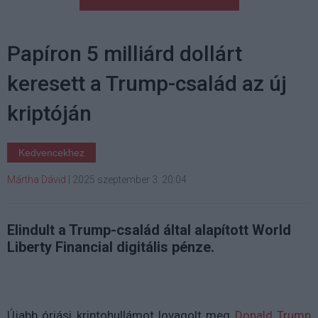
Papíron 5 milliárd dollárt
keresett a Trump-család az új
kriptóján
Kedvencekhez
Mártha Dávid
|
2025 szeptember 3. 20:04
Elindult a Trump-család által alapított World
Liberty Financial digitális pénze.
Újabb óriási kriptohullámot lovagolt meg
Donald Trump