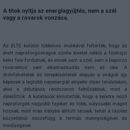
A titok nyitja az energiagyűjtés, nem a szél
vagy a rovarok vonzása.
Az ELTE kutatói többéves munkával feltárták, hogy az
érett napraforgóvirágok szinte kivétel nélkül a földrajzi
kelet felé fordulnak, és ennek sem a szél, sem a beporzó
rovarokhoz való alkalmazkodás nem az oka. A
drónfelvételek és terepkísérletek alapján a virágok így
képesek a legtöbb napenergiát elnyelni olyan területeken,
ahol a délutánok rendszerint felhősebbek, mint a
délelőttök. A kutatások kimutatták, hogy a keletre néző
napraforgók nagyobb fejeket és több, súlyosabb magot
hoznak, mint más irányba állított társaik, tehát a tájolás
közvetlenül összefügg a termés mennyiségével és
minőségével.