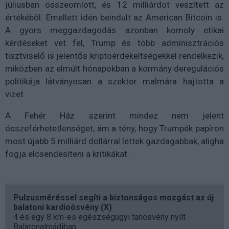
júliusban összeomlott, és 12 milliárdot veszített az
értékéből. Emellett idén beindult az American Bitcoin is.
A gyors meggazdagodás azonban komoly etikai
kérdéseket vet fel, Trump és több adminisztrációs
tisztviselő is jelentős kriptoérdekeltségekkel rendelkezik,
miközben az elmúlt hónapokban a kormány deregulációs
politikája látványosan a szektor malmára hajtotta a
vizet.
A Fehér Ház szerint mindez nem jelent
összeférhetetlenséget, ám a tény, hogy Trumpék papíron
most újabb
5 milliárd dollárral
lettek gazdagabbak, aligha
fogja elcsendesíteni a kritikákat.
Pulzusméréssel segíti a biztonságos mozgást az új
balatoni kardioösvény (X)
4 és egy 8 km-es egészségügyi tanösvény nyílt
Balatonalmádiban.