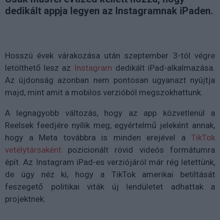
dedikált appja legyen az Instagramnak iPaden.
Hosszú évek várakozása után szeptember 3-tól végre
letölthető lesz az
Instagram
dedikált iPad-alkalmazása.
Az újdonság azonban nem pontosan ugyanazt nyújtja
majd, mint amit a mobilos verzióból megszokhattunk.
A legnagyobb változás, hogy az app közvetlenül a
Reelsek feedjére nyílik meg, egyértelmű jeleként annak,
hogy a Meta továbbra is minden erejével a
TikTok
vetélytársaként
pozicionált rövid videós formátumra
épít. Az Instagram iPad-es verziójáról már rég letettünk,
de úgy néz ki, hogy a TikTok amerikai betiltását
feszegető politikai viták új lendületet adhattak a
projektnek.