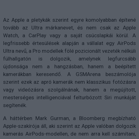
Az Apple a pletykák szerint egyre komolyabban építené
tovább az Ultra márkanevet, és nem csak az Apple
Watch, a CarPlay vagy a saját csúcslapkái körül. A
legfrissebb értesülések alapján a vállalat egy AirPods
Ultra nevű, a Pro modellek fölé pozicionált vezeték nélküli
fülhallgatón is dolgozik, amelynek legfurcsább
újdonsága nem a hangzásban, hanem a beépített
kamerákban keresendő. A GSMArena beszámolója
szerint ezek az apró kamerák nem klasszikus fotózásra
vagy videózásra szolgálnának, hanem a megújított,
mesterséges intelligenciával felturbózott Siri munkáját
segítenék.
A háttérben Mark Gurman, a Bloomberg megbízható
Apple-szakírója áll, aki szerint az Apple valóban dolgozik
kamerás AirPods-modellen, de nem arra kell számítani,