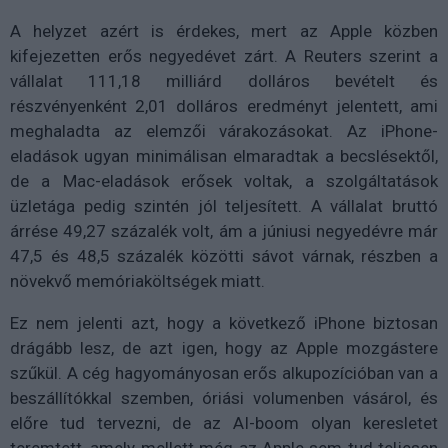
A helyzet azért is érdekes, mert az Apple közben
kifejezetten erős negyedévet zárt. A Reuters szerint a
vállalat 111,18 milliárd dolláros bevételt és
részvényenként 2,01 dolláros eredményt jelentett, ami
meghaladta az elemzői várakozásokat. Az iPhone-
eladások ugyan minimálisan elmaradtak a becslésektől,
de a Mac-eladások erősek voltak, a szolgáltatások
üzletága pedig szintén jól teljesített. A vállalat bruttó
árrése 49,27 százalék volt, ám a júniusi negyedévre már
47,5 és 48,5 százalék közötti sávot várnak, részben a
növekvő memóriaköltségek miatt.
Ez nem jelenti azt, hogy a következő iPhone biztosan
drágább lesz, de azt igen, hogy az Apple mozgástere
szűkül. A cég hagyományosan erős alkupozícióban van a
beszállítókkal szemben, óriási volumenben vásárol, és
előre tud tervezni, de az AI-boom olyan keresletet