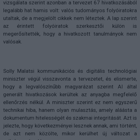
vizsgálata szerint azonban a tervezet 67 hivatkozásából
legalább hat hamis volt: valós tudományos folyóiratokra
utaltak, de a megjelölt cikkek nem léteztek. A lap szerint
az érintett folyóiratok szerkesztői külön is
megerősítették, hogy a hivatkozott tanulmányok nem
valósak.
Solly Malatsi kommunikációs és digitális technológiai
miniszter végül visszavonta a tervezetet, és elismerte,
hogy a legvalószínűbb magyarázat szerint AI által
generált hivatkozások kerültek az anyagba megfelelő
ellenőrzés nélkül. A miniszter szerint ez nem egyszerű
technikai hiba, hanem olyan mulasztás, amely aláásta a
dokumentum hitelességét és szakmai integritását. Azt is
jelezte, hogy következményei lesznek annak, ami történt,
de azt nem közölte, mikor kerülhet új változat a