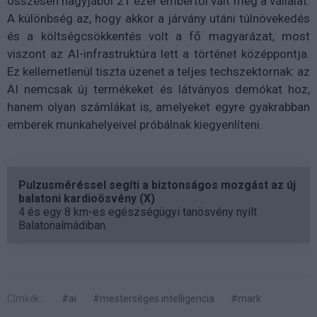
összesen nagyjából 21 ezer embertől vált meg a vállalat.
A különbség az, hogy akkor a járvány utáni túlnövekedés
és a költségcsökkentés volt a fő magyarázat, most
viszont az AI-infrastruktúra lett a történet középpontja.
Ez kellemetlenül tiszta üzenet a teljes techszektornak: az
AI nemcsak új termékeket és látványos demókat hoz,
hanem olyan számlákat is, amelyeket egyre gyakrabban
emberek munkahelyeivel próbálnak kiegyenlíteni.
Pulzusméréssel segíti a biztonságos mozgást az új
balatoni kardioösvény (X)
4 és egy 8 km-es egészségügyi tanösvény nyílt
Balatonalmádiban.
Címkék:
#ai
#mesterséges intelligencia
#mark