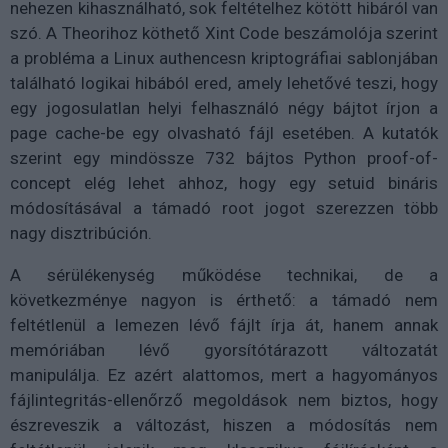
nehezen kihasználható, sok feltételhez kötött hibáról van
szó. A Theorihoz köthető Xint Code beszámolója szerint
a probléma a Linux authencesn kriptográfiai sablonjában
található logikai hibából ered, amely lehetővé teszi, hogy
egy jogosulatlan helyi felhasználó négy bájtot írjon a
page cache-be egy olvasható fájl esetében. A kutatók
szerint egy mindössze 732 bájtos Python proof-of-
concept elég lehet ahhoz, hogy egy setuid bináris
módosításával a támadó root jogot szerezzen több
nagy disztribúción.
A sérülékenység működése technikai, de a
következménye nagyon is érthető: a támadó nem
feltétlenül a lemezen lévő fájlt írja át, hanem annak
memóriában lévő gyorsítótárazott változatát
manipulálja. Ez azért alattomos, mert a hagyományos
fájlintegritás-ellenőrző megoldások nem biztos, hogy
észreveszik a változást, hiszen a módosítás nem