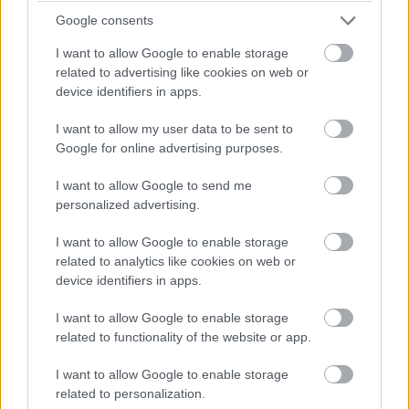
Google consents
I want to allow Google to enable storage
Pulzusméréssel segíti a biztonságos mozgást az új
related to advertising like cookies on web or
balatoni kardioösvény (X)
device identifiers in apps.
4 és egy 8 km-es egészségügyi tanösvény nyílt
Balatonalmádiban.
I want to allow my user data to be sent to
Google for online advertising purposes.
I want to allow Google to send me
personalized advertising.
Címkék:
#ai
#mesterséges intelligencia
#dél-afrika
I want to allow Google to enable storage
related to analytics like cookies on web or
device identifiers in apps.
I want to allow Google to enable storage
Kínában már nem lehet csak
related to functionality of the website or app.
azért kirúgni valakit, mert AI
I want to allow Google to enable storage
related to personalization.