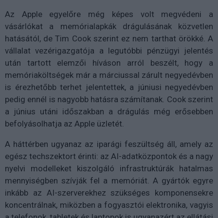
Az Apple egyelőre még képes volt megvédeni a
vásárlókat a memórialapkák drágulásának közvetlen
hatásától, de Tim Cook szerint ez nem tarthat örökké. A
vállalat vezérigazgatója a legutóbbi pénzügyi jelentés
után tartott elemzői híváson arról beszélt, hogy a
memóriaköltségek már a márciussal zárult negyedévben
is érezhetőbb terhet jelentettek, a júniusi negyedévben
pedig ennél is nagyobb hatásra számítanak. Cook szerint
a június utáni időszakban a drágulás még erősebben
befolyásolhatja az Apple üzletét.
A háttérben ugyanaz az iparági feszültség áll, amely az
egész techszektort érinti: az AI-adatközpontok és a nagy
nyelvi modelleket kiszolgáló infrastruktúrák hatalmas
mennyiségben szívják fel a memóriát. A gyártók egyre
inkább az AI-szerverekhez szükséges komponensekre
koncentrálnak, miközben a fogyasztói elektronika, vagyis
a telefonok, tabletek és laptopok is ugyanazért az ellátási