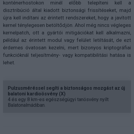
konténerhostokon minél előbb telepíteni kell a
disztribúció által kiadott biztonsági frissítéseket, majd
újra kell indítani az érintett rendszereket, hogy a javított
kernel ténylegesen betöltődjön. Ahol még nincs végleges
kernelpatch, ott a gyártói mitigációkat kell alkalmazni,
például az érintett modul vagy felület letiltását, de ezt
érdemes óvatosan kezelni, mert bizonyos kriptográfiai
funkcióknál teljesítmény- vagy kompatibilitási hatása is
lehet.
Pulzusméréssel segíti a biztonságos mozgást az új
balatoni kardioösvény (X)
4 és egy 8 km-es egészségügyi tanösvény nyílt
Balatonalmádiban.