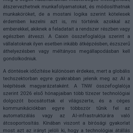
átszervezhetnek munkafolyamatokat, és módosíthatnak
munkaköröket, de a mostani logika szerint kötelesek
érdemben kezelni azt is, mi történik azokkal az
emberekkel, akiknek a feladatait a rendszer részben vagy
egészben átveszi. A Caixin összefoglalója szerint a
vállalatoknak ilyen esetben inkább átképzésben, észszerű
áthelyezésben vagy méltányos megállapodásban kell
gondolkodniuk.
A döntések időzítése különösen érdekes, mert a globális
techszektorban egyre gyakrabban jelenik meg az AI a
leépítések magyarázataként. A TNW összefoglalója
szerint 2026 első hónapjaiban több tízezer technológiai
dolgozót bocsátottak el világszerte, és a céges
kommunikációkban egyre többször tűnik fel az
automatizálás vagy az AI-infrastruktúrára való
átcsoportosítás. Kínában viszont a bírósági gyakorlat
most azt az irányt jelöli ki, hogy a technológiai átállás