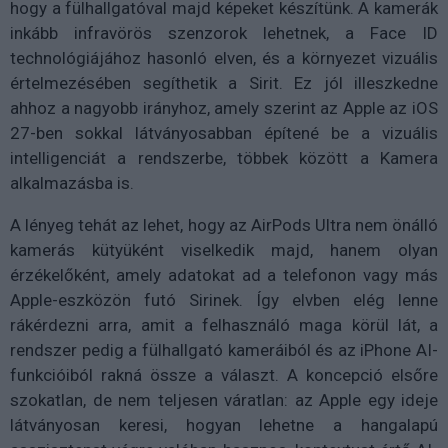
hogy a fülhallgatóval majd képeket készítünk. A kamerák
inkább infravörös szenzorok lehetnek, a Face ID
technológiájához hasonló elven, és a környezet vizuális
értelmezésében segíthetik a Sirit. Ez jól illeszkedne
ahhoz a nagyobb irányhoz, amely szerint az Apple az iOS
27-ben sokkal látványosabban építené be a vizuális
intelligenciát a rendszerbe, többek között a Kamera
alkalmazásba is.
A lényeg tehát az lehet, hogy az AirPods Ultra nem önálló
kamerás kütyüként viselkedik majd, hanem olyan
érzékelőként, amely adatokat ad a telefonon vagy más
Apple-eszközön futó Sirinek. Így elvben elég lenne
rákérdezni arra, amit a felhasználó maga körül lát, a
rendszer pedig a fülhallgató kameráiból és az iPhone AI-
funkcióiból rakná össze a választ. A koncepció elsőre
szokatlan, de nem teljesen váratlan: az Apple egy ideje
látványosan keresi, hogyan lehetne a hangalapú