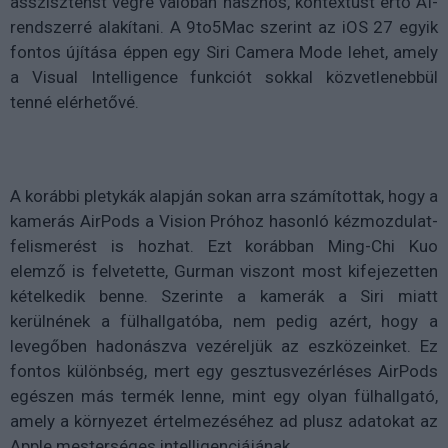
asszisztenst végre valóban hasznos, kontextust értő AI-
rendszerré alakítani. A 9to5Mac szerint az iOS 27 egyik
fontos újítása éppen egy Siri Camera Mode lehet, amely
a Visual Intelligence funkciót sokkal közvetlenebbül
tenné elérhetővé.
A korábbi pletykák alapján sokan arra számítottak, hogy a
kamerás AirPods a Vision Próhoz hasonló kézmozdulat-
felismerést is hozhat. Ezt korábban Ming-Chi Kuo
elemző is felvetette, Gurman viszont most kifejezetten
kételkedik benne. Szerinte a kamerák a Siri miatt
kerülnének a fülhallgatóba, nem pedig azért, hogy a
levegőben hadonászva vezéreljük az eszközeinket. Ez
fontos különbség, mert egy gesztusvezérléses AirPods
egészen más termék lenne, mint egy olyan fülhallgató,
amely a környezet értelmezéséhez ad plusz adatokat az
Apple mesterséges intelligenciájának.