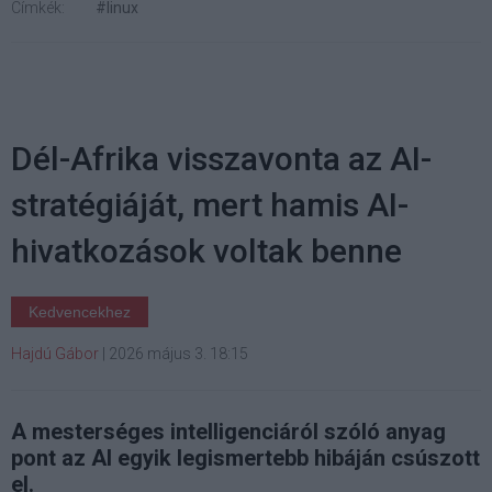
Címkék:
#linux
Dél-Afrika visszavonta az AI-
stratégiáját, mert hamis AI-
hivatkozások voltak benne
Kedvencekhez
Hajdú Gábor
|
2026 május 3. 18:15
A mesterséges intelligenciáról szóló anyag
pont az AI egyik legismertebb hibáján csúszott
el.