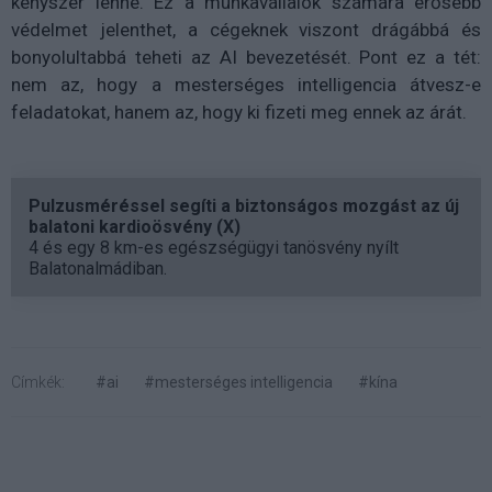
kényszer lenne. Ez a munkavállalók számára erősebb
védelmet jelenthet, a cégeknek viszont drágábbá és
bonyolultabbá teheti az AI bevezetését. Pont ez a tét:
nem az, hogy a mesterséges intelligencia átvesz-e
feladatokat, hanem az, hogy ki fizeti meg ennek az árát.
Pulzusméréssel segíti a biztonságos mozgást az új
balatoni kardioösvény (X)
4 és egy 8 km-es egészségügyi tanösvény nyílt
Balatonalmádiban.
Címkék:
#ai
#mesterséges intelligencia
#kína