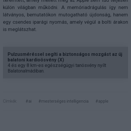
teremtett, amely mellett még az Apple sem tud teljesen
külön világban működni. A memóriadrágulás így nem
látványos, bemutatókon mutogatható újdonság, hanem
egy csendes iparági nyomás, amely végül a bolti árakon
is meglátszhat.
Pulzusméréssel segíti a biztonságos mozgást az új
balatoni kardioösvény (X)
4 és egy 8 km-es egészségügyi tanösvény nyílt
Balatonalmádiban.
Címkék:
#ai
#mesterséges intelligencia
#apple