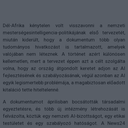
Dél-Afrika kénytelen volt visszavonni a nemzeti
mesterségesintelligencia-politikájának első tervezetét,
miután kiderült, hogy a dokumentum több olyan
tudományos hivatkozást is tartalmazott, amelyek
valójában nem léteznek. A történet azért különösen
kellemetlen, mert a tervezet éppen azt a célt szolgálta
volna, hogy az ország átgondolt keretet adjon az AI
fejlesztésének és szabályozásának, végül azonban az AI
egyik legismertebb problémája, a magabiztosan előadott
kitaláció tette hiteltelenné.
A dokumentumot áprilisban bocsátották társadalmi
egyeztetésre, és több új intézmény létrehozását is
felvázolta, köztük egy nemzeti AI-bizottságot, egy etikai
testületet és egy szabályozó hatóságot. A News24