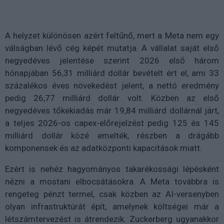
A helyzet különösen azért feltűnő, mert a Meta nem egy
válságban lévő cég képét mutatja. A vállalat saját első
negyedéves jelentése szerint 2026 első három
hónapjában 56,31 milliárd dollár bevételt ért el, ami 33
százalékos éves növekedést jelent, a nettó eredmény
pedig 26,77 milliárd dollár volt. Közben az első
negyedéves tőkekiadás már 19,84 milliárd dollárnál járt,
a teljes 2026-os capex-előrejelzést pedig 125 és 145
milliárd dollár közé emelték, részben a drágább
komponensek és az adatközponti kapacitások miatt.
Ezért is nehéz hagyományos takarékossági lépésként
nézni a mostani elbocsátásokra. A Meta továbbra is
rengeteg pénzt termel, csak közben az AI-versenyben
olyan infrastruktúrát épít, amelynek költségei már a
létszámtervezést is átrendezik. Zuckerberg ugyanakkor