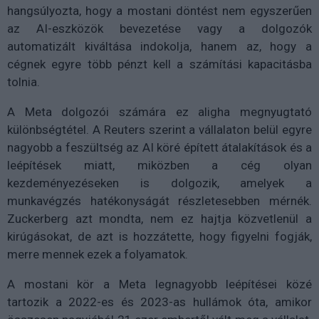
hangsúlyozta, hogy a mostani döntést nem egyszerűen
az AI-eszközök bevezetése vagy a dolgozók
automatizált kiváltása indokolja, hanem az, hogy a
cégnek egyre több pénzt kell a számítási kapacitásba
tolnia.
A Meta dolgozói számára ez aligha megnyugtató
különbségtétel. A Reuters szerint a vállalaton belül egyre
nagyobb a feszültség az AI köré épített átalakítások és a
leépítések miatt, miközben a cég olyan
kezdeményezéseken is dolgozik, amelyek a
munkavégzés hatékonyságát részletesebben mérnék.
Zuckerberg azt mondta, nem ez hajtja közvetlenül a
kirúgásokat, de azt is hozzátette, hogy figyelni fogják,
merre mennek ezek a folyamatok.
A mostani kör a Meta legnagyobb leépítései közé
tartozik a 2022-es és 2023-as hullámok óta, amikor