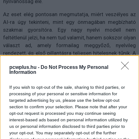
nyilvánosság elé.
Az eset elég pontosan megmutatja, miért veszélyes az
AI-ra úgy tekinteni, mint egy önmagában megbízható
szakmai gyorsítóra. Egy nagy nyelvi modell nem
feltétlenül jelzi, ha nem tud valamit, hanem sokszor olyan
választ ad, amely formailag meggyőző, nyelvileg
rendezett, és első pillantásra teljesen hitelesnek tűnik. A
hamis hivatkozások éppen ezért különösen alattomosak:
pcwplus.hu -
Do Not Process My Personal
nem feltűnő butaságként jelennek meg, hanem úgy,
Information
mintha valódi kutatói munka állna mögöttük. A The Next
Web összefoglalója szerint a dél-afrikai tervezet is olyan
If you wish to opt-out of the sale, sharing to third parties, or
forrásokat sorolt fel, amelyek ránézésre illeszkedtek a
processing of your personal or sensitive information for
szöveghez, csak éppen nem léteztek.
targeted advertising by us, please use the below opt-out
section to confirm your selection. Please note that after your
A bukás azért is kellemetlen, mert Dél-Afrika a
opt-out request is processed you may continue seeing
interest-based ads based on personal information utilized by
dokumentummal éppen azt akarta jelezni, hogy vezető
us or personal information disclosed to third parties prior to
szerepre törekszik az afrikai AI-fejlesztésben, miközben
your opt-out. You may separately opt-out of the further
az új technológia etikai, társadalmi és gazdasági