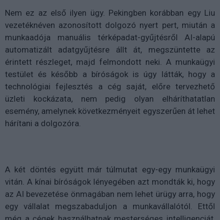
Nem ez az első ilyen ügy. Pekingben korábban egy Liu
vezetéknéven azonosított dolgozó nyert pert, miután a
munkaadója manuális térképadat-gyűjtésről AI-alapú
automatizált adatgyűjtésre állt át, megszüntette az
érintett részleget, majd felmondott neki. A munkaügyi
testület és később a bíróságok is úgy látták, hogy a
technológiai fejlesztés a cég saját, előre tervezhető
üzleti kockázata, nem pedig olyan elháríthatatlan
esemény, amelynek következményeit egyszerűen át lehet
hárítani a dolgozóra.
A két döntés együtt már túlmutat egy-egy munkaügyi
vitán. A kínai bíróságok lényegében azt mondták ki, hogy
az AI bevezetése önmagában nem lehet ürügy arra, hogy
egy vállalat megszabaduljon a munkavállalótól. Ettől
még a cégek használhatnak mesterséges intelligenciát,