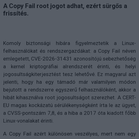
A Copy Fail root jogot adhat, ezért sürgős a
frissítés.
Komoly biztonsági hibára figyelmeztetik a Linux-
felhasználókat és rendszergazdákat: a Copy Fail néven
emlegetett, CVE-2026-31431 azonosítójú sebezhetőség
a kernel kriptográfiai alrendszerét érinti, és helyi
jogosultságkiterjesztést tesz lehetővé. Ez magyarul azt
jelenti, hogy ha egy támadó már valamilyen módon
bejutott a rendszerre egyszerű felhasználóként, akkor a
hibát kihasználva root jogosultságot szerezhet. A CERT-
EU magas kockázatú sérülékenységként írta le az ügyet,
a CVSS-pontszám 7,8, és a hiba a 2017 óta kiadott főbb
Linux-vonalakat érinti.
A Copy Fail azért különösen veszélyes, mert nem egy