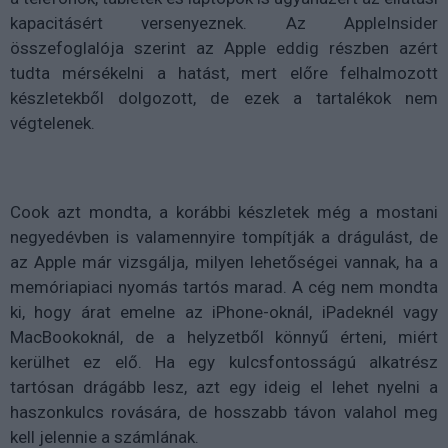
kapacitásért versenyeznek. Az AppleInsider
összefoglalója szerint az Apple eddig részben azért
tudta mérsékelni a hatást, mert előre felhalmozott
készletekből dolgozott, de ezek a tartalékok nem
végtelenek.
Cook azt mondta, a korábbi készletek még a mostani
negyedévben is valamennyire tompítják a drágulást, de
az Apple már vizsgálja, milyen lehetőségei vannak, ha a
memóriapiaci nyomás tartós marad. A cég nem mondta
ki, hogy árat emelne az iPhone-oknál, iPadeknél vagy
MacBookoknál, de a helyzetből könnyű érteni, miért
kerülhet ez elő. Ha egy kulcsfontosságú alkatrész
tartósan drágább lesz, azt egy ideig el lehet nyelni a
haszonkulcs rovására, de hosszabb távon valahol meg
kell jelennie a számlának.