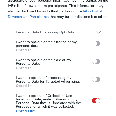
disclosure of your personal information by third parties on the
következményeit is kezelni próbálja. A Reuters szerint a
IAB’s list of downstream participants. This information may
tervezet adókedvezményekkel, támogatásokkal és
also be disclosed by us to third parties on the
IAB’s List of
magánszektorbeli együttműködésekkel is ösztönözte
Downstream Participants
that may further disclose it to other
third parties.
volna az AI-innovációt. Ehhez képest most az első nagy
tanulság az lett, hogy még egy AI-szabályozásról szóló
Please note that this website/app uses one or more Google
Personal Data Processing Opt Outs
kormányzati anyag sem úszhatja meg az emberi
services and may gather and store information including but
not limited to your visit or usage behaviour. You may click to
I want to opt-out of the Sharing of my
ellenőrzést.
personal data.
grant or deny consent to Google and its third-party tags to
Opted In
use your data for below specified purposes in below Google
Malatsi maga is erre futtatta ki a magyarázatát: szerinte
consent section.
az ügy bizonyítja, hogy a mesterséges intelligencia
I want to opt-out of the Sale of my
Personal Data.
használata mellett elengedhetetlen az éber emberi
Opted In
felügyelet. Ez a mondat most nem egy óvatos
I want to opt-out of processing my
technológiai közhelynek hangzik, hanem egy konkrét
Personal Data for Targeted Advertising.
kudarc tanulságának. Dél-Afrika újra kiadhatja majd a
Opted In
javított AI-politikát, de az első változat emléke
I want to opt-out of Collection, Use,
alighanem megmarad: ritkán kapunk ennyire tiszta példát
Retention, Sale, and/or Sharing of my
Personal Data that Is Unrelated with the
arra, milyen kínos, amikor egy ország AI-stratégiáját
Purposes for which it was collected.
Opted Out
éppen az AI hallucinációi buktatják meg.