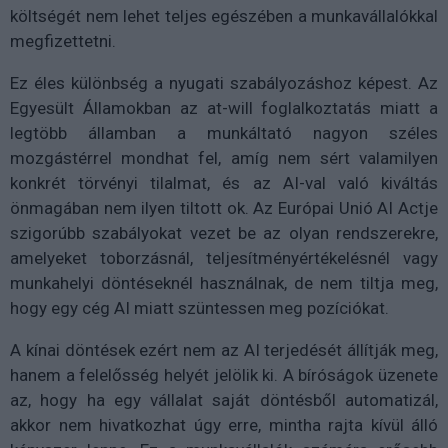
költségét nem lehet teljes egészében a munkavállalókkal
megfizettetni.
Ez éles különbség a nyugati szabályozáshoz képest. Az
Egyesült Államokban az at-will foglalkoztatás miatt a
legtöbb államban a munkáltató nagyon széles
mozgástérrel mondhat fel, amíg nem sért valamilyen
konkrét törvényi tilalmat, és az AI-val való kiváltás
önmagában nem ilyen tiltott ok. Az Európai Unió AI Actje
szigorúbb szabályokat vezet be az olyan rendszerekre,
amelyeket toborzásnál, teljesítményértékelésnél vagy
munkahelyi döntéseknél használnak, de nem tiltja meg,
hogy egy cég AI miatt szüntessen meg pozíciókat.
A kínai döntések ezért nem az AI terjedését állítják meg,
hanem a felelősség helyét jelölik ki. A bíróságok üzenete
az, hogy ha egy vállalat saját döntésből automatizál,
akkor nem hivatkozhat úgy erre, mintha rajta kívül álló