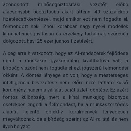
azonosított minőségbiztosítási vezetőt előbb
alacsonyabb beosztásba akart áttenni 40 százalékos
fizetéscsökkentéssel, majd amikor ezt nem fogadta el,
felmondott neki. Zhou korábban nagy nyelvi modellek
kimeneteinek javításán és érzékeny tartalmak szűrésén
dolgozott, havi 25 ezer jüanos fizetésért.
A cég arra hivatkozott, hogy az AI-rendszerek fejlődése
miatt a munkakör gyakorlatilag kiválthatóvá vált, a
bíróság viszont nem fogadta el ezt jogszerű felmondási
okként. A döntés lényege az volt, hogy a mesterséges
intelligencia bevezetése nem előre nem látható külső
körülmény, hanem a vállalat saját üzleti döntése. Ez azért
fontos különbség, mert a kínai munkajog bizonyos
esetekben engedi a felmondást, ha a munkaszerződés
alapját jelentő objektív körülmények lényegesen
megváltoznak, de a bíróság szerint az AI-ra átállás nem
ilyen helyzet.