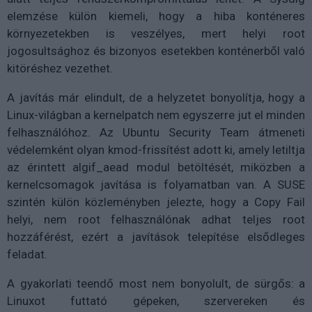
elemzése külön kiemeli, hogy a hiba konténeres
környezetekben is veszélyes, mert helyi root
jogosultsághoz és bizonyos esetekben konténerből való
kitöréshez vezethet.
A javítás már elindult, de a helyzetet bonyolítja, hogy a
Linux-világban a kernelpatch nem egyszerre jut el minden
felhasználóhoz. Az Ubuntu Security Team átmeneti
védelemként olyan kmod-frissítést adott ki, amely letiltja
az érintett algif_aead modul betöltését, miközben a
kernelcsomagok javítása is folyamatban van. A SUSE
szintén külön közleményben jelezte, hogy a Copy Fail
helyi, nem root felhasználónak adhat teljes root
hozzáférést, ezért a javítások telepítése elsődleges
feladat.
A gyakorlati teendő most nem bonyolult, de sürgős: a
Linuxot futtató gépeken, szervereken és