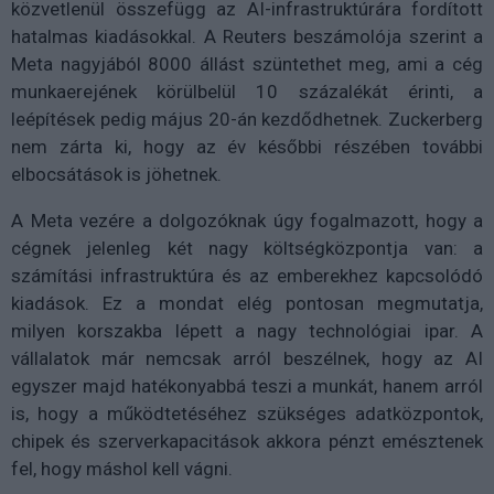
közvetlenül összefügg az AI-infrastruktúrára fordított
hatalmas kiadásokkal. A Reuters beszámolója szerint a
Meta nagyjából 8000 állást szüntethet meg, ami a cég
munkaerejének körülbelül 10 százalékát érinti, a
leépítések pedig május 20-án kezdődhetnek. Zuckerberg
nem zárta ki, hogy az év későbbi részében további
elbocsátások is jöhetnek.
A Meta vezére a dolgozóknak úgy fogalmazott, hogy a
cégnek jelenleg két nagy költségközpontja van: a
számítási infrastruktúra és az emberekhez kapcsolódó
kiadások. Ez a mondat elég pontosan megmutatja,
milyen korszakba lépett a nagy technológiai ipar. A
vállalatok már nemcsak arról beszélnek, hogy az AI
egyszer majd hatékonyabbá teszi a munkát, hanem arról
is, hogy a működtetéséhez szükséges adatközpontok,
chipek és szerverkapacitások akkora pénzt emésztenek
fel, hogy máshol kell vágni.