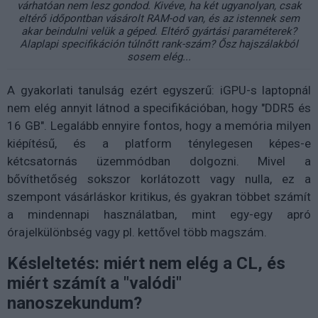
várhatóan nem lesz gondod. Kivéve, ha két ugyanolyan, csak
eltérő időpontban vásárolt RAM-od van, és az istennek sem
akar beindulni velük a géped. Eltérő gyártási paraméterek?
Alaplapi specifikáción túlnőtt rank-szám? Ősz hajszálakból
sosem elég...
A gyakorlati tanulság ezért egyszerű: iGPU-s laptopnál
nem elég annyit látnod a specifikációban, hogy "DDR5 és
16 GB". Legalább ennyire fontos, hogy a memória milyen
kiépítésű, és a platform ténylegesen képes-e
kétcsatornás üzemmódban dolgozni. Mivel a
bővíthetőség sokszor korlátozott vagy nulla, ez a
szempont vásárláskor kritikus, és gyakran többet számít
a mindennapi használatban, mint egy-egy apró
órajelkülönbség vagy pl. kettővel több magszám.
Késleltetés: miért nem elég a CL, és
miért számít a "valódi"
nanoszekundum?