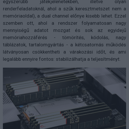
egyszerűbb játékjelenetekben, illetve olyan
renderfeladatoknál, ahol a szűk keresztmetszet nem a
memóriaoldal), a dual channel előnye kisebb lehet. Ezzel
szemben ott, ahol a rendszer folyamatosan nagy
mennyiségű adatot mozgat és sok az egyidejű
memóriahozzáférés - tömörítés, kódolás, nagy
táblázatok, tartalomgyártás - a kétcsatornás működés
látványosan csökkentheti a várakozási időt, és ami
legalább ennyire fontos: stabilizálhatja a teljesítményt.