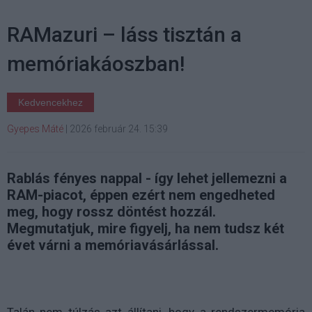
RAMazuri – láss tisztán a
memóriakáoszban!
Kedvencekhez
Gyepes Máté
|
2026 február 24. 15:39
Rablás fényes nappal - így lehet jellemezni a
RAM-piacot, éppen ezért nem engedheted
meg, hogy rossz döntést hozzál.
Megmutatjuk, mire figyelj, ha nem tudsz két
évet várni a memóriavásárlással.