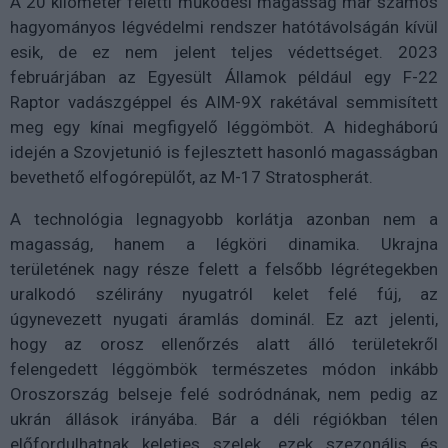
A 20 kilométer feletti működési magasság már számos
hagyományos légvédelmi rendszer hatótávolságán kívül
esik, de ez nem jelent teljes védettséget. 2023
februárjában az Egyesült Államok például egy F-22
Raptor vadászgéppel és AIM-9X rakétával semmisített
meg egy kínai megfigyelő léggömböt. A hidegháború
idején a Szovjetunió is fejlesztett hasonló magasságban
bevethető elfogórepülőt, az M-17 Stratospherát.
A technológia legnagyobb korlátja azonban nem a
magasság, hanem a légköri dinamika. Ukrajna
területének nagy része felett a felsőbb légrétegekben
uralkodó szélirány nyugatról kelet felé fúj, az
úgynevezett nyugati áramlás dominál. Ez azt jelenti,
hogy az orosz ellenőrzés alatt álló területekről
felengedett léggömbök természetes módon inkább
Oroszország belseje felé sodródnának, nem pedig az
ukrán állások irányába. Bár a déli régiókban télen
előfordulhatnak keleties szelek, ezek szezonális és