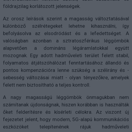
földrajzilag korlátozott jelenségek.
Az orosz leírások szerint a magasság változtatásával
különböző szélrétegeket lehetne kihasználni, így
befolyásolva az elsodródást és a lefedettséget. A
valóságban azonban a sztratoszférikus léggömbök
alapvetően a domináns légáramlatokkal együtt
mozognak. Egy adott hadműveleti terület felett stabil,
folyamatos átjátszóhálózat fenntartásához állandó és
pontos kompenzációra lenne szükség a szélirány és -
sebesség változásai miatt - olyan tényezőkre, amelyek
felett nem biztosítható a teljes kontroll.
A nagy magasságú léggömbök önmagukban nem
számítanak újdonságnak, hiszen korábban is használták
őket felderítésre és kísérleti célokra. Az viszont új
fejezetet jelent, hogy modern, 5G-alapú kommunikációs
eszközöket telepítenének rájuk hadműveleti