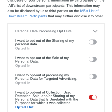
disclosure of your personal information by third parties on the
IAB’s list of downstream participants. This information may
also be disclosed by us to third parties on the
IAB’s List of
Downstream Participants
that may further disclose it to other
third parties.
Please note that this website/app uses one or more Google
Personal Data Processing Opt Outs
services and may gather and store information including but
Talán túlzás lenne azt állítani, hogy óriási lelkesedéssel vártuk
nemrég a DDR5-memóriákat, de azért csak beérett a
not limited to your visit or usage behaviour. You may click to
I want to opt-out of the Sharing of my
personal data.
technológia. Az árhelyzet miatt azonban teljesen más életgörbe
grant or deny consent to Google and its third-party tags to
Opted In
rajzolódik ki, ami a következő szabvány érkezését is erősen
use your data for below specified purposes in below Google
befolyásolhatja
consent section.
I want to opt-out of the Sale of my
Personal Data.
Ebbe a logikába illeszkedik az is, hogy DDR4-nél a
Opted In
modulok névleges feszültsége tipikusan 1,2 V, míg a
I want to opt-out of processing my
DDR5-nél 1,1 V (kivéve a tuningmodulokat), a gyakorlati
Personal Data for Targeted Advertising.
Opted In
különbséget viszont nem ez a tized volt adja, hanem a
tápellátás kezelésének részleges "decentralizálása". A
I want to opt-out of Collection, Use,
Retention, Sale, and/or Sharing of my
DDR5-ös modulokon jellemzően megjelenik a PMIC
Personal Data that Is Unrelated with the
(Power Management IC), amely a lapkán belül alakítja és
Purposes for which it was collected.
Opted Out
stabilizálja a memória számára szükséges