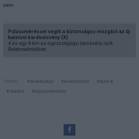
sem.
Pulzusméréssel segíti a biztonságos mozgást az új
balatoni kardioösvény (X)
4 és egy 8 km-es egészségügyi tanösvény nyílt
Balatonalmádiban.
Címkék:
#duckduckgo
#keresőmotor
#duck.ai
#chatbot
#képszerkesztés