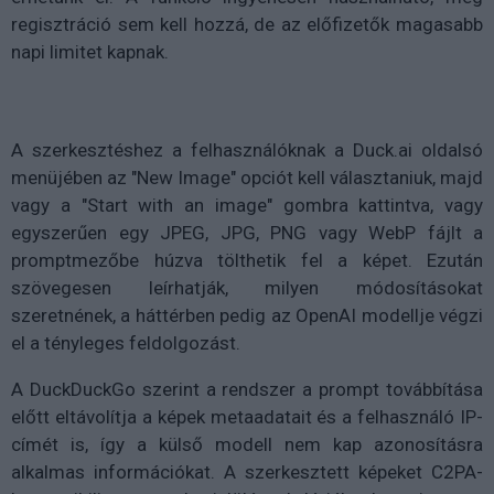
regisztráció sem kell hozzá, de az előfizetők magasabb
napi limitet kapnak.
A szerkesztéshez a felhasználóknak a Duck.ai oldalsó
menüjében az "New Image" opciót kell választaniuk, majd
vagy a "Start with an image" gombra kattintva, vagy
egyszerűen egy JPEG, JPG, PNG vagy WebP fájlt a
promptmezőbe húzva tölthetik fel a képet. Ezután
szövegesen leírhatják, milyen módosításokat
szeretnének, a háttérben pedig az OpenAI modellje végzi
el a tényleges feldolgozást.
A DuckDuckGo szerint a rendszer a prompt továbbítása
előtt eltávolítja a képek metaadatait és a felhasználó IP-
címét is, így a külső modell nem kap azonosításra
alkalmas információkat. A szerkesztett képeket C2PA-