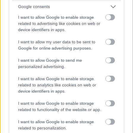
feszültségszinteket. Ez bizonyítottan segít a magasabb
Google consents
órajelek és a szigorúbb jelminőségi követelmények
I want to allow Google to enable storage
kiszolgálásában, ugyanakkor újfajta érzékenységet is
related to advertising like cookies on web or
behoz: a DDR5-ös stabilitási kérdések egy része nem "a
device identifiers in apps.
RAM hibája", hanem a teljes jelút, vagyis a CPU
memóriavezérlője (IMC), az alaplap nyomvonalai és
I want to allow my user data to be sent to
maga a modul jól összehangolt együttműködésén múlik.
Google for online advertising purposes.
I want to allow Google to send me
A DDR5 "hatékonyságra hangolt" megközelítése a
personalized advertising.
modulok felépítésében is tetten érhető. Míg a DDR4-es
UDIMM-et a platform tipikusan egy 64 bites
I want to allow Google to enable storage
adatcsatornaként látja (ECC nélkül), addig DDR5-nél egy
related to analytics like cookies on web or
DIMM két, egymástól részben független 32 bites
device identifiers in apps.
alcsatornára oszlik. Ezt könnyű félreérteni úgy, mintha
I want to allow Google to enable storage
egyetlen modulból automatikusan "dupla csatorna" lenne,
related to functionality of the website or app.
pedig a csatornák száma továbbra is platformszinten, az
IMC-hez kötötten értendő. Az ún. "subchannel" felosztás
I want to allow Google to enable storage
inkább azt szolgálja, hogy a memóriavezérlő több, kisebb
related to personalization.