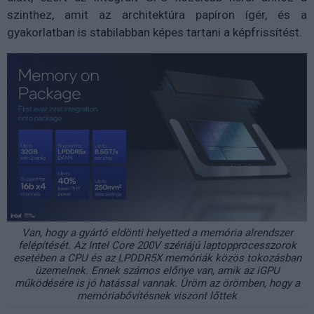
szinthez, amit az architektúra papíron ígér, és a
gyakorlatban is stabilabban képes tartani a képfrissítést.
Van, hogy a gyártó eldönti helyetted a memória alrendszer
felépítését. Az Intel Core 200V szériájú laptopprocesszorok
esetében a CPU és az LPDDR5X memóriák közös tokozásban
üzemelnek. Ennek számos előnye van, amik az iGPU
működésére is jó hatással vannak. Üröm az örömben, hogy a
memóriabővítésnek viszont lőttek