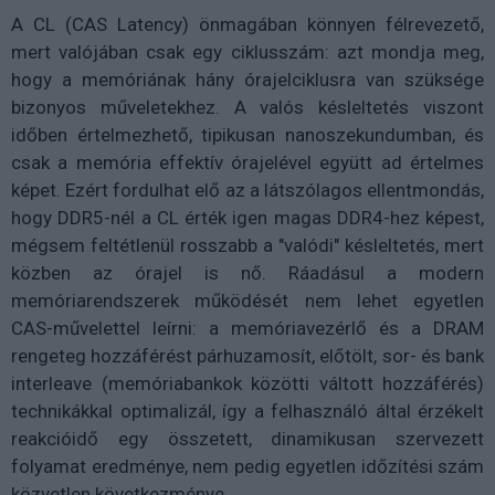
A CL (CAS Latency) önmagában könnyen félrevezető,
mert valójában csak egy ciklusszám: azt mondja meg,
hogy a memóriának hány órajelciklusra van szüksége
bizonyos műveletekhez. A valós késleltetés viszont
időben értelmezhető, tipikusan nanoszekundumban, és
csak a memória effektív órajelével együtt ad értelmes
képet. Ezért fordulhat elő az a látszólagos ellentmondás,
hogy DDR5-nél a CL érték igen magas DDR4-hez képest,
mégsem feltétlenül rosszabb a "valódi" késleltetés, mert
közben az órajel is nő. Ráadásul a modern
memóriarendszerek működését nem lehet egyetlen
CAS-művelettel leírni: a memóriavezérlő és a DRAM
rengeteg hozzáférést párhuzamosít, előtölt, sor- és bank
interleave (memóriabankok közötti váltott hozzáférés)
technikákkal optimalizál, így a felhasználó által érzékelt
reakcióidő egy összetett, dinamikusan szervezett
folyamat eredménye, nem pedig egyetlen időzítési szám
közvetlen következménye.