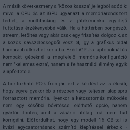
A másik következmény a "közös kassza" jellegből adódik:
mivel a CPU és az iGPU ugyanazt a memóriarendszert
terheli, a multitasking és a játék/munka egyidejű
futtatása érzékenyebbé válik. Ha a háttérben böngésző,
stream, letöltés vagy akár csak egy frissítés dolgozik, az
a közös sávszélességből vesz el, így a grafikus oldal
hamarabb ütközhet korlátba. Ezért iGPU-s laptopoknál és
kompakt gépeknél a megfelelő memória-konfiguráció
nem "kellemes extra", hanem a felhasználói élmény egyik
alapfeltétele.
A hordozható PC-k frontján ezt a kérdést az is élesíti,
hogy egyre gyakoribb a részben vagy teljesen alaplapra
forrasztott memória. Ilyenkor a kétcsatornás működés
nem egy későbbi bővítéssel elérhető opció, hanem
gyártói döntés, amit a vásárló utólag már nem tud
korrigálni. Előfordulhat, hogy egy modell 16 GB-tal is
kvázi egycsatornásnak számító kiépítéssel érkezik -