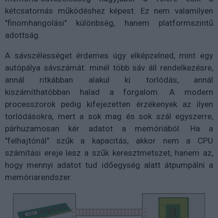
kétcsatornás működéshez képest. Ez nem valamilyen
"finomhangolási" különbség, hanem platformszintű
adottság.
A sávszélességet érdemes úgy elképzelned, mint egy
autópálya sávszámát: minél több sáv áll rendelkezésre,
annál ritkábban alakul ki torlódás, annál
kiszámíthatóbban halad a forgalom. A modern
processzorok pedig kifejezetten érzékenyek az ilyen
torlódásokra, mert a sok mag és sok szál egyszerre,
párhuzamosan kér adatot a memóriából. Ha a
"felhajtónál" szűk a kapacitás, akkor nem a CPU
számítási ereje lesz a szűk keresztmetszet, hanem az,
hogy mennyi adatot tud időegység alatt átpumpálni a
memóriarendszer.