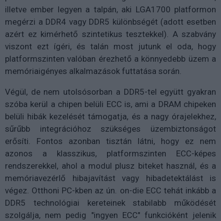
illetve ember legyen a talpán, aki LGA1700 platformon
megérzi a DDR4 vagy DDR5 különbségét (adott esetben
azért ez kimérhető szintetikus tesztekkel). A szabvány
viszont ezt ígéri, és talán most jutunk el oda, hogy
platformszinten valóban érezhető a könnyedebb üzem a
memóriaigényes alkalmazások futtatása során.
Végül, de nem utolsósorban a DDR5-tel együtt gyakran
szóba kerül a chipen belüli ECC is, ami a DRAM chipeken
belüli hibák kezelését támogatja, és a nagy órajelekhez,
sűrűbb integrációhoz szükséges üzembiztonságot
erősíti. Fontos azonban tisztán látni, hogy ez nem
azonos a klasszikus, platformszinten ECC-képes
rendszerekkel, ahol a modul plusz biteket használ, és a
memóriavezérlő hibajavítást vagy hibadetektálást is
végez. Otthoni PC-kben az ún. on-die ECC tehát inkább a
DDR5 technológiai kereteinek stabilabb működését
szolgálja, nem pedig "ingyen ECC" funkcióként jelenik