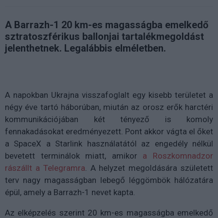
A Barrazh-1 20 km-es magasságba emelkedő
sztratoszférikus ballonjai tartalékmegoldást
jelenthetnek. Legalábbis elméletben.
A napokban Ukrajna visszafoglalt egy kisebb területet a
négy éve tartó háborúban, miután az orosz erők harctéri
kommunikációjában két tényező is komoly
fennakadásokat eredményezett. Pont akkor vágta el őket
a SpaceX a Starlink használatától az engedély nélkül
bevetett terminálok miatt, amikor
a Roszkomnadzor
rászállt a Telegramra
. A helyzet megoldására született
terv nagy magasságban lebegő léggömbök hálózatára
épül, amely a Barrazh-1 nevet kapta.
Az elképzelés szerint 20 km-es magasságba emelkedő