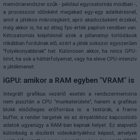
memóriarendszer szűk - például egycsatornás módban -,
a processzor időnként megakad egy-egy adatkérésnél,
amit a játékos mikrolagként, apró akadozásként érzékel,
még akkor is, ha az átlag fps-érték papíron rendben van.
Kétcsatornás kiépítésnél ezek a pillanatnyi torlódások
ritkábban fordulnak elő, ezért a játék sokszor egyszerűen
"folyékonyabbnak" hat. Különösen akkor, ha nincs GPU-
limit, ha sok a háttérfolyamat, vagy ha eleve CPU-intenzív
a játékmenet.
iGPU: amikor a RAM egyben "VRAM" is
Integrált grafikus vezérlő esetén a rendszermemória
nem pusztán a CPU "munkaterülete", hanem a grafikus
blokk elsődleges erőforrása is: a textúrák, a frame
buffer, a render targetek és az árnyalókhoz kapcsolódó
adatok ugyanúgy a RAM-ban kapnak helyet. Ez alapvető
különbség a diszkrét videokártyákhoz képest, amelyek