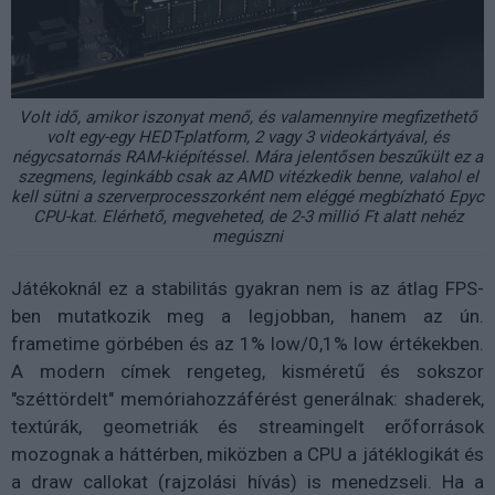
Volt idő, amikor iszonyat menő, és valamennyire megfizethető
volt egy-egy HEDT-platform, 2 vagy 3 videokártyával, és
négycsatornás RAM-kiépítéssel. Mára jelentősen beszűkült ez a
szegmens, leginkább csak az AMD vitézkedik benne, valahol el
kell sütni a szerverprocesszorként nem eléggé megbízható Epyc
CPU-kat. Elérhető, megveheted, de 2-3 millió Ft alatt nehéz
megúszni
Játékoknál ez a stabilitás gyakran nem is az átlag FPS-
ben mutatkozik meg a legjobban, hanem az ún.
frametime görbében és az 1% low/0,1% low értékekben.
A modern címek rengeteg, kisméretű és sokszor
"széttördelt" memóriahozzáférést generálnak: shaderek,
textúrák, geometriák és streamingelt erőforrások
mozognak a háttérben, miközben a CPU a játéklogikát és
a draw callokat (rajzolási hívás) is menedzseli. Ha a