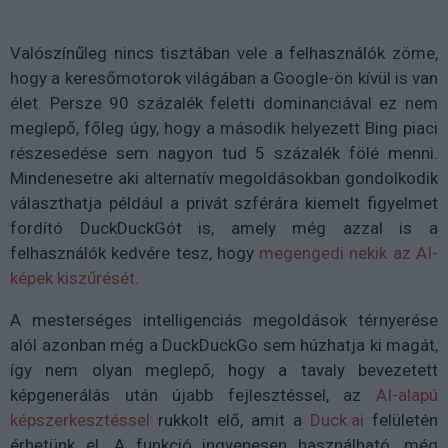
Valószínűleg nincs tisztában vele a felhasználók zöme,
hogy a keresőmotorok világában a Google-ön kívül is van
élet. Persze 90 százalék feletti dominanciával ez nem
meglepő, főleg úgy, hogy a második helyezett Bing piaci
részesedése sem nagyon tud 5 százalék fölé menni.
Mindenesetre aki alternatív megoldásokban gondolkodik
választhatja például a privát szférára kiemelt figyelmet
fordító DuckDuckGót is, amely még azzal is a
felhasználók kedvére tesz, hogy
megengedi nekik az AI-
képek kiszűrését
.
A mesterséges intelligenciás megoldások térnyerése
alól azonban még a DuckDuckGo sem húzhatja ki magát,
így nem olyan meglepő, hogy a tavaly bevezetett
képgenerálás után újabb fejlesztéssel, az
AI-alapú
képszerkesztéssel
rukkolt elő, amit a
Duck.ai
felületén
érhetünk el. A funkció ingyenesen használható, még