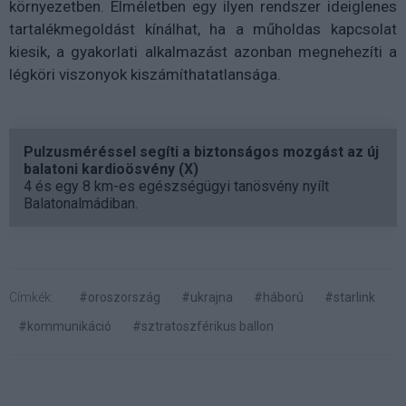
környezetben. Elméletben egy ilyen rendszer ideiglenes
tartalékmegoldást kínálhat, ha a műholdas kapcsolat
kiesik, a gyakorlati alkalmazást azonban megnehezíti a
légköri viszonyok kiszámíthatatlansága.
Pulzusméréssel segíti a biztonságos mozgást az új
balatoni kardioösvény (X)
4 és egy 8 km-es egészségügyi tanösvény nyílt
Balatonalmádiban.
Címkék:
#oroszország
#ukrajna
#háború
#starlink
#kommunikáció
#sztratoszférikus ballon