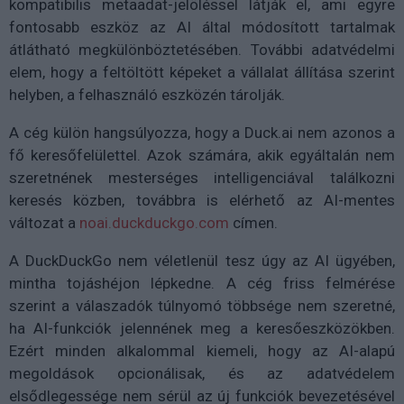
kompatibilis metaadat-jelöléssel látják el, ami egyre
fontosabb eszköz az AI által módosított tartalmak
átlátható megkülönböztetésében. További adatvédelmi
elem, hogy a feltöltött képeket a vállalat állítása szerint
helyben, a felhasználó eszközén tárolják.
A cég külön hangsúlyozza, hogy a Duck.ai nem azonos a
fő keresőfelülettel. Azok számára, akik egyáltalán nem
szeretnének mesterséges intelligenciával találkozni
keresés közben, továbbra is elérhető az AI-mentes
változat a
noai.duckduckgo.com
címen.
A DuckDuckGo nem véletlenül tesz úgy az AI ügyében,
mintha tojáshéjon lépkedne. A cég friss felmérése
szerint a válaszadók túlnyomó többsége nem szeretné,
ha AI-funkciók jelennének meg a keresőeszközökben.
Ezért minden alkalommal kiemeli, hogy az AI-alapú
megoldások opcionálisak, és az adatvédelem
elsődlegessége nem sérül az új funkciók bevezetésével