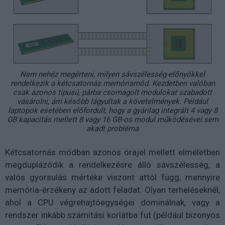
Nem nehéz megérteni, milyen sávszélesség-előnyökkel
rendelkezik a kétcsatornás memóriamód. Kezdetben valóban
csak azonos típusú, párba csomagolt modulokat szabadott
vásárolni, ám később lágyultak a követelmények. Például
laptopok esetében előfordult, hogy a gyárilag integrált 4 vagy 8
GB kapacitás mellett 8 vagy 16 GB-os modul működésével sem
akadt probléma
Kétcsatornás módban azonos órajel mellett elméletben
megduplázódik a rendelkezésre álló sávszélesség, a
valós gyorsulás mértéke viszont attól függ, mennyire
memória-érzékeny az adott feladat. Olyan terheléseknél,
ahol a CPU végrehajtóegységei dominálnak, vagy a
rendszer inkább számítási korlátba fut (például bizonyos