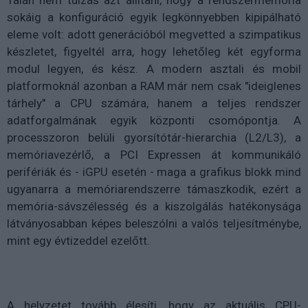
Talán nem túlzás azt állítani, hogy a rendszermemória
sokáig a konfiguráció egyik legkönnyebben kipipálható
eleme volt: adott generációból megvetted a szimpatikus
készletet, figyeltél arra, hogy lehetőleg két egyforma
modul legyen, és kész. A modern asztali és mobil
platformoknál azonban a RAM már nem csak "ideiglenes
tárhely" a CPU számára, hanem a teljes rendszer
adatforgalmának egyik központi csomópontja. A
processzoron belüli gyorsítótár-hierarchia (L2/L3), a
memóriavezérlő, a PCI Expressen át kommunikáló
perifériák és - iGPU esetén - maga a grafikus blokk mind
ugyanarra a memóriarendszerre támaszkodik, ezért a
memória-sávszélesség és a kiszolgálás hatékonysága
látványosabban képes beleszólni a valós teljesítménybe,
mint egy évtizeddel ezelőtt.
A helyzetet tovább élesíti, hogy az aktuális CPU-