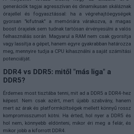
generációk tagjai agresszívan és dinamikusan skáláznak
órajellel és fogyasztással: ha a végrehajtóegységek
gyorsan "kifutnak" a memóriára várakozva, a magas
boost órajelek sem tudnak tartósan érvényesülni a valós
felhasználás során. Magyarul a RAM nem csak gyorsítja
vagy lassítja a gépet, hanem egyre gyakrabban határozza
meg, mennyire tudja a CPU kihasználni a saját számítási
potenciálját.
DDR4 vs DDR5: mitől "más liga" a
DDR5?
Érdemes most tisztába tenni, mit ad a DDR5 a DDR4-hez
képest. Nem csak azért, mert újabb szabvány, hanem
mert az árak és platformköltségek mellett könnyű rossz
kompromisszumot kötni. Ha érted, hol nyer a DDR5 és
hol nem, könnyebb eldönteni, mikor éri meg a felár, és
mikor jobb a kiforrott DDR4.