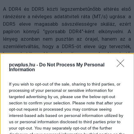
A DDR4 és DDR5 közti legszembetűnőbb eltérés első
ránézésre a névleges adatátviteli ráta (MT/s) ugrása: a
DDR5 eleve magasabb sávszélességre skáláz, ezért
papíron könnyű "gyorsabb DDR4"-ként elkönyvelni. A
lényeg azonban nem pusztán az órajel, hanem az a
szemléletváltás, hogy a DDR5-öt eleve úgy tervezték,
hogy hatékonyabban kezelje a sok kisméretű,
párhuzamos memóriaigényt. Ez a mai többmagos, hibrid
pcwplus.hu -
Do Not Process My Personal
processzorok és vegyes terhelések világában különösen
Information
fontos, mert a CPU szálai jellemzően nem egyetlen nagy
adatfolyamot kérnek, hanem sok, egymással versengő,
If you wish to opt-out of the sale, sharing to third parties, or
processing of your personal or sensitive information for
rövid kérést. Ezeknél pedig a kiszolgálási hatékonyság
targeted advertising by us, please use the below opt-out
legalább annyit számít, mint a nyers átviteli kapacitás.
section to confirm your selection. Please note that after your
opt-out request is processed you may continue seeing
interest-based ads based on personal information utilized by
us or personal information disclosed to third parties prior to
your opt-out. You may separately opt-out of the further