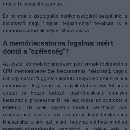
meg a felhasználó számára.
És ha már a kiszolgálás hatékonyságáról beszélünk: a
következő nagy "ingyen teljesítmény" továbbra is a
memóriacsatornák helyes kihasználása.
A memóriacsatorna fogalma: miért
döntő a "szélesség"?
Az asztali és mobil mainstream platformok többségén a
CPU memóriavezérlője kétcsatornás felépítésű, vagyis
két, egymástól független adatúton képes kommunikálni a
memóriával. Egy csatorna a gyakorlatban egy 64 bites
adatút (a hozzá tartozó vezérlőjelekkel), amelyen
keresztül a processzor ki- és beolvassa az adatokat a
RAM-ból. Ha csak egyetlen modult használsz, sok
rendszerben csak az egyik csatorna kerül ténylegesen
kihasználásra, ami azt jelenti, hogy az elérhető elméleti
memória-sávszélesség nagyjából a felére esik a