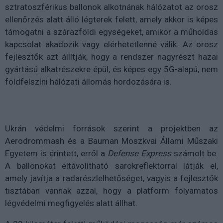
sztratoszférikus ballonok alkotnának hálózatot az orosz
ellenőrzés alatt álló légterek felett, amely akkor is képes
támogatni a szárazföldi egységeket, amikor a műholdas
kapcsolat akadozik vagy elérhetetlenné válik. Az orosz
fejlesztők azt állítják, hogy a rendszer nagyrészt hazai
gyártású alkatrészekre épül, és képes egy 5G-alapú, nem
földfelszíni hálózati állomás hordozására is.
Ukrán védelmi források szerint a projektben az
Aerodrommash és a Bauman Moszkvai Állami Műszaki
Egyetem is érintett, erről a
Defense Express
számolt be.
A ballonokat eltávolítható sarokreflektorral látják el,
amely javítja a radarészlelhetőséget, vagyis a fejlesztők
tisztában vannak azzal, hogy a platform folyamatos
légvédelmi megfigyelés alatt állhat.