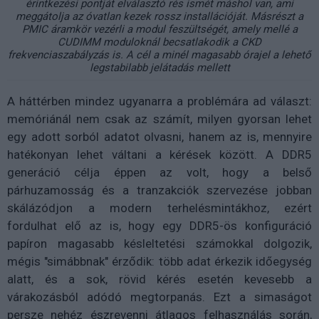
érintkezési pontját elválasztó rés ismét máshol van, ami
meggátolja az óvatlan kezek rossz installációját. Másrészt a
PMIC áramkör vezérli a modul feszültségét, amely mellé a
CUDIMM moduloknál becsatlakodik a CKD
frekvenciaszabályzás is. A cél a minél magasabb órajel a lehető
legstabilabb jelátadás mellett
A háttérben mindez ugyanarra a problémára ad választ:
memóriánál nem csak az számít, milyen gyorsan lehet
egy adott sorból adatot olvasni, hanem az is, mennyire
hatékonyan lehet váltani a kérések között. A DDR5
generáció célja éppen az volt, hogy a belső
párhuzamosság és a tranzakciók szervezése jobban
skálázódjon a modern terhelésmintákhoz, ezért
fordulhat elő az is, hogy egy DDR5-ös konfiguráció
papíron magasabb késleltetési számokkal dolgozik,
mégis "simábbnak" érződik: több adat érkezik időegység
alatt, és a sok, rövid kérés esetén kevesebb a
várakozásból adódó megtorpanás. Ezt a simaságot
persze nehéz észrevenni átlagos felhasználás során,