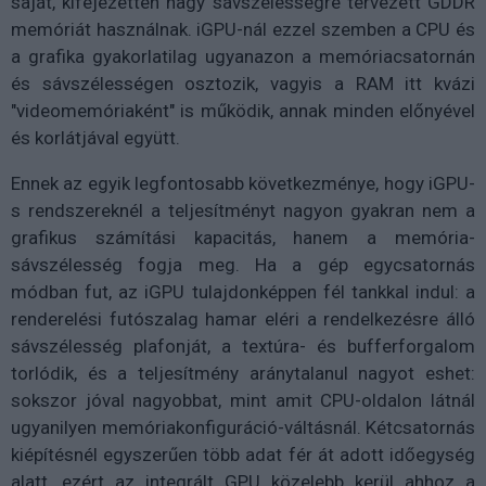
saját, kifejezetten nagy sávszélességre tervezett GDDR
memóriát használnak. iGPU-nál ezzel szemben a CPU és
a grafika gyakorlatilag ugyanazon a memóriacsatornán
és sávszélességen osztozik, vagyis a RAM itt kvázi
"videomemóriaként" is működik, annak minden előnyével
és korlátjával együtt.
Ennek az egyik legfontosabb következménye, hogy iGPU-
s rendszereknél a teljesítményt nagyon gyakran nem a
grafikus számítási kapacitás, hanem a memória-
sávszélesség fogja meg. Ha a gép egycsatornás
módban fut, az iGPU tulajdonképpen fél tankkal indul: a
renderelési futószalag hamar eléri a rendelkezésre álló
sávszélesség plafonját, a textúra- és bufferforgalom
torlódik, és a teljesítmény aránytalanul nagyot eshet:
sokszor jóval nagyobbat, mint amit CPU-oldalon látnál
ugyanilyen memóriakonfiguráció-váltásnál. Kétcsatornás
kiépítésnél egyszerűen több adat fér át adott időegység
alatt, ezért az integrált GPU közelebb kerül ahhoz a