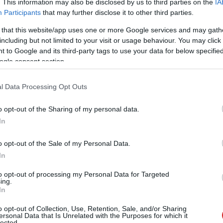
. This information may also be disclosed by us to third parties on the
IA
Participants
that may further disclose it to other third parties.
 that this website/app uses one or more Google services and may gath
including but not limited to your visit or usage behaviour. You may click 
 to Google and its third-party tags to use your data for below specifi
ogle consent section.
l Data Processing Opt Outs
a fórumozó nem az első aki ezt tapasztalta, néhány éve
rián ment keresztül, aki akkor egy látványos videót is
o opt-out of the Sharing of my personal data.
t ellepő tűzhangyákról.
In
gone for a month. I played games and ran benchmarks
o opt-out of the Sale of my Personal Data.
y pc running overnight but they still inside. Help
In
to opt-out of processing my Personal Data for Targeted
ing.
In
o opt-out of Collection, Use, Retention, Sale, and/or Sharing
ersonal Data that Is Unrelated with the Purposes for which it
lected.