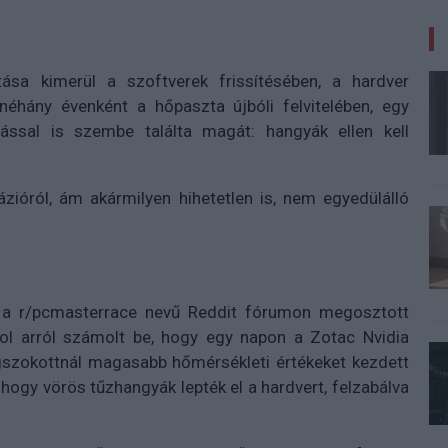
sa kimerül a szoftverek frissítésében, a hardver
hány évenként a hőpaszta újbóli felvitelében, egy
ással is szembe találta magát: hangyák ellen kell
zióról, ám akármilyen hihetetlen is, nem egyedülálló
a r/pcmasterrace nevű Reddit fórumon megosztott
ol arról számolt be, hogy egy napon a Zotac Nvidia
zokottnál magasabb hőmérsékleti értékeket kezdett
 hogy vörös tűzhangyák lepték el a hardvert, felzabálva