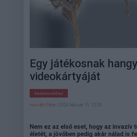
Egy játékosnak hangyá
videokártyáját
Kedvencekhez
Horváth Péter
|
2024 február 15. 12:00
Nem ez az első eset, hogy az invazív
életét, a jövőben pedig akár nálad is 