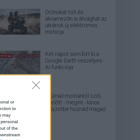
Drónokat tölt és
aknamezőn is átvághat az
ukránok új elektromos
motorja
Két napot sem bírt ki a
Google Earth veszélyes
AI-funkciója
A Gmail mostantól szól,
mielőtt - megint - kínos
sonal or
helyzetbe hoznád magad
ection to
ou may
 personal
out of the
 downstream