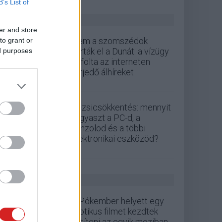
B’s List of
ZÖLD PÁLYA
er and store
Nem a szomszédok
to grant or
zárták el a Dunát: a vízügy
ed purposes
cáfolta az interneten
terjedő álhíreket
Rezsicsökkentés: mennyit
fogyaszt a PC-d, a
konzolod és a többi
elektronikai eszközöd?
GS HÍREK
A Pókember helyett egy
erotikus filmet kezdtek
vetíteni az egyik moziban