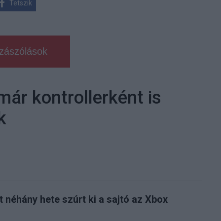
Tetszik
zászólások
már kontrollerként is
k
it néhány hete szúrt ki a sajtó az Xbox