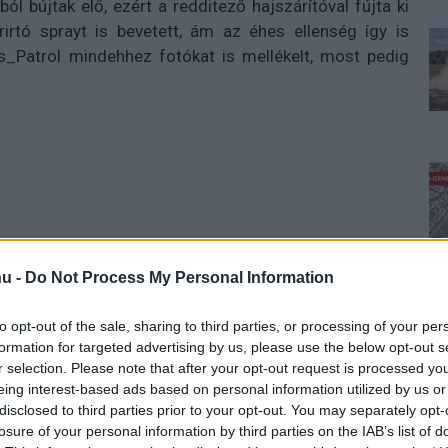
l bújtak elő, ezért a redditező hajszárítóval fújta ki
arirtó sprayt is bevetett, ám az éhes ellenség így is
us_Patrol mindehhez fotókat is mellékelt, most pedig
u -
Do Not Process My Personal Information
to opt-out of the sale, sharing to third parties, or processing of your per
formation for targeted advertising by us, please use the below opt-out s
r selection. Please note that after your opt-out request is processed y
eing interest-based ads based on personal information utilized by us or
disclosed to third parties prior to your opt-out. You may separately opt-
losure of your personal information by third parties on the IAB’s list of