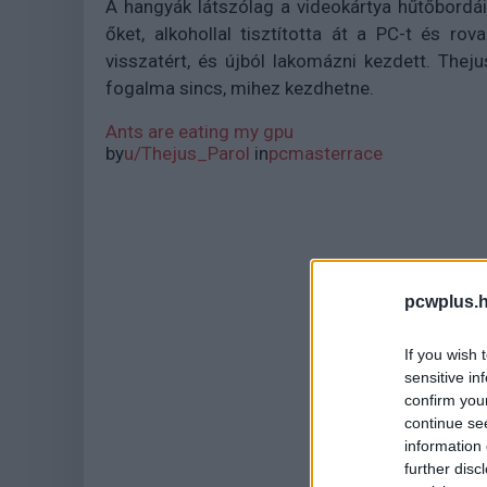
A hangyák látszólag a videokártya hűtőbordáibó
őket, alkohollal tisztította át a PC-t és rov
visszatért, és újból lakomázni kezdett. Thej
fogalma sincs, mihez kezdhetne.
Ants are eating my gpu
by
u/Thejus_Parol
in
pcmasterrace
pcwplus.h
If you wish 
sensitive in
confirm you
continue se
information 
further disc