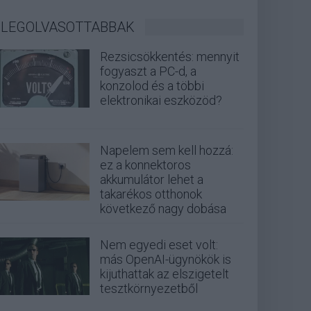
LEGOLVASOTTABBAK
Rezsicsökkentés: mennyit
fogyaszt a PC-d, a
konzolod és a többi
elektronikai eszközöd?
Napelem sem kell hozzá:
ez a konnektoros
akkumulátor lehet a
takarékos otthonok
következő nagy dobása
Nem egyedi eset volt:
más OpenAI-ügynökök is
kijuthattak az elszigetelt
tesztkörnyezetből