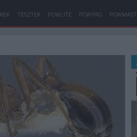
ÍREK
TESZTEK
PCW.LITE
PCW.PRO
PCW.MAST