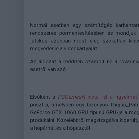
Normál esetben egy számítógép karbantartá
rendszeres pormentesítésében és mondjuk né
játékos azonban most elég szokatlan kihív
megvédenie a videokártyáját.
Az áldozat a redditen számolt be a rovarinvá
esetről van szó.
Elsőként a
PCGamesN
hívta fel a figyelmet
posztra, amelyben egy bizonyos Thejus_Patr
GeForce GTX 1060 GPU típusú GPU-ja a megs
produkálni. Közelebbről megvizsgálva kiderült,
a hőpárnát és a hőpasztát.