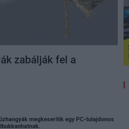
k zabálják fel a
 tűzhangyák megkeserítik egy PC-tulajdonos
felbukkanhatnak.