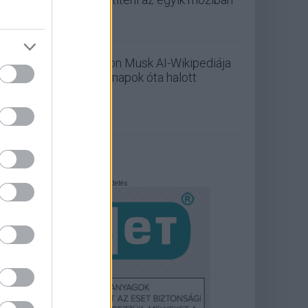
Elon Musk AI-Wikipediája
hónapok óta halott
Hirdetés