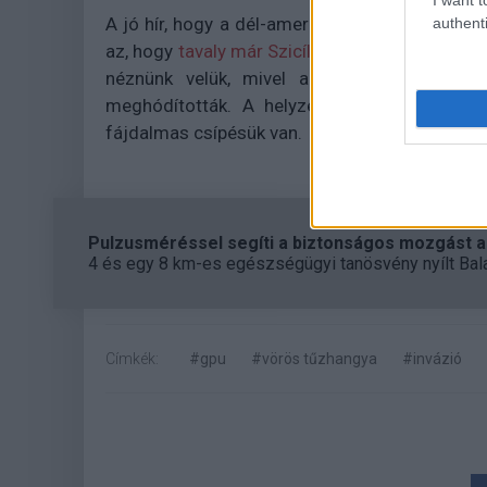
A jó hír, hogy a dél-amerikai vörös tűzhangyá
authenti
az, hogy
tavaly már Szicíliában is felbukkant a 
néznünk velük, mivel az Egyesült Államok 
meghódították. A helyzetet ráadásul még 
fájdalmas csípésük van.
Pulzusméréssel segíti a biztonságos mozgást az
4 és egy 8 km-es egészségügyi tanösvény nyílt Bal
Címkék:
#gpu
#vörös tűzhangya
#invázió