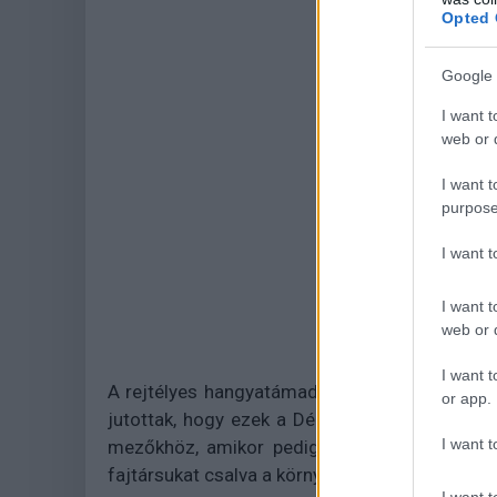
Opted 
Google 
I want t
web or d
I want t
purpose
I want 
I want t
web or d
I want t
A rejtélyes hangyatámadásokra a Wikipedia ad
or app.
jutottak, hogy ezek a Dél-Amerikából behurco
I want t
mezőkhöz, amikor pedig áramütést kapnak, 
fajtársukat csalva a környékre.
I want t