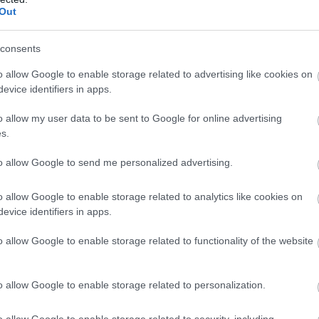
Out
consents
o allow Google to enable storage related to advertising like cookies on
evice identifiers in apps.
o allow my user data to be sent to Google for online advertising
s.
to allow Google to send me personalized advertising.
o allow Google to enable storage related to analytics like cookies on
evice identifiers in apps.
o allow Google to enable storage related to functionality of the website
hat választ, amely szerint bizonyos tanulmányok arra
lt, rendkívül invazív rovarok vonzódnak az elektromos
o allow Google to enable storage related to personalization.
nagy mennyiségű feromont bocsátanak ki, még több
o allow Google to enable storage related to security, including