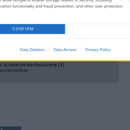
k egyelőre nem terjedtek el Európában, a rossz viszont
cation functionality and fraud prevention, and other user protection.
faj
, így nem lehet kizárni, hogy előbb-utóbb szembe kell
mellett korábban Kínát és Ausztráliát is gyorsan
aggasztóbbá teszi, hogy a hangyáknak kimondottan
CONFIRM
Data Deletion
Data Access
Privacy Policy
 új balatoni kardioösvény (X)
atonalmádiban.