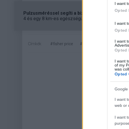
I want t
Opted 
Pulzusméréssel segíti a biztonságos mozgást az
4 és egy 8 km-es egészségügyi tanösvény nyílt Bal
I want t
Opted 
I want 
Címkék:
#fisher price
#kontroller
#xbox
#
Advertis
Opted 
I want t
of my P
was col
Opted 
Google 
I want t
web or d
Hoz
I want t
purpose