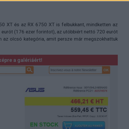
0 XT és az RX 6750 XT is felbukkant, mindketten az
urót (176 ezer forintot), az utóbbiért nettó 720 eurót
 sem az olcsó kategória, amit persze már megszokhattuk
képre a galériáért!