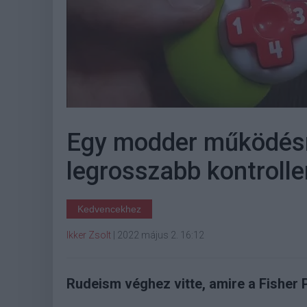
Egy modder működésre
legrosszabb kontrolle
Kedvencekhez
Ikker Zsolt
|
2022 május 2. 16:12
Rudeism véghez vitte, amire a Fisher 