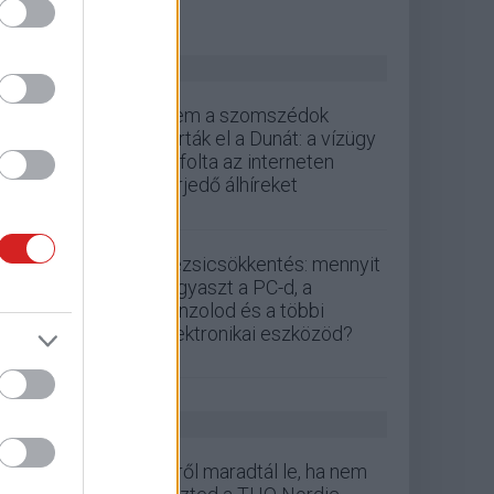
ZÖLD PÁLYA
Nem a szomszédok
zárták el a Dunát: a vízügy
cáfolta az interneten
terjedő álhíreket
Rezsicsökkentés: mennyit
fogyaszt a PC-d, a
konzolod és a többi
elektronikai eszközöd?
GS HÍREK
Erről maradtál le, ha nem