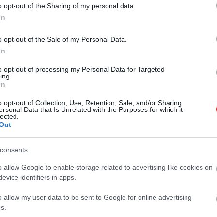
o opt-out of the Sharing of my personal data.
In
 új balatoni kardioösvény (X)
atonalmádiban.
o opt-out of the Sale of my Personal Data.
In
to opt-out of processing my Personal Data for Targeted
rudeism
ing.
In
o opt-out of Collection, Use, Retention, Sale, and/or Sharing
ersonal Data that Is Unrelated with the Purposes for which it
lected.
Out
Tetszik
consents
o allow Google to enable storage related to advertising like cookies on
evice identifiers in apps.
zászólások
o allow my user data to be sent to Google for online advertising
s.