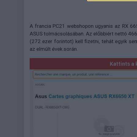
A francia PC21 webshopon ugyanis az RX 665
ASUS tolmácsolásában. Az előbbiért nettó 466 e
(272 ezer forintot) kell fizetni, tehát egyik
az elmúlt évek során.
Kattints a 