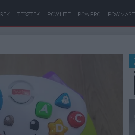
ÍREK
TESZTEK
PCW.LITE
PCW.PRO
PCW.MAST