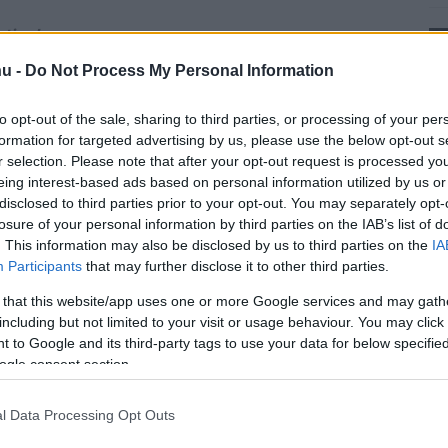
ction!
u -
Do Not Process My Personal Information
e play with it
to opt-out of the sale, sharing to third parties, or processing of your per
d joke that inspired me to make this happen 😂
formation for targeted advertising by us, please use the below opt-out s
r selection. Please note that after your opt-out request is processed y
eing interest-based ads based on personal information utilized by us or
disclosed to third parties prior to your opt-out. You may separately opt-
leges funkciójára is: mivel a Fisher Price csak egyetlen
losure of your personal information by third parties on the IAB’s list of
. This information may also be disclosed by us to third parties on the
IA
ldotta meg, hogy váltani lehessen, hogy ez éppen bal,
Participants
that may further disclose it to other third parties.
 that this website/app uses one or more Google services and may gath
os forgalmazásra adná a fejét, valószínűleg nem kevés
including but not limited to your visit or usage behaviour. You may click 
pna egy ilyen kütyüre. Nekik reménykedésre adhat okot,
 to Google and its third-party tags to use your data for below specifi
ogle consent section.
 gamer maszk is valósággá vált
, szóval semmit sem
l Data Processing Opt Outs