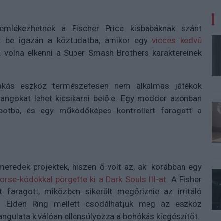
mlékezhetnek a Fischer Price kisbabáknak szánt
nt be igazán a köztudatba, amikor egy
vicces kedvű
a volna elkenni a Super Smash Brothers karaktereinek
ókás eszköz természetesen nem alkalmas játékok
hangokat lehet kicsikarni belőle. Egy modder azonban
potba, és egy működőképes kontrollert faragott a
meredek projektek, hiszen ő volt az, aki korábban egy
orse-kódokkal pörgette ki a Dark Souls III-at
. A Fisher
 faragott, miközben sikerült megőriznie az irritáló
az Elden Ring mellett csodálhatjuk meg az eszköz
angulata kiválóan ellensúlyozza a bohókás kiegészítőt.