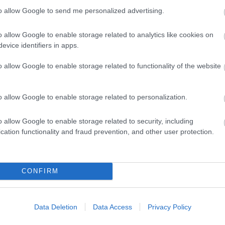
 listáz egy webshop,
to allow Google to send me personalized advertising.
i értük
o allow Google to enable storage related to analytics like cookies on
evice identifiers in apps.
o allow Google to enable storage related to functionality of the website
o allow Google to enable storage related to personalization.
z AMD Radeon RX 6750 XT és az RX 6650 XT.
o allow Google to enable storage related to security, including
cation functionality and fraud prevention, and other user protection.
egy utolsó frissítést az RDNA2-es videokártyáihoz,
CONFIRM
 6950 XT mellett a RX 6650 XT és a 6750 XT is
Data Deletion
Data Access
Privacy Policy
nosságra került GFXBench teszt
árulkodott, egy újabb
ardverek áraival kapcsolatban nyújt némi kapaszkodót.