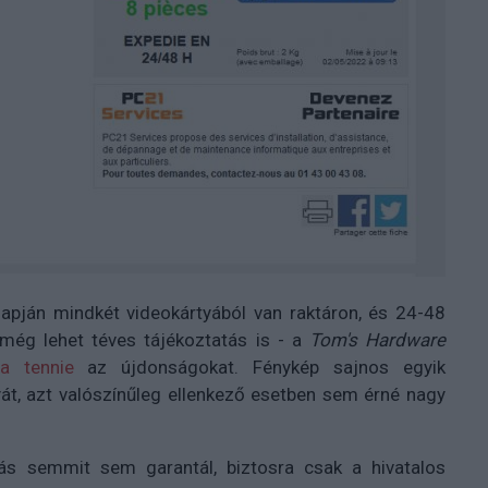
apján mindkét videokártyából van raktáron, és 24-48
ze még lehet téves tájékoztatás is - a
Tom's Hardware
ba tennie
az újdonságokat. Fénykép sajnos egyik
yát, azt valószínűleg ellenkező esetben sem érné nagy
ás semmit sem garantál, biztosra csak a hivatalos