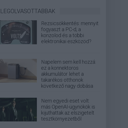
LEGOLVASOTTABBAK
Rezsicsökkentés: mennyit
fogyaszt a PC-d, a
konzolod és a többi
elektronikai eszközöd?
Napelem sem kell hozzá:
ez a konnektoros
akkumulátor lehet a
takarékos otthonok
következő nagy dobása
Nem egyedi eset volt:
más OpenAI-ügynökök is
kijuthattak az elszigetelt
tesztkörnyezetből