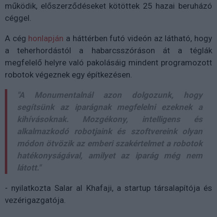
működik, előszerződéseket kötöttek 25 hazai beruházó
céggel.
A cég
honlapján
a háttérben futó videón az látható, hogy
a teherhordástól a habarcsszóráson át a téglák
megfelelő helyre való pakolásáig mindent programozott
robotok végeznek egy építkezésen.
"A Monumentalnál azon dolgozunk, hogy
segítsünk az iparágnak megfelelni ezeknek a
kihívásoknak. Mozgékony, intelligens és
alkalmazkodó robotjaink és szoftvereink olyan
módon ötvözik az emberi szakértelmet a robotok
hatékonyságával, amilyet az iparág még nem
látott."
- nyilatkozta Salar al Khafaji, a startup társalapítója és
vezérigazgatója.