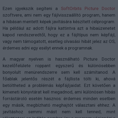
Ezen igyekszik segíteni a
SoftOrbits Picture Doctor
szoftvere, ami nem egy fájlvisszaállító program, hanem
a hibásan mentett képek javítására készített célprogram.
Ha például az adott fájlra kattintva azt a hibaüzenetet
kapod rendszeredtől, hogy ez a fájltípus nem képfájl,
vagy nem támogatott, esetleg olvasási hibát jelez az OS,
érdemes adni egy esélyt ennek a programnak.
A magyar nyelven is használható Picture Doctor
kezelőfelülete roppant egyszerű és különösebben
bonyolult menürendszerre sem kell számítanod. A
főablak jelentős részét a fájllista tölti ki, ahová
betöltheted a problémás képfájljaidat. Ezt követően a
kimeneti könyvtárat kell megadnod, ami különösen hibás
forrástároló esetén hasznos: érdemes minden esetben
egy másik, megbízható meghajtót választani ehhez. A
javításhoz semmi mást nem kell tenned, mint