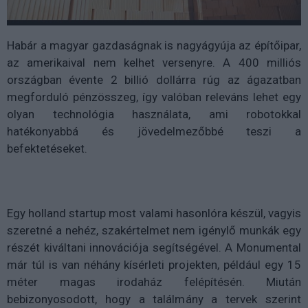
Habár a magyar gazdaságnak is nagyágyúja az építőipar,
az amerikaival nem kelhet versenyre. A 400 milliós
országban évente 2 billió dollárra rúg az ágazatban
megforduló pénzösszeg, így valóban releváns lehet egy
olyan technológia használata, ami robotokkal
hatékonyabbá és jövedelmezőbbé teszi a
befektetéseket.
Egy holland startup most valami hasonlóra készül, vagyis
szeretné a nehéz, szakértelmet nem igénylő munkák egy
részét kiváltani innovációja segítségével. A Monumental
már túl is van néhány kísérleti projekten, például egy 15
méter magas irodaház felépítésén. Miután
bebizonyosodott, hogy a találmány a tervek szerint