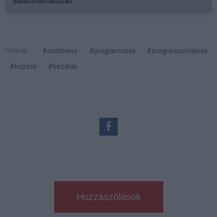
Balatonalmádiban.
Címkék:
#codeberry
#programozás
#programozóiskola
#képzés
#bezárás
Hozzászólások