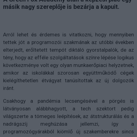
másik nagy szereplője is bezárja a kapuit.
Arról lehet és érdemes is vitatkozni, hogy mennyiben
tettek jót a programozói szakmának az utóbbi években
elterjedt, erőltetett tempót diktáló gyorstalpalók, de az
tény, hogy az efféle szolgáltatások színre lépése logikus
következménye volt egy olyan munkaerőpiaci helyzetnek,
amikor az iskolákkal szorosan együttműködő cégek
kielégíthetetlen étvágyat tanúsítottak az új dolgozók
iránt.
Csakhogy a pandémia lecsengésével a pörgés is
látványosan alábbhagyott, a tech szektort pedig
világszerte a tömeges leépítések, az átstrukturálás és a
nadrágszíj meghúzása jellemzi, így a
programozógyárakból kiömlő új szakemberekre sincs