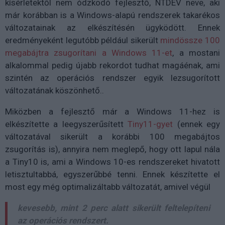
kísérletektől nem ódzkodó fejlesztő, NTDEV neve, aki
már korábban is a Windows-alapú rendszerek takarékos
változatainak az elkészítésén ügyködött. Ennek
eredményeként legutóbb például sikerült
mindössze 100
megabájtra zsugorítani a Windows 11-et
, a mostani
alkalommal pedig újabb rekordot tudhat magáénak, ami
szintén az operációs rendszer egyik lezsugorított
változatának köszönhető..
Miközben a fejlesztő már a Windows 11-hez is
elkészítette a leegyszerűsített
Tiny11-gyet
(ennek egy
változatával sikerült a korábbi 100 megabájtos
zsugorítás is), annyira nem meglepő, hogy ott lapul nála
a Tiny10 is, ami a Windows 10-es rendszereket hivatott
letisztultabbá, egyszerűbbé tenni. Ennek készítette el
most egy még optimalizáltabb változatát, amivel végül
kevesebb, mint 2 perc alatt sikerült feltelepíteni
az operációs rendszert.