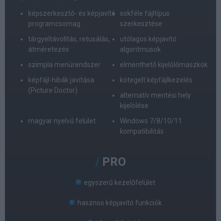
képszerkesztő- és képjavító
sokféle fájltípus
programcsomag
szerkesztése
tárgyeltávolítás, retusálás,
utólagos képjavító
átméretezés
algoritmusok
szimpla menürendszer
elmenthető kijelölőmaszkok
képfájl-hibák javítása
kötegelt képfájlkezelés
(Picture Doctor)
alternatív mentési hely
kijelölése
magyar nyelvű felület
Windows 7/8/10/11
kompatibilitás
PRO
egyszerű kezelőfelület
hasznos képjavító funkciók