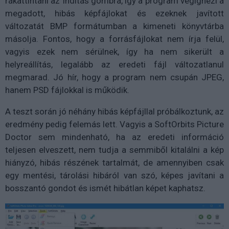
rákattintani az Indítás gombra, így a program végignézi a
megadott, hibás képfájlokat és ezeknek javított
változatát BMP formátumban a kimeneti könyvtárba
másolja. Fontos, hogy a forrásfájlokat nem írja felül,
vagyis ezek nem sérülnek, így ha nem sikerült a
helyreállítás, legalább az eredeti fájl változatlanul
megmarad. Jó hír, hogy a program nem csupán JPEG,
hanem PSD fájlokkal is működik.
A teszt során jó néhány hibás képfájllal próbálkoztunk, az
eredmény pedig felemás lett. Vagyis a SoftOrbits Picture
Doctor sem mindenható, ha az eredeti információ
teljesen elveszett, nem tudja a semmiből kitalálni a kép
hiányzó, hibás részének tartalmát, de amennyiben csak
egy mentési, tárolási hibáról van szó, képes javítani a
bosszantó gondot és ismét hibátlan képet kaphatsz.