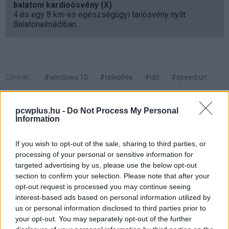
balatoni kardioösvény (X)
4 és egy 8 km-es egészségügyi tanösvény nyílt
Balatonalmádiban.
Címkék:
#windows 10
#telepítés
#idő
#speedrun
#ntdev
#kísérlet
#operációs rendszer
pcwplus.hu -
Do Not Process My Personal
Information
If you wish to opt-out of the sale, sharing to third parties, or
processing of your personal or sensitive information for
Az Apple szerint nem szabad
targeted advertising by us, please use the below opt-out
section to confirm your selection. Please note that after your
rizsbe tenni a beázott iPhone-
opt-out request is processed you may continue seeing
interest-based ads based on personal information utilized by
okat
us or personal information disclosed to third parties prior to
your opt-out. You may separately opt-out of the further