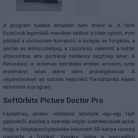
A program tudása ennyiben nem merül ki. A fenti
Eszközök legördülő menüben találod a többi opciót, mint
például a vörösszem-korrekció, a kivágás és forgatás, a
javítás és klónozóbélyeg, a zajszűrés, valamint a háttér
eltávolítása, ami portrénál hatékony segítség lehet. A
Retusálást is érdemes kipróbálni emberi arcokon, szép
eredményt lehet elérni némi próbálgatással. A
végeredményt az összes népszerű formátumba képes
elmenteni a program.
SoftOrbits Picture Doctor Pro
Fájdalmas, amikor véletlenül letörlünk egy-egy fájlt
gépünkről, esetleg a nyaralás végén szembesülünk azzal,
hogy a fényképezőgépünkbe helyezett SD-kártya rosszul
mentette a fotókat. Ilyenkor hiába a visszaállító