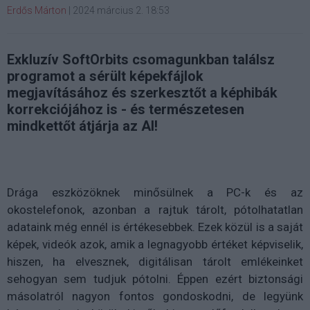
Erdős Márton
|
2024 március 2. 18:53
Exkluzív SoftOrbits csomagunkban találsz
programot a sérült képekfájlok
megjavításához és szerkesztőt a képhibák
korrekciójához is - és természetesen
mindkettőt átjárja az AI!
Drága eszközöknek minősülnek a PC-k és az
okostelefonok, azonban a rajtuk tárolt, pótolhatatlan
adataink még ennél is értékesebbek. Ezek közül is a saját
képek, videók azok, amik a legnagyobb értéket képviselik,
hiszen, ha elvesznek, digitálisan tárolt emlékeinket
sehogyan sem tudjuk pótolni. Éppen ezért biztonsági
másolatról nagyon fontos gondoskodni, de legyünk