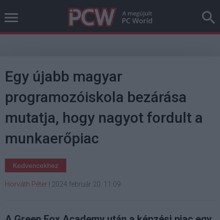
Egy újabb magyar
programozóiskola bezárása
mutatja, hogy nagyot fordult a
munkaerőpiac
Kedvencekhez
Horváth Péter
|
2024 február 20. 11:09
A Green Fox Academy után a képzési piac egy