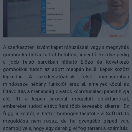
A szerkeszteni kívánt képet ráhúzással, vagy a megnyitás
gombra kattintva tudod betölteni, innentől kezdve pedig
a jobb felső sarokban látható Előző és Következő
gombokkal tudsz az adott mappán belüli képek között
lépkedni. A szerkesztőablak felső menüsorában
mindössze néhány funkciót érsz el, amelyek közül az
Eltávolítás a manapság divatos képretusálási panelt hívja
elő. Itt a képen pirossal megjelölt objektumokat,
embereket tudod eltávolítani több-kevesebb sikerrel. Ez
függ a képtől, a háttér homogenitásától - a SoftOrbits
megoldása nem rossz, de ha gyengébb géped van,
számolj vele, hogy egy darabig el fog tartani a számítás.