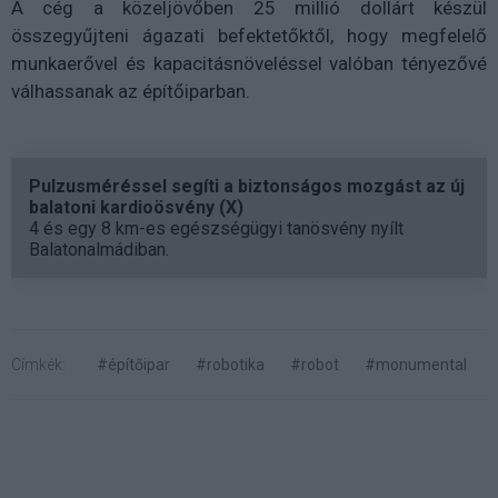
A cég a közeljövőben 25 millió dollárt készül
összegyűjteni ágazati befektetőktől, hogy megfelelő
munkaerővel és kapacitásnöveléssel valóban tényezővé
válhassanak az építőiparban.
Pulzusméréssel segíti a biztonságos mozgást az új
balatoni kardioösvény (X)
4 és egy 8 km-es egészségügyi tanösvény nyílt
Balatonalmádiban.
Címkék:
#építőipar
#robotika
#robot
#monumental