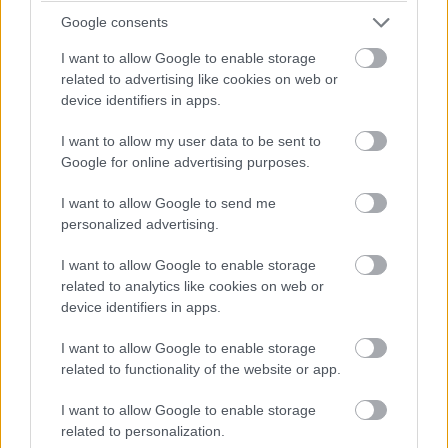
sem vállal garanciát
a vízkárokra, mondván, hogy a gyári
Google consents
védelem a napi használat során szerzett sérülések miatt
csökkenhet. Így tehát ha vízbe pottyan a telefonunk,
I want to allow Google to enable storage
related to advertising like cookies on web or
marad a fizetős szerviz vagy a népi praktikák, az
device identifiers in apps.
utóbbiakkal viszont nem árt óvatosan eljárni a
cupertinóiak szerint.
I want to allow my user data to be sent to
Google for online advertising purposes.
A gyártó ugyanis
a témának szentelt támogatási oldalán
határozottan igyekszik lebeszélni az egyik leggyakrabban
I want to allow Google to send me
personalized advertising.
bevetett módszerről, a készülék rizsbe tételétől. Ezzel az
erősen vitatott tanáccsal ugyan számos weboldalon és
I want to allow Google to enable storage
fórumbejegyzésben találkozhatunk, ám az Apple úgy véli,
related to analytics like cookies on web or
hogy a népi gyógyírral csak rontunk a helyzeten, mivel a
device identifiers in apps.
rizsről apró darabok juthatnak a készülékházba.
I want to allow Google to enable storage
related to functionality of the website or app.
I want to allow Google to enable storage
Erről egyébként magunk is meggyőződhetünk a rizs
related to personalization.
kiöntésével: meg fogjuk látni, hogy az átlagos tasakok a