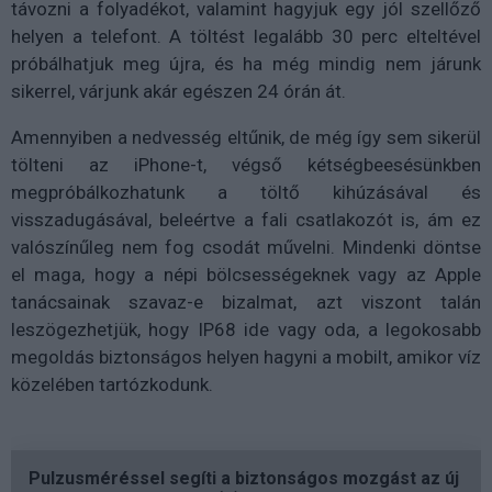
távozni a folyadékot, valamint hagyjuk egy jól szellőző
helyen a telefont. A töltést legalább 30 perc elteltével
próbálhatjuk meg újra, és ha még mindig nem járunk
sikerrel, várjunk akár egészen 24 órán át.
Amennyiben a nedvesség eltűnik, de még így sem sikerül
tölteni az iPhone-t, végső kétségbeesésünkben
megpróbálkozhatunk a töltő kihúzásával és
visszadugásával, beleértve a fali csatlakozót is, ám ez
valószínűleg nem fog csodát művelni. Mindenki döntse
el maga, hogy a népi bölcsességeknek vagy az Apple
tanácsainak szavaz-e bizalmat, azt viszont talán
leszögezhetjük, hogy IP68 ide vagy oda, a legokosabb
megoldás biztonságos helyen hagyni a mobilt, amikor víz
közelében tartózkodunk.
Pulzusméréssel segíti a biztonságos mozgást az új