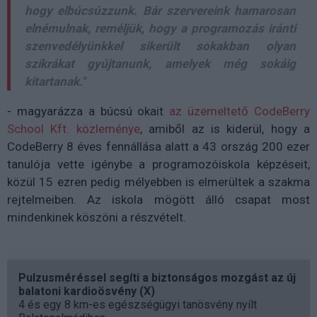
hogy elbúcsúzzunk. Bár szervereink hamarosan
elnémulnak, reméljük, hogy a programozás iránti
szenvedélyünkkel sikerült sokakban olyan
szikrákat gyújtanunk, amelyek még sokáig
kitartanak."
- magyarázza a búcsú okait
az üzemeltető CodeBerry
School Kft. közleménye
, amiből az is kiderül, hogy a
CodeBerry 8 éves fennállása alatt a 43 ország 200 ezer
tanulója vette igénybe a programozóiskola képzéseit,
közül 15 ezren pedig mélyebben is elmerültek a szakma
rejtelmeiben. Az iskola mögött álló csapat most
mindenkinek köszöni a részvételt.
Pulzusméréssel segíti a biztonságos mozgást az új
balatoni kardioösvény (X)
4 és egy 8 km-es egészségügyi tanösvény nyílt