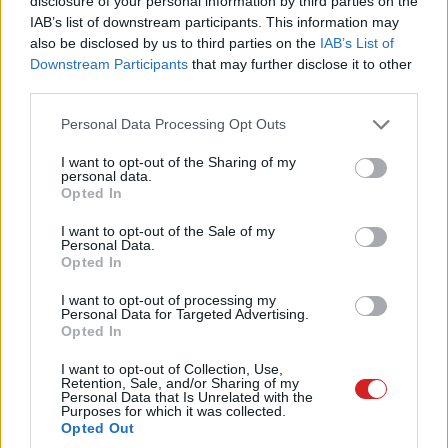
disclosure of your personal information by third parties on the
Kedvencekhez
IAB’s list of downstream participants. This information may
also be disclosed by us to third parties on the
IAB’s List of
Horváth Péter
|
2024 február 20. 09:02
Downstream Participants
that may further disclose it to other
third parties.
A gyártó úgy véli, hogy valójában veszélyes az
Please note that this website/app uses one or more Google
Personal Data Processing Opt Outs
services and may gather and store information including but
egyik legelterjedtebb népi módszer, mást ajánl
not limited to your visit or usage behaviour. You may click to
I want to opt-out of the Sharing of my
helyette.
personal data.
grant or deny consent to Google and its third-party tags to
Opted In
use your data for below specified purposes in below Google
consent section.
I want to opt-out of the Sale of my
Personal Data.
Opted In
A régebbi iPhone-ok még semmiféle hivatalos védelmet
sem nyújtottak a nedvesség ellen, a 2016-ban piacra
I want to opt-out of processing my
dobott iPhone 7 azonban elhozta az IP67-es
Personal Data for Targeted Advertising.
Opted In
cseppállóságot, az újabb készülékek pedig már az IP68-
as szabványt is teljesítik, így elméletileg akár 30 percen
I want to opt-out of Collection, Use,
Retention, Sale, and/or Sharing of my
át is kibírják 1,5 méteres mélységben.
Personal Data that Is Unrelated with the
Purposes for which it was collected.
Opted Out
Ez ugyan szép és jó, ám az Apple
még ennek ellenére