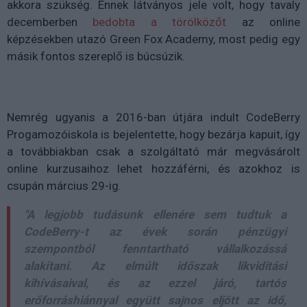
akkora szükség. Ennek látványos jele volt, hogy tavaly
decemberben
bedobta a törölközőt
az online
képzésekben utazó Green Fox Academy, most pedig egy
másik fontos szereplő is búcsúzik.
Nemrég ugyanis a 2016-ban útjára indult CodeBerry
Progamozóiskola is bejelentette, hogy bezárja kapuit, így
a továbbiakban csak a szolgáltató már megvásárolt
online kurzusaihoz lehet hozzáférni, és azokhoz is
csupán március 29-ig.
"A legjobb tudásunk ellenére sem tudtuk a
CodeBerry-t az évek során pénzügyi
szempontból fenntartható vállalkozássá
alakítani. Az elmúlt időszak likviditási
kihívásaival, és az ezzel járó, tartós
erőforráshiánnyal együtt sajnos eljött az idő,