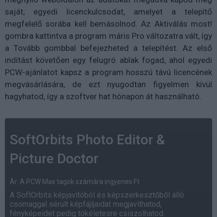
saját, egyedi licenckulcsodat, amelyet a telepítő
megfelelő sorába kell bemásolnod. Az Aktiválás most!
gombra kattintva a program máris Pro változatra vált, így
a Tovább gombbal befejezheted a telepítést. Az első
indítást követően egy felugró ablak fogad, ahol egyedi
PCW-ajánlatot kapsz a program hosszú távú licencének
megvásárlására, de ezt nyugodtan figyelmen kívül
hagyhatod, így a szoftver hat hónapon át használható.
SoftOrbits Photo Editor &
Picture Doctor
Ár: A PCW Max tagok számára ingyenes Ft
A SoftOrbits képjavítóból és képszerkesztőből álló
csomaggal sérült képfájljaidat megjavíthatod,
fényképeidet pedig tökéletesre csiszolhatod.