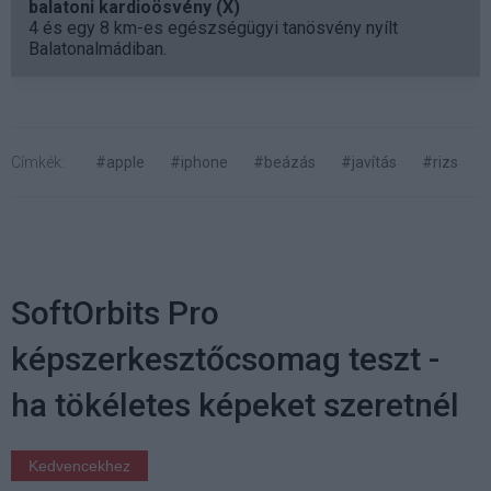
balatoni kardioösvény (X)
4 és egy 8 km-es egészségügyi tanösvény nyílt
Balatonalmádiban.
Címkék:
#apple
#iphone
#beázás
#javítás
#rizs
SoftOrbits Pro
képszerkesztőcsomag teszt -
ha tökéletes képeket szeretnél
Kedvencekhez