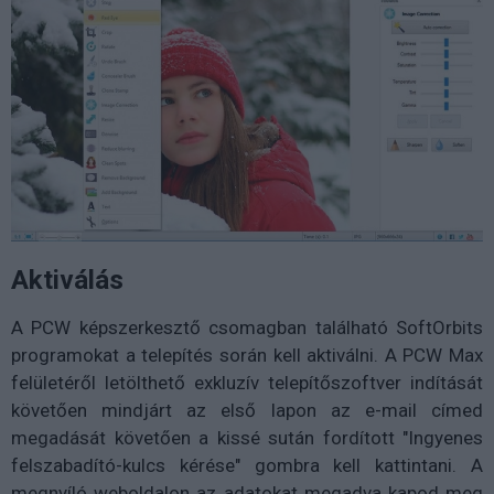
Aktiválás
A PCW képszerkesztő csomagban található SoftOrbits
programokat a telepítés során kell aktiválni. A PCW Max
felületéről letölthető exkluzív telepítőszoftver indítását
követően mindjárt az első lapon az e-mail címed
megadását követően a kissé sután fordított "Ingyenes
felszabadító-kulcs kérése" gombra kell kattintani. A
megnyíló weboldalon az adatokat megadva kapod meg