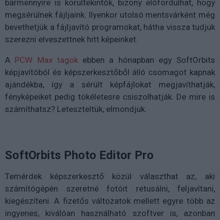
bármennyire is körültekintők, bizony előfordulhat, hogy
megsérülnek fájljaink. Ilyenkor utolsó mentsvárként még
bevethetjük a fájljavító programokat, hátha vissza tudjuk
szerezni elveszettnek hitt képeinket.
A
PCW Max tagok
ebben a hónapban egy SoftOrbits
képjavítóból és képszerkesztőből álló csomagot kapnak
ajándékba, így a sérült képfájlokat megjavíthatják,
fényképeiket pedig tökéletesre csiszolhatják. De mire is
számíthatsz? Leteszteltük, elmondjuk.
SoftOrbits Photo Editor Pro
Temérdek képszerkesztő közül választhat az, aki
számítógépén szeretné fotóit retusálni, feljavítani,
kiegészíteni. A fizetős változatok mellett egyre több az
ingyenes, kiválóan használható szoftver is, azonban