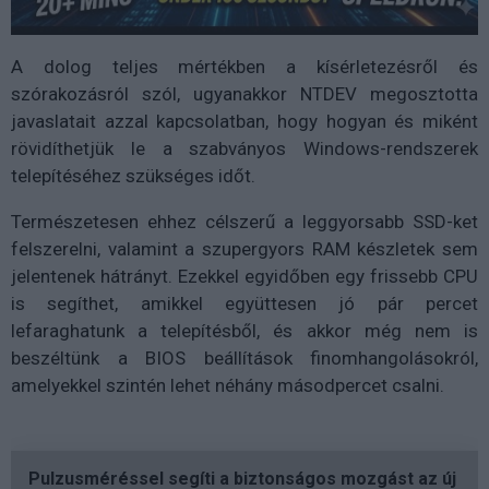
A dolog teljes mértékben a kísérletezésről és
szórakozásról szól, ugyanakkor NTDEV megosztotta
javaslatait azzal kapcsolatban, hogy hogyan és miként
rövidíthetjük le a szabványos Windows-rendszerek
telepítéséhez szükséges időt.
Természetesen ehhez célszerű a leggyorsabb SSD-ket
felszerelni, valamint a szupergyors RAM készletek sem
jelentenek hátrányt. Ezekkel egyidőben egy frissebb CPU
is segíthet, amikkel együttesen jó pár percet
lefaraghatunk a telepítésből, és akkor még nem is
beszéltünk a BIOS beállítások finomhangolásokról,
amelyekkel szintén lehet néhány másodpercet csalni.
Pulzusméréssel segíti a biztonságos mozgást az új