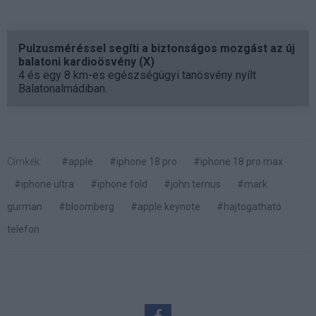
Pulzusméréssel segíti a biztonságos mozgást az új
balatoni kardioösvény (X)
4 és egy 8 km-es egészségügyi tanösvény nyílt
Balatonalmádiban.
Címkék:
#apple
#iphone 18 pro
#iphone 18 pro max
#iphone ultra
#iphone fold
#john ternus
#mark
gurman
#bloomberg
#apple keynote
#hajtogatható
telefon