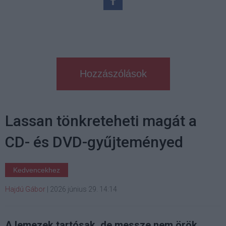
Hozzászólások
Lassan tönkreteheti magát a
CD- és DVD-gyűjteményed
Kedvencekhez
Hajdú Gábor
|
2026 június 29. 14:14
A lemezek tartósak, de messze nem örök