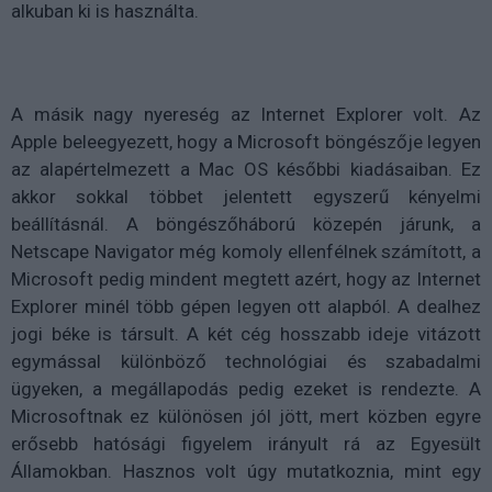
alkuban ki is használta.
A másik nagy nyereség az Internet Explorer volt. Az
Apple beleegyezett, hogy a Microsoft böngészője legyen
az alapértelmezett a Mac OS későbbi kiadásaiban. Ez
akkor sokkal többet jelentett egyszerű kényelmi
beállításnál. A böngészőháború közepén járunk, a
Netscape Navigator még komoly ellenfélnek számított, a
Microsoft pedig mindent megtett azért, hogy az Internet
Explorer minél több gépen legyen ott alapból. A dealhez
jogi béke is társult. A két cég hosszabb ideje vitázott
egymással különböző technológiai és szabadalmi
ügyeken, a megállapodás pedig ezeket is rendezte. A
Microsoftnak ez különösen jól jött, mert közben egyre
erősebb hatósági figyelem irányult rá az Egyesült
Államokban. Hasznos volt úgy mutatkoznia, mint egy