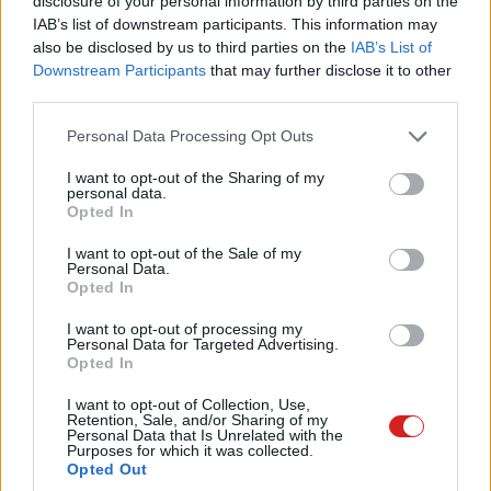
disclosure of your personal information by third parties on the
IAB’s list of downstream participants. This information may
Pulzusméréssel segíti a biztonságos mozgást az új
also be disclosed by us to third parties on the
IAB’s List of
balatoni kardioösvény (X)
Downstream Participants
that may further disclose it to other
4 és egy 8 km-es egészségügyi tanösvény nyílt
Balatonalmádiban.
third parties.
Please note that this website/app uses one or more Google
Personal Data Processing Opt Outs
services and may gather and store information including but
not limited to your visit or usage behaviour. You may click to
I want to opt-out of the Sharing of my
personal data.
grant or deny consent to Google and its third-party tags to
Címkék:
#apple
#microsoft
#steve jobs
#bill gates
Opted In
use your data for below specified purposes in below Google
#macworld
#internet explorer
#microsoft office
consent section.
I want to opt-out of the Sale of my
Personal Data.
#netscape
Opted In
I want to opt-out of processing my
Personal Data for Targeted Advertising.
Opted In
I want to opt-out of Collection, Use,
Ha túl gyenge neked a Steam
Retention, Sale, and/or Sharing of my
Personal Data that Is Unrelated with the
Purposes for which it was collected.
Machine, nem sokáig kell már
Opted Out