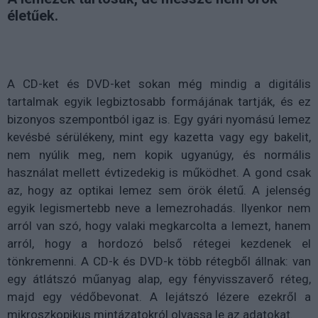
életűek.
A CD-ket és DVD-ket sokan még mindig a digitális
tartalmak egyik legbiztosabb formájának tartják, és ez
bizonyos szempontból igaz is. Egy gyári nyomású lemez
kevésbé sérülékeny, mint egy kazetta vagy egy bakelit,
nem nyúlik meg, nem kopik ugyanúgy, és normális
használat mellett évtizedekig is működhet. A gond csak
az, hogy az optikai lemez sem örök életű. A jelenség
egyik legismertebb neve a lemezrohadás. Ilyenkor nem
arról van szó, hogy valaki megkarcolta a lemezt, hanem
arról, hogy a hordozó belső rétegei kezdenek el
tönkremenni. A CD-k és DVD-k több rétegből állnak: van
egy átlátszó műanyag alap, egy fényvisszaverő réteg,
majd egy védőbevonat. A lejátszó lézere ezekről a
mikroszkopikus mintázatokról olvassa le az adatokat.