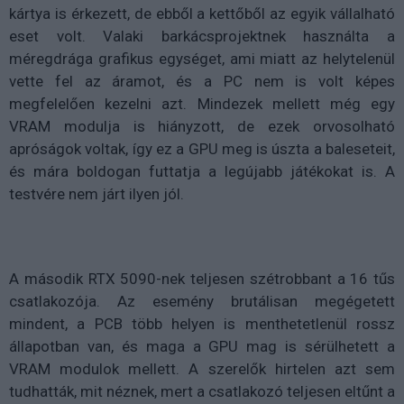
kártya is érkezett, de ebből a kettőből az egyik vállalható
eset volt. Valaki barkácsprojektnek használta a
méregdrága grafikus egységet, ami miatt az helytelenül
vette fel az áramot, és a PC nem is volt képes
megfelelően kezelni azt. Mindezek mellett még egy
VRAM modulja is hiányzott, de ezek orvosolható
apróságok voltak, így ez a GPU meg is úszta a baleseteit,
és mára boldogan futtatja a legújabb játékokat is. A
testvére nem járt ilyen jól.
A második RTX 5090-nek teljesen szétrobbant a 16 tűs
csatlakozója. Az esemény brutálisan megégetett
mindent, a PCB több helyen is menthetetlenül rossz
állapotban van, és maga a GPU mag is sérülhetett a
VRAM modulok mellett. A szerelők hirtelen azt sem
tudhatták, mit néznek, mert a csatlakozó teljesen eltűnt a