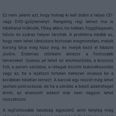
Ez nem jelenti azt, hogy holnap ki kell dobni a teljes CD-
vagy DVD-gyűjteményt. Rengeteg régi lemez ma is
hibátlanul működik, főleg akkor, ha tokban, függőlegesen,
hűvös és száraz helyen tárolták. A probléma inkább az,
hogy nem lehet ránézésre biztosan megmondani, melyik
korong bírja még húsz évig, és melyik kezd el hibázni
jövőre. Érdemes időnként átnézni a fontosabb
lemezeket. Gyanús jel lehet az elszíneződés, a bronzos
folt, a perem sérülése, a rétegek közötti buborékosodás
vagy az, ha a lejátszó hirtelen nehezen olvassa be a
korábban hibátlan lemezt. A karcok egy részét még lehet
javítani polírozással, de ha a sérülés a belső adatréteget
érinti, az elveszett adatot már nem nagyon lehet
visszahozni.
A legfontosabb tanulság egyszerű: amit tényleg meg