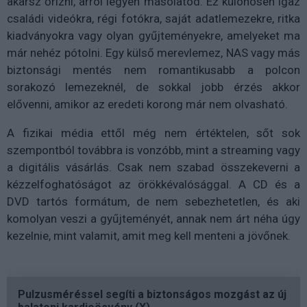
akarsz őrizni, arról legyen másolatod. Ez különösen igaz
családi videókra, régi fotókra, saját adatlemezekre, ritka
kiadványokra vagy olyan gyűjteményekre, amelyeket ma
már nehéz pótolni. Egy külső merevlemez, NAS vagy más
biztonsági mentés nem romantikusabb a polcon
sorakozó lemezeknél, de sokkal jobb érzés akkor
elővenni, amikor az eredeti korong már nem olvasható.
A fizikai média ettől még nem értéktelen, sőt sok
szempontból továbbra is vonzóbb, mint a streaming vagy
a digitális vásárlás. Csak nem szabad összekeverni a
kézzelfoghatóságot az örökkévalósággal. A CD és a
DVD tartós formátum, de nem sebezhetetlen, és aki
komolyan veszi a gyűjteményét, annak nem árt néha úgy
kezelnie, mint valamit, amit meg kell menteni a jövőnek.
Pulzusméréssel segíti a biztonságos mozgást az új