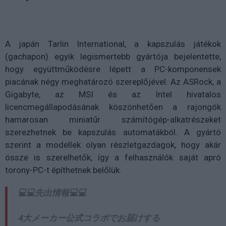
A japán Tarlin International, a kapszulás játékok
(gachapon) egyik legismertebb gyártója bejelentette,
hogy együttműködésre lépett a PC-komponensek
piacának négy meghatározó szereplőjével. Az ASRock, a
Gigabyte, az MSI és az Intel hivatalos
licencmegállapodásának köszönhetően a rajongók
hamarosan miniatűr számítógép-alkatrészeket
szerezhetnek be kapszulás automatákból. A gyártó
szerint a modellek olyan részletgazdagok, hogy akár
össze is szerelhetők, így a felhasználók saját apró
torony-PC-t építhetnek belőlük.
💻💻先出情報💻💻
4大メーカー公式コラボでお届けする