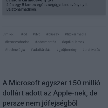
balatoni kardioösvény (X)
4 és egy 8 km-es egészségügyi tanösvény nyílt
Balatonalmádiban.
Címkék:
#cd
#dvd
#blu-ray
#fizikai média
#lemezrohadás
#adatmentés
#optikai lemez
#technológia
#adattárolás
#gyűjtemény
#archiválás
A Microsoft egyszer 150 millió
dollárt adott az Apple-nek, de
persze nem jófejségből