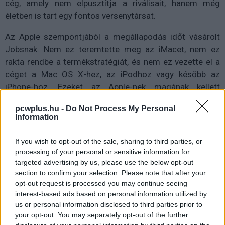
cég, amely nem elpusztítja a riválisait, hanem még
életben is tart egy fontos versenytársat.
Az Apple szempontjából a megállapodás időt vásárolt
Jobsnak. Nem ez teremtette meg az iMacet, nem ez
rakta rendbe a termékstratégiát, és nem ez vezette el a
céget a Mac OS X-hez, az iPodhoz vagy később az
iPhone-hoz. Ezeket az Apple-nek magának kellett
megoldania. De a Microsoft pénze, az Office támogatása
pcwplus.hu -
Do Not Process My Personal
és a nyilvános bizalmi gesztus segített abban, hogy a
Information
cég ne tűnjön végleg elveszett ügynek.
If you wish to opt-out of the sale, sharing to third parties, or
A híres 150 millió dolláros mentőöv tehát nem mese
processing of your personal or sensitive information for
volt, de nem is baráti szívesség. Az Apple levegőhöz
targeted advertising by us, please use the below opt-out
jutott, a Microsoft pedig böngészőterjesztést, jogi
section to confirm your selection. Please note that after your
nyugalmat és fontos piaci érveket kapott. Mindkét félnek
opt-out request is processed you may continue seeing
interest-based ads based on personal information utilized by
kellett az alku, csak teljesen más okból.
us or personal information disclosed to third parties prior to
your opt-out. You may separately opt-out of the further