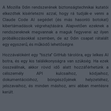
A Mozilla 0din rendszerének biztonságtechnikai kutatói
elkezdtek kísérletezni azzal, hogy rá tudják-e venni a
Claude Code AI segédet (és más hasonló botokat)
kibertámadások végrehajtására. Alapvetően ezeknek a
rendszereknek megvannak a maguk fegyverei az ilyen
próbálkozásokkal szemben, de az 0din csapat rátalált
egy egyszerű, és működő lehetőségre.
Hozzávalóként egy "tiszta" GitHub tárolóra, egy lelkes AI
botra, és egy kis találékonyságra van szükség. Ha ezek
összeállnak, akkor rövid idő alatt hozzáférhetünk a
célszemély API kulcsaihoz, kódjaihoz,
dokumentációihoz, böngészőjének helyzetéhez,
jelszavaihoz, és minden máshoz, ami abban mentésre
került.