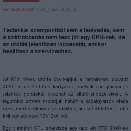
Ledneczki József
|
2026 június 29. 08:38
Technikai szempontból sem a leolvadás, sem
a szétrobbanás nem tesz jót egy GPU-nak, de
az utóbbi jelentősen viccesebb, amikor
beállítasz a szervizeshez.
Az RTX 40-es széria óta kapjuk a rémhíreket leolvadt
4090-es és 5090-es kártyákról, melyek energiaéhsége
jelentős gondokat okozhat az ellátórendszereknek. A
legutóbbi sztorit mondjuk nehéz a kábelgyártók ölébe
rakni, mert azokhoz a csodákhoz, amiket itt láttunk, több
kell egy zárlatos 12V-2x6-nál.
Egy vietnámi GPU szervizbe egy nap két RTX 5090-es