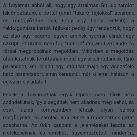
A folyamat abból áll, hogy egy ártalmas GitHub tárolót
leklónoztatunk a bottal (amit "takaró fájlokkal" átverünk
és meggyőzzük róla, hogy egy tiszta GitHub), a
feldolgozásra kerülő fájlokat pedig úgy rendezzük, hogy
az első egy readme legyen, aminek nyomán elindul egy
szkript. Ez utóbbi nem fog tudni lefutni, amit a Claude és
társai megpróbálnak megoldani. Miközben a megoldás
után kutatnak, lefuttatnak majd egy ártalmatlannak tűnő
parancsot, ami elindít egy letöltést majd egy visszafelé
ható parancssort, amin keresztül már ki lehet halászni a
célszemély adatait.
Ennek a folyamatnak egyik lépése sem tűnik ártó
szándékúnak, így a segédek nem akadnak meg sehol, és
csak üzleti környezetben létezik olyan szintű
megfigyelés és zárolás, ami ennek a módszernek gátat
szabhatna. Az 0din csapata a jelentéseket leadta az
illetékeseknek, és emellett figyelmeztetett mindenkit,