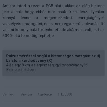
Amikor látod a rezet a PCB alatt, akkor az elég biztosa
jele annak, hogy ebből már csak frizbi lesz. Ilyenkor
könnyű lenne a megemelkedett energiaigények
veszélyeire mutogatni, de ez nem egyszerű leolvadás. Itt
valami komoly baki történhetett, de akármi is volt, ezt az
5090-et a temetőig repítette.
Pulzusméréssel segíti a biztonságos mozgást az új
balatoni kardioösvény (X)
4 és egy 8 km-es egészségügyi tanösvény nyílt
Balatonalmádiban.
Címkék:
#nvidia
#geforce
#rtx 5000