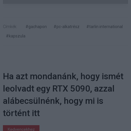
Címkék:
#gachapon
#pc-alkatrész
#tarlin international
#kapszula
Ha azt mondanánk, hogy ismét
leolvadt egy RTX 5090, azzal
alábecsülnénk, hogy mi is
történt itt
Kedvencekhez