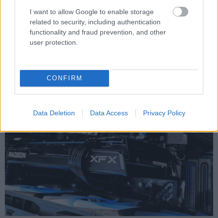
háttérben azonban legalább ennyire fontos szerepet
I want to allow Google to enable storage
kaphat a szoftveres oldal is. A Valve korábban
related to security, including authentication
megerősítette, hogy a Steam Machine a SteamOS
functionality and fraud prevention, and other
operációs rendszert futtatja majd, amelyet folyamatos
user protection.
frissítésekkel támogatnak, lehetővé téve akár saját
építésű Steam Machine konfigurációk létrehozását is.
CONFIRM
Data Deletion
Data Access
Privacy Policy