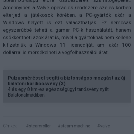
SteamOS-alapú előre összeszerelt számítógépeket.
Amennyiben a Valve operációs rendszere széles körben
elterjed a játékosok körében, a PC-gyártók akár a
Windows helyett is ezt választhatják. Ez nemcsak
egyszerűbbé teheti a gamer PC-k használatát, hanem
csökkentheti azok árát is, mivel a gyártóknak nem kellene
kifizetniük a Windows 11 licencdíját, ami akár 100
dollárral is mérsékelheti a végfelhasználói árat.
Pulzusméréssel segíti a biztonságos mozgást az új
balatoni kardioösvény (X)
4 és egy 8 km-es egészségügyi tanösvény nyílt
Balatonalmádiban.
Címkék:
#steamroller
#steam machine
#valve