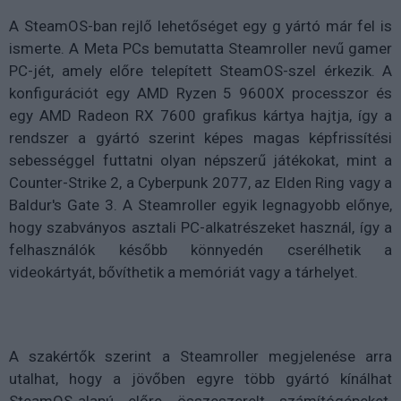
A SteamOS-ban rejlő lehetőséget egy g yártó már fel is
ismerte. A Meta PCs bemutatta Steamroller nevű gamer
PC-jét, amely előre telepített SteamOS-szel érkezik. A
konfigurációt egy AMD Ryzen 5 9600X processzor és
egy AMD Radeon RX 7600 grafikus kártya hajtja, így a
rendszer a gyártó szerint képes magas képfrissítési
sebességgel futtatni olyan népszerű játékokat, mint a
Counter-Strike 2, a Cyberpunk 2077, az Elden Ring vagy a
Baldur's Gate 3. A Steamroller egyik legnagyobb előnye,
hogy szabványos asztali PC-alkatrészeket használ, így a
felhasználók később könnyedén cserélhetik a
videokártyát, bővíthetik a memóriát vagy a tárhelyet.
A szakértők szerint a Steamroller megjelenése arra
utalhat, hogy a jövőben egyre több gyártó kínálhat