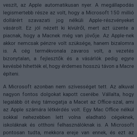
veszít, az Apple automatikusan nyer. A megállapodás
legismertebb része az volt, hogy a Microsoft 150 millió
dollárért szavazati jog nélküli Apple-részvényeket
vásárolt. Ez jól nézett ki kívülről, mert azt üzente a
piacnak, hogy a Macnek még van jövője. Az Apple-nek
akkor nemcsak pénzre volt szüksége, hanem bizalomra
is. A cég termékvonala zavaros volt, a vezetés
bizonytalan, a fejlesztők és a vásárlók pedig egyre
kevésbé hihették el, hogy érdemes hosszú távon a Macre
építeni.
A Microsoft azonban nem szívességet tett. Az alkuval
nagyon fontos dolgokat kapott cserébe. Vállalta, hogy
legalább öt évig támogatja a Macet az Office-szal, ami
az Apple számára létkérdés volt. Egy Mac Office nélkül
sokkal nehezebben lett volna eladható cégeknek,
iskoláknak és otthoni felhasználóknak is. A Microsoft
pontosan tudta, mekkora ereje van ennek, és ezt az