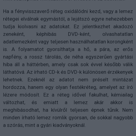
Ha a fényvisszaverő réteg oxidálódni kezd, vagy a lemez
rétegei elválnak egymástól, a lejátszó egyre nehezebben
tudja kiolvasni az adatokat. Ez jelentkezhet akadozó
zeneként, képhibás DVD-ként, olvashatatlan
adatlemezként vagy teljesen használhatatlan korongként
is. A folyamatot gyorsíthatja a hő, a pára, az erős
napfény, a rossz tárolás, de néha egyszerűen gyártási
hiba áll a háttérben, amely csak sok évvel később válik
láthatóvá. Az írható CD-k és DVD-k különösen érzékenyek
lehetnek. Ezeknél az adatot nem préselt mintázat
hordozza, hanem egy olyan festékréteg, amelyet az író
lézere módosít. Ez a réteg idővel fakulhat, kémiailag
változhat, és emiatt a lemez akár akkor is
meghibásodhat, ha kívülről teljesen épnek tűnik. Nem
minden írható lemez romlik gyorsan, de sokkal nagyobb
a szórás, mint a gyári kiadványoknál.