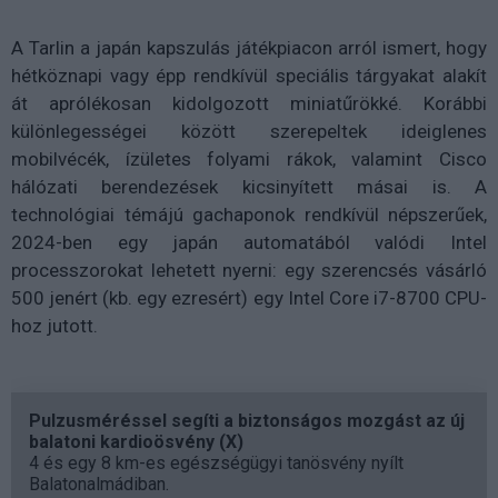
A Tarlin a japán kapszulás játékpiacon arról ismert, hogy
hétköznapi vagy épp rendkívül speciális tárgyakat alakít
át aprólékosan kidolgozott miniatűrökké. Korábbi
különlegességei között szerepeltek ideiglenes
mobilvécék, ízületes folyami rákok, valamint Cisco
hálózati berendezések kicsinyített másai is. A
technológiai témájú gachaponok rendkívül népszerűek,
2024-ben egy japán automatából valódi Intel
processzorokat lehetett nyerni: egy szerencsés vásárló
500 jenért (kb. egy ezresért) egy Intel Core i7-8700 CPU-
hoz jutott.
Pulzusméréssel segíti a biztonságos mozgást az új
balatoni kardioösvény (X)
4 és egy 8 km-es egészségügyi tanösvény nyílt
Balatonalmádiban.