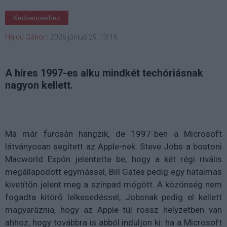
Kedvencekhez
Hajdú Gábor
|
2026 június 29. 13:16
A híres 1997-es alku mindkét techóriásnak
nagyon kellett.
Ma már furcsán hangzik, de 1997-ben a Microsoft
látványosan segített az Apple-nek. Steve Jobs a bostoni
Macworld Expón jelentette be, hogy a két régi rivális
megállapodott egymással, Bill Gates pedig egy hatalmas
kivetítőn jelent meg a színpad mögött. A közönség nem
fogadta kitörő lelkesedéssel, Jobsnak pedig el kellett
magyaráznia, hogy az Apple túl rossz helyzetben van
ahhoz, hogy továbbra is abból induljon ki: ha a Microsoft