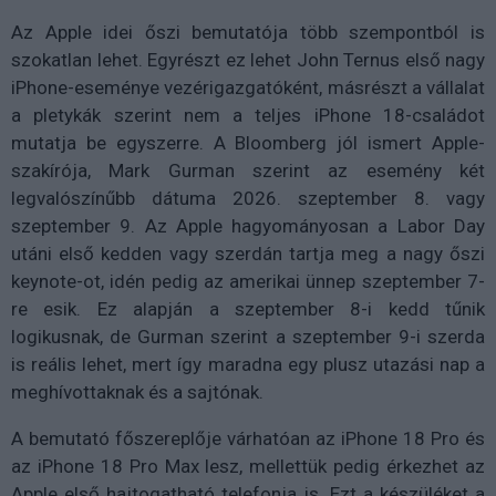
Az Apple idei őszi bemutatója több szempontból is
szokatlan lehet. Egyrészt ez lehet John Ternus első nagy
iPhone-eseménye vezérigazgatóként, másrészt a vállalat
a pletykák szerint nem a teljes iPhone 18-családot
mutatja be egyszerre. A Bloomberg jól ismert Apple-
szakírója, Mark Gurman szerint az esemény két
legvalószínűbb dátuma 2026. szeptember 8. vagy
szeptember 9. Az Apple hagyományosan a Labor Day
utáni első kedden vagy szerdán tartja meg a nagy őszi
keynote-ot, idén pedig az amerikai ünnep szeptember 7-
re esik. Ez alapján a szeptember 8-i kedd tűnik
logikusnak, de Gurman szerint a szeptember 9-i szerda
is reális lehet, mert így maradna egy plusz utazási nap a
meghívottaknak és a sajtónak.
A bemutató főszereplője várhatóan az iPhone 18 Pro és
az iPhone 18 Pro Max lesz, mellettük pedig érkezhet az
Apple első hajtogatható telefonja is. Ezt a készüléket a