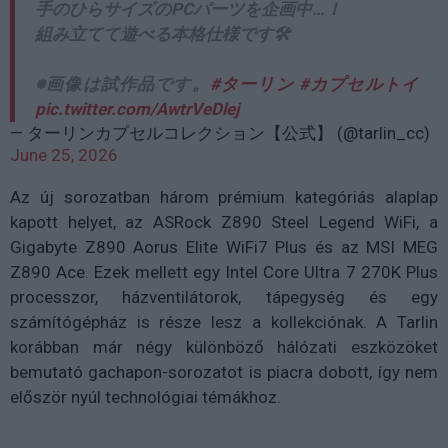
手のひらサイズのPCパーツを企画中…！
組み立てて遊べる本格仕様です🛠️
※画像は試作品です。
#ターリン
#カプセルトイ
pic.twitter.com/AwtrVeDlej
— ターリンカプセルコレクション【公式】 (@tarlin_cc)
June 25, 2026
Az új sorozatban három prémium kategóriás alaplap
kapott helyet, az ASRock Z890 Steel Legend WiFi, a
Gigabyte Z890 Aorus Elite WiFi7 Plus és az MSI MEG
Z890 Ace. Ezek mellett egy Intel Core Ultra 7 270K Plus
processzor, házventilátorok, tápegység és egy
számítógépház is része lesz a kollekciónak. A Tarlin
korábban már négy különböző hálózati eszközöket
bemutató gachapon-sorozatot is piacra dobott, így nem
először nyúl technológiai témákhoz.