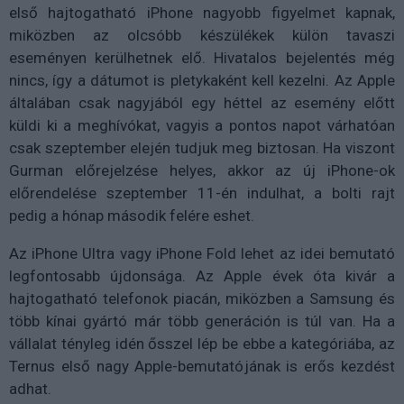
első hajtogatható iPhone nagyobb figyelmet kapnak,
miközben az olcsóbb készülékek külön tavaszi
eseményen kerülhetnek elő. Hivatalos bejelentés még
nincs, így a dátumot is pletykaként kell kezelni. Az Apple
általában csak nagyjából egy héttel az esemény előtt
küldi ki a meghívókat, vagyis a pontos napot várhatóan
csak szeptember elején tudjuk meg biztosan. Ha viszont
Gurman előrejelzése helyes, akkor az új iPhone-ok
előrendelése szeptember 11-én indulhat, a bolti rajt
pedig a hónap második felére eshet.
Az iPhone Ultra vagy iPhone Fold lehet az idei bemutató
legfontosabb újdonsága. Az Apple évek óta kivár a
hajtogatható telefonok piacán, miközben a Samsung és
több kínai gyártó már több generáción is túl van. Ha a
vállalat tényleg idén ősszel lép be ebbe a kategóriába, az
Ternus első nagy Apple-bemutatójának is erős kezdést
adhat.