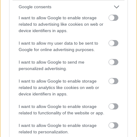
értelmesebb SteamOS gépekre
Google consents
I want to allow Google to enable storage
várni
related to advertising like cookies on web or
device identifiers in apps.
Kedvencekhez
I want to allow my user data to be sent to
Kelemen Richárd
|
2026 június 29. 10:33
Google for online advertising purposes.
I want to allow Google to send me
personalized advertising.
Várhatóan egyre több gyártó ismeri majd fel a
rendszerben rejlő lehetőségeket.
I want to allow Google to enable storage
related to analytics like cookies on web or
device identifiers in apps.
I want to allow Google to enable storage
A Steam Machine bemutatásakor a figyelem elsősorban
related to functionality of the website or app.
a hardverre és az árazásra irányult, hiszen a Valve új
platformjának sikerét (vagy sikertelenségét?) alapvetően
I want to allow Google to enable storage
a teljesítmény és az ár-érték arány határozza meg. A
related to personalization.