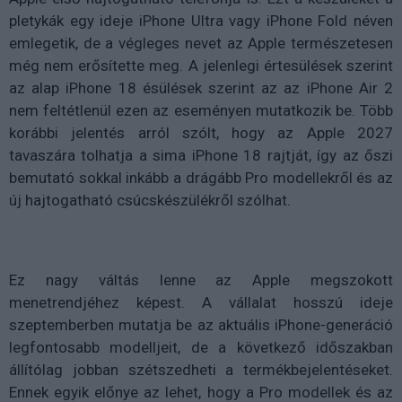
pletykák egy ideje iPhone Ultra vagy iPhone Fold néven
emlegetik, de a végleges nevet az Apple természetesen
még nem erősítette meg. A jelenlegi értesülések szerint
az alap iPhone 18 ésülések szerint az az iPhone Air 2
nem feltétlenül ezen az eseményen mutatkozik be. Több
korábbi jelentés arról szólt, hogy az Apple 2027
tavaszára tolhatja a sima iPhone 18 rajtját, így az őszi
bemutató sokkal inkább a drágább Pro modellekről és az
új hajtogatható csúcskészülékről szólhat.
Ez nagy váltás lenne az Apple megszokott
menetrendjéhez képest. A vállalat hosszú ideje
szeptemberben mutatja be az aktuális iPhone-generáció
legfontosabb modelljeit, de a következő időszakban
állítólag jobban szétszedheti a termékbejelentéseket.
Ennek egyik előnye az lehet, hogy a Pro modellek és az