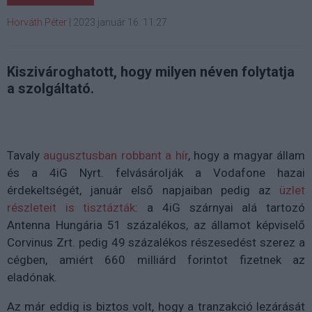
Horváth Péter
|
2023 január 16. 11:27
Kiszivároghatott, hogy milyen néven folytatja
a szolgáltató.
Tavaly
augusztusban robbant a hír
, hogy a magyar állam
és a 4iG Nyrt. felvásárolják a Vodafone hazai
érdekeltségét, január első napjaiban pedig az
üzlet
részleteit is tisztázták
: a 4iG szárnyai alá tartozó
Antenna Hungária 51 százalékos, az államot képviselő
Corvinus Zrt. pedig 49 százalékos részesedést szerez a
cégben, amiért 660 milliárd forintot fizetnek az
eladónak.
Az már eddig is biztos volt, hogy a tranzakció lezárását