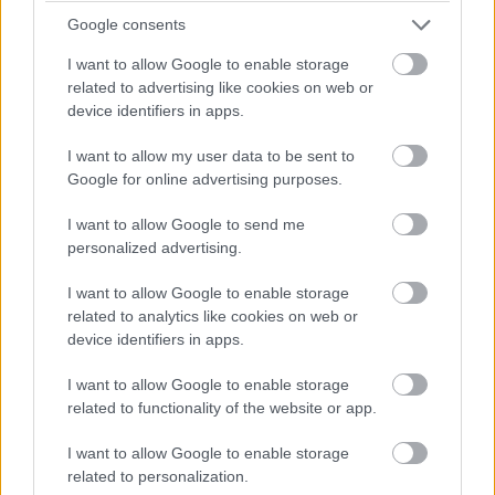
Google consents
I want to allow Google to enable storage
related to advertising like cookies on web or
Jelenleg egy olyan zsanért használ a Samsung, ami
device identifiers in apps.
nagyon élesen hajtja össze a kijelzőt, ennek
köszönhetően pedig a panelen a gyűrődés is meglátszik.
I want to allow my user data to be sent to
Ezzel szemben például az Oppo mérnökei egy "vízcsepp"
Google for online advertising purposes.
formájú megoldás mellett tették le a voksukat, aminél
I want to allow Google to send me
nem kell ennyire élesen hajtani a panelt, így a gyűrődés
personalized advertising.
sem annyira hangsúlyos.
I want to allow Google to enable storage
Samsung Electronics plans to apply the "droplet"
related to analytics like cookies on web or
hinge structure to the Galaxy Z Fold 5. Samsung
device identifiers in apps.
internally calls it a "dumbbell" hinge. Waterdrop
I want to allow Google to enable storage
hinge + waterproof is finally here.
related to functionality of the website or app.
— Ice universe (@UniverseIce)
January 15, 2023
I want to allow Google to enable storage
Egy szivárogtató információi szerint valami ilyesmire
related to personalization.
terveznek átállni a Samsungnál is a Z Fold következő