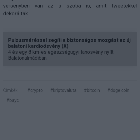
versenyben van az a szoba is, amit tweetekkel
dekoráltak.
Pulzusméréssel segíti a biztonságos mozgást az új
balatoni kardioösvény (X)
4 és egy 8 km-es egészségügyi tanösvény nyílt
Balatonalmádiban.
Címkék:
#crypto
#kriptovaluta
#bitcoin
#doge coin
#bayc