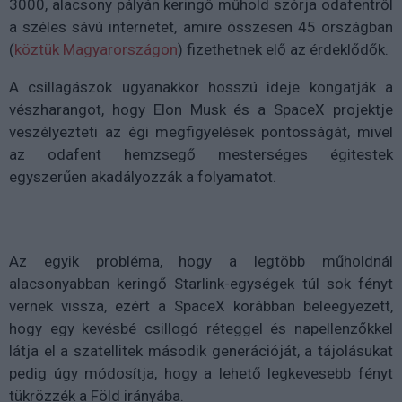
3000, alacsony pályán keringő műhold szórja odafentről
a széles sávú internetet, amire összesen 45 országban
(
köztük Magyarországon
) fizethetnek elő az érdeklődők.
A csillagászok ugyanakkor hosszú ideje kongatják a
vészharangot, hogy Elon Musk és a SpaceX projektje
veszélyezteti az égi megfigyelések pontosságát, mivel
az odafent hemzsegő mesterséges égitestek
egyszerűen akadályozzák a folyamatot.
Az egyik probléma, hogy a legtöbb műholdnál
alacsonyabban keringő Starlink-egységek túl sok fényt
vernek vissza, ezért a SpaceX korábban beleegyezett,
hogy egy kevésbé csillogó réteggel és napellenzőkkel
látja el a szatellitek második generációját, a tájolásukat
pedig úgy módosítja, hogy a lehető legkevesebb fényt
tükrözzék a Föld irányába.