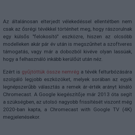
Az általánosan elterjedt vélekedéssel ellentétben nem
csak az ősrégi tévékkel történhet meg, hogy rászorulnak
egy külsős "felokosító" eszközre, hiszen az olcsóbb
modelleken akár pár év után is megszűnhet a szoftveres
támogatás, vagy már a dobozból kivéve olyan lassúak,
hogy a felhasználó inkább kerülőút után néz.
Ezért is
gyűjtöttük össze nemrég
a tévék felturbózására
szolgáló legjobb eszközöket, melyek sorában az egyik
legnépszerűbb választás a remek ár-érték arányt kínáló
Chromecast. A Google kiegészítője már 2013 óta segít
a szükségben, az utolsó nagyobb frissítését viszont még
2020-ban kapta, a Chromecast with Google TV (4K)
megjelenésekor.