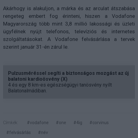
Akárhogy is alakuljon, a márka és az arculat átszabása
rengeteg embert fog érinteni, hiszen a Vodafone
Magyarország több mint 3,8 millió lakossági és üzleti
ügyfélnek nyújt telefonos, televíziós és internetes
szolgáltatásokat. A Vodafone felvásárlása a tervek
szerint január 31-én zárul le.
Pulzusméréssel segíti a biztonságos mozgást az új
balatoni kardioösvény (X)
4 és egy 8 km-es egészségügyi tanösvény nyílt
Balatonalmádiban.
Címkék:
#vodafone
#one
#4ig
#corvinus
#felvásárlás
#név