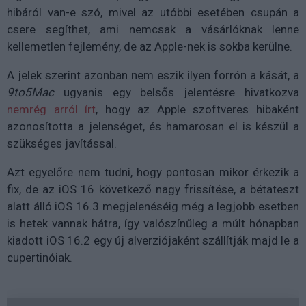
hibáról van-e szó, mivel az utóbbi esetében csupán a
csere segíthet, ami nemcsak a vásárlóknak lenne
kellemetlen fejlemény, de az Apple-nek is sokba kerülne.
A jelek szerint azonban nem eszik ilyen forrón a kását, a
9to5Mac
ugyanis egy belsős jelentésre hivatkozva
nemrég arról írt
, hogy az Apple szoftveres hibaként
azonosította a jelenséget, és hamarosan el is készül a
szükséges javítással.
Azt egyelőre nem tudni, hogy pontosan mikor érkezik a
fix, de az iOS 16 következő nagy frissítése, a bétateszt
alatt álló iOS 16.3 megjelenéséig még a legjobb esetben
is hetek vannak hátra, így valószínűleg a múlt hónapban
kiadott iOS 16.2 egy új alverziójaként szállítják majd le a
cupertinóiak.