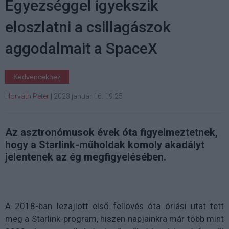
Egyezséggel igyekszik
eloszlatni a csillagászok
aggodalmait a SpaceX
Kedvencekhez
Horváth Péter
|
2023 január 16. 19:25
Az asztronómusok évek óta figyelmeztetnek,
hogy a Starlink-műholdak komoly akadályt
jelentenek az ég megfigyelésében.
A 2018-ban lezajlott első fellövés óta óriási utat tett
meg a Starlink-program, hiszen napjainkra már több mint