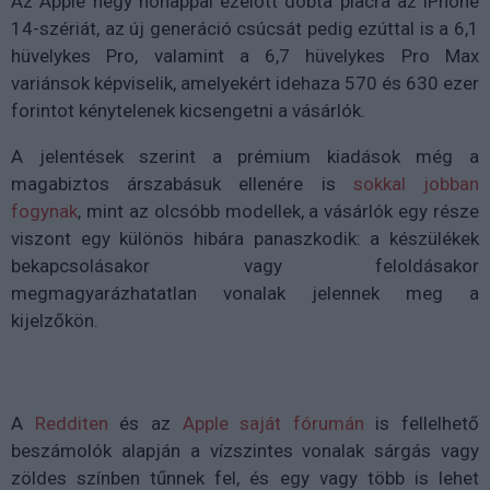
Az Apple négy hónappal ezelőtt dobta piacra az iPhone
14-szériát, az új generáció csúcsát pedig ezúttal is a 6,1
hüvelykes Pro, valamint a 6,7 hüvelykes Pro Max
variánsok képviselik, amelyekért idehaza 570 és 630 ezer
forintot kénytelenek kicsengetni a vásárlók.
A jelentések szerint a prémium kiadások még a
magabiztos árszabásuk ellenére is
sokkal jobban
fogynak
, mint az olcsóbb modellek, a vásárlók egy része
viszont egy különös hibára panaszkodik: a készülékek
bekapcsolásakor vagy feloldásakor
megmagyarázhatatlan vonalak jelennek meg a
kijelzőkön.
A
Redditen
és az
Apple saját fórumán
is fellelhető
beszámolók alapján a vízszintes vonalak sárgás vagy
zöldes színben tűnnek fel, és egy vagy több is lehet