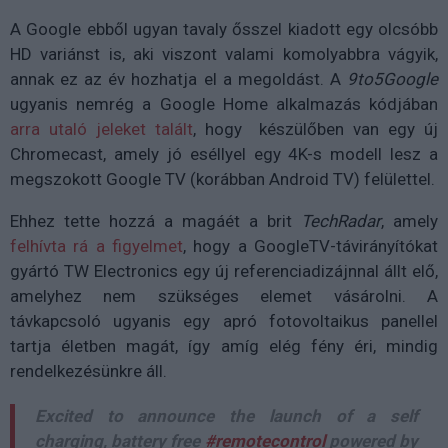
A Google ebből ugyan tavaly ősszel kiadott egy olcsóbb
HD variánst is, aki viszont valami komolyabbra vágyik,
annak ez az év hozhatja el a megoldást. A
9to5Google
ugyanis nemrég a Google Home alkalmazás kódjában
arra utaló jeleket talált
, hogy készülőben van egy új
Chromecast, amely jó eséllyel egy 4K-s modell lesz a
megszokott Google TV (korábban Android TV) felülettel.
Ehhez tette hozzá a magáét a brit
TechRadar
, amely
felhívta rá a figyelmet
, hogy a GoogleTV-távirányítókat
gyártó TW Electronics egy új referenciadizájnnal állt elő,
amelyhez nem szükséges elemet vásárolni. A
távkapcsoló ugyanis egy apró fotovoltaikus panellel
tartja életben magát, így amíg elég fény éri, mindig
rendelkezésünkre áll.
Excited to announce the launch of a self
charging, battery free
#remotecontrol
powered by