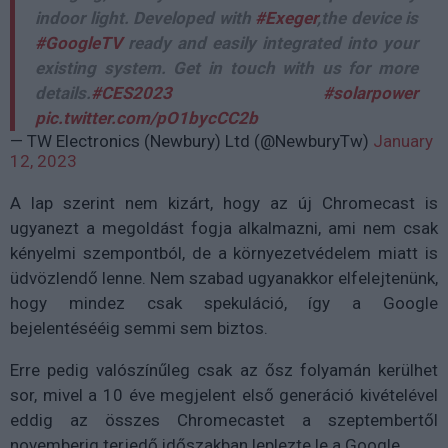
indoor light. Developed with
#Exeger
,the device is
#GoogleTV
ready and easily integrated into your
existing system. Get in touch with us for more
details.
#CES2023
#solarpower
pic.twitter.com/pO1bycCC2b
— TW Electronics (Newbury) Ltd (@NewburyTw)
January
12, 2023
A lap szerint nem kizárt, hogy az új Chromecast is
ugyanezt a megoldást fogja alkalmazni, ami nem csak
kényelmi szempontból, de a környezetvédelem miatt is
üdvözlendő lenne. Nem szabad ugyanakkor elfelejtenünk,
hogy mindez csak spekuláció, így a Google
bejelentésééig semmi sem biztos.
Erre pedig valószínűleg csak az ősz folyamán kerülhet
sor, mivel a 10 éve megjelent első generáció kivételével
eddig az összes Chromecastet a szeptembertől
novemberig terjedő időszakban leplezte le a Google.