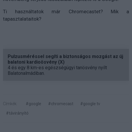
Ti használtatok már Chromecastet? Mik a
tapasztalataitok?
Pulzusméréssel segíti a biztonságos mozgást az új
balatoni kardioösvény (X)
4 és egy 8 km-es egészségügyi tanösvény nyílt
Balatonalmádiban.
Címkék:
#google
#chromecast
#google tv
#távirányító