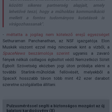
közötti sikeres partnerség alapjait, amely
lehetővé teszi, hogy a műholdas kommunikáció
mellett a fontos tudományos kutatások is
virágozhassanak".
-
méltatta a jogilag nem kötelező erejű egyezséget
Sethuraman Panchanathan, az NSF igazgatója. Elon
Muskék viszont ezzel még nincsenek kint a vízből, a
SpaceNews
beszámolója szerint
ugyanis a zavaró
fények nélküli csillagos égboltot védő Nemzetközi Sötét
Égbolt Szövetség eközben jogi úton próbálja elérni a
további Starlink-műholdak fellövését, melyekből a
SpaceX hosszabb távon több mint 42 ezer darabot
szeretne szolgálatba állítani.
Pulzusméréssel segíti a biztonságos mozgást az új
balatoni kardioösvény (X)