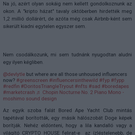
Na jó, azért olyan sokáig nem kellett gondolkoznunk az
okon. A "kripto házat" tavaly októberben hirdették meg
1,2 millió dollárért, de azóta még csak Airbnb-ként sem
sikerült kiadni egytelen egyszer sem.
Nem csodálkozunk, mi sem tudnánk nyugodtan aludni
egy ilyen kégliben.
@devlytle
but where are all those unhoused influencers
now?
#greenscreen
#influencersinthewild
#fyp
#fypp
#redfin
#DoritosTriangleTryout
#nfts
#sad
#boredapes
#marketcrash
♬ Chopin Nocturne No. 2 Piano Mono -
moshimo sound design
Az egyik szoba falát Bored Ape Yacht Club mintás
tapétával borították, egy másik hálószobát Doge képek
borítják. Nehéz eldönteni, hogy a lila kandalló vagy a
világító CRYPTO HOUSE felirat-e az ízléstelenebb, de