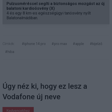
Pulzusméréssel segíti a biztonságos mozgást az új
balatoni kardioösvény (X)
4 és egy 8 km-es egészségügyi tanösvény nyílt
Balatonalmádiban.
Címkék:
#iphone 14 pro
#pro max
#apple
#kijelző
#hiba
Úgy néz ki, hogy ez lesz a
Vodafone új neve
Kedvencekhez