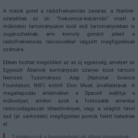
A másik gond a rádiófrekvenciás zavarás: a Starlink-
szatellitek az ún. "frekvencia-kiáramlás" miatt a
működési tartományukon kívül eső tartományokban is
sugározhatnak, ami komoly gondot jelent a
rádiófrekvenciás távcsövekkel végzett megfigyelések
számára.
Ebben hozhat megoldást az az új egyezség, amelyet az
Egyesült Államok kormányzati szervei közé tartozó
Nemzeti Tudományos Alap (National Science
Foundation, NSF) kötött Elon Musk űrvállalatával. A
megállapodás értelmében a SpaceX leállítja a
műholdjait, amikor azok a fontosabb amerikai
rádiócsillagászati létesítmények, vagy a világtól távol
eső (pl. sarkvidéki) megfigyelési pontok felett haladnak
el.
"Létrehozzuk a kereskedelmi és állami törekvések