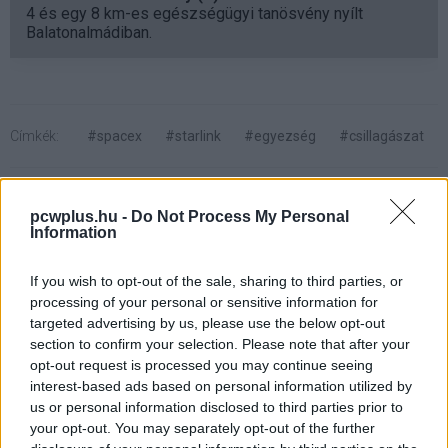
4 és egy 8 km-es egészségügyi tanösvény nyílt
Balatonalmádiban.
Címkék:
#spacex
#starlink
#egyezség
#csillagászat
pcwplus.hu -
Do Not Process My Personal
Information
Új zsanért kap a Galaxy Z Fold
If you wish to opt-out of the sale, sharing to third parties, or
processing of your personal or sensitive information for
5, végre vízálló lehet a
targeted advertising by us, please use the below opt-out
section to confirm your selection. Please note that after your
hajtogatható mobil
opt-out request is processed you may continue seeing
interest-based ads based on personal information utilized by
us or personal information disclosed to third parties prior to
Kedvencekhez
your opt-out. You may separately opt-out of the further