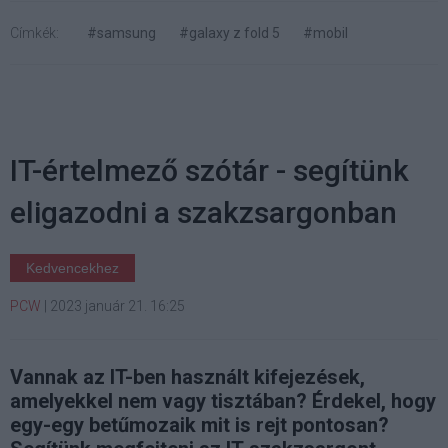
Címkék:
#samsung
#galaxy z fold 5
#mobil
IT-értelmező szótár - segítünk
eligazodni a szakzsargonban
Kedvencekhez
PCW
|
2023 január 21. 16:25
Vannak az IT-ben használt kifejezések,
amelyekkel nem vagy tisztában? Érdekel, hogy
egy-egy betűmozaik mit is rejt pontosan?