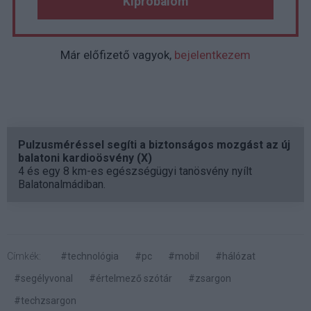
Kipróbálom
Már előfizető vagyok,
bejelentkezem
Pulzusméréssel segíti a biztonságos mozgást az új
balatoni kardioösvény (X)
4 és egy 8 km-es egészségügyi tanösvény nyílt
Balatonalmádiban.
Címkék:
#technológia
#pc
#mobil
#hálózat
#segélyvonal
#értelmező szótár
#zsargon
#techzsargon