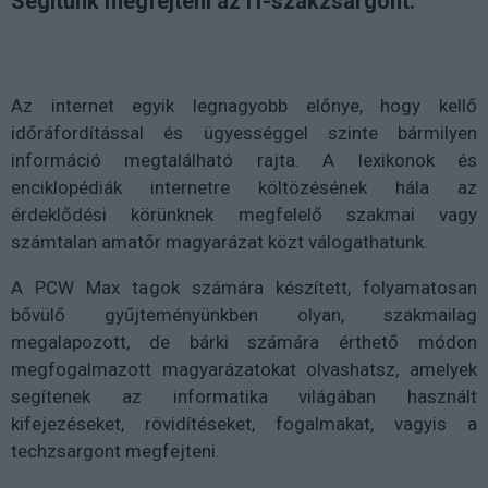
Segítünk megfejteni az IT-szakzsargont.
Az internet egyik legnagyobb előnye, hogy kellő
időráfordítással és ügyességgel szinte bármilyen
információ megtalálható rajta. A lexikonok és
enciklopédiák internetre költözésének hála az
érdeklődési körünknek megfelelő szakmai vagy
számtalan amatőr magyarázat közt válogathatunk.
A PCW Max tagok számára készített, folyamatosan
bővülő gyűjteményünkben olyan, szakmailag
megalapozott, de bárki számára érthető módon
megfogalmazott magyarázatokat olvashatsz, amelyek
segítenek az informatika világában használt
kifejezéseket, rövidítéseket, fogalmakat, vagyis a
techzsargont megfejteni.