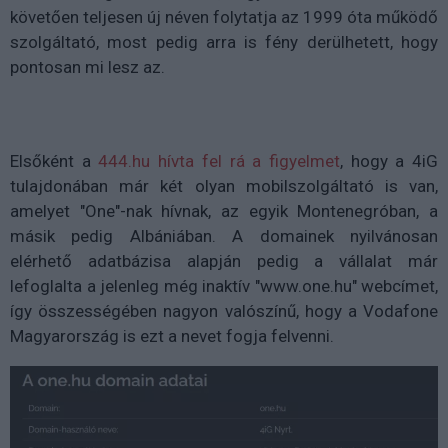
követően teljesen új néven folytatja az 1999 óta működő
szolgáltató, most pedig arra is fény derülhetett, hogy
pontosan mi lesz az.
Elsőként a
444.hu hívta fel rá a figyelmet
, hogy a 4iG
tulajdonában már két olyan mobilszolgáltató is van,
amelyet "One"-nak hívnak, az egyik Montenegróban, a
másik pedig Albániában. A domainek nyilvánosan
elérhető adatbázisa alapján pedig a vállalat már
lefoglalta a jelenleg még inaktív "www.one.hu" webcímet,
így összességében nagyon valószínű, hogy a Vodafone
Magyarország is ezt a nevet fogja felvenni.