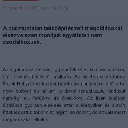
Berze Andras
|
2023 január 16. 20:59
A gusztustalan belsőépítészeti megoldásokat
elnézve ezen mondjuk egyáltalán nem
csodálkozunk.
Az ingatlan szinte mindig jó befektetés, különösen akkor,
ha frekventált helyen található. Az alábbi ékszerdoboz
Észak-Hollywood központjától alig pár percre található,
négy hálóval és három fürdővel rendelkezik, ráadásul
nemrég lett felújítva és átalakítva. Az ilyen lakások
általában gyorsan elkelnek ezen a környéken és simán
fizetnek értük több mint egymillió dollárt, de ez valamiért
mégsem akar elkelni.