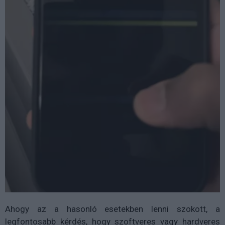
Ahogy az a hasonló esetekben lenni szokott, a
legfontosabb kérdés, hogy szoftveres vagy hardveres