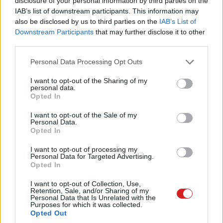
disclosure of your personal information by third parties on the
Berze András
|
2023 január 16. 13:04
IAB’s list of downstream participants. This information may
also be disclosed by us to third parties on the
IAB’s List of
Downstream Participants
that may further disclose it to other
A Samsung csúcsmodelljének egyedi kijelzője
third parties.
várhatóan kevésbé gyűrődik majd, mint
korábban.
Please note that this website/app uses one or more Google
Personal Data Processing Opt Outs
services and may gather and store information including but
not limited to your visit or usage behaviour. You may click to
I want to opt-out of the Sharing of my
personal data.
grant or deny consent to Google and its third-party tags to
Opted In
use your data for below specified purposes in below Google
A Samsung volt az első, aki teljes lendülettel belevágott
consent section.
I want to opt-out of the Sale of my
a különböző hajtogatható mobilok fejlesztésébe és
Personal Data.
Opted In
piacra dobásába, és bár továbbra is elsősorban hozzájuk
kötjük ezt a dizájnt, az elmúlt években egyre több gyártó
I want to opt-out of processing my
Personal Data for Targeted Advertising.
próbált meg lecsípni magának egy szeletet a tortából.
Opted In
Szerencsére az új belépők sem csak másolják a koreaiak
I want to opt-out of Collection, Use,
Retention, Sale, and/or Sharing of my
megoldásait, hanem igyekeznek továbbfejleszteni azt,
Personal Data that Is Unrelated with the
így az a helyzet állt elő, hogy a következő generáció
Purposes for which it was collected.
Opted Out
esetében már a Samsung leshet el trükköket másoktól.