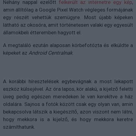
Néhány nappal ezelőtt
felkerült az internetre egy kép
,
amin állítólag a Google Pixel Watch végleges formájának
egy részét vehettük szemügyre. Most újabb képeken
látható az okosóra, amit történetesen valaki egy egyesült
államokbeli étteremben hagyott el.
A megtaláló ezután alaposan körbefotózta és elküldte a
képeket az
Android Centralnak
.
A korábbi híresztelések egybevágnak a most lekapott
eszköz külsejével. Az óra lapos, kör alakú, a kijelző feletti
üveg pedig egészen meredeken le van kerekítve a ház
oldalára. Sajnos a fotók között csak egy olyan van, amin
bekapcsolva látszik a kiegészítő, azon viszont nem látni,
hogy mekkora is a kijelző, és hogy mekkora keretre
számíthatunk.