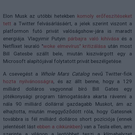
Elon Musk az utóbbi hetekben
komoly erőfeszítéseket
tett
a Twitter felvásárlásáért, a jelek szerint viszont a
platformon futó privát valóságshow-jára is maradt
energiája. Vlagyimir Putyin
párbajra való kihívása
és a
Netflixet leuraló "
woke elmevírus" kritizálása
után most
Bill Gatesbe szállt bele, miután kiszivárgott egy a
Microsoft alapítójával folytatott privát beszélgetése.
A csevegést a
Whole Mars Catalog
nevű Twitter-fiók
hozta nyilvánosságra
, és az állt benne, hogy a 129
milliárd dolláros vagyonnal bíró Bill Gates egy
jótékonysági program támogatására akarta rávenni a
nála 90 milliárd dollárral gazdagabb Muskot, ám az
elhajtotta, miután meggyőződött róla, hogy Gatesnek
továbbra is fél milliárd dolláros short pozíciója (ennek
jelentését lást
ebben a cikkünkben
) van a Tesla ellen, ami
szerinte a világon a legtöbbet teszi a klímahelyzet