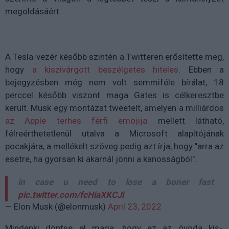
megoldásáért.
A Tesla-vezér később szintén a Twitteren erősítette meg,
hogy
a kiszivárgott beszélgetés hiteles
. Ebben a
bejegyzésben még nem volt semmiféle bírálat, 18
perccel később viszont maga Gates is célkeresztbe
került. Musk egy montázst tweetelt, amelyen a milliárdos
az Apple terhes férfi emojija
mellett látható,
félreérthetetlenül utalva a Microsoft alapítójának
pocakjára, a mellékelt szöveg pedig azt írja, hogy "arra az
esetre, ha gyorsan ki akarnál jönni a kanosságból".
in case u need to lose a boner fast
pic.twitter.com/fcHiaXKCJi
— Elon Musk (@elonmusk)
April 23, 2022
Mindenki döntse el maga, hogy ez az óvoda kis-,