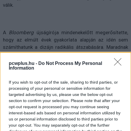
válik.
A
Bloomberg
újságírója mindenekelőtt megerősítette,
hogy az elmúlt évek gyakorlata alapján az idén sem
számíthatunk a dizájn radikális átszabására. Maradnak
az iPhone 12-nél bevezetett (valójában az iPhone 4-ről
visszahozott) hasított élek, az így sem kicsi hátlapi
pcwplus.hu -
Do Not Process My Personal
Information
kamerasziget viszont még nagyobb lesz, hogy be tudja
fogadni az új szenzorokat. A legizgalmasabb változás,
If you wish to opt-out of the sale, sharing to third parties, or
hogy a Pro-modelleken elbúcsúzik az előlap belógó
processing of your personal or sensitive information for
fekete sávja (notch), helyette két kisebb kivágást kapunk:
targeted advertising by us, please use the below opt-out
egy hosszúkásat a Face ID arcazonosításnak, és egy
section to confirm your selection. Please note that after your
apró lyukat a kamerának.
opt-out request is processed you may continue seeing
interest-based ads based on personal information utilized by
Gurman továbbra is úgy gondolja, hogy a kompakt
us or personal information disclosed to third parties prior to
iPhone 13 mini gyenge eladásai, illetve az iPhone 13 Pro
your opt-out. You may separately opt-out of the further