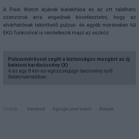
A Pixel Watch aljának kialakítása és az ott található
szenzorok arra engednek következtetni, hogy az
elvárhatónak tekinthető pulzus- és egyéb méréseken túl
EKG funkcióval is rendelkezik majd az eszköz.
Pulzusméréssel segíti a biztonságos mozgást az új
balatoni kardioösvény (X)
4 és egy 8 km-es egészségügyi tanösvény nyílt
Balatonalmádiban.
Címkék:
#android
#google pixel watch
#képek