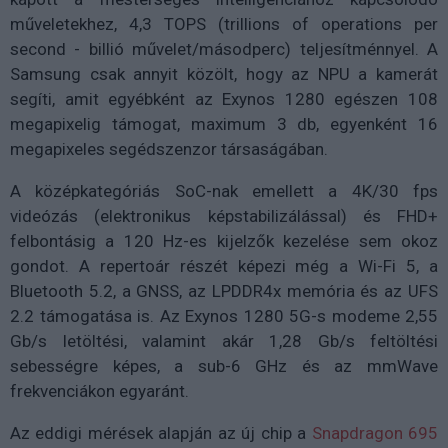
műveletekhez, 4,3 TOPS (trillions of operations per
second - billió művelet/másodperc) teljesítménnyel. A
Samsung csak annyit közölt, hogy az NPU a kamerát
segíti, amit egyébként az Exynos 1280 egészen 108
megapixelig támogat, maximum 3 db, egyenként 16
megapixeles segédszenzor társaságában.
A középkategóriás SoC-nak emellett a 4K/30 fps
videózás (elektronikus képstabilizálással) és FHD+
felbontásig a 120 Hz-es kijelzők kezelése sem okoz
gondot. A repertoár részét képezi még a Wi-Fi 5, a
Bluetooth 5.2, a GNSS, az LPDDR4x memória és az UFS
2.2 támogatása is. Az Exynos 1280 5G-s modeme 2,55
Gb/s letöltési, valamint akár 1,28 Gb/s feltöltési
sebességre képes, a sub-6 GHz és az mmWave
frekvenciákon egyaránt.
Az eddigi mérések alapján az új chip a
Snapdragon 695