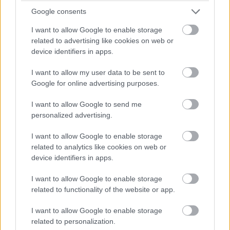
Google consents
A Pro-modellek állítólag egy vadonatúj, 48 megapixeles
telefotó kamerával igyekeznek majd kitűnni, ami ugyebár
I want to allow Google to enable storage
related to advertising like cookies on web or
4x nagyobb felbontást jelent, mint az alapmodellek 12
device identifiers in apps.
megapixeles elsődleges szenzora. Gurman emellett
sajnos egyetért azzal a korábbi pletykával, hogy az
I want to allow my user data to be sent to
iPhone 14-széria esetében csak a drágább Pro-
Google for online advertising purposes.
változatok kapják meg az Apple legújabb, A16-os chipjét,
I want to allow Google to send me
az alapmodellekben pedig az iPhone történetében
personalized advertising.
először maradni fog a tavalyi erőforrás, vagyis az iPhone
13-at is hajtó A14.
I want to allow Google to enable storage
related to analytics like cookies on web or
A
Bloomberg
szerzője végezetül azt sem tartja
device identifiers in apps.
kizártnak, hogy az idén debütálhat
az iPhone 13-hoz várt
I want to allow Google to enable storage
műholdas kapcsolat
is, ám ezt nem a normál hívásokhoz,
related to functionality of the website or app.
hanem csakis vészhelyzetben használhatjuk majd, ha
nincs térerő. A funkciót az Apple Watch is megkaphatja,
I want to allow Google to enable storage
legkésőbb jövőre.
related to personalization.