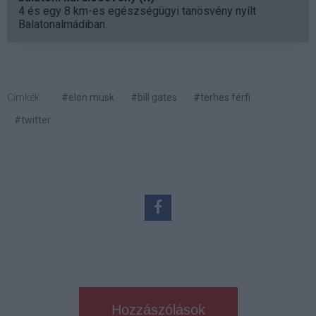
4 és egy 8 km-es egészségügyi tanösvény nyílt
Balatonalmádiban.
Címkék:
#elon musk
#bill gates
#terhes férfi
#twitter
Hozzászólások