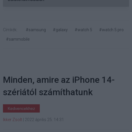
Címkék:
#samsung
#galaxy
#watch 5
#watch 5 pro
#sammobile
Minden, amire az iPhone 14-
szériától számíthatunk
Kedvencekhez
Ikker Zsolt
|
2022 április 25. 14:31