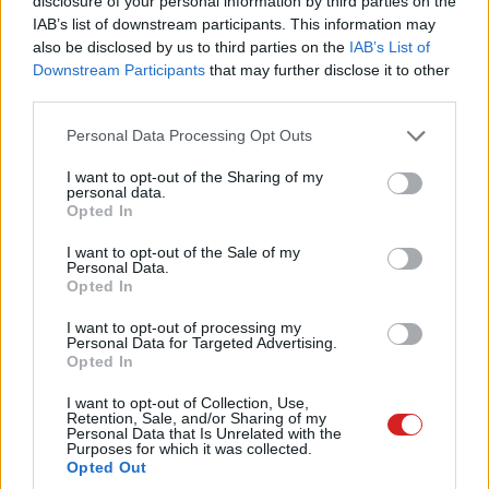
disclosure of your personal information by third parties on the
Max népszerűsége miatt az Apple átvariálja a
IAB’s list of downstream participants. This information may
termékpalettát, és a nagyobb készülékekre helyezi a
also be disclosed by us to third parties on the
IAB’s List of
hangsúlyt. Így aztán elbúcsúzik az 5,4 hüvelykes mini, az
Downstream Participants
that may further disclose it to other
új felállásban pedig két 6,1 és két 6,7 hüvelykes iPhone-
third parties.
ból választhatunk, mindegyikből normál és Pro kiadást.
Please note that this website/app uses one or more Google
Personal Data Processing Opt Outs
services and may gather and store information including but
Az iPhone 14-család így a következőképp fest
not limited to your visit or usage behaviour. You may click to
I want to opt-out of the Sharing of my
majd: iPhone 14 (6,1"), iPhone 14 Max (6,7"),
personal data.
grant or deny consent to Google and its third-party tags to
Opted In
iPhone 14 Pro (6,1"), iPhone 14 Pro Max (6,7").
use your data for below specified purposes in below Google
consent section.
I want to opt-out of the Sale of my
Az elemző arra számít, hogy a 6,7 hüvelykes alapmodell
Personal Data.
Opted In
rendkívül népszerű lesz, az ára pedig legalább 200
dollárral lehet alacsonyabb az 1099 dolláros iPhone 13
I want to opt-out of processing my
Pro Maxénél. Ez 899 dolláros árcédulát jelent, vagyis a
Personal Data for Targeted Advertising.
Opted In
256 GB-os iPhone 13-nak felel meg, ami
Magyarországon 375 ezer forintba kerül. Az Apple
I want to opt-out of Collection, Use,
Retention, Sale, and/or Sharing of my
viszont valószínűleg bekalkulálja a 10% körüli inflációt és
Personal Data that Is Unrelated with the
Purposes for which it was collected.
a gyenge forintot is, így nem kizárt, hogy nálunk a 400
Opted Out
ezer forintot karcolja majd a 6,7 hüvelykes iPhone 14.