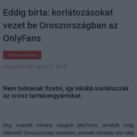
Eddig bírta: korlátozásokat
vezet be Oroszországban az
OnlyFans
Kedvencekhez
Héjja Máté
|
2022 április 25. 06:58
Nem tudnának fizetni, így inkább korlátozzák
az orosz tartalomgyártókat.
Alig maradt néhány nyugati platform, amelyik még
elérhető Oroszország területén, aminek részben elvi okai