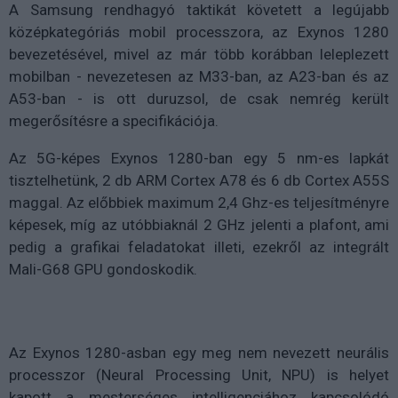
A Samsung rendhagyó taktikát követett a legújabb
középkategóriás mobil processzora, az Exynos 1280
bevezetésével, mivel az már több korábban leleplezett
mobilban - nevezetesen az M33-ban, az A23-ban és az
A53-ban - is ott duruzsol, de csak nemrég került
megerősítésre a specifikációja.
Az 5G-képes Exynos 1280-ban egy 5 nm-es lapkát
tisztelhetünk, 2 db ARM Cortex A78 és 6 db Cortex A55S
maggal. Az előbbiek maximum 2,4 Ghz-es teljesítményre
képesek, míg az utóbbiaknál 2 GHz jelenti a plafont, ami
pedig a grafikai feladatokat illeti, ezekről az integrált
Mali-G68 GPU gondoskodik.
Az Exynos 1280-asban egy meg nem nevezett neurális
processzor (Neural Processing Unit, NPU) is helyet
kapott a mesterséges intelligenciához kapcsolódó