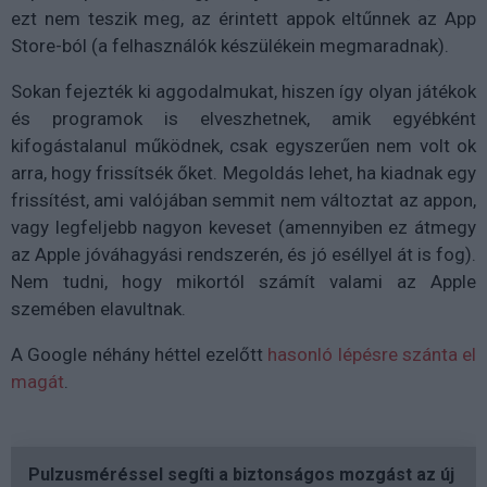
ezt nem teszik meg, az érintett appok eltűnnek az App
Store-ból (a felhasználók készülékein megmaradnak).
Sokan fejezték ki aggodalmukat, hiszen így olyan játékok
és programok is elveszhetnek, amik egyébként
kifogástalanul működnek, csak egyszerűen nem volt ok
arra, hogy frissítsék őket. Megoldás lehet, ha kiadnak egy
frissítést, ami valójában semmit nem változtat az appon,
vagy legfeljebb nagyon keveset (amennyiben ez átmegy
az Apple jóváhagyási rendszerén, és jó eséllyel át is fog).
Nem tudni, hogy mikortól számít valami az Apple
szemében elavultnak.
A Google néhány héttel ezelőtt
hasonló lépésre szánta el
magát
.
Pulzusméréssel segíti a biztonságos mozgást az új