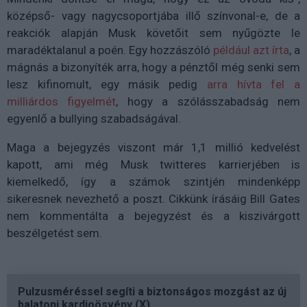
középső- vagy nagycsoportjába illő színvonal-e, de a
reakciók alapján Musk követőit sem nyűgözte le
maradéktalanul a poén. Egy hozzászóló
például azt írta
, a
mágnás a bizonyíték arra, hogy a pénztől még senki sem
lesz kifinomult, egy másik pedig
arra hívta fel a
milliárdos figyelmét
, hogy a szólásszabadság nem
egyenlő a bullying szabadságával.
Maga a bejegyzés viszont már 1,1 millió kedvelést
kapott, ami még Musk twitteres karrierjében is
kiemelkedő, így a számok szintjén mindenképp
sikeresnek nevezhető a poszt. Cikkünk írásáig Bill Gates
nem kommentálta a bejegyzést és a kiszivárgott
beszélgetést sem.
Pulzusméréssel segíti a biztonságos mozgást az új
balatoni kardioösvény (X)