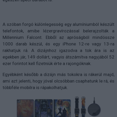
A szóban forgó különlegesség egy alumíniumból készült
telefontok, amibe lézergravírozással belerajzolták a
Millennium Falcont. Ebből az apróságból mindössze
1000 darab készül, és egy iPhone 12-re vagy 13-ra
rakhatjuk rá. A dizájnhoz igazodva a tok ára is az
egekben jár, 149 dollárt, vagyis átszámítva nagyjából 52
ezer forintot kell fizetniük érte a rajongóknak.
Egyébként később a dizájn más tokokra is rákerül majd,
ami azt jelenti, hogy jóval olcsóbban csaphatunk le rá, és
többféle mobilra is rápakolhatjuk.