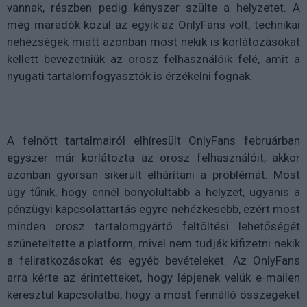
vannak, részben pedig kényszer szülte a helyzetet. A
még maradók közül az egyik az OnlyFans volt, technikai
nehézségek miatt azonban most nekik is korlátozásokat
kellett bevezetniük az orosz felhasználóik felé, amit a
nyugati tartalomfogyasztók is érzékelni fognak.
A felnőtt tartalmairól elhíresült OnlyFans februárban
egyszer már korlátozta az orosz felhasználóit, akkor
azonban gyorsan sikerült elhárítani a problémát. Most
úgy tűnik, hogy ennél bonyolultabb a helyzet, ugyanis a
pénzügyi kapcsolattartás egyre nehézkesebb, ezért most
minden orosz tartalomgyártó feltöltési lehetőségét
szüneteltette a platform, mivel nem tudják kifizetni nekik
a feliratkozásokat és egyéb bevételeket. Az OnlyFans
arra kérte az érintetteket, hogy lépjenek velük e-mailen
keresztül kapcsolatba, hogy a most fennálló összegeket