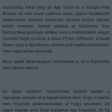
Viszonylag fiatal még az App Store és a Google Play
Áruház, de már most számos olyan, egykor közkedvelt
alkalmazást tudnánk felsorolni, aminek örökre búcsút
kellett intenünk. Ilyenek például az Electronic Arts
fantasztikus prémium játékai, mint a mobiljátékok világát
formáló Flight Control, a Mass Effect Infiltrator, a Dead
Space vagy a Spy Mouse, amiket azért kellett eltávolítani,
mert egyszerűen elavultak.
Most újabb alkalmazások veszhetnek el, ha a fejlesztők
nem lépnek valamit.
Az Apple számos fejlesztőnek küldött levelet a
napokban, amiben arra figyelmezteti őket, hogy a régóta
nem frissített alkalmazásaikat el fogja távolítani. 30
napot kapnak arra, hogy kiadjanak egy frissítést, de ha