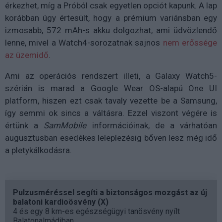
érkezhet, míg a Próból csak egyetlen opciót kapunk. A lap
korábban úgy értesült, hogy a prémium variánsban egy
izmosabb, 572 mAh-s akku dolgozhat, ami üdvözlendő
lenne, mivel a Watch4-sorozatnak sajnos
nem erőssége
az üzemidő
.
Ami az operációs rendszert illeti, a Galaxy Watch5-
szérián is marad a Google Wear OS-alapú One UI
platform, hiszen ezt csak tavaly vezette be a Samsung,
így semmi ok sincs a váltásra. Ezzel viszont végére is
értünk a
SamMobile
információinak, de a várhatóan
augusztusban esedékes leleplezésig bőven lesz még idő
a pletykálkodásra.
Pulzusméréssel segíti a biztonságos mozgást az új
balatoni kardioösvény (X)
4 és egy 8 km-es egészségügyi tanösvény nyílt
Balatonalmádiban.