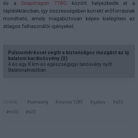
és a
Snapdragon 778G
között helyezkedik el a
táplálékláncban, így összességében korrekt erőforrásnak
mondható, amely magabiztosan képes kielégíteni az
átlagos felhasználói igényeket.
Pulzusméréssel segíti a biztonságos mozgást az új
balatoni kardioösvény (X)
4 és egy 8 km-es egészségügyi tanösvény nyílt
Balatonalmádiban.
Címkék:
#samsung
#exynos 1280
#galaxy
#a53
#m33
#a23