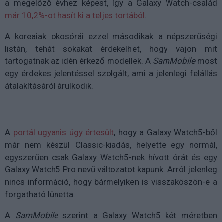
a megelőző évhez képest, így a Galaxy Watch-család
már 10,2%-ot hasít ki a teljes tortából
.
A koreaiak okosórái ezzel másodikak a népszerűségi
listán, tehát sokakat érdekelhet, hogy vajon mit
tartogatnak az idén érkező modellek. A
SamMobile
most
egy érdekes jelentéssel szolgált, ami a jelenlegi felállás
átalakításáról árulkodik.
A
portál ugyanis úgy értesült
, hogy a Galaxy Watch5-ből
már nem készül Classic-kiadás, helyette egy normál,
egyszerűen csak Galaxy Watch5-nek hívott órát és egy
Galaxy Watch5 Pro nevű változatot kapunk. Arról jelenleg
nincs információ, hogy bármelyiken is visszaköszön-e a
forgatható lünetta.
A
SamMobile
szerint a Galaxy Watch5 két méretben