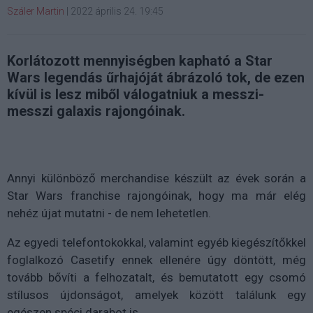
Száler Martin
|
2022 április 24. 19:45
Korlátozott mennyiségben kapható a Star
Wars legendás űrhajóját ábrázoló tok, de ezen
kívül is lesz miből válogatniuk a messzi-
messzi galaxis rajongóinak.
Annyi különböző merchandise készült az évek során a
Star Wars franchise rajongóinak, hogy ma már elég
nehéz újat mutatni - de nem lehetetlen.
Az egyedi telefontokokkal, valamint egyéb kiegészítőkkel
foglalkozó Casetify ennek ellenére úgy döntött, még
tovább bővíti a felhozatalt, és bemutatott egy csomó
stílusos újdonságot, amelyek között találunk egy
egészen spéci darabot is.