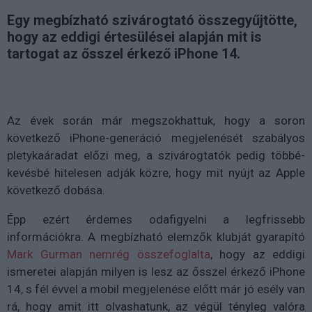
Egy megbízható szivárogtató összegyűjtötte,
hogy az eddigi értesülései alapján mit is
tartogat az ősszel érkező iPhone 14.
Az évek során már megszokhattuk, hogy a soron
következő iPhone-generáció megjelenését szabályos
pletykaáradat előzi meg, a szivárogtatók pedig többé-
kevésbé hitelesen adják közre, hogy mit nyújt az Apple
következő dobása.
Épp ezért érdemes odafigyelni a legfrissebb
információkra. A megbízható elemzők klubját gyarapító
Mark Gurman nemrég összefoglalta
, hogy az eddigi
ismeretei alapján milyen is lesz az ősszel érkező iPhone
14, s fél évvel a mobil megjelenése előtt már jó esély van
rá, hogy amit itt olvashatunk, az végül tényleg valóra