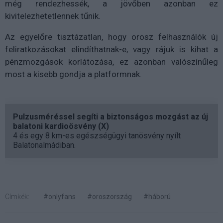
még rendezhessék, a jövőben azonban ez
kivitelezhetetlennek tűnik.
Az egyelőre tisztázatlan, hogy orosz felhasználók új
feliratkozásokat elindíthatnak-e, vagy rájuk is kihat a
pénzmozgások korlátozása, ez azonban valószínűleg
most a kisebb gondja a platformnak.
Pulzusméréssel segíti a biztonságos mozgást az új
balatoni kardioösvény (X)
4 és egy 8 km-es egészségügyi tanösvény nyílt
Balatonalmádiban.
Címkék:
#onlyfans
#oroszország
#háború