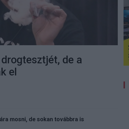
drogtesztjét, de a
k el
tára mosni, de sokan továbbra is