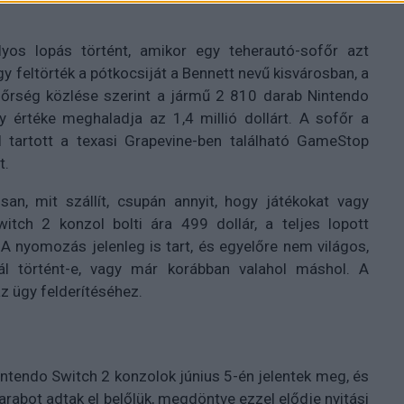
os lopás történt, amikor egy teherautó-sofőr azt
gy feltörték a pótkocsiját a Bennett nevű kisvárosban, a
dőrség közlése szerint a jármű 2 810 darab Nintendo
ny értéke meghaladja az 1,4 millió dollárt. A sofőr a
tartott a texasi Grapevine-ben található GameStop
t.
an, mit szállít, csupán annyit, hogy játékokat vagy
itch 2 konzol bolti ára 499 dollár, a teljes lopott
 A nyomozás jelenleg is tart, és egyelőre nem világos,
ál történt-e, vagy már korábban valahol máshol. A
az ügy felderítéséhez.
intendo Switch 2 konzolok június 5-én jelentek meg, és
arabot adtak el belőlük, megdöntve ezzel elődje nyitási