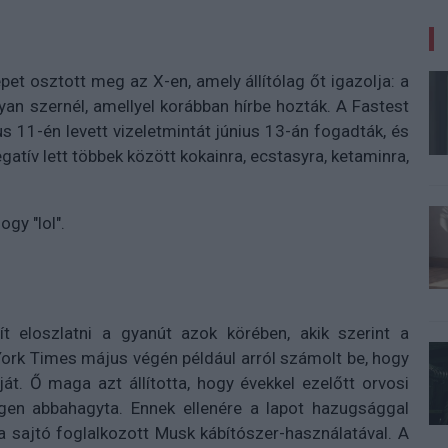
et osztott meg az X-en, amely állítólag őt igazolja: a
an szernél, amellyel korábban hírbe hozták. A Fastest
us 11-én levett vizeletmintát június 13-án fogadták, és
gatív lett többek között kokainra, ecstasyra, ketaminra,
gy "lol".
 eloszlatni a gyanút azok körében, akik szerint a
York Times május végén például arról számolt be, hogy
át. Ő maga azt állította, hogy évekkel ezelőtt orvosi
égen abbahagyta. Ennek ellenére a lapot hazugsággal
a sajtó foglalkozott Musk kábítószer-használatával. A