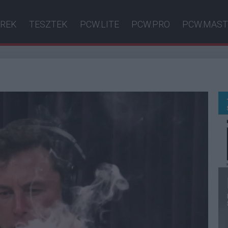
ÍREK
TESZTEK
PCW.LITE
PCW.PRO
PCW.MAST