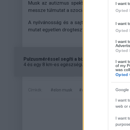
Musk az autizmus spektrumán van, és ezért t
I want t
messze túlmutat a szociális nehézségeken.
Opted 
A nyilvánosság és a sajtó tehát továbbra is fi
I want t
mutat egyetlen drogteszt.
Opted 
I want 
Advertis
Opted 
Pulzusméréssel segíti a biztonságos mozgást az
I want t
4 és egy 8 km-es egészségügyi tanösvény nyílt Bal
of my P
was col
Opted 
Google 
Címkék:
#elon musk
#drogteszt
I want t
web or d
I want t
purpose