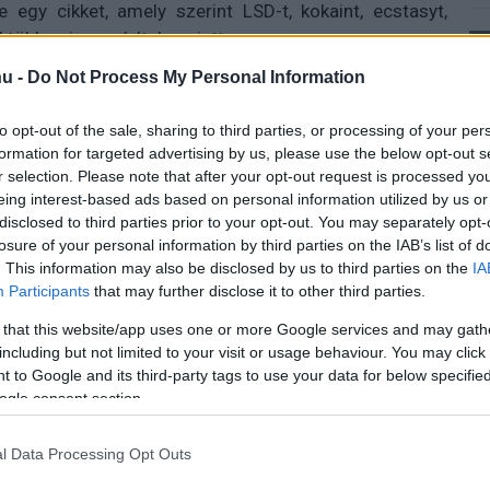
 egy cikket, amely szerint LSD-t, kokaint, ecstasyt,
l többen is aggódtak emiatt.
u -
Do Not Process My Personal Information
to opt-out of the sale, sharing to third parties, or processing of your per
közzétett tesztjének valódiságát senki sem tudja
formation for targeted advertising by us, please use the below opt-out s
 lehet hagyatkozni, márpedig a Tesla és SpaceX vezérét
r selection. Please note that after your opt-out request is processed y
hamis vagy félrevezető állításokon. Például azt
eing interest-based ads based on personal information utilized by us or
tal 150 éves embereknek is fizet nyugdíjat, amit később
disclosed to third parties prior to your opt-out. You may separately opt-
tt nem volt igaz.
losure of your personal information by third parties on the IAB’s list of
. This information may also be disclosed by us to third parties on the
IA
vállalkozója, 2024 elején azt közölte, nem talált
Participants
that may further disclose it to other third parties.
nálna. Ugyanakkor a New York Times szerint Musk előre
 that this website/app uses one or more Google services and may gath
ez pedig kérdéseket vet fel az eljárások hitelességével
including but not limited to your visit or usage behaviour. You may click 
 to Google and its third-party tags to use your data for below specifi
ogle consent section.
sitítani a vitát, főleg egy olyan év után, amikor Musk a
án viselkedett, például láncfűrészes mutatványával a
l Data Processing Opt Outs
nús mozdulataival. Bár sokan azzal védekeznek, hogy