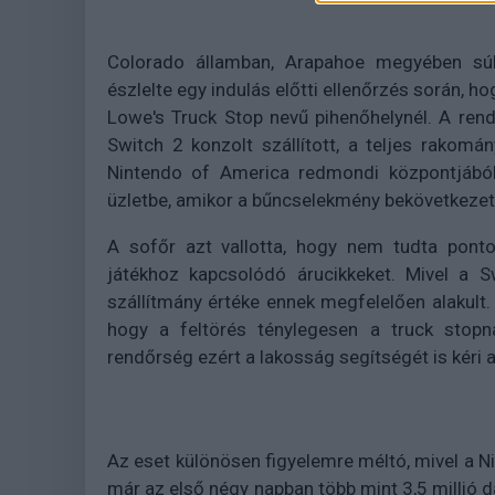
Colorado államban, Arapahoe megyében súly
észlelte egy indulás előtti ellenőrzés során, ho
Lowe's Truck Stop nevű pihenőhelynél. A ren
Switch 2 konzolt szállított, a teljes rakomá
Nintendo of America redmondi központjából 
üzletbe, amikor a bűncselekmény bekövetkezet
A sofőr azt vallotta, hogy nem tudta pontos
játékhoz kapcsolódó árucikkeket. Mivel a Sw
szállítmány értéke ennek megfelelően alakult.
hogy a feltörés ténylegesen a truck stopn
rendőrség ezért a lakosság segítségét is kéri 
Az eset különösen figyelemre méltó, mivel a N
már az első négy napban több mint 3,5 millió d