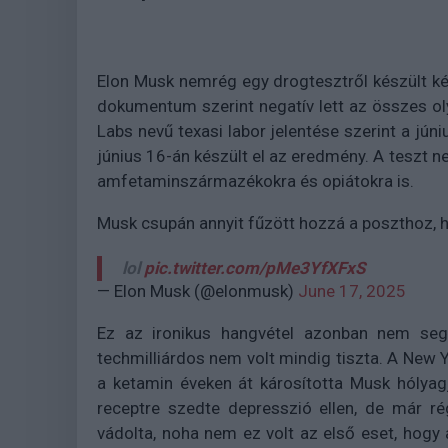
Elon Musk nemrég egy drogtesztről készült kép
dokumentum szerint negatív lett az összes oly
Labs nevű texasi labor jelentése szerint a júni
június 16-án készült el az eredmény. A teszt ne
amfetaminszármazékokra és opiátokra is.
Musk csupán annyit fűzött hozzá a poszthoz, ho
lol
pic.twitter.com/pMe3YfXFxS
— Elon Musk (@elonmusk)
June 17, 2025
Ez az ironikus hangvétel azonban nem segít
techmilliárdos nem volt mindig tiszta. A New 
a ketamin éveken át károsította Musk hólyagj
receptre szedte depresszió ellen, de már r
vádolta, noha nem ez volt az első eset, hogy 