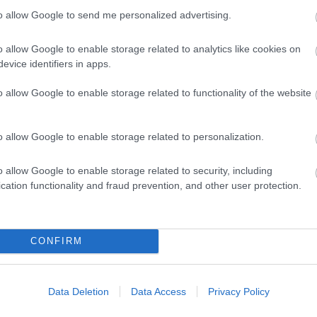
to allow Google to send me personalized advertising.
o allow Google to enable storage related to analytics like cookies on
zászólások
evice identifiers in apps.
o allow Google to enable storage related to functionality of the website
kben loptak el Nintendo
o allow Google to enable storage related to personalization.
o allow Google to enable storage related to security, including
cation functionality and fraud prevention, and other user protection.
CONFIRM
pást egy coloradói pihenőhelyen, közel 3 ezer
Data Deletion
Data Access
Privacy Policy