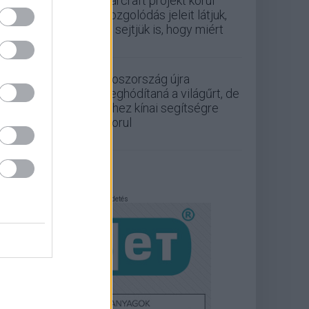
Warcraft projekt körül
mozgolódás jeleit látjuk,
és sejtjük is, hogy miért
Oroszország újra
meghódítaná a világűrt, de
ehhez kínai segítségre
szorul
Hirdetés