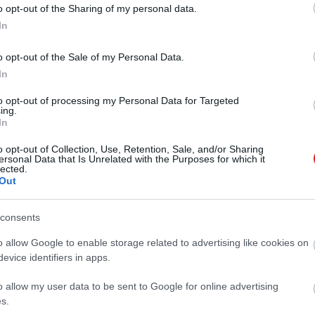
űnhet különcnek, sok megfigyelő szerint viselkedése
o opt-out of the Sharing of my personal data.
In
gyelemmel kíséri Musk lépéseit, függetlenül attól, mit
o opt-out of the Sale of my Personal Data.
In
to opt-out of processing my Personal Data for Targeted
ing.
In
 új balatoni kardioösvény (X)
o opt-out of Collection, Use, Retention, Sale, and/or Sharing
atonalmádiban.
ersonal Data that Is Unrelated with the Purposes for which it
lected.
Out
consents
o allow Google to enable storage related to advertising like cookies on
evice identifiers in apps.
o allow my user data to be sent to Google for online advertising
s.
Tetszik