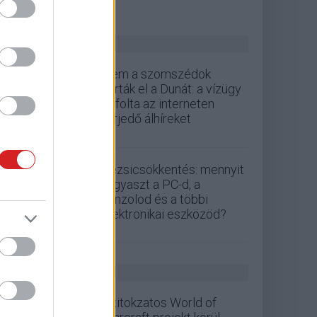
ZÖLD PÁLYA
Nem a szomszédok
zárták el a Dunát: a vízügy
cáfolta az interneten
terjedő álhíreket
Rezsicsökkentés: mennyit
fogyaszt a PC-d, a
konzolod és a többi
elektronikai eszközöd?
GS HÍREK
A titokzatos World of