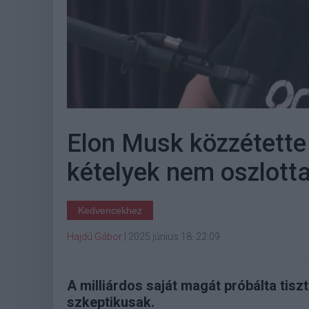
Elon Musk közzétette 
kételyek nem oszlotta
Kedvencekhez
Hajdú Gábor
|
2025 június 18. 22:09
A milliárdos saját magát próbálta tisz
szkeptikusak.