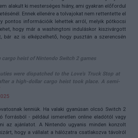
nem alakult ki mesterséges hiány, ami gyakran előfordul
ésénél. Ennek ellenére a tolvajokat nem rettentette el
gy pontos információik lehettek arról, melyik pótkocsi
ehet, hogy már a washingtoni induláskor kiszivárgott
t, bár az is elképzelhető, hogy pusztán a szerencsén
on cargo heist of Nintendo Switch 2 games
uties were dispatched to the Love's Truck Stop at
after a high-dollar cargo heist took place. A semi-
2025
óvatosnak lenniük. Ha valaki gyanúsan olcsó Switch 2
ó forrásból - például ismeretlen online eladótól vagy
lni az ajánlatot. A Nintendo ugyanis minden konzolt
árt, hogy a vállalat a hálózatra csatlakozva távolról