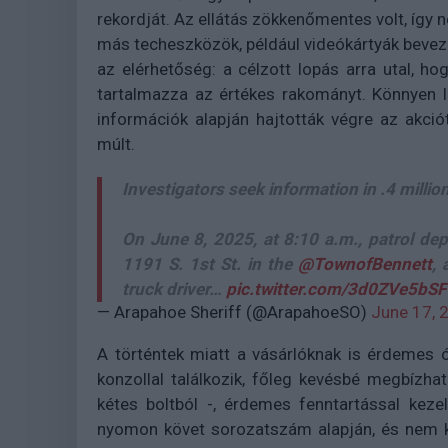
rekordját. Az ellátás zökkenőmentes volt, így 
más techeszközök, például videókártyák bevezet
az elérhetőség: a célzott lopás arra utal, ho
tartalmazza az értékes rakományt. Könnyen l
információk alapján hajtották végre az akció
múlt.
Investigators seek information in .4 milli
On June 8, 2025, at 8:10 a.m., patrol dep
1191 S. 1st St. in the
@TownofBennett
, 
truck driver…
pic.twitter.com/3d0ZVe5bSF
— Arapahoe Sheriff (@ArapahoeSO)
June 17, 
A történtek miatt a vásárlóknak is érdemes 
konzollal találkozik, főleg kevésbé megbízhat
kétes boltból -, érdemes fenntartással keze
nyomon követ sorozatszám alapján, és nem kiz