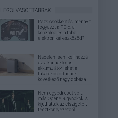
LEGOLVASOTTABBAK
Rezsicsökkentés: mennyit
fogyaszt a PC-d, a
konzolod és a többi
elektronikai eszközöd?
Napelem sem kell hozzá:
ez a konnektoros
akkumulátor lehet a
takarékos otthonok
következő nagy dobása
Nem egyedi eset volt:
más OpenAI-ügynökök is
kijuthattak az elszigetelt
tesztkörnyezetből