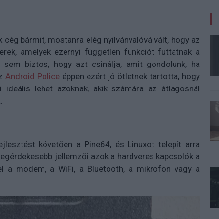
cég bármit, mostanra elég nyilvánvalóvá vált, hogy az
erek, amelyek ezernyi független funkciót futtatnak a
r sem biztos, hogy azt csinálja, amit gondolunk, ha
Az
Android Police
éppen ezért jó ötletnek tartotta, hogy
ideális lehet azoknak, akik számára az átlagosnál
a.
jlesztést követően a Pine64, és Linuxot telepít arra
k legérdekesebb jellemzői azok a hardveres kapcsolók a
k el a modem, a WiFi, a Bluetooth, a mikrofon vagy a