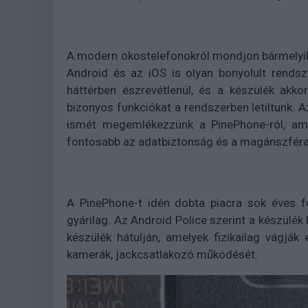
A modern okostelefonokról mondjon bármelyik 
Android és az iOS is olyan bonyolult rendsz
háttérben észrevétlenül, és a készülék akko
bizonyos funkciókat a rendszerben letiltunk. 
ismét megemlékezzünk a PinePhone-ról, ami 
fontosabb az adatbiztonság és a magánszfér
A PinePhone-t idén dobta piacra sok éves fe
gyárilag. Az Android Police szerint a készülé
készülék hátulján, amelyek fizikailag vágjá
kamerák, jackcsatlakozó működését.