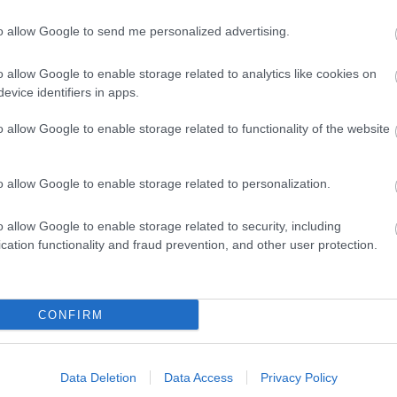
Tetszik
to allow Google to send me personalized advertising.
o allow Google to enable storage related to analytics like cookies on
zászólások
evice identifiers in apps.
o allow Google to enable storage related to functionality of the website
ült ki az Ampere-alapú
o allow Google to enable storage related to personalization.
videokártyákról
o allow Google to enable storage related to security, including
cation functionality and fraud prevention, and other user protection.
CONFIRM
ú GeForce RTX 3000 szériás kártyái a
lakozót használnak majd.
Data Deletion
Data Access
Privacy Policy