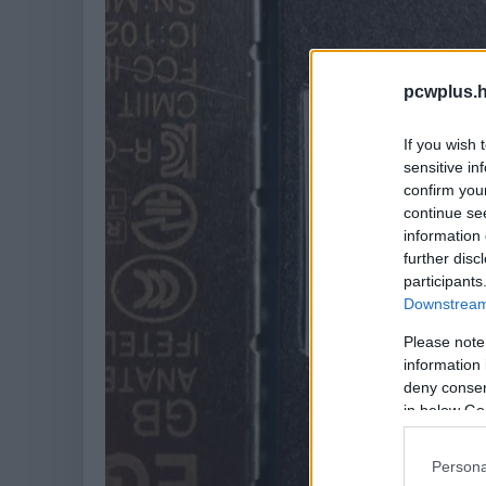
pcwplus.h
If you wish 
sensitive in
confirm you
continue se
information 
further disc
participants
Downstream 
Please note
information 
deny consent
in below Go
Persona