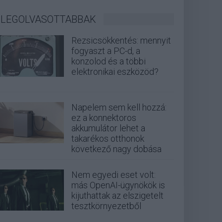
LEGOLVASOTTABBAK
Rezsicsökkentés: mennyit
fogyaszt a PC-d, a
konzolod és a többi
elektronikai eszközöd?
Napelem sem kell hozzá:
ez a konnektoros
akkumulátor lehet a
takarékos otthonok
következő nagy dobása
Nem egyedi eset volt:
más OpenAI-ügynökök is
kijuthattak az elszigetelt
tesztkörnyezetből