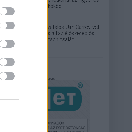
fiókokból
Hivatalos: Jim Carrey-vel
készül az élőszereplős
Jetson család
Hirdetés