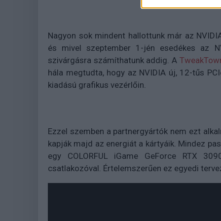
Nagyon sok mindent hallottunk már az NVIDI
és mivel szeptember 1-jén esedékes az N
szivárgásra számíthatunk addig. A
TweakTow
hála megtudta, hogy az NVIDIA új, 12-tűs PCI
kiadású grafikus vezérlőin.
Ezzel szemben a partnergyártók nem ezt alka
kapják majd az energiát a kártyáik. Mindez pas
egy COLORFUL iGame GeForce RTX 3090 
csatlakozóval. Értelemszerűen ez egyedi terve