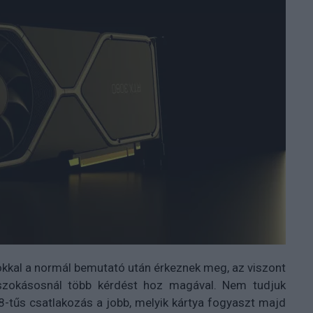
sokkal a normál bemutató után érkeznek meg, az viszont
 szokásosnál több kérdést hoz magával. Nem tudjuk
8-tűs csatlakozás a jobb, melyik kártya fogyaszt majd