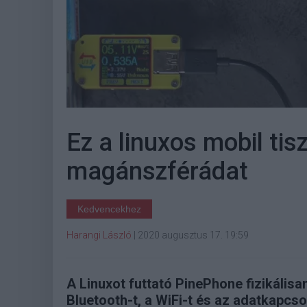
Ez a linuxos mobil tis
magánszférádat
Kedvencekhez
Harangi László
|
2020 augusztus 17. 19:59
A Linuxot futtató PinePhone fizikálisa
Bluetooth-t, a WiFi-t és az adatkapcso