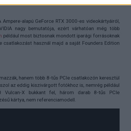
A Ampere-alapú GeForce RTX 3000-es videokártyáiról,
VIDIA nagy bemutatója, ezért várhatóan még több
n
például most biztosnak mondott iparági forrásoknak
e csatlakozást használ majd a saját Founders Edition
lmazzák, hanem több 8-tűs PCIe csatlakozón keresztül
szol az eddig kiszivárgott fotókhoz is, nemrég például
Vulcan-X bukkant fel, három darab 8-tűs PCIe
zésű kártya, nem referenciamodell.