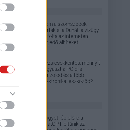
ZÖLD PÁLYA
Nem a szomszédok
zárták el a Dunát: a vízügy
cáfolta az interneten
terjedő álhíreket
Rezsicsökkentés: mennyit
fogyaszt a PC-d, a
konzolod és a többi
elektronikai eszközöd?
GS HÍREK
Nagyot lép előre a
ChatGPT, eltűnik az
üzenetkorlát az ingyenes