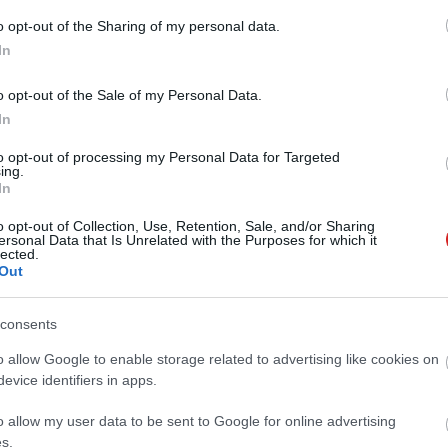
o opt-out of the Sharing of my personal data.
lhasználó kezében van a kontroll, így leragasztani sem
In
ndroid és az iOS egyaránt egyre nagyobb mértékben
zerint jó dolog, hogy olyan alternatíva is van a piacon,
o opt-out of the Sale of my Personal Data.
In
to opt-out of processing my Personal Data for Targeted
ing.
In
 új balatoni kardioösvény (X)
o opt-out of Collection, Use, Retention, Sale, and/or Sharing
atonalmádiban.
ersonal Data that Is Unrelated with the Purposes for which it
lected.
Out
consents
#biztonság
#linux
o allow Google to enable storage related to advertising like cookies on
evice identifiers in apps.
o allow my user data to be sent to Google for online advertising
s.