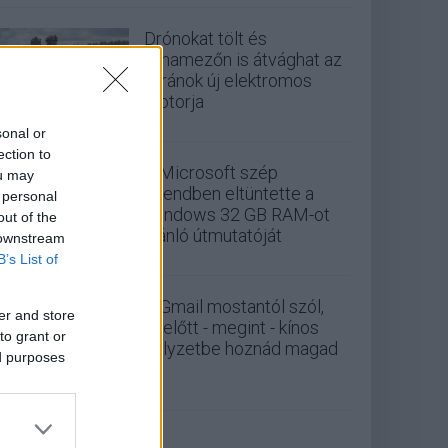
Drónokat tölt és
aknamezőn is átvághat az
ukránok új elektromos
motorja
sonal or
ection to
A Microsoft szép
ou may
csendben eltüntette a
 personal
Windows 32 GB RAM-ot
out of the
ajánló útmutatóját
 downstream
B’s List of
A Gmail mostantól szól,
er and store
mielőtt - megint - kínos
to grant or
helyzetbe hoznád magad
ed purposes