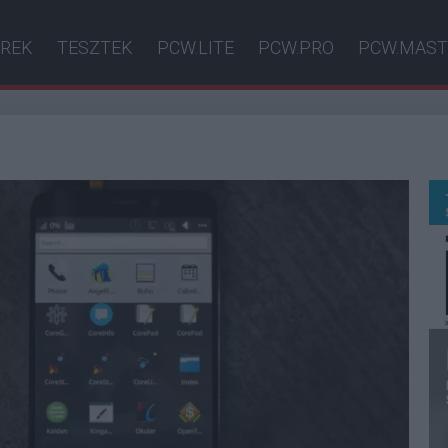
ÍREK
TESZTEK
PCW.LITE
PCW.PRO
PCW.MAST