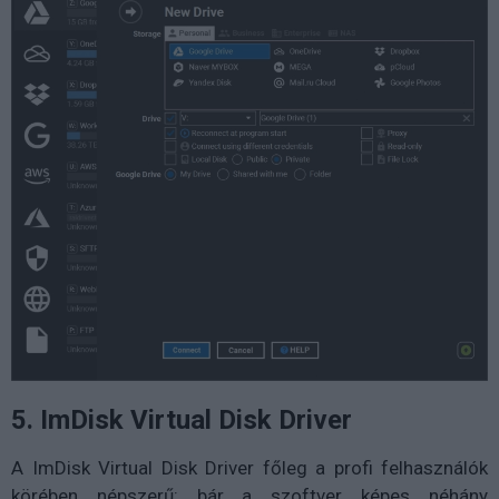
5. ImDisk Virtual Disk Driver
A ImDisk Virtual Disk Driver főleg a profi felhasználók
körében népszerű: bár a szoftver képes néhány