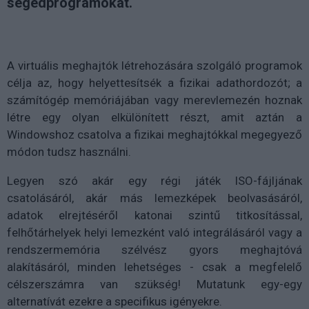
segédprogramokat.
A virtuális meghajtók létrehozására szolgáló programok
célja az, hogy helyettesítsék a fizikai adathordozót; a
számítógép memóriájában vagy merevlemezén hoznak
létre egy olyan elkülönített részt, amit aztán a
Windowshoz csatolva a fizikai meghajtókkal megegyező
módon tudsz használni.
Legyen szó akár egy régi játék ISO-fájljának
csatolásáról, akár más lemezképek beolvasásáról,
adatok elrejtéséről katonai szintű titkosítással,
felhőtárhelyek helyi lemezként való integrálásáról vagy a
rendszermemória szélvész gyors meghajtóvá
alakításáról, minden lehetséges - csak a megfelelő
célszerszámra van szükség! Mutatunk egy-egy
alternatívát ezekre a specifikus igényekre.