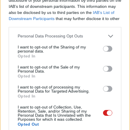
disclosure of your personal information by third parties on the
IAB’s list of downstream participants. This information may
also be disclosed by us to third parties on the
IAB’s List of
Pulzusméréssel segíti a biztonságos mozgást az új
Downstream Participants
that may further disclose it to other
balatoni kardioösvény (X)
third parties.
4 és egy 8 km-es egészségügyi tanösvény nyílt
Balatonalmádiban.
Please note that this website/app uses one or more Google
Personal Data Processing Opt Outs
services and may gather and store information including but
not limited to your visit or usage behaviour. You may click to
I want to opt-out of the Sharing of my
personal data.
grant or deny consent to Google and its third-party tags to
Opted In
use your data for below specified purposes in below Google
Címkék:
#intel wildcat lake
#lenovo ideapad slim 5i
consent section.
I want to opt-out of the Sale of my
Personal Data.
15iwc11
#laptop
#notebook
Opted In
I want to opt-out of processing my
Personal Data for Targeted Advertising.
Opted In
I want to opt-out of Collection, Use,
Vedd le a terhet a CPU-dról
Retention, Sale, and/or Sharing of my
Personal Data that Is Unrelated with the
Purposes for which it was collected.
ezekkel a Windows 11
Opted Out