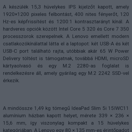
A készülék 15,3 hüvelykes IPS kijelzőt kapott, amely
1920×1200 pixeles felbontást, 400 nites fényerőt, 120
Hz-es képfrissítést és 1200:1 kontrasztarányt kínál. A
hardveres opciók között Intel Core 5 320 és Core 7 350
processzorok szerepelnek. A Lenovo emellett modern
csatlakozókínálattal látta el a laptopot: két USB-A és két
USB-C port található rajta, utóbbiak akár 65 W Power
Delivery töltést is támogatnak, továbbá HDMI, microSD
kártyaolvasó és egy M.2 2280-as foglalat is
rendelkezésre áll, amely gyárilag egy M.2 2242 SSD-vel
érkezik.
A mindössze 1,49 kg tömegű IdeaPad Slim 5i 15IWC11
alumínium házban kapott helyet, mérete 339 × 236 ×
15,6 mm, így viszonylag kompakt a 15 hüvelykes
kategóriában. A Lenovo egy 80 × 135 mm-es érintőpadot