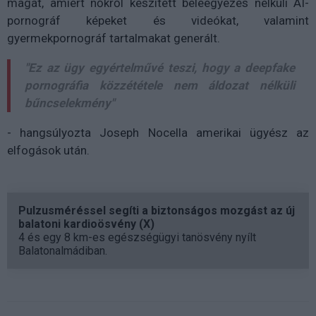
magát, amiért nőkről készített beleegyezés nélküli AI-
pornográf képeket és videókat, valamint
gyermekpornográf tartalmakat generált.
"Ez az ügy egyértelművé teszi, hogy a deepfake
pornográfia közzététele nem áldozat nélküli
bűncselekmény"
- hangsúlyozta Joseph Nocella amerikai ügyész az
elfogások után.
Pulzusméréssel segíti a biztonságos mozgást az új
balatoni kardioösvény (X)
4 és egy 8 km-es egészségügyi tanösvény nyílt
Balatonalmádiban.