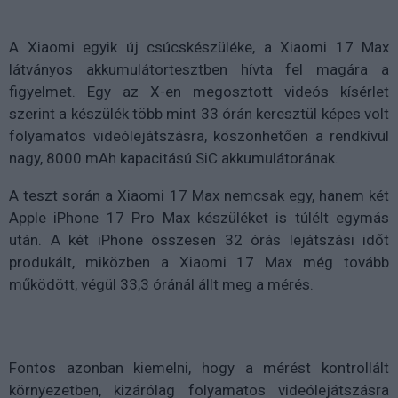
A Xiaomi egyik új csúcskészüléke, a Xiaomi 17 Max
látványos akkumulátortesztben hívta fel magára a
figyelmet. Egy az X-en megosztott videós kísérlet
szerint a készülék több mint 33 órán keresztül képes volt
folyamatos videólejátszásra, köszönhetően a rendkívül
nagy, 8000 mAh kapacitású SiC akkumulátorának.
A teszt során a Xiaomi 17 Max nemcsak egy, hanem két
Apple iPhone 17 Pro Max készüléket is túlélt egymás
után. A két iPhone összesen 32 órás lejátszási időt
produkált, miközben a Xiaomi 17 Max még tovább
működött, végül 33,3 óránál állt meg a mérés.
Fontos azonban kiemelni, hogy a mérést kontrollált
környezetben, kizárólag folyamatos videólejátszásra