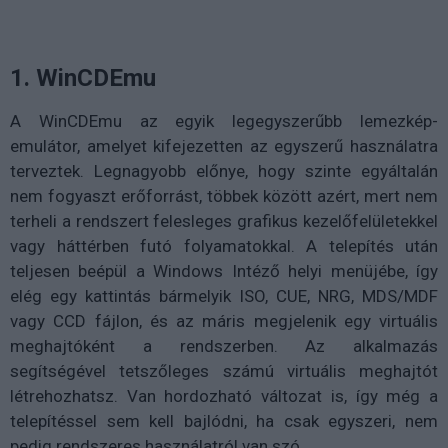
1. WinCDEmu
A WinCDEmu az egyik legegyszerűbb lemezkép-
emulátor, amelyet kifejezetten az egyszerű használatra
terveztek. Legnagyobb előnye, hogy szinte egyáltalán
nem fogyaszt erőforrást, többek között azért, mert nem
terheli a rendszert felesleges grafikus kezelőfelületekkel
vagy háttérben futó folyamatokkal. A telepítés után
teljesen beépül a Windows Intéző helyi menüjébe, így
elég egy kattintás bármelyik ISO, CUE, NRG, MDS/MDF
vagy CCD fájlon, és az máris megjelenik egy virtuális
meghajtóként a rendszerben. Az alkalmazás
segítségével tetszőleges számú virtuális meghajtót
létrehozhatsz. Van hordozható változat is, így még a
telepítéssel sem kell bajlódni, ha csak egyszeri, nem
pedig rendszeres használatról van szó.