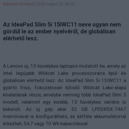
Kelemen Richárd
|
2026 május 25. 09:35
Az IdeaPad Slim 5i 15IWC11 neve ugyan nem
gördül le az ember nyelvéről, de globálisan
elérhető lesz.
A Lenovo új, 15 hüvelykes laptopot mutatott be, amely az
Intel legújabb Wildcat Lake processzoraira épül és
globálisan elérhető lesz. Az IdeaPad Slim 5i 15IWC11 a
gyártó friss, fokozatosan bővülő Wildcat Lake-alapú
kínálatának része, amelybe nemrég több IdeaPad Slim 3
modell, valamint egy kisebb, 13 hüvelykes variáns is
bekerült. Az új gép akár 32 GB LPDDR5X-7467
memóriával is konfigurálható, és kétféle akkumulátorral
érkezhet, 54,7 vagy 70 Wh kapacitással.