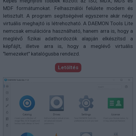
Képes megnyitni többek között az ISO, MDX, MDS és
MDF formátumokat. Felhasználói felülete modern és
letisztult. A program segítségével egyszerre akár négy
virtuális meghajtó is létrehozható. A DAEMON Tools Lite
nemcsak emulációra használható, hanem arra is, hogy a
meglévő fizikai adathordozók alapján elkészítsd a
képfájlt, illetve arra is, hogy a meglévő virtuális
"lemezeket" katalógusba rendezd.
Letöltés