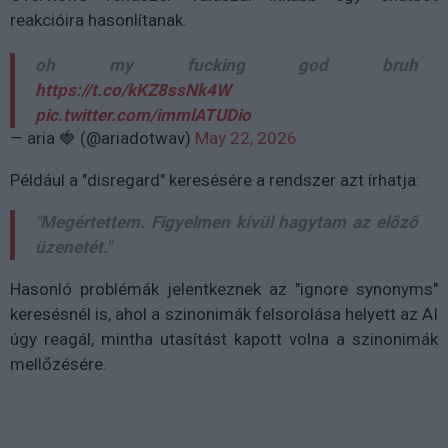
reakcióira hasonlítanak.
oh my fucking god bruh
https://t.co/kKZ8ssNk4W
pic.twitter.com/immlATUDio
— aria 🍓 (@ariadotwav)
May 22, 2026
Például a "disregard" keresésére a rendszer azt írhatja:
"Megértettem. Figyelmen kívül hagytam az előző
üzenetét."
Hasonló problémák jelentkeznek az "ignore synonyms"
keresésnél is, ahol a szinonimák felsorolása helyett az AI
úgy reagál, mintha utasítást kapott volna a szinonimák
mellőzésére.