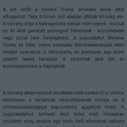
A két férfit a Donald Trump amerikai elnök által
elfogadott Take It Down Act alapján állítják bíróság elé.
A törvény tiltja a beleegyezés nélküli intim képek - köztük
az AI által generált pornográf felvételek - közzétételét
vagy azzal való fenyegetést. A jogszabályt Melania
Trump és több, online szexuális bűncselekmények ellen
fellépő szervezet is támogatta, és pontosan egy évvel
ezelőtt lépett hatályba. A vádlottak akár két év
börtönbüntetést is kaphatnak.
A törvény alkalmazását korábban több szakértő is vitatta,
különösen a tartalmak eltávolításának módja és a
szólásszabadsággal kapcsolatos aggályok miatt. A
jogszabályhoz köthető első ítélet múlt hónapban
született meg, amikor egy ohiói férfi bűnösnek vallotta