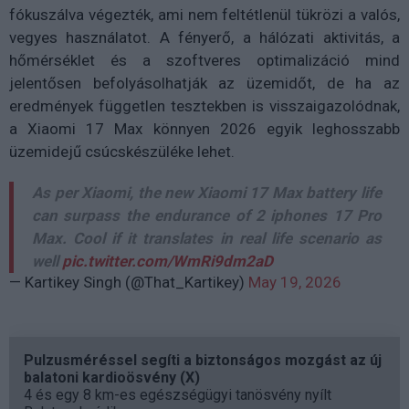
fókuszálva végezték, ami nem feltétlenül tükrözi a valós,
vegyes használatot. A fényerő, a hálózati aktivitás, a
hőmérséklet és a szoftveres optimalizáció mind
jelentősen befolyásolhatják az üzemidőt, de ha az
eredmények független tesztekben is visszaigazolódnak,
a Xiaomi 17 Max könnyen 2026 egyik leghosszabb
üzemidejű csúcskészüléke lehet.
As per Xiaomi, the new Xiaomi 17 Max battery life
can surpass the endurance of 2 iphones 17 Pro
Max. Cool if it translates in real life scenario as
well
pic.twitter.com/WmRi9dm2aD
— Kartikey Singh (@That_Kartikey)
May 19, 2026
Pulzusméréssel segíti a biztonságos mozgást az új
balatoni kardioösvény (X)
4 és egy 8 km-es egészségügyi tanösvény nyílt