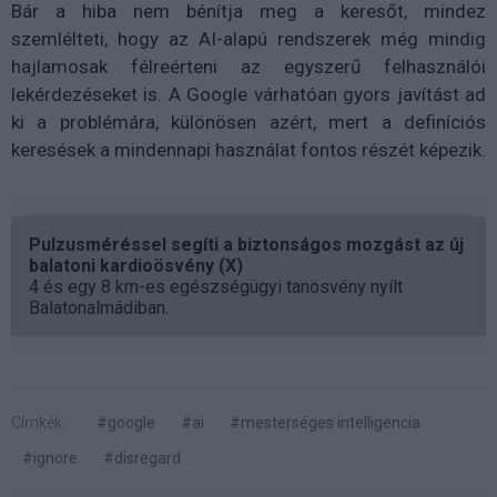
Bár a hiba nem bénítja meg a keresőt, mindez
szemlélteti, hogy az AI-alapú rendszerek még mindig
hajlamosak félreérteni az egyszerű felhasználói
lekérdezéseket is. A Google várhatóan gyors javítást ad
ki a problémára, különösen azért, mert a definíciós
keresések a mindennapi használat fontos részét képezik.
Pulzusméréssel segíti a biztonságos mozgást az új
balatoni kardioösvény (X)
4 és egy 8 km-es egészségügyi tanösvény nyílt
Balatonalmádiban.
Címkék:
#google
#ai
#mesterséges intelligencia
#ignore
#disregard