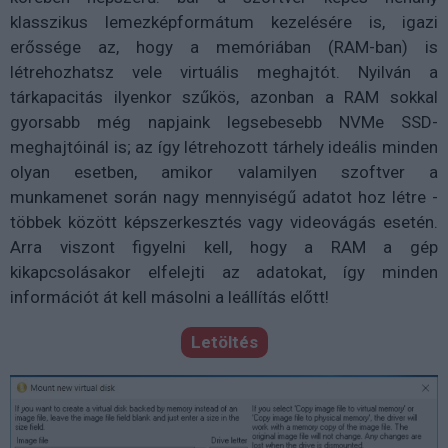
klasszikus lemezképformátum kezelésére is, igazi
erőssége az, hogy a memóriában (RAM-ban) is
létrehozhatsz vele virtuális meghajtót. Nyilván a
tárkapacitás ilyenkor szűkös, azonban a RAM sokkal
gyorsabb még napjaink legsebesebb NVMe SSD-
meghajtóinál is; az így létrehozott tárhely ideális minden
olyan esetben, amikor valamilyen szoftver a
munkamenet során nagy mennyiségű adatot hoz létre -
többek között képszerkesztés vagy videovágás esetén.
Arra viszont figyelni kell, hogy a RAM a gép
kikapcsolásakor elfelejti az adatokat, így minden
információt át kell másolni a leállítás előtt!
Letöltés