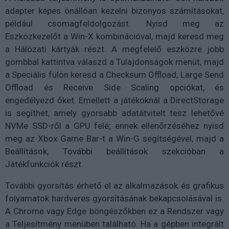
adapter képes önállóan kezelni bizonyos számításokat,
például csomagfeldolgozást. Nyisd meg az
Eszközkezelőt a Win-X kombinációval, majd keresd meg
a Hálózati kártyák részt. A megfelelő eszközre jobb
gombbal kattintva válaszd a Tulajdonságok menüt, majd
a Speciális fülön keresd a Checksum Offload, Large Send
Offload és Receive Side Scaling opciókat, és
engedélyezd őket. Emellett a játékoknál a DirectStorage
is segíthet, amely gyorsabb adatátvitelt tesz lehetővé
NVMe SSD-ről a GPU felé; ennek ellenőrzéséhez nyisd
meg az Xbox Game Bar-t a Win-G segítségével, majd a
Beállítások, További beállítások szekcióban a
Játékfunkciók részt.
További gyorsítás érhető el az alkalmazások és grafikus
folyamatok hardveres gyorsításának bekapcsolásával is.
A Chrome vagy Edge böngészőkben ez a Rendszer vagy
a Teljesítmény menüben található. Ha a gépben integrált