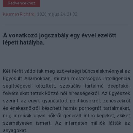
Kedvencekhez
Kelemen Richárd
|
2026 május 24. 21:32
A vonatkozó jogszabály egy évvel ezelőtt
lépett hatályba.
Két férfit vádoltak meg szövetségi bűncselekménnyel az
Egyesült Államokban, miután mesterséges intelligencia
segítségével készített, szexuális tartalmú deepfake-
felvételeket tettek közzé női hírességekről. Az ügyészek
szerint az egyik gyanúsított politikusokról, zenészekről
és énekesnőkről készített hamis pornográf tartalmakat,
míg a másik olyan nőkről generált intim képeket, akiket
személyesen ismert. Az interneten milliók látták az
anyagokat.