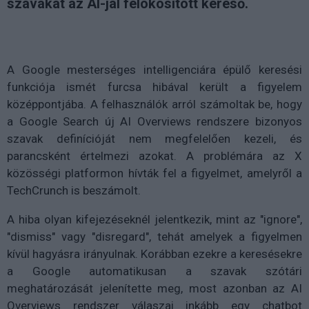
szavakat az AI-jal felokosított kereső.
A Google mesterséges intelligenciára épülő keresési
funkciója ismét furcsa hibával került a figyelem
középpontjába. A felhasználók arról számoltak be, hogy
a Google Search új AI Overviews rendszere bizonyos
szavak definícióját nem megfelelően kezeli, és
parancsként értelmezi azokat. A problémára az X
közösségi platformon hívták fel a figyelmet, amelyről a
TechCrunch is beszámolt.
A hiba olyan kifejezéseknél jelentkezik, mint az "ignore",
"dismiss" vagy "disregard", tehát amelyek a figyelmen
kívül hagyásra irányulnak. Korábban ezekre a keresésekre
a Google automatikusan a szavak szótári
meghatározását jelenítette meg, most azonban az AI
Overviews rendszer válaszai inkább egy chatbot