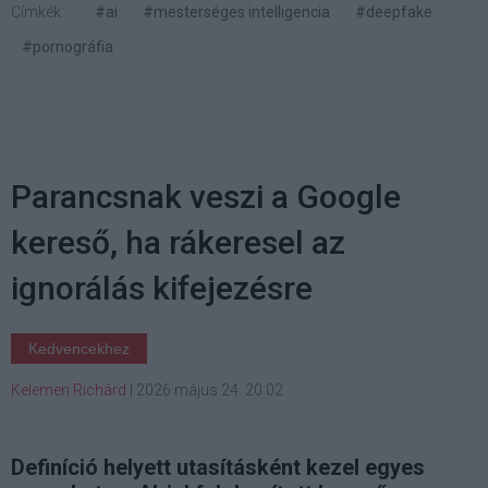
Címkék:
#ai
#mesterséges intelligencia
#deepfake
#pornográfia
Parancsnak veszi a Google
kereső, ha rákeresel az
ignorálás kifejezésre
Kedvencekhez
Kelemen Richárd
|
2026 május 24. 20:02
Definíció helyett utasításként kezel egyes