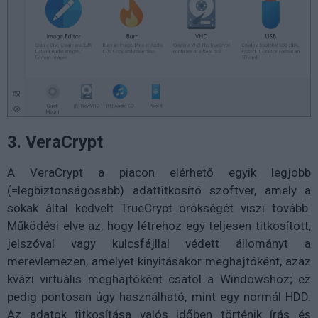
3. VeraCrypt
A VeraCrypt a piacon elérhető egyik legjobb
(=legbiztonságosabb) adattitkosító szoftver, amely a
sokak által kedvelt TrueCrypt örökségét viszi tovább.
Működési elve az, hogy létrehoz egy teljesen titkosított,
jelszóval vagy kulcsfájllal védett állományt a
merevlemezen, amelyet kinyitásakor meghajtóként, azaz
kvázi virtuális meghajtóként csatol a Windowshoz; ez
pedig pontosan úgy használható, mint egy normál HDD.
Az adatok titkosítása valós időben történik írás és