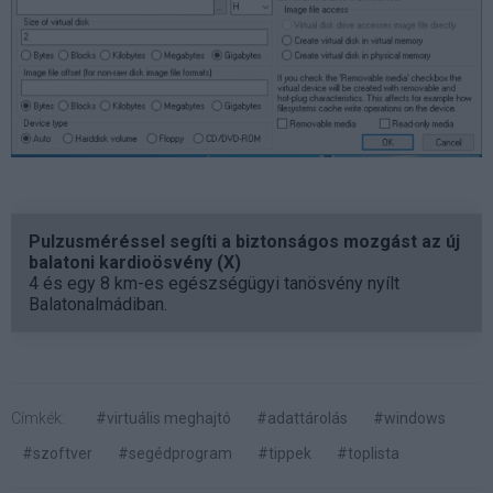
Pulzusméréssel segíti a biztonságos mozgást az új
balatoni kardioösvény (X)
4 és egy 8 km-es egészségügyi tanösvény nyílt
Balatonalmádiban.
Címkék:
#virtuális meghajtó
#adattárolás
#windows
#szoftver
#segédprogram
#tippek
#toplista