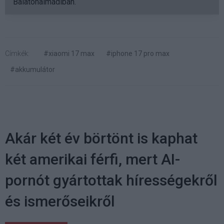
Balatonalmádiban.
Címkék:
#xiaomi 17 max
#iphone 17 pro max
#akkumulátor
Akár két év börtönt is kaphat
két amerikai férfi, mert AI-
pornót gyártottak hírességekről
és ismerőseikről