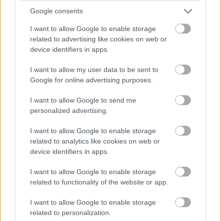
beállításokkal
Google consents
I want to allow Google to enable storage
related to advertising like cookies on web or
Kedvencekhez
device identifiers in apps.
Kelemen Richárd
|
2026 május 25. 08:01
I want to allow my user data to be sent to
Google for online advertising purposes.
Az alapbeállítások szerint sok esetben olyan
I want to allow Google to send me
feladatokat is a processzor végez, amit más
personalized advertising.
is el tudna látni. Mutatjuk, hogyan
változtathatsz ezen.
I want to allow Google to enable storage
related to analytics like cookies on web or
device identifiers in apps.
I want to allow Google to enable storage
Sok Windows 11-es PC a hardveres specifikációi ellenére
related to functionality of the website or app.
is lassúnak tűnhet a mindennapi használat során. Ennek
egyik fő oka, hogy a processzor olyan feladatokat is
I want to allow Google to enable storage
elvégez, amelyeket hatékonyabban kezelhetne a GPU, az
related to personalization.