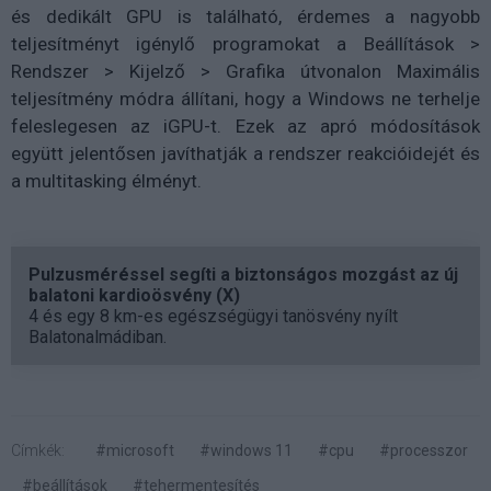
és dedikált GPU is található, érdemes a nagyobb
teljesítményt igénylő programokat a Beállítások >
Rendszer > Kijelző > Grafika útvonalon Maximális
teljesítmény módra állítani, hogy a Windows ne terhelje
feleslegesen az iGPU-t. Ezek az apró módosítások
együtt jelentősen javíthatják a rendszer reakcióidejét és
a multitasking élményt.
Pulzusméréssel segíti a biztonságos mozgást az új
balatoni kardioösvény (X)
4 és egy 8 km-es egészségügyi tanösvény nyílt
Balatonalmádiban.
Címkék:
#microsoft
#windows 11
#cpu
#processzor
#beállítások
#tehermentesítés